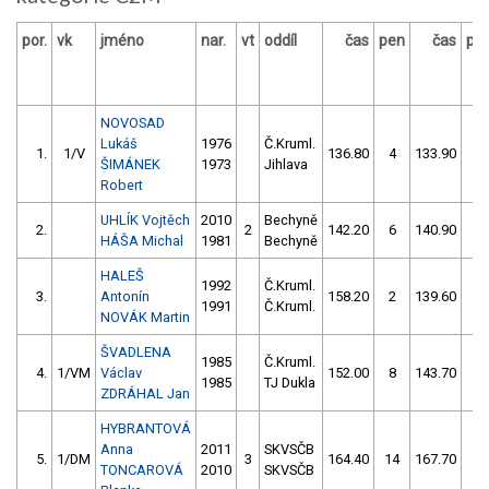
por.
vk
jméno
nar.
vt
oddíl
čas
pen
čas
pe
NOVOSAD
Lukáš
1976
Č.Kruml.
1.
1/V
136.80
4
133.90
6
ŠIMÁNEK
1973
Jihlava
Robert
UHLÍK Vojtěch
2010
Bechyně
2.
2
142.20
6
140.90
2
HÁŠA Michal
1981
Bechyně
HALEŠ
1992
Č.Kruml.
3.
Antonín
158.20
2
139.60
4
1991
Č.Kruml.
NOVÁK Martin
ŠVADLENA
1985
Č.Kruml.
4.
1/VM
Václav
152.00
8
143.70
2
1985
TJ Dukla
ZDRÁHAL Jan
HYBRANTOVÁ
Anna
2011
SKVSČB
5.
1/DM
3
164.40
14
167.70
4
TONCAROVÁ
2010
SKVSČB