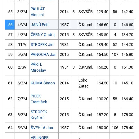
PAULÁT
55.
3/ZM
2014
3
SKVSČB
129.40
56
142.40
Vincent
56.
4/VM
JANŮ Petr
1987
Č.Kruml.
146.60
0
146.60
57.
4/ZM
ČERNÝ Ondřej
2015
3
SKVSČB
143.50
4
134.70
58.
11/V
STROPEK Jiří
1981
Č.Kruml.
139.40
52
144.20
59.
5/ZM
PANOCHA Jan
2015
Č.Kruml.
154.50
107
146.80
PÁRTL
60.
2/SV
1954
3
Č.Kruml.
150.20
0
151.30
Miroslav
Loko
61.
6/ZM
KLÍMA Šimon
2014
164.50
10
145.10
Žatec
PICEK
62.
7/ZM
2015
Č.Kruml.
190.20
58
166.40
František
STROPEK
63.
8/ZM
2015
Č.Kruml.
187.20
8
178.00
Kryštof
64.
5/VM
ŠVEHLA Jan
1987
Č.Kruml.
180.30
106
178.40
VELINGER