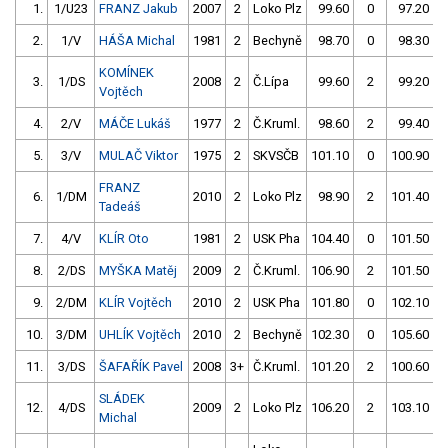
1.
1/U23
FRANZ Jakub
2007
2
Loko Plz
99.60
0
97.20
2.
1/V
HÁŠA Michal
1981
2
Bechyně
98.70
0
98.30
KOMÍNEK
3.
1/DS
2008
2
Č.Lípa
99.60
2
99.20
Vojtěch
4.
2/V
MÁČE Lukáš
1977
2
Č.Kruml.
98.60
2
99.40
5.
3/V
MULAČ Viktor
1975
2
SKVSČB
101.10
0
100.90
FRANZ
6.
1/DM
2010
2
Loko Plz
98.90
2
101.40
Tadeáš
7.
4/V
KLÍR Oto
1981
2
USK Pha
104.40
0
101.50
8.
2/DS
MYŠKA Matěj
2009
2
Č.Kruml.
106.90
2
101.50
9.
2/DM
KLÍR Vojtěch
2010
2
USK Pha
101.80
0
102.10
10.
3/DM
UHLÍK Vojtěch
2010
2
Bechyně
102.30
0
105.60
11.
3/DS
ŠAFAŘÍK Pavel
2008
3+
Č.Kruml.
101.20
2
100.60
SLÁDEK
12.
4/DS
2009
2
Loko Plz
106.20
2
103.10
Michal