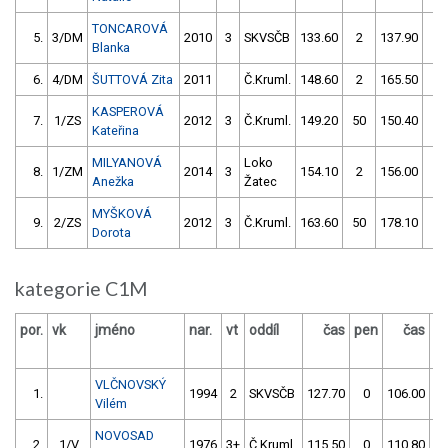
TONCAROVÁ
5.
3/DM
2010
3
SKVSČB
133.60
2
137.90
4
Blanka
6.
4/DM
ŠUTTOVÁ Zita
2011
Č.Kruml.
148.60
2
165.50
2
KASPEROVÁ
7.
1/ZS
2012
3
Č.Kruml.
149.20
50
150.40
2
Kateřina
MILYANOVÁ
Loko
8.
1/ZM
2014
3
154.10
2
156.00
8
Anežka
Žatec
MYŠKOVÁ
9.
2/ZS
2012
3
Č.Kruml.
163.60
50
178.10
0
Dorota
kategorie C1M
por.
vk
jméno
nar.
vt
oddíl
čas
pen
čas
p
VLČNOVSKÝ
1.
1994
2
SKVSČB
127.70
0
106.00
Vilém
NOVOSAD
2.
1/V
1976
3+
Č.Kruml.
115.50
0
110.80