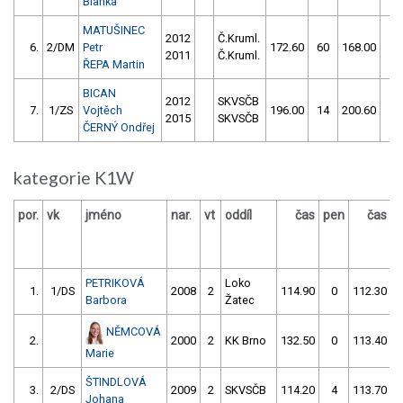
Blanka
MATUŠINEC
2012
Č.Kruml.
6.
2/DM
Petr
172.60
60
168.00
10
2011
Č.Kruml.
ŘEPA Martin
BICAN
2012
SKVSČB
7.
1/ZS
Vojtěch
196.00
14
200.60
12
2015
SKVSČB
ČERNÝ Ondřej
kategorie K1W
por.
vk
jméno
nar.
vt
oddíl
čas
pen
čas
p
PETRIKOVÁ
Loko
1.
1/DS
2008
2
114.90
0
112.30
Barbora
Žatec
NĚMCOVÁ
2.
2000
2
KK Brno
132.50
0
113.40
Marie
ŠTINDLOVÁ
3.
2/DS
2009
2
SKVSČB
114.20
4
113.70
Johana