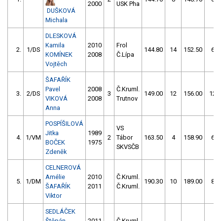
2000
USK Pha
DUŠKOVÁ
Michala
DLESKOVÁ
Kamila
2010
Frol
2.
1/DS
144.80
14
152.50
6
KOMÍNEK
2008
Č.Lípa
Vojtěch
ŠAFAŘÍK
Pavel
2008
Č.Kruml.
3.
2/DS
3
149.00
12
156.00
12
VIKOVÁ
2008
Trutnov
Anna
POSPÍŠILOVÁ
VS
Jitka
1989
4.
1/VM
2
Tábor
163.50
4
158.90
6
BOČEK
1975
SKVSČB
Zdeněk
CELNEROVÁ
Amélie
2010
Č.Kruml.
5.
1/DM
190.30
10
189.00
8
ŠAFAŘÍK
2011
Č.Kruml.
Viktor
SEDLÁČEK
Štěpán
2011
Č.Kruml.