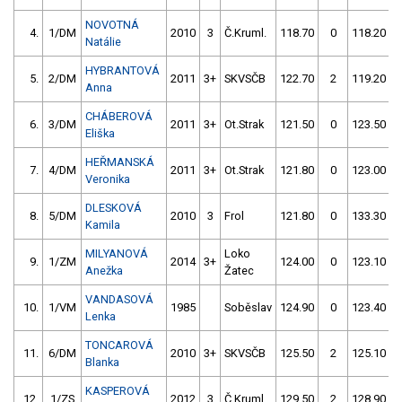
NOVOTNÁ
4.
1/DM
2010
3
Č.Kruml.
118.70
0
118.20
Natálie
HYBRANTOVÁ
5.
2/DM
2011
3+
SKVSČB
122.70
2
119.20
Anna
CHÁBEROVÁ
6.
3/DM
2011
3+
Ot.Strak
121.50
0
123.50
Eliška
HEŘMANSKÁ
7.
4/DM
2011
3+
Ot.Strak
121.80
0
123.00
Veronika
DLESKOVÁ
8.
5/DM
2010
3
Frol
121.80
0
133.30
Kamila
MILYANOVÁ
Loko
9.
1/ZM
2014
3+
124.00
0
123.10
Anežka
Žatec
VANDASOVÁ
10.
1/VM
1985
Soběslav
124.90
0
123.40
Lenka
TONCAROVÁ
11.
6/DM
2010
3+
SKVSČB
125.50
2
125.10
Blanka
KASPEROVÁ
12.
1/ZS
2012
3
Č.Kruml.
129.50
2
128.90