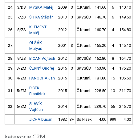
24.
3/DS
MYŠKA Matěj
2009
3
Č.Kruml.
141.60
6
140.10
25.
7/ZS
ŠITRA Štěpán
2013
3
SKVSČB
146.70
6
149.60
KLEMENT
26.
8/ZS
2012
Č.Kruml.
160.70
4
154.80
Matěj
OLŠÁK
27.
2001
3
Č.Kruml.
155.20
4
145.10
1
Matyáš
28.
9/ZS
BICAN Vojtěch
2012
SKVSČB
162.80
8
164.70
29.
3/ZM
ČERNÝ Ondřej
2015
3
SKVSČB
163.90
4
176.20
30.
4/ZM
PANOCHA Jan
2015
Č.Kruml.
181.80
16
186.60
6
PICEK
31.
5/ZM
2015
Č.Kruml.
228.50
10
211.70
1
František
SLAVÍK
32.
6/ZM
2014
Č.Kruml.
239.70
56
246.70
Vojtěch
JÍCHA Dušan
1982
3+
So Písek
4.00
999
4.00
9
kategorie C2M