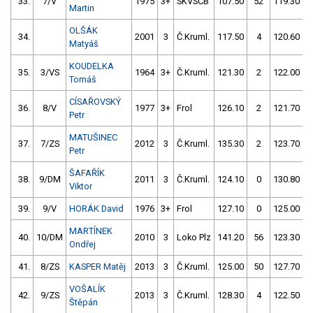
33.
7/V
1975
3+
SKVSČB
107.50
52
119.30
Martin
OLŠÁK
34.
2001
3
Č.Kruml.
117.50
4
120.60
Matyáš
KOUDELKA
35.
3/VS
1964
3+
Č.Kruml.
121.30
2
122.00
Tomáš
CÍSAŘOVSKÝ
36.
8/V
1977
3+
Frol
126.10
2
121.70
Petr
MATUŠINEC
37.
7/ZS
2012
3
Č.Kruml.
135.30
2
123.70
Petr
ŠAFAŘÍK
38.
9/DM
2011
3
Č.Kruml.
124.10
0
130.80
Viktor
39.
9/V
HORÁK David
1976
3+
Frol
127.10
0
125.00
MARTÍNEK
40.
10/DM
2010
3
Loko Plz
141.20
56
123.30
Ondřej
41.
8/ZS
KASPER Matěj
2013
3
Č.Kruml.
125.00
50
127.70
VOŠALÍK
42.
9/ZS
2013
3
Č.Kruml.
128.30
4
122.50
Štěpán