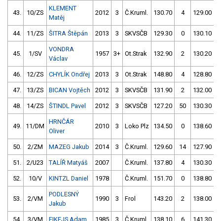
KLEMENT
43.
10/ZS
2012
3
Č.Kruml.
130.70
4
129.00
Matěj
44.
11/ZS
ŠITRA Štěpán
2013
3
SKVSČB
129.30
0
130.10
VONDRA
45.
1/SV
1957
3+
Ot.Strak
132.90
2
130.20
Václav
46.
12/ZS
CHYLÍK Ondřej
2013
3
Ot.Strak
148.80
4
128.80
47.
13/ZS
BICAN Vojtěch
2012
3
SKVSČB
131.90
2
132.00
48.
14/ZS
ŠTINDL Pavel
2012
3
SKVSČB
127.20
50
130.30
HRNČÁR
49.
11/DM
2010
3
Loko Plz
134.50
0
138.60
Oliver
50.
2/ZM
MAZEG Jakub
2014
3
Č.Kruml.
129.60
14
127.90
51.
2/U23
TALÍŘ Matyáš
2007
Č.Kruml.
137.80
4
130.30
52.
10/V
KINTZL Daniel
1978
Č.Kruml.
151.70
0
138.80
PODLESNÝ
53.
2/VM
1990
3
Frol
143.20
2
138.00
Jakub
54.
3/VM
FIKEJS Adam
1985
3
Č.Kruml.
138.10
6
141.30