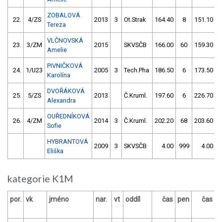
ZOBALOVÁ
22.
4/ZS
2013
3
Ot.Strak
164.40
8
151.10
Tereza
VLČNOVSKÁ
23.
3/ZM
2015
SKVSČB
166.00
60
159.30
Amelie
PIVNIČKOVÁ
24.
1/U23
2005
3
Tech.Pha
186.50
6
173.50
Karolína
DVOŘÁKOVÁ
25.
5/ZS
2013
Č.Kruml.
197.60
6
226.70
Alexandra
OUŘEDNÍKOVÁ
26.
4/ZM
2014
3
Č.Kruml.
202.20
68
203.60
Sofie
HYBRANTOVÁ
2009
3
SKVSČB
4.00
999
4.00
9
Eliška
kategorie K1M
por.
vk
jméno
nar.
vt
oddíl
čas
pen
čas
p