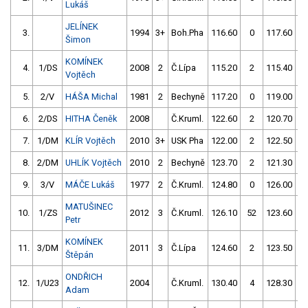
Lukáš
JELÍNEK
3.
1994
3+
Boh.Pha
116.60
0
117.60
Šimon
KOMÍNEK
4.
1/DS
2008
2
Č.Lípa
115.20
2
115.40
Vojtěch
5.
2/V
HÁŠA Michal
1981
2
Bechyně
117.20
0
119.00
6.
2/DS
HITHA Čeněk
2008
Č.Kruml.
122.60
2
120.70
7.
1/DM
KLÍR Vojtěch
2010
3+
USK Pha
122.00
2
122.50
8.
2/DM
UHLÍK Vojtěch
2010
2
Bechyně
123.70
2
121.30
9.
3/V
MÁČE Lukáš
1977
2
Č.Kruml.
124.80
0
126.00
MATUŠINEC
10.
1/ZS
2012
3
Č.Kruml.
126.10
52
123.60
Petr
KOMÍNEK
11.
3/DM
2011
3
Č.Lípa
124.60
2
123.50
Štěpán
ONDŘICH
12.
1/U23
2004
Č.Kruml.
130.40
4
128.30
Adam