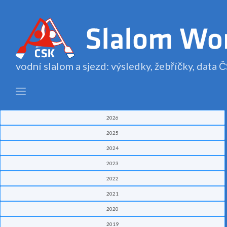
vodní slalom a sjezd: výsledky, žebříčky, data
2026
2025
2024
2023
2022
2021
2020
2019