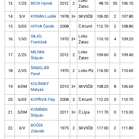
Loko
13.
1/ZS
BECK Hynek
2012
2
98.10
50
106.10
Žatec
14.
5/V
KYRIÁN Luděk
1978
3+
SKVSČB
106.00
2
107.80
15.
5/DS
HITHA Čeněk
2008
Č.Kruml.
112.70
2
108.80
SAJDL
Loko
16.
1/VS
1970
3+
110.10
4
109.20
František
Žatec
MILYAN
Loko
17.
2/ZS
2012
2
109.60
0
109.40
Štěpán
Žatec
ŠINDELÁŘ
18.
2/VS
1970
2
Loko Plz
116.00
0
110.60
Pavel
KOLÍNSKÝ
19.
4/DM
2010
3+
SKVSČB
108.20
8
106.60
Matyáš
20.
6/DS
KOPŘIVA Filip
2008
3
Č.Kruml.
112.20
0
110.70
KOMÍNEK
21.
5/DM
2011
3+
Č.Lípa
111.70
0
115.30
Štěpán
BOČEK
22.
6/V
1975
2
SKVSČB
117.00
2
111.80
Zdeněk