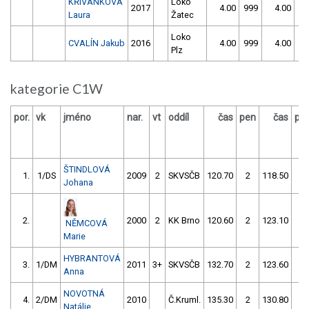
KŘIVÁNKOVÁ
Loko
2017
4.00
999
4.00
99
Laura
Žatec
Loko
CVALÍN Jakub
2016
4.00
999
4.00
99
Plz
kategorie C1W
por.
vk
jméno
nar.
vt
oddíl
čas
pen
čas
pe
ŠTINDLOVÁ
1.
1/DS
2009
2
SKVSČB
120.70
2
118.50
4
Johana
2.
2000
2
KK Brno
120.60
2
123.10
2
NĚMCOVÁ
Marie
HYBRANTOVÁ
3.
1/DM
2011
3+
SKVSČB
132.70
2
123.60
0
Anna
NOVOTNÁ
4.
2/DM
2010
Č.Kruml.
135.30
2
130.80
0
Natálie