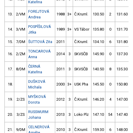
Kateřina
FOREJTOVÁ
13.
2/VM
1988
3+
Č.Kruml.
130.50
2
131.60
Andrea
POSPÍŠILOVÁ
14.
3/VM
1989
3+
VS Tábor
135.80
0
131.70
Jitka
15.
7/DM
ŠUTTOVÁ Zita
2011
Č.Kruml.
134.10
6
131.80
TONCAROVÁ
16.
2/ZM
2014
3
SKVSČB
145.90
0
137.30
Anna
ČERNÁ
17.
8/DM
2011
3
SKVSČB
140.50
8
135.30
Kateřina
DUŠKOVÁ
18.
2000
3+
USK Pha
145.50
0
150.80
Michala
MYŠKOVÁ
19.
2/ZS
2012
3
Č.Kruml.
146.20
4
147.00
Dorota
RUSSWURM
20.
3/ZS
2013
3
Loko Plz
147.10
54
147.40
Johana
CELNEROVÁ
21.
9/DM
2010
3
Č.Kruml.
159.30
6
148.00
Amélie