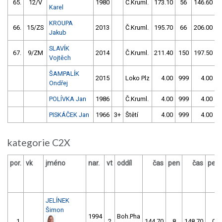
65.
12/V
1980
Č.Kruml.
173.10
56
146.60
Karel
KROUPA
66.
15/ZS
2013
Č.Kruml.
195.70
66
206.00
Jakub
SLAVÍK
67.
9/ZM
2014
Č.Kruml.
211.40
150
197.50
Vojtěch
ŠAMPALÍK
2015
Loko Plz
4.00
999
4.00
9
Ondřej
POLÍVKA Jan
1986
Č.Kruml.
4.00
999
4.00
9
PISKÁČEK Jan
1966
3+
Štětí
4.00
999
4.00
9
kategorie C2X
por.
vk
jméno
nar.
vt
oddíl
čas
pen
čas
pen
JELÍNEK
Šimon
1994
Boh.Pha
1.
2
144.70
8
148.70
0