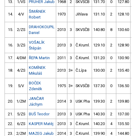
13.
1/VS
PRÜHER Jakub
1968
2
SKVSČB
131.70
0
127.80
ŠIMÁNEK
14.
4/V
1973
Jihlava
131.10
2
128.10
Robert
DRAHOKOUPIL
15.
2/ZS
2013
3
SKVSČB
140.80
8
130.60
Daniel
VOŠALÍK
16.
3/ZS
2013
3
Č.Kruml.
129.10
2
128.90
Štěpán
17.
4/DM
ŘEPA Martin
2011
3
Č.Kruml.
131.20
0
130.90
KOMÍNEK
18.
4/ZS
2013
3+
Č.Lípa
130.00
2
135.40
Mikuláš
BOČEK
19.
5/V
1975
3+
SKVSČB
137.30
0
136.50
Zdeněk
JANČAR
20.
1/ZM
2014
3
USK Pha
139.30
2
139.80
Jáchym
21.
5/ZS
BUŠ Teodor
2013
3
USK Pha
140.30
2
137.00
22.
6/ZS
KASPER Matěj
2013
3
Č.Kruml.
140.20
4
135.50
23.
2/ZM
MAZEG Jakub
2014
3
Č.Kruml.
139.90
4
144.80
1