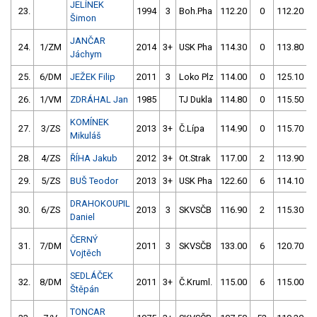
JELÍNEK
23.
1994
3
Boh.Pha
112.20
0
112.20
Šimon
JANČAR
24.
1/ZM
2014
3+
USK Pha
114.30
0
113.80
Jáchym
25.
6/DM
JEŽEK Filip
2011
3
Loko Plz
114.00
0
125.10
26.
1/VM
ZDRÁHAL Jan
1985
TJ Dukla
114.80
0
115.50
KOMÍNEK
27.
3/ZS
2013
3+
Č.Lípa
114.90
0
115.70
Mikuláš
28.
4/ZS
ŘÍHA Jakub
2012
3+
Ot.Strak
117.00
2
113.90
29.
5/ZS
BUŠ Teodor
2013
3+
USK Pha
122.60
6
114.10
DRAHOKOUPIL
30.
6/ZS
2013
3
SKVSČB
116.90
2
115.30
Daniel
ČERNÝ
31.
7/DM
2011
3
SKVSČB
133.00
6
120.70
Vojtěch
SEDLÁČEK
32.
8/DM
2011
3+
Č.Kruml.
115.00
6
115.00
Štěpán
TONCAR