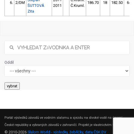
6.
2/DM
186.70
18
182.50
64
ŠUTTOVÁ
2011
Č.Kruml.
Zita
Oddíl
Portál výsledků závodů ve vodním slalomu a sjezdu na divoké vodě na území
České republiky a vybraných závodů v zahraničí. Projekt je vlastnictvím
ČSK DV
.
© 2010-2026
Slalom World - výsledky, žebříčky, data ČSK DV