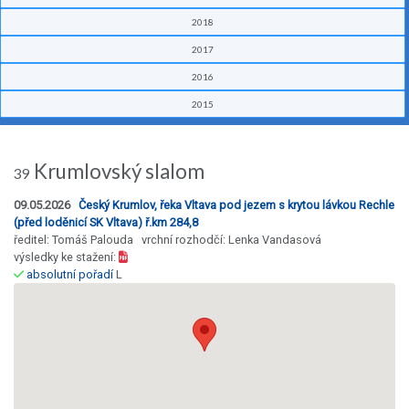
2018
2017
2016
2015
Krumlovský slalom
39
09.05.2026
Český Krumlov, řeka Vltava pod jezem s krytou lávkou Rechle
(před loděnicí SK Vltava) ř.km 284,8
ředitel: Tomáš Palouda vrchní rozhodčí: Lenka Vandasová
výsledky ke stažení:
absolutní pořadí
L