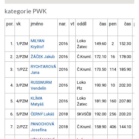
kategorie PWK
por.
vk
jméno
nar.
vt
oddíl
čas
pen
čas
pe
MILYAN
Loko
1.
1/PZM
2016
149.60
2
152.30
4
Kryštof
Žatec
2.
2/PZM
ŽÁČEK Jakub
2016
Č.Kruml.
172.10
16
178.00
6
RYCHTAROVÁ
3.
1/PZZ
2016
Č.Kruml.
173.50
114
185.90
1
Jana
RUSSWURM
Loko
4.
3/PZM
2016
193.90
10
202.30
8
Vendelín
Plz
KLÍMA
Loko
5.
4/PZM
2016
181.90
160
207.80
1
Matyáš
Žatec
6.
5/PZM
ČERNÝ Lukáš
2018
SKVSČB
192.00
256
203.20
21
PANOCHOVÁ
7.
2/PZZ
2018
Č.Kruml.
158.90
406
144.10
40
Josefína