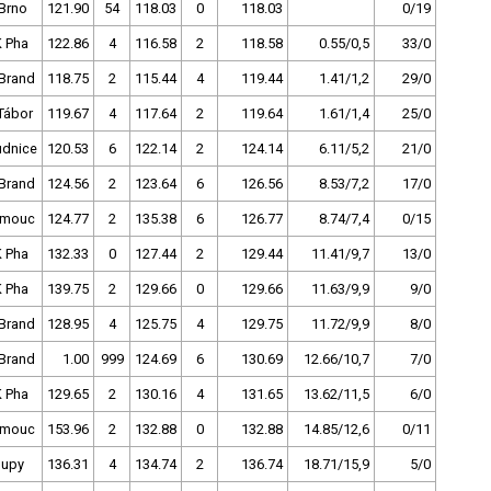
Brno
121.90
54
118.03
0
118.03
0/19
 Pha
122.86
4
116.58
2
118.58
0.55/0,5
33/0
Brand
118.75
2
115.44
4
119.44
1.41/1,2
29/0
Tábor
119.67
4
117.64
2
119.64
1.61/1,4
25/0
dnice
120.53
6
122.14
2
124.14
6.11/5,2
21/0
Brand
124.56
2
123.64
6
126.56
8.53/7,2
17/0
omouc
124.77
2
135.38
6
126.77
8.74/7,4
0/15
 Pha
132.33
0
127.44
2
129.44
11.41/9,7
13/0
 Pha
139.75
2
129.66
0
129.66
11.63/9,9
9/0
Brand
128.95
4
125.75
4
129.75
11.72/9,9
8/0
Brand
1.00
999
124.69
6
130.69
12.66/10,7
7/0
 Pha
129.65
2
130.16
4
131.65
13.62/11,5
6/0
omouc
153.96
2
132.88
0
132.88
14.85/12,6
0/11
lupy
136.31
4
134.74
2
136.74
18.71/15,9
5/0