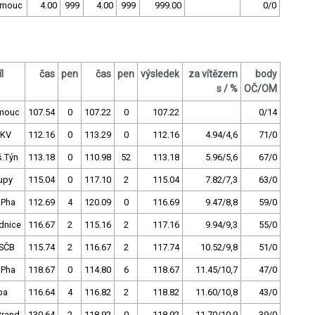
omouc
4.00
999
4.00
999
999.00
0/0
l
čas
pen
čas
pen
výsledek
za vítězem
body
s / %
OČ/OM
mouc
107.54
0
107.22
0
107.22
0/14
.KV
112.16
0
113.29
0
112.16
4.94/4,6
71/0
š.Týn
113.18
0
110.98
52
113.18
5.96/5,6
67/0
upy
115.04
0
117.10
2
115.04
7.82/7,3
63/0
 Pha
112.69
4
120.09
0
116.69
9.47/8,8
59/0
dnice
116.67
2
115.16
2
117.16
9.94/9,3
55/0
SČB
115.74
2
116.67
2
117.74
10.52/9,8
51/0
 Pha
118.67
0
114.80
6
118.67
11.45/10,7
47/0
pa
116.64
4
116.82
2
118.82
11.60/10,8
43/0
Brand
130.64
2
118.92
0
118.92
11.70/10,9
39/0