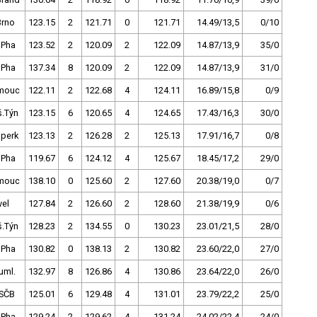
Brno
123.15
2
121.71
0
121.71
14.49/13,5
0/10
 Pha
123.52
2
120.09
2
122.09
14.87/13,9
35/0
 Pha
137.34
8
120.09
2
122.09
14.87/13,9
31/0
mouc
122.11
2
122.68
4
124.11
16.89/15,8
0/9
š.Týn
123.15
6
120.65
4
124.65
17.43/16,3
30/0
perk
123.13
2
126.28
2
125.13
17.91/16,7
0/8
 Pha
119.67
6
124.12
4
125.67
18.45/17,2
29/0
mouc
138.10
0
125.60
2
127.60
20.38/19,0
0/7
vel
127.84
2
126.60
2
128.60
21.38/19,9
0/6
š.Týn
128.23
2
134.55
0
130.23
23.01/21,5
28/0
 Pha
130.82
0
138.13
2
130.82
23.60/22,0
27/0
uml.
132.97
8
126.86
4
130.86
23.64/22,0
26/0
SČB
125.01
6
129.48
4
131.01
23.79/22,2
25/0
 Pha
129.24
2
129.62
4
131.24
24.02/22,4
24/0