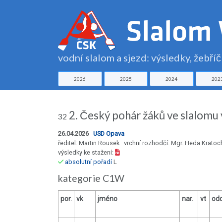
vodní slalom a sjezd: výsledky, žebří
2026
2025
2024
202
2. Český pohár žáků ve slalomu
32
26.04.2026
USD Opava
ředitel: Martin Rousek vrchní rozhodčí: Mgr. Heda Kratoc
výsledky ke stažení:
absolutní pořadí
L
kategorie C1W
por.
vk
jméno
nar.
vt
odd