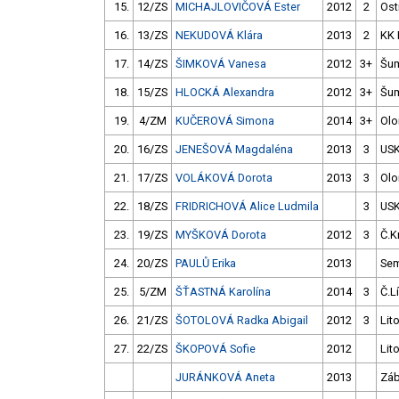
15.
12/ZS
MICHAJLOVIČOVÁ Ester
2012
2
Ost
16.
13/ZS
NEKUDOVÁ Klára
2013
2
KK 
17.
14/ZS
ŠIMKOVÁ Vanesa
2012
3+
Šu
18.
15/ZS
HLOCKÁ Alexandra
2012
3+
Šu
19.
4/ZM
KUČEROVÁ Simona
2014
3+
Ol
20.
16/ZS
JENEŠOVÁ Magdaléna
2013
3
USK
21.
17/ZS
VOLÁKOVÁ Dorota
2013
3
Ol
22.
18/ZS
FRIDRICHOVÁ Alice Ludmila
3
USK
23.
19/ZS
MYŠKOVÁ Dorota
2012
3
Č.K
24.
20/ZS
PAULŮ Erika
2013
Sem
25.
5/ZM
ŠŤASTNÁ Karolína
2014
3
Č.L
26.
21/ZS
ŠOTOLOVÁ Radka Abigail
2012
3
Lit
27.
22/ZS
ŠKOPOVÁ Sofie
2012
Lit
JURÁNKOVÁ Aneta
2013
Záb