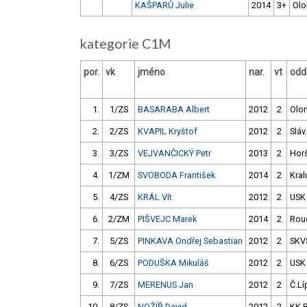
KAŠPARŮ Julie
2014
3+
Ol
kategorie C1M
por.
vk
jméno
nar.
vt
oddí
1.
1/ZS
BASARABA Albert
2012
2
Olo
2.
2/ZS
KVAPIL Kryštof
2012
2
Sláv
3.
3/ZS
VEJVANČICKÝ Petr
2013
2
Hor
4.
1/ZM
SVOBODA František
2014
2
Kral
5.
4/ZS
KRÁL Vít
2012
2
USK
6.
2/ZM
PIŠVEJC Marek
2014
2
Rou
7.
5/ZS
PINKAVA Ondřej Sebastian
2012
2
SKV
8.
6/ZS
PODUŠKA Mikuláš
2012
2
USK
9.
7/ZS
MERENUS Jan
2012
2
Č.Lí
10.
8/ZS
NOŽÍŘ David
2012
2
KK 