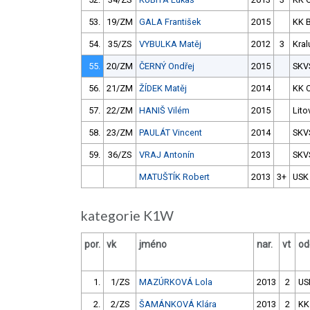
53.
19/ZM
GALA František
2015
KK 
54.
35/ZS
VYBULKA Matěj
2012
3
Kral
55.
20/ZM
ČERNÝ Ondřej
2015
SKV
56.
21/ZM
ŽÍDEK Matěj
2014
KK 
57.
22/ZM
HANIŠ Vilém
2015
Lito
58.
23/ZM
PAULÁT Vincent
2014
SKV
59.
36/ZS
VRAJ Antonín
2013
SKV
MATUŠTÍK Robert
2013
3+
USK
kategorie K1W
por.
vk
jméno
nar.
vt
od
1.
1/ZS
MAZÚRKOVÁ Lola
2013
2
US
2.
2/ZS
ŠAMÁNKOVÁ Klára
2013
2
KK