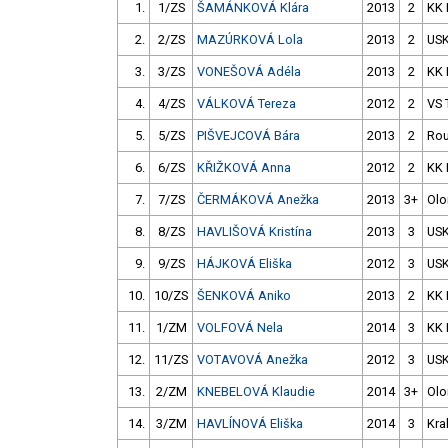
1.
1/ZS
ŠAMÁNKOVÁ Klára
2013
2
KK 
2.
2/ZS
MAZÚRKOVÁ Lola
2013
2
USK
3.
3/ZS
VONEŠOVÁ Adéla
2013
2
KK 
4.
4/ZS
VÁLKOVÁ Tereza
2012
2
VS 
5.
5/ZS
PIŠVEJCOVÁ Bára
2013
2
Rou
6.
6/ZS
KŘIŽKOVÁ Anna
2012
2
KK 
7.
7/ZS
ČERMÁKOVÁ Anežka
2013
3+
Ol
8.
8/ZS
HAVLIŠOVÁ Kristína
2013
3
USK
9.
9/ZS
HÁJKOVÁ Eliška
2012
3
USK
10.
10/ZS
ŠENKOVÁ Aniko
2013
2
KK 
11.
1/ZM
VOLFOVÁ Nela
2014
3
KK 
12.
11/ZS
VOTAVOVÁ Anežka
2012
3
USK
13.
2/ZM
KNEBELOVÁ Klaudie
2014
3+
Ol
14.
3/ZM
HAVLÍNOVÁ Eliška
2014
3
Kra