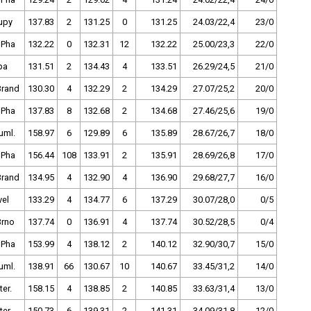
upy
137.83
2
131.25
0
131.25
24.03/22,4
23/0
 Pha
132.22
0
132.31
12
132.22
25.00/23,3
22/0
pa
131.51
2
134.43
4
133.51
26.29/24,5
21/0
Brand
130.30
4
132.29
2
134.29
27.07/25,2
20/0
 Pha
137.83
8
132.68
2
134.68
27.46/25,6
19/0
uml.
158.97
6
129.89
6
135.89
28.67/26,7
18/0
 Pha
156.44
108
133.91
2
135.91
28.69/26,8
17/0
Brand
134.95
4
132.90
4
136.90
29.68/27,7
16/0
vel
133.29
4
134.77
6
137.29
30.07/28,0
0/5
Brno
137.74
0
136.91
4
137.74
30.52/28,5
0/4
 Pha
153.99
4
138.12
2
140.12
32.90/30,7
15/0
uml.
138.91
66
130.67
10
140.67
33.45/31,2
14/0
ter.
158.15
4
138.85
2
140.85
33.63/31,4
13/0
ter.
150.73
6
139.31
2
141.31
34.09/31,8
12/0