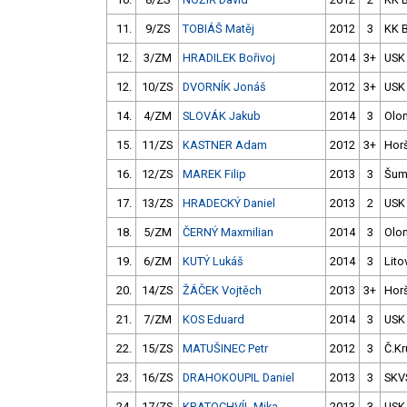
11.
9/ZS
TOBIÁŠ Matěj
2012
3
KK 
12.
3/ZM
HRADILEK Bořivoj
2014
3+
USK
12.
10/ZS
DVORNÍK Jonáš
2012
3+
USK
14.
4/ZM
SLOVÁK Jakub
2014
3
Olo
15.
11/ZS
KASTNER Adam
2012
3+
Hor
16.
12/ZS
MAREK Filip
2013
3
Šum
17.
13/ZS
HRADECKÝ Daniel
2013
2
USK
18.
5/ZM
ČERNÝ Maxmilian
2014
3
Olo
19.
6/ZM
KUTÝ Lukáš
2014
3
Lito
20.
14/ZS
ŽÁČEK Vojtěch
2013
3+
Hor
21.
7/ZM
KOS Eduard
2014
3
USK
22.
15/ZS
MATUŠINEC Petr
2012
3
Č.Kr
23.
16/ZS
DRAHOKOUPIL Daniel
2013
3
SKV
24.
17/ZS
KRATOCHVÍL Mika
2013
3
USK