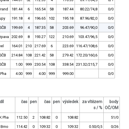
Brand
181.44
6
165.54
58
187.44
80.22/74,8
0/0
upy
191.18
4
196.65
102
195.18
87.96/82,0
0/0
SČB
199.69
4
187.35
58
203.69
96.47/90,0
0/0
Opava
202.69
8
193.27
122
210.69
103.47/96,5
0/0
vel
164.01
210
217.69
6
223.69
116.47/108,6
0/0
SČB
214.84
108
221.42
58
279.42
172.20/160,6
0/0
SČB
1.00
999
230.54
108
338.54
231.32/215,7
0/0
 Pha
4.00
999
4.00
999
999.00
0/0
díl
čas
pen
čas
pen
výsledek
za vítězem
body
s / %
OČ/OM
K Pha
112.50
2
108.82
0
108.82
51/0
 Brno
114.42
0
109.32
0
109.32
0.50/0,5
0/26