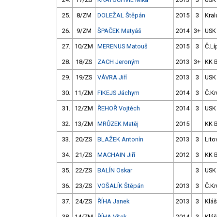
25.
8/ZM
DOLEŽAL Štěpán
2015
3
Kral
26.
9/ZM
ŠPAČEK Matyáš
2014
3+
USK
27.
10/ZM
MERENUS Matouš
2015
3
Č.Lí
28.
18/ZS
ZACH Jeroným
2013
3+
KK 
29.
19/ZS
VÁVRA Jiří
2013
3
USK
30.
11/ZM
FIKEJS Jáchym
2014
3
Č.Kr
31.
12/ZM
ŘEHOŘ Vojtěch
2014
3
USK
32.
13/ZM
MRŮZEK Matěj
2015
KK 
33.
20/ZS
BLAŽEK Antonín
2013
3
Lito
34.
21/ZS
MACHAIN Jiří
2012
3
KK 
35.
22/ZS
BALÍN Oskar
3
USK
36.
23/ZS
VOŠALÍK Štěpán
2013
3
Č.Kr
37.
24/ZS
ŘÍHA Janek
2013
3
Kláš
38.
14/ZM
ŘÍHA Vítek
2014
3
Kláš