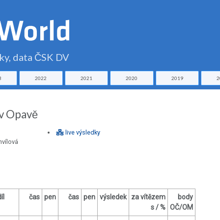
čky, data ČSK DV
3
2022
2021
2020
2019
2
 v Opavě
live výsledky
hvílová
íl
čas
pen
čas
pen
výsledek
za vítězem
body
s / %
OČ/OM