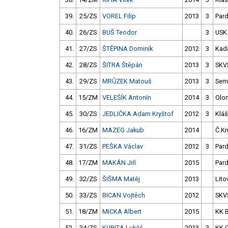
39.
25/ZS
VOREL Filip
2013
3
Par
40.
26/ZS
BUŠ Teodor
3
USK
41.
27/ZS
ŠTĚPINA Dominik
2012
3
Kad
42.
28/ZS
ŠITRA Štěpán
2013
3
SKV
43.
29/ZS
MRŮZEK Matouš
2013
3
Semi
44.
15/ZM
VELEŠÍK Antonín
2014
3
Olo
45.
30/ZS
JEDLIČKA Adam Kryštof
2012
3
Kláš
46.
16/ZM
MAZEG Jakub
2014
Č.Kr
47.
31/ZS
PEŠKA Václav
2012
3
Par
48.
17/ZM
MAKÁN Jiří
2015
Par
49.
32/ZS
ŠIŠMA Matěj
2013
Lito
50.
33/ZS
BICAN Vojtěch
2012
SKV
51.
18/ZM
MICKA Albert
2015
KK 
52.
34/ZS
KUBITA Lukáš
2013
3
KK 