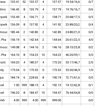
rava
135.41
52
133.57
4
137.57
19.54/16,6
0/7
Brno
146.43
8
133.79
4
137.79
19.76/16,7
0/6
mperk
155.49
4
136.71
2
138.71
20.68/17,5
0/5
mperk
136.09
8
137.92
4
141.92
23.89/20,2
0/4
omouc
183.44
2
140.83
2
142.83
24.80/21,0
0/3
 Pha
156.19
6
142.64
2
144.64
26.61/22,5
4/0
omouc
149.08
4
144.16
2
146.16
28.13/23,8
0/2
 Pha
164.10
8
154.23
10
164.23
46.20/39,1
3/0
ruml.
169.20
4
180.37
4
173.20
55.17/46,7
2/0
ily
175.04
0
173.33
0
173.33
55.30/46,9
1/0
ípa
184.74
6
228.63
8
190.74
72.71/61,6
0/0
ovel
1.00
999
188.15
4
192.15
74.12/62,8
0/1
ovel
196.20
8
184.47
10
194.47
76.44/64,8
0/0
řeh
4.00
999
4.00
999
999.00
0/0