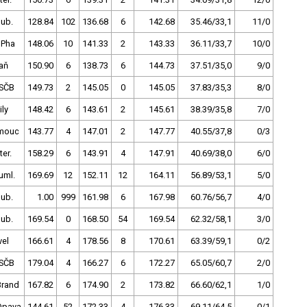
dub.
128.84
102
136.68
6
142.68
35.46/33,1
11/0
 Pha
148.06
10
141.33
2
143.33
36.11/33,7
10/0
aň
150.90
6
138.73
6
144.73
37.51/35,0
9/0
SČB
149.73
2
145.05
0
145.05
37.83/35,3
8/0
ly
148.42
6
143.61
2
145.61
38.39/35,8
7/0
mouc
143.77
4
147.01
2
147.77
40.55/37,8
0/3
ter.
158.29
6
143.91
4
147.91
40.69/38,0
6/0
uml.
169.69
12
152.11
12
164.11
56.89/53,1
5/0
dub.
1.00
999
161.98
6
167.98
60.76/56,7
4/0
dub.
169.54
0
168.50
54
169.54
62.32/58,1
3/0
vel
166.61
4
178.56
8
170.61
63.39/59,1
0/2
SČB
179.04
4
166.27
6
172.27
65.05/60,7
2/0
Brand
167.82
6
174.90
2
173.82
66.60/62,1
1/0
Opava
144.61
52
172.33
4
176.33
69.11/64,5
0/1