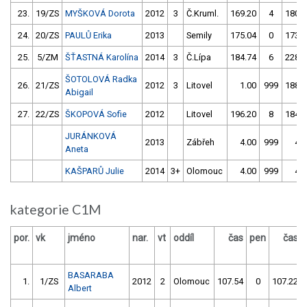
23.
19/ZS
MYŠKOVÁ Dorota
2012
3
Č.Kruml.
169.20
4
180.3
24.
20/ZS
PAULŮ Erika
2013
Semily
175.04
0
173.3
25.
5/ZM
ŠŤASTNÁ Karolína
2014
3
Č.Lípa
184.74
6
228.6
ŠOTOLOVÁ Radka
26.
21/ZS
2012
3
Litovel
1.00
999
188.1
Abigail
27.
22/ZS
ŠKOPOVÁ Sofie
2012
Litovel
196.20
8
184.4
JURÁNKOVÁ
2013
Zábřeh
4.00
999
4.0
Aneta
KAŠPARŮ Julie
2014
3+
Olomouc
4.00
999
4.0
kategorie C1M
por.
vk
jméno
nar.
vt
oddíl
čas
pen
čas
BASARABA
1.
1/ZS
2012
2
Olomouc
107.54
0
107.22
Albert