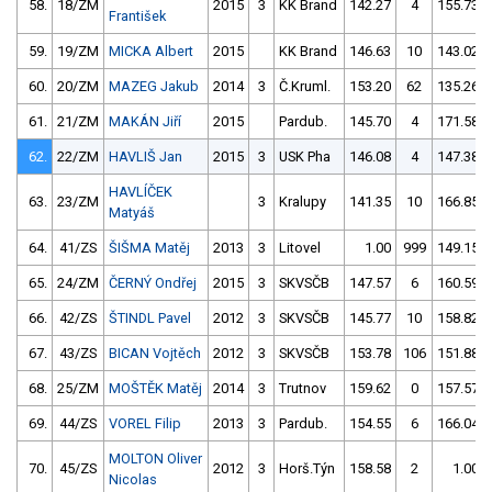
58.
18/ZM
2015
3
KK Brand
142.27
4
155.73
František
59.
19/ZM
MICKA Albert
2015
KK Brand
146.63
10
143.02
60.
20/ZM
MAZEG Jakub
2014
3
Č.Kruml.
153.20
62
135.26
61.
21/ZM
MAKÁN Jiří
2015
Pardub.
145.70
4
171.58
62.
22/ZM
HAVLIŠ Jan
2015
3
USK Pha
146.08
4
147.38
HAVLÍČEK
63.
23/ZM
3
Kralupy
141.35
10
166.85
Matyáš
64.
41/ZS
ŠIŠMA Matěj
2013
3
Litovel
1.00
999
149.15
65.
24/ZM
ČERNÝ Ondřej
2015
3
SKVSČB
147.57
6
160.59
66.
42/ZS
ŠTINDL Pavel
2012
3
SKVSČB
145.77
10
158.82
67.
43/ZS
BICAN Vojtěch
2012
3
SKVSČB
153.78
106
151.88
68.
25/ZM
MOŠTĚK Matěj
2014
3
Trutnov
159.62
0
157.57
69.
44/ZS
VOREL Filip
2013
3
Pardub.
154.55
6
166.04
MOLTON Oliver
70.
45/ZS
2012
3
Horš.Týn
158.58
2
1.00
Nicolas