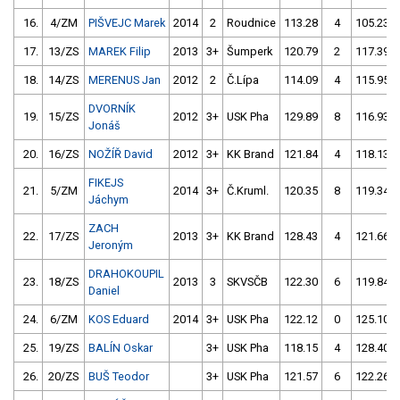
16.
4/ZM
PIŠVEJC Marek
2014
2
Roudnice
113.28
4
105.23
17.
13/ZS
MAREK Filip
2013
3+
Šumperk
120.79
2
117.39
18.
14/ZS
MERENUS Jan
2012
2
Č.Lípa
114.09
4
115.95
DVORNÍK
19.
15/ZS
2012
3+
USK Pha
129.89
8
116.93
Jonáš
20.
16/ZS
NOŽÍŘ David
2012
3+
KK Brand
121.84
4
118.13
FIKEJS
21.
5/ZM
2014
3+
Č.Kruml.
120.35
8
119.34
Jáchym
ZACH
22.
17/ZS
2013
3+
KK Brand
128.43
4
121.66
Jeroným
DRAHOKOUPIL
23.
18/ZS
2013
3
SKVSČB
122.30
6
119.84
Daniel
24.
6/ZM
KOS Eduard
2014
3+
USK Pha
122.12
0
125.10
25.
19/ZS
BALÍN Oskar
3+
USK Pha
118.15
4
128.40
26.
20/ZS
BUŠ Teodor
3+
USK Pha
121.57
6
122.26