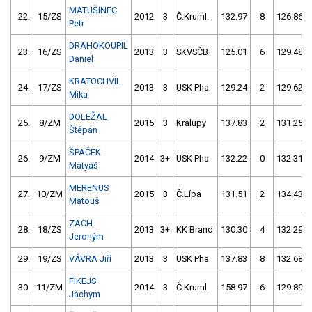
MATUŠINEC
22.
15/ZS
2012
3
Č.Kruml.
132.97
8
126.86
Petr
DRAHOKOUPIL
23.
16/ZS
2013
3
SKVSČB
125.01
6
129.48
Daniel
KRATOCHVÍL
24.
17/ZS
2013
3
USK Pha
129.24
2
129.62
Mika
DOLEŽAL
25.
8/ZM
2015
3
Kralupy
137.83
2
131.25
Štěpán
ŠPAČEK
26.
9/ZM
2014
3+
USK Pha
132.22
0
132.31
Matyáš
MERENUS
27.
10/ZM
2015
3
Č.Lípa
131.51
2
134.43
Matouš
ZACH
28.
18/ZS
2013
3+
KK Brand
130.30
4
132.29
Jeroným
29.
19/ZS
VÁVRA Jiří
2013
3
USK Pha
137.83
8
132.68
FIKEJS
30.
11/ZM
2014
3
Č.Kruml.
158.97
6
129.89
Jáchym