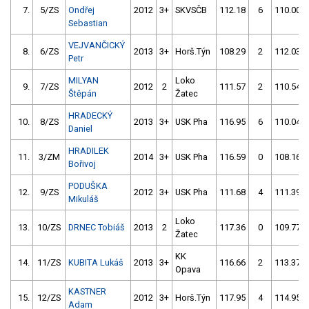
7.
5/ZS
Ondřej
2012
3+
SKVSČB
112.18
6
110.00
Sebastian
VEJVANČICKÝ
8.
6/ZS
2013
3+
Horš.Týn
108.29
2
112.03
Petr
MILYAN
Loko
9.
7/ZS
2012
2
111.57
2
110.54
Štěpán
Žatec
HRADECKÝ
10.
8/ZS
2013
3+
USK Pha
116.95
6
110.04
Daniel
HRADILEK
11.
3/ZM
2014
3+
USK Pha
116.59
0
108.16
Bořivoj
PODUŠKA
12.
9/ZS
2012
3+
USK Pha
111.68
4
111.39
Mikuláš
Loko
13.
10/ZS
DRNEC Tobiáš
2013
2
117.36
0
109.77
Žatec
KK
14.
11/ZS
KUBITA Lukáš
2013
3+
116.66
2
113.37
Opava
KASTNER
15.
12/ZS
2012
3+
Horš.Týn
117.95
4
114.95
Adam