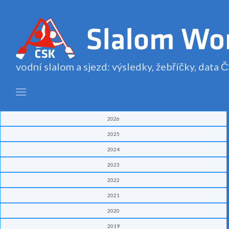
vodní slalom a sjezd: výsledky, žebříčky, data
2026
2025
2024
2023
2022
2021
2020
2019