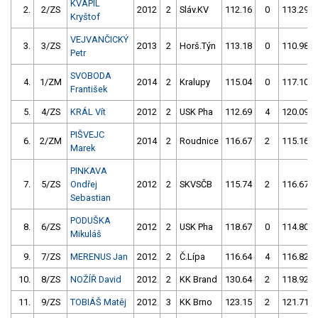
KVAPIL
2.
2/ZS
2012
2
Sláv.KV
112.16
0
113.29
Kryštof
VEJVANČICKÝ
3.
3/ZS
2013
2
Horš.Týn
113.18
0
110.98
Petr
SVOBODA
4.
1/ZM
2014
2
Kralupy
115.04
0
117.10
František
5.
4/ZS
KRÁL Vít
2012
2
USK Pha
112.69
4
120.09
PIŠVEJC
6.
2/ZM
2014
2
Roudnice
116.67
2
115.16
Marek
PINKAVA
7.
5/ZS
Ondřej
2012
2
SKVSČB
115.74
2
116.67
Sebastian
PODUŠKA
8.
6/ZS
2012
2
USK Pha
118.67
0
114.80
Mikuláš
9.
7/ZS
MERENUS Jan
2012
2
Č.Lípa
116.64
4
116.82
10.
8/ZS
NOŽÍŘ David
2012
2
KK Brand
130.64
2
118.92
11.
9/ZS
TOBIÁŠ Matěj
2012
3
KK Brno
123.15
2
121.71