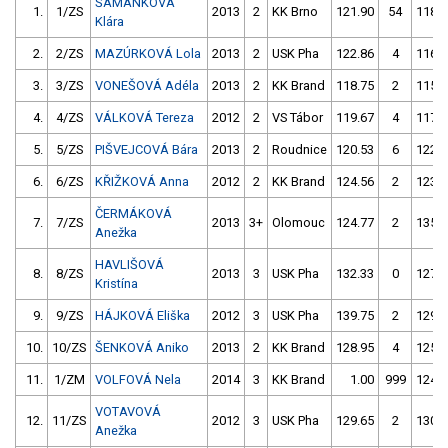
ŠAMÁNKOVÁ
1.
1/ZS
2013
2
KK Brno
121.90
54
118.0
Klára
2.
2/ZS
MAZÚRKOVÁ Lola
2013
2
USK Pha
122.86
4
116.5
3.
3/ZS
VONEŠOVÁ Adéla
2013
2
KK Brand
118.75
2
115.4
4.
4/ZS
VÁLKOVÁ Tereza
2012
2
VS Tábor
119.67
4
117.6
5.
5/ZS
PIŠVEJCOVÁ Bára
2013
2
Roudnice
120.53
6
122.1
6.
6/ZS
KŘIŽKOVÁ Anna
2012
2
KK Brand
124.56
2
123.6
ČERMÁKOVÁ
7.
7/ZS
2013
3+
Olomouc
124.77
2
135.3
Anežka
HAVLIŠOVÁ
8.
8/ZS
2013
3
USK Pha
132.33
0
127.4
Kristína
9.
9/ZS
HÁJKOVÁ Eliška
2012
3
USK Pha
139.75
2
129.6
10.
10/ZS
ŠENKOVÁ Aniko
2013
2
KK Brand
128.95
4
125.7
11.
1/ZM
VOLFOVÁ Nela
2014
3
KK Brand
1.00
999
124.6
VOTAVOVÁ
12.
11/ZS
2012
3
USK Pha
129.65
2
130.1
Anežka