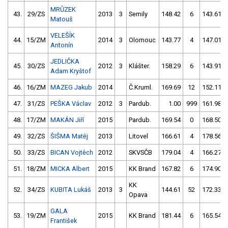
MRŮZEK
43.
29/ZS
2013
3
Semily
148.42
6
143.61
Matouš
VELEŠÍK
44.
15/ZM
2014
3
Olomouc
143.77
4
147.01
Antonín
JEDLIČKA
45.
30/ZS
2012
3
Klášter.
158.29
6
143.91
Adam Kryštof
46.
16/ZM
MAZEG Jakub
2014
Č.Kruml.
169.69
12
152.11
47.
31/ZS
PEŠKA Václav
2012
3
Pardub.
1.00
999
161.98
48.
17/ZM
MAKÁN Jiří
2015
Pardub.
169.54
0
168.50
49.
32/ZS
ŠIŠMA Matěj
2013
Litovel
166.61
4
178.56
50.
33/ZS
BICAN Vojtěch
2012
SKVSČB
179.04
4
166.27
51.
18/ZM
MICKA Albert
2015
KK Brand
167.82
6
174.90
KK
52.
34/ZS
KUBITA Lukáš
2013
3
144.61
52
172.33
Opava
GALA
53.
19/ZM
2015
KK Brand
181.44
6
165.54
František