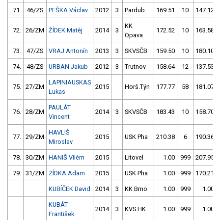
71.
46/ZS
PEŠKA Václav
2012
3
Pardub.
169.51
10
147.12
KK
72.
26/ZM
ŽÍDEK Matěj
2014
3
172.52
10
163.58
Opava
73.
47/ZS
VRAJ Antonín
2013
3
SKVSČB
159.50
10
180.10
74.
48/ZS
URBAN Jakub
2012
3
Trutnov
158.64
12
137.53
LAPINIAUSKAS
75.
27/ZM
2015
Horš.Týn
177.77
58
181.07
Lukas
PAULÁT
76.
28/ZM
2014
3
SKVSČB
183.43
10
158.70
Vincent
HAVLIŠ
77.
29/ZM
2015
USK Pha
210.38
6
190.36
Miroslav
78.
30/ZM
HANIŠ Vilém
2015
Litovel
1.00
999
207.95
79.
31/ZM
ZÍDKA Adam
2015
USK Pha
1.00
999
170.21
KUBÍČEK David
2014
3
KK Brno
1.00
999
1.00
KUBÁT
2014
3
KVS HK
1.00
999
1.00
František