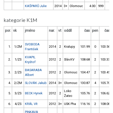
KAŠPARŮ Julie
2014
3+
Olomouc
4.00
999
4.
kategorie K1M
por.
vk
jméno
nar.
vt
oddíl
čas
pen
čas
SVOBODA
1.
1/ZM
2014
2
Kralupy
101.99
0
103.56
František
KVAPIL
2.
1/ZS
2012
2
Sláv.KV
108.68
2
103.33
Kryštof
BASARABA
3.
2/ZS
2012
2
Olomouc
104.47
2
103.45
Albert
4.
2/ZM
SLOVÁK Jakub
2014
3+
Olomouc
130.87
4
105.70
Loko
5.
3/ZS
BECK Hynek
2012
2
105.76
2
106.62
Žatec
6.
4/ZS
KRÁL Vít
2012
3+
USK Pha
116.16
2
108.08
PINKAVA