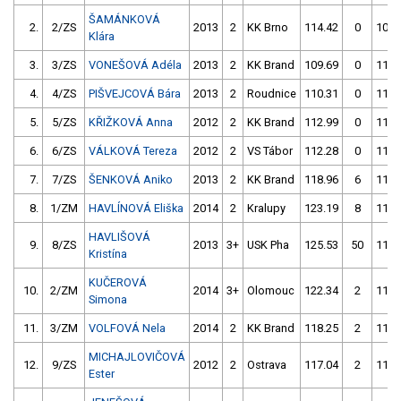
ŠAMÁNKOVÁ
2.
2/ZS
2013
2
KK Brno
114.42
0
109.
Klára
3.
3/ZS
VONEŠOVÁ Adéla
2013
2
KK Brand
109.69
0
112.
4.
4/ZS
PIŠVEJCOVÁ Bára
2013
2
Roudnice
110.31
0
111.
5.
5/ZS
KŘIŽKOVÁ Anna
2012
2
KK Brand
112.99
0
111.
6.
6/ZS
VÁLKOVÁ Tereza
2012
2
VS Tábor
112.28
0
114.
7.
7/ZS
ŠENKOVÁ Aniko
2013
2
KK Brand
118.96
6
116.
8.
1/ZM
HAVLÍNOVÁ Eliška
2014
2
Kralupy
123.19
8
115.
HAVLIŠOVÁ
9.
8/ZS
2013
3+
USK Pha
125.53
50
118.
Kristína
KUČEROVÁ
10.
2/ZM
2014
3+
Olomouc
122.34
2
118.
Simona
11.
3/ZM
VOLFOVÁ Nela
2014
2
KK Brand
118.25
2
114.
MICHAJLOVIČOVÁ
12.
9/ZS
2012
2
Ostrava
117.04
2
118.
Ester