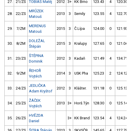
27.
21/ZS
TOBIÁŠ Matěj
2012
3+
KK Brno
123.43
4
120.30
MRŮZEK
28.
22/ZS
2013
3
Semily
123.55
4
122.70
Matouš
MERENUS
29.
7/ZM
2015
3
Č.Lípa
124.00
0
121.93
Matouš
DOLEŽAL
30.
8/ZM
2015
3
Kralupy
127.65
0
121.04
Štěpán
ŠTĚPINA
31.
23/ZS
2012
3
Kadaň
121.49
4
134.71
Dominik
ŘEHOŘ
32.
9/ZM
2014
3
USK Pha
125.23
2
124.12
Vojtěch
JEDLIČKA
33.
24/ZS
2012
3
Klášter.
131.18
0
125.13
Adam Kryštof
ŽÁČEK
34.
25/ZS
2013
3+
Horš.Týn
128.30
0
125.14
Vojtěch
HVĚZDA
35.
26/ZS
3+
KK Brand
123.54
4
124.24
Daniel
36.
27/ZS
ŠITRA Štěpán
2013
3
SKVSČB
145.65
4
127.79