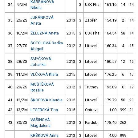
KARBANOVÁ
34.
9/ZM
3
USK Pha
161.16
14
146.
Nikola
JURÁNKOVÁ
35.
26/ZS
2013
3
Zábřeh
154.19
2
145.
Aneta
36.
10/ZM
ŽELEZNÁ Aneta
2015
3
USK Pha
164.54
58
143.
ŠOTOLOVÁ Radka
37.
27/ZS
2012
3
Litovel
160.34
4
153.
Abigail
SMYČKOVÁ
38.
28/ZS
2013
3
Litovel
180.57
12
157.
Johanka
39.
11/ZM
VLČKOVÁ Klára
2015
Litovel
176.25
6
171.
MOŠTĚKOVÁ
40.
29/ZS
2012
3
Trutnov
195.89
0
176.
Rozálie
41.
12/ZM
ŠKOPOVÁ Klaudie
2015
Litovel
179.79
50
204.
42.
13/ZM
LEGERSKÁ Tina
2015
Ostrava
1.00
999
211.
VAŠINOVÁ
43.
30/ZS
2013
3
Pardub.
178.40
262
1.
Magdalena
KRŠKOVÁ Anna
2013
3
Litovel
4.00
999
4.