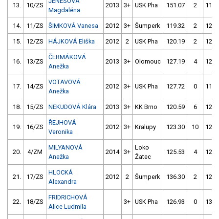
JENEŠOVÁ
13.
10/ZS
2013
3+
USK Pha
151.07
2
119.
Magdaléna
14.
11/ZS
ŠIMKOVÁ Vanesa
2012
3+
Šumperk
119.32
2
122.
15.
12/ZS
HÁJKOVÁ Eliška
2012
2
USK Pha
120.19
2
122.
ČERMÁKOVÁ
16.
13/ZS
2013
3+
Olomouc
127.19
4
122.
Anežka
VOTAVOVÁ
17.
14/ZS
2012
3+
USK Pha
127.72
0
119.
Anežka
18.
15/ZS
NEKUDOVÁ Klára
2013
3+
KK Brno
120.59
6
123.
ŘEJHOVÁ
19.
16/ZS
2012
3+
Kralupy
123.30
10
123.
Veronika
MILYANOVÁ
Loko
20.
4/ZM
2014
3+
125.53
4
126.
Anežka
Žatec
HLOCKÁ
21.
17/ZS
2012
2
Šumperk
136.30
2
120.
Alexandra
FRIDRICHOVÁ
22.
18/ZS
3+
USK Pha
126.93
0
136.
Alice Ludmila