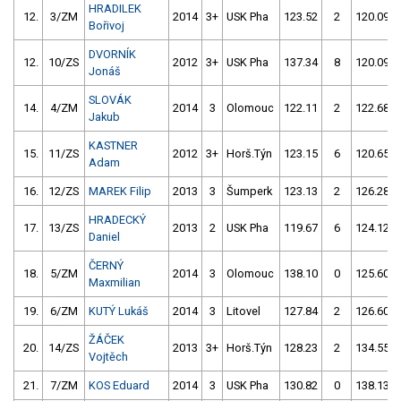
HRADILEK
12.
3/ZM
2014
3+
USK Pha
123.52
2
120.09
Bořivoj
DVORNÍK
12.
10/ZS
2012
3+
USK Pha
137.34
8
120.09
Jonáš
SLOVÁK
14.
4/ZM
2014
3
Olomouc
122.11
2
122.68
Jakub
KASTNER
15.
11/ZS
2012
3+
Horš.Týn
123.15
6
120.65
Adam
16.
12/ZS
MAREK Filip
2013
3
Šumperk
123.13
2
126.28
HRADECKÝ
17.
13/ZS
2013
2
USK Pha
119.67
6
124.12
Daniel
ČERNÝ
18.
5/ZM
2014
3
Olomouc
138.10
0
125.60
Maxmilian
19.
6/ZM
KUTÝ Lukáš
2014
3
Litovel
127.84
2
126.60
ŽÁČEK
20.
14/ZS
2013
3+
Horš.Týn
128.23
2
134.55
Vojtěch
21.
7/ZM
KOS Eduard
2014
3
USK Pha
130.82
0
138.13