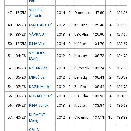
Petr
VELEŠÍK
47.
16/ZM
2014
3
Olomouc
147.80
2
131.36
Antonín
48.
32/ZS
MACHAIN Jiří
2012
3
KK Brno
129.46
4
131.90
49.
33/ZS
VÁVRA Jiří
2013
3
USK Pha
129.90
8
127.67
50.
17/ZM
ŘÍHA Vítek
2014
3
Klášter.
131.70
2
133.67
VYBULKA
51.
34/ZS
2012
3
Kralupy
138.72
2
134.73
Matěj
52.
35/ZS
KYLAR Jan
2013
3
Šumperk
133.74
2
137.56
53.
36/ZS
MIKEŠ Jan
2012
3
Benátky
138.41
2
130.39
54.
37/ZS
KAZÍK Matěj
2012
3
Žel.Brod
138.54
8
131.73
55.
38/ZS
NOVÁČEK Jiří
2013
3
USK Pha
133.95
4
138.86
56.
39/ZS
ŘÍHA Janek
2013
3
Klášter.
133.84
6
136.68
KLEMENT
57.
40/ZS
2012
3
Č.Kruml.
134.11
10
138.38
Matěj
GALA