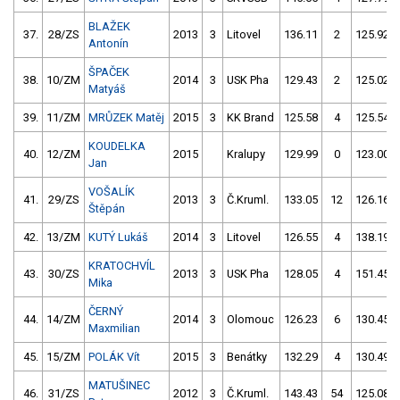
BLAŽEK
37.
28/ZS
2013
3
Litovel
136.11
2
125.92
Antonín
ŠPAČEK
38.
10/ZM
2014
3
USK Pha
129.43
2
125.02
Matyáš
39.
11/ZM
MRŮZEK Matěj
2015
3
KK Brand
125.58
4
125.54
KOUDELKA
40.
12/ZM
2015
Kralupy
129.99
0
123.00
Jan
VOŠALÍK
41.
29/ZS
2013
3
Č.Kruml.
133.05
12
126.16
Štěpán
42.
13/ZM
KUTÝ Lukáš
2014
3
Litovel
126.55
4
138.19
KRATOCHVÍL
43.
30/ZS
2013
3
USK Pha
128.05
4
151.45
Mika
ČERNÝ
44.
14/ZM
2014
3
Olomouc
126.23
6
130.45
Maxmilian
45.
15/ZM
POLÁK Vít
2015
3
Benátky
132.29
4
130.49
MATUŠINEC
46.
31/ZS
2012
3
Č.Kruml.
143.43
54
125.08