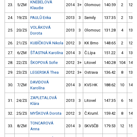
KNEBELOVÁ
23.
5/ZM
2014
3+
Olomouc
140.59
2
125.
Klaudie
24.
19/ZS
PAULŮ Erika
2013
3
Semily
137.35
2
133.
VOLÁKOVÁ
25.
20/ZS
2013
3
Olomouc
131.28
4
132.
Dorota
26.
21/ZS
KUBÍČKOVÁ Nikola
2012
3
KK Brno
148.65
2
129.
27.
6/ZM
ŠŤASTNÁ Karolína
2014
3
Č.Lípa
151.22
4
135.
28.
22/ZS
ŠKOPOVÁ Sofie
2012
3+
Litovel
140.28
104
140.
29.
23/ZS
LEGERSKÁ Thea
2012
3+
Ostrava
136.42
8
138.
DAVIDOVÁ
30.
7/ZM
2014
3
KVS HK
188.62
10
146.
Karolína
ZAPLETALOVÁ
31.
24/ZS
2013
3
Litovel
147.35
6
166.
Klára
32.
25/ZS
MYŠKOVÁ Dorota
2012
3
Č.Kruml.
159.42
8
149.
TONCAROVÁ
33.
8/ZM
2014
3
SKVSČB
179.53
12
150.
Anna