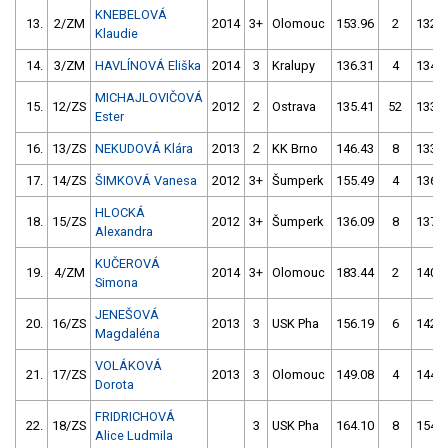
KNEBELOVÁ
13.
2/ZM
2014
3+
Olomouc
153.96
2
132.8
Klaudie
14.
3/ZM
HAVLÍNOVÁ Eliška
2014
3
Kralupy
136.31
4
134.7
MICHAJLOVIČOVÁ
15.
12/ZS
2012
2
Ostrava
135.41
52
133.5
Ester
16.
13/ZS
NEKUDOVÁ Klára
2013
2
KK Brno
146.43
8
133.7
17.
14/ZS
ŠIMKOVÁ Vanesa
2012
3+
Šumperk
155.49
4
136.7
HLOCKÁ
18.
15/ZS
2012
3+
Šumperk
136.09
8
137.9
Alexandra
KUČEROVÁ
19.
4/ZM
2014
3+
Olomouc
183.44
2
140.8
Simona
JENEŠOVÁ
20.
16/ZS
2013
3
USK Pha
156.19
6
142.6
Magdaléna
VOLÁKOVÁ
21.
17/ZS
2013
3
Olomouc
149.08
4
144.1
Dorota
FRIDRICHOVÁ
22.
18/ZS
3
USK Pha
164.10
8
154.2
Alice Ludmila