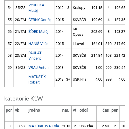
VYBULKA
54.
35/ZS
2012
3
Kralupy
191.18
4
196.65
Matěj
55.
20/ZM
ČERNÝ Ondřej
2015
SKVSČB
199.69
4
187.35
KK
56.
21/ZM
ŽÍDEK Matěj
2014
202.69
8
193.27
Opava
57.
22/ZM
HANIŠ Vilém
2015
Litovel
164.01
210
217.69
PAULÁT
58.
23/ZM
2014
SKVSČB
214.84
108
221.42
Vincent
59.
36/ZS
VRAJ Antonín
2013
SKVSČB
1.00
999
230.54
MATUŠTÍK
2013
3+
USK Pha
4.00
999
4.00
Robert
kategorie K1W
por.
vk
jméno
nar.
vt
oddíl
čas
pen
č
1.
1/ZS
MAZÚRKOVÁ Lola
2013
2
USK Pha
112.50
2
108.