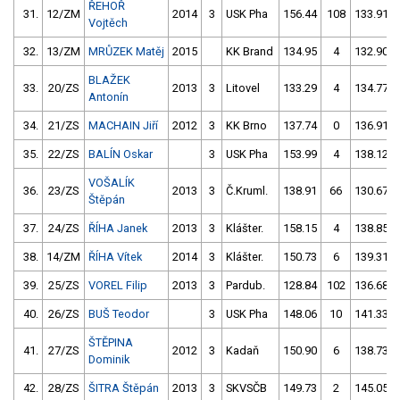
ŘEHOŘ
31.
12/ZM
2014
3
USK Pha
156.44
108
133.91
Vojtěch
32.
13/ZM
MRŮZEK Matěj
2015
KK Brand
134.95
4
132.90
BLAŽEK
33.
20/ZS
2013
3
Litovel
133.29
4
134.77
Antonín
34.
21/ZS
MACHAIN Jiří
2012
3
KK Brno
137.74
0
136.91
35.
22/ZS
BALÍN Oskar
3
USK Pha
153.99
4
138.12
VOŠALÍK
36.
23/ZS
2013
3
Č.Kruml.
138.91
66
130.67
Štěpán
37.
24/ZS
ŘÍHA Janek
2013
3
Klášter.
158.15
4
138.85
38.
14/ZM
ŘÍHA Vítek
2014
3
Klášter.
150.73
6
139.31
39.
25/ZS
VOREL Filip
2013
3
Pardub.
128.84
102
136.68
40.
26/ZS
BUŠ Teodor
3
USK Pha
148.06
10
141.33
ŠTĚPINA
41.
27/ZS
2012
3
Kadaň
150.90
6
138.73
Dominik
42.
28/ZS
ŠITRA Štěpán
2013
3
SKVSČB
149.73
2
145.05