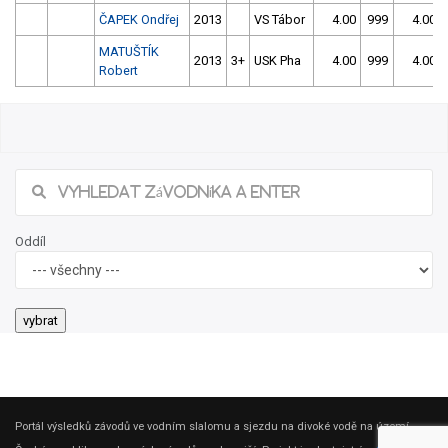
ČAPEK Ondřej
2013
VS Tábor
4.00
999
4.00
MATUŠTÍK
2013
3+
USK Pha
4.00
999
4.00
Robert
Oddíl
Portál výsledků závodů ve vodním slalomu a sjezdu na divoké vodě na území