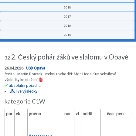
2018
2017
2016
2015
2. Český pohár žáků ve slalomu v Opavě
32
26.04.2026
USD Opava
ředitel: Martin Rousek vrchní rozhodčí: Mgr. Heda Kratochvílová
výsledky ke stažení:
absolutní pořadí
L
live výsledky
kategorie C1W
por.
vk
jméno
nar.
vt
oddíl
čas
pen
ča