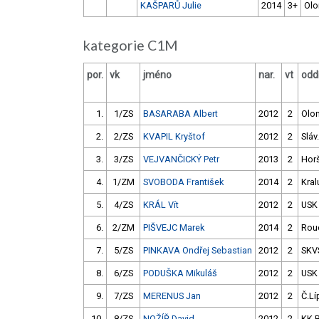
KAŠPARŮ Julie
2014
3+
Ol
kategorie C1M
por.
vk
jméno
nar.
vt
oddí
1.
1/ZS
BASARABA Albert
2012
2
Olo
2.
2/ZS
KVAPIL Kryštof
2012
2
Sláv
3.
3/ZS
VEJVANČICKÝ Petr
2013
2
Hor
4.
1/ZM
SVOBODA František
2014
2
Kral
5.
4/ZS
KRÁL Vít
2012
2
USK
6.
2/ZM
PIŠVEJC Marek
2014
2
Rou
7.
5/ZS
PINKAVA Ondřej Sebastian
2012
2
SKV
8.
6/ZS
PODUŠKA Mikuláš
2012
2
USK
9.
7/ZS
MERENUS Jan
2012
2
Č.Lí
10.
8/ZS
NOŽÍŘ David
2012
2
KK 