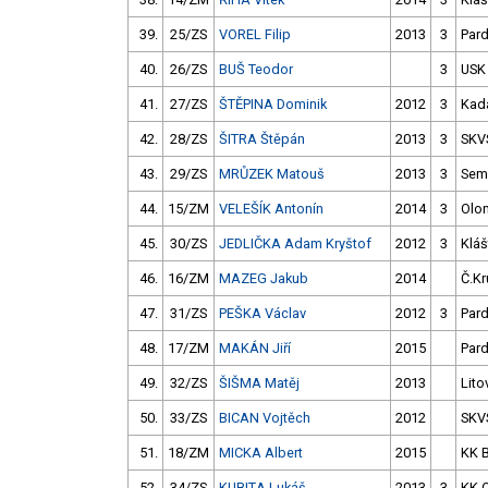
39.
25/ZS
VOREL Filip
2013
3
Par
40.
26/ZS
BUŠ Teodor
3
USK
41.
27/ZS
ŠTĚPINA Dominik
2012
3
Kad
42.
28/ZS
ŠITRA Štěpán
2013
3
SKV
43.
29/ZS
MRŮZEK Matouš
2013
3
Semi
44.
15/ZM
VELEŠÍK Antonín
2014
3
Olo
45.
30/ZS
JEDLIČKA Adam Kryštof
2012
3
Kláš
46.
16/ZM
MAZEG Jakub
2014
Č.Kr
47.
31/ZS
PEŠKA Václav
2012
3
Par
48.
17/ZM
MAKÁN Jiří
2015
Par
49.
32/ZS
ŠIŠMA Matěj
2013
Lito
50.
33/ZS
BICAN Vojtěch
2012
SKV
51.
18/ZM
MICKA Albert
2015
KK 
52.
34/ZS
KUBITA Lukáš
2013
3
KK 