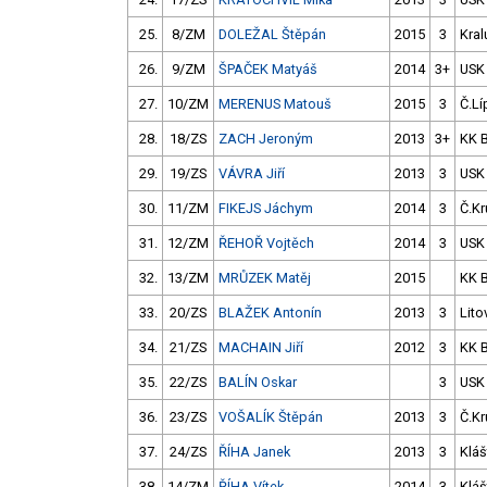
25.
8/ZM
DOLEŽAL Štěpán
2015
3
Kral
26.
9/ZM
ŠPAČEK Matyáš
2014
3+
USK
27.
10/ZM
MERENUS Matouš
2015
3
Č.Lí
28.
18/ZS
ZACH Jeroným
2013
3+
KK 
29.
19/ZS
VÁVRA Jiří
2013
3
USK
30.
11/ZM
FIKEJS Jáchym
2014
3
Č.Kr
31.
12/ZM
ŘEHOŘ Vojtěch
2014
3
USK
32.
13/ZM
MRŮZEK Matěj
2015
KK 
33.
20/ZS
BLAŽEK Antonín
2013
3
Lito
34.
21/ZS
MACHAIN Jiří
2012
3
KK 
35.
22/ZS
BALÍN Oskar
3
USK
36.
23/ZS
VOŠALÍK Štěpán
2013
3
Č.Kr
37.
24/ZS
ŘÍHA Janek
2013
3
Kláš
38.
14/ZM
ŘÍHA Vítek
2014
3
Kláš