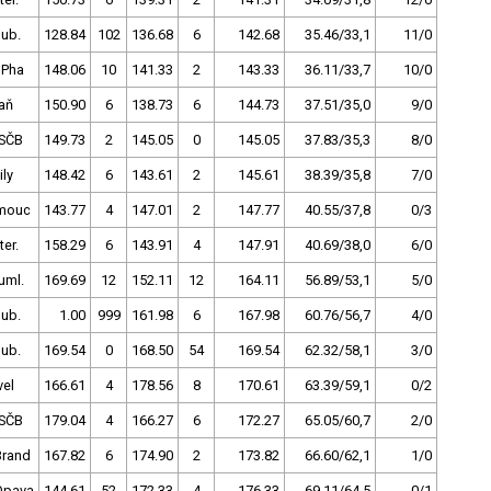
dub.
128.84
102
136.68
6
142.68
35.46/33,1
11/0
 Pha
148.06
10
141.33
2
143.33
36.11/33,7
10/0
aň
150.90
6
138.73
6
144.73
37.51/35,0
9/0
SČB
149.73
2
145.05
0
145.05
37.83/35,3
8/0
ly
148.42
6
143.61
2
145.61
38.39/35,8
7/0
mouc
143.77
4
147.01
2
147.77
40.55/37,8
0/3
ter.
158.29
6
143.91
4
147.91
40.69/38,0
6/0
uml.
169.69
12
152.11
12
164.11
56.89/53,1
5/0
dub.
1.00
999
161.98
6
167.98
60.76/56,7
4/0
dub.
169.54
0
168.50
54
169.54
62.32/58,1
3/0
vel
166.61
4
178.56
8
170.61
63.39/59,1
0/2
SČB
179.04
4
166.27
6
172.27
65.05/60,7
2/0
Brand
167.82
6
174.90
2
173.82
66.60/62,1
1/0
Opava
144.61
52
172.33
4
176.33
69.11/64,5
0/1