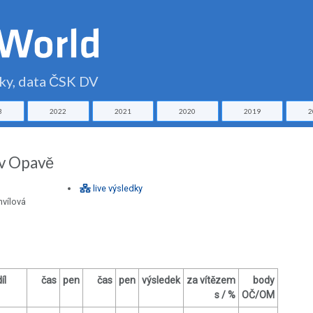
čky, data ČSK DV
3
2022
2021
2020
2019
2
 v Opavě
live výsledky
hvílová
íl
čas
pen
čas
pen
výsledek
za vítězem
body
s / %
OČ/OM