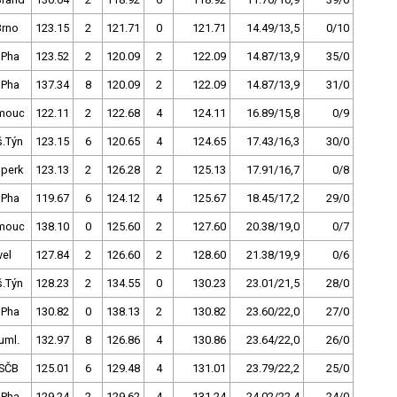
Brno
123.15
2
121.71
0
121.71
14.49/13,5
0/10
 Pha
123.52
2
120.09
2
122.09
14.87/13,9
35/0
 Pha
137.34
8
120.09
2
122.09
14.87/13,9
31/0
mouc
122.11
2
122.68
4
124.11
16.89/15,8
0/9
š.Týn
123.15
6
120.65
4
124.65
17.43/16,3
30/0
perk
123.13
2
126.28
2
125.13
17.91/16,7
0/8
 Pha
119.67
6
124.12
4
125.67
18.45/17,2
29/0
mouc
138.10
0
125.60
2
127.60
20.38/19,0
0/7
vel
127.84
2
126.60
2
128.60
21.38/19,9
0/6
š.Týn
128.23
2
134.55
0
130.23
23.01/21,5
28/0
 Pha
130.82
0
138.13
2
130.82
23.60/22,0
27/0
uml.
132.97
8
126.86
4
130.86
23.64/22,0
26/0
SČB
125.01
6
129.48
4
131.01
23.79/22,2
25/0
 Pha
129.24
2
129.62
4
131.24
24.02/22,4
24/0