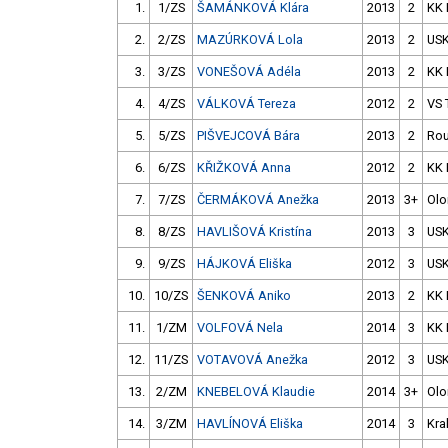
1.
1/ZS
ŠAMÁNKOVÁ Klára
2013
2
KK 
2.
2/ZS
MAZÚRKOVÁ Lola
2013
2
USK
3.
3/ZS
VONEŠOVÁ Adéla
2013
2
KK 
4.
4/ZS
VÁLKOVÁ Tereza
2012
2
VS 
5.
5/ZS
PIŠVEJCOVÁ Bára
2013
2
Rou
6.
6/ZS
KŘIŽKOVÁ Anna
2012
2
KK 
7.
7/ZS
ČERMÁKOVÁ Anežka
2013
3+
Ol
8.
8/ZS
HAVLIŠOVÁ Kristína
2013
3
USK
9.
9/ZS
HÁJKOVÁ Eliška
2012
3
USK
10.
10/ZS
ŠENKOVÁ Aniko
2013
2
KK 
11.
1/ZM
VOLFOVÁ Nela
2014
3
KK 
12.
11/ZS
VOTAVOVÁ Anežka
2012
3
USK
13.
2/ZM
KNEBELOVÁ Klaudie
2014
3+
Ol
14.
3/ZM
HAVLÍNOVÁ Eliška
2014
3
Kra