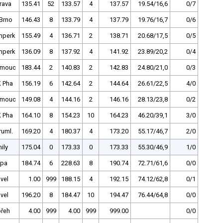
rava
135.41
52
133.57
4
137.57
19.54/16,6
0/7
Brno
146.43
8
133.79
4
137.79
19.76/16,7
0/6
mperk
155.49
4
136.71
2
138.71
20.68/17,5
0/5
mperk
136.09
8
137.92
4
141.92
23.89/20,2
0/4
omouc
183.44
2
140.83
2
142.83
24.80/21,0
0/3
 Pha
156.19
6
142.64
2
144.64
26.61/22,5
4/0
omouc
149.08
4
144.16
2
146.16
28.13/23,8
0/2
 Pha
164.10
8
154.23
10
164.23
46.20/39,1
3/0
ruml.
169.20
4
180.37
4
173.20
55.17/46,7
2/0
ily
175.04
0
173.33
0
173.33
55.30/46,9
1/0
ípa
184.74
6
228.63
8
190.74
72.71/61,6
0/0
ovel
1.00
999
188.15
4
192.15
74.12/62,8
0/1
ovel
196.20
8
184.47
10
194.47
76.44/64,8
0/0
řeh
4.00
999
4.00
999
999.00
0/0