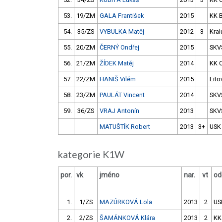
53.
19/ZM
GALA František
2015
KK 
54.
35/ZS
VYBULKA Matěj
2012
3
Kral
55.
20/ZM
ČERNÝ Ondřej
2015
SKV
56.
21/ZM
ŽÍDEK Matěj
2014
KK 
57.
22/ZM
HANIŠ Vilém
2015
Lito
58.
23/ZM
PAULÁT Vincent
2014
SKV
59.
36/ZS
VRAJ Antonín
2013
SKV
MATUŠTÍK Robert
2013
3+
USK
kategorie K1W
por.
vk
jméno
nar.
vt
od
1.
1/ZS
MAZÚRKOVÁ Lola
2013
2
US
2.
2/ZS
ŠAMÁNKOVÁ Klára
2013
2
KK