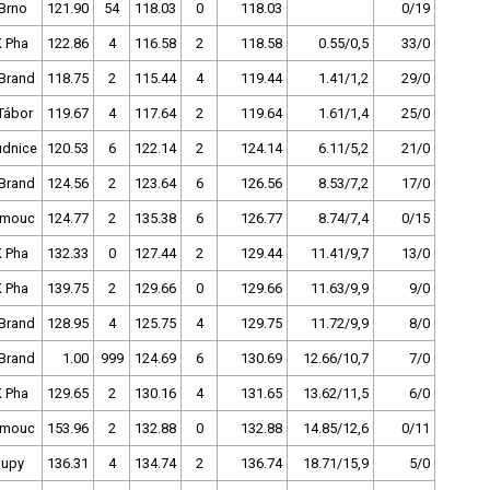
Brno
121.90
54
118.03
0
118.03
0/19
 Pha
122.86
4
116.58
2
118.58
0.55/0,5
33/0
Brand
118.75
2
115.44
4
119.44
1.41/1,2
29/0
Tábor
119.67
4
117.64
2
119.64
1.61/1,4
25/0
dnice
120.53
6
122.14
2
124.14
6.11/5,2
21/0
Brand
124.56
2
123.64
6
126.56
8.53/7,2
17/0
omouc
124.77
2
135.38
6
126.77
8.74/7,4
0/15
 Pha
132.33
0
127.44
2
129.44
11.41/9,7
13/0
 Pha
139.75
2
129.66
0
129.66
11.63/9,9
9/0
Brand
128.95
4
125.75
4
129.75
11.72/9,9
8/0
Brand
1.00
999
124.69
6
130.69
12.66/10,7
7/0
 Pha
129.65
2
130.16
4
131.65
13.62/11,5
6/0
omouc
153.96
2
132.88
0
132.88
14.85/12,6
0/11
lupy
136.31
4
134.74
2
136.74
18.71/15,9
5/0