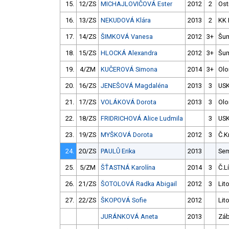
15.
12/ZS
MICHAJLOVIČOVÁ Ester
2012
2
Ost
16.
13/ZS
NEKUDOVÁ Klára
2013
2
KK 
17.
14/ZS
ŠIMKOVÁ Vanesa
2012
3+
Šu
18.
15/ZS
HLOCKÁ Alexandra
2012
3+
Šu
19.
4/ZM
KUČEROVÁ Simona
2014
3+
Ol
20.
16/ZS
JENEŠOVÁ Magdaléna
2013
3
USK
21.
17/ZS
VOLÁKOVÁ Dorota
2013
3
Ol
22.
18/ZS
FRIDRICHOVÁ Alice Ludmila
3
USK
23.
19/ZS
MYŠKOVÁ Dorota
2012
3
Č.K
24.
20/ZS
PAULŮ Erika
2013
Sem
25.
5/ZM
ŠŤASTNÁ Karolína
2014
3
Č.L
26.
21/ZS
ŠOTOLOVÁ Radka Abigail
2012
3
Lit
27.
22/ZS
ŠKOPOVÁ Sofie
2012
Lit
JURÁNKOVÁ Aneta
2013
Záb