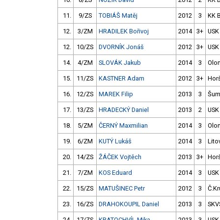
11.
9/ZS
TOBIÁŠ Matěj
2012
3
KK 
12.
3/ZM
HRADILEK Bořivoj
2014
3+
USK
12.
10/ZS
DVORNÍK Jonáš
2012
3+
USK
14.
4/ZM
SLOVÁK Jakub
2014
3
Olo
15.
11/ZS
KASTNER Adam
2012
3+
Hor
16.
12/ZS
MAREK Filip
2013
3
Šum
17.
13/ZS
HRADECKÝ Daniel
2013
2
USK
18.
5/ZM
ČERNÝ Maxmilian
2014
3
Olo
19.
6/ZM
KUTÝ Lukáš
2014
3
Lito
20.
14/ZS
ŽÁČEK Vojtěch
2013
3+
Hor
21.
7/ZM
KOS Eduard
2014
3
USK
22.
15/ZS
MATUŠINEC Petr
2012
3
Č.Kr
23.
16/ZS
DRAHOKOUPIL Daniel
2013
3
SKV
24.
17/ZS
KRATOCHVÍL Mika
2013
3
USK