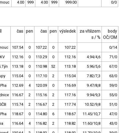
omouc
4.00
999
4.00
999
999.00
0/0
l
čas
pen
čas
pen
výsledek
za vítězem
body
s / %
OČ/OM
mouc
107.54
0
107.22
0
107.22
0/14
.KV
112.16
0
113.29
0
112.16
4.94/4,6
71/0
š.Týn
113.18
0
110.98
52
113.18
5.96/5,6
67/0
upy
115.04
0
117.10
2
115.04
7.82/7,3
63/0
 Pha
112.69
4
120.09
0
116.69
9.47/8,8
59/0
dnice
116.67
2
115.16
2
117.16
9.94/9,3
55/0
SČB
115.74
2
116.67
2
117.74
10.52/9,8
51/0
 Pha
118.67
0
114.80
6
118.67
11.45/10,7
47/0
pa
116.64
4
116.82
2
118.82
11.60/10,8
43/0
Brand
130.64
2
118.92
0
118.92
11.70/10,9
39/0