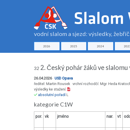
vodní slalom a sjezd: výsledky, žebří
2026
2025
2024
202
2. Český pohár žáků ve slalomu
32
26.04.2026
USD Opava
ředitel: Martin Rousek vrchní rozhodčí: Mgr. Heda Kratoc
výsledky ke stažení:
absolutní pořadí
L
kategorie C1W
por.
vk
jméno
nar.
vt
odd