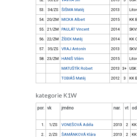
53.
34/ZS
ŠIŠMA Matěj
2013
Lito
54.
20/ZM
MICKA Albert
2015
KK 
55.
21/ZM
PAULÁT Vincent
2014
SKV
56.
22/ZM
ŽÍDEK Matěj
2014
KK 
57.
35/ZS
VRAJ Antonín
2013
SKV
58.
23/ZM
HANIŠ Vilém
2015
Lito
MATUŠTÍK Robert
2013
3+
USK
TOBIÁŠ Matěj
2012
3
KK 
kategorie K1W
por.
vk
jméno
nar.
vt
od
1.
1/ZS
VONEŠOVÁ Adéla
2013
2
KK
2.
2/ZS
ŠAMÁNKOVÁ Klára
2013
2
KK