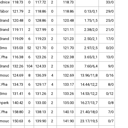
dnice
118.73
0
117.72
2
118.73
33/0
Tábor
121.79
2
118.86
0
118.86
0.13/0,1
29/0
Brand
120.48
0
128.86
0
120.48
1.75/1,5
25/0
Brand
119.11
2
127.99
0
121.11
2.38/2,0
21/0
Brand
119.09
6
119.23
2
121.23
2.50/2,1
17/0
Brno
135.03
52
121.70
0
121.70
2.97/2,5
0/20
 Pha
116.38
6
123.26
2
122.38
3.65/3,1
13/0
Brand
132.26
104
124.33
2
126.33
7.60/6,4
9/0
omouc
124.69
8
136.39
4
132.69
13.96/11,8
0/16
 Pha
134.73
6
129.17
4
133.17
14.44/12,2
8/0
Brno
131.41
6
131.26
2
133.26
14.53/12,2
0/12
mperk
140.42
0
133.00
2
135.00
16.27/13,7
0/8
 Pha
158.80
2
138.13
2
140.13
21.40/18,0
7/0
omouc
150.63
6
139.90
2
141.90
23.17/19,5
0/7