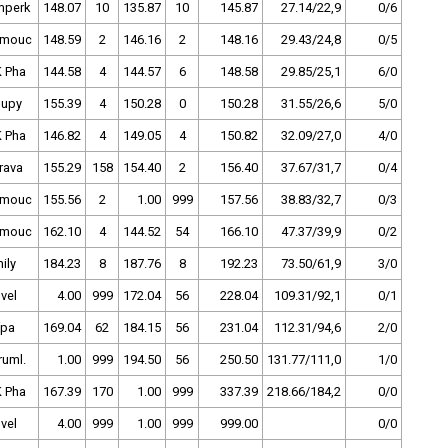
mperk
148.07
10
135.87
10
145.87
27.14/22,9
0/6
omouc
148.59
2
146.16
2
148.16
29.43/24,8
0/5
 Pha
144.58
4
144.57
6
148.58
29.85/25,1
6/0
lupy
155.39
4
150.28
0
150.28
31.55/26,6
5/0
 Pha
146.82
4
149.05
4
150.82
32.09/27,0
4/0
rava
155.29
158
154.40
2
156.40
37.67/31,7
0/4
omouc
155.56
2
1.00
999
157.56
38.83/32,7
0/3
omouc
162.10
4
144.52
54
166.10
47.37/39,9
0/2
ily
184.23
8
187.76
8
192.23
73.50/61,9
3/0
ovel
4.00
999
172.04
56
228.04
109.31/92,1
0/1
ípa
169.04
62
184.15
56
231.04
112.31/94,6
2/0
ruml.
1.00
999
194.50
56
250.50
131.77/111,0
1/0
 Pha
167.39
170
1.00
999
337.39
218.66/184,2
0/0
ovel
4.00
999
1.00
999
999.00
0/0