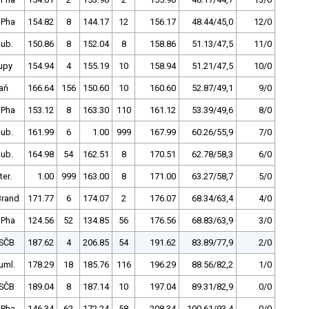
 Pha
154.82
8
144.17
12
156.17
48.44/45,0
12/0
dub.
150.86
8
152.04
8
158.86
51.13/47,5
11/0
upy
154.94
4
155.19
10
158.94
51.21/47,5
10/0
aň
166.64
156
150.60
10
160.60
52.87/49,1
9/0
 Pha
153.12
8
163.30
110
161.12
53.39/49,6
8/0
dub.
161.99
6
1.00
999
167.99
60.26/55,9
7/0
dub.
164.98
54
162.51
8
170.51
62.78/58,3
6/0
ter.
1.00
999
163.00
8
171.00
63.27/58,7
5/0
Brand
171.77
6
174.07
2
176.07
68.34/63,4
4/0
 Pha
124.56
52
134.85
56
176.56
68.83/63,9
3/0
SČB
187.62
4
206.85
54
191.62
83.89/77,9
2/0
uml.
178.29
18
185.76
116
196.29
88.56/82,2
1/0
SČB
189.04
8
187.14
10
197.04
89.31/82,9
0/0
 Pha
146.34
62
172.24
58
208.34
100.61/93,4
0/0