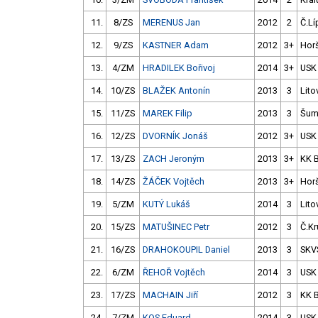
11.
8/ZS
MERENUS Jan
2012
2
Č.Lí
12.
9/ZS
KASTNER Adam
2012
3+
Hor
13.
4/ZM
HRADILEK Bořivoj
2014
3+
USK
14.
10/ZS
BLAŽEK Antonín
2013
3
Lito
15.
11/ZS
MAREK Filip
2013
3
Šum
16.
12/ZS
DVORNÍK Jonáš
2012
3+
USK
17.
13/ZS
ZACH Jeroným
2013
3+
KK 
18.
14/ZS
ŽÁČEK Vojtěch
2013
3+
Hor
19.
5/ZM
KUTÝ Lukáš
2014
3
Lito
20.
15/ZS
MATUŠINEC Petr
2012
3
Č.Kr
21.
16/ZS
DRAHOKOUPIL Daniel
2013
3
SKV
22.
6/ZM
ŘEHOŘ Vojtěch
2014
3
USK
23.
17/ZS
MACHAIN Jiří
2012
3
KK 
24.
7/ZM
KOS Eduard
2014
3
USK