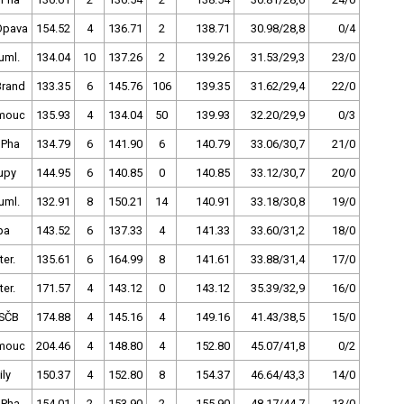
Opava
154.52
4
136.71
2
138.71
30.98/28,8
0/4
uml.
134.04
10
137.26
2
139.26
31.53/29,3
23/0
Brand
133.35
6
145.76
106
139.35
31.62/29,4
22/0
mouc
135.93
4
134.04
50
139.93
32.20/29,9
0/3
 Pha
134.79
6
141.90
6
140.79
33.06/30,7
21/0
upy
144.95
6
140.85
0
140.85
33.12/30,7
20/0
uml.
132.91
8
150.21
14
140.91
33.18/30,8
19/0
pa
143.52
6
137.33
4
141.33
33.60/31,2
18/0
ter.
135.61
6
164.99
8
141.61
33.88/31,4
17/0
ter.
171.57
4
143.12
0
143.12
35.39/32,9
16/0
SČB
174.88
4
145.16
4
149.16
41.43/38,5
15/0
mouc
204.46
4
148.80
4
152.80
45.07/41,8
0/2
ly
150.37
4
152.80
8
154.37
46.64/43,3
14/0
 Pha
154.01
2
153.90
2
155.90
48.17/44,7
13/0