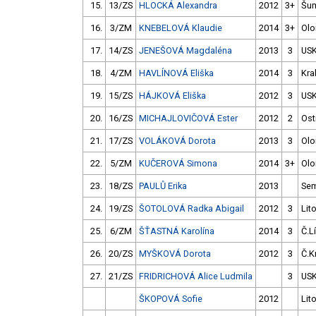
15.
13/ZS
HLOCKÁ Alexandra
2012
3+
Šu
16.
3/ZM
KNEBELOVÁ Klaudie
2014
3+
Ol
17.
14/ZS
JENEŠOVÁ Magdaléna
2013
3
USK
18.
4/ZM
HAVLÍNOVÁ Eliška
2014
3
Kra
19.
15/ZS
HÁJKOVÁ Eliška
2012
3
USK
20.
16/ZS
MICHAJLOVIČOVÁ Ester
2012
2
Ost
21.
17/ZS
VOLÁKOVÁ Dorota
2013
3
Ol
22.
5/ZM
KUČEROVÁ Simona
2014
3+
Ol
23.
18/ZS
PAULŮ Erika
2013
Sem
24.
19/ZS
ŠOTOLOVÁ Radka Abigail
2012
3
Lit
25.
6/ZM
ŠŤASTNÁ Karolína
2014
3
Č.L
26.
20/ZS
MYŠKOVÁ Dorota
2012
3
Č.K
27.
21/ZS
FRIDRICHOVÁ Alice Ludmila
3
USK
ŠKOPOVÁ Sofie
2012
Lit