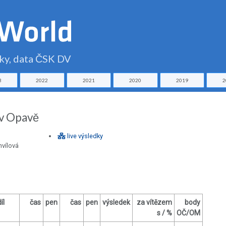
čky, data ČSK DV
3
2022
2021
2020
2019
2
 v Opavě
live výsledky
hvílová
íl
čas
pen
čas
pen
výsledek
za vítězem
body
s / %
OČ/OM