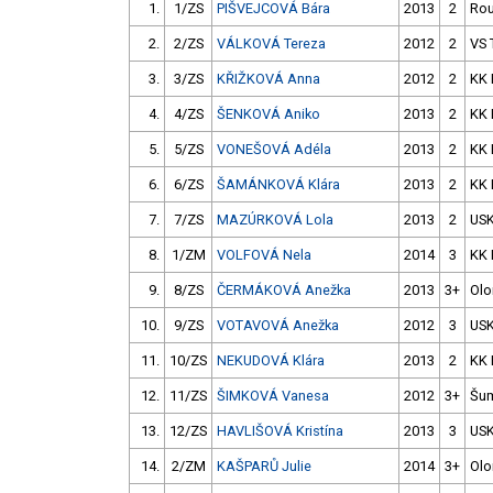
1.
1/ZS
PIŠVEJCOVÁ Bára
2013
2
Rou
2.
2/ZS
VÁLKOVÁ Tereza
2012
2
VS 
3.
3/ZS
KŘIŽKOVÁ Anna
2012
2
KK 
4.
4/ZS
ŠENKOVÁ Aniko
2013
2
KK 
5.
5/ZS
VONEŠOVÁ Adéla
2013
2
KK 
6.
6/ZS
ŠAMÁNKOVÁ Klára
2013
2
KK 
7.
7/ZS
MAZÚRKOVÁ Lola
2013
2
USK
8.
1/ZM
VOLFOVÁ Nela
2014
3
KK 
9.
8/ZS
ČERMÁKOVÁ Anežka
2013
3+
Ol
10.
9/ZS
VOTAVOVÁ Anežka
2012
3
USK
11.
10/ZS
NEKUDOVÁ Klára
2013
2
KK 
12.
11/ZS
ŠIMKOVÁ Vanesa
2012
3+
Šu
13.
12/ZS
HAVLIŠOVÁ Kristína
2013
3
USK
14.
2/ZM
KAŠPARŮ Julie
2014
3+
Ol