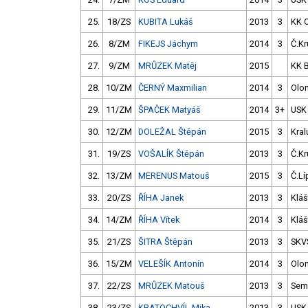
25.
18/ZS
KUBITA Lukáš
2013
3
KK 
26.
8/ZM
FIKEJS Jáchym
2014
3
Č.Kr
27.
9/ZM
MRŮZEK Matěj
2015
KK 
28.
10/ZM
ČERNÝ Maxmilian
2014
3
Olo
29.
11/ZM
ŠPAČEK Matyáš
2014
3+
USK
30.
12/ZM
DOLEŽAL Štěpán
2015
3
Kral
31.
19/ZS
VOŠALÍK Štěpán
2013
3
Č.Kr
32.
13/ZM
MERENUS Matouš
2015
3
Č.Lí
33.
20/ZS
ŘÍHA Janek
2013
3
Kláš
34.
14/ZM
ŘÍHA Vítek
2014
3
Kláš
35.
21/ZS
ŠITRA Štěpán
2013
3
SKV
36.
15/ZM
VELEŠÍK Antonín
2014
3
Olo
37.
22/ZS
MRŮZEK Matouš
2013
3
Semi
38.
23/ZS
KRATOCHVÍL Mika
2013
3
USK