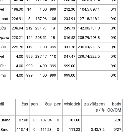
vel
198.30
14
1.00
999
212.30
104.57/97,1
0/1
Brand
226.91
8
187.96
106
234.91
127.18/118,1
0/0
SČB
238.94
212
231.73
18
249.73
142.00/131,8
0/0
Opava
220.21
154
298.52
18
316.52
208.79/193,8
0/0
SČB
225.76
112
1.00
999
337.76
230.03/213,5
0/0
vel
4.00
999
237.47
110
347.47
239.74/222,5
0/0
 Pha
4.00
999
4.00
999
999.00
0/0
Brno
4.00
999
4.00
999
999.00
0/0
díl
čas
pen
čas
pen
výsledek
za vítězem
body
s / %
OČ/OM
 Brand
107.80
0
107.84
0
107.80
51/0
 Brno
113.14
0
111.23
0
111.23
3.43/3,2
0/27