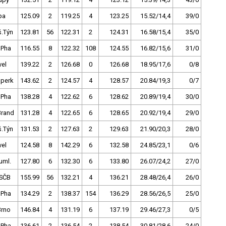
pa
125.09
2
119.25
4
123.25
15.52/14,4
39/0
š.Týn
123.81
56
122.31
2
124.31
16.58/15,4
35/0
 Pha
116.55
8
122.32
108
124.55
16.82/15,6
31/0
vel
139.22
2
126.68
0
126.68
18.95/17,6
0/8
perk
143.62
2
124.57
4
128.57
20.84/19,3
0/7
 Pha
138.28
4
122.62
6
128.62
20.89/19,4
30/0
Brand
131.28
4
122.65
6
128.65
20.92/19,4
29/0
š.Týn
131.53
2
127.63
2
129.63
21.90/20,3
28/0
vel
124.58
8
142.29
6
132.58
24.85/23,1
0/6
uml.
127.80
6
132.30
6
133.80
26.07/24,2
27/0
SČB
155.99
56
132.21
4
136.21
28.48/26,4
26/0
 Pha
134.29
2
138.37
154
136.29
28.56/26,5
25/0
Brno
146.84
4
131.19
6
137.19
29.46/27,3
0/5
 Pha
136.61
2
136.54
2
138.54
30.81/28,6
24/0