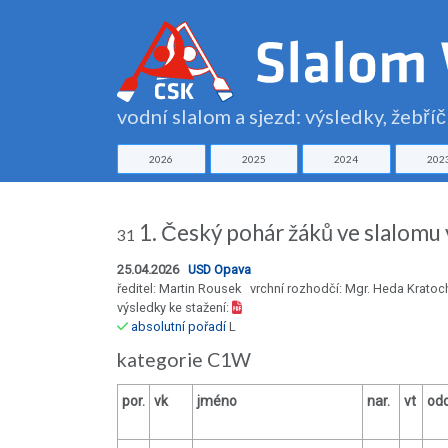
vodní slalom a sjezd: výsledky, žebří
2026
2025
2024
202
1. Český pohár žáků ve slalomu
31
25.04.2026
USD Opava
ředitel: Martin Rousek vrchní rozhodčí: Mgr. Heda Kratoc
výsledky ke stažení:
absolutní pořadí
L
kategorie C1W
por.
vk
jméno
nar.
vt
odd