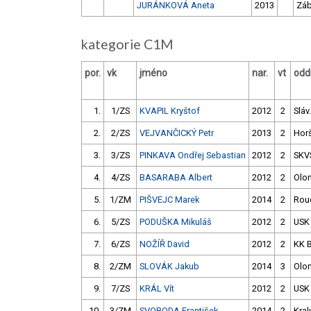
JURÁNKOVÁ Aneta
2013
Záb
kategorie C1M
por.
vk
jméno
nar.
vt
oddí
1.
1/ZS
KVAPIL Kryštof
2012
2
Sláv
2.
2/ZS
VEJVANČICKÝ Petr
2013
2
Hor
3.
3/ZS
PINKAVA Ondřej Sebastian
2012
2
SKV
4.
4/ZS
BASARABA Albert
2012
2
Olo
5.
1/ZM
PIŠVEJC Marek
2014
2
Rou
6.
5/ZS
PODUŠKA Mikuláš
2012
2
USK
7.
6/ZS
NOŽÍŘ David
2012
2
KK 
8.
2/ZM
SLOVÁK Jakub
2014
3
Olo
9.
7/ZS
KRÁL Vít
2012
2
USK
10.
3/ZM
SVOBODA František
2014
2
Kral