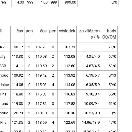
řeh
4.00
999
4.00
999
999.00
0/0
l
čas
pen
čas
pen
výsledek
za vítězem
body
s / %
OČ/OM
.KV
108.17
2
107.73
0
107.73
71/0
š.Týn
113.30
0
110.08
2
112.08
4.35/4,0
67/0
SČB
114.11
8
110.60
2
112.60
4.87/4,5
63/0
mouc
109.92
4
119.42
2
113.92
6.19/5,7
0/13
dnice
114.08
0
115.03
4
114.08
6.35/5,9
59/0
 Pha
118.80
4
116.83
0
116.83
9.10/8,4
55/0
Brand
119.03
2
117.82
0
117.82
10.09/9,4
51/0
mouc
126.73
2
118.30
0
118.30
10.57/9,8
0/9
 Pha
121.35
2
118.69
4
122.69
14.96/13,9
47/0
upy
132.51
2
119.12
4
123.12
15.39/14,3
43/0