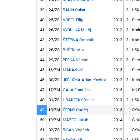
39.
24/ZS
BALÍN Oskar
3
USK
40.
25/ZS
VOREL Filip
2013
3
Par
41.
26/ZS
VYBULKA Matěj
2012
3
Kral
42.
27/ZS
ŠTĚPINA Dominik
2012
3
Kad
43.
28/ZS
BUŠ Teodor
3
USK
44.
29/ZS
PEŠKA Václav
2012
3
Par
45.
16/ZM
MAKÁN Jiří
2015
Par
46.
30/ZS
JEDLIČKA Adam Kryštof
2012
3
Kláš
47.
17/ZM
GALA František
2015
KK 
48.
31/ZS
HRADECKÝ Daniel
2013
2
USK
49.
18/ZM
ČERNÝ Ondřej
2015
SKV
50.
19/ZM
MAZEG Jakub
2014
Č.Kr
51.
32/ZS
BICAN Vojtěch
2012
SKV
52.
33/ZS
VÁVRA Jiří
2013
3
USK