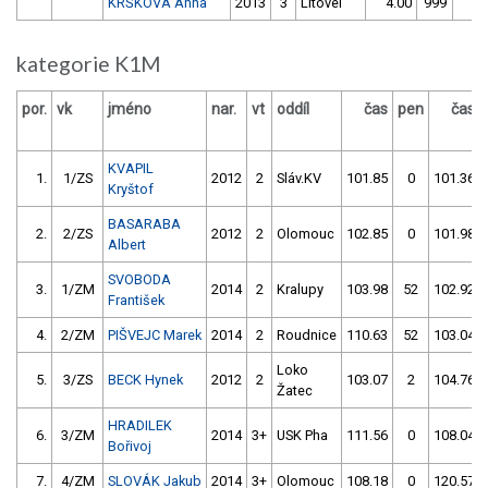
KRŠKOVÁ Anna
2013
3
Litovel
4.00
999
4.
kategorie K1M
por.
vk
jméno
nar.
vt
oddíl
čas
pen
čas
KVAPIL
1.
1/ZS
2012
2
Sláv.KV
101.85
0
101.36
Kryštof
BASARABA
2.
2/ZS
2012
2
Olomouc
102.85
0
101.98
Albert
SVOBODA
3.
1/ZM
2014
2
Kralupy
103.98
52
102.92
František
4.
2/ZM
PIŠVEJC Marek
2014
2
Roudnice
110.63
52
103.04
Loko
5.
3/ZS
BECK Hynek
2012
2
103.07
2
104.76
Žatec
HRADILEK
6.
3/ZM
2014
3+
USK Pha
111.56
0
108.04
Bořivoj
7.
4/ZM
SLOVÁK Jakub
2014
3+
Olomouc
108.18
0
120.57