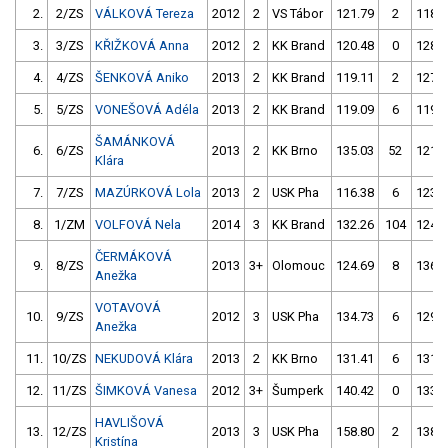
2.
2/ZS
VÁLKOVÁ Tereza
2012
2
VS Tábor
121.79
2
118.8
3.
3/ZS
KŘIŽKOVÁ Anna
2012
2
KK Brand
120.48
0
128.8
4.
4/ZS
ŠENKOVÁ Aniko
2013
2
KK Brand
119.11
2
127.9
5.
5/ZS
VONEŠOVÁ Adéla
2013
2
KK Brand
119.09
6
119.2
ŠAMÁNKOVÁ
6.
6/ZS
2013
2
KK Brno
135.03
52
121.7
Klára
7.
7/ZS
MAZÚRKOVÁ Lola
2013
2
USK Pha
116.38
6
123.2
8.
1/ZM
VOLFOVÁ Nela
2014
3
KK Brand
132.26
104
124.3
ČERMÁKOVÁ
9.
8/ZS
2013
3+
Olomouc
124.69
8
136.3
Anežka
VOTAVOVÁ
10.
9/ZS
2012
3
USK Pha
134.73
6
129.1
Anežka
11.
10/ZS
NEKUDOVÁ Klára
2013
2
KK Brno
131.41
6
131.2
12.
11/ZS
ŠIMKOVÁ Vanesa
2012
3+
Šumperk
140.42
0
133.0
HAVLIŠOVÁ
13.
12/ZS
2013
3
USK Pha
158.80
2
138.1
Kristína