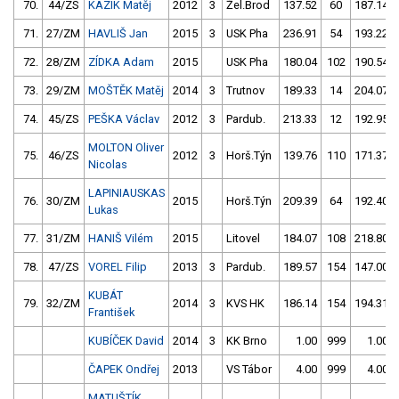
70.
44/ZS
KAZÍK Matěj
2012
3
Žel.Brod
137.52
60
187.14
71.
27/ZM
HAVLIŠ Jan
2015
3
USK Pha
236.91
54
193.22
72.
28/ZM
ZÍDKA Adam
2015
USK Pha
180.04
102
190.54
73.
29/ZM
MOŠTĚK Matěj
2014
3
Trutnov
189.33
14
204.07
74.
45/ZS
PEŠKA Václav
2012
3
Pardub.
213.33
12
192.95
MOLTON Oliver
75.
46/ZS
2012
3
Horš.Týn
139.76
110
171.37
Nicolas
LAPINIAUSKAS
76.
30/ZM
2015
Horš.Týn
209.39
64
192.40
Lukas
77.
31/ZM
HANIŠ Vilém
2015
Litovel
184.07
108
218.80
78.
47/ZS
VOREL Filip
2013
3
Pardub.
189.57
154
147.00
KUBÁT
79.
32/ZM
2014
3
KVS HK
186.14
154
194.31
František
KUBÍČEK David
2014
3
KK Brno
1.00
999
1.00
ČAPEK Ondřej
2013
VS Tábor
4.00
999
4.00
MATUŠTÍK