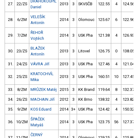
DRAHOKOUPIL
27.
22/ZS
2013
3
SKVSČB
122.55
4
124.56
Daniel
VELEŠÍK
28.
6/ZM
2014
3
Olomouc
125.67
6
122.96
Antonín
ŘEHOŘ
29.
7/ZM
2014
3
USK Pha
121.38
4
126.93
Vojtěch
BLAŽEK
30.
23/ZS
2013
3
Litovel
126.75
0
138.05
Antonín
31.
24/ZS
VÁVRA Jiří
2013
3
USK Pha
127.46
4
121.04
KRATOCHVÍL
32.
25/ZS
2013
3
USK Pha
160.51
10
127.45
Mika
33.
8/ZM
MRŮZEK Matěj
2015
3
KK Brand
119.64
8
132.37
34.
26/ZS
MACHAIN Jiří
2012
3
KK Brno
138.32
4
123.82
35.
9/ZM
KOS Eduard
2014
3+
USK Pha
124.42
4
150.32
ŠPAČEK
36.
10/ZM
2014
3
USK Pha
123.75
56
127.37
Matyáš
ČERNÝ
37.
11/ZM
2014
3
Olomouc
129.25
6
125.88