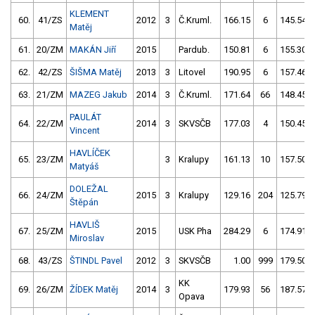
KLEMENT
60.
41/ZS
2012
3
Č.Kruml.
166.15
6
145.54
Matěj
61.
20/ZM
MAKÁN Jiří
2015
Pardub.
150.81
6
155.30
62.
42/ZS
ŠIŠMA Matěj
2013
3
Litovel
190.95
6
157.46
63.
21/ZM
MAZEG Jakub
2014
3
Č.Kruml.
171.64
66
148.45
PAULÁT
64.
22/ZM
2014
3
SKVSČB
177.03
4
150.45
Vincent
HAVLÍČEK
65.
23/ZM
3
Kralupy
161.13
10
157.50
Matyáš
DOLEŽAL
66.
24/ZM
2015
3
Kralupy
129.16
204
125.79
Štěpán
HAVLIŠ
67.
25/ZM
2015
USK Pha
284.29
6
174.91
Miroslav
68.
43/ZS
ŠTINDL Pavel
2012
3
SKVSČB
1.00
999
179.50
KK
69.
26/ZM
ŽÍDEK Matěj
2014
3
179.93
56
187.57
Opava