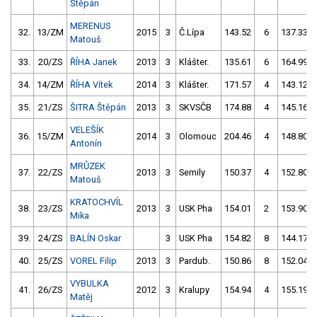
Štěpán
MERENUS
32.
13/ZM
2015
3
Č.Lípa
143.52
6
137.33
Matouš
33.
20/ZS
ŘÍHA Janek
2013
3
Klášter.
135.61
6
164.99
34.
14/ZM
ŘÍHA Vítek
2014
3
Klášter.
171.57
4
143.12
35.
21/ZS
ŠITRA Štěpán
2013
3
SKVSČB
174.88
4
145.16
VELEŠÍK
36.
15/ZM
2014
3
Olomouc
204.46
4
148.80
Antonín
MRŮZEK
37.
22/ZS
2013
3
Semily
150.37
4
152.80
Matouš
KRATOCHVÍL
38.
23/ZS
2013
3
USK Pha
154.01
2
153.90
Mika
39.
24/ZS
BALÍN Oskar
3
USK Pha
154.82
8
144.17
40.
25/ZS
VOREL Filip
2013
3
Pardub.
150.86
8
152.04
VYBULKA
41.
26/ZS
2012
3
Kralupy
154.94
4
155.19
Matěj