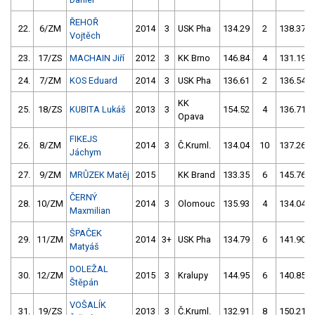
ŘEHOŘ
22.
6/ZM
2014
3
USK Pha
134.29
2
138.37
Vojtěch
23.
17/ZS
MACHAIN Jiří
2012
3
KK Brno
146.84
4
131.19
24.
7/ZM
KOS Eduard
2014
3
USK Pha
136.61
2
136.54
KK
25.
18/ZS
KUBITA Lukáš
2013
3
154.52
4
136.71
Opava
FIKEJS
26.
8/ZM
2014
3
Č.Kruml.
134.04
10
137.26
Jáchym
27.
9/ZM
MRŮZEK Matěj
2015
KK Brand
133.35
6
145.76
ČERNÝ
28.
10/ZM
2014
3
Olomouc
135.93
4
134.04
Maxmilian
ŠPAČEK
29.
11/ZM
2014
3+
USK Pha
134.79
6
141.90
Matyáš
DOLEŽAL
30.
12/ZM
2015
3
Kralupy
144.95
6
140.85
Štěpán
VOŠALÍK
31.
19/ZS
2013
3
Č.Kruml.
132.91
8
150.21