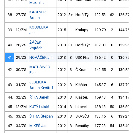
Maxmilian
KASTNER
38.
27/ZS
2012
3+
Horš.Týn
122.53
62
126.27
Adam
KOUDELKA
39.
12/ZM
2015
Kralupy
129.79
2
144.75
Jan
ŽÁČEK
40.
28/ZS
2013
3+
Horš.Týn
137.03
0
129.96
Vojtěch
41.
29/ZS
NOVÁČEK Jiří
2013
3
USK Pha
136.42
0
136.79
MATUŠINEC
42.
30/ZS
2012
3
Č.Kruml.
142.55
2
130.82
Petr
JEDLIČKA
43.
31/ZS
2012
3
Klášter.
145.37
6
137.70
Adam Kryštof
44.
32/ZS
ŘÍHA Janek
2013
3
Klášter.
159.43
4
134.17
45.
13/ZM
KUTÝ Lukáš
2014
3
Litovel
138.13
50
136.80
46.
33/ZS
ŠITRA Štěpán
2013
3
SKVSČB
133.16
6
139.24
47.
34/ZS
MIKEŠ Jan
2012
3
Benátky
177.23
54
135.40