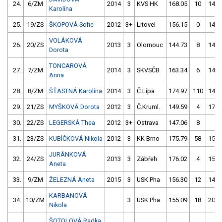
24.
6/ZM
2014
3
KVS HK
168.05
10
143.
Karolína
25.
19/ZS
ŠKOPOVÁ Sofie
2012
3+
Litovel
156.15
0
145.
VOLÁKOVÁ
26.
20/ZS
2013
3
Olomouc
144.73
8
148.
Dorota
TONCAROVÁ
27.
7/ZM
2014
3
SKVSČB
163.34
6
149.
Anna
28.
8/ZM
ŠŤASTNÁ Karolína
2014
3
Č.Lípa
174.97
110
147.
29.
21/ZS
MYŠKOVÁ Dorota
2012
3
Č.Kruml.
149.59
4
172.
30.
22/ZS
LEGERSKÁ Thea
2012
3+
Ostrava
147.06
8
1.
31.
23/ZS
KUBÍČKOVÁ Nikola
2012
3
KK Brno
175.79
58
150.
JURÁNKOVÁ
32.
24/ZS
2013
3
Zábřeh
176.02
4
155.
Aneta
33.
9/ZM
ŽELEZNÁ Aneta
2015
3
USK Pha
156.30
12
144.
KARBANOVÁ
34.
10/ZM
3
USK Pha
155.09
18
204.
Nikola
ŠOTOLOVÁ Radka