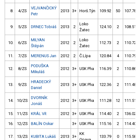
VEJVANČICKÝ
8.
4/ZS
2013
3+
Horš.Týn
109.92
50
107.78
Petr
Loko
9.
5/ZS
DRNEC Tobiáš
2013
2
124.10
2
108.51
Žatec
MILYAN
Loko
10.
6/ZS
2012
2
112.73
2
110.72
Štěpán
Žatec
11.
7/ZS
MERENUS Jan
2012
2
Č.Lípa
120.84
4
110.79
PODUŠKA
12.
8/ZS
2012
3+
USK Pha
116.39
2
110.86
Mikuláš
HRADECKÝ
13.
9/ZS
2013
3+
USK Pha
122.36
2
111.48
Daniel
DVORNÍK
14.
10/ZS
2012
3+
USK Pha
111.28
12
111.51
Jonáš
15.
11/ZS
KRÁL Vít
2012
3+
USK Pha
114.40
2
136.02
16.
12/ZS
BALÍN Oskar
3+
USK Pha
115.16
2
114.40
KK
17.
13/ZS
KUBITA Lukáš
2013
3+
133.79
0
115.58
Opava