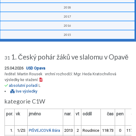
2018
2017
2016
2015
1. Český pohár žáků ve slalomu v Opavě
31
25.04.2026
USD Opava
ředitel: Martin Rousek vrchní rozhodčí: Mgr. Heda Kratochvílová
výsledky ke stažení:
absolutní pořadí
L
live výsledky
kategorie C1W
por.
vk
jméno
nar.
vt
oddíl
čas
pen
ča
1.
1/ZS
PIŠVEJCOVÁ Bára
2013
2
Roudnice
118.73
0
117.7