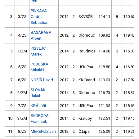
Petr
PINKAVA
3.
3/ZS
Ondřej
2012
2
SKVSČB
114.11
8
110.60
Sebastian
BASARABA
4.
4/ZS
2012
2
Olomouc
109.92
4
119.42
Albert
PIŠVEJC
5.
1/ZM
2014
2
Roudnice
114.08
0
115.03
Marek
PODUŠKA
6.
5/ZS
2012
2
USK Pha
118.80
4
116.83
Mikuláš
7.
6/ZS
NOŽÍŘ David
2012
2
KK Brand
119.03
2
117.82
SLOVÁK
8.
2/ZM
2014
3
Olomouc
126.73
2
118.30
Jakub
9.
7/ZS
KRÁL Vít
2012
2
USK Pha
121.35
2
118.69
SVOBODA
10.
3/ZM
2014
2
Kralupy
132.51
2
119.12
František
11.
8/ZS
MERENUS Jan
2012
2
Č.Lípa
125.09
2
119.25