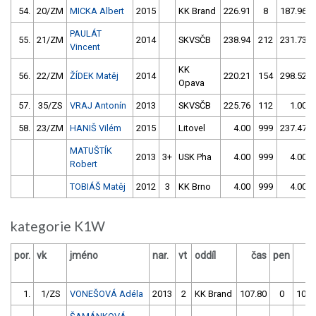
54.
20/ZM
MICKA Albert
2015
KK Brand
226.91
8
187.96
PAULÁT
55.
21/ZM
2014
SKVSČB
238.94
212
231.73
Vincent
KK
56.
22/ZM
ŽÍDEK Matěj
2014
220.21
154
298.52
Opava
57.
35/ZS
VRAJ Antonín
2013
SKVSČB
225.76
112
1.00
58.
23/ZM
HANIŠ Vilém
2015
Litovel
4.00
999
237.47
MATUŠTÍK
2013
3+
USK Pha
4.00
999
4.00
Robert
TOBIÁŠ Matěj
2012
3
KK Brno
4.00
999
4.00
kategorie K1W
por.
vk
jméno
nar.
vt
oddíl
čas
pen
č
1.
1/ZS
VONEŠOVÁ Adéla
2013
2
KK Brand
107.80
0
107.