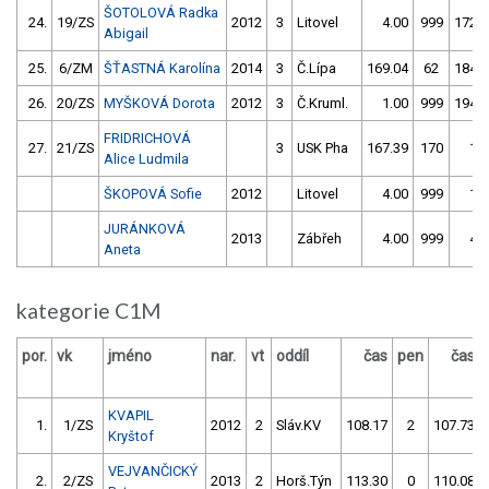
ŠOTOLOVÁ Radka
24.
19/ZS
2012
3
Litovel
4.00
999
172.0
Abigail
25.
6/ZM
ŠŤASTNÁ Karolína
2014
3
Č.Lípa
169.04
62
184.1
26.
20/ZS
MYŠKOVÁ Dorota
2012
3
Č.Kruml.
1.00
999
194.5
FRIDRICHOVÁ
27.
21/ZS
3
USK Pha
167.39
170
1.0
Alice Ludmila
ŠKOPOVÁ Sofie
2012
Litovel
4.00
999
1.0
JURÁNKOVÁ
2013
Zábřeh
4.00
999
4.0
Aneta
kategorie C1M
por.
vk
jméno
nar.
vt
oddíl
čas
pen
čas
KVAPIL
1.
1/ZS
2012
2
Sláv.KV
108.17
2
107.73
Kryštof
VEJVANČICKÝ
2.
2/ZS
2013
2
Horš.Týn
113.30
0
110.08