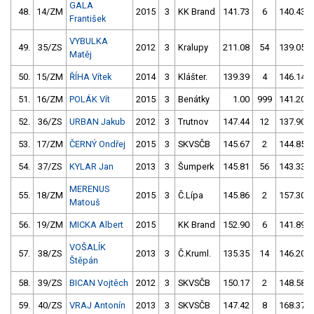
GALA
48.
14/ZM
2015
3
KK Brand
141.73
6
140.43
František
VYBULKA
49.
35/ZS
2012
3
Kralupy
211.08
54
139.05
Matěj
50.
15/ZM
ŘÍHA Vítek
2014
3
Klášter.
139.39
4
146.14
51.
16/ZM
POLÁK Vít
2015
3
Benátky
1.00
999
141.20
52.
36/ZS
URBAN Jakub
2012
3
Trutnov
147.44
12
137.90
53.
17/ZM
ČERNÝ Ondřej
2015
3
SKVSČB
145.67
2
144.85
54.
37/ZS
KYLAR Jan
2013
3
Šumperk
145.81
56
143.33
MERENUS
55.
18/ZM
2015
3
Č.Lípa
145.86
2
157.30
Matouš
56.
19/ZM
MICKA Albert
2015
KK Brand
152.90
6
141.89
VOŠALÍK
57.
38/ZS
2013
3
Č.Kruml.
135.35
14
146.20
Štěpán
58.
39/ZS
BICAN Vojtěch
2012
3
SKVSČB
150.17
2
148.58
59.
40/ZS
VRAJ Antonín
2013
3
SKVSČB
147.42
8
168.37