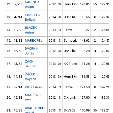
KASTNER
12.
9/ZS
2012
3+
Horš.Týn
123.81
56
122.31
Adam
HRADILEK
13.
4/ZM
2014
3+
USK Pha
116.55
8
122.32
Bořivoj
BLAŽEK
14.
10/ZS
2013
3
Litovel
139.22
2
126.68
Antonín
15.
11/ZS
MAREK Filip
2013
3
Šumperk
143.62
2
124.57
DVORNÍK
16.
12/ZS
2012
3+
USK Pha
138.28
4
122.62
Jonáš
ZACH
17.
13/ZS
2013
3+
KK Brand
131.28
4
122.65
Jeroným
ŽÁČEK
18.
14/ZS
2013
3+
Horš.Týn
131.53
2
127.63
Vojtěch
19.
5/ZM
KUTÝ Lukáš
2014
3
Litovel
124.58
8
142.29
MATUŠINEC
20.
15/ZS
2012
3
Č.Kruml.
127.80
6
132.30
Petr
DRAHOKOUPIL
21.
16/ZS
2013
3
SKVSČB
155.99
56
132.21
Daniel