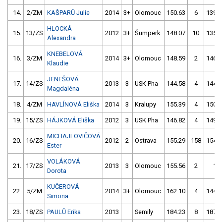
14.
2/ZM
KAŠPARŮ Julie
2014
3+
Olomouc
150.63
6
139.9
HLOCKÁ
15.
13/ZS
2012
3+
Šumperk
148.07
10
135.8
Alexandra
KNEBELOVÁ
16.
3/ZM
2014
3+
Olomouc
148.59
2
146.1
Klaudie
JENEŠOVÁ
17.
14/ZS
2013
3
USK Pha
144.58
4
144.5
Magdaléna
18.
4/ZM
HAVLÍNOVÁ Eliška
2014
3
Kralupy
155.39
4
150.2
19.
15/ZS
HÁJKOVÁ Eliška
2012
3
USK Pha
146.82
4
149.0
MICHAJLOVIČOVÁ
20.
16/ZS
2012
2
Ostrava
155.29
158
154.4
Ester
VOLÁKOVÁ
21.
17/ZS
2013
3
Olomouc
155.56
2
1.0
Dorota
KUČEROVÁ
22.
5/ZM
2014
3+
Olomouc
162.10
4
144.5
Simona
23.
18/ZS
PAULŮ Erika
2013
Semily
184.23
8
187.7