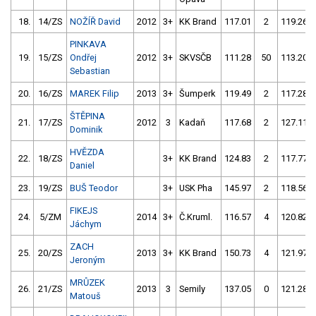
18.
14/ZS
NOŽÍŘ David
2012
3+
KK Brand
117.01
2
119.26
PINKAVA
19.
15/ZS
Ondřej
2012
3+
SKVSČB
111.28
50
113.20
Sebastian
20.
16/ZS
MAREK Filip
2013
3+
Šumperk
119.49
2
117.28
ŠTĚPINA
21.
17/ZS
2012
3
Kadaň
117.68
2
127.11
Dominik
HVĚZDA
22.
18/ZS
3+
KK Brand
124.83
2
117.77
Daniel
23.
19/ZS
BUŠ Teodor
3+
USK Pha
145.97
2
118.56
FIKEJS
24.
5/ZM
2014
3+
Č.Kruml.
116.57
4
120.82
Jáchym
ZACH
25.
20/ZS
2013
3+
KK Brand
150.73
4
121.97
Jeroným
MRŮZEK
26.
21/ZS
2013
3
Semily
137.05
0
121.28
Matouš