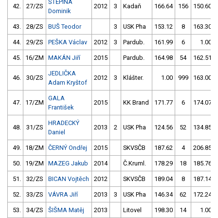
ŠTĚPINA
42.
27/ZS
2012
3
Kadaň
166.64
156
150.60
Dominik
43.
28/ZS
BUŠ Teodor
3
USK Pha
153.12
8
163.30
44.
29/ZS
PEŠKA Václav
2012
3
Pardub.
161.99
6
1.00
45.
16/ZM
MAKÁN Jiří
2015
Pardub.
164.98
54
162.51
JEDLIČKA
46.
30/ZS
2012
3
Klášter.
1.00
999
163.00
Adam Kryštof
GALA
47.
17/ZM
2015
KK Brand
171.77
6
174.07
František
HRADECKÝ
48.
31/ZS
2013
2
USK Pha
124.56
52
134.85
Daniel
49.
18/ZM
ČERNÝ Ondřej
2015
SKVSČB
187.62
4
206.85
50.
19/ZM
MAZEG Jakub
2014
Č.Kruml.
178.29
18
185.76
51.
32/ZS
BICAN Vojtěch
2012
SKVSČB
189.04
8
187.14
52.
33/ZS
VÁVRA Jiří
2013
3
USK Pha
146.34
62
172.24
53.
34/ZS
ŠIŠMA Matěj
2013
Litovel
198.30
14
1.00