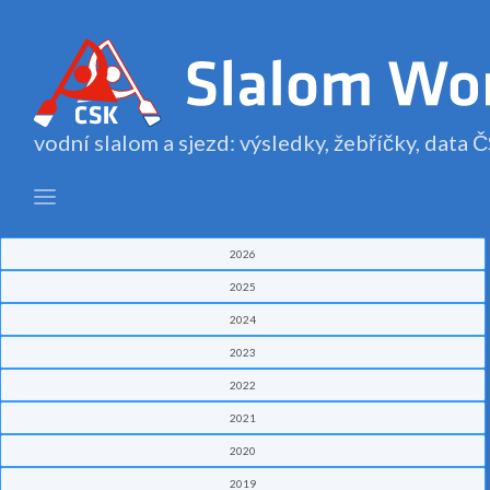
vodní slalom a sjezd: výsledky, žebříčky, data
2026
2025
2024
2023
2022
2021
2020
2019