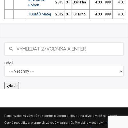
2013
3+
USK Pha
4.00
999
4.00
Robert
TOBIÁŠ Matěj
2012
3+
KK Brno
4.00
999
4.00
31/2026 1. Český pohár žáků ve slalomu v
Opavě
Našli jste chybu ve výsledcích? Popište ji, zkusíme jí napravit.
Popis chyby (max. 255 znaků):
jméno nahlašujícího
Odeslat Hlášení