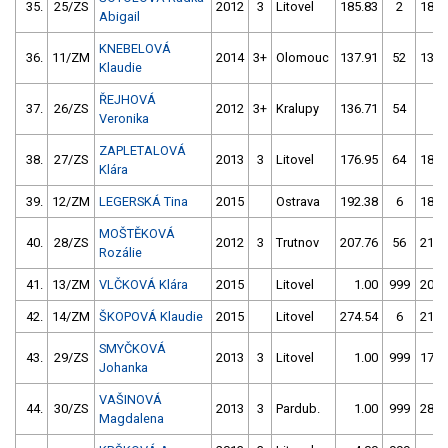
35.
25/ZS
2012
3
Litovel
185.83
2
180.
Abigail
KNEBELOVÁ
36.
11/ZM
2014
3+
Olomouc
137.91
52
139.
Klaudie
ŘEJHOVÁ
37.
26/ZS
2012
3+
Kralupy
136.71
54
1.
Veronika
ZAPLETALOVÁ
38.
27/ZS
2013
3
Litovel
176.95
64
180.
Klára
39.
12/ZM
LEGERSKÁ Tina
2015
Ostrava
192.38
6
188.
MOŠTĚKOVÁ
40.
28/ZS
2012
3
Trutnov
207.76
56
218.
Rozálie
41.
13/ZM
VLČKOVÁ Klára
2015
Litovel
1.00
999
208.
42.
14/ZM
ŠKOPOVÁ Klaudie
2015
Litovel
274.54
6
211.
SMYČKOVÁ
43.
29/ZS
2013
3
Litovel
1.00
999
178.
Johanka
VAŠINOVÁ
44.
30/ZS
2013
3
Pardub.
1.00
999
282.
Magdalena