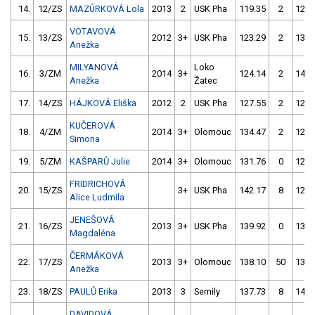
14.
12/ZS
MAZÚRKOVÁ Lola
2013
2
USK Pha
119.35
2
126.
VOTAVOVÁ
15.
13/ZS
2012
3+
USK Pha
123.29
2
136.
Anežka
MILYANOVÁ
Loko
16.
3/ZM
2014
3+
124.14
2
148.
Anežka
Žatec
17.
14/ZS
HÁJKOVÁ Eliška
2012
2
USK Pha
127.55
2
125.
KUČEROVÁ
18.
4/ZM
2014
3+
Olomouc
134.47
2
128.
Simona
19.
5/ZM
KAŠPARŮ Julie
2014
3+
Olomouc
131.76
0
127.
FRIDRICHOVÁ
20.
15/ZS
3+
USK Pha
142.17
8
124.
Alice Ludmila
JENEŠOVÁ
21.
16/ZS
2013
3+
USK Pha
139.92
0
132.
Magdaléna
ČERMÁKOVÁ
22.
17/ZS
2013
3+
Olomouc
138.10
50
133.
Anežka
23.
18/ZS
PAULŮ Erika
2013
3
Semily
137.73
8
146.
DAVIDOVÁ