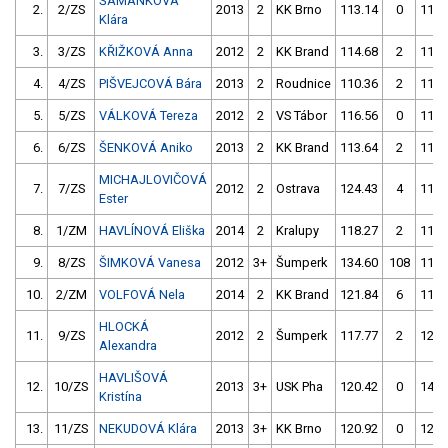
ŠAMÁNKOVÁ
2.
2/ZS
2013
2
KK Brno
113.14
0
111.
Klára
3.
3/ZS
KŘIŽKOVÁ Anna
2012
2
KK Brand
114.68
2
112.
4.
4/ZS
PIŠVEJCOVÁ Bára
2013
2
Roudnice
110.36
2
110.
5.
5/ZS
VÁLKOVÁ Tereza
2012
2
VS Tábor
116.56
0
115.
6.
6/ZS
ŠENKOVÁ Aniko
2013
2
KK Brand
113.64
2
114.
MICHAJLOVIČOVÁ
7.
7/ZS
2012
2
Ostrava
124.43
4
116.
Ester
8.
1/ZM
HAVLÍNOVÁ Eliška
2014
2
Kralupy
118.27
2
114.
9.
8/ZS
ŠIMKOVÁ Vanesa
2012
3+
Šumperk
134.60
108
117.
10.
2/ZM
VOLFOVÁ Nela
2014
2
KK Brand
121.84
6
115.
HLOCKÁ
11.
9/ZS
2012
2
Šumperk
117.77
2
120.
Alexandra
HAVLIŠOVÁ
12.
10/ZS
2013
3+
USK Pha
120.42
0
146.
Kristína
13.
11/ZS
NEKUDOVÁ Klára
2013
3+
KK Brno
120.92
0
126.