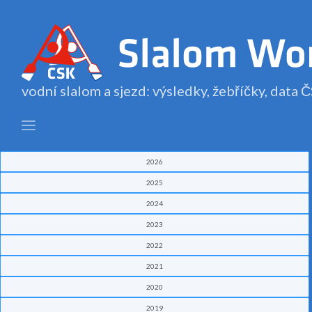
vodní slalom a sjezd: výsledky, žebříčky, data
2026
2025
2024
2023
2022
2021
2020
2019