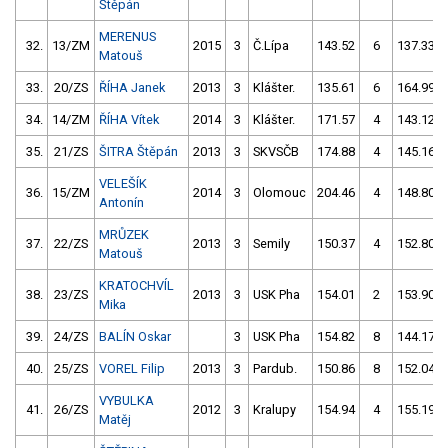
Štěpán
MERENUS
32.
13/ZM
2015
3
Č.Lípa
143.52
6
137.33
Matouš
33.
20/ZS
ŘÍHA Janek
2013
3
Klášter.
135.61
6
164.99
34.
14/ZM
ŘÍHA Vítek
2014
3
Klášter.
171.57
4
143.12
35.
21/ZS
ŠITRA Štěpán
2013
3
SKVSČB
174.88
4
145.16
VELEŠÍK
36.
15/ZM
2014
3
Olomouc
204.46
4
148.80
Antonín
MRŮZEK
37.
22/ZS
2013
3
Semily
150.37
4
152.80
Matouš
KRATOCHVÍL
38.
23/ZS
2013
3
USK Pha
154.01
2
153.90
Mika
39.
24/ZS
BALÍN Oskar
3
USK Pha
154.82
8
144.17
40.
25/ZS
VOREL Filip
2013
3
Pardub.
150.86
8
152.04
VYBULKA
41.
26/ZS
2012
3
Kralupy
154.94
4
155.19
Matěj