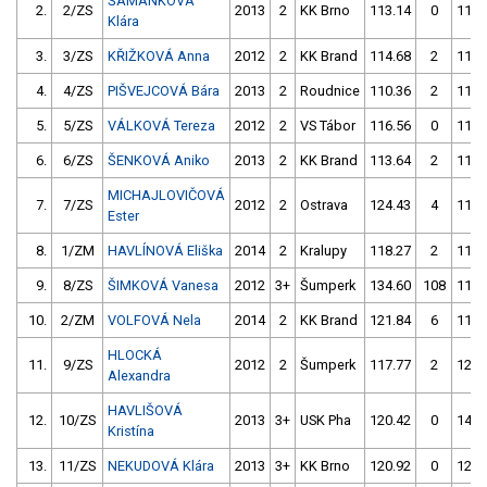
ŠAMÁNKOVÁ
2.
2/ZS
2013
2
KK Brno
113.14
0
111.
Klára
3.
3/ZS
KŘIŽKOVÁ Anna
2012
2
KK Brand
114.68
2
112.
4.
4/ZS
PIŠVEJCOVÁ Bára
2013
2
Roudnice
110.36
2
110.
5.
5/ZS
VÁLKOVÁ Tereza
2012
2
VS Tábor
116.56
0
115.
6.
6/ZS
ŠENKOVÁ Aniko
2013
2
KK Brand
113.64
2
114.
MICHAJLOVIČOVÁ
7.
7/ZS
2012
2
Ostrava
124.43
4
116.
Ester
8.
1/ZM
HAVLÍNOVÁ Eliška
2014
2
Kralupy
118.27
2
114.
9.
8/ZS
ŠIMKOVÁ Vanesa
2012
3+
Šumperk
134.60
108
117.
10.
2/ZM
VOLFOVÁ Nela
2014
2
KK Brand
121.84
6
115.
HLOCKÁ
11.
9/ZS
2012
2
Šumperk
117.77
2
120.
Alexandra
HAVLIŠOVÁ
12.
10/ZS
2013
3+
USK Pha
120.42
0
146.
Kristína
13.
11/ZS
NEKUDOVÁ Klára
2013
3+
KK Brno
120.92
0
126.