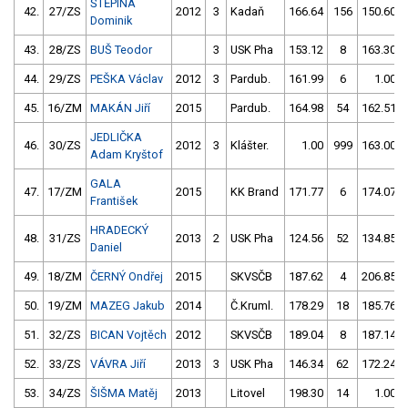
ŠTĚPINA
42.
27/ZS
2012
3
Kadaň
166.64
156
150.60
Dominik
43.
28/ZS
BUŠ Teodor
3
USK Pha
153.12
8
163.30
44.
29/ZS
PEŠKA Václav
2012
3
Pardub.
161.99
6
1.00
45.
16/ZM
MAKÁN Jiří
2015
Pardub.
164.98
54
162.51
JEDLIČKA
46.
30/ZS
2012
3
Klášter.
1.00
999
163.00
Adam Kryštof
GALA
47.
17/ZM
2015
KK Brand
171.77
6
174.07
František
HRADECKÝ
48.
31/ZS
2013
2
USK Pha
124.56
52
134.85
Daniel
49.
18/ZM
ČERNÝ Ondřej
2015
SKVSČB
187.62
4
206.85
50.
19/ZM
MAZEG Jakub
2014
Č.Kruml.
178.29
18
185.76
51.
32/ZS
BICAN Vojtěch
2012
SKVSČB
189.04
8
187.14
52.
33/ZS
VÁVRA Jiří
2013
3
USK Pha
146.34
62
172.24
53.
34/ZS
ŠIŠMA Matěj
2013
Litovel
198.30
14
1.00