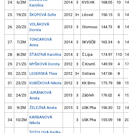
24.
6/ZM
2014
3
KVS HK
168.05
10
143.
Karolína
25.
19/ZS
ŠKOPOVÁ Sofie
2012
3+
Litovel
156.15
0
145.
VOLÁKOVÁ
26.
20/ZS
2013
3
Olomouc
144.73
8
148.
Dorota
TONCAROVÁ
27.
7/ZM
2014
3
SKVSČB
163.34
6
149.
Anna
28.
8/ZM
ŠŤASTNÁ Karolína
2014
3
Č.Lípa
174.97
110
147.
29.
21/ZS
MYŠKOVÁ Dorota
2012
3
Č.Kruml.
149.59
4
172.
30.
22/ZS
LEGERSKÁ Thea
2012
3+
Ostrava
147.06
8
1.
31.
23/ZS
KUBÍČKOVÁ Nikola
2012
3
KK Brno
175.79
58
150.
JURÁNKOVÁ
32.
24/ZS
2013
3
Zábřeh
176.02
4
155.
Aneta
33.
9/ZM
ŽELEZNÁ Aneta
2015
3
USK Pha
156.30
12
144.
KARBANOVÁ
34.
10/ZM
3
USK Pha
155.09
18
204.
Nikola
ŠOTOLOVÁ Radka