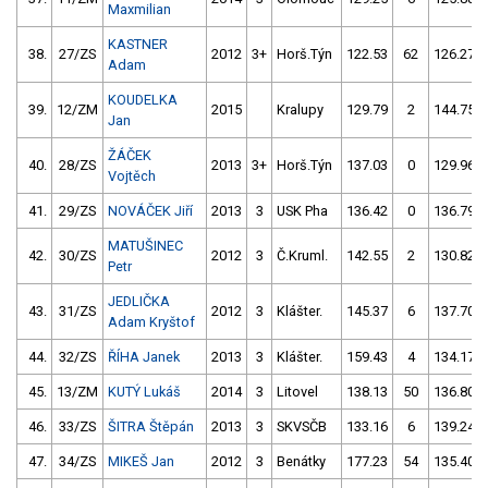
Maxmilian
KASTNER
38.
27/ZS
2012
3+
Horš.Týn
122.53
62
126.27
Adam
KOUDELKA
39.
12/ZM
2015
Kralupy
129.79
2
144.75
Jan
ŽÁČEK
40.
28/ZS
2013
3+
Horš.Týn
137.03
0
129.96
Vojtěch
41.
29/ZS
NOVÁČEK Jiří
2013
3
USK Pha
136.42
0
136.79
MATUŠINEC
42.
30/ZS
2012
3
Č.Kruml.
142.55
2
130.82
Petr
JEDLIČKA
43.
31/ZS
2012
3
Klášter.
145.37
6
137.70
Adam Kryštof
44.
32/ZS
ŘÍHA Janek
2013
3
Klášter.
159.43
4
134.17
45.
13/ZM
KUTÝ Lukáš
2014
3
Litovel
138.13
50
136.80
46.
33/ZS
ŠITRA Štěpán
2013
3
SKVSČB
133.16
6
139.24
47.
34/ZS
MIKEŠ Jan
2012
3
Benátky
177.23
54
135.40