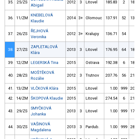
35.
25/ZS
2012
3
Litovel
185.83
2
180.
Abigail
KNEBELOVÁ
36.
11/ZM
2014
3+
Olomouc
137.91
52
139.
Klaudie
ŘEJHOVÁ
37.
26/ZS
2012
3+
Kralupy
136.71
54
1.
Veronika
ZAPLETALOVÁ
38.
27/ZS
2013
3
Litovel
176.95
64
180.
Klára
39.
12/ZM
LEGERSKÁ Tina
2015
Ostrava
192.38
6
188.
MOŠTĚKOVÁ
40.
28/ZS
2012
3
Trutnov
207.76
56
218.
Rozálie
41.
13/ZM
VLČKOVÁ Klára
2015
Litovel
1.00
999
208.
42.
14/ZM
ŠKOPOVÁ Klaudie
2015
Litovel
274.54
6
211.
SMYČKOVÁ
43.
29/ZS
2013
3
Litovel
1.00
999
178.
Johanka
VAŠINOVÁ
44.
30/ZS
2013
3
Pardub.
1.00
999
282.
Magdalena