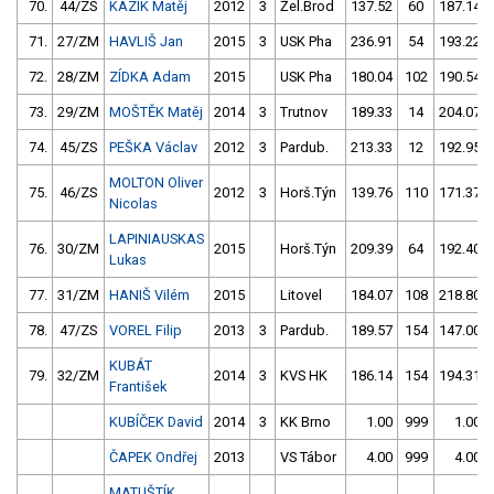
70.
44/ZS
KAZÍK Matěj
2012
3
Žel.Brod
137.52
60
187.14
71.
27/ZM
HAVLIŠ Jan
2015
3
USK Pha
236.91
54
193.22
72.
28/ZM
ZÍDKA Adam
2015
USK Pha
180.04
102
190.54
73.
29/ZM
MOŠTĚK Matěj
2014
3
Trutnov
189.33
14
204.07
74.
45/ZS
PEŠKA Václav
2012
3
Pardub.
213.33
12
192.95
MOLTON Oliver
75.
46/ZS
2012
3
Horš.Týn
139.76
110
171.37
Nicolas
LAPINIAUSKAS
76.
30/ZM
2015
Horš.Týn
209.39
64
192.40
Lukas
77.
31/ZM
HANIŠ Vilém
2015
Litovel
184.07
108
218.80
78.
47/ZS
VOREL Filip
2013
3
Pardub.
189.57
154
147.00
KUBÁT
79.
32/ZM
2014
3
KVS HK
186.14
154
194.31
František
KUBÍČEK David
2014
3
KK Brno
1.00
999
1.00
ČAPEK Ondřej
2013
VS Tábor
4.00
999
4.00
MATUŠTÍK