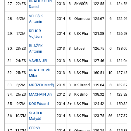
DRAHOKOUPIL
27.
22/ZS
2013
3
SKVSČB
122.55
4
124.56
Daniel
VELEŠÍK
28.
6/ZM
2014
3
Olomouc
125.67
6
122.96
Antonín
ŘEHOŘ
29.
7/ZM
2014
3
USK Pha
121.38
4
126.93
Vojtěch
BLAŽEK
30.
23/ZS
2013
3
Litovel
126.75
0
138.05
Antonín
31.
24/ZS
VÁVRA Jiří
2013
3
USK Pha
127.46
4
121.04
KRATOCHVÍL
32.
25/ZS
2013
3
USK Pha
160.51
10
127.45
Mika
33.
8/ZM
MRŮZEK Matěj
2015
3
KK Brand
119.64
8
132.37
34.
26/ZS
MACHAIN Jiří
2012
3
KK Brno
138.32
4
123.82
35.
9/ZM
KOS Eduard
2014
3+
USK Pha
124.42
4
150.32
ŠPAČEK
36.
10/ZM
2014
3
USK Pha
123.75
56
127.37
Matyáš
ČERNÝ
37.
11/ZM
2014
3
Olomouc
129.25
6
125.88