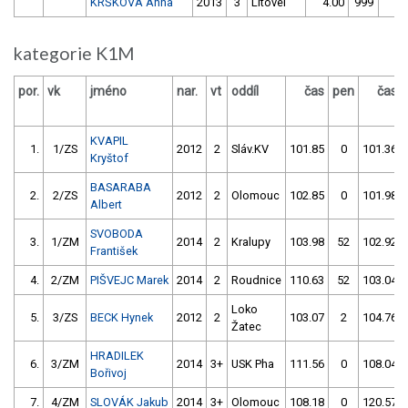
KRŠKOVÁ Anna
2013
3
Litovel
4.00
999
4.
kategorie K1M
por.
vk
jméno
nar.
vt
oddíl
čas
pen
čas
KVAPIL
1.
1/ZS
2012
2
Sláv.KV
101.85
0
101.36
Kryštof
BASARABA
2.
2/ZS
2012
2
Olomouc
102.85
0
101.98
Albert
SVOBODA
3.
1/ZM
2014
2
Kralupy
103.98
52
102.92
František
4.
2/ZM
PIŠVEJC Marek
2014
2
Roudnice
110.63
52
103.04
Loko
5.
3/ZS
BECK Hynek
2012
2
103.07
2
104.76
Žatec
HRADILEK
6.
3/ZM
2014
3+
USK Pha
111.56
0
108.04
Bořivoj
7.
4/ZM
SLOVÁK Jakub
2014
3+
Olomouc
108.18
0
120.57