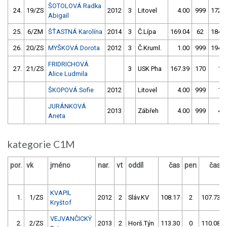
ŠOTOLOVÁ Radka
24.
19/ZS
2012
3
Litovel
4.00
999
172.0
Abigail
25.
6/ZM
ŠŤASTNÁ Karolína
2014
3
Č.Lípa
169.04
62
184.1
26.
20/ZS
MYŠKOVÁ Dorota
2012
3
Č.Kruml.
1.00
999
194.5
FRIDRICHOVÁ
27.
21/ZS
3
USK Pha
167.39
170
1.0
Alice Ludmila
ŠKOPOVÁ Sofie
2012
Litovel
4.00
999
1.0
JURÁNKOVÁ
2013
Zábřeh
4.00
999
4.0
Aneta
kategorie C1M
por.
vk
jméno
nar.
vt
oddíl
čas
pen
čas
KVAPIL
1.
1/ZS
2012
2
Sláv.KV
108.17
2
107.73
Kryštof
VEJVANČICKÝ
2.
2/ZS
2013
2
Horš.Týn
113.30
0
110.08