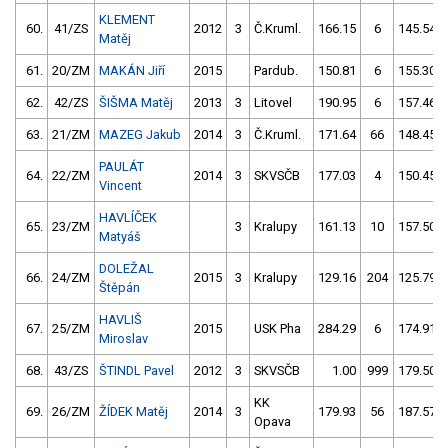
KLEMENT
60.
41/ZS
2012
3
Č.Kruml.
166.15
6
145.54
Matěj
61.
20/ZM
MAKÁN Jiří
2015
Pardub.
150.81
6
155.30
62.
42/ZS
ŠIŠMA Matěj
2013
3
Litovel
190.95
6
157.46
63.
21/ZM
MAZEG Jakub
2014
3
Č.Kruml.
171.64
66
148.45
PAULÁT
64.
22/ZM
2014
3
SKVSČB
177.03
4
150.45
Vincent
HAVLÍČEK
65.
23/ZM
3
Kralupy
161.13
10
157.50
Matyáš
DOLEŽAL
66.
24/ZM
2015
3
Kralupy
129.16
204
125.79
Štěpán
HAVLIŠ
67.
25/ZM
2015
USK Pha
284.29
6
174.91
Miroslav
68.
43/ZS
ŠTINDL Pavel
2012
3
SKVSČB
1.00
999
179.50
KK
69.
26/ZM
ŽÍDEK Matěj
2014
3
179.93
56
187.57
Opava