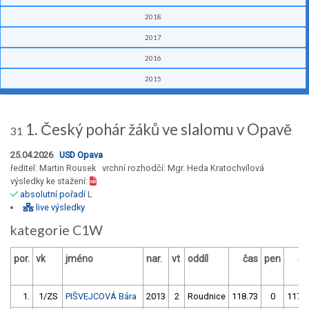
2018
2017
2016
2015
1. Český pohár žáků ve slalomu v Opavě
31
25.04.2026
USD Opava
ředitel: Martin Rousek vrchní rozhodčí: Mgr. Heda Kratochvílová
výsledky ke stažení:
absolutní pořadí
L
live výsledky
kategorie C1W
por.
vk
jméno
nar.
vt
oddíl
čas
pen
ča
1.
1/ZS
PIŠVEJCOVÁ Bára
2013
2
Roudnice
118.73
0
117.7