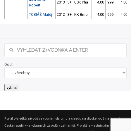
2013
3+
USK Pha
4.00
999
4.00
Robert
TOBIÁŠ Matěj
2012
3+
KK Brno
4.00
999
4.00
31/2026 1. Český pohár žáků ve slalomu v
Opavě
Našli jste chybu ve výsledcích? Popište ji, zkusíme jí napravit.
Popis chyby (max. 255 znaků):
jméno nahlašujícího
Odeslat Hlášení