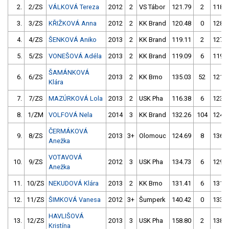
2.
2/ZS
VÁLKOVÁ Tereza
2012
2
VS Tábor
121.79
2
118.8
3.
3/ZS
KŘIŽKOVÁ Anna
2012
2
KK Brand
120.48
0
128.8
4.
4/ZS
ŠENKOVÁ Aniko
2013
2
KK Brand
119.11
2
127.9
5.
5/ZS
VONEŠOVÁ Adéla
2013
2
KK Brand
119.09
6
119.2
ŠAMÁNKOVÁ
6.
6/ZS
2013
2
KK Brno
135.03
52
121.7
Klára
7.
7/ZS
MAZÚRKOVÁ Lola
2013
2
USK Pha
116.38
6
123.2
8.
1/ZM
VOLFOVÁ Nela
2014
3
KK Brand
132.26
104
124.3
ČERMÁKOVÁ
9.
8/ZS
2013
3+
Olomouc
124.69
8
136.3
Anežka
VOTAVOVÁ
10.
9/ZS
2012
3
USK Pha
134.73
6
129.1
Anežka
11.
10/ZS
NEKUDOVÁ Klára
2013
2
KK Brno
131.41
6
131.2
12.
11/ZS
ŠIMKOVÁ Vanesa
2012
3+
Šumperk
140.42
0
133.0
HAVLIŠOVÁ
13.
12/ZS
2013
3
USK Pha
158.80
2
138.1
Kristína