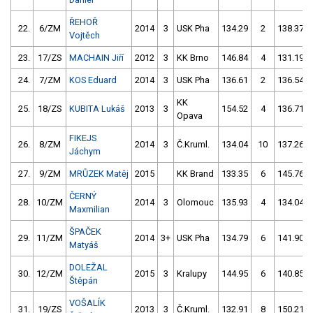
ŘEHOŘ
22.
6/ZM
2014
3
USK Pha
134.29
2
138.37
Vojtěch
23.
17/ZS
MACHAIN Jiří
2012
3
KK Brno
146.84
4
131.19
24.
7/ZM
KOS Eduard
2014
3
USK Pha
136.61
2
136.54
KK
25.
18/ZS
KUBITA Lukáš
2013
3
154.52
4
136.71
Opava
FIKEJS
26.
8/ZM
2014
3
Č.Kruml.
134.04
10
137.26
Jáchym
27.
9/ZM
MRŮZEK Matěj
2015
KK Brand
133.35
6
145.76
ČERNÝ
28.
10/ZM
2014
3
Olomouc
135.93
4
134.04
Maxmilian
ŠPAČEK
29.
11/ZM
2014
3+
USK Pha
134.79
6
141.90
Matyáš
DOLEŽAL
30.
12/ZM
2015
3
Kralupy
144.95
6
140.85
Štěpán
VOŠALÍK
31.
19/ZS
2013
3
Č.Kruml.
132.91
8
150.21