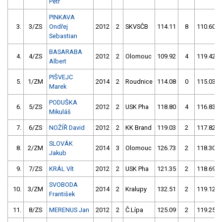
Petr
PINKAVA
3.
3/ZS
Ondřej
2012
2
SKVSČB
114.11
8
110.60
Sebastian
BASARABA
4.
4/ZS
2012
2
Olomouc
109.92
4
119.42
Albert
PIŠVEJC
5.
1/ZM
2014
2
Roudnice
114.08
0
115.03
Marek
PODUŠKA
6.
5/ZS
2012
2
USK Pha
118.80
4
116.83
Mikuláš
7.
6/ZS
NOŽÍŘ David
2012
2
KK Brand
119.03
2
117.82
SLOVÁK
8.
2/ZM
2014
3
Olomouc
126.73
2
118.30
Jakub
9.
7/ZS
KRÁL Vít
2012
2
USK Pha
121.35
2
118.69
SVOBODA
10.
3/ZM
2014
2
Kralupy
132.51
2
119.12
František
11.
8/ZS
MERENUS Jan
2012
2
Č.Lípa
125.09
2
119.25