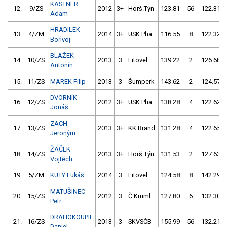
KASTNER
12.
9/ZS
2012
3+
Horš.Týn
123.81
56
122.31
Adam
HRADILEK
13.
4/ZM
2014
3+
USK Pha
116.55
8
122.32
Bořivoj
BLAŽEK
14.
10/ZS
2013
3
Litovel
139.22
2
126.68
Antonín
15.
11/ZS
MAREK Filip
2013
3
Šumperk
143.62
2
124.57
DVORNÍK
16.
12/ZS
2012
3+
USK Pha
138.28
4
122.62
Jonáš
ZACH
17.
13/ZS
2013
3+
KK Brand
131.28
4
122.65
Jeroným
ŽÁČEK
18.
14/ZS
2013
3+
Horš.Týn
131.53
2
127.63
Vojtěch
19.
5/ZM
KUTÝ Lukáš
2014
3
Litovel
124.58
8
142.29
MATUŠINEC
20.
15/ZS
2012
3
Č.Kruml.
127.80
6
132.30
Petr
DRAHOKOUPIL
21.
16/ZS
2013
3
SKVSČB
155.99
56
132.21
Daniel