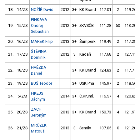
18.
14/ZS
NOŽÍŘ David
2012
3+
KK Brand
117.01
2
119.26
PINKAVA
19.
15/ZS
Ondřej
2012
3+
SKVSČB
111.28
50
113.20
Sebastian
20.
16/ZS
MAREK Filip
2013
3+
Šumperk
119.49
2
117.28
ŠTĚPINA
21.
17/ZS
2012
3
Kadaň
117.68
2
127.11
Dominik
HVĚZDA
22.
18/ZS
3+
KK Brand
124.83
2
117.77
Daniel
23.
19/ZS
BUŠ Teodor
3+
USK Pha
145.97
2
118.56
FIKEJS
24.
5/ZM
2014
3+
Č.Kruml.
116.57
4
120.82
Jáchym
ZACH
25.
20/ZS
2013
3+
KK Brand
150.73
4
121.97
Jeroným
MRŮZEK
26.
21/ZS
2013
3
Semily
137.05
0
121.28
Matouš