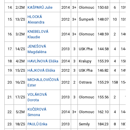
14.
2/ZM
KAŠPARŮ Julie
2014
3+
Olomouc
150.63
6
139.9
HLOCKÁ
15.
13/ZS
2012
3+
Šumperk
148.07
10
135.8
Alexandra
KNEBELOVÁ
16.
3/ZM
2014
3+
Olomouc
148.59
2
146.1
Klaudie
JENEŠOVÁ
17.
14/ZS
2013
3
USK Pha
144.58
4
144.5
Magdaléna
18.
4/ZM
HAVLÍNOVÁ Eliška
2014
3
Kralupy
155.39
4
150.2
19.
15/ZS
HÁJKOVÁ Eliška
2012
3
USK Pha
146.82
4
149.0
MICHAJLOVIČOVÁ
20.
16/ZS
2012
2
Ostrava
155.29
158
154.4
Ester
VOLÁKOVÁ
21.
17/ZS
2013
3
Olomouc
155.56
2
1.0
Dorota
KUČEROVÁ
22.
5/ZM
2014
3+
Olomouc
162.10
4
144.5
Simona
23.
18/ZS
PAULŮ Erika
2013
Semily
184.23
8
187.7