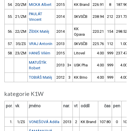
54.
20/ZM
MICKA Albert
2015
KK Brand
226.91
8
187.96
PAULÁT
55.
21/ZM
2014
SKVSČB
238.94
212
231.73
Vincent
KK
56.
22/ZM
ŽÍDEK Matěj
2014
220.21
154
298.52
Opava
57.
35/ZS
VRAJ Antonín
2013
SKVSČB
225.76
112
1.00
58.
23/ZM
HANIŠ Vilém
2015
Litovel
4.00
999
237.47
MATUŠTÍK
2013
3+
USK Pha
4.00
999
4.00
Robert
TOBIÁŠ Matěj
2012
3
KK Brno
4.00
999
4.00
kategorie K1W
por.
vk
jméno
nar.
vt
oddíl
čas
pen
č
1.
1/ZS
VONEŠOVÁ Adéla
2013
2
KK Brand
107.80
0
107.