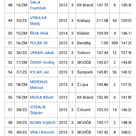
GALA
48.
14/ZM
2015
3
KK Brand
141.73
6
140.43
František
VYBULKA
49.
35/ZS
2012
3
Kralupy
211.08
54
139.05
Matěj
50.
15/ZM
ŘÍHA Vítek
2014
3
Klášter.
139.39
4
146.14
51.
16/ZM
POLÁK Vít
2015
3
Benátky
1.00
999
141.20
52.
36/ZS
URBAN Jakub
2012
3
Trutnov
147.44
12
137.90
53.
17/ZM
ČERNÝ Ondřej
2015
3
SKVSČB
145.67
2
144.85
54.
37/ZS
KYLAR Jan
2013
3
Šumperk
145.81
56
143.33
MERENUS
55.
18/ZM
2015
3
Č.Lípa
145.86
2
157.30
Matouš
56.
19/ZM
MICKA Albert
2015
KK Brand
152.90
6
141.89
VOŠALÍK
57.
38/ZS
2013
3
Č.Kruml.
135.35
14
146.20
Štěpán
58.
39/ZS
BICAN Vojtěch
2012
3
SKVSČB
150.17
2
148.58
59.
40/ZS
VRAJ Antonín
2013
3
SKVSČB
147.42
8
168.37