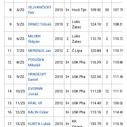
VEJVANČICKÝ
8.
4/ZS
2013
3+
Horš.Týn
109.92
50
107.78
Petr
Loko
9.
5/ZS
DRNEC Tobiáš
2013
2
124.10
2
108.51
Žatec
MILYAN
Loko
10.
6/ZS
2012
2
112.73
2
110.72
Štěpán
Žatec
11.
7/ZS
MERENUS Jan
2012
2
Č.Lípa
120.84
4
110.79
PODUŠKA
12.
8/ZS
2012
3+
USK Pha
116.39
2
110.86
Mikuláš
HRADECKÝ
13.
9/ZS
2013
3+
USK Pha
122.36
2
111.48
Daniel
DVORNÍK
14.
10/ZS
2012
3+
USK Pha
111.28
12
111.51
Jonáš
15.
11/ZS
KRÁL Vít
2012
3+
USK Pha
114.40
2
136.02
16.
12/ZS
BALÍN Oskar
3+
USK Pha
115.16
2
114.40
KK
17.
13/ZS
KUBITA Lukáš
2013
3+
133.79
0
115.58
Opava