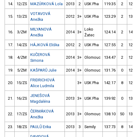
14.
12/ZS
MAZÚRKOVÁ Lola
2013
2
USK Pha
119.35
2
126.
VOTAVOVÁ
15.
13/ZS
2012
3+
USK Pha
123.29
2
136.
Anežka
MILYANOVÁ
Loko
16.
3/ZM
2014
3+
124.14
2
148.
Anežka
Žatec
17.
14/ZS
HÁJKOVÁ Eliška
2012
2
USK Pha
127.55
2
125.
KUČEROVÁ
18.
4/ZM
2014
3+
Olomouc
134.47
2
128.
Simona
19.
5/ZM
KAŠPARŮ Julie
2014
3+
Olomouc
131.76
0
127.
FRIDRICHOVÁ
20.
15/ZS
3+
USK Pha
142.17
8
124.
Alice Ludmila
JENEŠOVÁ
21.
16/ZS
2013
3+
USK Pha
139.92
0
132.
Magdaléna
ČERMÁKOVÁ
22.
17/ZS
2013
3+
Olomouc
138.10
50
133.
Anežka
23.
18/ZS
PAULŮ Erika
2013
3
Semily
137.73
8
146.
DAVIDOVÁ