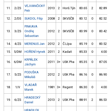
VEJVANČICKÝ
11.
2/ZS
2013
2
Horš.Týn
83.65
2
82.89
Petr
12.
2/DS
SUKDOL Filip
2008
2
SKVSČB
83.12
0
82.52
PINKAVA
13.
3/ZS
Ondřej
2012
2
SKVSČB
83.99
0
83.42
Sebastian
14.
4/ZS
MERENUS Jan
2012
2
Č.Lípa
85.19
0
83.52
15.
5/DM
HOŘENÍ Hynek
2011
2
Kadaň
85.33
0
4.00
KRPÁLEK
16.
6/DM
2011
3+
USK Pha
85.35
0
87.05
Jáchym
PODUŠKA
17.
5/ZS
2012
2
USK Pha
86.16
0
86.90
Mikuláš
VLADAŘ
18.
1/V
1981
3+
Regent
86.30
0
4.00
Marek
HRADECKÝ
19.
6/ZS
2013
2
USK Pha
88.91
2
86.53
Daniel
HRADILEK