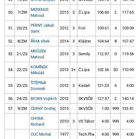
MERENUS
50.
7/ZM
2015
3
Č.Lípa
106.60
2
117.65
Matouš
PERNÝ Jakub
51.
20/ZS
2012
3
Frol
109.61
4
109.09
Sami
52.
8/ZM
ŘÍHA Vítek
2014
3
Klášter.
104.64
8
107.47
MRŮZEK
53.
21/ZS
2013
3
Semily
112.97
0
119.56
Matouš
KOMÍNEK
54.
22/ZS
2013
3+
Č.Lípa
102.56
50
110.99
Mikuláš
ŠTĚPINA
55.
23/ZS
2012
3
Kadaň
121.23
6
4.00
Dominik
56.
24/ZS
BICAN Vojtěch
2012
SKVSČB
127.57
2
140.14
57.
9/ZM
ČERNÝ Ondřej
2015
SKVSČB
1.00
999
133.41
CHYBA
2010
3
VS Tábor
4.00
999
4.00
Richard
CUC Michal
1977
Tech.Pha
4.00
999
4.00