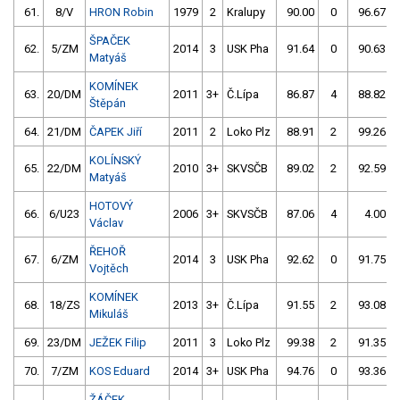
61.
8/V
HRON Robin
1979
2
Kralupy
90.00
0
96.67
ŠPAČEK
62.
5/ZM
2014
3
USK Pha
91.64
0
90.63
Matyáš
KOMÍNEK
63.
20/DM
2011
3+
Č.Lípa
86.87
4
88.82
Štěpán
64.
21/DM
ČAPEK Jiří
2011
2
Loko Plz
88.91
2
99.26
KOLÍNSKÝ
65.
22/DM
2010
3+
SKVSČB
89.02
2
92.59
Matyáš
HOTOVÝ
66.
6/U23
2006
3+
SKVSČB
87.06
4
4.00
Václav
ŘEHOŘ
67.
6/ZM
2014
3
USK Pha
92.62
0
91.75
Vojtěch
KOMÍNEK
68.
18/ZS
2013
3+
Č.Lípa
91.55
2
93.08
Mikuláš
69.
23/DM
JEŽEK Filip
2011
3
Loko Plz
99.38
2
91.35
70.
7/ZM
KOS Eduard
2014
3+
USK Pha
94.76
0
93.36
ŽÁČEK