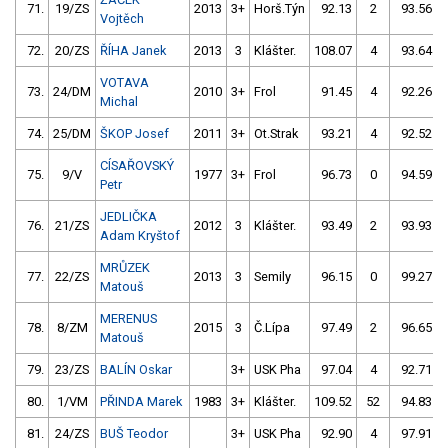
71.
19/ZS
2013
3+
Horš.Týn
92.13
2
93.56
Vojtěch
72.
20/ZS
ŘÍHA Janek
2013
3
Klášter.
108.07
4
93.64
VOTAVA
73.
24/DM
2010
3+
Frol
91.45
4
92.26
Michal
74.
25/DM
ŠKOP Josef
2011
3+
Ot.Strak
93.21
4
92.52
CÍSAŘOVSKÝ
75.
9/V
1977
3+
Frol
96.73
0
94.59
Petr
JEDLIČKA
76.
21/ZS
2012
3
Klášter.
93.49
2
93.93
Adam Kryštof
MRŮZEK
77.
22/ZS
2013
3
Semily
96.15
0
99.27
Matouš
MERENUS
78.
8/ZM
2015
3
Č.Lípa
97.49
2
96.65
Matouš
79.
23/ZS
BALÍN Oskar
3+
USK Pha
97.04
4
92.71
80.
1/VM
PŘINDA Marek
1983
3+
Klášter.
109.52
52
94.83
81.
24/ZS
BUŠ Teodor
3+
USK Pha
92.90
4
97.91