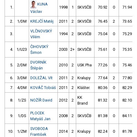
KUNA
1.
1998
1
SKVSČB
70.92
0
71.94
Václav
2.
1/DM
KREJČÍ Matěj
2011
2
SKVSČB
76.45
2
73.65
VLČNOVSKÝ
3.
1994
2
SKVSČB
75.04
0
75.29
Vilém
ČIHOVSKÝ
4.
1/U23
2003
2+
SKVSČB
75.61
0
75.35
Šimon
DVORNÍK
5.
2/DM
2010
2
USK Pha
77.26
0
75.46
Štěpán
6.
3/DM
DOLEŽAL Vít
2011
2
Kralupy
77.64
2
77.80
7.
4/DM
KOVÁČ Tobiáš
2011
2
Klášter.
80.36
0
82.29
KK
8.
1/ZS
NOŽÍŘ David
2012
2
81.32
0
82.10
Brand
PLOCEK
9.
1/DS
2008
2
SKVSČB
81.38
0
84.11
Matyáš Jan
SVOBODA
10.
1/ZM
2014
2
Kralupy
82.24
0
81.78
František