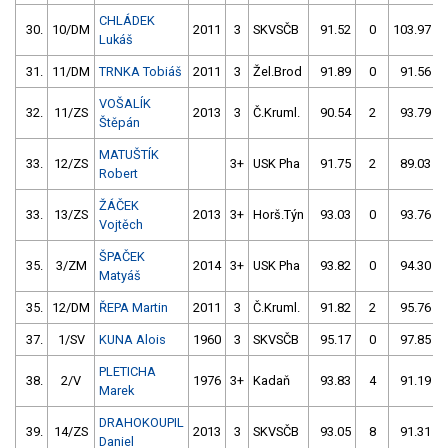
CHLÁDEK
30.
10/DM
2011
3
SKVSČB
91.52
0
103.97
Lukáš
31.
11/DM
TRNKA Tobiáš
2011
3
Žel.Brod
91.89
0
91.56
VOŠALÍK
32.
11/ZS
2013
3
Č.Kruml.
90.54
2
93.79
Štěpán
MATUŠTÍK
33.
12/ZS
3+
USK Pha
91.75
2
89.03
Robert
ŽÁČEK
33.
13/ZS
2013
3+
Horš.Týn
93.03
0
93.76
Vojtěch
ŠPAČEK
35.
3/ZM
2014
3+
USK Pha
93.82
0
94.30
Matyáš
35.
12/DM
ŘEPA Martin
2011
3
Č.Kruml.
91.82
2
95.76
37.
1/SV
KUNA Alois
1960
3
SKVSČB
95.17
0
97.85
PLETICHA
38.
2/V
1976
3+
Kadaň
93.83
4
91.19
Marek
DRAHOKOUPIL
39.
14/ZS
2013
3
SKVSČB
93.05
8
91.31
Daniel