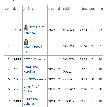
por.
vk
jméno
nar.
vt
oddíl
čas
pen
čas
ŠVEHLOVÁ
1.
1/U23
2005
1
SKVSČB
75.41
0
75.32
Kateřina
2.
1
SKVSČB
76.59
2
75.99
MATULKOVÁ
Jana
3.
1/DM
PETROVÁ Lenka
2
SKVSČB
83.33
0
81.22
PÍŠALOVÁ
KK
4.
1/DS
2009
2
84.10
0
81.46
Karolína
Opava
5.
1/ZS
KŘIŽKOVÁ Anna
2012
2
KK Brand
81.23
50
81.61
VONEŠOVÁ
6.
2/ZS
2013
2
KK Brand
82.63
2
81.74
Adéla
JUMROVÁ
7.
2/DM
2011
2
USK Pha
82.45
0
81.05
Johana