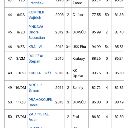
43.
1/VS
1970
3+
85.34
0
96.01
František
Žatec
KOMÍNEK
44.
6/DS
2008
2
Č.Lípa
77.55
50
81.38
Vojtěch
PINKAVA
45.
8/ZS
Ondřej
2012
3+
SKVSČB
85.99
2
83.40
Sebastian
46.
9/ZS
KRÁL Vít
2012
3+
USK Pha
94.99
54
85.53
DOLEŽAL
47.
3/ZM
2015
Kralupy
88.26
0
86.24
Štěpán
KK
48.
10/ZS
KUBITA Lukáš
2013
3+
90.26
0
86.68
Opava
MRŮZEK
49.
16/DM
2011
2
Semily
82.72
4
82.82
Šimon
DRAHOKOUPIL
50.
11/ZS
2013
3
SKVSČB
86.80
0
88.49
Daniel
ZACHYSTAL
50.
17/DM
2
Frol
86.82
4
82.80
Adam