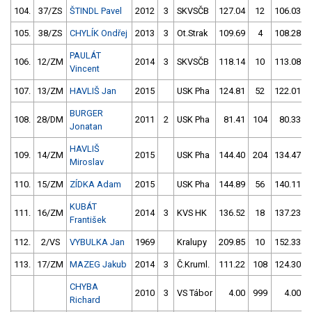
104.
37/ZS
ŠTINDL Pavel
2012
3
SKVSČB
127.04
12
106.03
105.
38/ZS
CHYLÍK Ondřej
2013
3
Ot.Strak
109.69
4
108.28
PAULÁT
106.
12/ZM
2014
3
SKVSČB
118.14
10
113.08
Vincent
107.
13/ZM
HAVLIŠ Jan
2015
USK Pha
124.81
52
122.01
BURGER
108.
28/DM
2011
2
USK Pha
81.41
104
80.33
Jonatan
HAVLIŠ
109.
14/ZM
2015
USK Pha
144.40
204
134.47
Miroslav
110.
15/ZM
ZÍDKA Adam
2015
USK Pha
144.89
56
140.11
KUBÁT
111.
16/ZM
2014
3
KVS HK
136.52
18
137.23
František
112.
2/VS
VYBULKA Jan
1969
Kralupy
209.85
10
152.33
113.
17/ZM
MAZEG Jakub
2014
3
Č.Kruml.
111.22
108
124.30
CHYBA
2010
3
VS Tábor
4.00
999
4.00
Richard