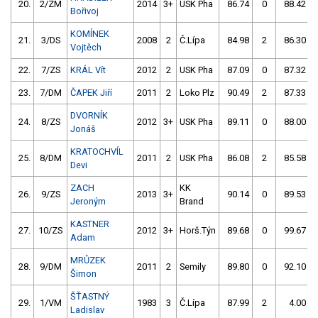
20.
2/ZM
2014
3+
USK Pha
86.74
0
88.42
Bořivoj
KOMÍNEK
21.
3/DS
2008
2
Č.Lípa
84.98
2
86.30
Vojtěch
22.
7/ZS
KRÁL Vít
2012
2
USK Pha
87.09
0
87.32
23.
7/DM
ČAPEK Jiří
2011
2
Loko Plz
90.49
2
87.33
DVORNÍK
24.
8/ZS
2012
3+
USK Pha
89.11
0
88.00
Jonáš
KRATOCHVÍL
25.
8/DM
2011
2
USK Pha
86.08
2
85.58
Devi
ZACH
KK
26.
9/ZS
2013
3+
90.14
0
89.53
Jeroným
Brand
KASTNER
27.
10/ZS
2012
3+
Horš.Týn
89.68
0
99.67
Adam
MRŮZEK
28.
9/DM
2011
2
Semily
89.80
0
92.10
Šimon
ŠŤASTNÝ
29.
1/VM
1983
3
Č.Lípa
87.99
2
4.00
Ladislav