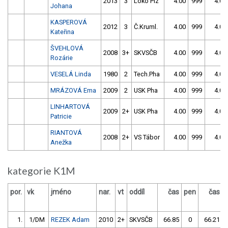
2013
3
Loko Plz
4.00
999
4.00
Johana
KASPEROVÁ
2012
3
Č.Kruml.
4.00
999
4.00
Kateřina
ŠVEHLOVÁ
2008
3+
SKVSČB
4.00
999
4.00
Rozárie
VESELÁ Linda
1980
2
Tech.Pha
4.00
999
4.00
MRÁZOVÁ Ema
2009
2
USK Pha
4.00
999
4.00
LINHARTOVÁ
2009
2+
USK Pha
4.00
999
4.00
Patricie
RIANTOVÁ
2008
2+
VS Tábor
4.00
999
4.00
Anežka
kategorie K1M
por.
vk
jméno
nar.
vt
oddíl
čas
pen
čas
1.
1/DM
REZEK Adam
2010
2+
SKVSČB
66.85
0
66.21