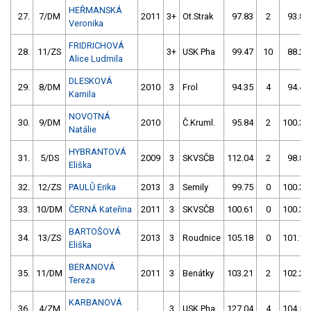
HEŘMANSKÁ
27.
7/DM
2011
3+
Ot.Strak
97.83
2
93.89
Veronika
FRIDRICHOVÁ
28.
11/ZS
3+
USK Pha
99.47
10
88.24
Alice Ludmila
DLESKOVÁ
29.
8/DM
2010
3
Frol
94.35
4
94.48
Kamila
NOVOTNÁ
30.
9/DM
2010
Č.Kruml.
95.84
2
100.32
Natálie
HYBRANTOVÁ
31.
5/DS
2009
3
SKVSČB
112.04
2
98.82
Eliška
32.
12/ZS
PAULŮ Erika
2013
3
Semily
99.75
0
100.36
33.
10/DM
ČERNÁ Kateřina
2011
3
SKVSČB
100.61
0
100.37
BARTOŠOVÁ
34.
13/ZS
2013
3
Roudnice
105.18
0
101.13
Eliška
BERANOVÁ
35.
11/DM
2011
3
Benátky
103.21
2
102.20
Tereza
KARBANOVÁ
36.
4/ZM
3
USK Pha
127.04
4
104.57