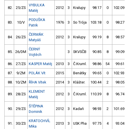
VYBULKA
82.
25/ZS
2012
3
Kralupy
98.17
0
102.09
Matěj
PODUŠKA
83.
10/V
1976
3
So Trója
103.18
0
98.27
Patrik
ČERMÁK
84.
26/ZS
2012
3
Kralupy
99.19
8
98.57
Matyáš
ČERNÝ
85.
26/DM
3
SKVSČB
90.85
8
99.09
Vojtěch
86.
27/ZS
KASPER Matěj
2013
3
Č.Kruml.
98.86
54
99.61
87.
9/ZM
POLÁK Vít
2015
Benátky
99.65
0
102.93
88.
10/ZM
ŘÍHA Vítek
2014
3
Klášter.
100.44
2
98.05
KLEMENT
89.
28/ZS
2012
3
Č.Kruml.
110.39
8
96.74
Matěj
ŠTĚPINA
90.
29/ZS
2012
3
Kadaň
98.93
2
101.69
Dominik
KRATOCHVÍL
91.
30/ZS
2013
3
USK Pha
97.75
4
93.04
Mika