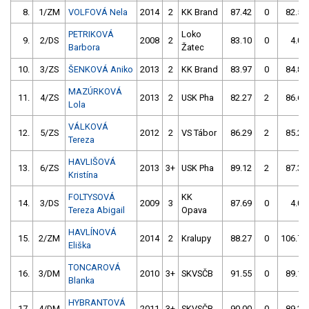
8.
1/ZM
VOLFOVÁ Nela
2014
2
KK Brand
87.42
0
82.52
PETRIKOVÁ
Loko
9.
2/DS
2008
2
83.10
0
4.00
Barbora
Žatec
10.
3/ZS
ŠENKOVÁ Aniko
2013
2
KK Brand
83.97
0
84.87
MAZÚRKOVÁ
11.
4/ZS
2013
2
USK Pha
82.27
2
86.62
Lola
VÁLKOVÁ
12.
5/ZS
2012
2
VS Tábor
86.29
2
85.23
Tereza
HAVLIŠOVÁ
13.
6/ZS
2013
3+
USK Pha
89.12
2
87.39
Kristína
FOLTYSOVÁ
KK
14.
3/DS
2009
3
87.69
0
4.00
Tereza Abigail
Opava
HAVLÍNOVÁ
15.
2/ZM
2014
2
Kralupy
88.27
0
106.71
Eliška
TONCAROVÁ
16.
3/DM
2010
3+
SKVSČB
91.55
0
89.15
Blanka
HYBRANTOVÁ
17.
4/DM
2011
3+
SKVSČB
90.00
0
89.32