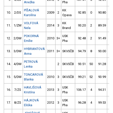
Anežka
Pha
PÍŠALOVÁ
KK
10.
2/DS
2009
2
92.85
0
90.80
2
Karolína
Opava
VOLFOVÁ
KK
11.
1/ZM
2014
3
93.20
2
89.59
4
Nela
Brand
POKORNÁ
USK
12.
2/DM
2010
3+
92.48
2
91.49
6
Emílie
Pha
HYBRANTOVÁ
13.
3/DM
2011
3+
SKVSČB
94.79
8
93.00
2
Anna
PETROVÁ
14.
4/DM
2
SKVSČB
93.51
50
91.28
4
Lenka
TONCAROVÁ
15.
5/DM
2010
3
SKVSČB
99.21
52
93.99
2
Blanka
HAVLIŠOVÁ
USK
16.
7/ZS
2013
3
106.17
4
94.31
2
Kristína
Pha
HÁJKOVÁ
USK
17.
8/ZS
2012
3
96.28
4
99.53
2
Eliška
Pha