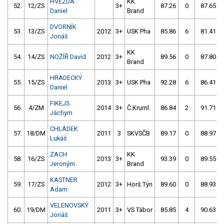
HVĚZDA
KK
52.
12/ZS
3+
87.26
0
87.65
Daniel
Brand
DVORNÍK
53.
13/ZS
2012
3+
USK Pha
85.86
6
81.41
Jonáš
KK
54.
14/ZS
NOŽÍŘ David
2012
3+
89.56
0
87.80
Brand
HRADECKÝ
55.
15/ZS
2013
3+
USK Pha
92.28
6
86.41
Daniel
FIKEJS
56.
4/ZM
2014
3+
Č.Kruml.
86.84
2
91.71
Jáchym
CHLÁDEK
57.
18/DM
2011
3
SKVSČB
89.17
0
88.97
Lukáš
ZACH
KK
58.
16/ZS
2013
3+
93.39
0
89.55
Jeroným
Brand
KASTNER
59.
17/ZS
2012
3+
Horš.Týn
89.60
0
88.93
Adam
VELENOVSKÝ
60.
19/DM
2011
3+
VS Tábor
85.85
4
90.63
Jonáš