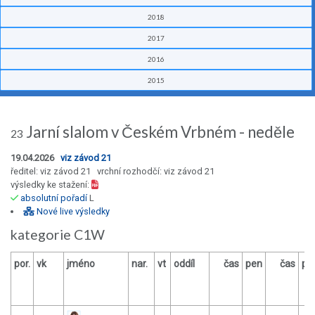
2018
2017
2016
2015
Jarní slalom v Českém Vrbném - neděle
23
19.04.2026
viz závod 21
ředitel: viz závod 21 vrchní rozhodčí: viz závod 21
výsledky ke stažení:
absolutní pořadí
L
Nové live výsledky
kategorie C1W
por.
vk
jméno
nar.
vt
oddíl
čas
pen
čas
pe