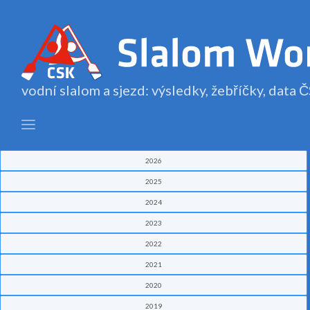
vodní slalom a sjezd: výsledky, žebříčky, data
2026
2025
2024
2023
2022
2021
2020
2019