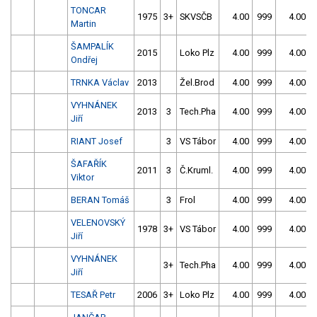
TONCAR
1975
3+
SKVSČB
4.00
999
4.00
Martin
ŠAMPALÍK
2015
Loko Plz
4.00
999
4.00
Ondřej
TRNKA Václav
2013
Žel.Brod
4.00
999
4.00
VYHNÁNEK
2013
3
Tech.Pha
4.00
999
4.00
Jiří
RIANT Josef
3
VS Tábor
4.00
999
4.00
ŠAFAŘÍK
2011
3
Č.Kruml.
4.00
999
4.00
Viktor
BERAN Tomáš
3
Frol
4.00
999
4.00
VELENOVSKÝ
1978
3+
VS Tábor
4.00
999
4.00
Jiří
VYHNÁNEK
3+
Tech.Pha
4.00
999
4.00
Jiří
TESAŘ Petr
2006
3+
Loko Plz
4.00
999
4.00