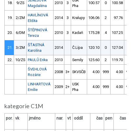
JENEŠOVÁ
USK
18.
9/ZS
2013
3
100.57
0
100.58
4
Magdaléna
Pha
HAVLÍNOVÁ
19.
2/ZM
2014
3
Kralupy
106.06
2
97.76
4
Eliška
ŠTĚPINOVÁ
20.
6/DM
2010
3
Kadaň
175.28
4
107.25
6
Tereza
ŠŤASTNÁ
21.
3/ZM
2014
Č.Lípa
120.10
0
127.04
2
Karolína
22.
10/ZS
PAULŮ Erika
2013
Semily
125.60
2
119.70
2
ŠVEHLOVÁ
2008
3+
SKVSČB
4.00
999
4.00
99
Rozárie
LINHARTOVÁ
USK
2009
2+
4.00
999
4.00
99
Emílie
Pha
kategorie C1M
por.
vk
jméno
nar.
vt
oddíl
čas
pen
čas
p