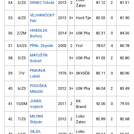
34.
3/ZS
DRNEC Tobiáš
2013
2
81.12
2
81.31
Žatec
VEJVANČICKÝ
35.
4/ZS
2013
3+
Horš.Týn
82.03
0
81.90
Petr
HRADILEK
36.
2/ZM
2014
3+
USK Pha
82.31
0
84.36
Bořivoj
37.
5/U23
PÍPAL Zbyněk
2003
2
Frol
78.67
4
80.78
MATUŠTÍK
38.
5/ZS
3+
USK Pha
81.03
2
82.80
Robert
PINKAVA
39.
7/V
1976
3+
SKVSČB
83.11
0
80.96
Lukáš
PODUŠKA
40.
6/ZS
2012
3+
USK Pha
86.04
2
83.49
Mikuláš
JUNEK
KK
41.
15/DM
2011
2
92.06
0
79.55
Vojtěch
Brand
MILYAN
Loko
42.
7/ZS
2012
2
82.89
2
82.68
Štěpán
Žatec
SAJDL
Loko