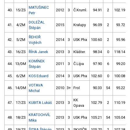
MATUŠINEC
40.
15/ZS
2012
3
Č.Kruml.
94.91
2
102.19
Petr
DOLEŽAL
41.
4/ZM
2015
Kralupy
96.09
2
93.72
Štěpán
ŘEHOŘ
42.
5/ZM
2014
3
USK Pha
100.60
2
95.96
Vojtěch
43.
16/ZS
ŘÍHA Janek
2013
3
Klášter.
98.34
0
118.14
KOMÍNEK
44.
13/DM
2011
3
Č.Lípa
97.90
6
99.20
Štěpán
45.
6/ZM
KOS Eduard
2014
3
USK Pha
102.60
0
100.08
VOTAVA
46.
14/DM
2010
3+
Frol
90.33
54
95.22
Michal
KK
47.
17/ZS
KUBITA Lukáš
2013
3
102.79
2
110.19
Opava
KRATOCHVÍL
48.
18/ZS
2013
3
USK Pha
105.21
54
105.04
Mika
49.
19/ZS
ŠITRA Štěpán
2013
3
SKVSČB
105.70
2
107.18