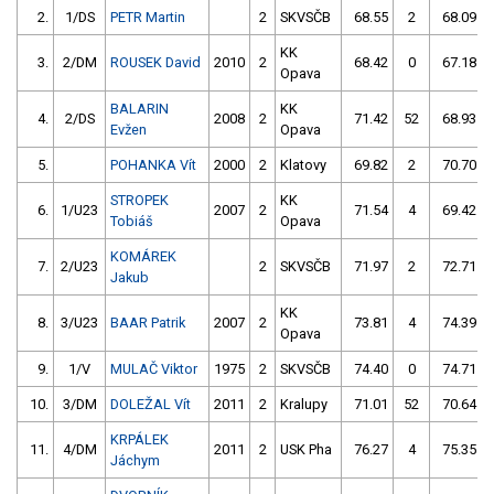
2.
1/DS
PETR Martin
2
SKVSČB
68.55
2
68.09
KK
3.
2/DM
ROUSEK David
2010
2
68.42
0
67.18
Opava
BALARIN
KK
4.
2/DS
2008
2
71.42
52
68.93
Evžen
Opava
5.
POHANKA Vít
2000
2
Klatovy
69.82
2
70.70
STROPEK
KK
6.
1/U23
2007
2
71.54
4
69.42
Tobiáš
Opava
KOMÁREK
7.
2/U23
2
SKVSČB
71.97
2
72.71
Jakub
KK
8.
3/U23
BAAR Patrik
2007
2
73.81
4
74.39
Opava
9.
1/V
MULAČ Viktor
1975
2
SKVSČB
74.40
0
74.71
10.
3/DM
DOLEŽAL Vít
2011
2
Kralupy
71.01
52
70.64
KRPÁLEK
11.
4/DM
2011
2
USK Pha
76.27
4
75.35
Jáchym