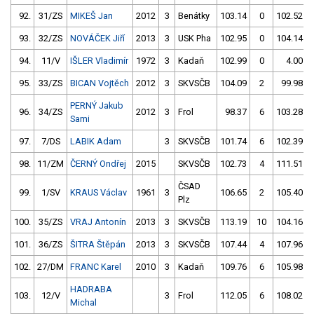
92.
31/ZS
MIKEŠ Jan
2012
3
Benátky
103.14
0
102.52
93.
32/ZS
NOVÁČEK Jiří
2013
3
USK Pha
102.95
0
104.14
94.
11/V
IŠLER Vladimír
1972
3
Kadaň
102.99
0
4.00
95.
33/ZS
BICAN Vojtěch
2012
3
SKVSČB
104.09
2
99.98
PERNÝ Jakub
96.
34/ZS
2012
3
Frol
98.37
6
103.28
Sami
97.
7/DS
LABIK Adam
3
SKVSČB
101.74
6
102.39
98.
11/ZM
ČERNÝ Ondřej
2015
SKVSČB
102.73
4
111.51
ČSAD
99.
1/SV
KRAUS Václav
1961
3
106.65
2
105.40
Plz
100.
35/ZS
VRAJ Antonín
2013
3
SKVSČB
113.19
10
104.16
101.
36/ZS
ŠITRA Štěpán
2013
3
SKVSČB
107.44
4
107.96
102.
27/DM
FRANC Karel
2010
3
Kadaň
109.76
6
105.98
HADRABA
103.
12/V
3
Frol
112.05
6
108.02
Michal