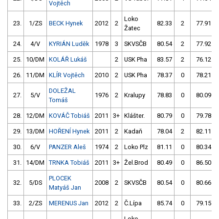
Vojtěch
Loko
23.
1/ZS
BECK Hynek
2012
2
82.33
2
77.91
Žatec
24.
4/V
KYRIÁN Luděk
1978
3
SKVSČB
80.54
2
77.92
25.
10/DM
KOLÁŘ Lukáš
2
USK Pha
83.57
2
76.12
26.
11/DM
KLÍR Vojtěch
2010
2
USK Pha
78.37
0
78.21
DOLEŽAL
27.
5/V
1976
2
Kralupy
78.83
0
80.09
Tomáš
28.
12/DM
KOVÁČ Tobiáš
2011
3+
Klášter.
80.79
0
79.78
29.
13/DM
HOŘENÍ Hynek
2011
2
Kadaň
78.04
2
82.11
30.
6/V
PANZER Aleš
1974
2
Loko Plz
81.11
0
80.34
31.
14/DM
TRNKA Tobiáš
2011
3+
Žel.Brod
80.49
0
86.50
PLOCEK
32.
5/DS
2008
2
SKVSČB
80.54
0
80.66
Matyáš Jan
33.
2/ZS
MERENUS Jan
2012
2
Č.Lípa
85.74
0
79.15
Loko