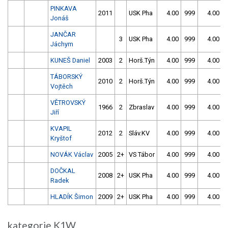
PINKAVA
2011
USK Pha
4.00
999
4.00
Jonáš
JANČAR
3
USK Pha
4.00
999
4.00
Jáchym
KUNEŠ Daniel
2003
2
Horš.Týn
4.00
999
4.00
TÁBORSKÝ
2010
2
Horš.Týn
4.00
999
4.00
Vojtěch
VĚTROVSKÝ
1966
2
Zbraslav
4.00
999
4.00
Jiří
KVAPIL
2012
2
Sláv.KV
4.00
999
4.00
Kryštof
NOVÁK Václav
2005
2+
VS Tábor
4.00
999
4.00
DOČKAL
2008
2+
USK Pha
4.00
999
4.00
Radek
HLADÍK Šimon
2009
2+
USK Pha
4.00
999
4.00
kategorie K1W