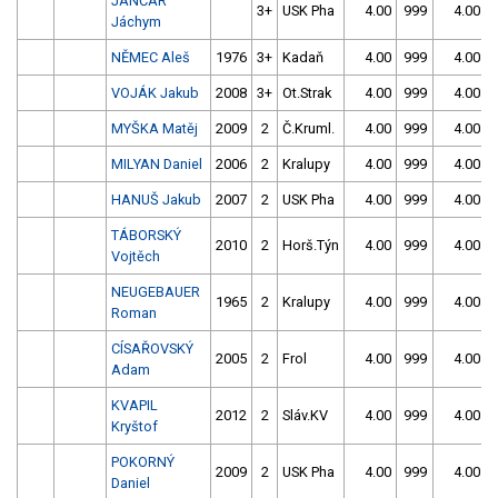
JANČAR
3+
USK Pha
4.00
999
4.00
Jáchym
NĚMEC Aleš
1976
3+
Kadaň
4.00
999
4.00
VOJÁK Jakub
2008
3+
Ot.Strak
4.00
999
4.00
MYŠKA Matěj
2009
2
Č.Kruml.
4.00
999
4.00
MILYAN Daniel
2006
2
Kralupy
4.00
999
4.00
HANUŠ Jakub
2007
2
USK Pha
4.00
999
4.00
TÁBORSKÝ
2010
2
Horš.Týn
4.00
999
4.00
Vojtěch
NEUGEBAUER
1965
2
Kralupy
4.00
999
4.00
Roman
CÍSAŘOVSKÝ
2005
2
Frol
4.00
999
4.00
Adam
KVAPIL
2012
2
Sláv.KV
4.00
999
4.00
Kryštof
POKORNÝ
2009
2
USK Pha
4.00
999
4.00
Daniel