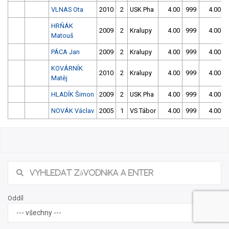
VLNAS Ota
2010
2
USK Pha
4.00
999
4.00
HRŇÁK
2009
2
Kralupy
4.00
999
4.00
Matouš
PÁCA Jan
2009
2
Kralupy
4.00
999
4.00
KOVÁRNÍK
2010
2
Kralupy
4.00
999
4.00
Matěj
HLADÍK Šimon
2009
2
USK Pha
4.00
999
4.00
NOVÁK Václav
2005
1
VS Tábor
4.00
999
4.00
23/2026 Jarní slalom v Českém Vrbném -
neděle
Našli jste chybu ve výsledcích? Popište ji, zkusíme jí napravit.
Popis chyby (max. 255 znaků):