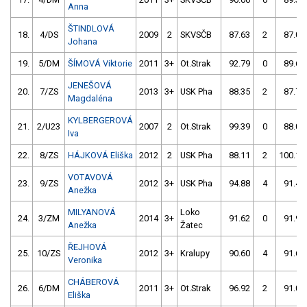
Anna
ŠTINDLOVÁ
18.
4/DS
2009
2
SKVSČB
87.63
2
87.03
Johana
19.
5/DM
ŠÍMOVÁ Viktorie
2011
3+
Ot.Strak
92.79
0
89.67
JENEŠOVÁ
20.
7/ZS
2013
3+
USK Pha
88.35
2
87.78
Magdaléna
KYLBERGEROVÁ
21.
2/U23
2007
2
Ot.Strak
99.39
0
88.06
Iva
22.
8/ZS
HÁJKOVÁ Eliška
2012
2
USK Pha
88.11
2
100.16
VOTAVOVÁ
23.
9/ZS
2012
3+
USK Pha
94.88
4
91.49
Anežka
MILYANOVÁ
Loko
24.
3/ZM
2014
3+
91.62
0
91.96
Anežka
Žatec
ŘEJHOVÁ
25.
10/ZS
2012
3+
Kralupy
90.60
4
91.64
Veronika
CHÁBEROVÁ
26.
6/DM
2011
3+
Ot.Strak
96.92
2
91.09
Eliška