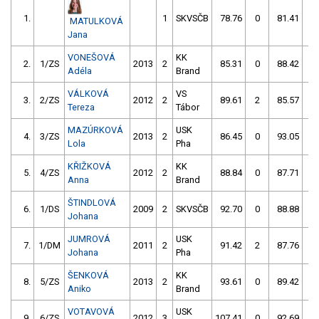
1.
1
SKVSČB
78.76
0
81.41
0
MATULKOVÁ
Jana
VONEŠOVÁ
KK
2.
1/ZS
2013
2
85.31
0
88.42
0
Adéla
Brand
VÁLKOVÁ
VS
3.
2/ZS
2012
2
89.61
2
85.57
0
Tereza
Tábor
MAZÚRKOVÁ
USK
4.
3/ZS
2013
2
86.45
0
93.05
6
Lola
Pha
KŘIŽKOVÁ
KK
5.
4/ZS
2012
2
88.84
0
87.71
0
Anna
Brand
ŠTINDLOVÁ
6.
1/DS
2009
2
SKVSČB
92.70
0
88.88
0
Johana
JUMROVÁ
USK
7.
1/DM
2011
2
91.42
2
87.76
2
Johana
Pha
ŠENKOVÁ
KK
8.
5/ZS
2013
2
93.61
0
89.42
2
Aniko
Brand
VOTAVOVÁ
USK
9.
6/ZS
2012
3
107.41
0
92.69
0