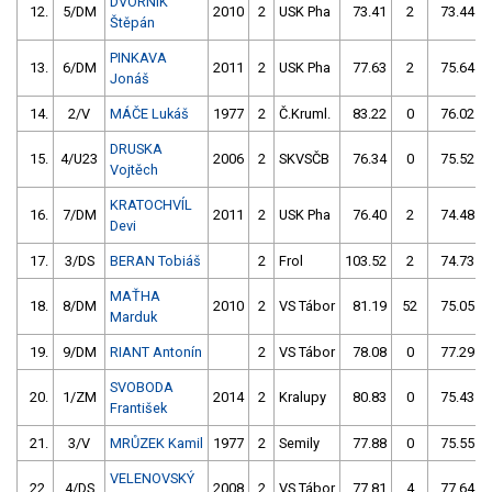
DVORNÍK
12.
5/DM
2010
2
USK Pha
73.41
2
73.44
Štěpán
PINKAVA
13.
6/DM
2011
2
USK Pha
77.63
2
75.64
Jonáš
14.
2/V
MÁČE Lukáš
1977
2
Č.Kruml.
83.22
0
76.02
DRUSKA
15.
4/U23
2006
2
SKVSČB
76.34
0
75.52
Vojtěch
KRATOCHVÍL
16.
7/DM
2011
2
USK Pha
76.40
2
74.48
Devi
17.
3/DS
BERAN Tobiáš
2
Frol
103.52
2
74.73
MAŤHA
18.
8/DM
2010
2
VS Tábor
81.19
52
75.05
Marduk
19.
9/DM
RIANT Antonín
2
VS Tábor
78.08
0
77.29
SVOBODA
20.
1/ZM
2014
2
Kralupy
80.83
0
75.43
František
21.
3/V
MRŮZEK Kamil
1977
2
Semily
77.88
0
75.55
VELENOVSKÝ
22.
4/DS
2008
2
VS Tábor
77.81
4
77.64