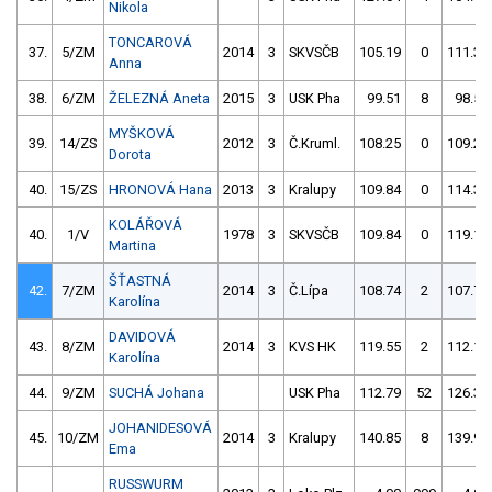
Nikola
TONCAROVÁ
37.
5/ZM
2014
3
SKVSČB
105.19
0
111.37
Anna
38.
6/ZM
ŽELEZNÁ Aneta
2015
3
USK Pha
99.51
8
98.58
MYŠKOVÁ
39.
14/ZS
2012
3
Č.Kruml.
108.25
0
109.23
Dorota
40.
15/ZS
HRONOVÁ Hana
2013
3
Kralupy
109.84
0
114.36
KOLÁŘOVÁ
40.
1/V
1978
3
SKVSČB
109.84
0
119.13
Martina
ŠŤASTNÁ
42.
7/ZM
2014
3
Č.Lípa
108.74
2
107.77
Karolína
DAVIDOVÁ
43.
8/ZM
2014
3
KVS HK
119.55
2
112.19
Karolína
44.
9/ZM
SUCHÁ Johana
USK Pha
112.79
52
126.39
JOHANIDESOVÁ
45.
10/ZM
2014
3
Kralupy
140.85
8
139.96
Ema
RUSSWURM