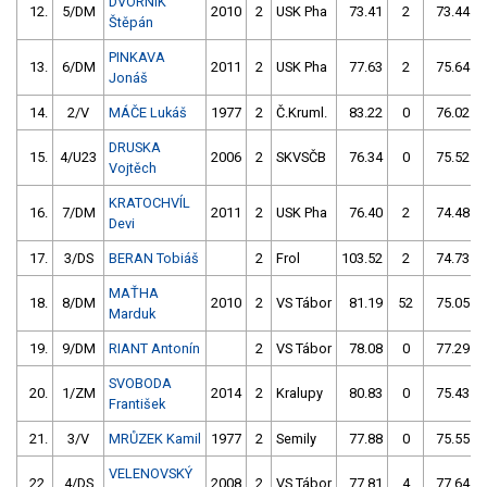
DVORNÍK
12.
5/DM
2010
2
USK Pha
73.41
2
73.44
Štěpán
PINKAVA
13.
6/DM
2011
2
USK Pha
77.63
2
75.64
Jonáš
14.
2/V
MÁČE Lukáš
1977
2
Č.Kruml.
83.22
0
76.02
DRUSKA
15.
4/U23
2006
2
SKVSČB
76.34
0
75.52
Vojtěch
KRATOCHVÍL
16.
7/DM
2011
2
USK Pha
76.40
2
74.48
Devi
17.
3/DS
BERAN Tobiáš
2
Frol
103.52
2
74.73
MAŤHA
18.
8/DM
2010
2
VS Tábor
81.19
52
75.05
Marduk
19.
9/DM
RIANT Antonín
2
VS Tábor
78.08
0
77.29
SVOBODA
20.
1/ZM
2014
2
Kralupy
80.83
0
75.43
František
21.
3/V
MRŮZEK Kamil
1977
2
Semily
77.88
0
75.55
VELENOVSKÝ
22.
4/DS
2008
2
VS Tábor
77.81
4
77.64