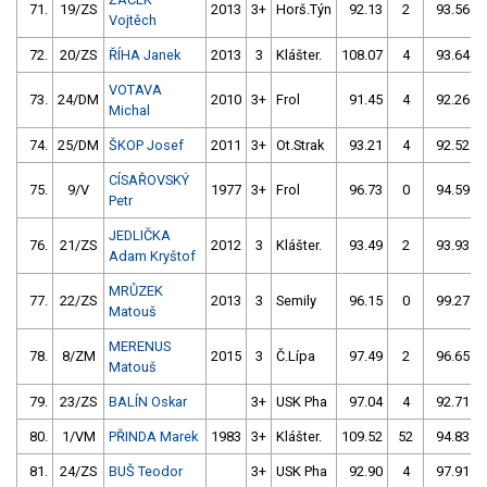
71.
19/ZS
2013
3+
Horš.Týn
92.13
2
93.56
Vojtěch
72.
20/ZS
ŘÍHA Janek
2013
3
Klášter.
108.07
4
93.64
VOTAVA
73.
24/DM
2010
3+
Frol
91.45
4
92.26
Michal
74.
25/DM
ŠKOP Josef
2011
3+
Ot.Strak
93.21
4
92.52
CÍSAŘOVSKÝ
75.
9/V
1977
3+
Frol
96.73
0
94.59
Petr
JEDLIČKA
76.
21/ZS
2012
3
Klášter.
93.49
2
93.93
Adam Kryštof
MRŮZEK
77.
22/ZS
2013
3
Semily
96.15
0
99.27
Matouš
MERENUS
78.
8/ZM
2015
3
Č.Lípa
97.49
2
96.65
Matouš
79.
23/ZS
BALÍN Oskar
3+
USK Pha
97.04
4
92.71
80.
1/VM
PŘINDA Marek
1983
3+
Klášter.
109.52
52
94.83
81.
24/ZS
BUŠ Teodor
3+
USK Pha
92.90
4
97.91