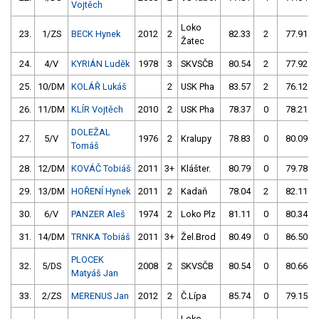
Vojtěch
Loko
23.
1/ZS
BECK Hynek
2012
2
82.33
2
77.91
Žatec
24.
4/V
KYRIÁN Luděk
1978
3
SKVSČB
80.54
2
77.92
25.
10/DM
KOLÁŘ Lukáš
2
USK Pha
83.57
2
76.12
26.
11/DM
KLÍR Vojtěch
2010
2
USK Pha
78.37
0
78.21
DOLEŽAL
27.
5/V
1976
2
Kralupy
78.83
0
80.09
Tomáš
28.
12/DM
KOVÁČ Tobiáš
2011
3+
Klášter.
80.79
0
79.78
29.
13/DM
HOŘENÍ Hynek
2011
2
Kadaň
78.04
2
82.11
30.
6/V
PANZER Aleš
1974
2
Loko Plz
81.11
0
80.34
31.
14/DM
TRNKA Tobiáš
2011
3+
Žel.Brod
80.49
0
86.50
PLOCEK
32.
5/DS
2008
2
SKVSČB
80.54
0
80.66
Matyáš Jan
33.
2/ZS
MERENUS Jan
2012
2
Č.Lípa
85.74
0
79.15
Loko