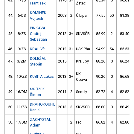
43.
1/VS
1970
3+
85.34
0
96.01
František
Žatec
KOMÍNEK
44.
6/DS
2008
2
Č.Lípa
77.55
50
81.38
Vojtěch
PINKAVA
45.
8/ZS
Ondřej
2012
3+
SKVSČB
85.99
2
83.40
Sebastian
46.
9/ZS
KRÁL Vít
2012
3+
USK Pha
94.99
54
85.53
DOLEŽAL
47.
3/ZM
2015
Kralupy
88.26
0
86.24
Štěpán
KK
48.
10/ZS
KUBITA Lukáš
2013
3+
90.26
0
86.68
Opava
MRŮZEK
49.
16/DM
2011
2
Semily
82.72
4
82.82
Šimon
DRAHOKOUPIL
50.
11/ZS
2013
3
SKVSČB
86.80
0
88.49
Daniel
ZACHYSTAL
50.
17/DM
2
Frol
86.82
4
82.80
Adam