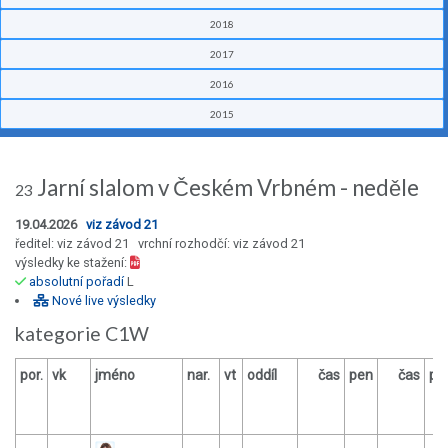
2018
2017
2016
2015
Jarní slalom v Českém Vrbném - neděle
23
19.04.2026
viz závod 21
ředitel: viz závod 21 vrchní rozhodčí: viz závod 21
výsledky ke stažení:
absolutní pořadí
L
Nové live výsledky
kategorie C1W
por.
vk
jméno
nar.
vt
oddíl
čas
pen
čas
pe