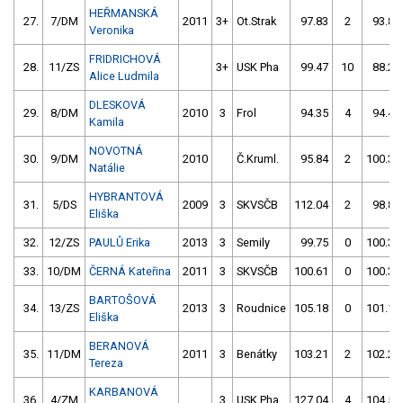
HEŘMANSKÁ
27.
7/DM
2011
3+
Ot.Strak
97.83
2
93.89
Veronika
FRIDRICHOVÁ
28.
11/ZS
3+
USK Pha
99.47
10
88.24
Alice Ludmila
DLESKOVÁ
29.
8/DM
2010
3
Frol
94.35
4
94.48
Kamila
NOVOTNÁ
30.
9/DM
2010
Č.Kruml.
95.84
2
100.32
Natálie
HYBRANTOVÁ
31.
5/DS
2009
3
SKVSČB
112.04
2
98.82
Eliška
32.
12/ZS
PAULŮ Erika
2013
3
Semily
99.75
0
100.36
33.
10/DM
ČERNÁ Kateřina
2011
3
SKVSČB
100.61
0
100.37
BARTOŠOVÁ
34.
13/ZS
2013
3
Roudnice
105.18
0
101.13
Eliška
BERANOVÁ
35.
11/DM
2011
3
Benátky
103.21
2
102.20
Tereza
KARBANOVÁ
36.
4/ZM
3
USK Pha
127.04
4
104.57