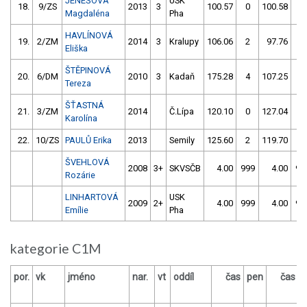
JENEŠOVÁ
USK
18.
9/ZS
2013
3
100.57
0
100.58
4
Magdaléna
Pha
HAVLÍNOVÁ
19.
2/ZM
2014
3
Kralupy
106.06
2
97.76
4
Eliška
ŠTĚPINOVÁ
20.
6/DM
2010
3
Kadaň
175.28
4
107.25
6
Tereza
ŠŤASTNÁ
21.
3/ZM
2014
Č.Lípa
120.10
0
127.04
2
Karolína
22.
10/ZS
PAULŮ Erika
2013
Semily
125.60
2
119.70
2
ŠVEHLOVÁ
2008
3+
SKVSČB
4.00
999
4.00
99
Rozárie
LINHARTOVÁ
USK
2009
2+
4.00
999
4.00
99
Emílie
Pha
kategorie C1M
por.
vk
jméno
nar.
vt
oddíl
čas
pen
čas
p