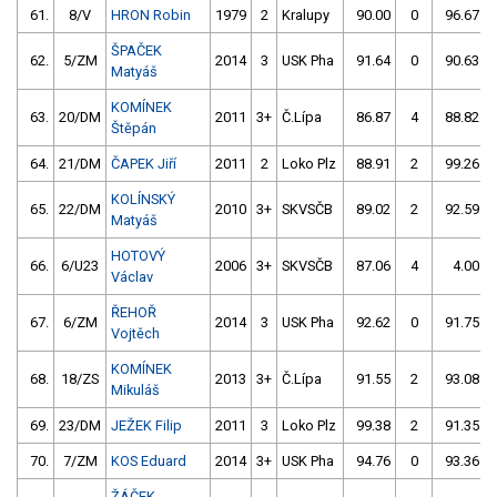
61.
8/V
HRON Robin
1979
2
Kralupy
90.00
0
96.67
ŠPAČEK
62.
5/ZM
2014
3
USK Pha
91.64
0
90.63
Matyáš
KOMÍNEK
63.
20/DM
2011
3+
Č.Lípa
86.87
4
88.82
Štěpán
64.
21/DM
ČAPEK Jiří
2011
2
Loko Plz
88.91
2
99.26
KOLÍNSKÝ
65.
22/DM
2010
3+
SKVSČB
89.02
2
92.59
Matyáš
HOTOVÝ
66.
6/U23
2006
3+
SKVSČB
87.06
4
4.00
Václav
ŘEHOŘ
67.
6/ZM
2014
3
USK Pha
92.62
0
91.75
Vojtěch
KOMÍNEK
68.
18/ZS
2013
3+
Č.Lípa
91.55
2
93.08
Mikuláš
69.
23/DM
JEŽEK Filip
2011
3
Loko Plz
99.38
2
91.35
70.
7/ZM
KOS Eduard
2014
3+
USK Pha
94.76
0
93.36
ŽÁČEK