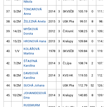
Nikola
TONCAROVÁ
37.
5/ZM
2014
3
SKVSČB
105.19
0
111.37
Anna
38.
6/ZM
ŽELEZNÁ Aneta
2015
3
USK Pha
99.51
8
98.58
MYŠKOVÁ
39.
14/ZS
2012
3
Č.Kruml.
108.25
0
109.23
Dorota
40.
15/ZS
HRONOVÁ Hana
2013
3
Kralupy
109.84
0
114.36
KOLÁŘOVÁ
40.
1/V
1978
3
SKVSČB
109.84
0
119.13
Martina
ŠŤASTNÁ
42.
7/ZM
2014
3
Č.Lípa
108.74
2
107.77
Karolína
DAVIDOVÁ
43.
8/ZM
2014
3
KVS HK
119.55
2
112.19
Karolína
44.
9/ZM
SUCHÁ Johana
USK Pha
112.79
52
126.39
JOHANIDESOVÁ
45.
10/ZM
2014
3
Kralupy
140.85
8
139.96
Ema
RUSSWURM