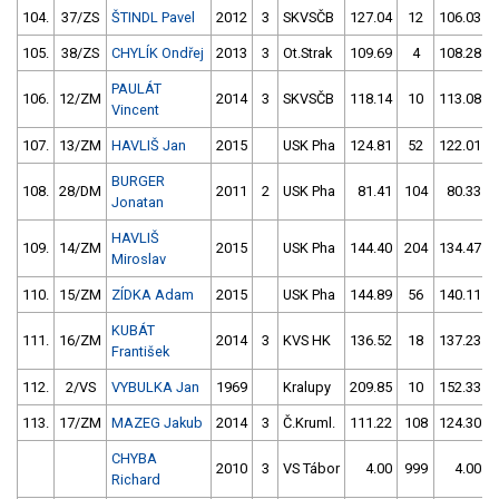
104.
37/ZS
ŠTINDL Pavel
2012
3
SKVSČB
127.04
12
106.03
105.
38/ZS
CHYLÍK Ondřej
2013
3
Ot.Strak
109.69
4
108.28
PAULÁT
106.
12/ZM
2014
3
SKVSČB
118.14
10
113.08
Vincent
107.
13/ZM
HAVLIŠ Jan
2015
USK Pha
124.81
52
122.01
BURGER
108.
28/DM
2011
2
USK Pha
81.41
104
80.33
Jonatan
HAVLIŠ
109.
14/ZM
2015
USK Pha
144.40
204
134.47
Miroslav
110.
15/ZM
ZÍDKA Adam
2015
USK Pha
144.89
56
140.11
KUBÁT
111.
16/ZM
2014
3
KVS HK
136.52
18
137.23
František
112.
2/VS
VYBULKA Jan
1969
Kralupy
209.85
10
152.33
113.
17/ZM
MAZEG Jakub
2014
3
Č.Kruml.
111.22
108
124.30
CHYBA
2010
3
VS Tábor
4.00
999
4.00
Richard