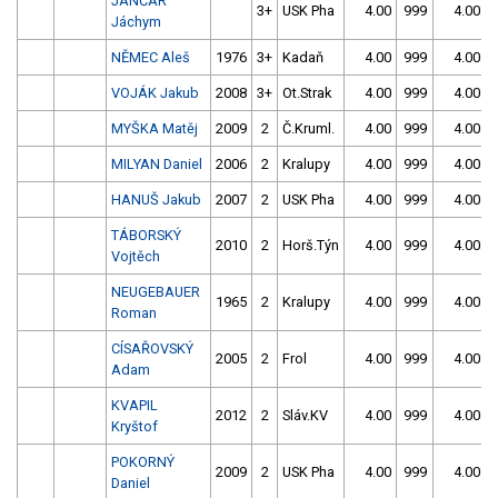
JANČAR
3+
USK Pha
4.00
999
4.00
Jáchym
NĚMEC Aleš
1976
3+
Kadaň
4.00
999
4.00
VOJÁK Jakub
2008
3+
Ot.Strak
4.00
999
4.00
MYŠKA Matěj
2009
2
Č.Kruml.
4.00
999
4.00
MILYAN Daniel
2006
2
Kralupy
4.00
999
4.00
HANUŠ Jakub
2007
2
USK Pha
4.00
999
4.00
TÁBORSKÝ
2010
2
Horš.Týn
4.00
999
4.00
Vojtěch
NEUGEBAUER
1965
2
Kralupy
4.00
999
4.00
Roman
CÍSAŘOVSKÝ
2005
2
Frol
4.00
999
4.00
Adam
KVAPIL
2012
2
Sláv.KV
4.00
999
4.00
Kryštof
POKORNÝ
2009
2
USK Pha
4.00
999
4.00
Daniel