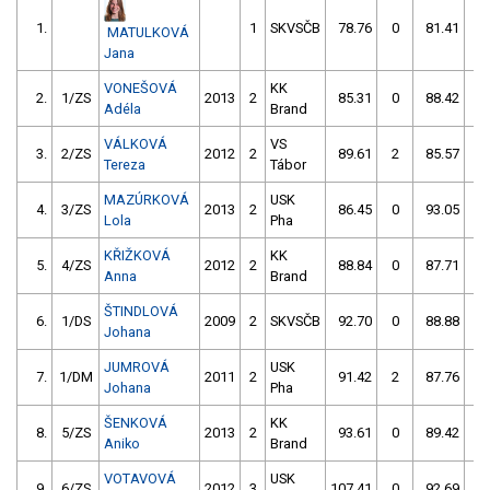
1.
1
SKVSČB
78.76
0
81.41
0
MATULKOVÁ
Jana
VONEŠOVÁ
KK
2.
1/ZS
2013
2
85.31
0
88.42
0
Adéla
Brand
VÁLKOVÁ
VS
3.
2/ZS
2012
2
89.61
2
85.57
0
Tereza
Tábor
MAZÚRKOVÁ
USK
4.
3/ZS
2013
2
86.45
0
93.05
6
Lola
Pha
KŘIŽKOVÁ
KK
5.
4/ZS
2012
2
88.84
0
87.71
0
Anna
Brand
ŠTINDLOVÁ
6.
1/DS
2009
2
SKVSČB
92.70
0
88.88
0
Johana
JUMROVÁ
USK
7.
1/DM
2011
2
91.42
2
87.76
2
Johana
Pha
ŠENKOVÁ
KK
8.
5/ZS
2013
2
93.61
0
89.42
2
Aniko
Brand
VOTAVOVÁ
USK
9.
6/ZS
2012
3
107.41
0
92.69
0