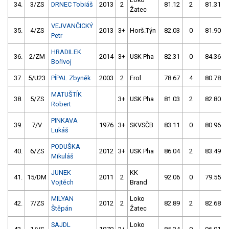
34.
3/ZS
DRNEC Tobiáš
2013
2
81.12
2
81.31
Žatec
VEJVANČICKÝ
35.
4/ZS
2013
3+
Horš.Týn
82.03
0
81.90
Petr
HRADILEK
36.
2/ZM
2014
3+
USK Pha
82.31
0
84.36
Bořivoj
37.
5/U23
PÍPAL Zbyněk
2003
2
Frol
78.67
4
80.78
MATUŠTÍK
38.
5/ZS
3+
USK Pha
81.03
2
82.80
Robert
PINKAVA
39.
7/V
1976
3+
SKVSČB
83.11
0
80.96
Lukáš
PODUŠKA
40.
6/ZS
2012
3+
USK Pha
86.04
2
83.49
Mikuláš
JUNEK
KK
41.
15/DM
2011
2
92.06
0
79.55
Vojtěch
Brand
MILYAN
Loko
42.
7/ZS
2012
2
82.89
2
82.68
Štěpán
Žatec
SAJDL
Loko