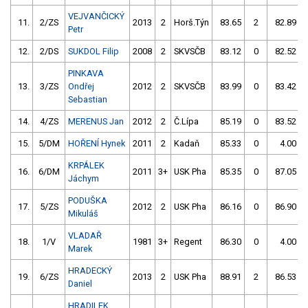
VEJVANČICKÝ
11.
2/ZS
2013
2
Horš.Týn
83.65
2
82.89
Petr
12.
2/DS
SUKDOL Filip
2008
2
SKVSČB
83.12
0
82.52
PINKAVA
13.
3/ZS
Ondřej
2012
2
SKVSČB
83.99
0
83.42
Sebastian
14.
4/ZS
MERENUS Jan
2012
2
Č.Lípa
85.19
0
83.52
15.
5/DM
HOŘENÍ Hynek
2011
2
Kadaň
85.33
0
4.00
KRPÁLEK
16.
6/DM
2011
3+
USK Pha
85.35
0
87.05
Jáchym
PODUŠKA
17.
5/ZS
2012
2
USK Pha
86.16
0
86.90
Mikuláš
VLADAŘ
18.
1/V
1981
3+
Regent
86.30
0
4.00
Marek
HRADECKÝ
19.
6/ZS
2013
2
USK Pha
88.91
2
86.53
Daniel
HRADILEK