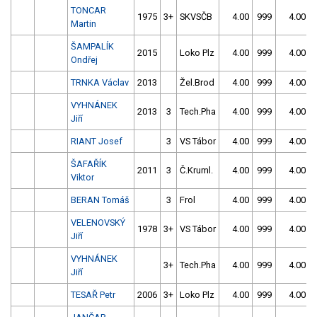
TONCAR
1975
3+
SKVSČB
4.00
999
4.00
Martin
ŠAMPALÍK
2015
Loko Plz
4.00
999
4.00
Ondřej
TRNKA Václav
2013
Žel.Brod
4.00
999
4.00
VYHNÁNEK
2013
3
Tech.Pha
4.00
999
4.00
Jiří
RIANT Josef
3
VS Tábor
4.00
999
4.00
ŠAFAŘÍK
2011
3
Č.Kruml.
4.00
999
4.00
Viktor
BERAN Tomáš
3
Frol
4.00
999
4.00
VELENOVSKÝ
1978
3+
VS Tábor
4.00
999
4.00
Jiří
VYHNÁNEK
3+
Tech.Pha
4.00
999
4.00
Jiří
TESAŘ Petr
2006
3+
Loko Plz
4.00
999
4.00