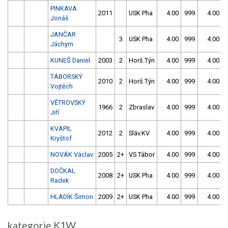
PINKAVA
2011
USK Pha
4.00
999
4.00
Jonáš
JANČAR
3
USK Pha
4.00
999
4.00
Jáchym
KUNEŠ Daniel
2003
2
Horš.Týn
4.00
999
4.00
TÁBORSKÝ
2010
2
Horš.Týn
4.00
999
4.00
Vojtěch
VĚTROVSKÝ
1966
2
Zbraslav
4.00
999
4.00
Jiří
KVAPIL
2012
2
Sláv.KV
4.00
999
4.00
Kryštof
NOVÁK Václav
2005
2+
VS Tábor
4.00
999
4.00
DOČKAL
2008
2+
USK Pha
4.00
999
4.00
Radek
HLADÍK Šimon
2009
2+
USK Pha
4.00
999
4.00
kategorie K1W