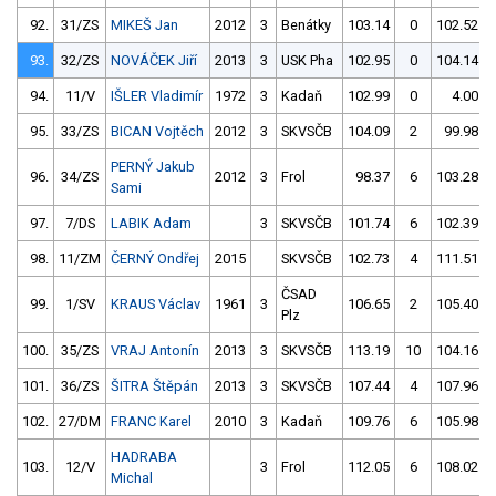
92.
31/ZS
MIKEŠ Jan
2012
3
Benátky
103.14
0
102.52
93.
32/ZS
NOVÁČEK Jiří
2013
3
USK Pha
102.95
0
104.14
94.
11/V
IŠLER Vladimír
1972
3
Kadaň
102.99
0
4.00
95.
33/ZS
BICAN Vojtěch
2012
3
SKVSČB
104.09
2
99.98
PERNÝ Jakub
96.
34/ZS
2012
3
Frol
98.37
6
103.28
Sami
97.
7/DS
LABIK Adam
3
SKVSČB
101.74
6
102.39
98.
11/ZM
ČERNÝ Ondřej
2015
SKVSČB
102.73
4
111.51
ČSAD
99.
1/SV
KRAUS Václav
1961
3
106.65
2
105.40
Plz
100.
35/ZS
VRAJ Antonín
2013
3
SKVSČB
113.19
10
104.16
101.
36/ZS
ŠITRA Štěpán
2013
3
SKVSČB
107.44
4
107.96
102.
27/DM
FRANC Karel
2010
3
Kadaň
109.76
6
105.98
HADRABA
103.
12/V
3
Frol
112.05
6
108.02
Michal