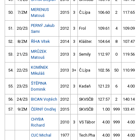
MERENUS
50.
7/ZM
2015
3
Č.Lípa
106.60
2
117.65
Matouš
PERNÝ Jakub
51.
20/ZS
2012
3
Frol
109.61
4
109.09
Sami
52.
8/ZM
ŘÍHA Vítek
2014
3
Klášter.
104.64
8
107.47
MRŮZEK
53.
21/ZS
2013
3
Semily
112.97
0
119.56
Matouš
KOMÍNEK
54.
22/ZS
2013
3+
Č.Lípa
102.56
50
110.99
Mikuláš
ŠTĚPINA
55.
23/ZS
2012
3
Kadaň
121.23
6
4.00
Dominik
56.
24/ZS
BICAN Vojtěch
2012
SKVSČB
127.57
2
140.14
57.
9/ZM
ČERNÝ Ondřej
2015
SKVSČB
1.00
999
133.41
CHYBA
2010
3
VS Tábor
4.00
999
4.00
Richard
CUC Michal
1977
Tech.Pha
4.00
999
4.00