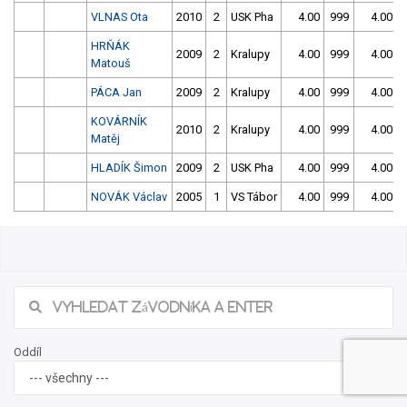
VLNAS Ota
2010
2
USK Pha
4.00
999
4.00
HRŇÁK
2009
2
Kralupy
4.00
999
4.00
Matouš
PÁCA Jan
2009
2
Kralupy
4.00
999
4.00
KOVÁRNÍK
2010
2
Kralupy
4.00
999
4.00
Matěj
HLADÍK Šimon
2009
2
USK Pha
4.00
999
4.00
NOVÁK Václav
2005
1
VS Tábor
4.00
999
4.00
23/2026 Jarní slalom v Českém Vrbném -
neděle
Našli jste chybu ve výsledcích? Popište ji, zkusíme jí napravit.
Popis chyby (max. 255 znaků):