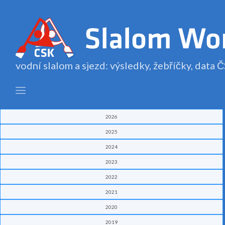
vodní slalom a sjezd: výsledky, žebříčky, data
2026
2025
2024
2023
2022
2021
2020
2019