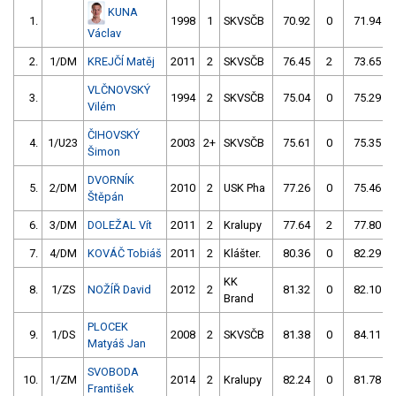
KUNA
1.
1998
1
SKVSČB
70.92
0
71.94
Václav
2.
1/DM
KREJČÍ Matěj
2011
2
SKVSČB
76.45
2
73.65
VLČNOVSKÝ
3.
1994
2
SKVSČB
75.04
0
75.29
Vilém
ČIHOVSKÝ
4.
1/U23
2003
2+
SKVSČB
75.61
0
75.35
Šimon
DVORNÍK
5.
2/DM
2010
2
USK Pha
77.26
0
75.46
Štěpán
6.
3/DM
DOLEŽAL Vít
2011
2
Kralupy
77.64
2
77.80
7.
4/DM
KOVÁČ Tobiáš
2011
2
Klášter.
80.36
0
82.29
KK
8.
1/ZS
NOŽÍŘ David
2012
2
81.32
0
82.10
Brand
PLOCEK
9.
1/DS
2008
2
SKVSČB
81.38
0
84.11
Matyáš Jan
SVOBODA
10.
1/ZM
2014
2
Kralupy
82.24
0
81.78
František