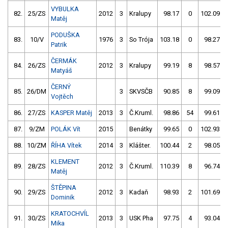
VYBULKA
82.
25/ZS
2012
3
Kralupy
98.17
0
102.09
Matěj
PODUŠKA
83.
10/V
1976
3
So Trója
103.18
0
98.27
Patrik
ČERMÁK
84.
26/ZS
2012
3
Kralupy
99.19
8
98.57
Matyáš
ČERNÝ
85.
26/DM
3
SKVSČB
90.85
8
99.09
Vojtěch
86.
27/ZS
KASPER Matěj
2013
3
Č.Kruml.
98.86
54
99.61
87.
9/ZM
POLÁK Vít
2015
Benátky
99.65
0
102.93
88.
10/ZM
ŘÍHA Vítek
2014
3
Klášter.
100.44
2
98.05
KLEMENT
89.
28/ZS
2012
3
Č.Kruml.
110.39
8
96.74
Matěj
ŠTĚPINA
90.
29/ZS
2012
3
Kadaň
98.93
2
101.69
Dominik
KRATOCHVÍL
91.
30/ZS
2013
3
USK Pha
97.75
4
93.04
Mika