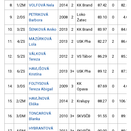
8.
1/ZM
VOLFOVÁ Nela
2014
2
KK Brand
87.42
0
82.52
PETRIKOVÁ
Loko
9.
2/DS
2008
2
83.10
0
4.00
Barbora
Žatec
10.
3/ZS
ŠENKOVÁ Aniko
2013
2
KK Brand
83.97
0
84.87
MAZÚRKOVÁ
11.
4/ZS
2013
2
USK Pha
82.27
2
86.62
Lola
VÁLKOVÁ
12.
5/ZS
2012
2
VS Tábor
86.29
2
85.23
Tereza
HAVLIŠOVÁ
13.
6/ZS
2013
3+
USK Pha
89.12
2
87.39
Kristína
FOLTYSOVÁ
KK
14.
3/DS
2009
3
87.69
0
4.00
Tereza Abigail
Opava
HAVLÍNOVÁ
15.
2/ZM
2014
2
Kralupy
88.27
0
106.71
Eliška
TONCAROVÁ
16.
3/DM
2010
3+
SKVSČB
91.55
0
89.15
Blanka
HYBRANTOVÁ
17.
4/DM
2011
3+
SKVSČB
90.00
0
89.32