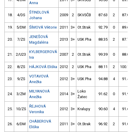
Anna
ŠTINDLOVÁ
18.
4/DS
2009
2
SKVSČB
87.63
2
87.03
Johana
19.
5/DM
ŠÍMOVÁ Viktorie
2011
3+
Ot.Strak
92.79
0
89.67
JENEŠOVÁ
20.
7/ZS
2013
3+
USK Pha
88.35
2
87.78
Magdaléna
KYLBERGEROVÁ
21.
2/U23
2007
2
Ot.Strak
99.39
0
88.06
Iva
22.
8/ZS
HÁJKOVÁ Eliška
2012
2
USK Pha
88.11
2
100.16
VOTAVOVÁ
23.
9/ZS
2012
3+
USK Pha
94.88
4
91.49
Anežka
MILYANOVÁ
Loko
24.
3/ZM
2014
3+
91.62
0
91.96
Anežka
Žatec
ŘEJHOVÁ
25.
10/ZS
2012
3+
Kralupy
90.60
4
91.64
Veronika
CHÁBEROVÁ
26.
6/DM
2011
3+
Ot.Strak
96.92
2
91.09
Eliška