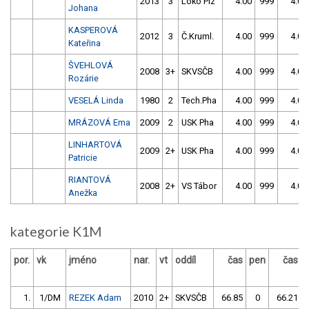
2013
3
Loko Plz
4.00
999
4.00
Johana
KASPEROVÁ
2012
3
Č.Kruml.
4.00
999
4.00
Kateřina
ŠVEHLOVÁ
2008
3+
SKVSČB
4.00
999
4.00
Rozárie
VESELÁ Linda
1980
2
Tech.Pha
4.00
999
4.00
MRÁZOVÁ Ema
2009
2
USK Pha
4.00
999
4.00
LINHARTOVÁ
2009
2+
USK Pha
4.00
999
4.00
Patricie
RIANTOVÁ
2008
2+
VS Tábor
4.00
999
4.00
Anežka
kategorie K1M
por.
vk
jméno
nar.
vt
oddíl
čas
pen
čas
1.
1/DM
REZEK Adam
2010
2+
SKVSČB
66.85
0
66.21