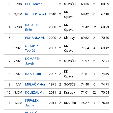
2.
1/DS
PETR Martin
2
SKVSČB
68.55
2
68.09
KK
3.
2/DM
ROUSEK David
2010
2
68.42
0
67.18
Opava
BALARIN
KK
4.
2/DS
2008
2
71.42
52
68.93
Evžen
Opava
5.
POHANKA Vít
2000
2
Klatovy
69.82
2
70.70
STROPEK
KK
6.
1/U23
2007
2
71.54
4
69.42
Tobiáš
Opava
KOMÁREK
7.
2/U23
2
SKVSČB
71.97
2
72.71
Jakub
KK
8.
3/U23
BAAR Patrik
2007
2
73.81
4
74.39
Opava
9.
1/V
MULAČ Viktor
1975
2
SKVSČB
74.40
0
74.71
10.
3/DM
DOLEŽAL Vít
2011
2
Kralupy
71.01
52
70.64
KRPÁLEK
11.
4/DM
2011
2
USK Pha
76.27
4
75.35
Jáchym