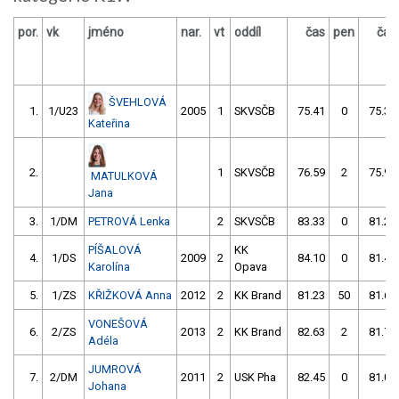
por.
vk
jméno
nar.
vt
oddíl
čas
pen
čas
ŠVEHLOVÁ
1.
1/U23
2005
1
SKVSČB
75.41
0
75.32
Kateřina
2.
1
SKVSČB
76.59
2
75.99
MATULKOVÁ
Jana
3.
1/DM
PETROVÁ Lenka
2
SKVSČB
83.33
0
81.22
PÍŠALOVÁ
KK
4.
1/DS
2009
2
84.10
0
81.46
Karolína
Opava
5.
1/ZS
KŘIŽKOVÁ Anna
2012
2
KK Brand
81.23
50
81.61
VONEŠOVÁ
6.
2/ZS
2013
2
KK Brand
82.63
2
81.74
Adéla
JUMROVÁ
7.
2/DM
2011
2
USK Pha
82.45
0
81.05
Johana