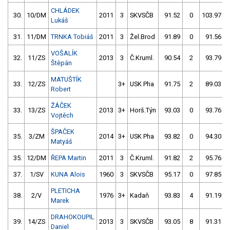
CHLÁDEK
30.
10/DM
2011
3
SKVSČB
91.52
0
103.97
Lukáš
31.
11/DM
TRNKA Tobiáš
2011
3
Žel.Brod
91.89
0
91.56
VOŠALÍK
32.
11/ZS
2013
3
Č.Kruml.
90.54
2
93.79
Štěpán
MATUŠTÍK
33.
12/ZS
3+
USK Pha
91.75
2
89.03
Robert
ŽÁČEK
33.
13/ZS
2013
3+
Horš.Týn
93.03
0
93.76
Vojtěch
ŠPAČEK
35.
3/ZM
2014
3+
USK Pha
93.82
0
94.30
Matyáš
35.
12/DM
ŘEPA Martin
2011
3
Č.Kruml.
91.82
2
95.76
37.
1/SV
KUNA Alois
1960
3
SKVSČB
95.17
0
97.85
PLETICHA
38.
2/V
1976
3+
Kadaň
93.83
4
91.19
Marek
DRAHOKOUPIL
39.
14/ZS
2013
3
SKVSČB
93.05
8
91.31
Daniel