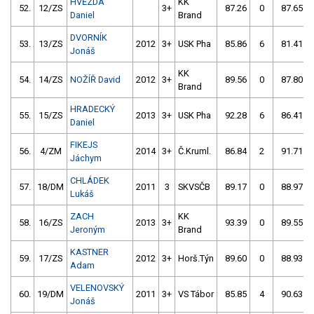
HVĚZDA
KK
52.
12/ZS
3+
87.26
0
87.65
Daniel
Brand
DVORNÍK
53.
13/ZS
2012
3+
USK Pha
85.86
6
81.41
Jonáš
KK
54.
14/ZS
NOŽÍŘ David
2012
3+
89.56
0
87.80
Brand
HRADECKÝ
55.
15/ZS
2013
3+
USK Pha
92.28
6
86.41
Daniel
FIKEJS
56.
4/ZM
2014
3+
Č.Kruml.
86.84
2
91.71
Jáchym
CHLÁDEK
57.
18/DM
2011
3
SKVSČB
89.17
0
88.97
Lukáš
ZACH
KK
58.
16/ZS
2013
3+
93.39
0
89.55
Jeroným
Brand
KASTNER
59.
17/ZS
2012
3+
Horš.Týn
89.60
0
88.93
Adam
VELENOVSKÝ
60.
19/DM
2011
3+
VS Tábor
85.85
4
90.63
Jonáš