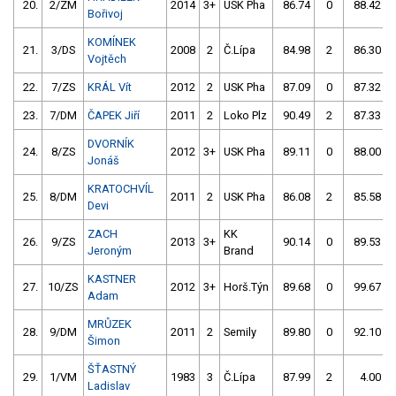
20.
2/ZM
2014
3+
USK Pha
86.74
0
88.42
Bořivoj
KOMÍNEK
21.
3/DS
2008
2
Č.Lípa
84.98
2
86.30
Vojtěch
22.
7/ZS
KRÁL Vít
2012
2
USK Pha
87.09
0
87.32
23.
7/DM
ČAPEK Jiří
2011
2
Loko Plz
90.49
2
87.33
DVORNÍK
24.
8/ZS
2012
3+
USK Pha
89.11
0
88.00
Jonáš
KRATOCHVÍL
25.
8/DM
2011
2
USK Pha
86.08
2
85.58
Devi
ZACH
KK
26.
9/ZS
2013
3+
90.14
0
89.53
Jeroným
Brand
KASTNER
27.
10/ZS
2012
3+
Horš.Týn
89.68
0
99.67
Adam
MRŮZEK
28.
9/DM
2011
2
Semily
89.80
0
92.10
Šimon
ŠŤASTNÝ
29.
1/VM
1983
3
Č.Lípa
87.99
2
4.00
Ladislav