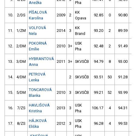
Anežka
Pha
PÍŠALOVÁ
KK
10.
2/DS
2009
2
92.85
0
90.80
2
Karolína
Opava
VOLFOVÁ
KK
11.
1/ZM
2014
3
93.20
2
89.59
4
Nela
Brand
POKORNÁ
USK
12.
2/DM
2010
3+
92.48
2
91.49
6
Emílie
Pha
HYBRANTOVÁ
13.
3/DM
2011
3+
SKVSČB
94.79
8
93.00
2
Anna
PETROVÁ
14.
4/DM
2
SKVSČB
93.51
50
91.28
4
Lenka
TONCAROVÁ
15.
5/DM
2010
3
SKVSČB
99.21
52
93.99
2
Blanka
HAVLIŠOVÁ
USK
16.
7/ZS
2013
3
106.17
4
94.31
2
Kristína
Pha
HÁJKOVÁ
USK
17.
8/ZS
2012
3
96.28
4
99.53
2
Eliška
Pha