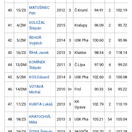
MATUŠINEC
40.
15/ZS
2012
3
Č.Kruml.
94.91
2
102.19
Petr
DOLEŽAL
41.
4/ZM
2015
Kralupy
96.09
2
93.72
Štěpán
ŘEHOŘ
42.
5/ZM
2014
3
USK Pha
100.60
2
95.96
Vojtěch
43.
16/ZS
ŘÍHA Janek
2013
3
Klášter.
98.34
0
118.14
KOMÍNEK
44.
13/DM
2011
3
Č.Lípa
97.90
6
99.20
Štěpán
45.
6/ZM
KOS Eduard
2014
3
USK Pha
102.60
0
100.08
VOTAVA
46.
14/DM
2010
3+
Frol
90.33
54
95.22
Michal
KK
47.
17/ZS
KUBITA Lukáš
2013
3
102.79
2
110.19
Opava
KRATOCHVÍL
48.
18/ZS
2013
3
USK Pha
105.21
54
105.04
Mika
49.
19/ZS
ŠITRA Štěpán
2013
3
SKVSČB
105.70
2
107.18