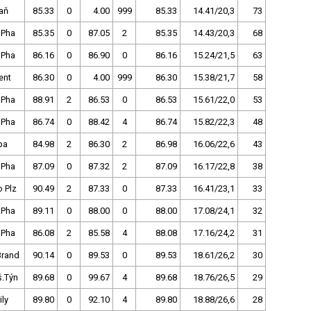
aň
85.33
0
4.00
999
85.33
14.41/20,3
73
 Pha
85.35
0
87.05
2
85.35
14.43/20,3
68
 Pha
86.16
0
86.90
0
86.16
15.24/21,5
63
ent
86.30
0
4.00
999
86.30
15.38/21,7
58
 Pha
88.91
2
86.53
0
86.53
15.61/22,0
53
 Pha
86.74
0
88.42
4
86.74
15.82/22,3
48
pa
84.98
2
86.30
2
86.98
16.06/22,6
43
 Pha
87.09
0
87.32
2
87.09
16.17/22,8
38
 Plz
90.49
2
87.33
0
87.33
16.41/23,1
33
 Pha
89.11
0
88.00
0
88.00
17.08/24,1
32
 Pha
86.08
2
85.58
4
88.08
17.16/24,2
31
Brand
90.14
0
89.53
0
89.53
18.61/26,2
30
š.Týn
89.68
0
99.67
4
89.68
18.76/26,5
29
ly
89.80
0
92.10
4
89.80
18.88/26,6
28