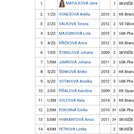
MATULKOVÁ Jana
1.
1
SKVSČB
2.
1/ZS
VONEŠOVÁ Adéla
2013
2
KK Bran
3.
2/ZS
VÁLKOVÁ Tereza
2012
2
VS Tábo
4.
3/ZS
MAZÚRKOVÁ Lola
2013
2
USK Pha
5.
4/ZS
KŘIŽKOVÁ Anna
2012
2
KK Bran
6.
1/DS
ŠTINDLOVÁ Johana
2009
2
SKVSČB
7.
1/DM
JUMROVÁ Johana
2011
2
USK Pha
8.
5/ZS
ŠENKOVÁ Aniko
2013
2
KK Bran
9.
6/ZS
VOTAVOVÁ Anežka
2012
3
USK Pha
10.
2/DS
PÍŠALOVÁ Karolína
2009
2
KK Opav
11.
1/ZM
VOLFOVÁ Nela
2014
3
KK Bran
12.
2/DM
POKORNÁ Emílie
2010
3+
USK Pha
13.
3/DM
HYBRANTOVÁ Anna
2011
3+
SKVSČB
14.
4/DM
PETROVÁ Lenka
2
SKVSČB