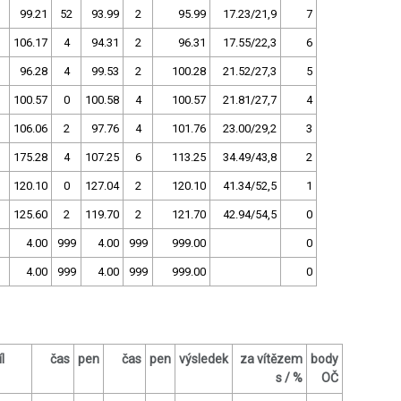
99.21
52
93.99
2
95.99
17.23/21,9
7
106.17
4
94.31
2
96.31
17.55/22,3
6
96.28
4
99.53
2
100.28
21.52/27,3
5
100.57
0
100.58
4
100.57
21.81/27,7
4
106.06
2
97.76
4
101.76
23.00/29,2
3
175.28
4
107.25
6
113.25
34.49/43,8
2
120.10
0
127.04
2
120.10
41.34/52,5
1
125.60
2
119.70
2
121.70
42.94/54,5
0
4.00
999
4.00
999
999.00
0
4.00
999
4.00
999
999.00
0
l
čas
pen
čas
pen
výsledek
za vítězem
body
s / %
OČ