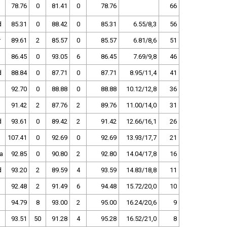
78.76
0
81.41
0
78.76
66
d
85.31
0
88.42
0
85.31
6.55/8,3
56
r
89.61
2
85.57
0
85.57
6.81/8,6
51
86.45
0
93.05
6
86.45
7.69/9,8
46
d
88.84
0
87.71
0
87.71
8.95/11,4
41
92.70
0
88.88
0
88.88
10.12/12,8
36
91.42
2
87.76
2
89.76
11.00/14,0
31
d
93.61
0
89.42
2
91.42
12.66/16,1
26
107.41
0
92.69
0
92.69
13.93/17,7
21
a
92.85
0
90.80
2
92.80
14.04/17,8
16
d
93.20
2
89.59
4
93.59
14.83/18,8
11
92.48
2
91.49
6
94.48
15.72/20,0
10
94.79
8
93.00
2
95.00
16.24/20,6
9
93.51
50
91.28
4
95.28
16.52/21,0
8