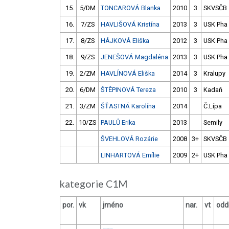
15.
5/DM
TONCAROVÁ Blanka
2010
3
SKVSČB
16.
7/ZS
HAVLIŠOVÁ Kristína
2013
3
USK Pha
17.
8/ZS
HÁJKOVÁ Eliška
2012
3
USK Pha
18.
9/ZS
JENEŠOVÁ Magdaléna
2013
3
USK Pha
19.
2/ZM
HAVLÍNOVÁ Eliška
2014
3
Kralupy
20.
6/DM
ŠTĚPINOVÁ Tereza
2010
3
Kadaň
21.
3/ZM
ŠŤASTNÁ Karolína
2014
Č.Lípa
22.
10/ZS
PAULŮ Erika
2013
Semily
ŠVEHLOVÁ Rozárie
2008
3+
SKVSČB
LINHARTOVÁ Emílie
2009
2+
USK Pha
kategorie C1M
por.
vk
jméno
nar.
vt
oddí