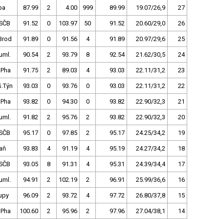
pa
87.99
2
4.00
999
89.99
19.07/26,9
27
SČB
91.52
0
103.97
50
91.52
20.60/29,0
26
Brod
91.89
0
91.56
4
91.89
20.97/29,6
25
uml.
90.54
2
93.79
8
92.54
21.62/30,5
24
 Pha
91.75
2
89.03
4
93.03
22.11/31,2
23
š.Týn
93.03
0
93.76
0
93.03
22.11/31,2
22
 Pha
93.82
0
94.30
0
93.82
22.90/32,3
21
uml.
91.82
2
95.76
2
93.82
22.90/32,3
20
SČB
95.17
0
97.85
2
95.17
24.25/34,2
19
aň
93.83
4
91.19
4
95.19
24.27/34,2
18
SČB
93.05
8
91.31
4
95.31
24.39/34,4
17
uml.
94.91
2
102.19
2
96.91
25.99/36,6
16
upy
96.09
2
93.72
4
97.72
26.80/37,8
15
 Pha
100.60
2
95.96
2
97.96
27.04/38,1
14