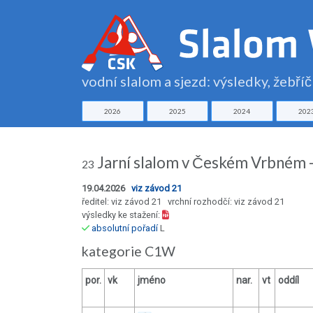
vodní slalom a sjezd: výsledky, žebří
2026
2025
2024
202
Jarní slalom v Českém Vrbném -
23
19.04.2026
viz závod 21
ředitel: viz závod 21 vrchní rozhodčí: viz závod 21
výsledky ke stažení:
absolutní pořadí
L
kategorie C1W
por.
vk
jméno
nar.
vt
oddíl