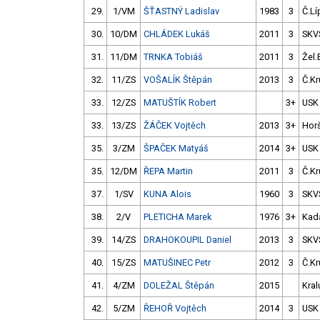
29.
1/VM
ŠŤASTNÝ Ladislav
1983
3
Č.Lí
30.
10/DM
CHLÁDEK Lukáš
2011
3
SKV
31.
11/DM
TRNKA Tobiáš
2011
3
Žel.
32.
11/ZS
VOŠALÍK Štěpán
2013
3
Č.Kr
33.
12/ZS
MATUŠTÍK Robert
3+
USK
33.
13/ZS
ŽÁČEK Vojtěch
2013
3+
Hor
35.
3/ZM
ŠPAČEK Matyáš
2014
3+
USK
35.
12/DM
ŘEPA Martin
2011
3
Č.Kr
37.
1/SV
KUNA Alois
1960
3
SKV
38.
2/V
PLETICHA Marek
1976
3+
Kad
39.
14/ZS
DRAHOKOUPIL Daniel
2013
3
SKV
40.
15/ZS
MATUŠINEC Petr
2012
3
Č.Kr
41.
4/ZM
DOLEŽAL Štěpán
2015
Kral
42.
5/ZM
ŘEHOŘ Vojtěch
2014
3
USK