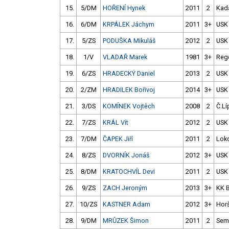
15.
5/DM
HOŘENÍ Hynek
2011
2
Kad
16.
6/DM
KRPÁLEK Jáchym
2011
3+
USK
17.
5/ZS
PODUŠKA Mikuláš
2012
2
USK
18.
1/V
VLADAŘ Marek
1981
3+
Reg
19.
6/ZS
HRADECKÝ Daniel
2013
2
USK
20.
2/ZM
HRADILEK Bořivoj
2014
3+
USK
21.
3/DS
KOMÍNEK Vojtěch
2008
2
Č.Lí
22.
7/ZS
KRÁL Vít
2012
2
USK
23.
7/DM
ČAPEK Jiří
2011
2
Loko
24.
8/ZS
DVORNÍK Jonáš
2012
3+
USK
25.
8/DM
KRATOCHVÍL Devi
2011
2
USK
26.
9/ZS
ZACH Jeroným
2013
3+
KK 
27.
10/ZS
KASTNER Adam
2012
3+
Hor
28.
9/DM
MRŮZEK Šimon
2011
2
Semi