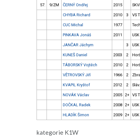
57.
9/ZM
ČERNÝ Ondřej
2015
SKV
CHYBA Richard
2010
3
VS 
CUC Michal
1977
Tec
PINKAVA Jonáš
2011
USK
JANČAR Jáchym
3
USK
KUNEŠ Daniel
2003
2
Hor
TÁBORSKÝ Vojtěch
2010
2
Hor
VĚTROVSKÝ Jiří
1966
2
Zbra
KVAPIL Kryštof
2012
2
Sláv
NOVÁK Václav
2005
2+
VS 
DOČKAL Radek
2008
2+
USK
HLADÍK Šimon
2009
2+
USK
kategorie K1W