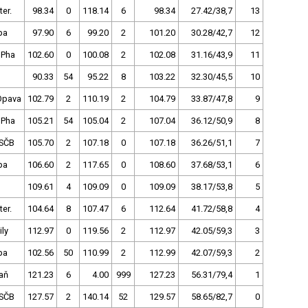
ter.
98.34
0
118.14
6
98.34
27.42/38,7
13
pa
97.90
6
99.20
2
101.20
30.28/42,7
12
 Pha
102.60
0
100.08
2
102.08
31.16/43,9
11
90.33
54
95.22
8
103.22
32.30/45,5
10
Opava
102.79
2
110.19
2
104.79
33.87/47,8
9
 Pha
105.21
54
105.04
2
107.04
36.12/50,9
8
SČB
105.70
2
107.18
0
107.18
36.26/51,1
7
pa
106.60
2
117.65
0
108.60
37.68/53,1
6
109.61
4
109.09
0
109.09
38.17/53,8
5
ter.
104.64
8
107.47
6
112.64
41.72/58,8
4
ly
112.97
0
119.56
2
112.97
42.05/59,3
3
pa
102.56
50
110.99
2
112.99
42.07/59,3
2
aň
121.23
6
4.00
999
127.23
56.31/79,4
1
SČB
127.57
2
140.14
52
129.57
58.65/82,7
0