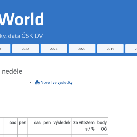
čky, data ČSK DV
3
2022
2021
2020
2019
2
 neděle
Nové live výsledky
čas
pen
čas
pen
výsledek
za vítězem
body
s / %
OČ