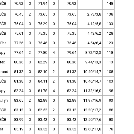
SČB
70.92
0
71.94
0
70.92
148
SČB
76.45
2
73.65
0
73.65
2.73/3,8
138
SČB
75.04
0
75.29
0
75.04
4.12/5,8
133
SČB
75.61
0
75.35
0
75.35
4.43/6,2
128
 Pha
77.26
0
75.46
0
75.46
4.54/6,4
123
upy
77.64
2
77.80
4
79.64
8.72/12,3
118
ter.
80.36
0
82.29
0
80.36
9.44/13,3
113
Brand
81.32
0
82.10
2
81.32
10.40/14,7
108
SČB
81.38
0
84.11
2
81.38
10.46/14,7
103
upy
82.24
0
81.78
4
82.24
11.32/16,0
98
š.Týn
83.65
2
82.89
0
82.89
11.97/16,9
93
SČB
83.12
0
82.52
2
83.12
12.20/17,2
88
SČB
83.99
0
83.42
0
83.42
12.50/17,6
83
pa
85.19
0
83.52
0
83.52
12.60/17,8
78