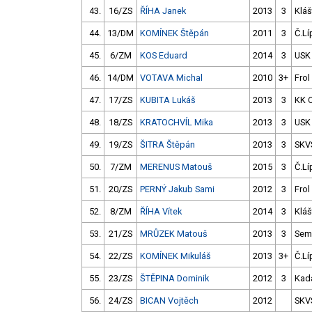
43.
16/ZS
ŘÍHA Janek
2013
3
Kláš
44.
13/DM
KOMÍNEK Štěpán
2011
3
Č.Lí
45.
6/ZM
KOS Eduard
2014
3
USK
46.
14/DM
VOTAVA Michal
2010
3+
Frol
47.
17/ZS
KUBITA Lukáš
2013
3
KK 
48.
18/ZS
KRATOCHVÍL Mika
2013
3
USK
49.
19/ZS
ŠITRA Štěpán
2013
3
SKV
50.
7/ZM
MERENUS Matouš
2015
3
Č.Lí
51.
20/ZS
PERNÝ Jakub Sami
2012
3
Frol
52.
8/ZM
ŘÍHA Vítek
2014
3
Kláš
53.
21/ZS
MRŮZEK Matouš
2013
3
Semi
54.
22/ZS
KOMÍNEK Mikuláš
2013
3+
Č.Lí
55.
23/ZS
ŠTĚPINA Dominik
2012
3
Kad
56.
24/ZS
BICAN Vojtěch
2012
SKV