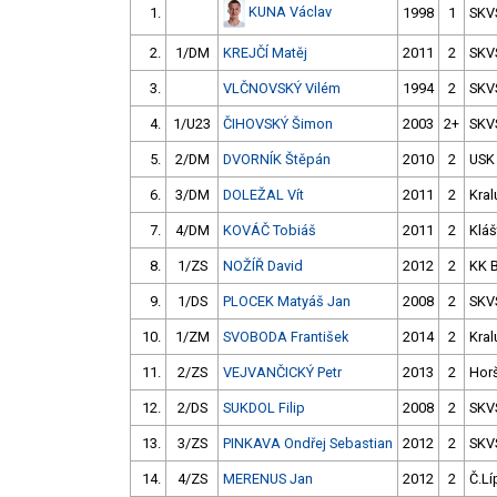
KUNA Václav
1.
1998
1
SKV
2.
1/DM
KREJČÍ Matěj
2011
2
SKV
3.
VLČNOVSKÝ Vilém
1994
2
SKV
4.
1/U23
ČIHOVSKÝ Šimon
2003
2+
SKV
5.
2/DM
DVORNÍK Štěpán
2010
2
USK
6.
3/DM
DOLEŽAL Vít
2011
2
Kral
7.
4/DM
KOVÁČ Tobiáš
2011
2
Kláš
8.
1/ZS
NOŽÍŘ David
2012
2
KK 
9.
1/DS
PLOCEK Matyáš Jan
2008
2
SKV
10.
1/ZM
SVOBODA František
2014
2
Kral
11.
2/ZS
VEJVANČICKÝ Petr
2013
2
Hor
12.
2/DS
SUKDOL Filip
2008
2
SKV
13.
3/ZS
PINKAVA Ondřej Sebastian
2012
2
SKV
14.
4/ZS
MERENUS Jan
2012
2
Č.Lí