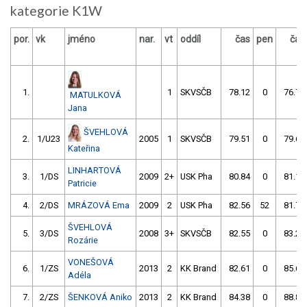
kategorie K1W
por.
vk
jméno
nar.
vt
oddíl
čas
pen
čas
1.
1
SKVSČB
78.12
0
76.75
MATULKOVÁ
Jana
ŠVEHLOVÁ
2.
1/U23
2005
1
SKVSČB
79.51
0
79.63
Kateřina
LINHARTOVÁ
3.
1/DS
2009
2+
USK Pha
80.84
0
81.17
Patricie
4.
2/DS
MRÁZOVÁ Ema
2009
2
USK Pha
82.56
52
81.74
ŠVEHLOVÁ
5.
3/DS
2008
3+
SKVSČB
82.55
0
83.22
Rozárie
VONEŠOVÁ
6.
1/ZS
2013
2
KK Brand
82.61
0
85.69
Adéla
7.
2/ZS
ŠENKOVÁ Aniko
2013
2
KK Brand
84.38
0
88.83