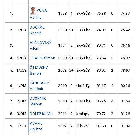
KUNA
1.
1998
1
SKVSČB
76.38
0
74.37
Václav
DOČKAL
2.
1/DS
2008
2+
USK Pha
74.87
0
75.42
Radek
VLČNOVSKÝ
3.
1994
2
SKVSČB
80.71
0
76.16
Vilém
4.
2/DS
HLADÍK Šimon
2009
2+
USK Pha
76.64
2
76.97
ČIHOVSKÝ
5.
1/U23
2003
2+
SKVSČB
80.02
2
78.97
Šimon
TÁBORSKÝ
6.
1/DM
2010
2
Horš.Týn
83.17
4
80.26
Vojtěch
DVORNÍK
7.
2/DM
2010
2
USK Pha
86.25
4
81.68
Štěpán
8.
3/DM
DOLEŽAL Vít
2011
2
Kralupy
79.72
2
81.26
KVAPIL
9.
1/ZS
2012
2
Sláv.KV
83.60
0
82.09
Kryštof