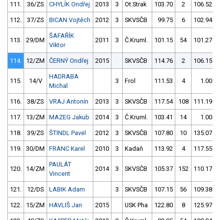
111.
36/ZS
CHYLÍK Ondřej
2013
3
Ot.Strak
103.70
2
106.52
112.
37/ZS
BICAN Vojtěch
2012
3
SKVSČB
99.75
6
102.94
ŠAFAŘÍK
113.
29/DM
2011
3
Č.Kruml.
101.15
54
101.27
Viktor
114.
12/ZM
ČERNÝ Ondřej
2015
SKVSČB
114.76
2
106.15
HADRABA
115.
14/V
3
Frol
111.53
4
1.00
Michal
116.
38/ZS
VRAJ Antonín
2013
3
SKVSČB
117.54
108
111.19
117.
13/ZM
MAZEG Jakub
2014
3
Č.Kruml.
103.41
14
1.00
118.
39/ZS
ŠTINDL Pavel
2012
3
SKVSČB
107.80
10
135.07
119.
30/DM
FRANC Karel
2010
3
Kadaň
113.92
4
117.55
PAULÁT
120.
14/ZM
2014
3
SKVSČB
105.37
152
110.17
Vincent
121.
12/DS
LABIK Adam
3
SKVSČB
107.15
56
109.38
122.
15/ZM
HAVLIŠ Jan
2015
USK Pha
122.80
8
125.97