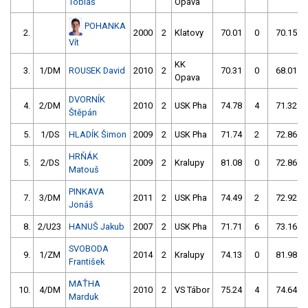
Tobiáš
Opava
POHANKA
2.
2000
2
Klatovy
70.01
0
70.15
Vít
KK
3.
1/DM
ROUSEK David
2010
2
70.31
0
68.01
Opava
DVORNÍK
4.
2/DM
2010
2
USK Pha
74.78
4
71.32
Štěpán
5.
1/DS
HLADÍK Šimon
2009
2
USK Pha
71.74
2
72.86
HRŇÁK
5.
2/DS
2009
2
Kralupy
81.08
0
72.86
Matouš
PINKAVA
7.
3/DM
2011
2
USK Pha
74.49
2
72.92
Jonáš
8.
2/U23
HANUŠ Jakub
2007
2
USK Pha
71.71
6
73.16
SVOBODA
9.
1/ZM
2014
2
Kralupy
74.13
0
81.98
František
MAŤHA
10.
4/DM
2010
2
VS Tábor
75.24
4
74.64
Marduk