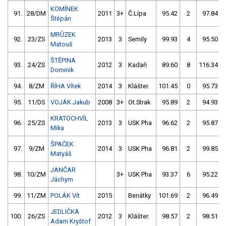
KOMÍNEK
91.
28/DM
2011
3+
Č.Lípa
95.42
2
97.84
Štěpán
MRŮZEK
92.
23/ZS
2013
3
Semily
99.93
4
95.50
Matouš
ŠTĚPINA
93.
24/ZS
2012
3
Kadaň
89.60
8
116.34
Dominik
94.
8/ZM
ŘÍHA Vítek
2014
3
Klášter.
101.45
0
95.73
95.
11/DS
VOJÁK Jakub
2008
3+
Ot.Strak
95.89
2
94.93
KRATOCHVÍL
96.
25/ZS
2013
3
USK Pha
96.62
2
95.87
Mika
ŠPAČEK
97.
9/ZM
2014
3
USK Pha
96.81
2
99.85
Matyáš
JANČAR
98.
10/ZM
3+
USK Pha
93.37
6
95.22
Jáchym
99.
11/ZM
POLÁK Vít
2015
Benátky
101.69
2
96.49
JEDLIČKA
100.
26/ZS
2012
3
Klášter.
98.57
2
98.51
Adam Kryštof