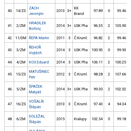
ZACH
KK
40.
14/ZS
2013
3+
97.89
0
95.46
Jeroným
Brand
HRADILEK
41.
2/ZM
2014
3+
USK Pha
96.35
2
105.90
Bořivoj
42.
11/DM
ŘEPA Martin
2011
3
Č.Kruml.
96.82
2
99.46
ŘEHOŘ
43.
3/ZM
2014
3
USK Pha
100.93
0
99.93
Vojtěch
44.
4/ZM
KOS Eduard
2014
3
USK Pha
106.11
2
100.25
MATUŠINEC
45.
15/ZS
2012
3
Č.Kruml.
98.28
2
107.66
Petr
ŠPAČEK
46.
5/ZM
2014
3+
USK Pha
99.30
2
102.02
Matyáš
VOŠALÍK
47.
16/ZS
2013
3
Č.Kruml.
97.43
4
94.34
Štěpán
DOLEŽAL
48.
6/ZM
2015
Kralupy
102.54
0
99.18
Štěpán