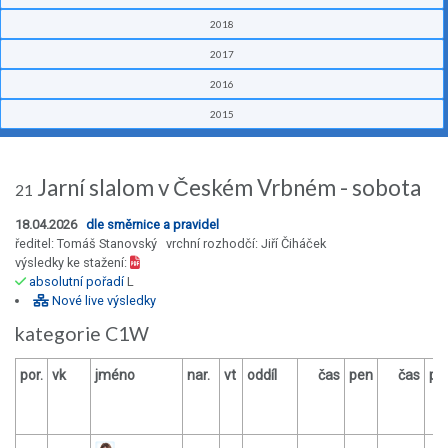
2018
2017
2016
2015
Jarní slalom v Českém Vrbném - sobota
21
18.04.2026
dle směrnice a pravidel
ředitel: Tomáš Stanovský vrchní rozhodčí: Jiří Čiháček
výsledky ke stažení:
absolutní pořadí
L
Nové live výsledky
kategorie C1W
por.
vk
jméno
nar.
vt
oddíl
čas
pen
čas
pe