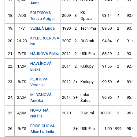
Anna
FOLTYSOVÁ
KK
18.
7/DS
2009
3
93.14
4
90.09
Tereza Abigail
Opava
19.
1/V
VESELÁ Linda
1980
2
Tech.Pha
89.50
2
90.77
KYLBERGEROVÁ
20.
2/U23
2007
2
Ot.Strak
94.84
0
91.03
Iva
21.
7/ZS
HÁJKOVÁ Eliška
2012
2
USK Pha
88.29
4
90.10
HAVLÍNOVÁ
22.
1/ZM
2014
2
Kralupy
91.55
2
92.40
Eliška
ŘEJHOVÁ
23.
8/ZS
2012
3+
Kralupy
99.59
6
89.96
Veronika
MILYANOVÁ
Loko
24.
2/ZM
2014
3+
96.86
4
95.16
Anežka
Žatec
NOVOTNÁ
25.
4/DM
2010
Č.Kruml.
100.91
2
95.60
Natálie
FRIDRICHOVÁ
26.
9/ZS
3+
USK Pha
1.00
999
95.98
Alice Ludmila