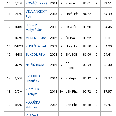
10.
4/DM
KOVÁČ Tobiáš
2011
2
Klášter.
84.01
2
83.61
VEJVANČICKÝ
11.
2/ZS
2013
2
Horš.Týn
84.22
0
84.39
Petr
PLOCEK
12.
3/DS
2008
2
SKVSČB
88.28
0
84.46
Matyáš Jan
13.
3/ZS
MERENUS Jan
2012
2
Č.Lípa
85.22
0
90.81
14.
2/U23
KUNEŠ Daniel
2003
2
Horš.Týn
83.80
2
4.00
15.
4/DS
SUKDOL Filip
2008
2
SKVSČB
86.09
0
94.41
KK
16.
4/ZS
NOŽÍŘ David
2012
2
88.73
0
86.48
Brand
SVOBODA
17.
1/ZM
2014
2
Kralupy
86.12
2
83.37
František
KRPÁLEK
18.
5/DM
2011
3+
USK Pha
90.72
0
87.97
Jáchym
PODUŠKA
19.
5/ZS
2012
2
USK Pha
88.48
0
89.42
Mikuláš
VLADAŘ