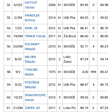
HOTOVÝ
52.
6/U23
2006
3+
SKVSČB
85.95
0
84.98
Václav
HRADILEK
53.
2/ZM
2014
3+
USK Pha
84.35
2
90.32
Bořivoj
54.
7/ZS
KRÁL Vít
2012
3+
USK Pha
86.41
0
86.70
55.
19/DM
TRNKA Tobiáš
2011
3+
Žel.Brod
86.60
2
86.60
KOLÍNSKÝ
56.
20/DM
2010
3+
SKVSČB
92.71
4
83.25
Matyáš
MILYAN
Loko
57.
8/ZS
2012
2
87.29
0
94.14
Štěpán
Žatec
TONCAR
58.
9/V
1975
3+
SKVSČB
4.00
999
85.47
Martin
PODUŠKA
59.
9/ZS
2012
3+
USK Pha
88.47
4
83.75
Mikuláš
DRAHOKOUPIL
60.
10/ZS
2013
3
SKVSČB
99.33
2
85.83
Daniel
61.
21/DM
ČAPEK Jiří
2011
2
Loko Plz
86.19
2
87.29