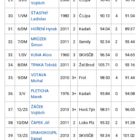
Vojtěch
ŠŤASTNÝ
30.
1/VM
1983
3
Č.Lípa
90.13
4
91.04
Ladislav
31.
6/DM
HOŘENÍ Hynek
2011
2
Kadaň
94.04
2
89.37
MRŮZEK
32.
7/DM
2011
2
Semily
92.34
2
93.44
Šimon
33.
1/SV
KUNA Alois
1960
3
SKVSČB
96.54
0
94.65
34.
8/DM
TRNKA Tobiáš
2011
3
Žel.Brod
105.71
0
93.16
VOTAVA
35.
9/DM
2010
3+
Frol
98.50
4
91.44
Michal
PLETICHA
36.
3/V
1976
3+
Kadaň
95.84
0
94.08
Marek
ŽÁČEK
37.
12/ZS
2013
3+
Horš.Týn
98.31
0
96.05
Vojtěch
38.
10/DM
ČAPEK Jiří
2011
2
Loko Plz
95.32
2
91.28
DRAHOKOUPIL
39.
13/ZS
2013
3
SKVSČB
93.34
4
101.02
Daniel