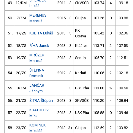
CHLÁDEK
49.
12/DM
2011
3
SKVSČB
103.74
4
99.18
Lukáš
MERENUS
50.
7/ZM
2015
3
Č.Lípa
107.26
0
103.88
Matouš
KK
51.
17/ZS
KUBITA Lukáš
2013
3
105.42
0
102.36
Opava
52.
18/ZS
ŘÍHA Janek
2013
3
Klášter.
113.71
2
107.53
MRŮZEK
53.
19/ZS
2013
3
Semily
105.70
2
112.51
Matouš
ŠTĚPINA
54.
20/ZS
2012
3
Kadaň
110.06
2
102.18
Dominik
JANČAR
55.
8/ZM
3
USK Pha
113.88
52
108.68
Jáchym
56.
21/ZS
ŠITRA Štěpán
2013
3
SKVSČB
110.20
4
108.84
KRATOCHVÍL
57.
22/ZS
2013
3
USK Pha
108.88
0
109.46
Mika
KOMÍNEK
58.
23/ZS
2013
3+
Č.Lípa
112.59
2
103.82
Mikuláš