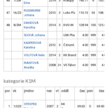
46.
7/ZM
2014
3
Kralupy
140.77
6
130.30
Ema
RUSSWURM
47.
16/ZS
2013
3
Loko Plz
110.13
54
108.12
Johana
DAVIDOVÁ
48.
8/ZM
2014
3
KVS HK
128.94
100
125.62
Karolína
SUCHÁ Johana
USK Pha
4.00
999
4.00
KASPEROVÁ
2012
3
Č.Kruml.
4.00
999
4.00
Kateřina
VOLFOVÁ Nela
2014
2
KK Brand
4.00
999
4.00
RIANTOVÁ
2008
2+
VS Tábor
4.00
999
4.00
Anežka
kategorie K1M
por.
vk
jméno
nar.
vt
oddíl
čas
pen
čas
STROPEK
KK
1.
1/U23
2007
2
69.63
0
69.40