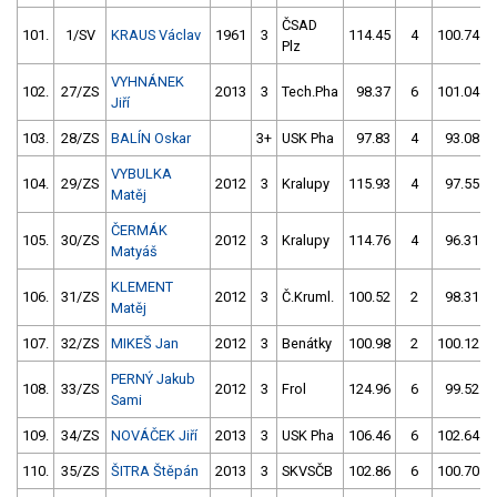
ČSAD
101.
1/SV
KRAUS Václav
1961
3
114.45
4
100.74
Plz
VYHNÁNEK
102.
27/ZS
2013
3
Tech.Pha
98.37
6
101.04
Jiří
103.
28/ZS
BALÍN Oskar
3+
USK Pha
97.83
4
93.08
VYBULKA
104.
29/ZS
2012
3
Kralupy
115.93
4
97.55
Matěj
ČERMÁK
105.
30/ZS
2012
3
Kralupy
114.76
4
96.31
Matyáš
KLEMENT
106.
31/ZS
2012
3
Č.Kruml.
100.52
2
98.31
Matěj
107.
32/ZS
MIKEŠ Jan
2012
3
Benátky
100.98
2
100.12
PERNÝ Jakub
108.
33/ZS
2012
3
Frol
124.96
6
99.52
Sami
109.
34/ZS
NOVÁČEK Jiří
2013
3
USK Pha
106.46
6
102.64
110.
35/ZS
ŠITRA Štěpán
2013
3
SKVSČB
102.86
6
100.70