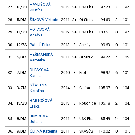
HAVLIŠOVÁ
27.
10/ZS
2013
3+
USK Pha
97.23
50
92.60
Kristína
28.
5/DM
ŠÍMOVÁ Viktorie
2011
3+
Ot.Strak
94.69
2
101.79
VOTAVOVÁ
29.
11/ZS
2012
3+
USK Pha
103.61
0
97.72
Anežka
30.
12/ZS
PAULŮ Erika
2013
3
Semily
99.63
0
101.85
HEŘMANSKÁ
31.
6/DM
2011
3+
Ot.Strak
99.22
4
105.99
Veronika
DLESKOVÁ
32.
7/DM
2010
3
Frol
98.97
6
101.61
Kamila
ŠŤASTNÁ
33.
3/ZM
2014
3
Č.Lípa
105.97
0
104.51
Karolína
BARTOŠOVÁ
34.
13/ZS
2013
3
Roudnice
106.18
2
104.07
Eliška
JUMROVÁ
35.
8/DM
2011
2
USK Pha
85.49
54
104.96
Johana
36.
9/DM
ČERNÁ Kateřina
2011
3
SKVSČB
140.02
0
101.65