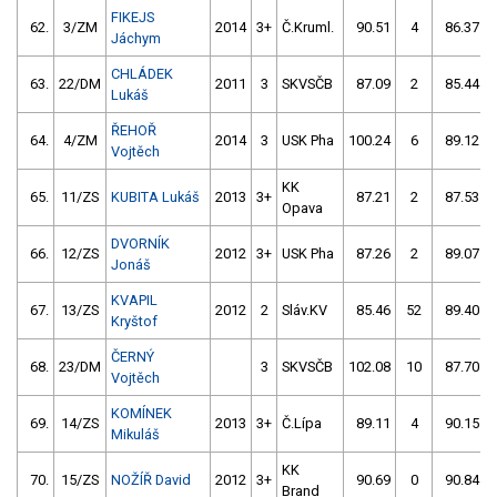
FIKEJS
62.
3/ZM
2014
3+
Č.Kruml.
90.51
4
86.37
Jáchym
CHLÁDEK
63.
22/DM
2011
3
SKVSČB
87.09
2
85.44
Lukáš
ŘEHOŘ
64.
4/ZM
2014
3
USK Pha
100.24
6
89.12
Vojtěch
KK
65.
11/ZS
KUBITA Lukáš
2013
3+
87.21
2
87.53
Opava
DVORNÍK
66.
12/ZS
2012
3+
USK Pha
87.26
2
89.07
Jonáš
KVAPIL
67.
13/ZS
2012
2
Sláv.KV
85.46
52
89.40
Kryštof
ČERNÝ
68.
23/DM
3
SKVSČB
102.08
10
87.70
Vojtěch
KOMÍNEK
69.
14/ZS
2013
3+
Č.Lípa
89.11
4
90.15
Mikuláš
KK
70.
15/ZS
NOŽÍŘ David
2012
3+
90.69
0
90.84
Brand