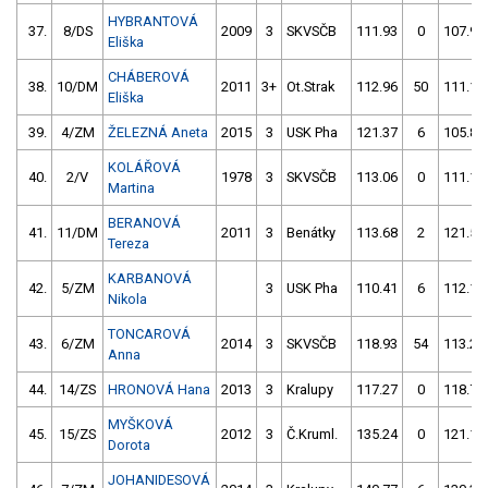
HYBRANTOVÁ
37.
8/DS
2009
3
SKVSČB
111.93
0
107.92
Eliška
CHÁBEROVÁ
38.
10/DM
2011
3+
Ot.Strak
112.96
50
111.10
Eliška
39.
4/ZM
ŽELEZNÁ Aneta
2015
3
USK Pha
121.37
6
105.88
KOLÁŘOVÁ
40.
2/V
1978
3
SKVSČB
113.06
0
111.16
Martina
BERANOVÁ
41.
11/DM
2011
3
Benátky
113.68
2
121.54
Tereza
KARBANOVÁ
42.
5/ZM
3
USK Pha
110.41
6
112.14
Nikola
TONCAROVÁ
43.
6/ZM
2014
3
SKVSČB
118.93
54
113.25
Anna
44.
14/ZS
HRONOVÁ Hana
2013
3
Kralupy
117.27
0
118.70
MYŠKOVÁ
45.
15/ZS
2012
3
Č.Kruml.
135.24
0
121.11
Dorota
JOHANIDESOVÁ