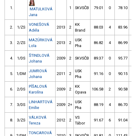
1.
1
SKVSČB
79.01
0
78.10
0
MATULKOVÁ
Jana
VONEŠOVÁ
KK
2.
1/ZS
2013
2
88.03
4
83.96
0
Adéla
Brand
MAZÚRKOVÁ
USK
3.
2/ZS
2013
2
86.82
4
86.99
0
Lola
Pha
ŠTINDLOVÁ
4.
1/DS
2009
2
SKVSČB
89.37
0
95.77
4
Johana
JUMROVÁ
USK
5.
1/DM
2011
2
91.16
0
90.15
0
Johana
Pha
PÍŠALOVÁ
KK
6.
2/DS
2009
2
106.58
2
90.58
0
Karolína
Opava
LINHARTOVÁ
USK
7.
3/DS
2009
2+
88.19
4
86.70
4
Emílie
Pha
VÁLKOVÁ
VS
8.
3/ZS
2012
2
91.67
6
91.04
0
Tereza
Tábor
TONCAROVÁ
9.
2/DM
2010
3
SKVSČB
91.81
0
111.43
2