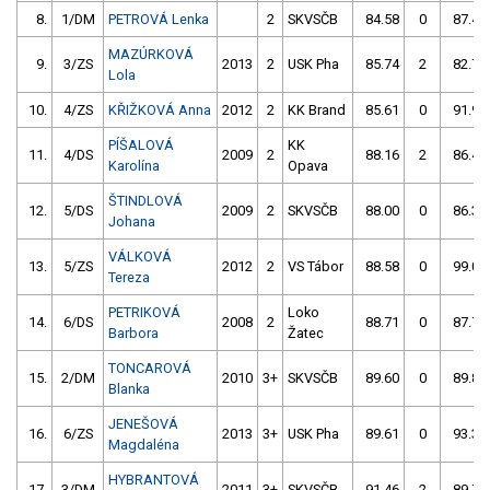
8.
1/DM
PETROVÁ Lenka
2
SKVSČB
84.58
0
87.48
MAZÚRKOVÁ
9.
3/ZS
2013
2
USK Pha
85.74
2
82.77
Lola
10.
4/ZS
KŘIŽKOVÁ Anna
2012
2
KK Brand
85.61
0
91.96
PÍŠALOVÁ
KK
11.
4/DS
2009
2
88.16
2
86.45
Karolína
Opava
ŠTINDLOVÁ
12.
5/DS
2009
2
SKVSČB
88.00
0
86.39
Johana
VÁLKOVÁ
13.
5/ZS
2012
2
VS Tábor
88.58
0
99.05
Tereza
PETRIKOVÁ
Loko
14.
6/DS
2008
2
88.71
0
87.72
Barbora
Žatec
TONCAROVÁ
15.
2/DM
2010
3+
SKVSČB
89.60
0
89.80
Blanka
JENEŠOVÁ
16.
6/ZS
2013
3+
USK Pha
89.61
0
93.31
Magdaléna
HYBRANTOVÁ
17.
3/DM
2011
3+
SKVSČB
91.46
2
89.70