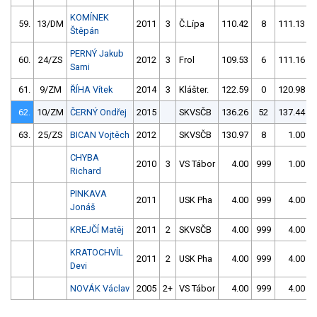
KOMÍNEK
59.
13/DM
2011
3
Č.Lípa
110.42
8
111.13
Štěpán
PERNÝ Jakub
60.
24/ZS
2012
3
Frol
109.53
6
111.16
Sami
61.
9/ZM
ŘÍHA Vítek
2014
3
Klášter.
122.59
0
120.98
62.
10/ZM
ČERNÝ Ondřej
2015
SKVSČB
136.26
52
137.44
63.
25/ZS
BICAN Vojtěch
2012
SKVSČB
130.97
8
1.00
CHYBA
2010
3
VS Tábor
4.00
999
1.00
Richard
PINKAVA
2011
USK Pha
4.00
999
4.00
Jonáš
KREJČÍ Matěj
2011
2
SKVSČB
4.00
999
4.00
KRATOCHVÍL
2011
2
USK Pha
4.00
999
4.00
Devi
NOVÁK Václav
2005
2+
VS Tábor
4.00
999
4.00