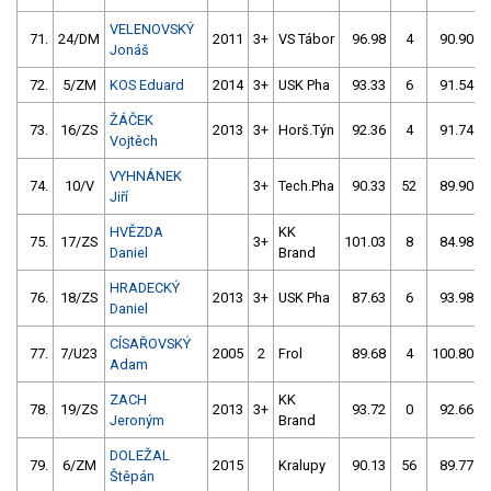
VELENOVSKÝ
71.
24/DM
2011
3+
VS Tábor
96.98
4
90.90
Jonáš
72.
5/ZM
KOS Eduard
2014
3+
USK Pha
93.33
6
91.54
ŽÁČEK
73.
16/ZS
2013
3+
Horš.Týn
92.36
4
91.74
Vojtěch
VYHNÁNEK
74.
10/V
3+
Tech.Pha
90.33
52
89.90
Jiří
HVĚZDA
KK
75.
17/ZS
3+
101.03
8
84.98
Daniel
Brand
HRADECKÝ
76.
18/ZS
2013
3+
USK Pha
87.63
6
93.98
Daniel
CÍSAŘOVSKÝ
77.
7/U23
2005
2
Frol
89.68
4
100.80
Adam
ZACH
KK
78.
19/ZS
2013
3+
93.72
0
92.66
Jeroným
Brand
DOLEŽAL
79.
6/ZM
2015
Kralupy
90.13
56
89.77
Štěpán