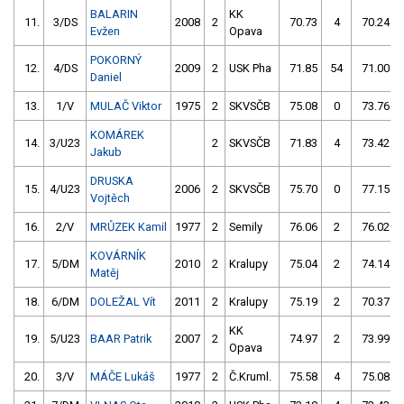
BALARIN
KK
11.
3/DS
2008
2
70.73
4
70.24
Evžen
Opava
POKORNÝ
12.
4/DS
2009
2
USK Pha
71.85
54
71.00
Daniel
13.
1/V
MULAČ Viktor
1975
2
SKVSČB
75.08
0
73.76
KOMÁREK
14.
3/U23
2
SKVSČB
71.83
4
73.42
Jakub
DRUSKA
15.
4/U23
2006
2
SKVSČB
75.70
0
77.15
Vojtěch
16.
2/V
MRŮZEK Kamil
1977
2
Semily
76.06
2
76.02
KOVÁRNÍK
17.
5/DM
2010
2
Kralupy
75.04
2
74.14
Matěj
18.
6/DM
DOLEŽAL Vít
2011
2
Kralupy
75.19
2
70.37
KK
19.
5/U23
BAAR Patrik
2007
2
74.97
2
73.99
Opava
20.
3/V
MÁČE Lukáš
1977
2
Č.Kruml.
75.58
4
75.08