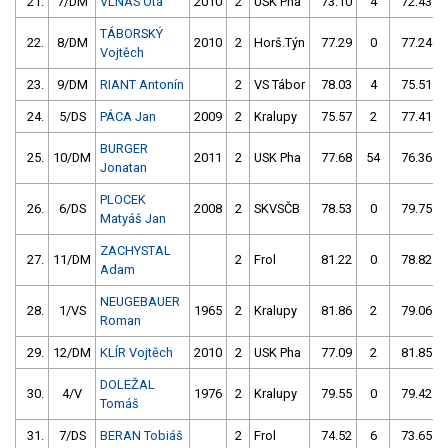
21.
7/DM
VLNAS Ota
2010
2
USK Pha
73.10
4
72.43
TÁBORSKÝ
22.
8/DM
2010
2
Horš.Týn
77.29
0
77.24
Vojtěch
23.
9/DM
RIANT Antonín
2
VS Tábor
78.03
4
75.51
24.
5/DS
PÁCA Jan
2009
2
Kralupy
75.57
2
77.41
BURGER
25.
10/DM
2011
2
USK Pha
77.68
54
76.36
Jonatan
PLOCEK
26.
6/DS
2008
2
SKVSČB
78.53
0
79.75
Matyáš Jan
ZACHYSTAL
27.
11/DM
2
Frol
81.22
0
78.82
Adam
NEUGEBAUER
28.
1/VS
1965
2
Kralupy
81.86
2
79.06
Roman
29.
12/DM
KLÍR Vojtěch
2010
2
USK Pha
77.09
2
81.85
DOLEŽAL
30.
4/V
1976
2
Kralupy
79.55
0
79.42
Tomáš
31.
7/DS
BERAN Tobiáš
2
Frol
74.52
6
73.65