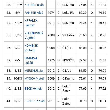
32.
13/DM
KOLÁŘ Lukáš
2
USK Pha
76.06
4
81.24
33.
5/V
PANZER Aleš
1974
2
Loko Plz
80.29
0
79.69
KRPÁLEK
34.
14/DM
2011
2
USK Pha
92.36
4
76.54
Jáchym
VELENOVSKÝ
35.
8/DS
2008
2
VS Tábor
78.60
4
80.78
Vojtěch
KOMÍNEK
36.
9/DS
2008
2
Č.Lípa
82.08
2
78.92
Vojtěch
PINKAVA
37.
6/V
1976
3+
SKVSČB
79.57
2
81.08
Lukáš
38.
1/ZS
MERENUS Jan
2012
2
Č.Lípa
81.59
0
79.09
39.
10/DS
MYŠKA Matěj
2009
2
Č.Kruml.
79.61
2
79.03
Loko
40.
2/ZS
BECK Hynek
2012
2
77.69
4
77.92
Žatec
Loko
41.
3/ZS
DRNEC Tobiáš
2013
2
81.70
0
88.01
Žatec