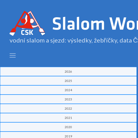
vodní slalom a sjezd: výsledky, žebříčky, data
2026
2025
2024
2023
2022
2021
2020
2019