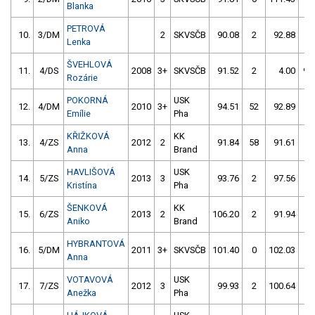
Blanka
PETROVÁ
10.
3/DM
2
SKVSČB
90.08
2
92.88
4
Lenka
ŠVEHLOVÁ
11.
4/DS
2008
3+
SKVSČB
91.52
2
4.00
99
Rozárie
POKORNÁ
USK
12.
4/DM
2010
3+
94.51
52
92.89
2
Emílie
Pha
KŘIŽKOVÁ
KK
13.
4/ZS
2012
2
91.84
58
91.61
4
Anna
Brand
HAVLIŠOVÁ
USK
14.
5/ZS
2013
3
93.76
2
97.56
2
Kristína
Pha
ŠENKOVÁ
KK
15.
6/ZS
2013
2
106.20
2
91.94
4
Aniko
Brand
HYBRANTOVÁ
16.
5/DM
2011
3+
SKVSČB
101.40
0
102.03
4
Anna
VOTAVOVÁ
USK
17.
7/ZS
2012
3
99.93
2
100.64
4
Anežka
Pha