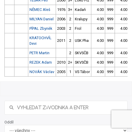
TESAŘ Petr
2006
3+
Loko Plz
4.00
999
4.00
NĚMEC Aleš
1976
3+
Kadaň
4.00
999
4.00
MILYAN Daniel
2006
2
Kralupy
4.00
999
4.00
PÍPAL Zbyněk
2003
2
Frol
4.00
999
4.00
KRATOCHVÍL
2011
2
USK Pha
4.00
999
4.00
Devi
PETR Martin
2
SKVSČB
4.00
999
4.00
REZEK Adam
2010
2+
SKVSČB
4.00
999
4.00
NOVÁK Václav
2005
1
VS Tábor
4.00
999
4.00
21/2026 Jarní slalom v Českém Vrbném -
sobota
Našli jste chybu ve výsledcích? Popište ji, zkusíme jí napravit.
Popis chyby (max. 255 znaků):