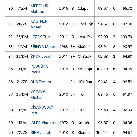
MERENUS
80.
7/ZM
2015
3
Č.Lípa
93.97
0
96.72
Matouš
KASTNER
81.
20/ZS
2012
3+
Horš.Týn
94.67
0
107.88
Adam
82.
25/DM
JEŽEK Filip
2011
3
Loko Plz
92.90
2
103.73
83.
1/VM
PŘINDA Marek
1983
3+
Klášter.
93.94
8
90.97
84.
26/DM
ŠKOP Josef
2011
3+
Ot.Strak
92.98
2
94.83
PODUŠKA
85.
11/V
1976
3
So Trója
102.19
6
94.99
Patrik
86.
21/ZS
BUŠ Teodor
3+
USK Pha
91.42
4
96.52
VOTAVA
87.
27/DM
2010
3+
Frol
89.46
6
91.97
Michal
CÍSAŘOVSKÝ
88.
12/V
1977
3+
Frol
96.58
4
92.33
Petr
89.
13/V
IŠLER Vladimír
1972
3
Kadaň
96.87
0
94.38
90.
22/ZS
ŘÍHA Janek
2013
3
Klášter.
100.22
6
94.57