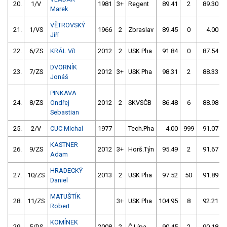
20.
1/V
1981
3+
Regent
89.41
2
89.30
Marek
VĚTROVSKÝ
21.
1/VS
1966
2
Zbraslav
89.45
0
4.00
Jiří
22.
6/ZS
KRÁL Vít
2012
2
USK Pha
91.84
0
87.54
DVORNÍK
23.
7/ZS
2012
3+
USK Pha
98.31
2
88.33
Jonáš
PINKAVA
24.
8/ZS
Ondřej
2012
2
SKVSČB
86.48
6
88.98
Sebastian
25.
2/V
CUC Michal
1977
Tech.Pha
4.00
999
91.07
KASTNER
26.
9/ZS
2012
3+
Horš.Týn
95.49
2
91.67
Adam
HRADECKÝ
27.
10/ZS
2013
2
USK Pha
97.52
50
91.89
Daniel
MATUŠTÍK
28.
11/ZS
3+
USK Pha
104.95
8
92.21
Robert
KOMÍNEK
29.
5/DS
2008
2
Č.Lípa
90.45
2
90.18