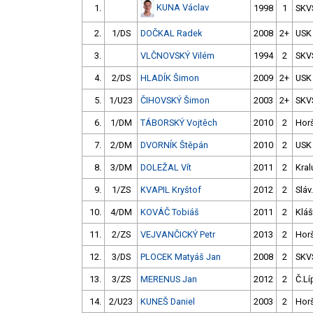
KUNA Václav
1.
1998
1
SKV
2.
1/DS
DOČKAL Radek
2008
2+
USK
3.
VLČNOVSKÝ Vilém
1994
2
SKV
4.
2/DS
HLADÍK Šimon
2009
2+
USK
5.
1/U23
ČIHOVSKÝ Šimon
2003
2+
SKV
6.
1/DM
TÁBORSKÝ Vojtěch
2010
2
Hor
7.
2/DM
DVORNÍK Štěpán
2010
2
USK
8.
3/DM
DOLEŽAL Vít
2011
2
Kral
9.
1/ZS
KVAPIL Kryštof
2012
2
Sláv
10.
4/DM
KOVÁČ Tobiáš
2011
2
Kláš
11.
2/ZS
VEJVANČICKÝ Petr
2013
2
Hor
12.
3/DS
PLOCEK Matyáš Jan
2008
2
SKV
13.
3/ZS
MERENUS Jan
2012
2
Č.Lí
14.
2/U23
KUNEŠ Daniel
2003
2
Hor