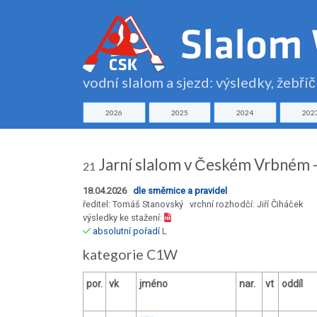
vodní slalom a sjezd: výsledky, žebří
2026
2025
2024
202
Jarní slalom v Českém Vrbném 
21
18.04.2026
dle směrnice a pravidel
ředitel: Tomáš Stanovský vrchní rozhodčí: Jiří Čiháček
výsledky ke stažení:
absolutní pořadí
L
kategorie C1W
por.
vk
jméno
nar.
vt
oddíl