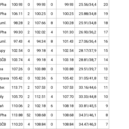
 Pha
100.93
0
99.93
0
99.93
25.56/34,4
20
 Pha
106.11
2
100.25
0
100.25
25.88/34,8
19
uml.
98.28
2
107.66
8
100.28
25.91/34,8
18
 Pha
99.30
2
102.02
4
101.30
26.93/36,2
17
uml.
97.43
4
94.34
8
101.43
27.06/36,4
16
upy
102.54
0
99.18
4
102.54
28.17/37,9
15
SČB
103.74
4
99.18
4
103.18
28.81/38,7
14
pa
107.26
0
103.88
0
103.88
29.51/39,7
13
Opava
105.42
0
102.36
6
105.42
31.05/41,8
12
ter.
113.71
2
107.53
0
107.53
33.16/44,6
11
ly
105.70
2
112.51
4
107.70
33.33/44,8
10
aň
110.06
2
102.18
6
108.18
33.81/45,5
9
 Pha
113.88
52
108.68
0
108.68
34.31/46,1
8
SČB
110.20
4
108.84
0
108.84
34.47/46,3
7