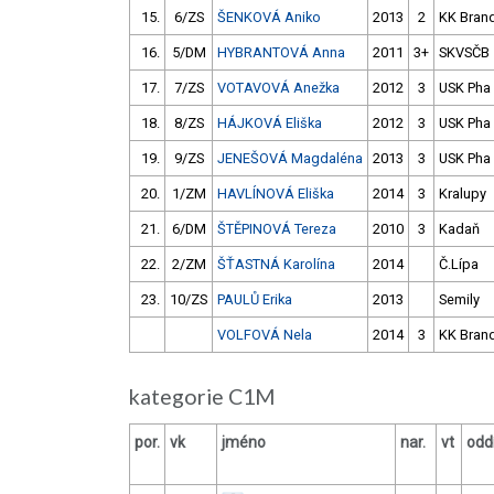
15.
6/ZS
ŠENKOVÁ Aniko
2013
2
KK Bran
16.
5/DM
HYBRANTOVÁ Anna
2011
3+
SKVSČB
17.
7/ZS
VOTAVOVÁ Anežka
2012
3
USK Pha
18.
8/ZS
HÁJKOVÁ Eliška
2012
3
USK Pha
19.
9/ZS
JENEŠOVÁ Magdaléna
2013
3
USK Pha
20.
1/ZM
HAVLÍNOVÁ Eliška
2014
3
Kralupy
21.
6/DM
ŠTĚPINOVÁ Tereza
2010
3
Kadaň
22.
2/ZM
ŠŤASTNÁ Karolína
2014
Č.Lípa
23.
10/ZS
PAULŮ Erika
2013
Semily
VOLFOVÁ Nela
2014
3
KK Bran
kategorie C1M
por.
vk
jméno
nar.
vt
oddí