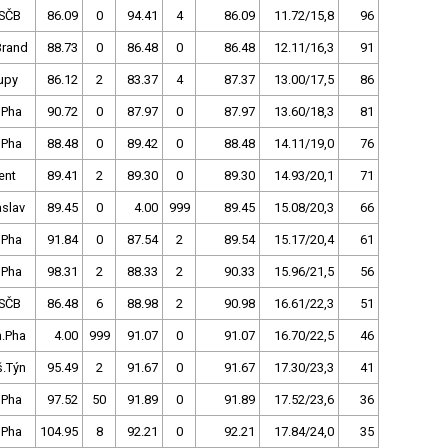
SČB
86.09
0
94.41
4
86.09
11.72/15,8
96
Brand
88.73
0
86.48
0
86.48
12.11/16,3
91
upy
86.12
2
83.37
4
87.37
13.00/17,5
86
 Pha
90.72
0
87.97
0
87.97
13.60/18,3
81
 Pha
88.48
0
89.42
0
88.48
14.11/19,0
76
ent
89.41
2
89.30
0
89.30
14.93/20,1
71
slav
89.45
0
4.00
999
89.45
15.08/20,3
66
 Pha
91.84
0
87.54
2
89.54
15.17/20,4
61
 Pha
98.31
2
88.33
2
90.33
15.96/21,5
56
SČB
86.48
6
88.98
2
90.98
16.61/22,3
51
h.Pha
4.00
999
91.07
0
91.07
16.70/22,5
46
š.Týn
95.49
2
91.67
0
91.67
17.30/23,3
41
 Pha
97.52
50
91.89
0
91.89
17.52/23,6
36
 Pha
104.95
8
92.21
0
92.21
17.84/24,0
35