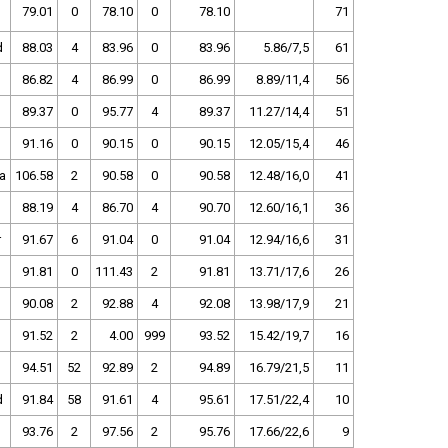
79.01
0
78.10
0
78.10
71
d
88.03
4
83.96
0
83.96
5.86/7,5
61
86.82
4
86.99
0
86.99
8.89/11,4
56
89.37
0
95.77
4
89.37
11.27/14,4
51
91.16
0
90.15
0
90.15
12.05/15,4
46
a
106.58
2
90.58
0
90.58
12.48/16,0
41
88.19
4
86.70
4
90.70
12.60/16,1
36
r
91.67
6
91.04
0
91.04
12.94/16,6
31
91.81
0
111.43
2
91.81
13.71/17,6
26
90.08
2
92.88
4
92.08
13.98/17,9
21
91.52
2
4.00
999
93.52
15.42/19,7
16
94.51
52
92.89
2
94.89
16.79/21,5
11
d
91.84
58
91.61
4
95.61
17.51/22,4
10
93.76
2
97.56
2
95.76
17.66/22,6
9