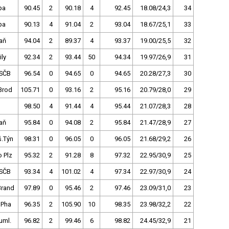
pa
90.45
2
90.18
4
92.45
18.08/24,3
34
pa
90.13
4
91.04
2
93.04
18.67/25,1
33
aň
94.04
2
89.37
4
93.37
19.00/25,5
32
ly
92.34
2
93.44
50
94.34
19.97/26,9
31
SČB
96.54
0
94.65
0
94.65
20.28/27,3
30
Brod
105.71
0
93.16
2
95.16
20.79/28,0
29
98.50
4
91.44
4
95.44
21.07/28,3
28
aň
95.84
0
94.08
2
95.84
21.47/28,9
27
š.Týn
98.31
0
96.05
0
96.05
21.68/29,2
26
 Plz
95.32
2
91.28
8
97.32
22.95/30,9
25
SČB
93.34
4
101.02
4
97.34
22.97/30,9
24
Brand
97.89
0
95.46
2
97.46
23.09/31,0
23
 Pha
96.35
2
105.90
10
98.35
23.98/32,2
22
uml.
96.82
2
99.46
6
98.82
24.45/32,9
21