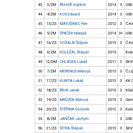
43.
3/ZM
ŘEHOŘ Vojtěch
2014
3
USK
44.
4/ZM
KOS Eduard
2014
3
USK
45.
15/ZS
MATUŠINEC Petr
2012
3
Č.Kr
46.
5/ZM
ŠPAČEK Matyáš
2014
3+
USK
47.
16/ZS
VOŠALÍK Štěpán
2013
3
Č.Kr
48.
6/ZM
DOLEŽAL Štěpán
2015
Kral
49.
12/DM
CHLÁDEK Lukáš
2011
3
SKV
50.
7/ZM
MERENUS Matouš
2015
3
Č.Lí
51.
17/ZS
KUBITA Lukáš
2013
3
KK 
52.
18/ZS
ŘÍHA Janek
2013
3
Kláš
53.
19/ZS
MRŮZEK Matouš
2013
3
Semi
54.
20/ZS
ŠTĚPINA Dominik
2012
3
Kad
55.
8/ZM
JANČAR Jáchym
3
USK
56.
21/ZS
ŠITRA Štěpán
2013
3
SKV