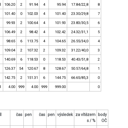
d
106.20
2
91.94
4
95.94
17.84/22,8
8
101.40
0
102.03
4
101.40
23.30/29,8
7
99.93
2
100.64
4
101.93
23.83/30,5
6
106.49
2
98.42
4
102.42
24.32/31,1
5
98.65
6
113.75
4
104.65
26.55/34,0
4
109.04
2
107.32
2
109.32
31.22/40,0
3
140.69
6
118.53
0
118.53
40.43/51,8
2
126.37
54
120.67
8
128.67
50.57/64,8
1
142.75
2
151.31
6
144.75
66.65/85,3
0
d
4.00
999
4.00
999
999.00
0
l
čas
pen
čas
pen
výsledek
za vítězem
body
s / %
OČ