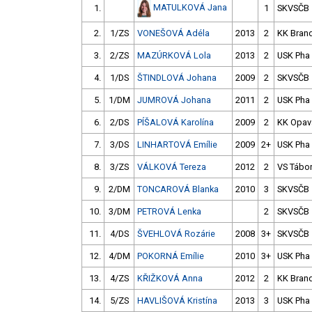
MATULKOVÁ Jana
1.
1
SKVSČB
2.
1/ZS
VONEŠOVÁ Adéla
2013
2
KK Bran
3.
2/ZS
MAZÚRKOVÁ Lola
2013
2
USK Pha
4.
1/DS
ŠTINDLOVÁ Johana
2009
2
SKVSČB
5.
1/DM
JUMROVÁ Johana
2011
2
USK Pha
6.
2/DS
PÍŠALOVÁ Karolína
2009
2
KK Opav
7.
3/DS
LINHARTOVÁ Emílie
2009
2+
USK Pha
8.
3/ZS
VÁLKOVÁ Tereza
2012
2
VS Tábo
9.
2/DM
TONCAROVÁ Blanka
2010
3
SKVSČB
10.
3/DM
PETROVÁ Lenka
2
SKVSČB
11.
4/DS
ŠVEHLOVÁ Rozárie
2008
3+
SKVSČB
12.
4/DM
POKORNÁ Emílie
2010
3+
USK Pha
13.
4/ZS
KŘIŽKOVÁ Anna
2012
2
KK Bran
14.
5/ZS
HAVLIŠOVÁ Kristína
2013
3
USK Pha