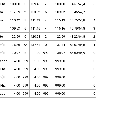
 Pha
108.88
0
109.46
2
108.88
34.51/46,4
6
pa
112.59
2
103.82
6
109.82
35.45/47,7
5
pa
110.42
8
111.13
4
115.13
40.76/54,8
4
109.53
6
111.16
4
115.16
40.79/54,8
3
ter.
122.59
0
120.98
2
122.59
48.22/64,8
2
SČB
136.26
52
137.44
0
137.44
63.07/84,8
1
SČB
130.97
8
1.00
999
138.97
64.60/86,9
0
Tábor
4.00
999
1.00
999
999.00
0
 Pha
4.00
999
4.00
999
999.00
0
SČB
4.00
999
4.00
999
999.00
0
 Pha
4.00
999
4.00
999
999.00
0
Tábor
4.00
999
4.00
999
999.00
0