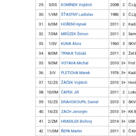
29.
5/DS
KOMÍNEK Vojtěch
2008
2
Č.Lí
30.
1/VM
ŠŤASTNÝ Ladislav
1983
3
Č.Lí
31.
6/DM
HOŘENÍ Hynek
2011
2
Kad
32.
7/DM
MRŮZEK Šimon
2011
2
Semi
33.
1/SV
KUNA Alois
1960
3
SKV
34.
8/DM
TRNKA Tobiáš
2011
3
Žel.
35.
9/DM
VOTAVA Michal
2010
3+
Frol
36.
3/V
PLETICHA Marek
1976
3+
Kad
37.
12/ZS
ŽÁČEK Vojtěch
2013
3+
Hor
38.
10/DM
ČAPEK Jiří
2011
2
Loko
39.
13/ZS
DRAHOKOUPIL Daniel
2013
3
SKV
40.
14/ZS
ZACH Jeroným
2013
3+
KK 
41.
2/ZM
HRADILEK Bořivoj
2014
3+
USK
42.
11/DM
ŘEPA Martin
2011
3
Č.Kr