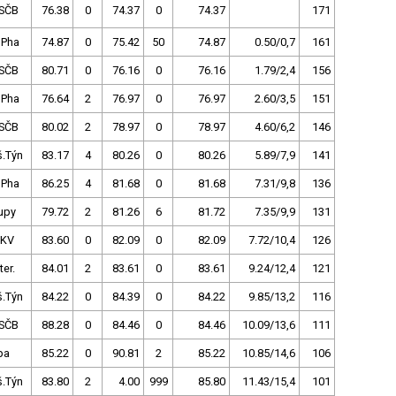
SČB
76.38
0
74.37
0
74.37
171
 Pha
74.87
0
75.42
50
74.87
0.50/0,7
161
SČB
80.71
0
76.16
0
76.16
1.79/2,4
156
 Pha
76.64
2
76.97
0
76.97
2.60/3,5
151
SČB
80.02
2
78.97
0
78.97
4.60/6,2
146
š.Týn
83.17
4
80.26
0
80.26
5.89/7,9
141
 Pha
86.25
4
81.68
0
81.68
7.31/9,8
136
upy
79.72
2
81.26
6
81.72
7.35/9,9
131
.KV
83.60
0
82.09
0
82.09
7.72/10,4
126
ter.
84.01
2
83.61
0
83.61
9.24/12,4
121
š.Týn
84.22
0
84.39
0
84.22
9.85/13,2
116
SČB
88.28
0
84.46
0
84.46
10.09/13,6
111
pa
85.22
0
90.81
2
85.22
10.85/14,6
106
š.Týn
83.80
2
4.00
999
85.80
11.43/15,4
101