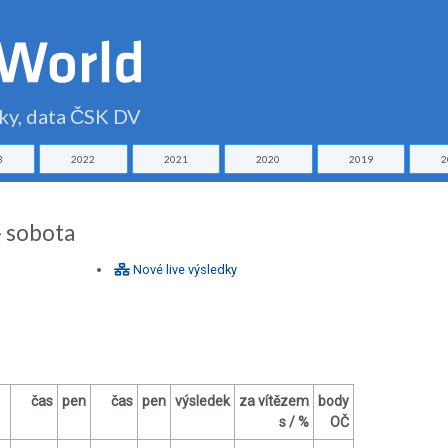
čky, data ČSK DV
3
2022
2021
2020
2019
2
- sobota
Nové live výsledky
čas
pen
čas
pen
výsledek
za vítězem
body
s / %
OČ