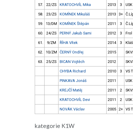
57.
22/ZS
KRATOCHVÍL Mika
2013
3
USK
58.
23/ZS
KOMÍNEK Mikuláš
2013
3+
Č.Lí
59.
13/DM
KOMÍNEK Štěpán
2011
3
Č.Lí
60.
24/ZS
PERNÝ Jakub Sami
2012
3
Frol
61.
9/ZM
ŘÍHA Vítek
2014
3
Kláš
62.
10/ZM
ČERNÝ Ondřej
2015
SKV
63.
25/ZS
BICAN Vojtěch
2012
SKV
CHYBA Richard
2010
3
VS 
PINKAVA Jonáš
2011
USK
KREJČÍ Matěj
2011
2
SKV
KRATOCHVÍL Devi
2011
2
USK
NOVÁK Václav
2005
2+
VS 
kategorie K1W