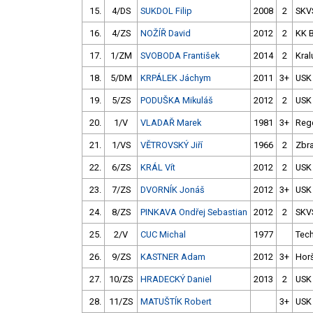
15.
4/DS
SUKDOL Filip
2008
2
SKV
16.
4/ZS
NOŽÍŘ David
2012
2
KK 
17.
1/ZM
SVOBODA František
2014
2
Kral
18.
5/DM
KRPÁLEK Jáchym
2011
3+
USK
19.
5/ZS
PODUŠKA Mikuláš
2012
2
USK
20.
1/V
VLADAŘ Marek
1981
3+
Reg
21.
1/VS
VĚTROVSKÝ Jiří
1966
2
Zbra
22.
6/ZS
KRÁL Vít
2012
2
USK
23.
7/ZS
DVORNÍK Jonáš
2012
3+
USK
24.
8/ZS
PINKAVA Ondřej Sebastian
2012
2
SKV
25.
2/V
CUC Michal
1977
Tec
26.
9/ZS
KASTNER Adam
2012
3+
Hor
27.
10/ZS
HRADECKÝ Daniel
2013
2
USK
28.
11/ZS
MATUŠTÍK Robert
3+
USK