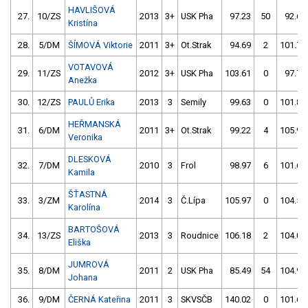
HAVLIŠOVÁ
27.
10/ZS
2013
3+
USK Pha
97.23
50
92.60
Kristína
28.
5/DM
ŠÍMOVÁ Viktorie
2011
3+
Ot.Strak
94.69
2
101.79
VOTAVOVÁ
29.
11/ZS
2012
3+
USK Pha
103.61
0
97.72
Anežka
30.
12/ZS
PAULŮ Erika
2013
3
Semily
99.63
0
101.85
HEŘMANSKÁ
31.
6/DM
2011
3+
Ot.Strak
99.22
4
105.99
Veronika
DLESKOVÁ
32.
7/DM
2010
3
Frol
98.97
6
101.61
Kamila
ŠŤASTNÁ
33.
3/ZM
2014
3
Č.Lípa
105.97
0
104.51
Karolína
BARTOŠOVÁ
34.
13/ZS
2013
3
Roudnice
106.18
2
104.07
Eliška
JUMROVÁ
35.
8/DM
2011
2
USK Pha
85.49
54
104.96
Johana
36.
9/DM
ČERNÁ Kateřina
2011
3
SKVSČB
140.02
0
101.65