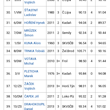
Vojtěch
ŠŤASTNÝ
30.
1/VM
1983
3
Č.Lípa
90.13
4
91.04
Ladislav
31.
6/DM
HOŘENÍ Hynek
2011
2
Kadaň
94.04
2
89.37
MRŮZEK
32.
7/DM
2011
2
Semily
92.34
2
93.44
Šimon
33.
1/SV
KUNA Alois
1960
3
SKVSČB
96.54
0
94.65
34.
8/DM
TRNKA Tobiáš
2011
3
Žel.Brod
105.71
0
93.16
VOTAVA
35.
9/DM
2010
3+
Frol
98.50
4
91.44
Michal
PLETICHA
36.
3/V
1976
3+
Kadaň
95.84
0
94.08
Marek
ŽÁČEK
37.
12/ZS
2013
3+
Horš.Týn
98.31
0
96.05
Vojtěch
38.
10/DM
ČAPEK Jiří
2011
2
Loko Plz
95.32
2
91.28
DRAHOKOUPIL
39.
13/ZS
2013
3
SKVSČB
93.34
4
101.02
Daniel