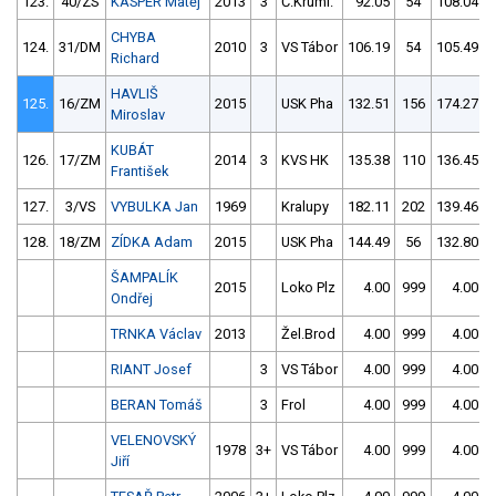
123.
40/ZS
KASPER Matěj
2013
3
Č.Kruml.
92.05
54
108.04
CHYBA
124.
31/DM
2010
3
VS Tábor
106.19
54
105.49
Richard
HAVLIŠ
125.
16/ZM
2015
USK Pha
132.51
156
174.27
Miroslav
KUBÁT
126.
17/ZM
2014
3
KVS HK
135.38
110
136.45
František
127.
3/VS
VYBULKA Jan
1969
Kralupy
182.11
202
139.46
128.
18/ZM
ZÍDKA Adam
2015
USK Pha
144.49
56
132.80
ŠAMPALÍK
2015
Loko Plz
4.00
999
4.00
Ondřej
TRNKA Václav
2013
Žel.Brod
4.00
999
4.00
RIANT Josef
3
VS Tábor
4.00
999
4.00
BERAN Tomáš
3
Frol
4.00
999
4.00
VELENOVSKÝ
1978
3+
VS Tábor
4.00
999
4.00
Jiří