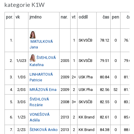
kategorie K1W
por.
vk
jméno
nar.
vt
oddíl
čas
pen
čas
1.
1
SKVSČB
78.12
0
76.75
MATULKOVÁ
Jana
ŠVEHLOVÁ
2.
1/U23
2005
1
SKVSČB
79.51
0
79.63
Kateřina
LINHARTOVÁ
3.
1/DS
2009
2+
USK Pha
80.84
0
81.17
Patricie
4.
2/DS
MRÁZOVÁ Ema
2009
2
USK Pha
82.56
52
81.74
ŠVEHLOVÁ
5.
3/DS
2008
3+
SKVSČB
82.55
0
83.22
Rozárie
VONEŠOVÁ
6.
1/ZS
2013
2
KK Brand
82.61
0
85.69
Adéla
7.
2/ZS
ŠENKOVÁ Aniko
2013
2
KK Brand
84.38
0
88.83