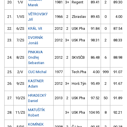
20.
1/V
1981
3+
Regent
89.41
2
89.30
Marek
VĚTROVSKÝ
21.
1/VS
1966
2
Zbraslav
89.45
0
4.00
Jiří
22.
6/ZS
KRÁL Vít
2012
2
USK Pha
91.84
0
87.54
DVORNÍK
23.
7/ZS
2012
3+
USK Pha
98.31
2
88.33
Jonáš
PINKAVA
24.
8/ZS
Ondřej
2012
2
SKVSČB
86.48
6
88.98
Sebastian
25.
2/V
CUC Michal
1977
Tech.Pha
4.00
999
91.07
KASTNER
26.
9/ZS
2012
3+
Horš.Týn
95.49
2
91.67
Adam
HRADECKÝ
27.
10/ZS
2013
2
USK Pha
97.52
50
91.89
Daniel
MATUŠTÍK
28.
11/ZS
3+
USK Pha
104.95
8
92.21
Robert
KOMÍNEK
29.
5/DS
2008
2
Č.Lípa
90.45
2
90.18