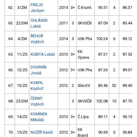
FIKEJS
62.
3/ZM
2014
3+
Č.Kruml.
90.51
4
86.37
Jáchym
CHLÁDEK
63.
22/DM
2011
3
SKVSČB
87.09
2
85.44
Lukáš
ŘEHOŘ
64.
4/ZM
2014
3
USK Pha
100.24
6
89.12
Vojtěch
KK
65.
11/ZS
KUBITA Lukáš
2013
3+
87.21
2
87.53
Opava
DVORNÍK
66.
12/ZS
2012
3+
USK Pha
87.26
2
89.07
Jonáš
KVAPIL
67.
13/ZS
2012
2
Sláv.KV
85.46
52
89.40
Kryštof
ČERNÝ
68.
23/DM
3
SKVSČB
102.08
10
87.70
Vojtěch
KOMÍNEK
69.
14/ZS
2013
3+
Č.Lípa
89.11
4
90.15
Mikuláš
KK
70.
15/ZS
NOŽÍŘ David
2012
3+
90.69
0
90.84
Brand