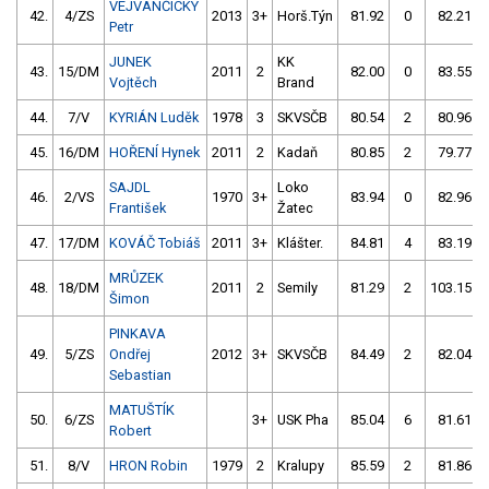
VEJVANČICKÝ
42.
4/ZS
2013
3+
Horš.Týn
81.92
0
82.21
Petr
JUNEK
KK
43.
15/DM
2011
2
82.00
0
83.55
Vojtěch
Brand
44.
7/V
KYRIÁN Luděk
1978
3
SKVSČB
80.54
2
80.96
45.
16/DM
HOŘENÍ Hynek
2011
2
Kadaň
80.85
2
79.77
SAJDL
Loko
46.
2/VS
1970
3+
83.94
0
82.96
František
Žatec
47.
17/DM
KOVÁČ Tobiáš
2011
3+
Klášter.
84.81
4
83.19
MRŮZEK
48.
18/DM
2011
2
Semily
81.29
2
103.15
Šimon
PINKAVA
49.
5/ZS
Ondřej
2012
3+
SKVSČB
84.49
2
82.04
Sebastian
MATUŠTÍK
50.
6/ZS
3+
USK Pha
85.04
6
81.61
Robert
51.
8/V
HRON Robin
1979
2
Kralupy
85.59
2
81.86