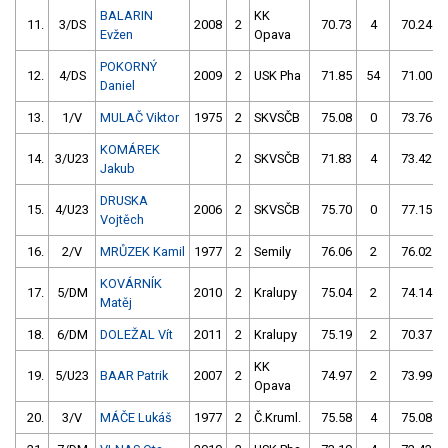
BALARIN
KK
11.
3/DS
2008
2
70.73
4
70.24
Evžen
Opava
POKORNÝ
12.
4/DS
2009
2
USK Pha
71.85
54
71.00
Daniel
13.
1/V
MULAČ Viktor
1975
2
SKVSČB
75.08
0
73.76
KOMÁREK
14.
3/U23
2
SKVSČB
71.83
4
73.42
Jakub
DRUSKA
15.
4/U23
2006
2
SKVSČB
75.70
0
77.15
Vojtěch
16.
2/V
MRŮZEK Kamil
1977
2
Semily
76.06
2
76.02
KOVÁRNÍK
17.
5/DM
2010
2
Kralupy
75.04
2
74.14
Matěj
18.
6/DM
DOLEŽAL Vít
2011
2
Kralupy
75.19
2
70.37
KK
19.
5/U23
BAAR Patrik
2007
2
74.97
2
73.99
Opava
20.
3/V
MÁČE Lukáš
1977
2
Č.Kruml.
75.58
4
75.08