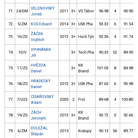
VELENOVSKÝ
71.
24/DM
2011
3+
VS Tábor
96.98
4
90.90
Jonáš
72.
5/ZM
KOS Eduard
2014
3+
USK Pha
93.33
6
91.54
ŽÁČEK
73.
16/ZS
2013
3+
Horš.Týn
92.36
4
91.74
Vojtěch
VYHNÁNEK
74.
10/V
3+
Tech.Pha
90.33
52
89.90
Jiří
HVĚZDA
KK
75.
17/ZS
3+
101.03
8
84.98
Daniel
Brand
HRADECKÝ
76.
18/ZS
2013
3+
USK Pha
87.63
6
93.98
Daniel
CÍSAŘOVSKÝ
77.
7/U23
2005
2
Frol
89.68
4
100.80
Adam
ZACH
KK
78.
19/ZS
2013
3+
93.72
0
92.66
Jeroným
Brand
DOLEŽAL
79.
6/ZM
2015
Kralupy
90.13
56
89.77
Štěpán