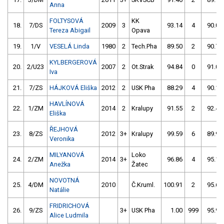
Anna
FOLTYSOVÁ
KK
18.
7/DS
2009
3
93.14
4
90.09
Tereza Abigail
Opava
19.
1/V
VESELÁ Linda
1980
2
Tech.Pha
89.50
2
90.77
KYLBERGEROVÁ
20.
2/U23
2007
2
Ot.Strak
94.84
0
91.03
Iva
21.
7/ZS
HÁJKOVÁ Eliška
2012
2
USK Pha
88.29
4
90.10
HAVLÍNOVÁ
22.
1/ZM
2014
2
Kralupy
91.55
2
92.40
Eliška
ŘEJHOVÁ
23.
8/ZS
2012
3+
Kralupy
99.59
6
89.96
Veronika
MILYANOVÁ
Loko
24.
2/ZM
2014
3+
96.86
4
95.16
Anežka
Žatec
NOVOTNÁ
25.
4/DM
2010
Č.Kruml.
100.91
2
95.60
Natálie
FRIDRICHOVÁ
26.
9/ZS
3+
USK Pha
1.00
999
95.98
Alice Ludmila