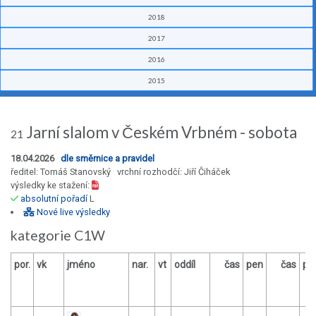
2018
2017
2016
2015
Jarní slalom v Českém Vrbném - sobota
21
18.04.2026
dle směrnice a pravidel
ředitel: Tomáš Stanovský vrchní rozhodčí: Jiří Čiháček
výsledky ke stažení:
absolutní pořadí
L
Nové live výsledky
kategorie C1W
por.
vk
jméno
nar.
vt
oddíl
čas
pen
čas
pe