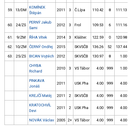
KOMÍNEK
59.
13/DM
2011
3
Č.Lípa
110.42
8
111.13
Štěpán
PERNÝ Jakub
60.
24/ZS
2012
3
Frol
109.53
6
111.16
Sami
61.
9/ZM
ŘÍHA Vítek
2014
3
Klášter.
122.59
0
120.98
62.
10/ZM
ČERNÝ Ondřej
2015
SKVSČB
136.26
52
137.44
63.
25/ZS
BICAN Vojtěch
2012
SKVSČB
130.97
8
1.00
CHYBA
2010
3
VS Tábor
4.00
999
1.00
Richard
PINKAVA
2011
USK Pha
4.00
999
4.00
Jonáš
KREJČÍ Matěj
2011
2
SKVSČB
4.00
999
4.00
KRATOCHVÍL
2011
2
USK Pha
4.00
999
4.00
Devi
NOVÁK Václav
2005
2+
VS Tábor
4.00
999
4.00