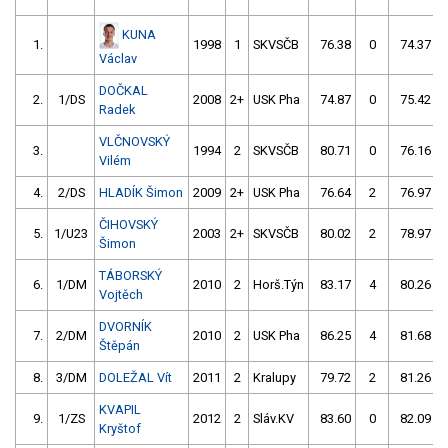
KUNA
1.
1998
1
SKVSČB
76.38
0
74.37
Václav
DOČKAL
2.
1/DS
2008
2+
USK Pha
74.87
0
75.42
Radek
VLČNOVSKÝ
3.
1994
2
SKVSČB
80.71
0
76.16
Vilém
4.
2/DS
HLADÍK Šimon
2009
2+
USK Pha
76.64
2
76.97
ČIHOVSKÝ
5.
1/U23
2003
2+
SKVSČB
80.02
2
78.97
Šimon
TÁBORSKÝ
6.
1/DM
2010
2
Horš.Týn
83.17
4
80.26
Vojtěch
DVORNÍK
7.
2/DM
2010
2
USK Pha
86.25
4
81.68
Štěpán
8.
3/DM
DOLEŽAL Vít
2011
2
Kralupy
79.72
2
81.26
KVAPIL
9.
1/ZS
2012
2
Sláv.KV
83.60
0
82.09
Kryštof