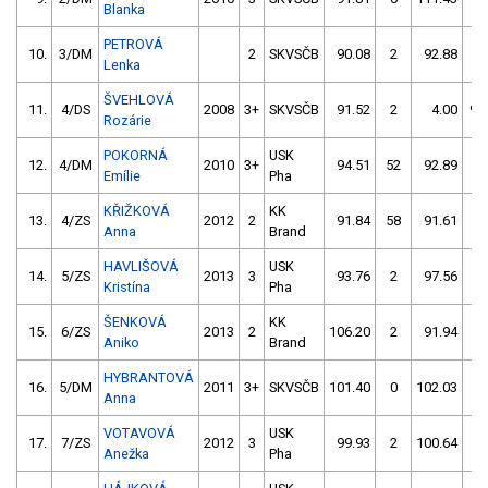
Blanka
PETROVÁ
10.
3/DM
2
SKVSČB
90.08
2
92.88
4
Lenka
ŠVEHLOVÁ
11.
4/DS
2008
3+
SKVSČB
91.52
2
4.00
99
Rozárie
POKORNÁ
USK
12.
4/DM
2010
3+
94.51
52
92.89
2
Emílie
Pha
KŘIŽKOVÁ
KK
13.
4/ZS
2012
2
91.84
58
91.61
4
Anna
Brand
HAVLIŠOVÁ
USK
14.
5/ZS
2013
3
93.76
2
97.56
2
Kristína
Pha
ŠENKOVÁ
KK
15.
6/ZS
2013
2
106.20
2
91.94
4
Aniko
Brand
HYBRANTOVÁ
16.
5/DM
2011
3+
SKVSČB
101.40
0
102.03
4
Anna
VOTAVOVÁ
USK
17.
7/ZS
2012
3
99.93
2
100.64
4
Anežka
Pha