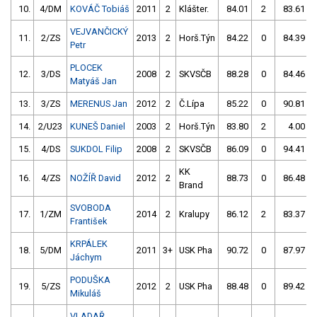
10.
4/DM
KOVÁČ Tobiáš
2011
2
Klášter.
84.01
2
83.61
VEJVANČICKÝ
11.
2/ZS
2013
2
Horš.Týn
84.22
0
84.39
Petr
PLOCEK
12.
3/DS
2008
2
SKVSČB
88.28
0
84.46
Matyáš Jan
13.
3/ZS
MERENUS Jan
2012
2
Č.Lípa
85.22
0
90.81
14.
2/U23
KUNEŠ Daniel
2003
2
Horš.Týn
83.80
2
4.00
15.
4/DS
SUKDOL Filip
2008
2
SKVSČB
86.09
0
94.41
KK
16.
4/ZS
NOŽÍŘ David
2012
2
88.73
0
86.48
Brand
SVOBODA
17.
1/ZM
2014
2
Kralupy
86.12
2
83.37
František
KRPÁLEK
18.
5/DM
2011
3+
USK Pha
90.72
0
87.97
Jáchym
PODUŠKA
19.
5/ZS
2012
2
USK Pha
88.48
0
89.42
Mikuláš
VLADAŘ