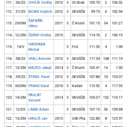
111.
36/ZS
CHYLÍK Ondřej
2013
3
Ot.Strak
103.70
2
106.52
112.
37/ZS
BICAN Vojtěch
2012
3
SKVSČB
99.75
6
102.94
ŠAFAŘÍK
113.
29/DM
2011
3
Č.Kruml.
101.15
54
101.27
Viktor
114.
12/ZM
ČERNÝ Ondřej
2015
SKVSČB
114.76
2
106.15
HADRABA
115.
14/V
3
Frol
111.53
4
1.00
Michal
116.
38/ZS
VRAJ Antonín
2013
3
SKVSČB
117.54
108
111.19
117.
13/ZM
MAZEG Jakub
2014
3
Č.Kruml.
103.41
14
1.00
118.
39/ZS
ŠTINDL Pavel
2012
3
SKVSČB
107.80
10
135.07
119.
30/DM
FRANC Karel
2010
3
Kadaň
113.92
4
117.55
PAULÁT
120.
14/ZM
2014
3
SKVSČB
105.37
152
110.17
Vincent
121.
12/DS
LABIK Adam
3
SKVSČB
107.15
56
109.38
122.
15/ZM
HAVLIŠ Jan
2015
USK Pha
122.80
8
125.97