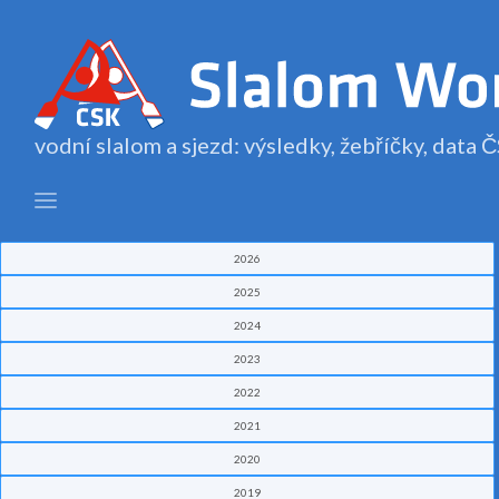
vodní slalom a sjezd: výsledky, žebříčky, data
2026
2025
2024
2023
2022
2021
2020
2019