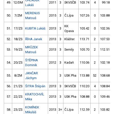
CHLÁDEK
49.
12/DM
2011
3
SKVSČB
103.74
4
99.18
Lukáš
MERENUS
50.
7/ZM
2015
3
Č.Lípa
107.26
0
103.88
Matouš
KK
51.
17/ZS
KUBITA Lukáš
2013
3
105.42
0
102.36
Opava
52.
18/ZS
ŘÍHA Janek
2013
3
Klášter.
113.71
2
107.53
MRŮZEK
53.
19/ZS
2013
3
Semily
105.70
2
112.51
Matouš
ŠTĚPINA
54.
20/ZS
2012
3
Kadaň
110.06
2
102.18
Dominik
JANČAR
55.
8/ZM
3
USK Pha
113.88
52
108.68
Jáchym
56.
21/ZS
ŠITRA Štěpán
2013
3
SKVSČB
110.20
4
108.84
KRATOCHVÍL
57.
22/ZS
2013
3
USK Pha
108.88
0
109.46
Mika
KOMÍNEK
58.
23/ZS
2013
3+
Č.Lípa
112.59
2
103.82
Mikuláš