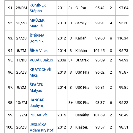
KOMÍNEK
91.
28/DM
2011
3+
Č.Lípa
95.42
2
97.84
Štěpán
MRŮZEK
92.
23/ZS
2013
3
Semily
99.93
4
95.50
Matouš
ŠTĚPINA
93.
24/ZS
2012
3
Kadaň
89.60
8
116.34
Dominik
94.
8/ZM
ŘÍHA Vítek
2014
3
Klášter.
101.45
0
95.73
95.
11/DS
VOJÁK Jakub
2008
3+
Ot.Strak
95.89
2
94.93
KRATOCHVÍL
96.
25/ZS
2013
3
USK Pha
96.62
2
95.87
Mika
ŠPAČEK
97.
9/ZM
2014
3
USK Pha
96.81
2
99.85
Matyáš
JANČAR
98.
10/ZM
3+
USK Pha
93.37
6
95.22
Jáchym
99.
11/ZM
POLÁK Vít
2015
Benátky
101.69
2
96.49
JEDLIČKA
100.
26/ZS
2012
3
Klášter.
98.57
2
98.51
Adam Kryštof