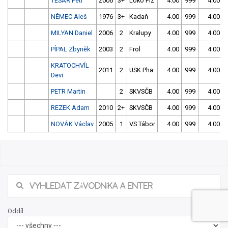
TESAŘ Petr
2006
3+
Loko Plz
4.00
999
4.00
NĚMEC Aleš
1976
3+
Kadaň
4.00
999
4.00
MILYAN Daniel
2006
2
Kralupy
4.00
999
4.00
PÍPAL Zbyněk
2003
2
Frol
4.00
999
4.00
KRATOCHVÍL
2011
2
USK Pha
4.00
999
4.00
Devi
PETR Martin
2
SKVSČB
4.00
999
4.00
REZEK Adam
2010
2+
SKVSČB
4.00
999
4.00
NOVÁK Václav
2005
1
VS Tábor
4.00
999
4.00
21/2026 Jarní slalom v Českém Vrbném -
sobota
Našli jste chybu ve výsledcích? Popište ji, zkusíme jí napravit.
Popis chyby (max. 255 znaků):