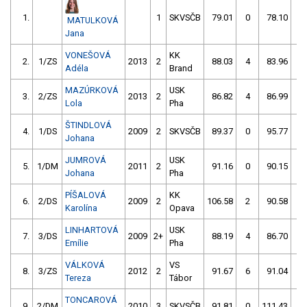
1.
1
SKVSČB
79.01
0
78.10
0
MATULKOVÁ
Jana
VONEŠOVÁ
KK
2.
1/ZS
2013
2
88.03
4
83.96
0
Adéla
Brand
MAZÚRKOVÁ
USK
3.
2/ZS
2013
2
86.82
4
86.99
0
Lola
Pha
ŠTINDLOVÁ
4.
1/DS
2009
2
SKVSČB
89.37
0
95.77
4
Johana
JUMROVÁ
USK
5.
1/DM
2011
2
91.16
0
90.15
0
Johana
Pha
PÍŠALOVÁ
KK
6.
2/DS
2009
2
106.58
2
90.58
0
Karolína
Opava
LINHARTOVÁ
USK
7.
3/DS
2009
2+
88.19
4
86.70
4
Emílie
Pha
VÁLKOVÁ
VS
8.
3/ZS
2012
2
91.67
6
91.04
0
Tereza
Tábor
TONCAROVÁ
9.
2/DM
2010
3
SKVSČB
91.81
0
111.43
2