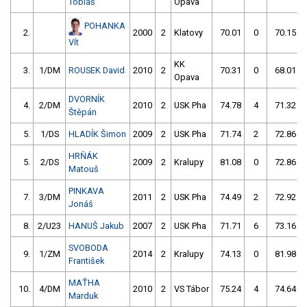
Tobiáš
Opava
POHANKA
2.
2000
2
Klatovy
70.01
0
70.15
Vít
KK
3.
1/DM
ROUSEK David
2010
2
70.31
0
68.01
Opava
DVORNÍK
4.
2/DM
2010
2
USK Pha
74.78
4
71.32
Štěpán
5.
1/DS
HLADÍK Šimon
2009
2
USK Pha
71.74
2
72.86
HRŇÁK
5.
2/DS
2009
2
Kralupy
81.08
0
72.86
Matouš
PINKAVA
7.
3/DM
2011
2
USK Pha
74.49
2
72.92
Jonáš
8.
2/U23
HANUŠ Jakub
2007
2
USK Pha
71.71
6
73.16
SVOBODA
9.
1/ZM
2014
2
Kralupy
74.13
0
81.98
František
MAŤHA
10.
4/DM
2010
2
VS Tábor
75.24
4
74.64
Marduk