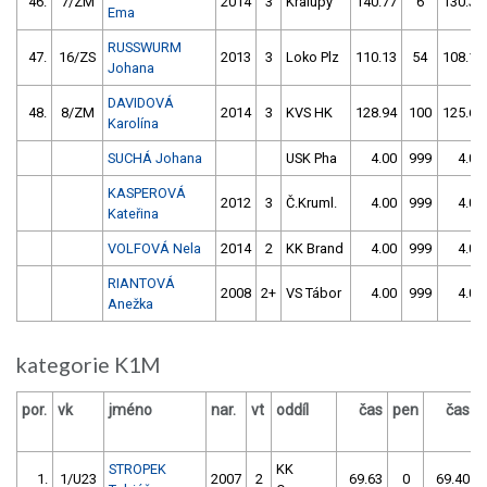
46.
7/ZM
2014
3
Kralupy
140.77
6
130.30
Ema
RUSSWURM
47.
16/ZS
2013
3
Loko Plz
110.13
54
108.12
Johana
DAVIDOVÁ
48.
8/ZM
2014
3
KVS HK
128.94
100
125.62
Karolína
SUCHÁ Johana
USK Pha
4.00
999
4.00
KASPEROVÁ
2012
3
Č.Kruml.
4.00
999
4.00
Kateřina
VOLFOVÁ Nela
2014
2
KK Brand
4.00
999
4.00
RIANTOVÁ
2008
2+
VS Tábor
4.00
999
4.00
Anežka
kategorie K1M
por.
vk
jméno
nar.
vt
oddíl
čas
pen
čas
STROPEK
KK
1.
1/U23
2007
2
69.63
0
69.40