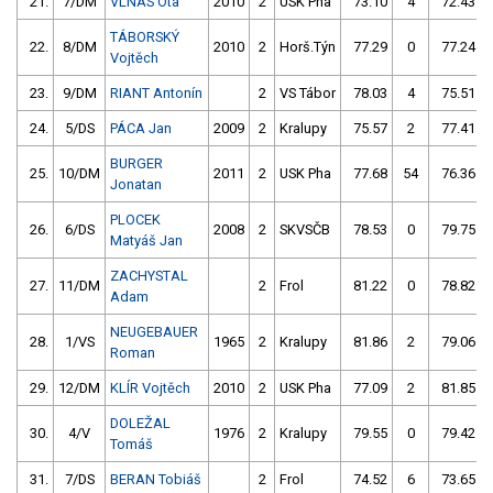
21.
7/DM
VLNAS Ota
2010
2
USK Pha
73.10
4
72.43
TÁBORSKÝ
22.
8/DM
2010
2
Horš.Týn
77.29
0
77.24
Vojtěch
23.
9/DM
RIANT Antonín
2
VS Tábor
78.03
4
75.51
24.
5/DS
PÁCA Jan
2009
2
Kralupy
75.57
2
77.41
BURGER
25.
10/DM
2011
2
USK Pha
77.68
54
76.36
Jonatan
PLOCEK
26.
6/DS
2008
2
SKVSČB
78.53
0
79.75
Matyáš Jan
ZACHYSTAL
27.
11/DM
2
Frol
81.22
0
78.82
Adam
NEUGEBAUER
28.
1/VS
1965
2
Kralupy
81.86
2
79.06
Roman
29.
12/DM
KLÍR Vojtěch
2010
2
USK Pha
77.09
2
81.85
DOLEŽAL
30.
4/V
1976
2
Kralupy
79.55
0
79.42
Tomáš
31.
7/DS
BERAN Tobiáš
2
Frol
74.52
6
73.65