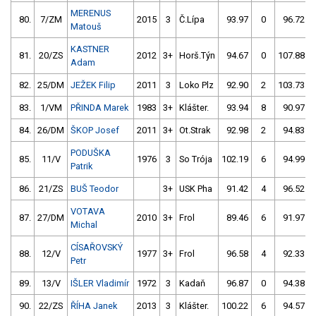
MERENUS
80.
7/ZM
2015
3
Č.Lípa
93.97
0
96.72
Matouš
KASTNER
81.
20/ZS
2012
3+
Horš.Týn
94.67
0
107.88
Adam
82.
25/DM
JEŽEK Filip
2011
3
Loko Plz
92.90
2
103.73
83.
1/VM
PŘINDA Marek
1983
3+
Klášter.
93.94
8
90.97
84.
26/DM
ŠKOP Josef
2011
3+
Ot.Strak
92.98
2
94.83
PODUŠKA
85.
11/V
1976
3
So Trója
102.19
6
94.99
Patrik
86.
21/ZS
BUŠ Teodor
3+
USK Pha
91.42
4
96.52
VOTAVA
87.
27/DM
2010
3+
Frol
89.46
6
91.97
Michal
CÍSAŘOVSKÝ
88.
12/V
1977
3+
Frol
96.58
4
92.33
Petr
89.
13/V
IŠLER Vladimír
1972
3
Kadaň
96.87
0
94.38
90.
22/ZS
ŘÍHA Janek
2013
3
Klášter.
100.22
6
94.57