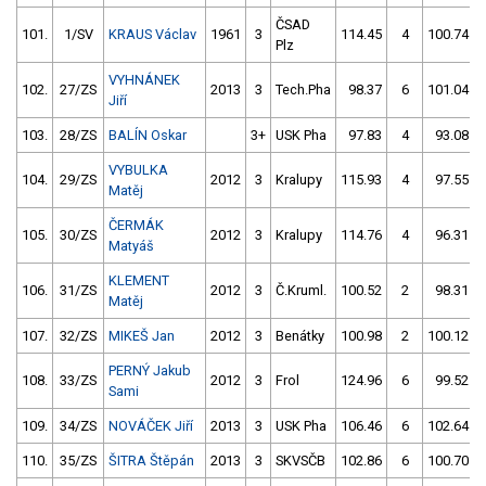
ČSAD
101.
1/SV
KRAUS Václav
1961
3
114.45
4
100.74
Plz
VYHNÁNEK
102.
27/ZS
2013
3
Tech.Pha
98.37
6
101.04
Jiří
103.
28/ZS
BALÍN Oskar
3+
USK Pha
97.83
4
93.08
VYBULKA
104.
29/ZS
2012
3
Kralupy
115.93
4
97.55
Matěj
ČERMÁK
105.
30/ZS
2012
3
Kralupy
114.76
4
96.31
Matyáš
KLEMENT
106.
31/ZS
2012
3
Č.Kruml.
100.52
2
98.31
Matěj
107.
32/ZS
MIKEŠ Jan
2012
3
Benátky
100.98
2
100.12
PERNÝ Jakub
108.
33/ZS
2012
3
Frol
124.96
6
99.52
Sami
109.
34/ZS
NOVÁČEK Jiří
2013
3
USK Pha
106.46
6
102.64
110.
35/ZS
ŠITRA Štěpán
2013
3
SKVSČB
102.86
6
100.70