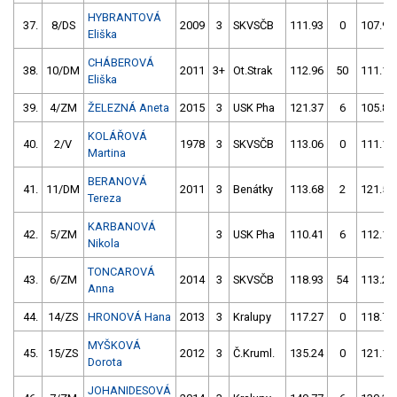
HYBRANTOVÁ
37.
8/DS
2009
3
SKVSČB
111.93
0
107.92
Eliška
CHÁBEROVÁ
38.
10/DM
2011
3+
Ot.Strak
112.96
50
111.10
Eliška
39.
4/ZM
ŽELEZNÁ Aneta
2015
3
USK Pha
121.37
6
105.88
KOLÁŘOVÁ
40.
2/V
1978
3
SKVSČB
113.06
0
111.16
Martina
BERANOVÁ
41.
11/DM
2011
3
Benátky
113.68
2
121.54
Tereza
KARBANOVÁ
42.
5/ZM
3
USK Pha
110.41
6
112.14
Nikola
TONCAROVÁ
43.
6/ZM
2014
3
SKVSČB
118.93
54
113.25
Anna
44.
14/ZS
HRONOVÁ Hana
2013
3
Kralupy
117.27
0
118.70
MYŠKOVÁ
45.
15/ZS
2012
3
Č.Kruml.
135.24
0
121.11
Dorota
JOHANIDESOVÁ