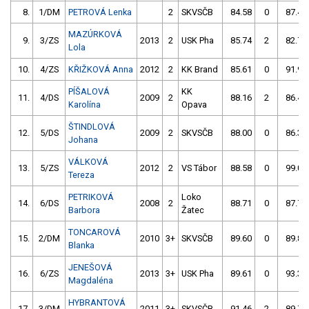
8.
1/DM
PETROVÁ Lenka
2
SKVSČB
84.58
0
87.48
MAZÚRKOVÁ
9.
3/ZS
2013
2
USK Pha
85.74
2
82.77
Lola
10.
4/ZS
KŘIŽKOVÁ Anna
2012
2
KK Brand
85.61
0
91.96
PÍŠALOVÁ
KK
11.
4/DS
2009
2
88.16
2
86.45
Karolína
Opava
ŠTINDLOVÁ
12.
5/DS
2009
2
SKVSČB
88.00
0
86.39
Johana
VÁLKOVÁ
13.
5/ZS
2012
2
VS Tábor
88.58
0
99.05
Tereza
PETRIKOVÁ
Loko
14.
6/DS
2008
2
88.71
0
87.72
Barbora
Žatec
TONCAROVÁ
15.
2/DM
2010
3+
SKVSČB
89.60
0
89.80
Blanka
JENEŠOVÁ
16.
6/ZS
2013
3+
USK Pha
89.61
0
93.31
Magdaléna
HYBRANTOVÁ
17.
3/DM
2011
3+
SKVSČB
91.46
2
89.70