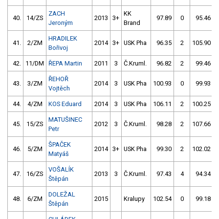
ZACH
KK
40.
14/ZS
2013
3+
97.89
0
95.46
Jeroným
Brand
HRADILEK
41.
2/ZM
2014
3+
USK Pha
96.35
2
105.90
Bořivoj
42.
11/DM
ŘEPA Martin
2011
3
Č.Kruml.
96.82
2
99.46
ŘEHOŘ
43.
3/ZM
2014
3
USK Pha
100.93
0
99.93
Vojtěch
44.
4/ZM
KOS Eduard
2014
3
USK Pha
106.11
2
100.25
MATUŠINEC
45.
15/ZS
2012
3
Č.Kruml.
98.28
2
107.66
Petr
ŠPAČEK
46.
5/ZM
2014
3+
USK Pha
99.30
2
102.02
Matyáš
VOŠALÍK
47.
16/ZS
2013
3
Č.Kruml.
97.43
4
94.34
Štěpán
DOLEŽAL
48.
6/ZM
2015
Kralupy
102.54
0
99.18
Štěpán