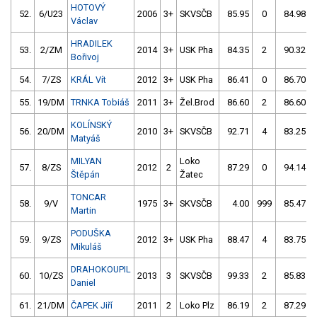
HOTOVÝ
52.
6/U23
2006
3+
SKVSČB
85.95
0
84.98
Václav
HRADILEK
53.
2/ZM
2014
3+
USK Pha
84.35
2
90.32
Bořivoj
54.
7/ZS
KRÁL Vít
2012
3+
USK Pha
86.41
0
86.70
55.
19/DM
TRNKA Tobiáš
2011
3+
Žel.Brod
86.60
2
86.60
KOLÍNSKÝ
56.
20/DM
2010
3+
SKVSČB
92.71
4
83.25
Matyáš
MILYAN
Loko
57.
8/ZS
2012
2
87.29
0
94.14
Štěpán
Žatec
TONCAR
58.
9/V
1975
3+
SKVSČB
4.00
999
85.47
Martin
PODUŠKA
59.
9/ZS
2012
3+
USK Pha
88.47
4
83.75
Mikuláš
DRAHOKOUPIL
60.
10/ZS
2013
3
SKVSČB
99.33
2
85.83
Daniel
61.
21/DM
ČAPEK Jiří
2011
2
Loko Plz
86.19
2
87.29