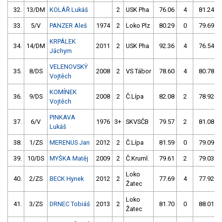
32.
13/DM
KOLÁŘ Lukáš
2
USK Pha
76.06
4
81.24
33.
5/V
PANZER Aleš
1974
2
Loko Plz
80.29
0
79.69
KRPÁLEK
34.
14/DM
2011
2
USK Pha
92.36
4
76.54
Jáchym
VELENOVSKÝ
35.
8/DS
2008
2
VS Tábor
78.60
4
80.78
Vojtěch
KOMÍNEK
36.
9/DS
2008
2
Č.Lípa
82.08
2
78.92
Vojtěch
PINKAVA
37.
6/V
1976
3+
SKVSČB
79.57
2
81.08
Lukáš
38.
1/ZS
MERENUS Jan
2012
2
Č.Lípa
81.59
0
79.09
39.
10/DS
MYŠKA Matěj
2009
2
Č.Kruml.
79.61
2
79.03
Loko
40.
2/ZS
BECK Hynek
2012
2
77.69
4
77.92
Žatec
Loko
41.
3/ZS
DRNEC Tobiáš
2013
2
81.70
0
88.01
Žatec