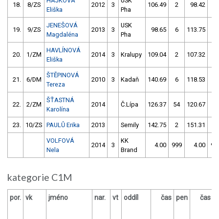
HÁJKOVÁ
USK
18.
8/ZS
2012
3
106.49
2
98.42
4
Eliška
Pha
JENEŠOVÁ
USK
19.
9/ZS
2013
3
98.65
6
113.75
4
Magdaléna
Pha
HAVLÍNOVÁ
20.
1/ZM
2014
3
Kralupy
109.04
2
107.32
2
Eliška
ŠTĚPINOVÁ
21.
6/DM
2010
3
Kadaň
140.69
6
118.53
0
Tereza
ŠŤASTNÁ
22.
2/ZM
2014
Č.Lípa
126.37
54
120.67
8
Karolína
23.
10/ZS
PAULŮ Erika
2013
Semily
142.75
2
151.31
6
VOLFOVÁ
KK
2014
3
4.00
999
4.00
99
Nela
Brand
kategorie C1M
por.
vk
jméno
nar.
vt
oddíl
čas
pen
čas
p