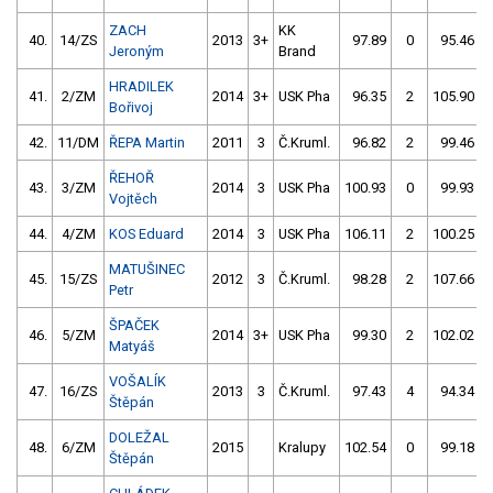
ZACH
KK
40.
14/ZS
2013
3+
97.89
0
95.46
Jeroným
Brand
HRADILEK
41.
2/ZM
2014
3+
USK Pha
96.35
2
105.90
Bořivoj
42.
11/DM
ŘEPA Martin
2011
3
Č.Kruml.
96.82
2
99.46
ŘEHOŘ
43.
3/ZM
2014
3
USK Pha
100.93
0
99.93
Vojtěch
44.
4/ZM
KOS Eduard
2014
3
USK Pha
106.11
2
100.25
MATUŠINEC
45.
15/ZS
2012
3
Č.Kruml.
98.28
2
107.66
Petr
ŠPAČEK
46.
5/ZM
2014
3+
USK Pha
99.30
2
102.02
Matyáš
VOŠALÍK
47.
16/ZS
2013
3
Č.Kruml.
97.43
4
94.34
Štěpán
DOLEŽAL
48.
6/ZM
2015
Kralupy
102.54
0
99.18
Štěpán