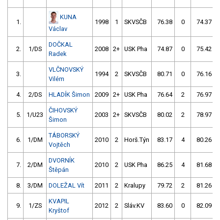
KUNA
1.
1998
1
SKVSČB
76.38
0
74.37
Václav
DOČKAL
2.
1/DS
2008
2+
USK Pha
74.87
0
75.42
Radek
VLČNOVSKÝ
3.
1994
2
SKVSČB
80.71
0
76.16
Vilém
4.
2/DS
HLADÍK Šimon
2009
2+
USK Pha
76.64
2
76.97
ČIHOVSKÝ
5.
1/U23
2003
2+
SKVSČB
80.02
2
78.97
Šimon
TÁBORSKÝ
6.
1/DM
2010
2
Horš.Týn
83.17
4
80.26
Vojtěch
DVORNÍK
7.
2/DM
2010
2
USK Pha
86.25
4
81.68
Štěpán
8.
3/DM
DOLEŽAL Vít
2011
2
Kralupy
79.72
2
81.26
KVAPIL
9.
1/ZS
2012
2
Sláv.KV
83.60
0
82.09
Kryštof