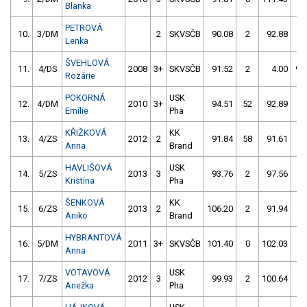
Blanka
PETROVÁ
10.
3/DM
2
SKVSČB
90.08
2
92.88
4
Lenka
ŠVEHLOVÁ
11.
4/DS
2008
3+
SKVSČB
91.52
2
4.00
99
Rozárie
POKORNÁ
USK
12.
4/DM
2010
3+
94.51
52
92.89
2
Emílie
Pha
KŘIŽKOVÁ
KK
13.
4/ZS
2012
2
91.84
58
91.61
4
Anna
Brand
HAVLIŠOVÁ
USK
14.
5/ZS
2013
3
93.76
2
97.56
2
Kristína
Pha
ŠENKOVÁ
KK
15.
6/ZS
2013
2
106.20
2
91.94
4
Aniko
Brand
HYBRANTOVÁ
16.
5/DM
2011
3+
SKVSČB
101.40
0
102.03
4
Anna
VOTAVOVÁ
USK
17.
7/ZS
2012
3
99.93
2
100.64
4
Anežka
Pha