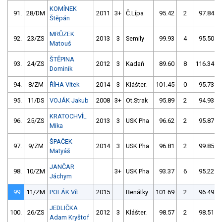
KOMÍNEK
91.
28/DM
2011
3+
Č.Lípa
95.42
2
97.84
Štěpán
MRŮZEK
92.
23/ZS
2013
3
Semily
99.93
4
95.50
Matouš
ŠTĚPINA
93.
24/ZS
2012
3
Kadaň
89.60
8
116.34
Dominik
94.
8/ZM
ŘÍHA Vítek
2014
3
Klášter.
101.45
0
95.73
95.
11/DS
VOJÁK Jakub
2008
3+
Ot.Strak
95.89
2
94.93
KRATOCHVÍL
96.
25/ZS
2013
3
USK Pha
96.62
2
95.87
Mika
ŠPAČEK
97.
9/ZM
2014
3
USK Pha
96.81
2
99.85
Matyáš
JANČAR
98.
10/ZM
3+
USK Pha
93.37
6
95.22
Jáchym
99.
11/ZM
POLÁK Vít
2015
Benátky
101.69
2
96.49
JEDLIČKA
100.
26/ZS
2012
3
Klášter.
98.57
2
98.51
Adam Kryštof