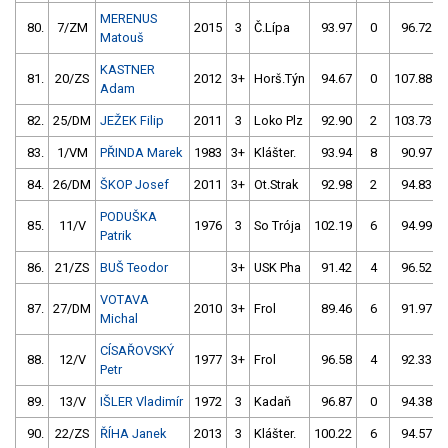
MERENUS
80.
7/ZM
2015
3
Č.Lípa
93.97
0
96.72
Matouš
KASTNER
81.
20/ZS
2012
3+
Horš.Týn
94.67
0
107.88
Adam
82.
25/DM
JEŽEK Filip
2011
3
Loko Plz
92.90
2
103.73
83.
1/VM
PŘINDA Marek
1983
3+
Klášter.
93.94
8
90.97
84.
26/DM
ŠKOP Josef
2011
3+
Ot.Strak
92.98
2
94.83
PODUŠKA
85.
11/V
1976
3
So Trója
102.19
6
94.99
Patrik
86.
21/ZS
BUŠ Teodor
3+
USK Pha
91.42
4
96.52
VOTAVA
87.
27/DM
2010
3+
Frol
89.46
6
91.97
Michal
CÍSAŘOVSKÝ
88.
12/V
1977
3+
Frol
96.58
4
92.33
Petr
89.
13/V
IŠLER Vladimír
1972
3
Kadaň
96.87
0
94.38
90.
22/ZS
ŘÍHA Janek
2013
3
Klášter.
100.22
6
94.57