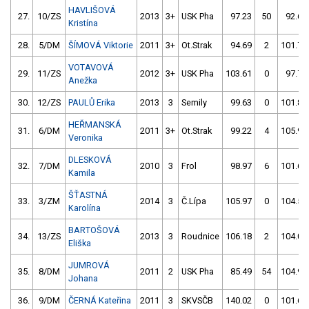
HAVLIŠOVÁ
27.
10/ZS
2013
3+
USK Pha
97.23
50
92.60
Kristína
28.
5/DM
ŠÍMOVÁ Viktorie
2011
3+
Ot.Strak
94.69
2
101.79
VOTAVOVÁ
29.
11/ZS
2012
3+
USK Pha
103.61
0
97.72
Anežka
30.
12/ZS
PAULŮ Erika
2013
3
Semily
99.63
0
101.85
HEŘMANSKÁ
31.
6/DM
2011
3+
Ot.Strak
99.22
4
105.99
Veronika
DLESKOVÁ
32.
7/DM
2010
3
Frol
98.97
6
101.61
Kamila
ŠŤASTNÁ
33.
3/ZM
2014
3
Č.Lípa
105.97
0
104.51
Karolína
BARTOŠOVÁ
34.
13/ZS
2013
3
Roudnice
106.18
2
104.07
Eliška
JUMROVÁ
35.
8/DM
2011
2
USK Pha
85.49
54
104.96
Johana
36.
9/DM
ČERNÁ Kateřina
2011
3
SKVSČB
140.02
0
101.65