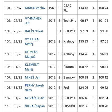
ČSAD
101.
1/SV
KRAUS Václav
1961
3
114.45
4
100.74
Plz
VYHNÁNEK
102.
27/ZS
2013
3
Tech.Pha
98.37
6
101.04
Jiří
103.
28/ZS
BALÍN Oskar
3+
USK Pha
97.83
4
93.08
VYBULKA
104.
29/ZS
2012
3
Kralupy
115.93
4
97.55
Matěj
ČERMÁK
105.
30/ZS
2012
3
Kralupy
114.76
4
96.31
Matyáš
KLEMENT
106.
31/ZS
2012
3
Č.Kruml.
100.52
2
98.31
Matěj
107.
32/ZS
MIKEŠ Jan
2012
3
Benátky
100.98
2
100.12
PERNÝ Jakub
108.
33/ZS
2012
3
Frol
124.96
6
99.52
Sami
109.
34/ZS
NOVÁČEK Jiří
2013
3
USK Pha
106.46
6
102.64
110.
35/ZS
ŠITRA Štěpán
2013
3
SKVSČB
102.86
6
100.70