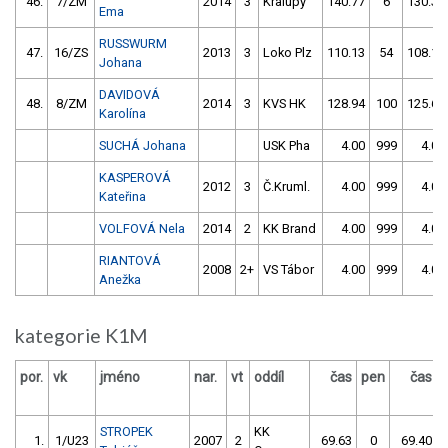
46.
7/ZM
2014
3
Kralupy
140.77
6
130.30
Ema
RUSSWURM
47.
16/ZS
2013
3
Loko Plz
110.13
54
108.12
Johana
DAVIDOVÁ
48.
8/ZM
2014
3
KVS HK
128.94
100
125.62
Karolína
SUCHÁ Johana
USK Pha
4.00
999
4.00
KASPEROVÁ
2012
3
Č.Kruml.
4.00
999
4.00
Kateřina
VOLFOVÁ Nela
2014
2
KK Brand
4.00
999
4.00
RIANTOVÁ
2008
2+
VS Tábor
4.00
999
4.00
Anežka
kategorie K1M
por.
vk
jméno
nar.
vt
oddíl
čas
pen
čas
STROPEK
KK
1.
1/U23
2007
2
69.63
0
69.40