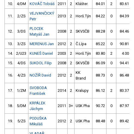
10.
4/DM
KOVÁČ Tobiáš
2011
2
Klášter.
84.01
2
83.61
VEJVANČICKÝ
11.
2/ZS
2013
2
Horš.Týn
84.22
0
84.39
Petr
PLOCEK
12.
3/DS
2008
2
SKVSČB
88.28
0
84.46
Matyáš Jan
13.
3/ZS
MERENUS Jan
2012
2
Č.Lípa
85.22
0
90.81
14.
2/U23
KUNEŠ Daniel
2003
2
Horš.Týn
83.80
2
4.00
15.
4/DS
SUKDOL Filip
2008
2
SKVSČB
86.09
0
94.41
KK
16.
4/ZS
NOŽÍŘ David
2012
2
88.73
0
86.48
Brand
SVOBODA
17.
1/ZM
2014
2
Kralupy
86.12
2
83.37
František
KRPÁLEK
18.
5/DM
2011
3+
USK Pha
90.72
0
87.97
Jáchym
PODUŠKA
19.
5/ZS
2012
2
USK Pha
88.48
0
89.42
Mikuláš
VLADAŘ