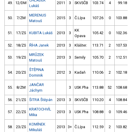
CHLÁDEK
49.
12/DM
2011
3
SKVSČB
103.74
4
99.18
Lukáš
MERENUS
50.
7/ZM
2015
3
Č.Lípa
107.26
0
103.88
Matouš
KK
51.
17/ZS
KUBITA Lukáš
2013
3
105.42
0
102.36
Opava
52.
18/ZS
ŘÍHA Janek
2013
3
Klášter.
113.71
2
107.53
MRŮZEK
53.
19/ZS
2013
3
Semily
105.70
2
112.51
Matouš
ŠTĚPINA
54.
20/ZS
2012
3
Kadaň
110.06
2
102.18
Dominik
JANČAR
55.
8/ZM
3
USK Pha
113.88
52
108.68
Jáchym
56.
21/ZS
ŠITRA Štěpán
2013
3
SKVSČB
110.20
4
108.84
KRATOCHVÍL
57.
22/ZS
2013
3
USK Pha
108.88
0
109.46
Mika
KOMÍNEK
58.
23/ZS
2013
3+
Č.Lípa
112.59
2
103.82
Mikuláš