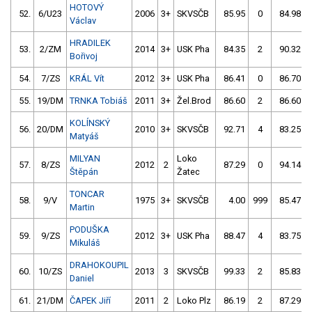
HOTOVÝ
52.
6/U23
2006
3+
SKVSČB
85.95
0
84.98
Václav
HRADILEK
53.
2/ZM
2014
3+
USK Pha
84.35
2
90.32
Bořivoj
54.
7/ZS
KRÁL Vít
2012
3+
USK Pha
86.41
0
86.70
55.
19/DM
TRNKA Tobiáš
2011
3+
Žel.Brod
86.60
2
86.60
KOLÍNSKÝ
56.
20/DM
2010
3+
SKVSČB
92.71
4
83.25
Matyáš
MILYAN
Loko
57.
8/ZS
2012
2
87.29
0
94.14
Štěpán
Žatec
TONCAR
58.
9/V
1975
3+
SKVSČB
4.00
999
85.47
Martin
PODUŠKA
59.
9/ZS
2012
3+
USK Pha
88.47
4
83.75
Mikuláš
DRAHOKOUPIL
60.
10/ZS
2013
3
SKVSČB
99.33
2
85.83
Daniel
61.
21/DM
ČAPEK Jiří
2011
2
Loko Plz
86.19
2
87.29