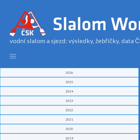
vodní slalom a sjezd: výsledky, žebříčky, data
2026
2025
2024
2023
2022
2021
2020
2019