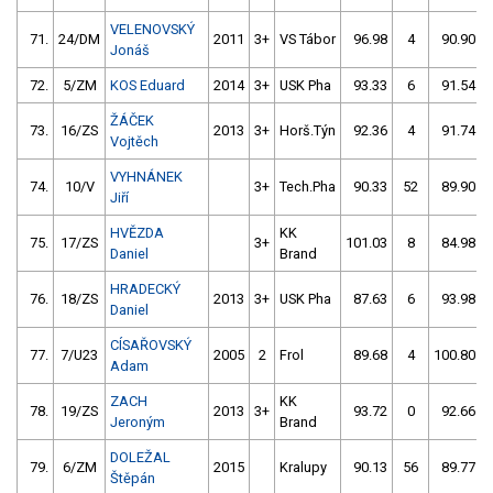
VELENOVSKÝ
71.
24/DM
2011
3+
VS Tábor
96.98
4
90.90
Jonáš
72.
5/ZM
KOS Eduard
2014
3+
USK Pha
93.33
6
91.54
ŽÁČEK
73.
16/ZS
2013
3+
Horš.Týn
92.36
4
91.74
Vojtěch
VYHNÁNEK
74.
10/V
3+
Tech.Pha
90.33
52
89.90
Jiří
HVĚZDA
KK
75.
17/ZS
3+
101.03
8
84.98
Daniel
Brand
HRADECKÝ
76.
18/ZS
2013
3+
USK Pha
87.63
6
93.98
Daniel
CÍSAŘOVSKÝ
77.
7/U23
2005
2
Frol
89.68
4
100.80
Adam
ZACH
KK
78.
19/ZS
2013
3+
93.72
0
92.66
Jeroným
Brand
DOLEŽAL
79.
6/ZM
2015
Kralupy
90.13
56
89.77
Štěpán