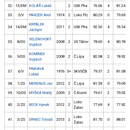
32.
13/DM
KOLÁŘ Lukáš
2
USK Pha
76.06
4
81.24
33.
5/V
PANZER Aleš
1974
2
Loko Plz
80.29
0
79.69
KRPÁLEK
34.
14/DM
2011
2
USK Pha
92.36
4
76.54
Jáchym
VELENOVSKÝ
35.
8/DS
2008
2
VS Tábor
78.60
4
80.78
Vojtěch
KOMÍNEK
36.
9/DS
2008
2
Č.Lípa
82.08
2
78.92
Vojtěch
PINKAVA
37.
6/V
1976
3+
SKVSČB
79.57
2
81.08
Lukáš
38.
1/ZS
MERENUS Jan
2012
2
Č.Lípa
81.59
0
79.09
39.
10/DS
MYŠKA Matěj
2009
2
Č.Kruml.
79.61
2
79.03
Loko
40.
2/ZS
BECK Hynek
2012
2
77.69
4
77.92
Žatec
Loko
41.
3/ZS
DRNEC Tobiáš
2013
2
81.70
0
88.01
Žatec