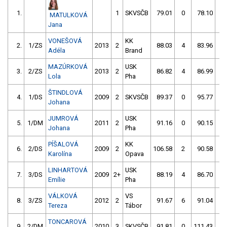
1.
1
SKVSČB
79.01
0
78.10
0
MATULKOVÁ
Jana
VONEŠOVÁ
KK
2.
1/ZS
2013
2
88.03
4
83.96
0
Adéla
Brand
MAZÚRKOVÁ
USK
3.
2/ZS
2013
2
86.82
4
86.99
0
Lola
Pha
ŠTINDLOVÁ
4.
1/DS
2009
2
SKVSČB
89.37
0
95.77
4
Johana
JUMROVÁ
USK
5.
1/DM
2011
2
91.16
0
90.15
0
Johana
Pha
PÍŠALOVÁ
KK
6.
2/DS
2009
2
106.58
2
90.58
0
Karolína
Opava
LINHARTOVÁ
USK
7.
3/DS
2009
2+
88.19
4
86.70
4
Emílie
Pha
VÁLKOVÁ
VS
8.
3/ZS
2012
2
91.67
6
91.04
0
Tereza
Tábor
TONCAROVÁ
9.
2/DM
2010
3
SKVSČB
91.81
0
111.43
2