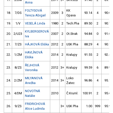
Anna
FOLTYSOVÁ
KK
18.
7/DS
2009
3
93.14
4
90.09
Tereza Abigail
Opava
19.
1/V
VESELÁ Linda
1980
2
Tech.Pha
89.50
2
90.77
KYLBERGEROVÁ
20.
2/U23
2007
2
Ot.Strak
94.84
0
91.03
Iva
21.
7/ZS
HÁJKOVÁ Eliška
2012
2
USK Pha
88.29
4
90.10
HAVLÍNOVÁ
22.
1/ZM
2014
2
Kralupy
91.55
2
92.40
Eliška
ŘEJHOVÁ
23.
8/ZS
2012
3+
Kralupy
99.59
6
89.96
Veronika
MILYANOVÁ
Loko
24.
2/ZM
2014
3+
96.86
4
95.16
Anežka
Žatec
NOVOTNÁ
25.
4/DM
2010
Č.Kruml.
100.91
2
95.60
Natálie
FRIDRICHOVÁ
26.
9/ZS
3+
USK Pha
1.00
999
95.98
Alice Ludmila