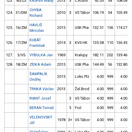
123.
40/ZS
KASPER Matěj
2013
3
Č.Kruml.
92.05
54
108.04
CHYBA
124.
31/DM
2010
3
VS Tábor
106.19
54
105.49
Richard
HAVLIŠ
125.
16/ZM
2015
USK Pha
132.51
156
174.27
Miroslav
KUBÁT
126.
17/ZM
2014
3
KVS HK
135.38
110
136.45
František
127.
3/VS
VYBULKA Jan
1969
Kralupy
182.11
202
139.46
128.
18/ZM
ZÍDKA Adam
2015
USK Pha
144.49
56
132.80
ŠAMPALÍK
2015
Loko Plz
4.00
999
4.00
Ondřej
TRNKA Václav
2013
Žel.Brod
4.00
999
4.00
RIANT Josef
3
VS Tábor
4.00
999
4.00
BERAN Tomáš
3
Frol
4.00
999
4.00
VELENOVSKÝ
1978
3+
VS Tábor
4.00
999
4.00
Jiří