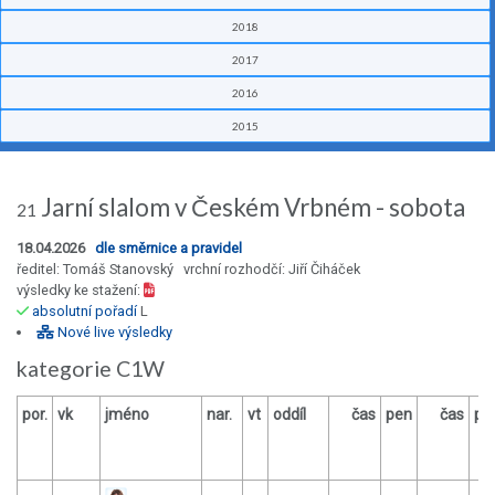
2018
2017
2016
2015
Jarní slalom v Českém Vrbném - sobota
21
18.04.2026
dle směrnice a pravidel
ředitel: Tomáš Stanovský vrchní rozhodčí: Jiří Čiháček
výsledky ke stažení:
absolutní pořadí
L
Nové live výsledky
kategorie C1W
por.
vk
jméno
nar.
vt
oddíl
čas
pen
čas
pe