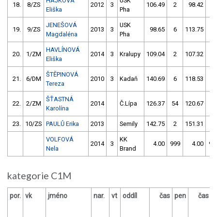
HÁJKOVÁ
USK
18.
8/ZS
2012
3
106.49
2
98.42
4
Eliška
Pha
JENEŠOVÁ
USK
19.
9/ZS
2013
3
98.65
6
113.75
4
Magdaléna
Pha
HAVLÍNOVÁ
20.
1/ZM
2014
3
Kralupy
109.04
2
107.32
2
Eliška
ŠTĚPINOVÁ
21.
6/DM
2010
3
Kadaň
140.69
6
118.53
0
Tereza
ŠŤASTNÁ
22.
2/ZM
2014
Č.Lípa
126.37
54
120.67
8
Karolína
23.
10/ZS
PAULŮ Erika
2013
Semily
142.75
2
151.31
6
VOLFOVÁ
KK
2014
3
4.00
999
4.00
99
Nela
Brand
kategorie C1M
por.
vk
jméno
nar.
vt
oddíl
čas
pen
čas
p