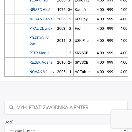
TESAŘ Petr
2006
3+
Loko Plz
4.00
999
4.00
NĚMEC Aleš
1976
3+
Kadaň
4.00
999
4.00
MILYAN Daniel
2006
2
Kralupy
4.00
999
4.00
PÍPAL Zbyněk
2003
2
Frol
4.00
999
4.00
KRATOCHVÍL
2011
2
USK Pha
4.00
999
4.00
Devi
PETR Martin
2
SKVSČB
4.00
999
4.00
REZEK Adam
2010
2+
SKVSČB
4.00
999
4.00
NOVÁK Václav
2005
1
VS Tábor
4.00
999
4.00
Oddíl