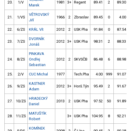
20.
1/V
1981
3+
Regent
89.41
2
89.30
Marek
VĚTROVSKÝ
21.
1/VS
1966
2
Zbraslav
89.45
0
4.00
Jiří
22.
6/ZS
KRÁL Vít
2012
2
USK Pha
91.84
0
87.54
DVORNÍK
23.
7/ZS
2012
3+
USK Pha
98.31
2
88.33
Jonáš
PINKAVA
24.
8/ZS
Ondřej
2012
2
SKVSČB
86.48
6
88.98
Sebastian
25.
2/V
CUC Michal
1977
Tech.Pha
4.00
999
91.07
KASTNER
26.
9/ZS
2012
3+
Horš.Týn
95.49
2
91.67
Adam
HRADECKÝ
27.
10/ZS
2013
2
USK Pha
97.52
50
91.89
Daniel
MATUŠTÍK
28.
11/ZS
3+
USK Pha
104.95
8
92.21
Robert
KOMÍNEK
29.
5/DS
2008
2
Č.Lípa
90.45
2
90.18