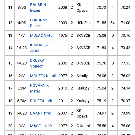
BALARIN
KK
11.
3/DS
2008
2
70.73
4
70.24
Evžen
Opava
POKORNÝ
12.
4/DS
2009
2
USK Pha
71.85
54
71.00
Daniel
13.
1/V
MULAČ Viktor
1975
2
SKVSČB
75.08
0
73.76
KOMÁREK
14.
3/U23
2
SKVSČB
71.83
4
73.42
Jakub
DRUSKA
15.
4/U23
2006
2
SKVSČB
75.70
0
77.15
Vojtěch
16.
2/V
MRŮZEK Kamil
1977
2
Semily
76.06
2
76.02
KOVÁRNÍK
17.
5/DM
2010
2
Kralupy
75.04
2
74.14
Matěj
18.
6/DM
DOLEŽAL Vít
2011
2
Kralupy
75.19
2
70.37
KK
19.
5/U23
BAAR Patrik
2007
2
74.97
2
73.99
Opava
20.
3/V
MÁČE Lukáš
1977
2
Č.Kruml.
75.58
4
75.08