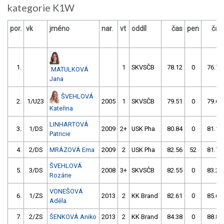
kategorie K1W
por.
vk
jméno
nar.
vt
oddíl
čas
pen
čas
1.
1
SKVSČB
78.12
0
76.75
MATULKOVÁ
Jana
ŠVEHLOVÁ
2.
1/U23
2005
1
SKVSČB
79.51
0
79.63
Kateřina
LINHARTOVÁ
3.
1/DS
2009
2+
USK Pha
80.84
0
81.17
Patricie
4.
2/DS
MRÁZOVÁ Ema
2009
2
USK Pha
82.56
52
81.74
ŠVEHLOVÁ
5.
3/DS
2008
3+
SKVSČB
82.55
0
83.22
Rozárie
VONEŠOVÁ
6.
1/ZS
2013
2
KK Brand
82.61
0
85.69
Adéla
7.
2/ZS
ŠENKOVÁ Aniko
2013
2
KK Brand
84.38
0
88.83