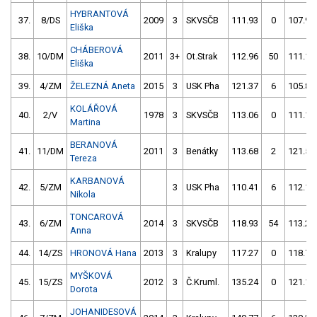
HYBRANTOVÁ
37.
8/DS
2009
3
SKVSČB
111.93
0
107.92
Eliška
CHÁBEROVÁ
38.
10/DM
2011
3+
Ot.Strak
112.96
50
111.10
Eliška
39.
4/ZM
ŽELEZNÁ Aneta
2015
3
USK Pha
121.37
6
105.88
KOLÁŘOVÁ
40.
2/V
1978
3
SKVSČB
113.06
0
111.16
Martina
BERANOVÁ
41.
11/DM
2011
3
Benátky
113.68
2
121.54
Tereza
KARBANOVÁ
42.
5/ZM
3
USK Pha
110.41
6
112.14
Nikola
TONCAROVÁ
43.
6/ZM
2014
3
SKVSČB
118.93
54
113.25
Anna
44.
14/ZS
HRONOVÁ Hana
2013
3
Kralupy
117.27
0
118.70
MYŠKOVÁ
45.
15/ZS
2012
3
Č.Kruml.
135.24
0
121.11
Dorota
JOHANIDESOVÁ