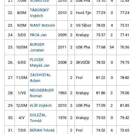
21.
7/DM
VLNAS Ota
2010
2
USK Pha
73.10
4
72.43
TÁBORSKÝ
22.
8/DM
2010
2
Horš.Týn
77.29
0
77.24
Vojtěch
23.
9/DM
RIANT Antonín
2
VS Tábor
78.03
4
75.51
24.
5/DS
PÁCA Jan
2009
2
Kralupy
75.57
2
77.41
BURGER
25.
10/DM
2011
2
USK Pha
77.68
54
76.36
Jonatan
PLOCEK
26.
6/DS
2008
2
SKVSČB
78.53
0
79.75
Matyáš Jan
ZACHYSTAL
27.
11/DM
2
Frol
81.22
0
78.82
Adam
NEUGEBAUER
28.
1/VS
1965
2
Kralupy
81.86
2
79.06
Roman
29.
12/DM
KLÍR Vojtěch
2010
2
USK Pha
77.09
2
81.85
DOLEŽAL
30.
4/V
1976
2
Kralupy
79.55
0
79.42
Tomáš
31.
7/DS
BERAN Tobiáš
2
Frol
74.52
6
73.65