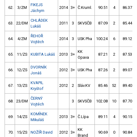
FIKEJS
62.
3/ZM
2014
3+
Č.Kruml.
90.51
4
86.37
Jáchym
CHLÁDEK
63.
22/DM
2011
3
SKVSČB
87.09
2
85.44
Lukáš
ŘEHOŘ
64.
4/ZM
2014
3
USK Pha
100.24
6
89.12
Vojtěch
KK
65.
11/ZS
KUBITA Lukáš
2013
3+
87.21
2
87.53
Opava
DVORNÍK
66.
12/ZS
2012
3+
USK Pha
87.26
2
89.07
Jonáš
KVAPIL
67.
13/ZS
2012
2
Sláv.KV
85.46
52
89.40
Kryštof
ČERNÝ
68.
23/DM
3
SKVSČB
102.08
10
87.70
Vojtěch
KOMÍNEK
69.
14/ZS
2013
3+
Č.Lípa
89.11
4
90.15
Mikuláš
KK
70.
15/ZS
NOŽÍŘ David
2012
3+
90.69
0
90.84
Brand