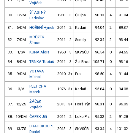
Vojtěch
ŠŤASTNÝ
30.
1/VM
1983
3
Č.Lípa
90.13
4
91.04
Ladislav
31.
6/DM
HOŘENÍ Hynek
2011
2
Kadaň
94.04
2
89.37
MRŮZEK
32.
7/DM
2011
2
Semily
92.34
2
93.44
Šimon
33.
1/SV
KUNA Alois
1960
3
SKVSČB
96.54
0
94.65
34.
8/DM
TRNKA Tobiáš
2011
3
Žel.Brod
105.71
0
93.16
VOTAVA
35.
9/DM
2010
3+
Frol
98.50
4
91.44
Michal
PLETICHA
36.
3/V
1976
3+
Kadaň
95.84
0
94.08
Marek
ŽÁČEK
37.
12/ZS
2013
3+
Horš.Týn
98.31
0
96.05
Vojtěch
38.
10/DM
ČAPEK Jiří
2011
2
Loko Plz
95.32
2
91.28
DRAHOKOUPIL
39.
13/ZS
2013
3
SKVSČB
93.34
4
101.02
Daniel