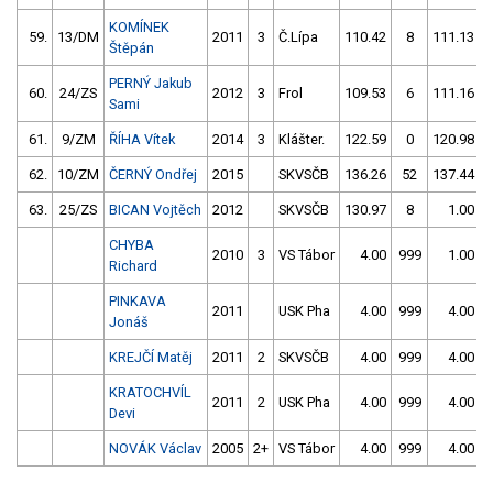
KOMÍNEK
59.
13/DM
2011
3
Č.Lípa
110.42
8
111.13
Štěpán
PERNÝ Jakub
60.
24/ZS
2012
3
Frol
109.53
6
111.16
Sami
61.
9/ZM
ŘÍHA Vítek
2014
3
Klášter.
122.59
0
120.98
62.
10/ZM
ČERNÝ Ondřej
2015
SKVSČB
136.26
52
137.44
63.
25/ZS
BICAN Vojtěch
2012
SKVSČB
130.97
8
1.00
CHYBA
2010
3
VS Tábor
4.00
999
1.00
Richard
PINKAVA
2011
USK Pha
4.00
999
4.00
Jonáš
KREJČÍ Matěj
2011
2
SKVSČB
4.00
999
4.00
KRATOCHVÍL
2011
2
USK Pha
4.00
999
4.00
Devi
NOVÁK Václav
2005
2+
VS Tábor
4.00
999
4.00