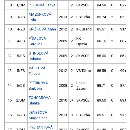
8.
1/DM
PETROVÁ Lenka
2
SKVSČB
84.58
0
87.48
MAZÚRKOVÁ
9.
3/ZS
2013
2
USK Pha
85.74
2
82.77
Lola
10.
4/ZS
KŘIŽKOVÁ Anna
2012
2
KK Brand
85.61
0
91.96
PÍŠALOVÁ
KK
11.
4/DS
2009
2
88.16
2
86.45
Karolína
Opava
ŠTINDLOVÁ
12.
5/DS
2009
2
SKVSČB
88.00
0
86.39
Johana
VÁLKOVÁ
13.
5/ZS
2012
2
VS Tábor
88.58
0
99.05
Tereza
PETRIKOVÁ
Loko
14.
6/DS
2008
2
88.71
0
87.72
Barbora
Žatec
TONCAROVÁ
15.
2/DM
2010
3+
SKVSČB
89.60
0
89.80
Blanka
JENEŠOVÁ
16.
6/ZS
2013
3+
USK Pha
89.61
0
93.31
Magdaléna
HYBRANTOVÁ
17.
3/DM
2011
3+
SKVSČB
91.46
2
89.70