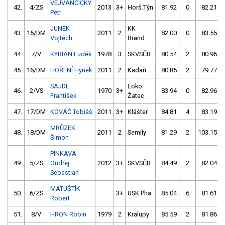
VEJVANČICKÝ
42.
4/ZS
2013
3+
Horš.Týn
81.92
0
82.21
Petr
JUNEK
KK
43.
15/DM
2011
2
82.00
0
83.55
Vojtěch
Brand
44.
7/V
KYRIÁN Luděk
1978
3
SKVSČB
80.54
2
80.96
45.
16/DM
HOŘENÍ Hynek
2011
2
Kadaň
80.85
2
79.77
SAJDL
Loko
46.
2/VS
1970
3+
83.94
0
82.96
František
Žatec
47.
17/DM
KOVÁČ Tobiáš
2011
3+
Klášter.
84.81
4
83.19
MRŮZEK
48.
18/DM
2011
2
Semily
81.29
2
103.15
Šimon
PINKAVA
49.
5/ZS
Ondřej
2012
3+
SKVSČB
84.49
2
82.04
Sebastian
MATUŠTÍK
50.
6/ZS
3+
USK Pha
85.04
6
81.61
Robert
51.
8/V
HRON Robin
1979
2
Kralupy
85.59
2
81.86