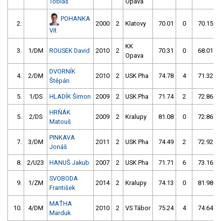
Tobiáš
Opava
POHANKA
2.
2000
2
Klatovy
70.01
0
70.15
Vít
KK
3.
1/DM
ROUSEK David
2010
2
70.31
0
68.01
Opava
DVORNÍK
4.
2/DM
2010
2
USK Pha
74.78
4
71.32
Štěpán
5.
1/DS
HLADÍK Šimon
2009
2
USK Pha
71.74
2
72.86
HRŇÁK
5.
2/DS
2009
2
Kralupy
81.08
0
72.86
Matouš
PINKAVA
7.
3/DM
2011
2
USK Pha
74.49
2
72.92
Jonáš
8.
2/U23
HANUŠ Jakub
2007
2
USK Pha
71.71
6
73.16
SVOBODA
9.
1/ZM
2014
2
Kralupy
74.13
0
81.98
František
MAŤHA
10.
4/DM
2010
2
VS Tábor
75.24
4
74.64
Marduk