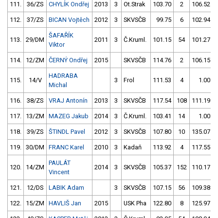
111.
36/ZS
CHYLÍK Ondřej
2013
3
Ot.Strak
103.70
2
106.52
112.
37/ZS
BICAN Vojtěch
2012
3
SKVSČB
99.75
6
102.94
ŠAFAŘÍK
113.
29/DM
2011
3
Č.Kruml.
101.15
54
101.27
Viktor
114.
12/ZM
ČERNÝ Ondřej
2015
SKVSČB
114.76
2
106.15
HADRABA
115.
14/V
3
Frol
111.53
4
1.00
Michal
116.
38/ZS
VRAJ Antonín
2013
3
SKVSČB
117.54
108
111.19
117.
13/ZM
MAZEG Jakub
2014
3
Č.Kruml.
103.41
14
1.00
118.
39/ZS
ŠTINDL Pavel
2012
3
SKVSČB
107.80
10
135.07
119.
30/DM
FRANC Karel
2010
3
Kadaň
113.92
4
117.55
PAULÁT
120.
14/ZM
2014
3
SKVSČB
105.37
152
110.17
Vincent
121.
12/DS
LABIK Adam
3
SKVSČB
107.15
56
109.38
122.
15/ZM
HAVLIŠ Jan
2015
USK Pha
122.80
8
125.97