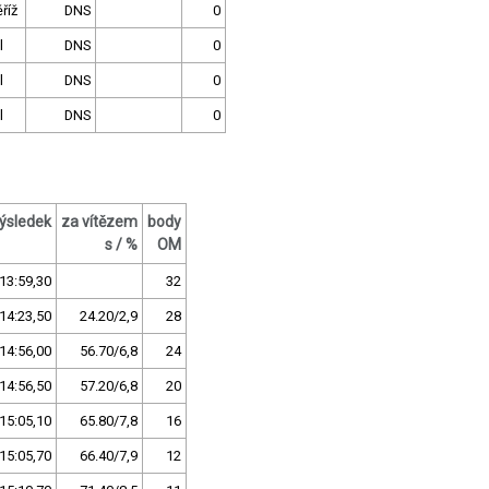
říž
DNS
0
l
DNS
0
l
DNS
0
l
DNS
0
ýsledek
za vítězem
body
s / %
OM
13:59,30
32
14:23,50
24.20/2,9
28
14:56,00
56.70/6,8
24
14:56,50
57.20/6,8
20
15:05,10
65.80/7,8
16
15:05,70
66.40/7,9
12