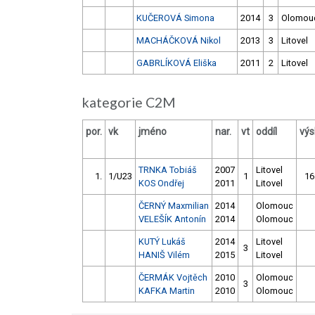
KUČEROVÁ Simona
2014
3
Olomou
MACHÁČKOVÁ Nikol
2013
3
Litovel
GABRLÍKOVÁ Eliška
2011
2
Litovel
kategorie C2M
por.
vk
jméno
nar.
vt
oddíl
výs
TRNKA Tobiáš
2007
Litovel
1.
1/U23
1
16
KOS Ondřej
2011
Litovel
ČERNÝ Maxmilian
2014
Olomouc
VELEŠÍK Antonín
2014
Olomouc
KUTÝ Lukáš
2014
Litovel
3
HANIŠ Vilém
2015
Litovel
ČERMÁK Vojtěch
2010
Olomouc
3
KAFKA Martin
2010
Olomouc