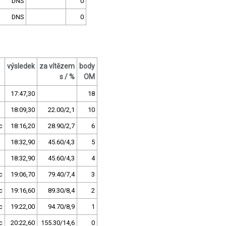
DNS
0
DNS
0
výsledek
za vítězem
body
s / %
OM
17:47,30
18
18:09,30
22.00/2,1
10
c
18:16,20
28.90/2,7
6
18:32,90
45.60/4,3
5
18:32,90
45.60/4,3
4
c
19:06,70
79.40/7,4
3
c
19:16,60
89.30/8,4
2
c
19:22,00
94.70/8,9
1
c
20:22,60
155.30/14,6
0