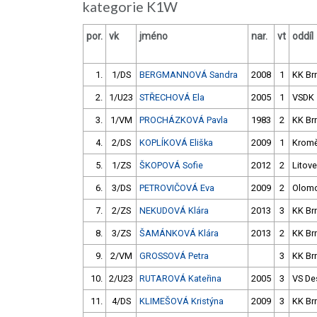
kategorie K1W
por.
vk
jméno
nar.
vt
oddíl
1.
1/DS
BERGMANNOVÁ Sandra
2008
1
KK Br
2.
1/U23
STŘECHOVÁ Ela
2005
1
VSDK
3.
1/VM
PROCHÁZKOVÁ Pavla
1983
2
KK Br
4.
2/DS
KOPLÍKOVÁ Eliška
2009
1
Kromě
5.
1/ZS
ŠKOPOVÁ Sofie
2012
2
Litove
6.
3/DS
PETROVIČOVÁ Eva
2009
2
Olom
7.
2/ZS
NEKUDOVÁ Klára
2013
3
KK Br
8.
3/ZS
ŠAMÁNKOVÁ Klára
2013
2
KK Br
9.
2/VM
GROSSOVÁ Petra
3
KK Br
10.
2/U23
RUTAROVÁ Kateřina
2005
3
VS De
11.
4/DS
KLIMEŠOVÁ Kristýna
2009
3
KK Br