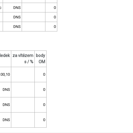
c
DNS
0
DNS
0
DNS
0
ledek
za vítězem
body
s / %
OM
:00,10
0
DNS
0
DNS
0
DNS
0