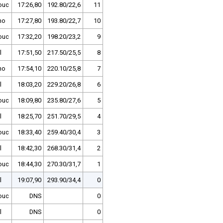
ouc
17:26,80
192.80/22,6
11
no
17:27,80
193.80/22,7
10
ouc
17:32,20
198.20/23,2
9
l
17:51,50
217.50/25,5
8
no
17:54,10
220.10/25,8
7
l
18:03,20
229.20/26,8
6
ouc
18:09,80
235.80/27,6
5
l
18:25,70
251.70/29,5
4
ouc
18:33,40
259.40/30,4
3
l
18:42,30
268.30/31,4
2
ouc
18:44,30
270.30/31,7
1
l
19:07,90
293.90/34,4
0
ouc
DNS
0
l
DNS
0