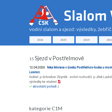
vodní slalom a sjezd: výsledky, žebří
2026
2025
2024
202
Sjezd v Postřelmově
15
12.04.2026
řeka Morava v úseku Postřelmov-louka u mos
Lesnici.
ředitel: p.Schreiber Zbyněk vrchní rozhodčí: p.Jílek Ladis
výsledky ke stažení:
absolutní pořadí
J
kategorie C1M