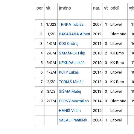
por.
vk
jméno
nar.
vt
oddíl
vý
1.
1/U23
TRNKA Tobiáš
2007
1
Litovel
1
2.
1/ZS
BASARABA Albert
2012
Olomouc
1
3.
1/DM
KOS Ondřej
2011
3
Litovel
1
4.
2/DM
ŠAMÁNEK Filip
2010
2
KK Brno
1
5.
3/DM
NEKUDA Lukáš
2010
3
KK Brno
1
6.
1/ZM
KUTÝ Lukáš
2014
3
Litovel
1
7.
2/ZS
TOBIÁŠ Matěj
2012
3
KK Brno
1
8.
3/ZS
ŠIŠMA Matěj
2013
3
Litovel
1
9.
2/ZM
ČERNÝ Maxmilian
2014
3
Olomouc
1
HANIŠ Vilém
2015
Litovel
SALAJ František
2004
1
Litovel