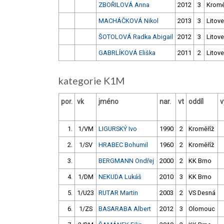
ZBOŘILOVÁ Anna
2012
3
Kromě
MACHÁČKOVÁ Nikol
2013
3
Litove
ŠOTOLOVÁ Radka Abigail
2012
3
Litove
GABRLÍKOVÁ Eliška
2011
2
Litove
kategorie K1M
por.
vk
jméno
nar.
vt
oddíl
v
1.
1/VM
LIGURSKÝ Ivo
1990
2
Kroměříž
2.
1/SV
HRABEC Bohumil
1960
2
Kroměříž
3.
BERGMANN Ondřej
2000
2
KK Brno
4.
1/DM
NEKUDA Lukáš
2010
3
KK Brno
5.
1/U23
RUTAR Martin
2003
2
VS Desná
6.
1/ZS
BASARABA Albert
2012
3
Olomouc