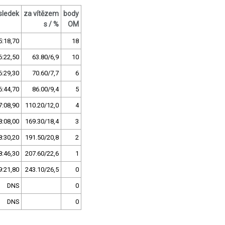
sledek
za vítězem
body
s / %
OM
5:18,70
18
6:22,50
63.80/6,9
10
6:29,30
70.60/7,7
6
6:44,70
86.00/9,4
5
7:08,90
110.20/12,0
4
8:08,00
169.30/18,4
3
8:30,20
191.50/20,8
2
8:46,30
207.60/22,6
1
9:21,80
243.10/26,5
0
DNS
0
DNS
0