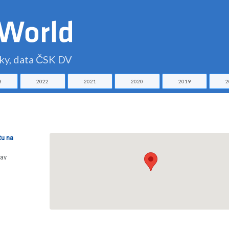
čky, data ČSK DV
3
2022
2021
2020
2019
2
tu na
lav