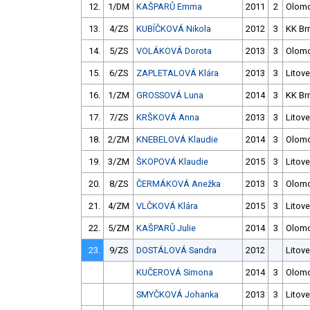
12.
1/DM
KAŠPARŮ Emma
2011
2
Olom
13.
4/ZS
KUBÍČKOVÁ Nikola
2012
3
KK Br
14.
5/ZS
VOLÁKOVÁ Dorota
2013
3
Olom
15.
6/ZS
ZAPLETALOVÁ Klára
2013
3
Litove
16.
1/ZM
GROSSOVÁ Luna
2014
3
KK Br
17.
7/ZS
KRŠKOVÁ Anna
2013
3
Litove
18.
2/ZM
KNEBELOVÁ Klaudie
2014
3
Olom
19.
3/ZM
ŠKOPOVÁ Klaudie
2015
3
Litove
20.
8/ZS
ČERMÁKOVÁ Anežka
2013
3
Olom
21.
4/ZM
VLČKOVÁ Klára
2015
3
Litove
22.
5/ZM
KAŠPARŮ Julie
2014
3
Olom
23.
9/ZS
DOSTÁLOVÁ Sandra
2012
Litove
KUČEROVÁ Simona
2014
3
Olom
SMYČKOVÁ Johanka
2013
3
Litove