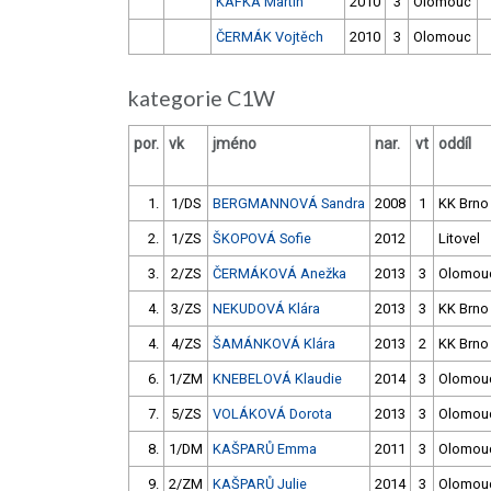
KAFKA Martin
2010
3
Olomouc
ČERMÁK Vojtěch
2010
3
Olomouc
kategorie C1W
por.
vk
jméno
nar.
vt
oddíl
1.
1/DS
BERGMANNOVÁ Sandra
2008
1
KK Brno
2.
1/ZS
ŠKOPOVÁ Sofie
2012
Litovel
3.
2/ZS
ČERMÁKOVÁ Anežka
2013
3
Olomou
4.
3/ZS
NEKUDOVÁ Klára
2013
3
KK Brno
4.
4/ZS
ŠAMÁNKOVÁ Klára
2013
2
KK Brno
6.
1/ZM
KNEBELOVÁ Klaudie
2014
3
Olomou
7.
5/ZS
VOLÁKOVÁ Dorota
2013
3
Olomou
8.
1/DM
KAŠPARŮ Emma
2011
3
Olomou
9.
2/ZM
KAŠPARŮ Julie
2014
3
Olomou