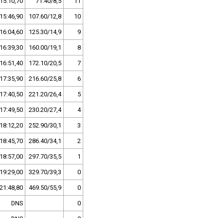
15:10,70
71.40/8,5
11
15:46,90
107.60/12,8
10
16:04,60
125.30/14,9
9
16:39,30
160.00/19,1
8
16:51,40
172.10/20,5
7
17:35,90
216.60/25,8
6
17:40,50
221.20/26,4
5
17:49,50
230.20/27,4
4
18:12,20
252.90/30,1
3
18:45,70
286.40/34,1
2
18:57,00
297.70/35,5
1
19:29,00
329.70/39,3
0
21:48,80
469.50/55,9
0
DNS
0