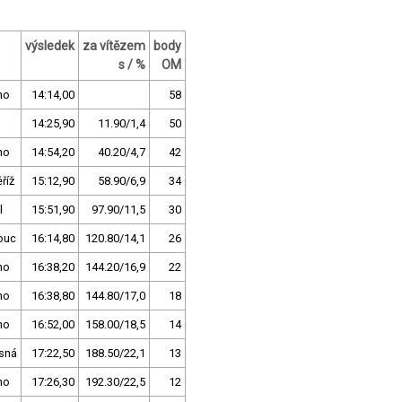
výsledek
za vítězem
body
s / %
OM
no
14:14,00
58
14:25,90
11.90/1,4
50
no
14:54,20
40.20/4,7
42
říž
15:12,90
58.90/6,9
34
l
15:51,90
97.90/11,5
30
ouc
16:14,80
120.80/14,1
26
no
16:38,20
144.20/16,9
22
no
16:38,80
144.80/17,0
18
no
16:52,00
158.00/18,5
14
sná
17:22,50
188.50/22,1
13
no
17:26,30
192.30/22,5
12