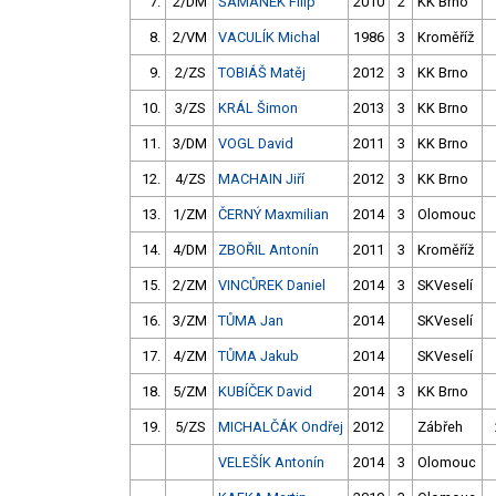
7.
2/DM
ŠAMÁNEK Filip
2010
2
KK Brno
8.
2/VM
VACULÍK Michal
1986
3
Kroměříž
9.
2/ZS
TOBIÁŠ Matěj
2012
3
KK Brno
10.
3/ZS
KRÁL Šimon
2013
3
KK Brno
11.
3/DM
VOGL David
2011
3
KK Brno
12.
4/ZS
MACHAIN Jiří
2012
3
KK Brno
13.
1/ZM
ČERNÝ Maxmilian
2014
3
Olomouc
14.
4/DM
ZBOŘIL Antonín
2011
3
Kroměříž
15.
2/ZM
VINCŮREK Daniel
2014
3
SKVeselí
16.
3/ZM
TŮMA Jan
2014
SKVeselí
17.
4/ZM
TŮMA Jakub
2014
SKVeselí
18.
5/ZM
KUBÍČEK David
2014
3
KK Brno
19.
5/ZS
MICHALČÁK Ondřej
2012
Zábřeh
VELEŠÍK Antonín
2014
3
Olomouc