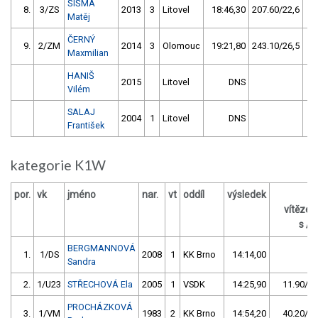
ŠIŠMA
8.
3/ZS
2013
3
Litovel
18:46,30
207.60/22,6
Matěj
ČERNÝ
9.
2/ZM
2014
3
Olomouc
19:21,80
243.10/26,5
Maxmilian
HANIŠ
2015
Litovel
DNS
Vilém
SALAJ
2004
1
Litovel
DNS
František
kategorie K1W
por.
vk
jméno
nar.
vt
oddíl
výsledek
z
vítěze
s / 
BERGMANNOVÁ
1.
1/DS
2008
1
KK Brno
14:14,00
Sandra
2.
1/U23
STŘECHOVÁ Ela
2005
1
VSDK
14:25,90
11.90/1,
PROCHÁZKOVÁ
3.
1/VM
1983
2
KK Brno
14:54,20
40.20/4,