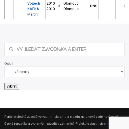
Vojtěch
2010
Olomouc
3
DNS
0
KAFKA
2010
Olomouc
Martin
Oddíl
Portál výsledků závodů ve vodním slalomu a sjezdu na divoké vodě na území
České republiky a vybraných závodů v zahraničí. Projekt je vlastnictvím
ČSK DV
.