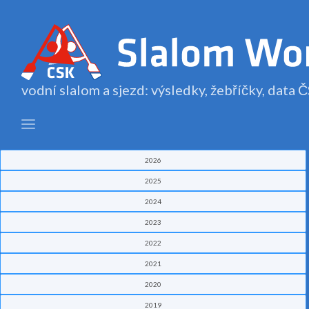
vodní slalom a sjezd: výsledky, žebříčky, data
2026
2025
2024
2023
2022
2021
2020
2019