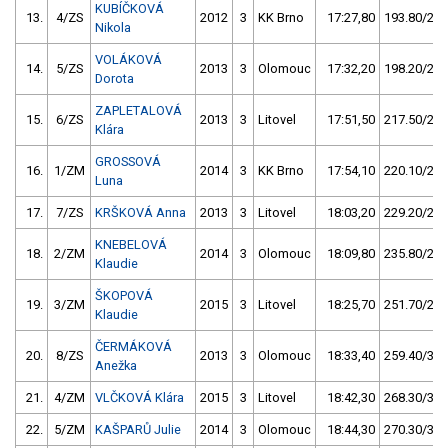
KUBÍČKOVÁ
13.
4/ZS
2012
3
KK Brno
17:27,80
193.80/22,
Nikola
VOLÁKOVÁ
14.
5/ZS
2013
3
Olomouc
17:32,20
198.20/23,
Dorota
ZAPLETALOVÁ
15.
6/ZS
2013
3
Litovel
17:51,50
217.50/25,
Klára
GROSSOVÁ
16.
1/ZM
2014
3
KK Brno
17:54,10
220.10/25,
Luna
17.
7/ZS
KRŠKOVÁ Anna
2013
3
Litovel
18:03,20
229.20/26,
KNEBELOVÁ
18.
2/ZM
2014
3
Olomouc
18:09,80
235.80/27,
Klaudie
ŠKOPOVÁ
19.
3/ZM
2015
3
Litovel
18:25,70
251.70/29,
Klaudie
ČERMÁKOVÁ
20.
8/ZS
2013
3
Olomouc
18:33,40
259.40/30,
Anežka
21.
4/ZM
VLČKOVÁ Klára
2015
3
Litovel
18:42,30
268.30/31,
22.
5/ZM
KAŠPARŮ Julie
2014
3
Olomouc
18:44,30
270.30/31,