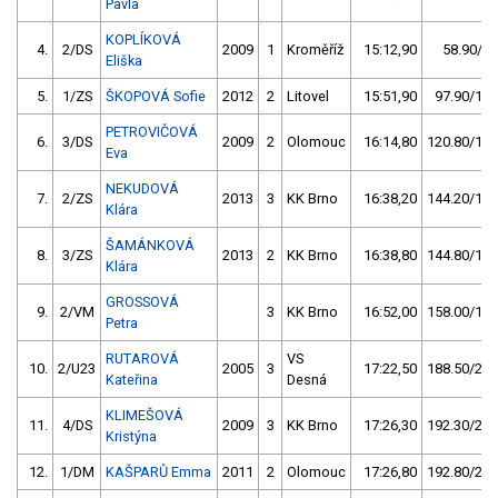
Pavla
KOPLÍKOVÁ
4.
2/DS
2009
1
Kroměříž
15:12,90
58.90/6,
Eliška
5.
1/ZS
ŠKOPOVÁ Sofie
2012
2
Litovel
15:51,90
97.90/11,
PETROVIČOVÁ
6.
3/DS
2009
2
Olomouc
16:14,80
120.80/14,
Eva
NEKUDOVÁ
7.
2/ZS
2013
3
KK Brno
16:38,20
144.20/16,
Klára
ŠAMÁNKOVÁ
8.
3/ZS
2013
2
KK Brno
16:38,80
144.80/17,
Klára
GROSSOVÁ
9.
2/VM
3
KK Brno
16:52,00
158.00/18,
Petra
RUTAROVÁ
VS
10.
2/U23
2005
3
17:22,50
188.50/22,
Kateřina
Desná
KLIMEŠOVÁ
11.
4/DS
2009
3
KK Brno
17:26,30
192.30/22,
Kristýna
12.
1/DM
KAŠPARŮ Emma
2011
2
Olomouc
17:26,80
192.80/22,