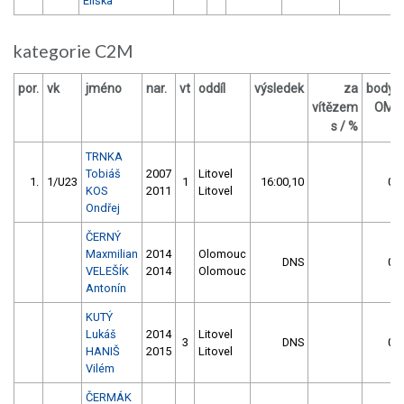
Eliška
kategorie C2M
por.
vk
jméno
nar.
vt
oddíl
výsledek
za
body
vítězem
OM
s / %
TRNKA
Tobiáš
2007
Litovel
1.
1/U23
1
16:00,10
0
KOS
2011
Litovel
Ondřej
ČERNÝ
Maxmilian
2014
Olomouc
DNS
0
VELEŠÍK
2014
Olomouc
Antonín
KUTÝ
Lukáš
2014
Litovel
3
DNS
0
HANIŠ
2015
Litovel
Vilém
ČERMÁK