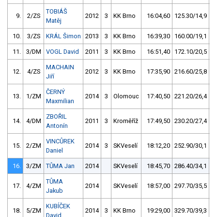
TOBIÁŠ
9.
2/ZS
2012
3
KK Brno
16:04,60
125.30/14,9
Matěj
10.
3/ZS
KRÁL Šimon
2013
3
KK Brno
16:39,30
160.00/19,1
11.
3/DM
VOGL David
2011
3
KK Brno
16:51,40
172.10/20,5
MACHAIN
12.
4/ZS
2012
3
KK Brno
17:35,90
216.60/25,8
Jiří
ČERNÝ
13.
1/ZM
2014
3
Olomouc
17:40,50
221.20/26,4
Maxmilian
ZBOŘIL
14.
4/DM
2011
3
Kroměříž
17:49,50
230.20/27,4
Antonín
VINCŮREK
15.
2/ZM
2014
3
SKVeselí
18:12,20
252.90/30,1
Daniel
16.
3/ZM
TŮMA Jan
2014
SKVeselí
18:45,70
286.40/34,1
TŮMA
17.
4/ZM
2014
SKVeselí
18:57,00
297.70/35,5
Jakub
KUBÍČEK
18.
5/ZM
2014
3
KK Brno
19:29,00
329.70/39,3
David