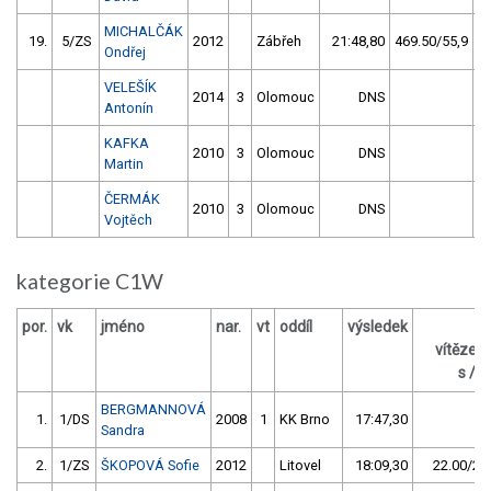
MICHALČÁK
19.
5/ZS
2012
Zábřeh
21:48,80
469.50/55,9
Ondřej
VELEŠÍK
2014
3
Olomouc
DNS
Antonín
KAFKA
2010
3
Olomouc
DNS
Martin
ČERMÁK
2010
3
Olomouc
DNS
Vojtěch
kategorie C1W
por.
vk
jméno
nar.
vt
oddíl
výsledek
za
vítězem
s / %
BERGMANNOVÁ
1.
1/DS
2008
1
KK Brno
17:47,30
Sandra
2.
1/ZS
ŠKOPOVÁ Sofie
2012
Litovel
18:09,30
22.00/2,1