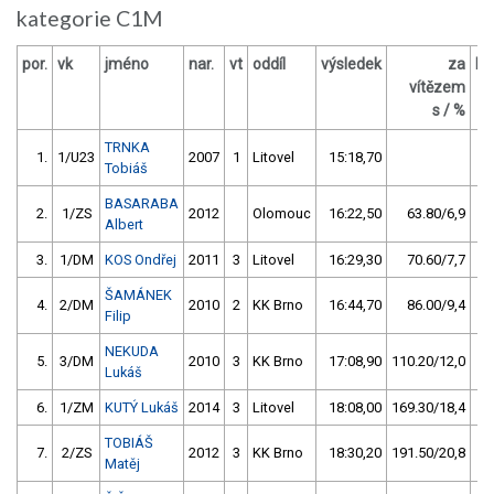
kategorie C1M
por.
vk
jméno
nar.
vt
oddíl
výsledek
za
bo
vítězem
s / %
TRNKA
1.
1/U23
2007
1
Litovel
15:18,70
Tobiáš
BASARABA
2.
1/ZS
2012
Olomouc
16:22,50
63.80/6,9
Albert
3.
1/DM
KOS Ondřej
2011
3
Litovel
16:29,30
70.60/7,7
ŠAMÁNEK
4.
2/DM
2010
2
KK Brno
16:44,70
86.00/9,4
Filip
NEKUDA
5.
3/DM
2010
3
KK Brno
17:08,90
110.20/12,0
Lukáš
6.
1/ZM
KUTÝ Lukáš
2014
3
Litovel
18:08,00
169.30/18,4
TOBIÁŠ
7.
2/ZS
2012
3
KK Brno
18:30,20
191.50/20,8
Matěj