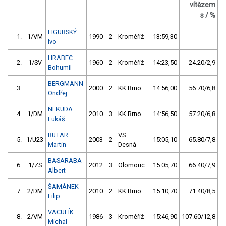
vítězem
s / %
LIGURSKÝ
1.
1/VM
1990
2
Kroměříž
13:59,30
Ivo
HRABEC
2.
1/SV
1960
2
Kroměříž
14:23,50
24.20/2,9
Bohumil
BERGMANN
3.
2000
2
KK Brno
14:56,00
56.70/6,8
Ondřej
NEKUDA
4.
1/DM
2010
3
KK Brno
14:56,50
57.20/6,8
Lukáš
RUTAR
VS
5.
1/U23
2003
2
15:05,10
65.80/7,8
Martin
Desná
BASARABA
6.
1/ZS
2012
3
Olomouc
15:05,70
66.40/7,9
Albert
ŠAMÁNEK
7.
2/DM
2010
2
KK Brno
15:10,70
71.40/8,5
Filip
VACULÍK
8.
2/VM
1986
3
Kroměříž
15:46,90
107.60/12,8
Michal