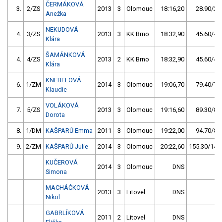
ČERMÁKOVÁ
3.
2/ZS
2013
3
Olomouc
18:16,20
28.90/2,7
Anežka
NEKUDOVÁ
4.
3/ZS
2013
3
KK Brno
18:32,90
45.60/4,3
Klára
ŠAMÁNKOVÁ
4.
4/ZS
2013
2
KK Brno
18:32,90
45.60/4,3
Klára
KNEBELOVÁ
6.
1/ZM
2014
3
Olomouc
19:06,70
79.40/7,4
Klaudie
VOLÁKOVÁ
7.
5/ZS
2013
3
Olomouc
19:16,60
89.30/8,4
Dorota
8.
1/DM
KAŠPARŮ Emma
2011
3
Olomouc
19:22,00
94.70/8,9
9.
2/ZM
KAŠPARŮ Julie
2014
3
Olomouc
20:22,60
155.30/14,6
KUČEROVÁ
2014
3
Olomouc
DNS
Simona
MACHÁČKOVÁ
2013
3
Litovel
DNS
Nikol
GABRLÍKOVÁ
2011
2
Litovel
DNS