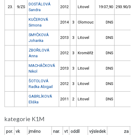
DOSTÁLOVÁ
23.
9/ZS
2012
Litovel
19:07,90
293.90/34,
Sandra
KUČEROVÁ
2014
3
Olomouc
DNS
Simona
SMYČKOVÁ
2013
3
Litovel
DNS
Johanka
ZBOŘILOVÁ
2012
3
Kroměříž
DNS
Anna
MACHÁČKOVÁ
2013
3
Litovel
DNS
Nikol
ŠOTOLOVÁ
2012
3
Litovel
DNS
Radka Abigail
GABRLÍKOVÁ
2011
2
Litovel
DNS
Eliška
kategorie K1M
por.
vk
jméno
nar.
vt
oddíl
výsledek
za
b