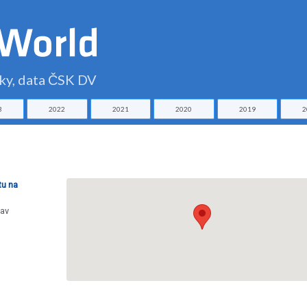
čky, data ČSK DV
3
2022
2021
2020
2019
2
tu na
lav