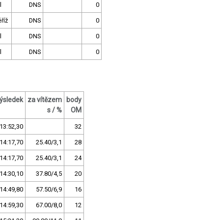
l
DNS
0
říž
DNS
0
l
DNS
0
l
DNS
0
ýsledek
za vítězem
body
s / %
OM
13:52,30
32
14:17,70
25.40/3,1
28
14:17,70
25.40/3,1
24
14:30,10
37.80/4,5
20
14:49,80
57.50/6,9
16
14:59,30
67.00/8,0
12