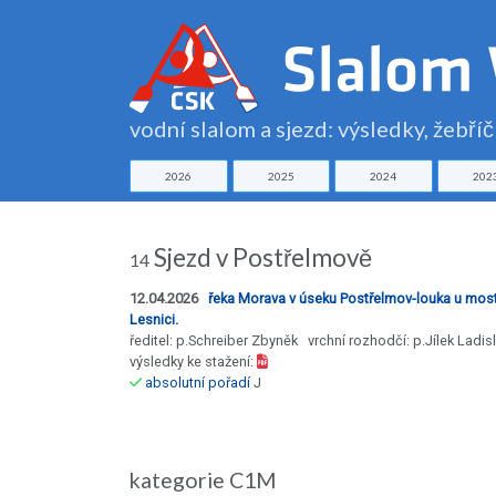
vodní slalom a sjezd: výsledky, žebří
2026
2025
2024
202
Sjezd v Postřelmově
14
12.04.2026
řeka Morava v úseku Postřelmov-louka u mos
Lesnici.
ředitel: p.Schreiber Zbyněk vrchní rozhodčí: p.Jílek Ladis
výsledky ke stažení:
absolutní pořadí
J
kategorie C1M