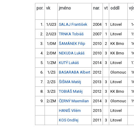
por.
vk
jméno
nar.
vt
oddíl
vý
1.
1/U23
SALAJ František
2004
1
Litovel
1
2.
2/U23
TRNKA Tobiáš
2007
1
Litovel
1
3.
1/DM
ŠAMÁNEK Filip
2010
2
KK Brno
1
4.
2/DM
NEKUDA Lukáš
2010
3
KK Brno
1
5.
1/ZM
KUTÝ Lukáš
2014
3
Litovel
1
6.
1/ZS
BASARABA Albert
2012
Olomouc
1
7.
2/ZS
ŠIŠMA Matěj
2013
3
Litovel
1
8.
3/ZS
TOBIÁŠ Matěj
2012
3
KK Brno
1
9.
2/ZM
ČERNÝ Maxmilian
2014
3
Olomouc
1
HANIŠ Vilém
2015
Litovel
KOS Ondřej
2011
3
Litovel