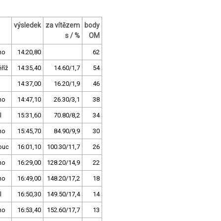
výsledek
za vítězem
body
s / %
OM
no
14:20,80
62
říž
14:35,40
14.60/1,7
54
14:37,00
16.20/1,9
46
no
14:47,10
26.30/3,1
38
l
15:31,60
70.80/8,2
34
no
15:45,70
84.90/9,9
30
ouc
16:01,10
100.30/11,7
26
no
16:29,00
128.20/14,9
22
no
16:49,00
148.20/17,2
18
l
16:50,30
149.50/17,4
14
no
16:53,40
152.60/17,7
13