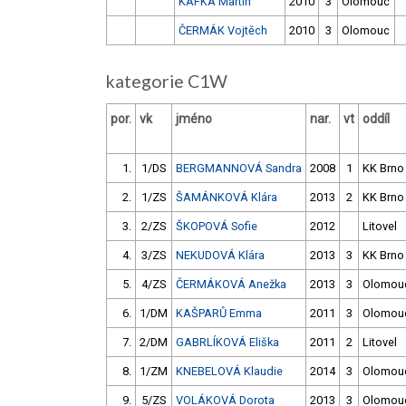
KAFKA Martin
2010
3
Olomouc
ČERMÁK Vojtěch
2010
3
Olomouc
kategorie C1W
por.
vk
jméno
nar.
vt
oddíl
1.
1/DS
BERGMANNOVÁ Sandra
2008
1
KK Brno
2.
1/ZS
ŠAMÁNKOVÁ Klára
2013
2
KK Brno
3.
2/ZS
ŠKOPOVÁ Sofie
2012
Litovel
4.
3/ZS
NEKUDOVÁ Klára
2013
3
KK Brno
5.
4/ZS
ČERMÁKOVÁ Anežka
2013
3
Olomou
6.
1/DM
KAŠPARŮ Emma
2011
3
Olomou
7.
2/DM
GABRLÍKOVÁ Eliška
2011
2
Litovel
8.
1/ZM
KNEBELOVÁ Klaudie
2014
3
Olomou
9.
5/ZS
VOLÁKOVÁ Dorota
2013
3
Olomou