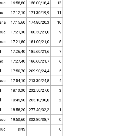
ouc
16:58,80
158.00/18,4
12
no
17:12,10
171.30/19,9
11
sná
17:15,60
174.80/20,3
10
ouc
17:21,30
180.50/21,0
9
ouc
17:21,80
181.00/21,0
8
l
17:26,40
185.60/21,6
7
no
17:27,40
186.60/21,7
6
l
17:50,70
209.90/24,4
5
ouc
17:54,10
213.30/24,8
4
l
18:13,30
232.50/27,0
3
l
18:45,90
265.10/30,8
2
l
18:58,20
277.40/32,2
1
ouc
19:53,60
332.80/38,7
0
ouc
DNS
0