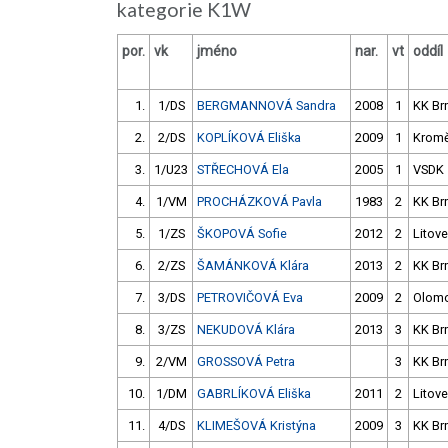
kategorie K1W
por.
vk
jméno
nar.
vt
oddíl
1.
1/DS
BERGMANNOVÁ Sandra
2008
1
KK Br
2.
2/DS
KOPLÍKOVÁ Eliška
2009
1
Kromě
3.
1/U23
STŘECHOVÁ Ela
2005
1
VSDK
4.
1/VM
PROCHÁZKOVÁ Pavla
1983
2
KK Br
5.
1/ZS
ŠKOPOVÁ Sofie
2012
2
Litove
6.
2/ZS
ŠAMÁNKOVÁ Klára
2013
2
KK Br
7.
3/DS
PETROVIČOVÁ Eva
2009
2
Olom
8.
3/ZS
NEKUDOVÁ Klára
2013
3
KK Br
9.
2/VM
GROSSOVÁ Petra
3
KK Br
10.
1/DM
GABRLÍKOVÁ Eliška
2011
2
Litove
11.
4/DS
KLIMEŠOVÁ Kristýna
2009
3
KK Br