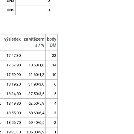
DNS
0
DNS
0
výsledek
za vítězem
body
s / %
OM
17:47,30
22
17:57,90
10.60/1,0
14
17:59,90
12.60/1,2
10
18:19,20
31.90/3,0
6
c
18:24,80
37.50/3,5
5
c
18:49,80
62.50/5,9
4
18:55,90
68.60/6,4
3
c
18:56,70
69.40/6,5
2
c
19:33,30
106.00/9,9
1