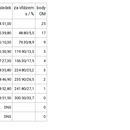
sledek
za vítězem
body
s / %
OM
4:51,00
25
5:39,80
48.80/5,5
17
6:10,30
79.30/8,9
9
6:50,90
119.90/13,5
5
7:27,30
156.30/17,5
4
8:35,80
224.80/25,2
3
8:46,90
235.90/26,5
2
8:52,80
241.80/27,1
1
9:51,50
300.50/33,7
0
DNS
0
DNS
0