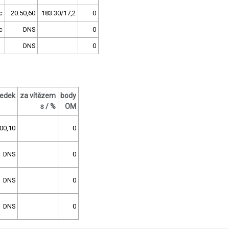
c
20:50,60
183.30/17,2
0
c
DNS
0
DNS
0
ledek
za vítězem
body
s / %
OM
00,10
0
DNS
0
DNS
0
DNS
0