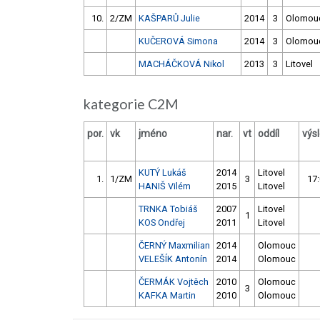
10.
2/ZM
KAŠPARŮ Julie
2014
3
Olomou
KUČEROVÁ Simona
2014
3
Olomou
MACHÁČKOVÁ Nikol
2013
3
Litovel
kategorie C2M
por.
vk
jméno
nar.
vt
oddíl
výs
KUTÝ Lukáš
2014
Litovel
1.
1/ZM
3
17:
HANIŠ Vilém
2015
Litovel
TRNKA Tobiáš
2007
Litovel
1
KOS Ondřej
2011
Litovel
ČERNÝ Maxmilian
2014
Olomouc
VELEŠÍK Antonín
2014
Olomouc
ČERMÁK Vojtěch
2010
Olomouc
3
KAFKA Martin
2010
Olomouc