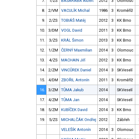
7.
1/ZS
BASARABA Albert
2012
3
Olomouc
8.
2/VM
VACULÍK Michal
1986
3
Kroměříž
9.
2/ZS
TOBIÁŠ Matěj
2012
3
KK Brno
10.
3/DM
VOGL David
2011
3
KK Brno
11.
3/ZS
KRÁL Šimon
2013
3
KK Brno
12.
1/ZM
ČERNÝ Maxmilian
2014
3
Olomouc
13.
4/ZS
MACHAIN Jiří
2012
3
KK Brno
14.
2/ZM
VINCŮREK Daniel
2014
3
SKVeselí
15.
4/DM
ZBOŘIL Antonín
2011
3
Kroměříž
16.
3/ZM
TŮMA Jakub
2014
SKVeselí
17.
4/ZM
TŮMA Jan
2014
SKVeselí
18.
5/ZM
KUBÍČEK David
2014
3
KK Brno
19.
5/ZS
MICHALČÁK Ondřej
2012
Zábřeh
VELEŠÍK Antonín
2014
3
Olomouc