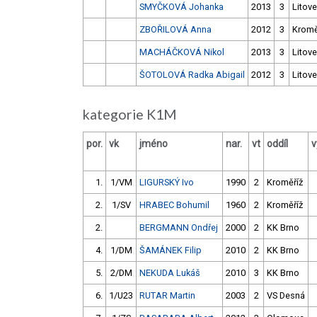
SMYČKOVÁ Johanka
2013
3
Litove
ZBOŘILOVÁ Anna
2012
3
Kromě
MACHÁČKOVÁ Nikol
2013
3
Litove
ŠOTOLOVÁ Radka Abigail
2012
3
Litove
kategorie K1M
por.
vk
jméno
nar.
vt
oddíl
v
1.
1/VM
LIGURSKÝ Ivo
1990
2
Kroměříž
2.
1/SV
HRABEC Bohumil
1960
2
Kroměříž
2.
BERGMANN Ondřej
2000
2
KK Brno
4.
1/DM
ŠAMÁNEK Filip
2010
2
KK Brno
5.
2/DM
NEKUDA Lukáš
2010
3
KK Brno
6.
1/U23
RUTAR Martin
2003
2
VS Desná