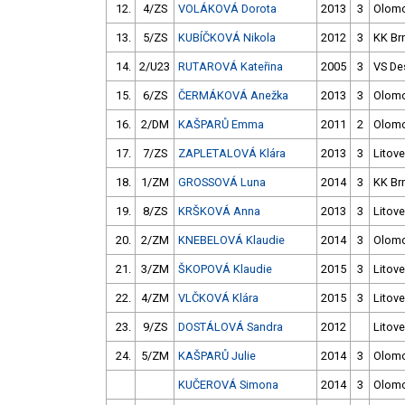
12.
4/ZS
VOLÁKOVÁ Dorota
2013
3
Olom
13.
5/ZS
KUBÍČKOVÁ Nikola
2012
3
KK Br
14.
2/U23
RUTAROVÁ Kateřina
2005
3
VS De
15.
6/ZS
ČERMÁKOVÁ Anežka
2013
3
Olom
16.
2/DM
KAŠPARŮ Emma
2011
2
Olom
17.
7/ZS
ZAPLETALOVÁ Klára
2013
3
Litove
18.
1/ZM
GROSSOVÁ Luna
2014
3
KK Br
19.
8/ZS
KRŠKOVÁ Anna
2013
3
Litove
20.
2/ZM
KNEBELOVÁ Klaudie
2014
3
Olom
21.
3/ZM
ŠKOPOVÁ Klaudie
2015
3
Litove
22.
4/ZM
VLČKOVÁ Klára
2015
3
Litove
23.
9/ZS
DOSTÁLOVÁ Sandra
2012
Litove
24.
5/ZM
KAŠPARŮ Julie
2014
3
Olom
KUČEROVÁ Simona
2014
3
Olom