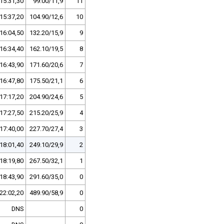
15:31,30
99.00/11,9
11
15:37,20
104.90/12,6
10
16:04,50
132.20/15,9
9
16:34,40
162.10/19,5
8
16:43,90
171.60/20,6
7
16:47,80
175.50/21,1
6
17:17,20
204.90/24,6
5
17:27,50
215.20/25,9
4
17:40,00
227.70/27,4
3
18:01,40
249.10/29,9
2
18:19,80
267.50/32,1
1
18:43,90
291.60/35,0
0
22:02,20
489.90/58,9
0
DNS
0