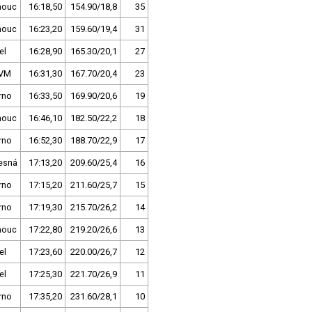
mouc
16:18,50
154.90/18,8
35
mouc
16:23,20
159.60/19,4
31
el
16:28,90
165.30/20,1
27
 VM
16:31,30
167.70/20,4
23
rno
16:33,50
169.90/20,6
19
mouc
16:46,10
182.50/22,2
18
rno
16:52,30
188.70/22,9
17
esná
17:13,20
209.60/25,4
16
rno
17:15,20
211.60/25,7
15
rno
17:19,30
215.70/26,2
14
mouc
17:22,80
219.20/26,6
13
el
17:23,60
220.00/26,7
12
el
17:25,30
221.70/26,9
11
rno
17:35,20
231.60/28,1
10