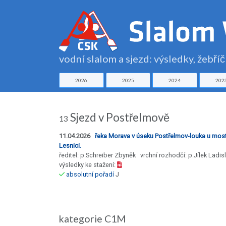
vodní slalom a sjezd: výsledky, žebří
2026
2025
2024
202
Sjezd v Postřelmově
13
11.04.2026
řeka Morava v úseku Postřelmov-louka u mos
Lesnici.
ředitel: p.Schreiber Zbyněk vrchní rozhodčí: p.Jílek Ladis
výsledky ke stažení:
absolutní pořadí
J
kategorie C1M