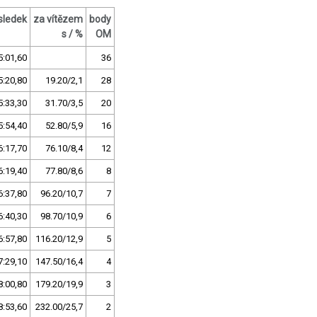
sledek
za vítězem
body
s / %
OM
5:01,60
36
5:20,80
19.20/2,1
28
5:33,30
31.70/3,5
20
5:54,40
52.80/5,9
16
6:17,70
76.10/8,4
12
6:19,40
77.80/8,6
8
6:37,80
96.20/10,7
7
6:40,30
98.70/10,9
6
6:57,80
116.20/12,9
5
7:29,10
147.50/16,4
4
8:00,80
179.20/19,9
3
8:53,60
232.00/25,7
2