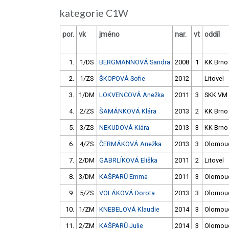
kategorie C1W
por.
vk
jméno
nar.
vt
oddíl
1.
1/DS
BERGMANNOVÁ Sandra
2008
1
KK Brno
2.
1/ZS
ŠKOPOVÁ Sofie
2012
Litovel
3.
1/DM
LOKVENCOVÁ Anežka
2011
3
SKK VM
4.
2/ZS
ŠAMÁNKOVÁ Klára
2013
2
KK Brno
5.
3/ZS
NEKUDOVÁ Klára
2013
3
KK Brno
6.
4/ZS
ČERMÁKOVÁ Anežka
2013
3
Olomou
7.
2/DM
GABRLÍKOVÁ Eliška
2011
2
Litovel
8.
3/DM
KAŠPARŮ Emma
2011
3
Olomou
9.
5/ZS
VOLÁKOVÁ Dorota
2013
3
Olomou
10.
1/ZM
KNEBELOVÁ Klaudie
2014
3
Olomou
11.
2/ZM
KAŠPARŮ Julie
2014
3
Olomou