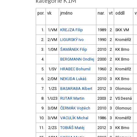
kategorie K1M
por.
vk
jméno
nar.
vt
oddíl
v
1.
1/VM
KREJZA Filip
1989
2
SKK VM
2.
2/VM
LIGURSKÝ Ivo
1990
2
Kroměříž
3.
1/DM
ŠAMÁNEK Filip
2010
2
KK Brno
4.
BERGMANN Ondřej
2000
2
KK Brno
5.
1/SV
HRABEC Bohumil
1960
2
Kroměříž
6.
2/DM
NEKUDA Lukáš
2010
3
KK Brno
7.
1/ZS
BASARABA Albert
2012
3
Olomouc
8.
1/U23
RUTAR Martin
2003
2
VS Desná
9.
3/DM
ČERMÁK Vojtěch
2010
3
Olomouc
10.
3/VM
VACULÍK Michal
1986
3
Kroměříž
11.
2/ZS
TOBIÁŠ Matěj
2012
3
KK Brno