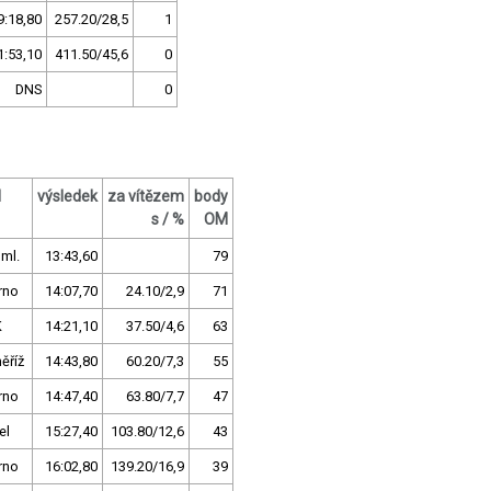
9:18,80
257.20/28,5
1
1:53,10
411.50/45,6
0
DNS
0
l
výsledek
za vítězem
body
s / %
OM
uml.
13:43,60
79
rno
14:07,70
24.10/2,9
71
K
14:21,10
37.50/4,6
63
ěříž
14:43,80
60.20/7,3
55
rno
14:47,40
63.80/7,7
47
el
15:27,40
103.80/12,6
43
rno
16:02,80
139.20/16,9
39