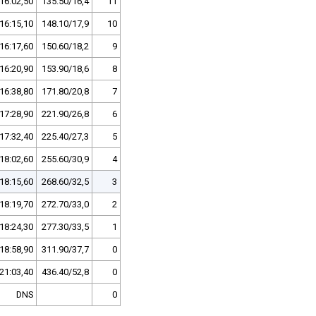
16:02,50
135.50/16,4
11
16:15,10
148.10/17,9
10
16:17,60
150.60/18,2
9
16:20,90
153.90/18,6
8
16:38,80
171.80/20,8
7
17:28,90
221.90/26,8
6
17:32,40
225.40/27,3
5
18:02,60
255.60/30,9
4
18:15,60
268.60/32,5
3
18:19,70
272.70/33,0
2
18:24,30
277.30/33,5
1
18:58,90
311.90/37,7
0
21:03,40
436.40/52,8
0
DNS
0