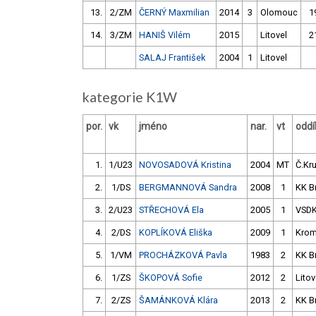
13.
2/ZM
ČERNÝ Maxmilian
2014
3
Olomouc
1
14.
3/ZM
HANIŠ Vilém
2015
Litovel
2
SALAJ František
2004
1
Litovel
kategorie K1W
por.
vk
jméno
nar.
vt
oddí
1.
1/U23
NOVOSADOVÁ Kristina
2004
MT
Č.Kr
2.
1/DS
BERGMANNOVÁ Sandra
2008
1
KK B
3.
2/U23
STŘECHOVÁ Ela
2005
1
VSD
4.
2/DS
KOPLÍKOVÁ Eliška
2009
1
Krom
5.
1/VM
PROCHÁZKOVÁ Pavla
1983
2
KK B
6.
1/ZS
ŠKOPOVÁ Sofie
2012
2
Litov
7.
2/ZS
ŠAMÁNKOVÁ Klára
2013
2
KK B