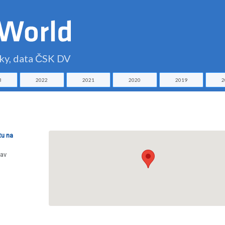
čky, data ČSK DV
3
2022
2021
2020
2019
2
tu na
lav