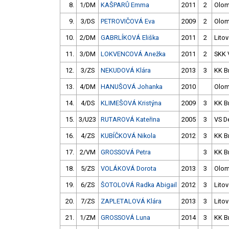
8.
1/DM
KAŠPARŮ Emma
2011
2
Olo
9.
3/DS
PETROVIČOVÁ Eva
2009
2
Olo
10.
2/DM
GABRLÍKOVÁ Eliška
2011
2
Litov
11.
3/DM
LOKVENCOVÁ Anežka
2011
2
SKK
12.
3/ZS
NEKUDOVÁ Klára
2013
3
KK B
13.
4/DM
HANUŠOVÁ Johanka
2010
Olo
14.
4/DS
KLIMEŠOVÁ Kristýna
2009
3
KK B
15.
3/U23
RUTAROVÁ Kateřina
2005
3
VS D
16.
4/ZS
KUBÍČKOVÁ Nikola
2012
3
KK B
17.
2/VM
GROSSOVÁ Petra
3
KK B
18.
5/ZS
VOLÁKOVÁ Dorota
2013
3
Olo
19.
6/ZS
ŠOTOLOVÁ Radka Abigail
2012
3
Litov
20.
7/ZS
ZAPLETALOVÁ Klára
2013
3
Litov
21.
1/ZM
GROSSOVÁ Luna
2014
3
KK B