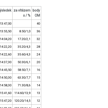
ýsledek
za vítězem
body
s / %
OM
13:47,00
40
13:55,50
8.50/1,0
36
14:04,20
17.20/2,1
32
14:22,20
35.20/4,3
28
14:22,60
35.60/4,3
24
14:37,30
50.30/6,1
20
14:45,50
58.50/7,1
16
14:50,30
63.30/7,7
15
14:58,30
71.30/8,6
14
15:41,60
114.60/13,9
13
15:47,20
120.20/14,5
12