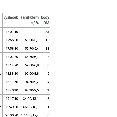
výsledek
za vítězem
body
s / %
OM
17:03,10
23
17:56,90
53.80/5,3
15
17:58,80
55.70/5,4
11
18:07,70
64.60/6,3
7
18:12,70
69.60/6,8
6
c
18:33,10
90.00/8,8
5
18:37,60
94.50/9,2
4
c
18:40,30
97.20/9,5
3
c
19:17,10
134.00/13,1
2
c
19:49,90
166.80/16,3
1
c
20:00,70
177.60/17,4
0