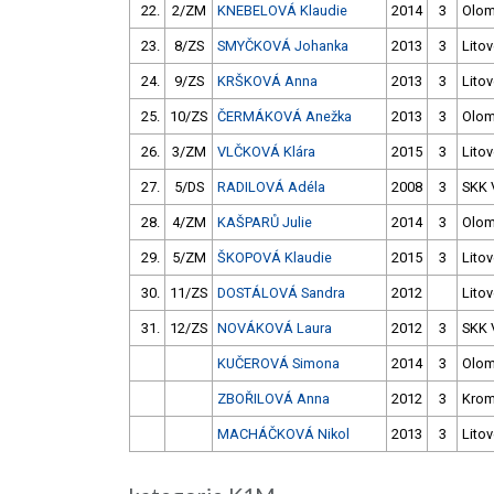
22.
2/ZM
KNEBELOVÁ Klaudie
2014
3
Olo
23.
8/ZS
SMYČKOVÁ Johanka
2013
3
Litov
24.
9/ZS
KRŠKOVÁ Anna
2013
3
Litov
25.
10/ZS
ČERMÁKOVÁ Anežka
2013
3
Olo
26.
3/ZM
VLČKOVÁ Klára
2015
3
Litov
27.
5/DS
RADILOVÁ Adéla
2008
3
SKK
28.
4/ZM
KAŠPARŮ Julie
2014
3
Olo
29.
5/ZM
ŠKOPOVÁ Klaudie
2015
3
Litov
30.
11/ZS
DOSTÁLOVÁ Sandra
2012
Litov
31.
12/ZS
NOVÁKOVÁ Laura
2012
3
SKK
KUČEROVÁ Simona
2014
3
Olo
ZBOŘILOVÁ Anna
2012
3
Krom
MACHÁČKOVÁ Nikol
2013
3
Litov