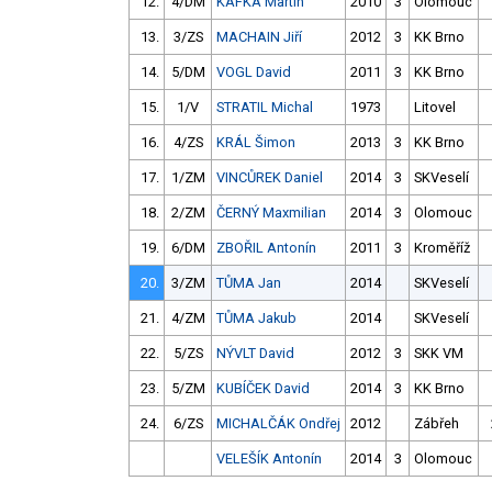
12.
4/DM
KAFKA Martin
2010
3
Olomouc
13.
3/ZS
MACHAIN Jiří
2012
3
KK Brno
14.
5/DM
VOGL David
2011
3
KK Brno
15.
1/V
STRATIL Michal
1973
Litovel
16.
4/ZS
KRÁL Šimon
2013
3
KK Brno
17.
1/ZM
VINCŮREK Daniel
2014
3
SKVeselí
18.
2/ZM
ČERNÝ Maxmilian
2014
3
Olomouc
19.
6/DM
ZBOŘIL Antonín
2011
3
Kroměříž
20.
3/ZM
TŮMA Jan
2014
SKVeselí
21.
4/ZM
TŮMA Jakub
2014
SKVeselí
22.
5/ZS
NÝVLT David
2012
3
SKK VM
23.
5/ZM
KUBÍČEK David
2014
3
KK Brno
24.
6/ZS
MICHALČÁK Ondřej
2012
Zábřeh
VELEŠÍK Antonín
2014
3
Olomouc