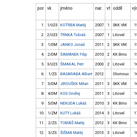
por.
vk
jméno
nar.
vt
oddíl
vý
1.
1/U23
KOTRBA Matěj
2007
1
SKK VM
1
2.
2/U23
TRNKA Tobiáš
2007
1
Litovel
1
3.
1/DM
JANKO Jonáš
2011
2
SKK VM
1
4.
2/DM
ŠAMÁNEK Filip
2010
2
KK Brno
1
5.
3/U23
ŠMAKAL Petr
2003
2
Litovel
1
6.
1/ZS
BASARABA Albert
2012
Olomouc
1
7.
3/DM
JIROUŠEK Milan
2011
3
SKK VM
1
8.
4/DM
KOS Ondřej
2011
3
Litovel
1
9.
5/DM
NEKUDA Lukáš
2010
3
KK Brno
1
10.
1/ZM
KUTÝ Lukáš
2014
3
Litovel
1
11.
2/ZS
TOBIÁŠ Matěj
2012
3
KK Brno
1
12.
3/ZS
ŠIŠMA Matěj
2013
3
Litovel
1