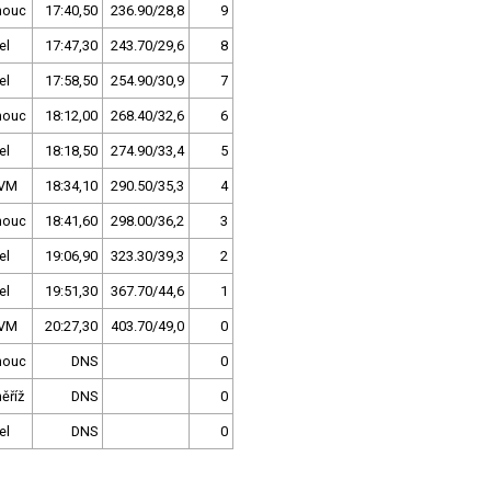
mouc
17:40,50
236.90/28,8
9
el
17:47,30
243.70/29,6
8
el
17:58,50
254.90/30,9
7
mouc
18:12,00
268.40/32,6
6
el
18:18,50
274.90/33,4
5
 VM
18:34,10
290.50/35,3
4
mouc
18:41,60
298.00/36,2
3
el
19:06,90
323.30/39,3
2
el
19:51,30
367.70/44,6
1
 VM
20:27,30
403.70/49,0
0
mouc
DNS
0
ěříž
DNS
0
el
DNS
0