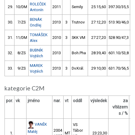
ROLEČEK
29.
10/DM
2011
Semily
25:15,60
397.30/35,5
Antonín
BENÁK
30.
7/ZS
2013
3
Trutnov
27:12,20
513.90/46,0
Ondřej
TOMÁŠEK
31.
11/DM
2010
3
SKK VM
27:27,20
528.90/47,3
Alex
BUBNÍK
32.
8/ZS
2013
Boh.Pha
28:39,40
601.10/53,8
Vojtěch
MAREK
33.
9/ZS
2013
3
Dv.Král.
29:10,00
631.70/56,5
Vojtěch
kategorie C2M
por.
vk
jméno
nar.
vt
oddíl
výsledek
za
b
vítězem
s / %
VANĚK
VS
2004
Tábor
Matěj
1.
MT
23:23,30