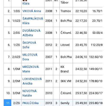
1.
2001
MT
21:53,50
Tábor
Klára
2.
1/DS
VIKOVÁ Anna
2008
1
Trutnov
22:10,20
16.70/1,3
ŠAMPALÍKOVÁ
3.
1/U23
2004
1
Boh.Pha
22:17,20
23.70/1,8
Klára
DVOŘÁKOVÁ
5.
2/DS
2008
1
Č.Kruml.
22:46,50
53.00/4,0
Alžběta
ŠKOPOVÁ
6.
1/ZS
2012
2
Litovel
23:45,70
112.20/8,5
Sofie
MILOTOVÁ
7.
2/U23
2007
1
Boh.Pha
24:06,10
132.60/10,1
Dora
MRŮZKOVÁ
KK
8.
1/DM
2011
2
24:22,50
149.00/11,3
Marie
Brand
LOKVENCOVÁ
9.
2/DM
2011
2
SKK VM
24:52,30
178.80/13,6
Anežka
NOVOTNÁ
10.
3/DM
2010
Č.Kruml.
25:37,50
224.00/17,1
Natálie
11.
2/ZS
PAULŮ Erika
2013
3
Semily
25:49,30
235.80/18,0