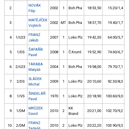
NOVÁK
2.
2002
1
Boh.Pha
18:53,50
15.20/1,4
Filip
MATĚJÍČEK
3.
2002
MT
Boh.Pha
18:57,70
19.40/1,7
Vojtěch
FRANZ
4.
1/U23
2007
1
Loko Plz
19:42,30
64.00/5,7
Jakub
ŠAFAŘÍK
5.
1/DS
2008
1
Č.Kruml.
19:52,90
74.60/6,7
Pavel
TARABA
6.
2/U23
2004
1
Boh.Pha
19:58,00
79.70/7,1
Matyáš
SLÁDEK
7.
2/DS
2009
1
Loko Plz
20:10,60
92.30/8,3
Michal
ŠINDELÁŘ
8.
1/VS
1970
1
Loko Plz
20:18,90
100.60/9,0
Pavel
MRŮZEK
KK
9.
1/DM
2010
2
20:21,00
102.70/9,2
David
Brand
FRANZ
10.
2/DM
2010
2
Loko Plz
20:22,20
103.90/9,3
Tadeáš