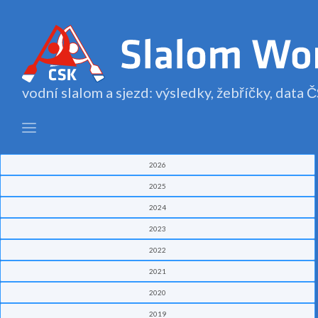
vodní slalom a sjezd: výsledky, žebříčky, data
2026
2025
2024
2023
2022
2021
2020
2019