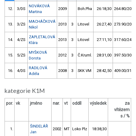
NOVÁKOVÁ
12.
3/DS
2009
Boh.Pha
26:18,30
264.80/20,2
Martina
MACHÁČKOVÁ
13.
3/ZS
2013
3
Litovel
26:27,40
273.90/20,9
Nikol
ZAPLETALOVÁ
14.
4/ZS
2013
3
Litovel
27:11,10
317.60/24,2
Klára
MYŠKOVÁ
15.
5/ZS
2012
3
Č.Kruml.
28:31,00
397.50/30,3
Dorota
RADILOVÁ
16.
4/DS
2008
3
SKK VM
28:42,50
409.00/31,1
Adéla
kategorie K1M
por.
vk
jméno
nar.
vt
oddíl
výsledek
za
b
vítězem
s / %
ŠINDELÁŘ
1.
2002
MT
Loko Plz
18:38,30
Jan