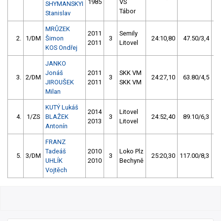
1985
VS
SHYMANSKYI
Tábor
Stanislav
MRŮZEK
2011
Semily
2.
1/DM
Šimon
3
24:10,80
47.50/3,4
2011
Litovel
KOS Ondřej
JANKO
Jonáš
2011
SKK VM
3.
2/DM
3
24:27,10
63.80/4,5
JIROUŠEK
2011
SKK VM
Milan
KUTÝ Lukáš
2014
Litovel
4.
1/ZS
BLAŽEK
3
24:52,40
89.10/6,3
2013
Litovel
Antonín
FRANZ
Tadeáš
2010
Loko Plz
5.
3/DM
3
25:20,30
117.00/8,3
UHLÍK
2010
Bechyně
Vojtěch