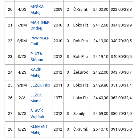
MYŠKA
20.
4/DS
2009
2
Č.Kruml.
24:00,30
322.00/28,8
Matěj
MARTÍNEK
21.
7/DM
2010
3
Loko Plz
24:12,60
334.30/29,9
Ondřej
PAWINGER
22.
8/DM
2010
3
Boh.Pha
24:19,00
340.70/30,5
Emil
PLUTA
23.
3/ZS
2012
3
Boh.Pha
24:19,10
340.80/30,5
Štěpán
KAZÍK
24.
4/ZS
2012
3
Žel.Brod
24:22,00
343.70/30,7
Matěj
25.
9/DM
JEŽEK Filip
2011
3
Loko Plz
24:29,80
351.50/31,4
JEŽEK
26.
2/V
1977
Loko Plz
24:40,30
362.00/32,4
Martin
SLAVÍK
27.
5/ZS
2012
3
Semily
24:59,00
380.70/34,0
Vojtěch
KLEMENT
28.
6/ZS
2012
3
Č.Kruml.
25:10,10
391.80/35,0
Matěj