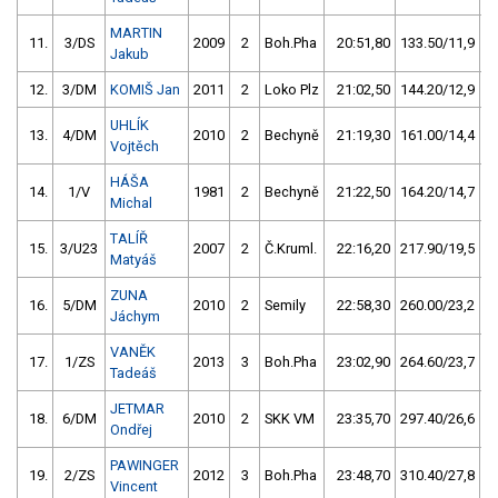
MARTIN
11.
3/DS
2009
2
Boh.Pha
20:51,80
133.50/11,9
Jakub
12.
3/DM
KOMIŠ Jan
2011
2
Loko Plz
21:02,50
144.20/12,9
UHLÍK
13.
4/DM
2010
2
Bechyně
21:19,30
161.00/14,4
Vojtěch
HÁŠA
14.
1/V
1981
2
Bechyně
21:22,50
164.20/14,7
Michal
TALÍŘ
15.
3/U23
2007
2
Č.Kruml.
22:16,20
217.90/19,5
Matyáš
ZUNA
16.
5/DM
2010
2
Semily
22:58,30
260.00/23,2
Jáchym
VANĚK
17.
1/ZS
2013
3
Boh.Pha
23:02,90
264.60/23,7
Tadeáš
JETMAR
18.
6/DM
2010
2
SKK VM
23:35,70
297.40/26,6
Ondřej
PAWINGER
19.
2/ZS
2012
3
Boh.Pha
23:48,70
310.40/27,8
Vincent