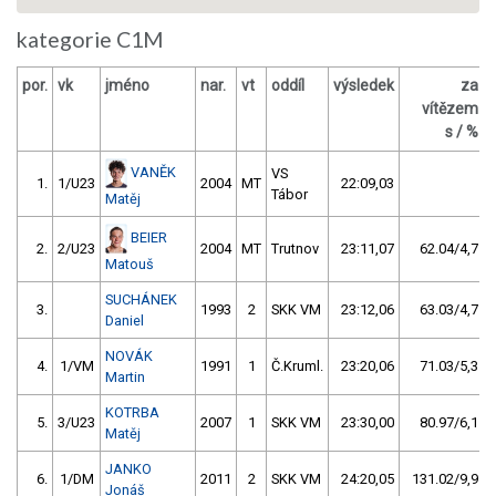
kategorie C1M
por.
vk
jméno
nar.
vt
oddíl
výsledek
za
vítězem
s / %
VANĚK
VS
1.
1/U23
2004
MT
22:09,03
Tábor
Matěj
BEIER
2.
2/U23
2004
MT
Trutnov
23:11,07
62.04/4,7
Matouš
SUCHÁNEK
3.
1993
2
SKK VM
23:12,06
63.03/4,7
Daniel
NOVÁK
4.
1/VM
1991
1
Č.Kruml.
23:20,06
71.03/5,3
Martin
KOTRBA
5.
3/U23
2007
1
SKK VM
23:30,00
80.97/6,1
Matěj
JANKO
6.
1/DM
2011
2
SKK VM
24:20,05
131.02/9,9
Jonáš