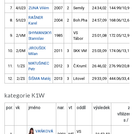
7.
4/U23
ZUNA Vilém
2007
2
Semily
24:34,02
144.99/10,9
RAŠNER
8.
5/U23
2004
2
Boh.Pha
24:57,09
168.06/12,6
Karel
SHYMANSKYI
VS
9.
2/VM
1985
25:01,08
172.05/12,9
Stanislav
Tábor
JIROUŠEK
10.
2/DM
2011
3
SKK VM
25:03,09
174.06/13,1
Milan
MATUŠINEC
11.
1/ZS
2012
3
Č.Kruml.
26:46,02
276.99/20,8
Petr
12.
2/ZS
ŠIŠMA Matěj
2013
3
Litovel
29:33,09
444.06/33,4
kategorie K1W
por.
vk
jméno
nar.
vt
oddíl
výsledek
za
vítězem
s / %
VAŇKOVÁ
VS