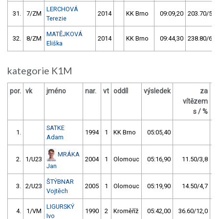
LERCHOVÁ
31.
7/ZM
2014
KK Brno
09:09,20
203.70/59,
Terezie
MATĚJKOVÁ
32.
8/ZM
2014
KK Brno
09:44,30
238.80/69,
Eliška
kategorie K1M
por.
vk
jméno
nar.
vt
oddíl
výsledek
za
b
vítězem
s / %
SATKE
1.
1994
1
KK Brno
05:05,40
Adam
MRÁKA
2.
1/U23
2004
1
Olomouc
05:16,90
11.50/3,8
Jan
ŠTÝBNAR
3.
2/U23
2005
1
Olomouc
05:19,90
14.50/4,7
Vojtěch
LIGURSKÝ
4.
1/VM
1990
2
Kroměříž
05:42,00
36.60/12,0
Ivo