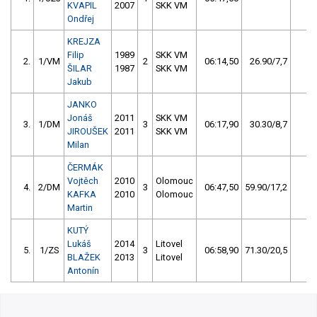
KVAPIL
2007
SKK VM
Ondřej
KREJZA
Filip
1989
SKK VM
2.
1/VM
2
06:14,50
26.90/7,7
7
ŠILAR
1987
SKK VM
Jakub
JANKO
Jonáš
2011
SKK VM
3.
1/DM
3
06:17,90
30.30/8,7
3
JIROUŠEK
2011
SKK VM
Milan
ČERMÁK
Vojtěch
2010
Olomouc
4.
2/DM
3
06:47,50
59.90/17,2
2
KAFKA
2010
Olomouc
Martin
KUTÝ
Lukáš
2014
Litovel
5.
1/ZS
3
06:58,90
71.30/20,5
1
BLAŽEK
2013
Litovel
Antonín