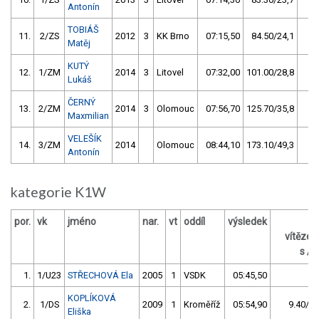
Antonín
TOBIÁŠ
11.
2/ZS
2012
3
KK Brno
07:15,50
84.50/24,1
Matěj
KUTÝ
12.
1/ZM
2014
3
Litovel
07:32,00
101.00/28,8
Lukáš
ČERNÝ
13.
2/ZM
2014
3
Olomouc
07:56,70
125.70/35,8
Maxmilian
VELEŠÍK
14.
3/ZM
2014
Olomouc
08:44,10
173.10/49,3
Antonín
kategorie K1W
por.
vk
jméno
nar.
vt
oddíl
výsledek
z
vítěze
s / 
1.
1/U23
STŘECHOVÁ Ela
2005
1
VSDK
05:45,50
KOPLÍKOVÁ
2.
1/DS
2009
1
Kroměříž
05:54,90
9.40/2,
Eliška