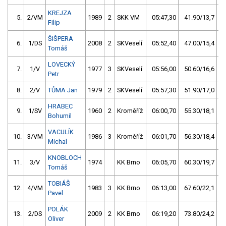
KREJZA
5.
2/VM
1989
2
SKK VM
05:47,30
41.90/13,7
Filip
ŠIŠPERA
6.
1/DS
2008
2
SKVeselí
05:52,40
47.00/15,4
Tomáš
LOVECKÝ
7.
1/V
1977
3
SKVeselí
05:56,00
50.60/16,6
Petr
8.
2/V
TŮMA Jan
1979
2
SKVeselí
05:57,30
51.90/17,0
HRABEC
9.
1/SV
1960
2
Kroměříž
06:00,70
55.30/18,1
Bohumil
VACULÍK
10.
3/VM
1986
3
Kroměříž
06:01,70
56.30/18,4
Michal
KNOBLOCH
11.
3/V
1974
KK Brno
06:05,70
60.30/19,7
Tomáš
TOBIÁŠ
12.
4/VM
1983
3
KK Brno
06:13,00
67.60/22,1
Pavel
POLÁK
13.
2/DS
2009
2
KK Brno
06:19,20
73.80/24,2
Oliver