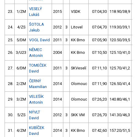
VESELÝ
23.
1/ZM
2015
VSDK
07:04,30
118.90/38,9
Lukáš
ŠOTOLA
24.
4/ZS
2012
3
Litovel
07:04,70
119.30/39,1
Jakub
25.
5/DM
VOGL David
2011
3
KK Brno
07:05,90
120.50/39,5
NĚMEC
26.
3/U23
2004
KK Brno
07:10,50
125.10/41,0
Antonín
TOMEČEK
27.
6/DM
2011
3
SKVeselí
07:11,10
125.70/41,2
David
ČERNÝ
28.
2/ZM
2014
Olomouc
07:11,90
126.50/41,4
Maxmilian
VELEŠÍK
29.
3/ZM
2014
Olomouc
07:26,20
140.80/46,1
Antonín
NÝVLT
30.
5/ZS
2012
3
SKK VM
07:26,70
141.30/46,3
David
KUBÍČEK
31.
4/ZM
2014
3
KK Brno
07:42,60
157.20/51,5
David