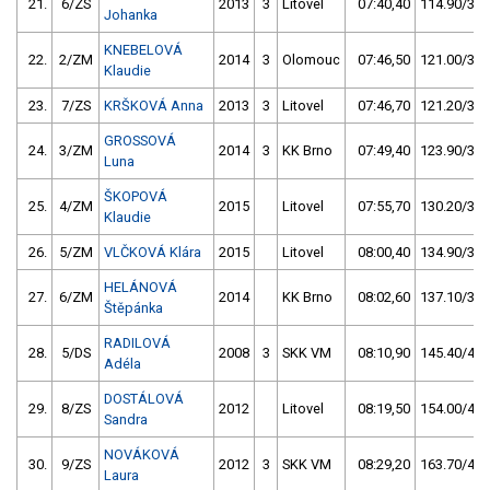
21.
6/ZS
2013
3
Litovel
07:40,40
114.90/33,
Johanka
KNEBELOVÁ
22.
2/ZM
2014
3
Olomouc
07:46,50
121.00/35,
Klaudie
23.
7/ZS
KRŠKOVÁ Anna
2013
3
Litovel
07:46,70
121.20/35,
GROSSOVÁ
24.
3/ZM
2014
3
KK Brno
07:49,40
123.90/35,
Luna
ŠKOPOVÁ
25.
4/ZM
2015
Litovel
07:55,70
130.20/37,
Klaudie
26.
5/ZM
VLČKOVÁ Klára
2015
Litovel
08:00,40
134.90/39,
HELÁNOVÁ
27.
6/ZM
2014
KK Brno
08:02,60
137.10/39,
Štěpánka
RADILOVÁ
28.
5/DS
2008
3
SKK VM
08:10,90
145.40/42,
Adéla
DOSTÁLOVÁ
29.
8/ZS
2012
Litovel
08:19,50
154.00/44,
Sandra
NOVÁKOVÁ
30.
9/ZS
2012
3
SKK VM
08:29,20
163.70/47,
Laura