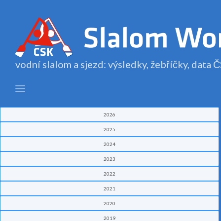
vodní slalom a sjezd: výsledky, žebříčky, data
2026
2025
2024
2023
2022
2021
2020
2019