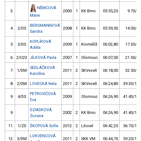
NĚMCOVÁ
3.
2000
1
KK Brno
05:55,20
9.70/2,
Marie
BERGMANNOVÁ
4.
2/DS
2008
1
KK Brno
05:59,50
14.00/4,
Sandra
KOPLÍKOVÁ
5.
3/DS
2009
1
Kroměříž
06:02,80
17.30/5,
Adéla
6.
2/U23
JÍLKOVÁ Pavla
2007
1
Olomouc
06:07,00
21.50/6,
SEDLÁČKOVÁ
7.
1/DM
2011
2
SKVeselí
06:18,00
32.50/9,
Karolína
8.
2/DM
LOVECKÁ Nela
2011
2
SKVeselí
06:24,80
39.30/11,
PETROVIČOVÁ
9.
4/DS
2009
Olomouc
06:26,90
41.40/12,
Eva
DZIADKOVÁ
9.
2002
2
KK Brno
06:26,90
41.40/12,
Zuzana
11.
1/ZS
ŠKOPOVÁ Sofie
2012
2
Litovel
06:42,20
56.70/16,
LOKVENCOVÁ
12.
3/DM
2011
2
SKK VM
06:44,70
59.20/17,