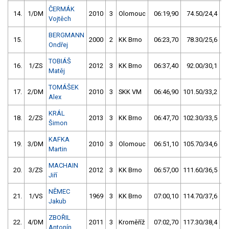
ČERMÁK
14.
1/DM
2010
3
Olomouc
06:19,90
74.50/24,4
Vojtěch
BERGMANN
15.
2000
2
KK Brno
06:23,70
78.30/25,6
Ondřej
TOBIÁŠ
16.
1/ZS
2012
3
KK Brno
06:37,40
92.00/30,1
Matěj
TOMÁŠEK
17.
2/DM
2010
3
SKK VM
06:46,90
101.50/33,2
Alex
KRÁL
18.
2/ZS
2013
3
KK Brno
06:47,70
102.30/33,5
Šimon
KAFKA
19.
3/DM
2010
3
Olomouc
06:51,10
105.70/34,6
Martin
MACHAIN
20.
3/ZS
2012
3
KK Brno
06:57,00
111.60/36,5
Jiří
NĚMEC
21.
1/VS
1969
3
KK Brno
07:00,10
114.70/37,6
Jakub
ZBOŘIL
22.
4/DM
2011
3
Kroměříž
07:02,70
117.30/38,4
Antonín