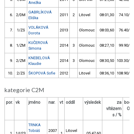
Anežka
GABRLÍKOVÁ
6.
2/DM
2011
2
Litovel
08:01,30
74.10/18
Eliška
VOLÁKOVÁ
7.
1/ZS
2013
Olomouc
08:03,60
76.40/18
Dorota
KUČEROVÁ
8.
1/ZM
2014
3
Olomouc
08:27,10
99.90/24
Simona
KNEBELOVÁ
9.
2/ZM
2014
3
Olomouc
08:30,50
103.30/25
Klaudie
10.
2/ZS
ŠKOPOVÁ Sofie
2012
Litovel
08:36,10
108.90/26
kategorie C2M
por.
vk
jméno
nar.
vt
oddíl
výsledek
za
body
vítězem
OM
s / %
TRNKA
Tobiáš
2007
Litovel
1.
1/U23
1
05:47,60
15