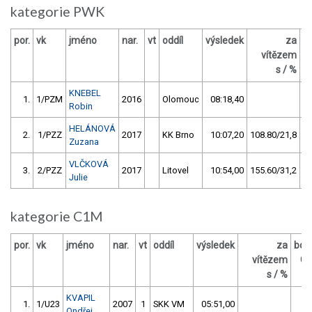
kategorie PWK
por.
vk
jméno
nar.
vt
oddíl
výsledek
za
b
vítězem
s / %
KNEBEL
1.
1/PZM
2016
Olomouc
08:18,40
Robin
HELÁNOVÁ
2.
1/PZZ
2017
KK Brno
10:07,20
108.80/21,8
Zuzana
VLČKOVÁ
3.
2/PZZ
2017
Litovel
10:54,00
155.60/31,2
Julie
kategorie C1M
por.
vk
jméno
nar.
vt
oddíl
výsledek
za
bod
vítězem
O
s / %
KVAPIL
1.
1/U23
2007
1
SKK VM
05:51,00
5
Ondřej