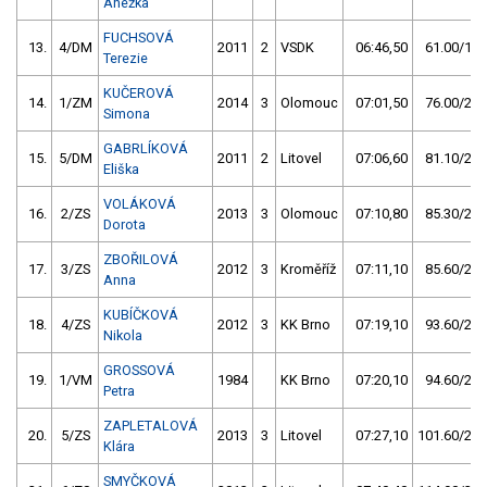
Anežka
FUCHSOVÁ
13.
4/DM
2011
2
VSDK
06:46,50
61.00/17,
Terezie
KUČEROVÁ
14.
1/ZM
2014
3
Olomouc
07:01,50
76.00/22,
Simona
GABRLÍKOVÁ
15.
5/DM
2011
2
Litovel
07:06,60
81.10/23,
Eliška
VOLÁKOVÁ
16.
2/ZS
2013
3
Olomouc
07:10,80
85.30/24,
Dorota
ZBOŘILOVÁ
17.
3/ZS
2012
3
Kroměříž
07:11,10
85.60/24,
Anna
KUBÍČKOVÁ
18.
4/ZS
2012
3
KK Brno
07:19,10
93.60/27,
Nikola
GROSSOVÁ
19.
1/VM
1984
KK Brno
07:20,10
94.60/27,
Petra
ZAPLETALOVÁ
20.
5/ZS
2013
3
Litovel
07:27,10
101.60/29,
Klára
SMYČKOVÁ