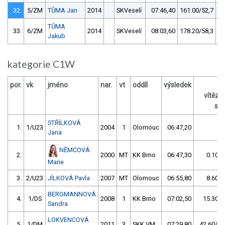
32.
5/ZM
TŮMA Jan
2014
SKVeselí
07:46,40
161.00/52,7
TŮMA
33.
6/ZM
2014
SKVeselí
08:03,60
178.20/58,3
Jakub
kategorie C1W
por.
vk
jméno
nar.
vt
oddíl
výsledek
vítěz
s /
STŘÍLKOVÁ
1.
1/U23
2004
1
Olomouc
06:47,20
Jana
NĚMCOVÁ
2.
2000
MT
KK Brno
06:47,30
0.10/0
Marie
3.
2/U23
JÍLKOVÁ Pavla
2007
MT
Olomouc
06:55,80
8.60/2
BERGMANNOVÁ
4.
1/DS
2008
1
KK Brno
07:02,50
15.30/3
Sandra
LOKVENCOVÁ
5.
1/DM
2011
3
SKK VM
07:29,80
42.60/10