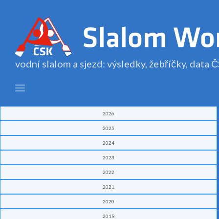
vodní slalom a sjezd: výsledky, žebříčky, data
2026
2025
2024
2023
2022
2021
2020
2019