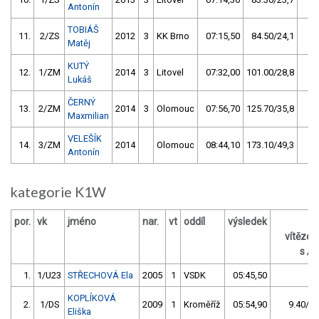
Antonín
TOBIÁŠ
11.
2/ZS
2012
3
KK Brno
07:15,50
84.50/24,1
Matěj
KUTÝ
12.
1/ZM
2014
3
Litovel
07:32,00
101.00/28,8
Lukáš
ČERNÝ
13.
2/ZM
2014
3
Olomouc
07:56,70
125.70/35,8
Maxmilian
VELEŠÍK
14.
3/ZM
2014
Olomouc
08:44,10
173.10/49,3
Antonín
kategorie K1W
por.
vk
jméno
nar.
vt
oddíl
výsledek
z
vítěze
s / 
1.
1/U23
STŘECHOVÁ Ela
2005
1
VSDK
05:45,50
KOPLÍKOVÁ
2.
1/DS
2009
1
Kroměříž
05:54,90
9.40/2,
Eliška