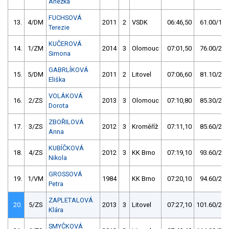
Anežka
FUCHSOVÁ
13.
4/DM
2011
2
VSDK
06:46,50
61.00/17,
Terezie
KUČEROVÁ
14.
1/ZM
2014
3
Olomouc
07:01,50
76.00/22,
Simona
GABRLÍKOVÁ
15.
5/DM
2011
2
Litovel
07:06,60
81.10/23,
Eliška
VOLÁKOVÁ
16.
2/ZS
2013
3
Olomouc
07:10,80
85.30/24,
Dorota
ZBOŘILOVÁ
17.
3/ZS
2012
3
Kroměříž
07:11,10
85.60/24,
Anna
KUBÍČKOVÁ
18.
4/ZS
2012
3
KK Brno
07:19,10
93.60/27,
Nikola
GROSSOVÁ
19.
1/VM
1984
KK Brno
07:20,10
94.60/27,
Petra
ZAPLETALOVÁ
20.
5/ZS
2013
3
Litovel
07:27,10
101.60/29,
Klára
SMYČKOVÁ