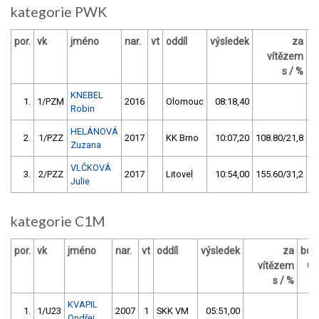
kategorie PWK
por.
vk
jméno
nar.
vt
oddíl
výsledek
za
b
vítězem
s / %
KNEBEL
1.
1/PZM
2016
Olomouc
08:18,40
Robin
HELÁNOVÁ
2.
1/PZZ
2017
KK Brno
10:07,20
108.80/21,8
Zuzana
VLČKOVÁ
3.
2/PZZ
2017
Litovel
10:54,00
155.60/31,2
Julie
kategorie C1M
por.
vk
jméno
nar.
vt
oddíl
výsledek
za
bod
vítězem
O
s / %
KVAPIL
1.
1/U23
2007
1
SKK VM
05:51,00
5
Ondřej