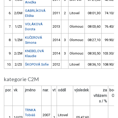
Anežka
GABRLÍKOVÁ
6.
2/DM
2011
2
Litovel
08:01,30
74.10/18
Eliška
VOLÁKOVÁ
7.
1/ZS
2013
Olomouc
08:03,60
76.40/18
Dorota
KUČEROVÁ
8.
1/ZM
2014
3
Olomouc
08:27,10
99.90/24
Simona
KNEBELOVÁ
9.
2/ZM
2014
3
Olomouc
08:30,50
103.30/25
Klaudie
10.
2/ZS
ŠKOPOVÁ Sofie
2012
Litovel
08:36,10
108.90/26
kategorie C2M
por.
vk
jméno
nar.
vt
oddíl
výsledek
za
body
vítězem
OM
s / %
TRNKA
Tobiáš
2007
Litovel
1.
1/U23
1
05:47,60
15