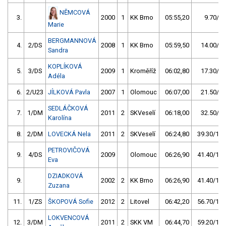
NĚMCOVÁ
3.
2000
1
KK Brno
05:55,20
9.70/2,
Marie
BERGMANNOVÁ
4.
2/DS
2008
1
KK Brno
05:59,50
14.00/4,
Sandra
KOPLÍKOVÁ
5.
3/DS
2009
1
Kroměříž
06:02,80
17.30/5,
Adéla
6.
2/U23
JÍLKOVÁ Pavla
2007
1
Olomouc
06:07,00
21.50/6,
SEDLÁČKOVÁ
7.
1/DM
2011
2
SKVeselí
06:18,00
32.50/9,
Karolína
8.
2/DM
LOVECKÁ Nela
2011
2
SKVeselí
06:24,80
39.30/11,
PETROVIČOVÁ
9.
4/DS
2009
Olomouc
06:26,90
41.40/12,
Eva
DZIADKOVÁ
9.
2002
2
KK Brno
06:26,90
41.40/12,
Zuzana
11.
1/ZS
ŠKOPOVÁ Sofie
2012
2
Litovel
06:42,20
56.70/16,
LOKVENCOVÁ
12.
3/DM
2011
2
SKK VM
06:44,70
59.20/17,