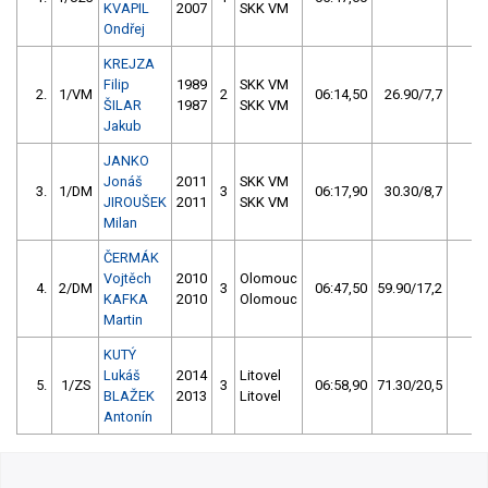
KVAPIL
2007
SKK VM
Ondřej
KREJZA
Filip
1989
SKK VM
2.
1/VM
2
06:14,50
26.90/7,7
7
ŠILAR
1987
SKK VM
Jakub
JANKO
Jonáš
2011
SKK VM
3.
1/DM
3
06:17,90
30.30/8,7
3
JIROUŠEK
2011
SKK VM
Milan
ČERMÁK
Vojtěch
2010
Olomouc
4.
2/DM
3
06:47,50
59.90/17,2
2
KAFKA
2010
Olomouc
Martin
KUTÝ
Lukáš
2014
Litovel
5.
1/ZS
3
06:58,90
71.30/20,5
1
BLAŽEK
2013
Litovel
Antonín