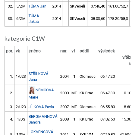
32.
5/ZM
TŮMA Jan
2014
SKVeselí
07:46,40
161.00/52,7
TŮMA
33.
6/ZM
2014
SKVeselí
08:03,60
178.20/58,3
Jakub
kategorie C1W
por.
vk
jméno
nar.
vt
oddíl
výsledek
vítěz
s /
STŘÍLKOVÁ
1.
1/U23
2004
1
Olomouc
06:47,20
Jana
NĚMCOVÁ
2.
2000
MT
KK Brno
06:47,30
0.10/0
Marie
3.
2/U23
JÍLKOVÁ Pavla
2007
MT
Olomouc
06:55,80
8.60/2
BERGMANNOVÁ
4.
1/DS
2008
1
KK Brno
07:02,50
15.30/3
Sandra
LOKVENCOVÁ
5.
1/DM
2011
3
SKK VM
07:29,80
42.60/10