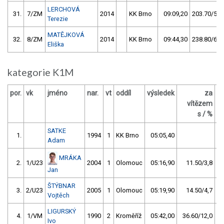
LERCHOVÁ
31.
7/ZM
2014
KK Brno
09:09,20
203.70/59,
Terezie
MATĚJKOVÁ
32.
8/ZM
2014
KK Brno
09:44,30
238.80/69,
Eliška
kategorie K1M
por.
vk
jméno
nar.
vt
oddíl
výsledek
za
b
vítězem
s / %
SATKE
1.
1994
1
KK Brno
05:05,40
Adam
MRÁKA
2.
1/U23
2004
1
Olomouc
05:16,90
11.50/3,8
Jan
ŠTÝBNAR
3.
2/U23
2005
1
Olomouc
05:19,90
14.50/4,7
Vojtěch
LIGURSKÝ
4.
1/VM
1990
2
Kroměříž
05:42,00
36.60/12,0
Ivo