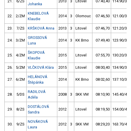
21.
6/ZS
2013
3
Litovel
07:40,40
114.90/33,
Johanka
KNEBELOVÁ
22.
2/ZM
2014
3
Olomouc
07:46,50
121.00/35,
Klaudie
23.
7/ZS
KRŠKOVÁ Anna
2013
3
Litovel
07:46,70
121.20/35,
GROSSOVÁ
24.
3/ZM
2014
3
KK Brno
07:49,40
123.90/35,
Luna
ŠKOPOVÁ
25.
4/ZM
2015
Litovel
07:55,70
130.20/37,
Klaudie
26.
5/ZM
VLČKOVÁ Klára
2015
Litovel
08:00,40
134.90/39,
HELÁNOVÁ
27.
6/ZM
2014
KK Brno
08:02,60
137.10/39,
Štěpánka
RADILOVÁ
28.
5/DS
2008
3
SKK VM
08:10,90
145.40/42,
Adéla
DOSTÁLOVÁ
29.
8/ZS
2012
Litovel
08:19,50
154.00/44,
Sandra
NOVÁKOVÁ
30.
9/ZS
2012
3
SKK VM
08:29,20
163.70/47,
Laura