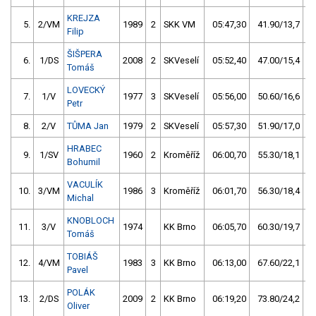
KREJZA
5.
2/VM
1989
2
SKK VM
05:47,30
41.90/13,7
Filip
ŠIŠPERA
6.
1/DS
2008
2
SKVeselí
05:52,40
47.00/15,4
Tomáš
LOVECKÝ
7.
1/V
1977
3
SKVeselí
05:56,00
50.60/16,6
Petr
8.
2/V
TŮMA Jan
1979
2
SKVeselí
05:57,30
51.90/17,0
HRABEC
9.
1/SV
1960
2
Kroměříž
06:00,70
55.30/18,1
Bohumil
VACULÍK
10.
3/VM
1986
3
Kroměříž
06:01,70
56.30/18,4
Michal
KNOBLOCH
11.
3/V
1974
KK Brno
06:05,70
60.30/19,7
Tomáš
TOBIÁŠ
12.
4/VM
1983
3
KK Brno
06:13,00
67.60/22,1
Pavel
POLÁK
13.
2/DS
2009
2
KK Brno
06:19,20
73.80/24,2
Oliver