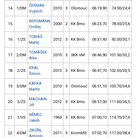
ČERMÁK
14.
1/DM
2010
3
Olomouc
06:19,90
74.50/24,4
Vojtěch
BERGMANN
15.
2000
2
KK Brno
06:23,70
78.30/25,6
Ondřej
TOBIÁŠ
16.
1/ZS
2012
3
KK Brno
06:37,40
92.00/30,1
Matěj
TOMÁŠEK
17.
2/DM
2010
3
SKK VM
06:46,90
101.50/33,2
Alex
KRÁL
18.
2/ZS
2013
3
KK Brno
06:47,70
102.30/33,5
Šimon
KAFKA
19.
3/DM
2010
3
Olomouc
06:51,10
105.70/34,6
Martin
MACHAIN
20.
3/ZS
2012
3
KK Brno
06:57,00
111.60/36,5
Jiří
NĚMEC
21.
1/VS
1969
3
KK Brno
07:00,10
114.70/37,6
Jakub
ZBOŘIL
22.
4/DM
2011
3
Kroměříž
07:02,70
117.30/38,4
Antonín