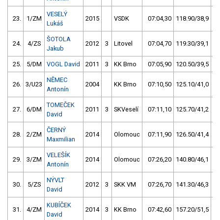
VESELÝ
23.
1/ZM
2015
VSDK
07:04,30
118.90/38,9
Lukáš
ŠOTOLA
24.
4/ZS
2012
3
Litovel
07:04,70
119.30/39,1
Jakub
25.
5/DM
VOGL David
2011
3
KK Brno
07:05,90
120.50/39,5
NĚMEC
26.
3/U23
2004
KK Brno
07:10,50
125.10/41,0
Antonín
TOMEČEK
27.
6/DM
2011
3
SKVeselí
07:11,10
125.70/41,2
David
ČERNÝ
28.
2/ZM
2014
Olomouc
07:11,90
126.50/41,4
Maxmilian
VELEŠÍK
29.
3/ZM
2014
Olomouc
07:26,20
140.80/46,1
Antonín
NÝVLT
30.
5/ZS
2012
3
SKK VM
07:26,70
141.30/46,3
David
KUBÍČEK
31.
4/ZM
2014
3
KK Brno
07:42,60
157.20/51,5
David