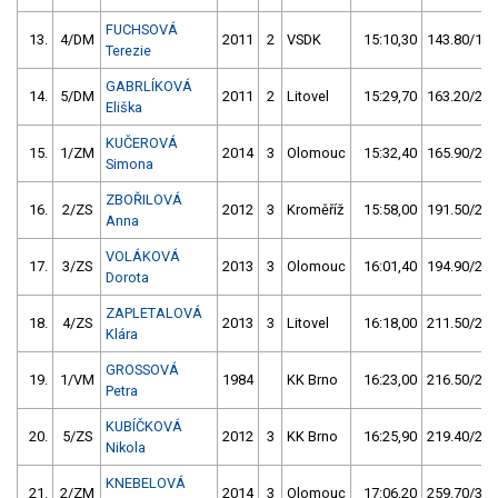
FUCHSOVÁ
13.
4/DM
2011
2
VSDK
15:10,30
143.80/18,
Terezie
GABRLÍKOVÁ
14.
5/DM
2011
2
Litovel
15:29,70
163.20/21,
Eliška
KUČEROVÁ
15.
1/ZM
2014
3
Olomouc
15:32,40
165.90/21,
Simona
ZBOŘILOVÁ
16.
2/ZS
2012
3
Kroměříž
15:58,00
191.50/25,
Anna
VOLÁKOVÁ
17.
3/ZS
2013
3
Olomouc
16:01,40
194.90/25,
Dorota
ZAPLETALOVÁ
18.
4/ZS
2013
3
Litovel
16:18,00
211.50/27,
Klára
GROSSOVÁ
19.
1/VM
1984
KK Brno
16:23,00
216.50/28,
Petra
KUBÍČKOVÁ
20.
5/ZS
2012
3
KK Brno
16:25,90
219.40/28,
Nikola
KNEBELOVÁ
21.
2/ZM
2014
3
Olomouc
17:06,20
259.70/33,