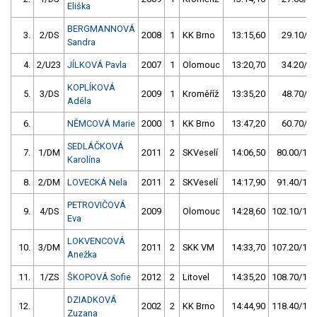
Eliška
BERGMANNOVÁ
3.
2/DS
2008
1
KK Brno
13:15,60
29.10/3,
Sandra
4.
2/U23
JÍLKOVÁ Pavla
2007
1
Olomouc
13:20,70
34.20/4,
KOPLÍKOVÁ
5.
3/DS
2009
1
Kroměříž
13:35,20
48.70/6,
Adéla
6.
NĚMCOVÁ Marie
2000
1
KK Brno
13:47,20
60.70/7,
SEDLÁČKOVÁ
7.
1/DM
2011
2
SKVeselí
14:06,50
80.00/10,
Karolína
8.
2/DM
LOVECKÁ Nela
2011
2
SKVeselí
14:17,90
91.40/11,
PETROVIČOVÁ
9.
4/DS
2009
Olomouc
14:28,60
102.10/13,
Eva
LOKVENCOVÁ
10.
3/DM
2011
2
SKK VM
14:33,70
107.20/14,
Anežka
11.
1/ZS
ŠKOPOVÁ Sofie
2012
2
Litovel
14:35,20
108.70/14,
DZIADKOVÁ
12.
2002
2
KK Brno
14:44,90
118.40/15,
Zuzana