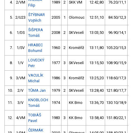
4.
2/VM
1989
2
SKK VM
12:42,80
76.20/11,1
Filip
ŠTÝBNAR
5.
2/U23
2005
1
Olomouc
12:51,10
84.50/12,3
Vojtěch
ŠIŠPERA
6.
1/DS
2008
2
SKVeselí
13:03,50
96.90/14,1
Tomáš
HRABEC
7.
1/SV
1960
2
Kroměříž
13:11,80
105.20/15,3
Bohumil
LOVECKÝ
8.
1/V
1977
3
SKVeselí
13:15,50
108.90/15,9
Petr
VACULÍK
9.
3/VM
1986
3
Kroměříž
13:25,20
118.60/17,3
Michal
10.
2/V
TŮMA Jan
1979
2
SKVeselí
13:28,40
121.80/17,7
KNOBLOCH
11.
3/V
1974
KK Brno
13:36,70
130.10/18,9
Tomáš
TOBIÁŠ
12.
4/VM
1983
3
KK Brno
13:58,40
151.80/22,1
Pavel
ČERMÁK
13.
1/DM
2010
3
Olomouc
14:05,00
158.40/23,1