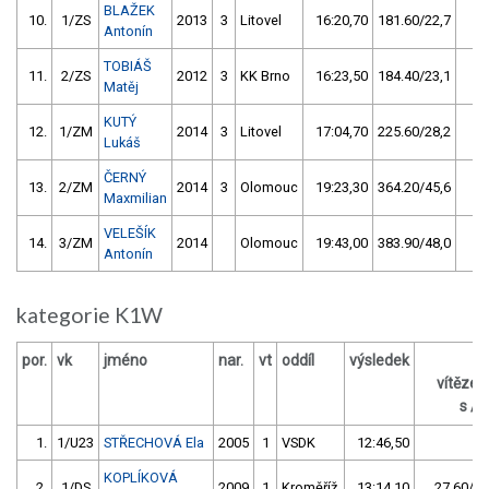
BLAŽEK
10.
1/ZS
2013
3
Litovel
16:20,70
181.60/22,7
Antonín
TOBIÁŠ
11.
2/ZS
2012
3
KK Brno
16:23,50
184.40/23,1
Matěj
KUTÝ
12.
1/ZM
2014
3
Litovel
17:04,70
225.60/28,2
Lukáš
ČERNÝ
13.
2/ZM
2014
3
Olomouc
19:23,30
364.20/45,6
Maxmilian
VELEŠÍK
14.
3/ZM
2014
Olomouc
19:43,00
383.90/48,0
Antonín
kategorie K1W
por.
vk
jméno
nar.
vt
oddíl
výsledek
z
vítěze
s / 
1.
1/U23
STŘECHOVÁ Ela
2005
1
VSDK
12:46,50
KOPLÍKOVÁ
2.
1/DS
2009
1
Kroměříž
13:14,10
27.60/3,