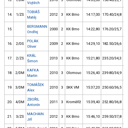
Vojtěch
TOBIÁŠ
14.
1/ZS
2012
3
KK Brno
14:17,00
170.40/24,8
Matěj
BERGMANN
15.
2000
2
KK Brno
14:22,80
176.20/25,7
Ondřej
POLÁK
16.
2/DS
2009
2
KK Brno
14:29,10
182.50/26,6
Oliver
KRÁL
17.
2/ZS
2013
3
KK Brno
15:21,80
235.20/34,3
Šimon
KAFKA
18.
2/DM
2010
3
Olomouc
15:26,40
239.80/34,9
Martin
TOMÁŠEK
19.
3/DM
2010
3
SKK VM
15:37,20
250.60/36,5
Alex
ZBOŘIL
20.
4/DM
2011
3
Kroměříž
15:39,40
252.80/36,8
Antonín
MACHAIN
21.
3/ZS
2012
3
KK Brno
15:46,10
259.50/37,8
Jiří