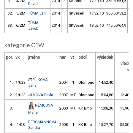
31.
4/ZM
2014
3
KK Brno
17:20,40
353.80/51,5
David
32.
5/ZM
TŮMA Jan
2014
SKVeselí
17:32,10
365.50/53,2
TŮMA
33.
6/ZM
2014
SKVeselí
18:52,10
445.50/64,9
Jakub
kategorie C1W
por.
vk
jméno
nar.
vt
oddíl
výsledek
vítěz
s /
STŘÍLKOVÁ
1.
1/U23
2004
1
Olomouc
14:52,40
Jana
2.
2/U23
JÍLKOVÁ Pavla
2007
MT
Olomouc
15:04,80
12.40/1
NĚMCOVÁ
3.
2000
MT
KK Brno
15:08,30
15.90/1
Marie
BERGMANNOVÁ
4.
1/DS
2008
1
KK Brno
15:27,70
35.30/4
Sandra