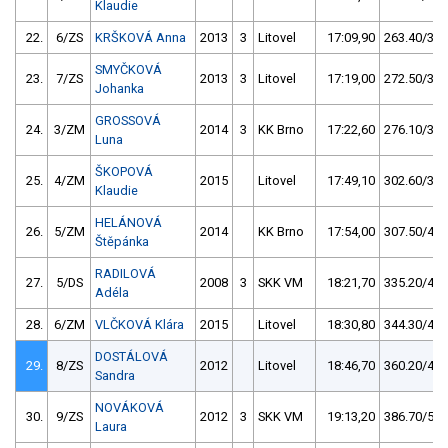
Klaudie
22.
6/ZS
KRŠKOVÁ Anna
2013
3
Litovel
17:09,90
263.40/34,
SMYČKOVÁ
23.
7/ZS
2013
3
Litovel
17:19,00
272.50/35,
Johanka
GROSSOVÁ
24.
3/ZM
2014
3
KK Brno
17:22,60
276.10/36,
Luna
ŠKOPOVÁ
25.
4/ZM
2015
Litovel
17:49,10
302.60/39,
Klaudie
HELÁNOVÁ
26.
5/ZM
2014
KK Brno
17:54,00
307.50/40,
Štěpánka
RADILOVÁ
27.
5/DS
2008
3
SKK VM
18:21,70
335.20/43,
Adéla
28.
6/ZM
VLČKOVÁ Klára
2015
Litovel
18:30,80
344.30/44,
DOSTÁLOVÁ
29.
8/ZS
2012
Litovel
18:46,70
360.20/47,
Sandra
NOVÁKOVÁ
30.
9/ZS
2012
3
SKK VM
19:13,20
386.70/50,
Laura