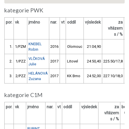
kategorie PWK
por.
vk
jméno
nar.
vt
oddíl
výsledek
za
b
vítězem
s / %
KNEBEL
1.
1/PZM
2016
Olomouc
21:04,90
Robin
VLČKOVÁ
2.
1/PZZ
2017
Litovel
24:50,40
225.50/17,8
Julie
HELÁNOVÁ
3.
2/PZZ
2017
KK Brno
24:52,00
227.10/18,0
Zuzana
kategorie C1M
por.
vk
jméno
nar.
vt
oddíl
výsledek
za
bod
vítězem
O
s / %
RUBINT