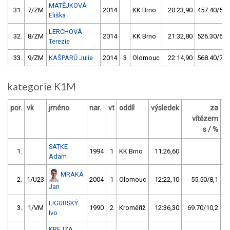
MATĚJKOVÁ
31.
7/ZM
2014
KK Brno
20:23,90
457.40/59,
Eliška
LERCHOVÁ
32.
8/ZM
2014
KK Brno
21:32,80
526.30/68,
Terezie
33.
9/ZM
KAŠPARŮ Julie
2014
3
Olomouc
22:14,90
568.40/74,
kategorie K1M
por.
vk
jméno
nar.
vt
oddíl
výsledek
za
b
vítězem
s / %
SATKE
1.
1994
1
KK Brno
11:26,60
Adam
MRÁKA
2.
1/U23
2004
1
Olomouc
12:22,10
55.50/8,1
Jan
LIGURSKÝ
3.
1/VM
1990
2
Kroměříž
12:36,30
69.70/10,2
Ivo
KREJZA