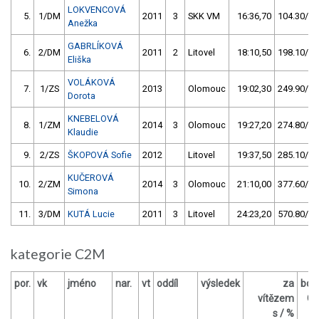
LOKVENCOVÁ
5.
1/DM
2011
3
SKK VM
16:36,70
104.30/11
Anežka
GABRLÍKOVÁ
6.
2/DM
2011
2
Litovel
18:10,50
198.10/22
Eliška
VOLÁKOVÁ
7.
1/ZS
2013
Olomouc
19:02,30
249.90/28
Dorota
KNEBELOVÁ
8.
1/ZM
2014
3
Olomouc
19:27,20
274.80/30
Klaudie
9.
2/ZS
ŠKOPOVÁ Sofie
2012
Litovel
19:37,50
285.10/31
KUČEROVÁ
10.
2/ZM
2014
3
Olomouc
21:10,00
377.60/42
Simona
11.
3/DM
KUTÁ Lucie
2011
3
Litovel
24:23,20
570.80/64
kategorie C2M
por.
vk
jméno
nar.
vt
oddíl
výsledek
za
bod
vítězem
O
s / %