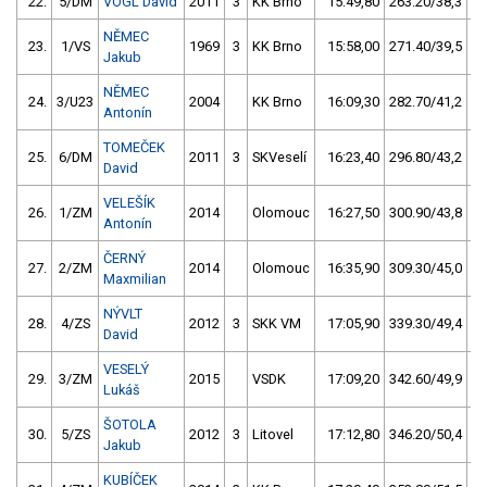
22.
5/DM
VOGL David
2011
3
KK Brno
15:49,80
263.20/38,3
NĚMEC
23.
1/VS
1969
3
KK Brno
15:58,00
271.40/39,5
Jakub
NĚMEC
24.
3/U23
2004
KK Brno
16:09,30
282.70/41,2
Antonín
TOMEČEK
25.
6/DM
2011
3
SKVeselí
16:23,40
296.80/43,2
David
VELEŠÍK
26.
1/ZM
2014
Olomouc
16:27,50
300.90/43,8
Antonín
ČERNÝ
27.
2/ZM
2014
Olomouc
16:35,90
309.30/45,0
Maxmilian
NÝVLT
28.
4/ZS
2012
3
SKK VM
17:05,90
339.30/49,4
David
VESELÝ
29.
3/ZM
2015
VSDK
17:09,20
342.60/49,9
Lukáš
ŠOTOLA
30.
5/ZS
2012
3
Litovel
17:12,80
346.20/50,4
Jakub
KUBÍČEK