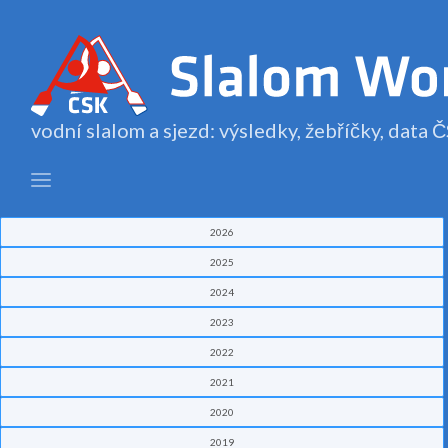
vodní slalom a sjezd: výsledky, žebříčky, data
2026
2025
2024
2023
2022
2021
2020
2019