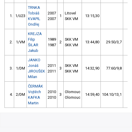
TRNKA
Tobiáš
2007
Litovel
1.
1/U23
1
13:15,30
1
KVAPIL
2007
SKK VM
Ondřej
KREJZA
Filip
1989
SKK VM
2.
1/VM
2
13:44,80
29.50/3,7
ŠILAR
1987
SKK VM
Jakub
JANKO
Jonáš
2011
SKK VM
3.
1/DM
3
14:32,90
77.60/9,8
JIROUŠEK
2011
SKK VM
Milan
ČERMÁK
Vojtěch
2010
Olomouc
4.
2/DM
3
14:59,40
104.10/13,1
KAFKA
2010
Olomouc
Martin