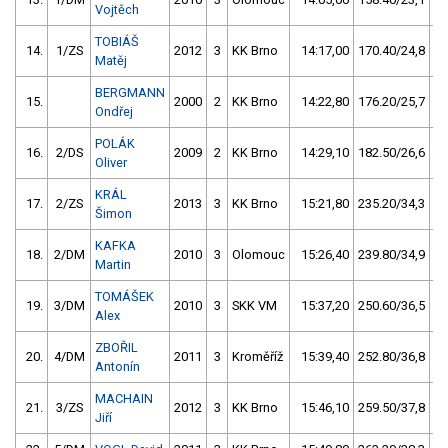
Vojtěch
TOBIÁŠ
14.
1/ZS
2012
3
KK Brno
14:17,00
170.40/24,8
Matěj
BERGMANN
15.
2000
2
KK Brno
14:22,80
176.20/25,7
Ondřej
POLÁK
16.
2/DS
2009
2
KK Brno
14:29,10
182.50/26,6
Oliver
KRÁL
17.
2/ZS
2013
3
KK Brno
15:21,80
235.20/34,3
Šimon
KAFKA
18.
2/DM
2010
3
Olomouc
15:26,40
239.80/34,9
Martin
TOMÁŠEK
19.
3/DM
2010
3
SKK VM
15:37,20
250.60/36,5
Alex
ZBOŘIL
20.
4/DM
2011
3
Kroměříž
15:39,40
252.80/36,8
Antonín
MACHAIN
21.
3/ZS
2012
3
KK Brno
15:46,10
259.50/37,8
Jiří