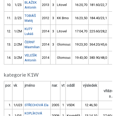
BLAŽEK
10.
1/ZS
2013
3
Litovel
16:20,70
181.60/22,7
Antonín
TOBIÁŠ
11.
2/ZS
2012
3
KK Brno
16:23,50
184.40/23,1
Matěj
KUTÝ
12.
1/ZM
2014
3
Litovel
17:04,70
225.60/28,2
Lukáš
ČERNÝ
13.
2/ZM
2014
3
Olomouc
19:23,30
364.20/45,6
Maxmilian
VELEŠÍK
14.
3/ZM
2014
Olomouc
19:43,00
383.90/48,0
Antonín
kategorie K1W
por.
vk
jméno
nar.
vt
oddíl
výsledek
z
vítěze
s / 
1.
1/U23
STŘECHOVÁ Ela
2005
1
VSDK
12:46,50
KOPLÍKOVÁ
2.
1/DS
2009
1
Kroměříž
13:14,10
27.60/3,