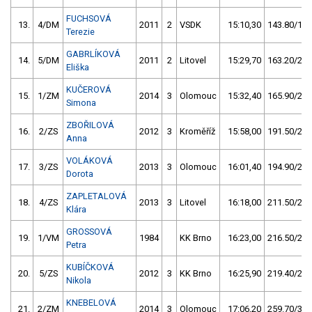
FUCHSOVÁ
13.
4/DM
2011
2
VSDK
15:10,30
143.80/18,
Terezie
GABRLÍKOVÁ
14.
5/DM
2011
2
Litovel
15:29,70
163.20/21,
Eliška
KUČEROVÁ
15.
1/ZM
2014
3
Olomouc
15:32,40
165.90/21,
Simona
ZBOŘILOVÁ
16.
2/ZS
2012
3
Kroměříž
15:58,00
191.50/25,
Anna
VOLÁKOVÁ
17.
3/ZS
2013
3
Olomouc
16:01,40
194.90/25,
Dorota
ZAPLETALOVÁ
18.
4/ZS
2013
3
Litovel
16:18,00
211.50/27,
Klára
GROSSOVÁ
19.
1/VM
1984
KK Brno
16:23,00
216.50/28,
Petra
KUBÍČKOVÁ
20.
5/ZS
2012
3
KK Brno
16:25,90
219.40/28,
Nikola
KNEBELOVÁ
21.
2/ZM
2014
3
Olomouc
17:06,20
259.70/33,