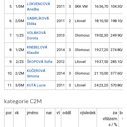
LOKVENCOVÁ
5.
1/DM
2011
3
SKK VM
16:36,70
104.30/11
Anežka
GABRLÍKOVÁ
6.
2/DM
2011
2
Litovel
18:10,50
198.10/22
Eliška
VOLÁKOVÁ
7.
1/ZS
2013
Olomouc
19:02,30
249.90/28
Dorota
KNEBELOVÁ
8.
1/ZM
2014
3
Olomouc
19:27,20
274.80/30
Klaudie
9.
2/ZS
ŠKOPOVÁ Sofie
2012
Litovel
19:37,50
285.10/31
KUČEROVÁ
10.
2/ZM
2014
3
Olomouc
21:10,00
377.60/42
Simona
11.
3/DM
KUTÁ Lucie
2011
3
Litovel
24:23,20
570.80/64
kategorie C2M
por.
vk
jméno
nar.
vt
oddíl
výsledek
za
bod
vítězem
O
s / %