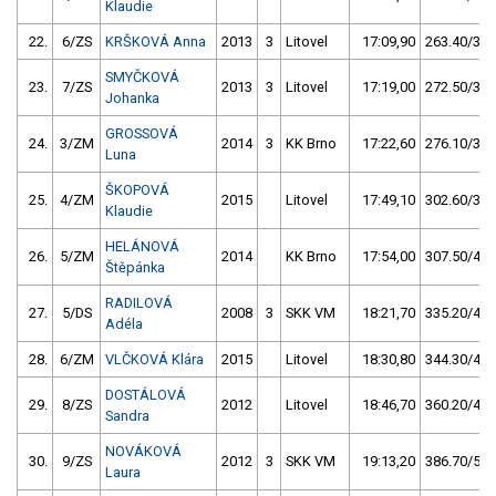
Klaudie
22.
6/ZS
KRŠKOVÁ Anna
2013
3
Litovel
17:09,90
263.40/34,
SMYČKOVÁ
23.
7/ZS
2013
3
Litovel
17:19,00
272.50/35,
Johanka
GROSSOVÁ
24.
3/ZM
2014
3
KK Brno
17:22,60
276.10/36,
Luna
ŠKOPOVÁ
25.
4/ZM
2015
Litovel
17:49,10
302.60/39,
Klaudie
HELÁNOVÁ
26.
5/ZM
2014
KK Brno
17:54,00
307.50/40,
Štěpánka
RADILOVÁ
27.
5/DS
2008
3
SKK VM
18:21,70
335.20/43,
Adéla
28.
6/ZM
VLČKOVÁ Klára
2015
Litovel
18:30,80
344.30/44,
DOSTÁLOVÁ
29.
8/ZS
2012
Litovel
18:46,70
360.20/47,
Sandra
NOVÁKOVÁ
30.
9/ZS
2012
3
SKK VM
19:13,20
386.70/50,
Laura