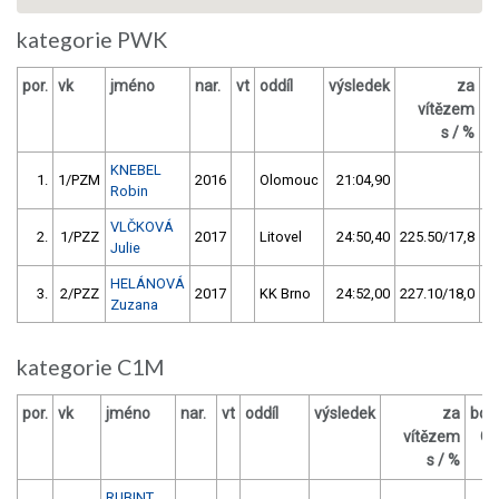
kategorie PWK
por.
vk
jméno
nar.
vt
oddíl
výsledek
za
b
vítězem
s / %
KNEBEL
1.
1/PZM
2016
Olomouc
21:04,90
Robin
VLČKOVÁ
2.
1/PZZ
2017
Litovel
24:50,40
225.50/17,8
Julie
HELÁNOVÁ
3.
2/PZZ
2017
KK Brno
24:52,00
227.10/18,0
Zuzana
kategorie C1M
por.
vk
jméno
nar.
vt
oddíl
výsledek
za
bod
vítězem
O
s / %
RUBINT