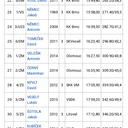
22.
5/DM
VOGL David
2011
3
KK Brno
15:49,80
263.20/38,3
NĚMEC
23.
1/VS
1969
3
KK Brno
15:58,00
271.40/39,5
Jakub
NĚMEC
24.
3/U23
2004
KK Brno
16:09,30
282.70/41,2
Antonín
TOMEČEK
25.
6/DM
2011
3
SKVeselí
16:23,40
296.80/43,2
David
VELEŠÍK
26.
1/ZM
2014
Olomouc
16:27,50
300.90/43,8
Antonín
ČERNÝ
27.
2/ZM
2014
Olomouc
16:35,90
309.30/45,0
Maxmilian
NÝVLT
28.
4/ZS
2012
3
SKK VM
17:05,90
339.30/49,4
David
VESELÝ
29.
3/ZM
2015
VSDK
17:09,20
342.60/49,9
Lukáš
ŠOTOLA
30.
5/ZS
2012
3
Litovel
17:12,80
346.20/50,4
Jakub
KUBÍČEK