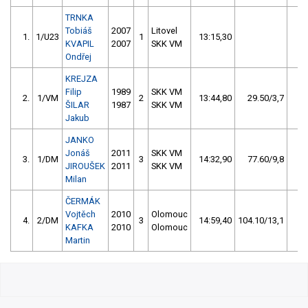
TRNKA
Tobiáš
2007
Litovel
1.
1/U23
1
13:15,30
1
KVAPIL
2007
SKK VM
Ondřej
KREJZA
Filip
1989
SKK VM
2.
1/VM
2
13:44,80
29.50/3,7
ŠILAR
1987
SKK VM
Jakub
JANKO
Jonáš
2011
SKK VM
3.
1/DM
3
14:32,90
77.60/9,8
JIROUŠEK
2011
SKK VM
Milan
ČERMÁK
Vojtěch
2010
Olomouc
4.
2/DM
3
14:59,40
104.10/13,1
KAFKA
2010
Olomouc
Martin