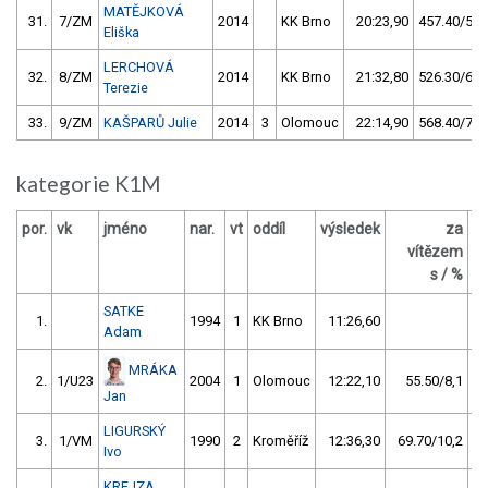
MATĚJKOVÁ
31.
7/ZM
2014
KK Brno
20:23,90
457.40/59,
Eliška
LERCHOVÁ
32.
8/ZM
2014
KK Brno
21:32,80
526.30/68,
Terezie
33.
9/ZM
KAŠPARŮ Julie
2014
3
Olomouc
22:14,90
568.40/74,
kategorie K1M
por.
vk
jméno
nar.
vt
oddíl
výsledek
za
b
vítězem
s / %
SATKE
1.
1994
1
KK Brno
11:26,60
Adam
MRÁKA
2.
1/U23
2004
1
Olomouc
12:22,10
55.50/8,1
Jan
LIGURSKÝ
3.
1/VM
1990
2
Kroměříž
12:36,30
69.70/10,2
Ivo
KREJZA