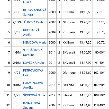
Eliška
BERGMANNOVÁ
3.
2/DS
2008
1
KK Brno
13:15,60
29.10/3,
Sandra
4.
2/U23
JÍLKOVÁ Pavla
2007
1
Olomouc
13:20,70
34.20/4,
KOPLÍKOVÁ
5.
3/DS
2009
1
Kroměříž
13:35,20
48.70/6,
Adéla
6.
NĚMCOVÁ Marie
2000
1
KK Brno
13:47,20
60.70/7,
SEDLÁČKOVÁ
7.
1/DM
2011
2
SKVeselí
14:06,50
80.00/10,
Karolína
8.
2/DM
LOVECKÁ Nela
2011
2
SKVeselí
14:17,90
91.40/11,
PETROVIČOVÁ
9.
4/DS
2009
Olomouc
14:28,60
102.10/13,
Eva
LOKVENCOVÁ
10.
3/DM
2011
2
SKK VM
14:33,70
107.20/14,
Anežka
11.
1/ZS
ŠKOPOVÁ Sofie
2012
2
Litovel
14:35,20
108.70/14,
DZIADKOVÁ
12.
2002
2
KK Brno
14:44,90
118.40/15,
Zuzana