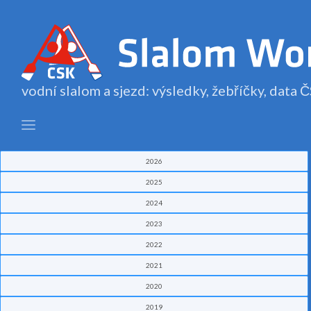
vodní slalom a sjezd: výsledky, žebříčky, data
2026
2025
2024
2023
2022
2021
2020
2019