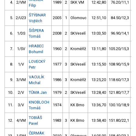
4.
2/VM
1989
2
SKK VM
12:42,80
76.20/11,1
Filip
ŠTÝBNAR
5.
2/U23
2005
1
Olomouc
12:51,10
84.50/12,3
Vojtěch
ŠIŠPERA
6.
1/DS
2008
2
SKVeselí
13:03,50
96.90/14,1
Tomáš
HRABEC
7.
1/SV
1960
2
Kroměříž
13:11,80
105.20/15,3
Bohumil
LOVECKÝ
8.
1/V
1977
3
SKVeselí
13:15,50
108.90/15,9
Petr
VACULÍK
9.
3/VM
1986
3
Kroměříž
13:25,20
118.60/17,3
Michal
10.
2/V
TŮMA Jan
1979
2
SKVeselí
13:28,40
121.80/17,7
KNOBLOCH
11.
3/V
1974
KK Brno
13:36,70
130.10/18,9
Tomáš
TOBIÁŠ
12.
4/VM
1983
3
KK Brno
13:58,40
151.80/22,1
Pavel
ČERMÁK
13.
1/DM
2010
3
Olomouc
14:05,00
158.40/23,1