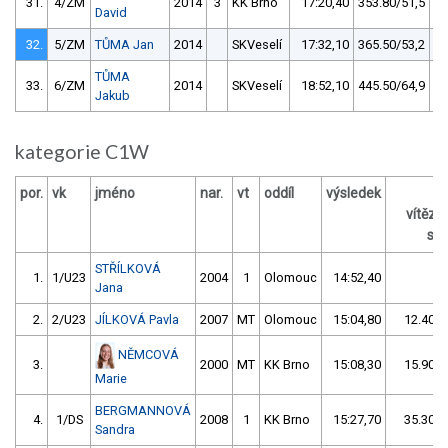
31.
4/ZM
2014
3
KK Brno
17:20,40
353.80/51,5
David
32.
5/ZM
TŮMA Jan
2014
SKVeselí
17:32,10
365.50/53,2
TŮMA
33.
6/ZM
2014
SKVeselí
18:52,10
445.50/64,9
Jakub
kategorie C1W
por.
vk
jméno
nar.
vt
oddíl
výsledek
vítěz
s /
STŘÍLKOVÁ
1.
1/U23
2004
1
Olomouc
14:52,40
Jana
2.
2/U23
JÍLKOVÁ Pavla
2007
MT
Olomouc
15:04,80
12.40/1
NĚMCOVÁ
3.
2000
MT
KK Brno
15:08,30
15.90/1
Marie
BERGMANNOVÁ
4.
1/DS
2008
1
KK Brno
15:27,70
35.30/4
Sandra