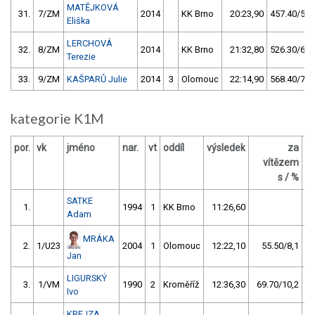
MATĚJKOVÁ
31.
7/ZM
2014
KK Brno
20:23,90
457.40/59,
Eliška
LERCHOVÁ
32.
8/ZM
2014
KK Brno
21:32,80
526.30/68,
Terezie
33.
9/ZM
KAŠPARŮ Julie
2014
3
Olomouc
22:14,90
568.40/74,
kategorie K1M
por.
vk
jméno
nar.
vt
oddíl
výsledek
za
b
vítězem
s / %
SATKE
1.
1994
1
KK Brno
11:26,60
Adam
MRÁKA
2.
1/U23
2004
1
Olomouc
12:22,10
55.50/8,1
Jan
LIGURSKÝ
3.
1/VM
1990
2
Kroměříž
12:36,30
69.70/10,2
Ivo
KREJZA