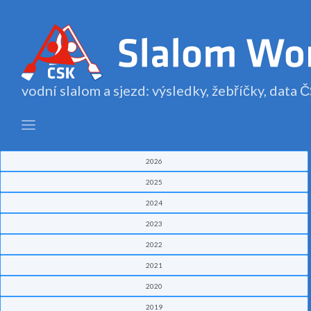
vodní slalom a sjezd: výsledky, žebříčky, data
2026
2025
2024
2023
2022
2021
2020
2019