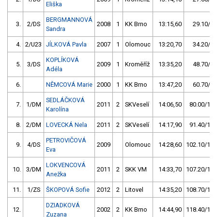
Eliška
BERGMANNOVÁ
3.
2/DS
2008
1
KK Brno
13:15,60
29.10/3,
Sandra
4.
2/U23
JÍLKOVÁ Pavla
2007
1
Olomouc
13:20,70
34.20/4,
KOPLÍKOVÁ
5.
3/DS
2009
1
Kroměříž
13:35,20
48.70/6,
Adéla
6.
NĚMCOVÁ Marie
2000
1
KK Brno
13:47,20
60.70/7,
SEDLÁČKOVÁ
7.
1/DM
2011
2
SKVeselí
14:06,50
80.00/10,
Karolína
8.
2/DM
LOVECKÁ Nela
2011
2
SKVeselí
14:17,90
91.40/11,
PETROVIČOVÁ
9.
4/DS
2009
Olomouc
14:28,60
102.10/13,
Eva
LOKVENCOVÁ
10.
3/DM
2011
2
SKK VM
14:33,70
107.20/14,
Anežka
11.
1/ZS
ŠKOPOVÁ Sofie
2012
2
Litovel
14:35,20
108.70/14,
DZIADKOVÁ
12.
2002
2
KK Brno
14:44,90
118.40/15,
Zuzana