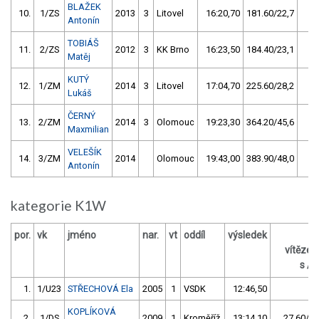
BLAŽEK
10.
1/ZS
2013
3
Litovel
16:20,70
181.60/22,7
Antonín
TOBIÁŠ
11.
2/ZS
2012
3
KK Brno
16:23,50
184.40/23,1
Matěj
KUTÝ
12.
1/ZM
2014
3
Litovel
17:04,70
225.60/28,2
Lukáš
ČERNÝ
13.
2/ZM
2014
3
Olomouc
19:23,30
364.20/45,6
Maxmilian
VELEŠÍK
14.
3/ZM
2014
Olomouc
19:43,00
383.90/48,0
Antonín
kategorie K1W
por.
vk
jméno
nar.
vt
oddíl
výsledek
z
vítěze
s / 
1.
1/U23
STŘECHOVÁ Ela
2005
1
VSDK
12:46,50
KOPLÍKOVÁ
2.
1/DS
2009
1
Kroměříž
13:14,10
27.60/3,