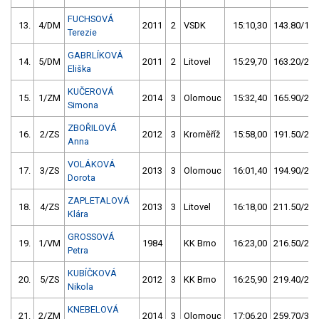
FUCHSOVÁ
13.
4/DM
2011
2
VSDK
15:10,30
143.80/18,
Terezie
GABRLÍKOVÁ
14.
5/DM
2011
2
Litovel
15:29,70
163.20/21,
Eliška
KUČEROVÁ
15.
1/ZM
2014
3
Olomouc
15:32,40
165.90/21,
Simona
ZBOŘILOVÁ
16.
2/ZS
2012
3
Kroměříž
15:58,00
191.50/25,
Anna
VOLÁKOVÁ
17.
3/ZS
2013
3
Olomouc
16:01,40
194.90/25,
Dorota
ZAPLETALOVÁ
18.
4/ZS
2013
3
Litovel
16:18,00
211.50/27,
Klára
GROSSOVÁ
19.
1/VM
1984
KK Brno
16:23,00
216.50/28,
Petra
KUBÍČKOVÁ
20.
5/ZS
2012
3
KK Brno
16:25,90
219.40/28,
Nikola
KNEBELOVÁ
21.
2/ZM
2014
3
Olomouc
17:06,20
259.70/33,