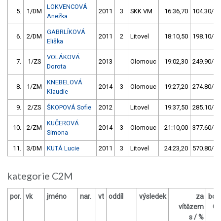
LOKVENCOVÁ
5.
1/DM
2011
3
SKK VM
16:36,70
104.30/11
Anežka
GABRLÍKOVÁ
6.
2/DM
2011
2
Litovel
18:10,50
198.10/22
Eliška
VOLÁKOVÁ
7.
1/ZS
2013
Olomouc
19:02,30
249.90/28
Dorota
KNEBELOVÁ
8.
1/ZM
2014
3
Olomouc
19:27,20
274.80/30
Klaudie
9.
2/ZS
ŠKOPOVÁ Sofie
2012
Litovel
19:37,50
285.10/31
KUČEROVÁ
10.
2/ZM
2014
3
Olomouc
21:10,00
377.60/42
Simona
11.
3/DM
KUTÁ Lucie
2011
3
Litovel
24:23,20
570.80/64
kategorie C2M
por.
vk
jméno
nar.
vt
oddíl
výsledek
za
bod
vítězem
O
s / %