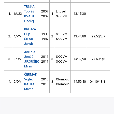
TRNKA
Tobiáš
2007
Litovel
1.
1/U23
1
13:15,30
1
KVAPIL
2007
SKK VM
Ondřej
KREJZA
Filip
1989
SKK VM
2.
1/VM
2
13:44,80
29.50/3,7
ŠILAR
1987
SKK VM
Jakub
JANKO
Jonáš
2011
SKK VM
3.
1/DM
3
14:32,90
77.60/9,8
JIROUŠEK
2011
SKK VM
Milan
ČERMÁK
Vojtěch
2010
Olomouc
4.
2/DM
3
14:59,40
104.10/13,1
KAFKA
2010
Olomouc
Martin