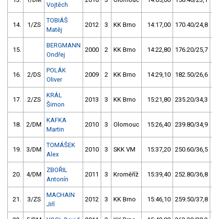
Vojtěch
TOBIÁŠ
14.
1/ZS
2012
3
KK Brno
14:17,00
170.40/24,8
Matěj
BERGMANN
15.
2000
2
KK Brno
14:22,80
176.20/25,7
Ondřej
POLÁK
16.
2/DS
2009
2
KK Brno
14:29,10
182.50/26,6
Oliver
KRÁL
17.
2/ZS
2013
3
KK Brno
15:21,80
235.20/34,3
Šimon
KAFKA
18.
2/DM
2010
3
Olomouc
15:26,40
239.80/34,9
Martin
TOMÁŠEK
19.
3/DM
2010
3
SKK VM
15:37,20
250.60/36,5
Alex
ZBOŘIL
20.
4/DM
2011
3
Kroměříž
15:39,40
252.80/36,8
Antonín
MACHAIN
21.
3/ZS
2012
3
KK Brno
15:46,10
259.50/37,8
Jiří