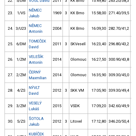
22.
5/DM
VOGL David
2011
3
KK Brno
15:49,80
263.20/38,3
NĚMEC
23.
1/VS
1969
3
KK Brno
15:58,00
271.40/39,5
Jakub
NĚMEC
24.
3/U23
2004
KK Brno
16:09,30
282.70/41,2
Antonín
TOMEČEK
25.
6/DM
2011
3
SKVeselí
16:23,40
296.80/43,2
David
VELEŠÍK
26.
1/ZM
2014
Olomouc
16:27,50
300.90/43,8
Antonín
ČERNÝ
27.
2/ZM
2014
Olomouc
16:35,90
309.30/45,0
Maxmilian
NÝVLT
28.
4/ZS
2012
3
SKK VM
17:05,90
339.30/49,4
David
VESELÝ
29.
3/ZM
2015
VSDK
17:09,20
342.60/49,9
Lukáš
ŠOTOLA
30.
5/ZS
2012
3
Litovel
17:12,80
346.20/50,4
Jakub
KUBÍČEK