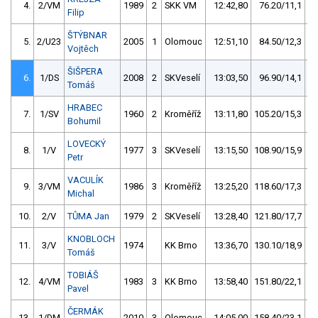
4.
2/VM
1989
2
SKK VM
12:42,80
76.20/11,1
Filip
ŠTÝBNAR
5.
2/U23
2005
1
Olomouc
12:51,10
84.50/12,3
Vojtěch
ŠIŠPERA
6.
1/DS
2008
2
SKVeselí
13:03,50
96.90/14,1
Tomáš
HRABEC
7.
1/SV
1960
2
Kroměříž
13:11,80
105.20/15,3
Bohumil
LOVECKÝ
8.
1/V
1977
3
SKVeselí
13:15,50
108.90/15,9
Petr
VACULÍK
9.
3/VM
1986
3
Kroměříž
13:25,20
118.60/17,3
Michal
10.
2/V
TŮMA Jan
1979
2
SKVeselí
13:28,40
121.80/17,7
KNOBLOCH
11.
3/V
1974
KK Brno
13:36,70
130.10/18,9
Tomáš
TOBIÁŠ
12.
4/VM
1983
3
KK Brno
13:58,40
151.80/22,1
Pavel
ČERMÁK
13.
1/DM
2010
3
Olomouc
14:05,00
158.40/23,1