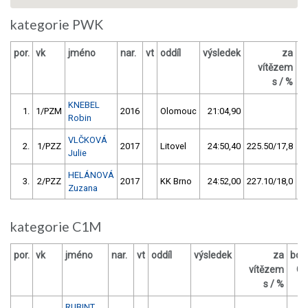
kategorie PWK
por.
vk
jméno
nar.
vt
oddíl
výsledek
za
b
vítězem
s / %
KNEBEL
1.
1/PZM
2016
Olomouc
21:04,90
Robin
VLČKOVÁ
2.
1/PZZ
2017
Litovel
24:50,40
225.50/17,8
Julie
HELÁNOVÁ
3.
2/PZZ
2017
KK Brno
24:52,00
227.10/18,0
Zuzana
kategorie C1M
por.
vk
jméno
nar.
vt
oddíl
výsledek
za
bod
vítězem
O
s / %
RUBINT