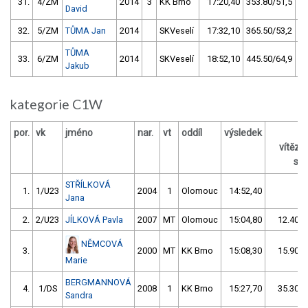
31.
4/ZM
2014
3
KK Brno
17:20,40
353.80/51,5
David
32.
5/ZM
TŮMA Jan
2014
SKVeselí
17:32,10
365.50/53,2
TŮMA
33.
6/ZM
2014
SKVeselí
18:52,10
445.50/64,9
Jakub
kategorie C1W
por.
vk
jméno
nar.
vt
oddíl
výsledek
vítěz
s /
STŘÍLKOVÁ
1.
1/U23
2004
1
Olomouc
14:52,40
Jana
2.
2/U23
JÍLKOVÁ Pavla
2007
MT
Olomouc
15:04,80
12.40/1
NĚMCOVÁ
3.
2000
MT
KK Brno
15:08,30
15.90/1
Marie
BERGMANNOVÁ
4.
1/DS
2008
1
KK Brno
15:27,70
35.30/4
Sandra