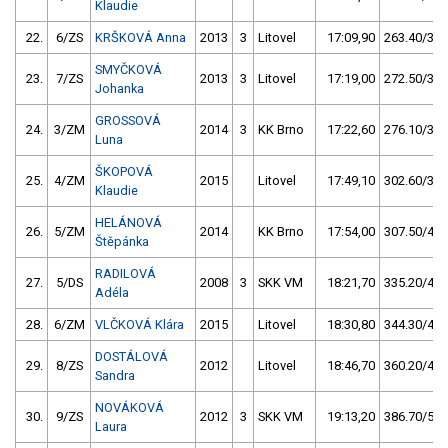
Klaudie
22.
6/ZS
KRŠKOVÁ Anna
2013
3
Litovel
17:09,90
263.40/34,
SMYČKOVÁ
23.
7/ZS
2013
3
Litovel
17:19,00
272.50/35,
Johanka
GROSSOVÁ
24.
3/ZM
2014
3
KK Brno
17:22,60
276.10/36,
Luna
ŠKOPOVÁ
25.
4/ZM
2015
Litovel
17:49,10
302.60/39,
Klaudie
HELÁNOVÁ
26.
5/ZM
2014
KK Brno
17:54,00
307.50/40,
Štěpánka
RADILOVÁ
27.
5/DS
2008
3
SKK VM
18:21,70
335.20/43,
Adéla
28.
6/ZM
VLČKOVÁ Klára
2015
Litovel
18:30,80
344.30/44,
DOSTÁLOVÁ
29.
8/ZS
2012
Litovel
18:46,70
360.20/47,
Sandra
NOVÁKOVÁ
30.
9/ZS
2012
3
SKK VM
19:13,20
386.70/50,
Laura