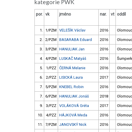
kategorie PWK
por.
vk
jméno
nar.
vt
oddíl
1.
1/PZM
VELEŠÍK Václav
2016
Olomou
2.
2/PZM
BASARABA Eduard
2016
Olomou
3.
3/PZM
HANULIAK Jan
2016
Olomou
4.
4/PZM
LUSKAČ Matyáš
2016
Šumperk
5.
1/PZZ
ČERNÁ Melanie
2016
Olomou
6.
2/PZZ
LISICKÁ Laura
2017
Olomou
7.
5/PZM
KNEBEL Robin
2016
Olomou
7.
6/PZM
HANULIAK Jonáš
2018
Olomou
9.
3/PZZ
VOLÁKOVÁ Gréta
2017
Olomou
10.
4/PZZ
HÁJKOVÁ Meda
2016
Olomou
11.
7/PZM
JANOVSKÝ Nick
2016
Olomou