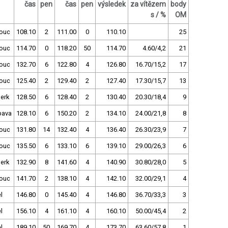
čas
pen
čas
pen
výsledek
za vítězem
body
s / %
OM
ouc
108.10
2
111.00
0
110.10
25
ouc
114.70
0
118.20
50
114.70
4.60/4,2
21
ouc
132.70
6
122.80
4
126.80
16.70/15,2
17
ouc
125.40
2
129.40
2
127.40
17.30/15,7
13
erk
128.50
6
128.40
2
130.40
20.30/18,4
9
pava
128.10
6
150.20
2
134.10
24.00/21,8
8
ouc
131.80
14
132.40
4
136.40
26.30/23,9
7
ouc
135.50
6
133.10
6
139.10
29.00/26,3
6
erk
132.90
8
141.60
4
140.90
30.80/28,0
5
ouc
141.70
2
138.10
4
142.10
32.00/29,1
4
l
146.80
0
145.40
4
146.80
36.70/33,3
3
l
156.10
4
161.10
4
160.10
50.00/45,4
2
l
189.10
50
169.70
4
173.70
63.60/57,8
1