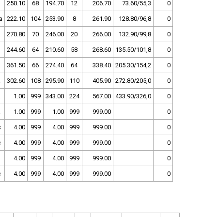
250.10
68
194.70
12
206.70
73.60/55,3
0
a
222.10
104
253.90
8
261.90
128.80/96,8
0
270.80
70
246.00
20
266.00
132.90/99,8
0
244.60
64
210.60
58
268.60
135.50/101,8
0
361.50
66
274.40
64
338.40
205.30/154,2
0
302.60
108
295.90
110
405.90
272.80/205,0
0
1.00
999
343.00
224
567.00
433.90/326,0
0
1.00
999
1.00
999
999.00
0
c
4.00
999
4.00
999
999.00
0
c
4.00
999
4.00
999
999.00
0
4.00
999
4.00
999
999.00
0
c
4.00
999
4.00
999
999.00
0