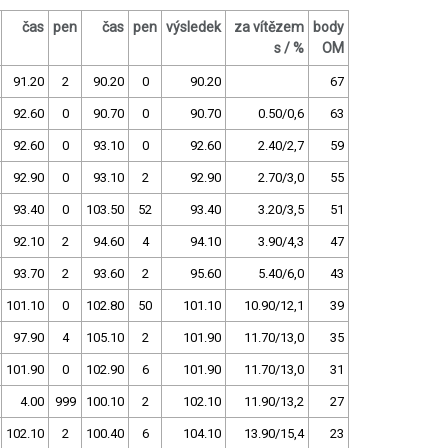
čas
pen
čas
pen
výsledek
za vítězem
body
s / %
OM
91.20
2
90.20
0
90.20
67
92.60
0
90.70
0
90.70
0.50/0,6
63
92.60
0
93.10
0
92.60
2.40/2,7
59
92.90
0
93.10
2
92.90
2.70/3,0
55
93.40
0
103.50
52
93.40
3.20/3,5
51
92.10
2
94.60
4
94.10
3.90/4,3
47
93.70
2
93.60
2
95.60
5.40/6,0
43
101.10
0
102.80
50
101.10
10.90/12,1
39
97.90
4
105.10
2
101.90
11.70/13,0
35
101.90
0
102.90
6
101.90
11.70/13,0
31
4.00
999
100.10
2
102.10
11.90/13,2
27
102.10
2
100.40
6
104.10
13.90/15,4
23