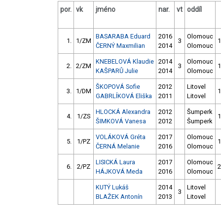
por.
vk
jméno
nar.
vt
oddíl
BASARABA Eduard
2016
Olomouc
1.
1/ZM
3
1
ČERNÝ Maxmilian
2014
Olomouc
KNEBELOVÁ Klaudie
2014
Olomouc
2.
2/ZM
3
1
KAŠPARŮ Julie
2014
Olomouc
ŠKOPOVÁ Sofie
2012
Litovel
3.
1/DM
1
GABRLÍKOVÁ Eliška
2011
Litovel
HLOCKÁ Alexandra
2012
Šumperk
4.
1/ZS
1
ŠIMKOVÁ Vanesa
2012
Šumperk
VOLÁKOVÁ Gréta
2017
Olomouc
5.
1/PZ
1
ČERNÁ Melanie
2016
Olomouc
LISICKÁ Laura
2017
Olomouc
6.
2/PZ
2
HÁJKOVÁ Meda
2016
Olomouc
KUTÝ Lukáš
2014
Litovel
3
BLAŽEK Antonín
2013
Litovel