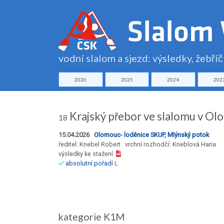
vodní slalom a sjezd: výsledky, žebří
2026
2025
2024
202
Krajský přebor ve slalomu v Ol
18
15.04.2026
Olomouc- loděnice SKUP, Mlýnský potok
ředitel: Knebel Robert vrchní rozhodčí: Kneblová Hana
výsledky ke stažení:
absolutní pořadí
L
kategorie K1M