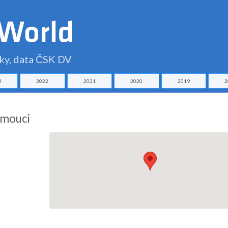
čky, data ČSK DV
3
2022
2021
2020
2019
2
omouci