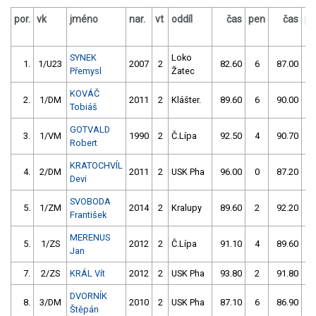
por.
vk
jméno
nar.
vt
oddíl
čas
pen
čas
pe
SYNEK
Loko
1.
1/U23
2007
2
82.60
6
87.00
0
Přemysl
Žatec
KOVÁČ
2.
1/DM
2011
2
Klášter.
89.60
6
90.00
0
Tobiáš
GOTVALD
3.
1/VM
1990
2
Č.Lípa
92.50
4
90.70
0
Robert
KRATOCHVÍL
4.
2/DM
2011
2
USK Pha
96.00
0
87.20
4
Devi
SVOBODA
5.
1/ZM
2014
2
Kralupy
89.60
2
92.20
2
František
MERENUS
5.
1/ZS
2012
2
Č.Lípa
91.10
4
89.60
2
Jan
7.
2/ZS
KRÁL Vít
2012
2
USK Pha
93.80
2
91.80
0
DVORNÍK
8.
3/DM
2010
2
USK Pha
87.10
6
86.90
6
Štěpán