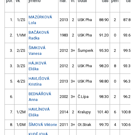
por.
vk
jméno
nar.
vt
oddíl
čas
pen
čas
MAZÚRKOVÁ
1.
1/ZS
2013
2
USK Pha
88.90
2
87.80
Lola
BAČÁKOVÁ
2.
1/VM
1983
2
USK Pha
91.20
0
93.60
Radka
ŠIMKOVÁ
3.
2/ZS
2012
3+
Šumperk
95.30
2
99.50
Vanesa
HÁJKOVÁ
3.
3/ZS
2012
2
USK Pha
98.20
8
93.30
Eliška
HAVLIŠOVÁ
5.
4/ZS
2013
3+
USK Pha
98.80
0
96.30
Kristína
BEDNÁŘOVÁ
6.
2002
3+
Č.Lípa
98.30
2
96.20
Anna
HAVLÍNOVÁ
7.
1/ZM
2014
2
Kralupy
101.40
6
100.80
Eliška
8.
1/DM
ŠÍMOVÁ Viktorie
2011
3+
Ot.Strak
99.70
4
100.60
KUDĚJOVÁ