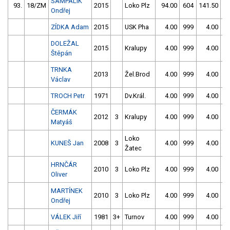
ŠAMPALÍK
93.
18/ZM
2015
Loko Plz
94.00
604
141.50
4
Ondřej
ZÍDKA Adam
2015
USK Pha
4.00
999
4.00
9
DOLEŽAL
2015
Kralupy
4.00
999
4.00
9
Štěpán
TRNKA
2013
Žel.Brod
4.00
999
4.00
9
Václav
TROCH Petr
1971
Dv.Král.
4.00
999
4.00
9
ČERMÁK
2012
3
Kralupy
4.00
999
4.00
9
Matyáš
Loko
KUNEŠ Jan
2008
3
4.00
999
4.00
9
Žatec
HRNČÁR
2010
3
Loko Plz
4.00
999
4.00
9
Oliver
MARTÍNEK
2010
3
Loko Plz
4.00
999
4.00
9
Ondřej
VÁLEK Jiří
1981
3+
Turnov
4.00
999
4.00
9