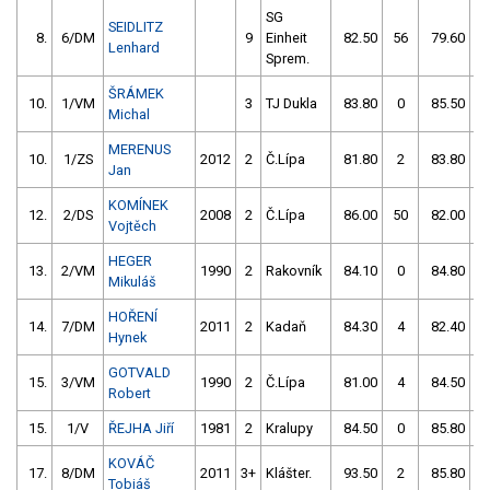
SG
SEIDLITZ
8.
6/DM
9
Einheit
82.50
56
79.60
Lenhard
Sprem.
ŠRÁMEK
10.
1/VM
3
TJ Dukla
83.80
0
85.50
Michal
MERENUS
10.
1/ZS
2012
2
Č.Lípa
81.80
2
83.80
Jan
KOMÍNEK
12.
2/DS
2008
2
Č.Lípa
86.00
50
82.00
Vojtěch
HEGER
13.
2/VM
1990
2
Rakovník
84.10
0
84.80
Mikuláš
HOŘENÍ
14.
7/DM
2011
2
Kadaň
84.30
4
82.40
Hynek
GOTVALD
15.
3/VM
1990
2
Č.Lípa
81.00
4
84.50
Robert
15.
1/V
ŘEJHA Jiří
1981
2
Kralupy
84.50
0
85.80
KOVÁČ
17.
8/DM
2011
3+
Klášter.
93.50
2
85.80
Tobiáš