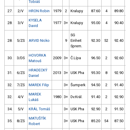
Tobiáš
27.
2/V
HRON Robin
1979
2
Kralupy
87.60
4
89.80
KYSELA
28.
3/V
1977
3+
Kralupy
95.00
4
90.40
David
SG
28.
5/ZS
ARVID Nicko
9
Einheit
92.30
52
92.40
Sprem.
HOVORKA
30.
3/DS
2009
3+
Č.Lípa
96.50
2
92.60
Matouš
HRADECKÝ
31.
6/ZS
2013
3+
USK Pha
95.30
8
92.90
Daniel
32.
7/ZS
MAREK Filip
3+
Šumperk
94.50
2
91.40
MAREK
32.
4/V
1980
3+
Dv.Král.
91.40
2
92.90
Lukáš
34.
5/V
KRÁL Tomáš
3+
USK Pha
92.90
2
91.50
MATUŠTÍK
35.
8/ZS
3+
USK Pha
85.20
54
87.50
Robert