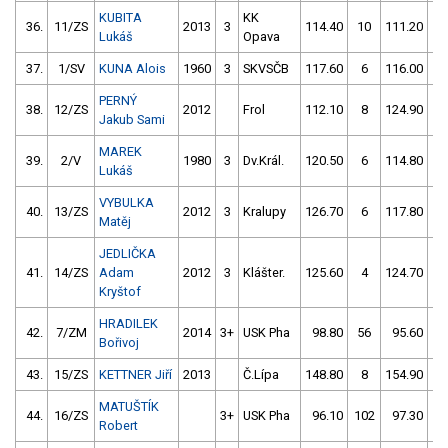
KUBITA
KK
36.
11/ZS
2013
3
114.40
10
111.20
6
Lukáš
Opava
37.
1/SV
KUNA Alois
1960
3
SKVSČB
117.60
6
116.00
4
PERNÝ
38.
12/ZS
2012
Frol
112.10
8
124.90
1
Jakub Sami
MAREK
39.
2/V
1980
3
Dv.Král.
120.50
6
114.80
6
Lukáš
VYBULKA
40.
13/ZS
2012
3
Kralupy
126.70
6
117.80
6
Matěj
JEDLIČKA
41.
14/ZS
Adam
2012
3
Klášter.
125.60
4
124.70
2
Kryštof
HRADILEK
42.
7/ZM
2014
3+
USK Pha
98.80
56
95.60
5
Bořivoj
43.
15/ZS
KETTNER Jiří
2013
Č.Lípa
148.80
8
154.90
1
MATUŠTÍK
44.
16/ZS
3+
USK Pha
96.10
102
97.30
6
Robert