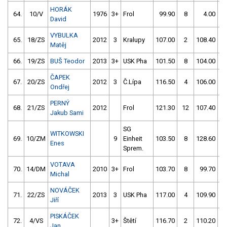
HORÁK
64.
10/V
1976
3+
Frol
99.90
8
4.00
9
David
VYBULKA
65.
18/ZS
2012
3
Kralupy
107.00
2
108.40
Matěj
66.
19/ZS
BUŠ Teodor
2013
3+
USK Pha
101.50
8
104.00
1
ČAPEK
67.
20/ZS
2012
3
Č.Lípa
116.50
4
106.00
Ondřej
PERNÝ
68.
21/ZS
2012
Frol
121.30
12
107.40
Jakub Sami
SG
WITKOWSKI
69.
10/ZM
9
Einheit
103.50
8
128.60
Enes
Sprem.
VOTAVA
70.
14/DM
2010
3+
Frol
103.70
8
99.70
1
Michal
NOVÁČEK
71.
22/ZS
2013
3
USK Pha
117.00
4
109.90
Jiří
PISKÁČEK
72.
4/VS
3+
Štětí
116.70
2
110.20
Jan