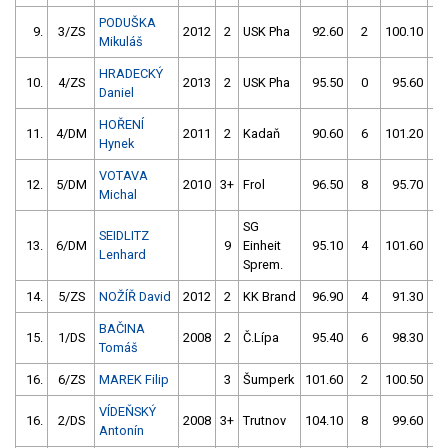
PODUŠKA
9.
3/ZS
2012
2
USK Pha
92.60
2
100.10
1
Mikuláš
HRADECKÝ
10.
4/ZS
2013
2
USK Pha
95.50
0
95.60
8
Daniel
HOŘENÍ
11.
4/DM
2011
2
Kadaň
90.60
6
101.20
1
Hynek
VOTAVA
12.
5/DM
2010
3+
Frol
96.50
8
95.70
2
Michal
SG
SEIDLITZ
13.
6/DM
9
Einheit
95.10
4
101.60
10
Lenhard
Sprem.
14.
5/ZS
NOŽÍŘ David
2012
2
KK Brand
96.90
4
91.30
8
BAČINA
15.
1/DS
2008
2
Č.Lípa
95.40
6
98.30
5
Tomáš
16.
6/ZS
MAREK Filip
3
Šumperk
101.60
2
100.50
1
VÍDEŇSKÝ
16.
2/DS
2008
3+
Trutnov
104.10
8
99.60
4
Antonín