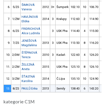
ŠIMKOVÁ
6.
5/ZS
2012
3+
Šumperk
102.10
10
106.70
10
Vanesa
HAVLÍNOVÁ
7.
1/ZM
2014
3
Kralupy
112.60
2
114.90
6
Eliška
FRIDRICHOVÁ
8.
6/ZS
3
USK Pha
114.40
4
115.00
8
Alice Ludmila
JENEŠOVÁ
9.
7/ZS
2013
3
USK Pha
113.50
8
116.20
6
Magdaléna
ŠTĚPINOVÁ
10.
2/DM
2010
3
Kadaň
122.60
4
126.20
6
Tereza
ŽELEZNÁ
11.
2/ZM
2015
USK Pha
125.10
8
126.10
4
Aneta
ŠŤASTNÁ
12.
3/ZM
2014
Č.Lípa
135.10
10
124.90
6
Karolína
13.
8/ZS
PAULŮ Erika
2013
Semily
138.40
6
143.20
8
kategorie C1M