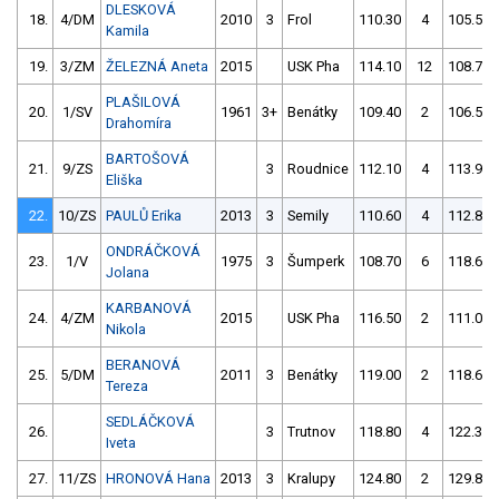
DLESKOVÁ
18.
4/DM
2010
3
Frol
110.30
4
105.50
Kamila
19.
3/ZM
ŽELEZNÁ Aneta
2015
USK Pha
114.10
12
108.70
PLAŠILOVÁ
20.
1/SV
1961
3+
Benátky
109.40
2
106.50
Drahomíra
BARTOŠOVÁ
21.
9/ZS
3
Roudnice
112.10
4
113.90
Eliška
22.
10/ZS
PAULŮ Erika
2013
3
Semily
110.60
4
112.80
ONDRÁČKOVÁ
23.
1/V
1975
3
Šumperk
108.70
6
118.60
Jolana
KARBANOVÁ
24.
4/ZM
2015
USK Pha
116.50
2
111.00
Nikola
BERANOVÁ
25.
5/DM
2011
3
Benátky
119.00
2
118.60
Tereza
SEDLÁČKOVÁ
26.
3
Trutnov
118.80
4
122.30
Iveta
27.
11/ZS
HRONOVÁ Hana
2013
3
Kralupy
124.80
2
129.80