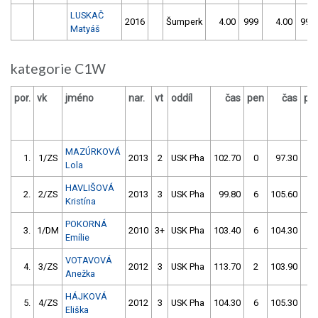
LUSKAČ
2016
Šumperk
4.00
999
4.00
999
Matyáš
kategorie C1W
por.
vk
jméno
nar.
vt
oddíl
čas
pen
čas
pe
MAZÚRKOVÁ
1.
1/ZS
2013
2
USK Pha
102.70
0
97.30
2
Lola
HAVLIŠOVÁ
2.
2/ZS
2013
3
USK Pha
99.80
6
105.60
4
Kristína
POKORNÁ
3.
1/DM
2010
3+
USK Pha
103.40
6
104.30
10
Emílie
VOTAVOVÁ
4.
3/ZS
2012
3
USK Pha
113.70
2
103.90
6
Anežka
HÁJKOVÁ
5.
4/ZS
2012
3
USK Pha
104.30
6
105.30
8
Eliška