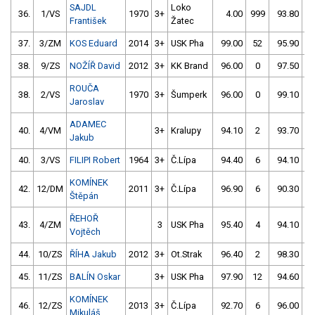
SAJDL
Loko
36.
1/VS
1970
3+
4.00
999
93.80
František
Žatec
37.
3/ZM
KOS Eduard
2014
3+
USK Pha
99.00
52
95.90
38.
9/ZS
NOŽÍŘ David
2012
3+
KK Brand
96.00
0
97.50
ROUČA
38.
2/VS
1970
3+
Šumperk
96.00
0
99.10
Jaroslav
ADAMEC
40.
4/VM
3+
Kralupy
94.10
2
93.70
Jakub
40.
3/VS
FILIPI Robert
1964
3+
Č.Lípa
94.40
6
94.10
KOMÍNEK
42.
12/DM
2011
3+
Č.Lípa
96.90
6
90.30
Štěpán
ŘEHOŘ
43.
4/ZM
3
USK Pha
95.40
4
94.10
Vojtěch
44.
10/ZS
ŘÍHA Jakub
2012
3+
Ot.Strak
96.40
2
98.30
45.
11/ZS
BALÍN Oskar
3+
USK Pha
97.90
12
94.60
KOMÍNEK
46.
12/ZS
2013
3+
Č.Lípa
92.70
6
96.00
Mikuláš