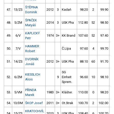
ŠTĚPINA
47.
13/ZS
2012
3
Kadaň
98.20
2
99.90
Dominik
ŠPAČEK
48.
5/ZM
2014
3
USK Pha
112.80
52
98.50
Matyáš
KAPLICKÝ
49.
6/V
1974
3+
KK Brand
107.60
52
97.40
Petr
HAMMER
50.
7/V
Č.Lípa
97.60
4
99.70
1
Robert
DVORNÍK
51.
14/ZS
2012
3+
USK Pha
88.10
60
91.70
1
Jonáš
SG
KIESSLICH
52.
6/ZM
9
Einheit
96.60
10
98.10
Alois
Sprem.
PŘINDA
53.
5/VM
1983
3+
Klášter.
110.00
0
98.20
Marek
54.
13/DM
ŠKOP Josef
2011
3+
Ot.Strak
100.70
2
102.00
KRATOCHVÍL
54.
15/ZS
2013
3
USK Pha
108.40
6
100.70