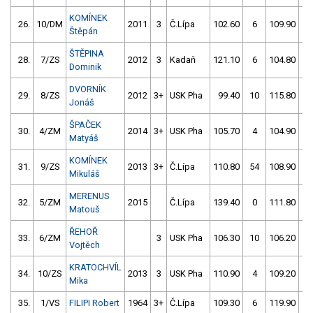
KOMÍNEK
26.
10/DM
2011
3
Č.Lípa
102.60
6
109.90
8
Štěpán
ŠTĚPINA
28.
7/ZS
2012
3
Kadaň
121.10
6
104.80
4
Dominik
DVORNÍK
29.
8/ZS
2012
3+
USK Pha
99.40
10
115.80
8
Jonáš
ŠPAČEK
30.
4/ZM
2014
3+
USK Pha
105.70
4
104.90
5
Matyáš
KOMÍNEK
31.
9/ZS
2013
3+
Č.Lípa
110.80
54
108.90
2
Mikuláš
MERENUS
32.
5/ZM
2015
Č.Lípa
139.40
0
111.80
2
Matouš
ŘEHOŘ
33.
6/ZM
3
USK Pha
106.30
10
106.20
8
Vojtěch
KRATOCHVÍL
34.
10/ZS
2013
3
USK Pha
110.90
4
109.20
8
Mika
35.
1/VS
FILIPI Robert
1964
3+
Č.Lípa
109.30
6
119.90
8