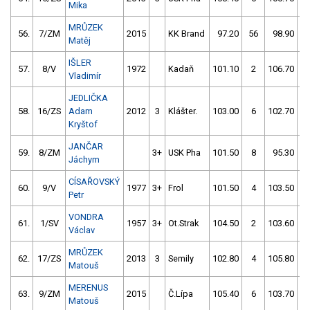
Mika
MRŮZEK
56.
7/ZM
2015
KK Brand
97.20
56
98.90
Matěj
IŠLER
57.
8/V
1972
Kadaň
101.10
2
106.70
Vladimír
JEDLIČKA
58.
16/ZS
Adam
2012
3
Klášter.
103.00
6
102.70
Kryštof
JANČAR
59.
8/ZM
3+
USK Pha
101.50
8
95.30
1
Jáchym
CÍSAŘOVSKÝ
60.
9/V
1977
3+
Frol
101.50
4
103.50
Petr
VONDRA
61.
1/SV
1957
3+
Ot.Strak
104.50
2
103.60
Václav
MRŮZEK
62.
17/ZS
2013
3
Semily
102.80
4
105.80
Matouš
MERENUS
63.
9/ZM
2015
Č.Lípa
105.40
6
103.70
Matouš