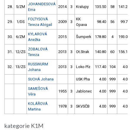
JOHANIDESOVÁ
28.
5/ZM
2014
3
Kralupy
135.50
58
141.20
Ema
FOLTYSOVÁ
KK
29.
1/DS
2009
3
98.40
56
99.70
Tereza Abigail
Opava
KYLAROVÁ
30.
6/ZM
2015
Šumperk
178.80
4
193.00
Anežka
ZOBALOVÁ
31.
12/ZS
2013
3
Ot.Strak
140.80
60
156.10
Tereza
RUSSWURM
32.
13/ZS
2013
3
Loko Plz
117.40
104
4.00
Johana
SUCHÁ Johana
USK Pha
4.00
999
4.00
SAMEŠOVÁ
1955
3
Jablonec
4.00
999
4.00
Věra
KOLÁŘOVÁ
1978
3
SKVSČB
4.00
999
4.00
Martina
kategorie K1M