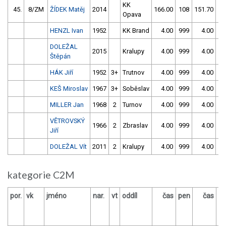
KK
45.
8/ZM
ŽÍDEK Matěj
2014
166.00
108
151.70
5
Opava
HENZL Ivan
1952
KK Brand
4.00
999
4.00
99
DOLEŽAL
2015
Kralupy
4.00
999
4.00
99
Štěpán
HÁK Jiří
1952
3+
Trutnov
4.00
999
4.00
99
KEŠ Miroslav
1967
3+
Soběslav
4.00
999
4.00
99
MILLER Jan
1968
2
Turnov
4.00
999
4.00
99
VĚTROVSKÝ
1966
2
Zbraslav
4.00
999
4.00
99
Jiří
DOLEŽAL Vít
2011
2
Kralupy
4.00
999
4.00
99
kategorie C2M
por.
vk
jméno
nar.
vt
oddíl
čas
pen
čas
p