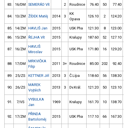
83.
16/DM
SEMERÁD Vít
2
Roudnice
76.40
50
77.40
5
KK
84.
13/ZM
ŽÍDEK Matěj
2014
3
126.10
2
124.20
Opava
85.
14/ZM
HAVLIŠ Jan
2015
USK Pha
121.30
8
123.00
5
86.
15/ZM
ŘEJHA Vít
2015
Kralupy
187.60
52
127.10
HAVLIŠ
87.
16/ZM
2015
USK Pha
171.80
16
129.20
Miroslav
MRKVIČKA
88.
17/DM
2011
3+
Roudnice
85.00
202
92.40
6
Filip
89.
25/ZS
KETTNER Jiří
2013
3
Č.Lípa
118.60
56
138.30
1
MAREK
90.
26/ZS
2013
3
Dv.Král.
121.20
50
123.10
5
Vojtěch
VYBULKA
91.
7/VS
1969
Kralupy
161.70
10
138.70
1
Jan
PŘINDA
92.
17/ZM
2015
USK Pha
117.10
66
167.30
1
Bartoloměj