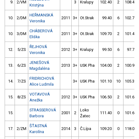
9.
2/VM
3
Kralupy
102.40
2
108.40
Kristýna
HEŘMANSKÁ
10.
2/DM
2011
3+
Ot.Strak
99.40
6
102.70
Veronika
CHÁBEROVÁ
10.
3/DM
2011
3+
Ot.Strak
109.70
2
101.40
Eliška
ŘEJHOVÁ
12.
5/ZS
2012
3+
Kralupy
99.50
6
97.70
Veronika
JENEŠOVÁ
13.
6/ZS
2013
3+
USK Pha
104.00
2
100.90
Magdaléna
FRIDRICHOVÁ
14.
7/ZS
3+
USK Pha
101.10
10
105.30
Alice Ludmila
VOTAVOVÁ
15.
8/ZS
2012
3+
USK Pha
106.50
2
101.60
Anežka
STRASSEROVÁ
Loko
15.
2001
2
111.40
0
101.60
Barbora
Žatec
ŠŤASTNÁ
17.
2/ZM
2014
3
Č.Lípa
109.20
0
118.00
Karolína