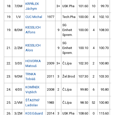
KRPÁLEK
18.
7/DM
3+
USK Pha
101.60
10
99.70
4
Jáchym
19.
1/V
CUC Michal
1977
Tech.Pha
100.00
4
102.10
4
SG
KIESSLICH
19.
8/DM
9
Einheit
100.00
4
108.30
1
Alfons
Sprem.
SG
KIESSLICH
21.
2/ZM
9
Einheit
100.10
4
100.70
4
Alois
Sprem.
HOVORKA
22.
3/DS
2009
3+
Č.Lípa
102.30
2
100.80
6
Matouš
TRNKA
23.
9/DM
2011
3
Žel.Brod
107.30
2
103.30
2
Tobiáš
KOMÍNEK
24.
4/DS
2008
2
Č.Lípa
99.80
6
95.80
1
Vojtěch
ŠŤASTNÝ
25.
2/VM
1983
Č.Lípa
98.50
52
100.80
6
Ladislav
26.
3/ZM
KOS Eduard
2014
3
USK Pha
108.60
0
115.60
2