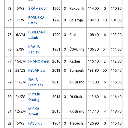
73.
5/VS
ŠRÁMEK Jiří
1966
3
Rakovník
114.00
0
110.30
PODUŠKA
74.
11/V
1976
3
So Trója
104.10
10
104.00
1
Patrik
PODLESNÝ
75.
6/VM
1990
3
Frol
108.40
6
123.20
Jakub
KRAUS
76.
2/SV
1961
3
ČSAD Plz
105.30
54
111.60
Václav
77.
15/DM
FRANC Karel
2010
3
Kadaň
116.10
2
112.80
78.
23/ZS
KYLAR Jan
2013
3
Šumperk
133.80
50
115.40
GALA
79.
11/ZM
2015
KK Brand
113.00
6
115.00
František
CHYLÍK
80.
24/ZS
2013
3
Ot.Strak
113.60
6
116.40
Ondřej
MICKA
81.
12/ZM
2015
KK Brand
117.10
4
118.70
Albert
82.
6/VS
PAVLÍK Jiří
1964
3
Třebech.
125.90
0
115.10