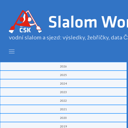
vodní slalom a sjezd: výsledky, žebříčky, data
2026
2025
2024
2023
2022
2021
2020
2019