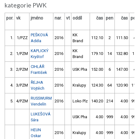
kategorie PWK
por.
vk
jméno
nar.
vt
oddíl
čas
pen
čas
pen
PEŠKOVÁ
KK
1.
1/PZZ
2016
112.10
2
111.50
4
Adéla
Brand
KAPLICKÝ
KK
2.
1/PZM
2016
179.10
14
132.80
14
Kryštof
Brand
CIHLÁŘ
3.
2/PZM
2016
USK Pha
152.00
6
147.00
4
František
ŘEJHA
4.
3/PZM
2016
Kralupy
124.30
64
120.90
110
Vojtěch
RUSSWURM
5.
4/PZM
2016
Loko Plz
140.20
214
4.00
999
Vendelín
LUKEŠOVÁ
USK Pha
4.00
999
4.00
999
Sára
HEUN
2016
Kralupy
4.00
999
4.00
999
Oskar