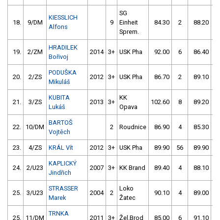
SG
KIESSLICH
18.
9/DM
9
Einheit
84.30
2
88.20
Alfons
Sprem.
HRADILEK
19.
2/ZM
2014
3+
USK Pha
92.00
6
86.40
Bořivoj
PODUŠKA
20.
2/ZS
2012
3+
USK Pha
86.70
2
89.10
Mikuláš
KUBITA
KK
21.
3/ZS
2013
3+
102.60
8
89.20
Lukáš
Opava
BARTOŠ
22.
10/DM
2
Roudnice
86.90
4
85.30
Vojtěch
23.
4/ZS
KRÁL Vít
2012
3+
USK Pha
89.90
56
89.90
KAPLICKÝ
24.
2/U23
2007
3+
KK Brand
89.40
4
88.10
Jindřich
STRASSER
Loko
25.
3/U23
2004
2
90.10
4
89.00
Marek
Žatec
TRNKA
25.
11/DM
2011
3+
Žel.Brod
85.00
6
91.10
5