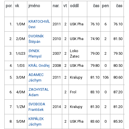
por.
vk
jméno
nar.
vt
oddíl
čas
pen
čas
p
KRATOCHVÍL
1.
1/DM
2011
2
USK Pha
76.10
6
76.10
Devi
DVORNÍK
2.
2/DM
2010
2
USK Pha
74.90
2
81.50
Štěpán
SYNEK
Loko
3.
1/U23
2007
2
79.00
2
79.50
Přemysl
Žatec
4.
1/DS
KRÁL Ondřej
2008
2
USK Pha
79.80
0
80.50
ADAMEC
5.
3/DM
2011
2
Kralupy
81.10
106
80.60
Jáchym
ZACHYSTAL
6.
4/DM
2
Frol
83.10
0
87.20
Adam
SVOBODA
7.
1/ZM
2014
2
Kralupy
81.30
2
81.20
František
KRPÁLEK
8.
5/DM
2
USK Pha
83.60
0
85.30
Jáchym