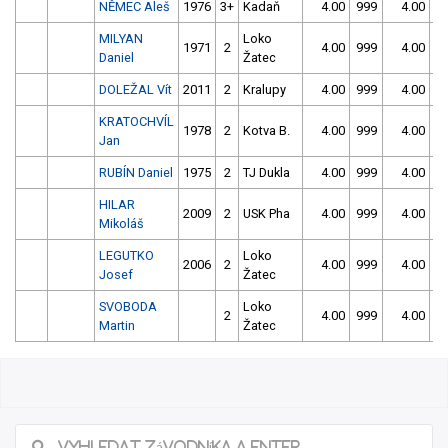
NĚMEC Aleš
1976
3+
Kadaň
4.00
999
4.00
9
MILYAN
Loko
1971
2
4.00
999
4.00
9
Daniel
Žatec
DOLEŽAL Vít
2011
2
Kralupy
4.00
999
4.00
9
KRATOCHVÍL
1978
2
Kotva B.
4.00
999
4.00
9
Jan
RUBÍN Daniel
1975
2
TJ Dukla
4.00
999
4.00
9
HILAR
2009
2
USK Pha
4.00
999
4.00
9
Mikoláš
LEGUTKO
Loko
2006
2
4.00
999
4.00
9
Josef
Žatec
SVOBODA
Loko
2
4.00
999
4.00
9
Martin
Žatec
11/2026 Stružnická peřej
Našli jste chybu ve výsledcích? Popište ji, zkusíme jí napravit.