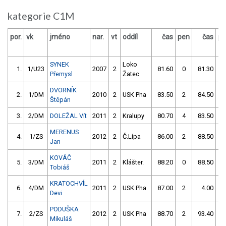
kategorie C1M
por.
vk
jméno
nar.
vt
oddíl
čas
pen
čas
pe
SYNEK
Loko
1.
1/U23
2007
2
81.60
0
81.30
2
Přemysl
Žatec
DVORNÍK
2.
1/DM
2010
2
USK Pha
83.50
2
84.50
0
Štěpán
3.
2/DM
DOLEŽAL Vít
2011
2
Kralupy
80.70
4
83.50
6
MERENUS
4.
1/ZS
2012
2
Č.Lípa
86.00
2
88.50
8
Jan
KOVÁČ
5.
3/DM
2011
2
Klášter.
88.20
0
88.50
2
Tobiáš
KRATOCHVÍL
6.
4/DM
2011
2
USK Pha
87.00
2
4.00
99
Devi
PODUŠKA
7.
2/ZS
2012
2
USK Pha
88.70
2
93.40
4
Mikuláš