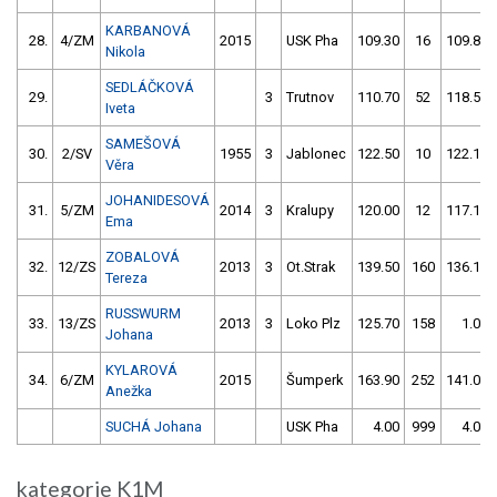
KARBANOVÁ
28.
4/ZM
2015
USK Pha
109.30
16
109.80
Nikola
SEDLÁČKOVÁ
29.
3
Trutnov
110.70
52
118.50
Iveta
SAMEŠOVÁ
30.
2/SV
1955
3
Jablonec
122.50
10
122.10
Věra
JOHANIDESOVÁ
31.
5/ZM
2014
3
Kralupy
120.00
12
117.10
Ema
ZOBALOVÁ
32.
12/ZS
2013
3
Ot.Strak
139.50
160
136.10
Tereza
RUSSWURM
33.
13/ZS
2013
3
Loko Plz
125.70
158
1.00
Johana
KYLAROVÁ
34.
6/ZM
2015
Šumperk
163.90
252
141.00
Anežka
SUCHÁ Johana
USK Pha
4.00
999
4.00
kategorie K1M