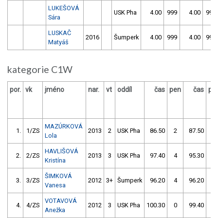
LUKEŠOVÁ
USK Pha
4.00
999
4.00
999
Sára
LUSKAČ
2016
Šumperk
4.00
999
4.00
999
Matyáš
kategorie C1W
por.
vk
jméno
nar.
vt
oddíl
čas
pen
čas
pe
MAZÚRKOVÁ
1.
1/ZS
2013
2
USK Pha
86.50
2
87.50
0
Lola
HAVLIŠOVÁ
2.
2/ZS
2013
3
USK Pha
97.40
4
95.30
0
Kristína
ŠIMKOVÁ
3.
3/ZS
2012
3+
Šumperk
96.20
4
96.20
6
Vanesa
VOTAVOVÁ
4.
4/ZS
2012
3
USK Pha
100.30
0
99.40
2
Anežka