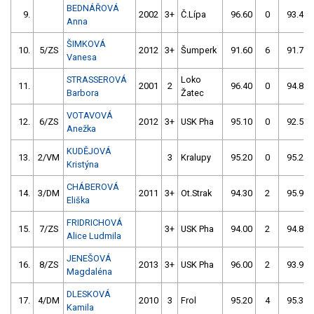
BEDNÁŘOVÁ
9.
2002
3+
Č.Lípa
96.60
0
93.40
Anna
ŠIMKOVÁ
10.
5/ZS
2012
3+
Šumperk
91.60
6
91.70
Vanesa
STRASSEROVÁ
Loko
11.
2001
2
96.40
0
94.80
Barbora
Žatec
VOTAVOVÁ
12.
6/ZS
2012
3+
USK Pha
95.10
0
92.50
Anežka
KUDĚJOVÁ
13.
2/VM
3
Kralupy
95.20
0
95.20
Kristýna
CHÁBEROVÁ
14.
3/DM
2011
3+
Ot.Strak
94.30
2
95.90
Eliška
FRIDRICHOVÁ
15.
7/ZS
3+
USK Pha
94.00
2
94.80
Alice Ludmila
JENEŠOVÁ
16.
8/ZS
2013
3+
USK Pha
96.00
2
93.90
Magdaléna
DLESKOVÁ
17.
4/DM
2010
3
Frol
95.20
4
95.30
Kamila