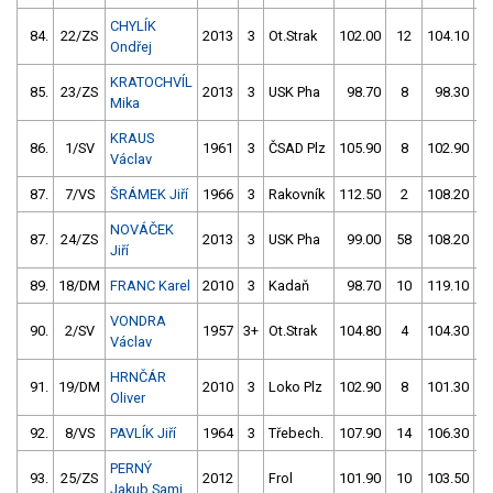
CHYLÍK
84.
22/ZS
2013
3
Ot.Strak
102.00
12
104.10
Ondřej
KRATOCHVÍL
85.
23/ZS
2013
3
USK Pha
98.70
8
98.30
Mika
KRAUS
86.
1/SV
1961
3
ČSAD Plz
105.90
8
102.90
Václav
87.
7/VS
ŠRÁMEK Jiří
1966
3
Rakovník
112.50
2
108.20
NOVÁČEK
87.
24/ZS
2013
3
USK Pha
99.00
58
108.20
Jiří
89.
18/DM
FRANC Karel
2010
3
Kadaň
98.70
10
119.10
VONDRA
90.
2/SV
1957
3+
Ot.Strak
104.80
4
104.30
Václav
HRNČÁR
91.
19/DM
2010
3
Loko Plz
102.90
8
101.30
Oliver
92.
8/VS
PAVLÍK Jiří
1964
3
Třebech.
107.90
14
106.30
PERNÝ
93.
25/ZS
2012
Frol
101.90
10
103.50
5
Jakub Sami