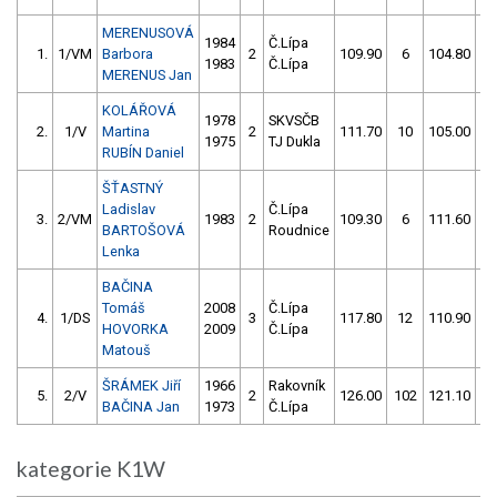
MERENUSOVÁ
1984
Č.Lípa
1.
1/VM
Barbora
2
109.90
6
104.80
1983
Č.Lípa
MERENUS Jan
KOLÁŘOVÁ
1978
SKVSČB
2.
1/V
Martina
2
111.70
10
105.00
1975
TJ Dukla
RUBÍN Daniel
ŠŤASTNÝ
Ladislav
Č.Lípa
3.
2/VM
1983
2
109.30
6
111.60
BARTOŠOVÁ
Roudnice
Lenka
BAČINA
Tomáš
2008
Č.Lípa
4.
1/DS
3
117.80
12
110.90
HOVORKA
2009
Č.Lípa
Matouš
ŠRÁMEK Jiří
1966
Rakovník
5.
2/V
2
126.00
102
121.10
BAČINA Jan
1973
Č.Lípa
kategorie K1W