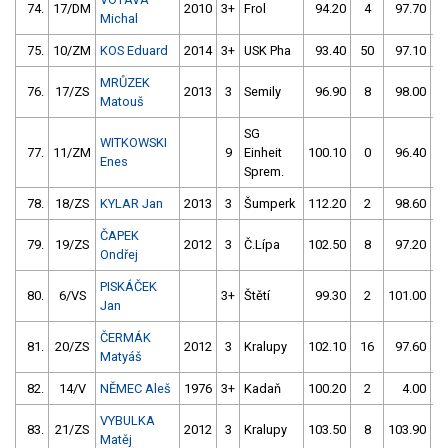
74.
17/DM
2010
3+
Frol
94.20
4
97.70
1
Michal
75.
10/ZM
KOS Eduard
2014
3+
USK Pha
93.40
50
97.10
MRŮZEK
76.
17/ZS
2013
3
Semily
96.90
8
98.00
Matouš
SG
WITKOWSKI
77.
11/ZM
9
Einheit
100.10
0
96.40
Enes
Sprem.
78.
18/ZS
KYLAR Jan
2013
3
Šumperk
112.20
2
98.60
ČAPEK
79.
19/ZS
2012
3
Č.Lípa
102.50
8
97.20
Ondřej
PISKÁČEK
80.
6/VS
3+
Štětí
99.30
2
101.00
Jan
ČERMÁK
81.
20/ZS
2012
3
Kralupy
102.10
16
97.60
Matyáš
82.
14/V
NĚMEC Aleš
1976
3+
Kadaň
100.20
2
4.00
9
VYBULKA
83.
21/ZS
2012
3
Kralupy
103.50
8
103.90
Matěj