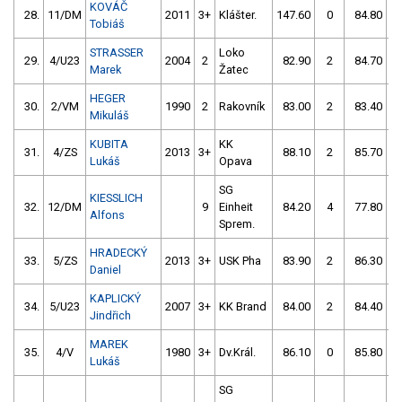
KOVÁČ
28.
11/DM
2011
3+
Klášter.
147.60
0
84.80
Tobiáš
STRASSER
Loko
29.
4/U23
2004
2
82.90
2
84.70
Marek
Žatec
HEGER
30.
2/VM
1990
2
Rakovník
83.00
2
83.40
Mikuláš
KUBITA
KK
31.
4/ZS
2013
3+
88.10
2
85.70
Lukáš
Opava
SG
KIESSLICH
32.
12/DM
9
Einheit
84.20
4
77.80
Alfons
Sprem.
HRADECKÝ
33.
5/ZS
2013
3+
USK Pha
83.90
2
86.30
Daniel
KAPLICKÝ
34.
5/U23
2007
3+
KK Brand
84.00
2
84.40
Jindřich
MAREK
35.
4/V
1980
3+
Dv.Král.
86.10
0
85.80
Lukáš
SG