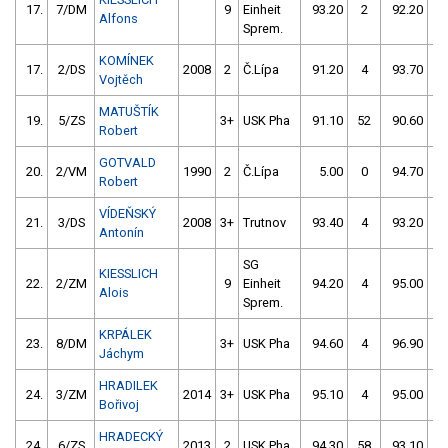
17.
7/DM
9
Einheit
93.20
2
92.20
4
Alfons
Sprem.
KOMÍNEK
17.
2/DS
2008
2
Č.Lípa
91.20
4
93.70
6
Vojtěch
MATUŠTÍK
19.
5/ZS
3+
USK Pha
91.10
52
90.60
6
Robert
GOTVALD
20.
2/VM
1990
2
Č.Lípa
5.00
0
94.70
2
Robert
VÍDEŇSKÝ
21.
3/DS
2008
3+
Trutnov
93.40
4
93.20
4
Antonín
SG
KIESSLICH
22.
2/ZM
9
Einheit
94.20
4
95.00
4
Alois
Sprem.
KRPÁLEK
23.
8/DM
3+
USK Pha
94.60
4
96.90
4
Jáchym
HRADILEK
24.
3/ZM
2014
3+
USK Pha
95.10
4
95.00
8
Bořivoj
HRADECKÝ
24.
6/ZS
2013
2
USK Pha
94.30
58
93.10
6