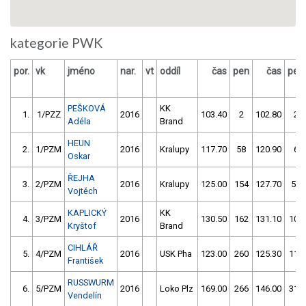
kategorie PWK
por.
vk
jméno
nar.
vt
oddíl
čas
pen
čas
pen
PEŠKOVÁ
KK
1.
1/PZZ
2016
103.40
2
102.80
2
Adéla
Brand
HEUN
2.
1/PZM
2016
Kralupy
117.70
58
120.90
6
Oskar
ŘEJHA
3.
2/PZM
2016
Kralupy
125.00
154
127.70
56
Vojtěch
KAPLICKÝ
KK
4.
3/PZM
2016
130.50
162
131.10
104
Kryštof
Brand
CIHLÁŘ
5.
4/PZM
2016
USK Pha
123.00
260
125.30
114
František
RUSSWURM
6.
5/PZM
2016
Loko Plz
169.00
266
146.00
316
Vendelín