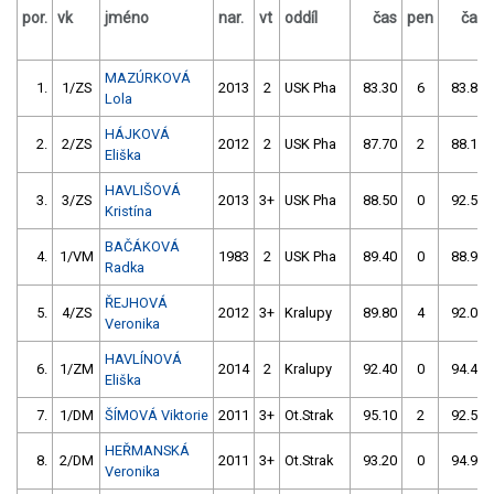
por.
vk
jméno
nar.
vt
oddíl
čas
pen
čas
MAZÚRKOVÁ
1.
1/ZS
2013
2
USK Pha
83.30
6
83.80
Lola
HÁJKOVÁ
2.
2/ZS
2012
2
USK Pha
87.70
2
88.10
Eliška
HAVLIŠOVÁ
3.
3/ZS
2013
3+
USK Pha
88.50
0
92.50
Kristína
BAČÁKOVÁ
4.
1/VM
1983
2
USK Pha
89.40
0
88.90
Radka
ŘEJHOVÁ
5.
4/ZS
2012
3+
Kralupy
89.80
4
92.00
Veronika
HAVLÍNOVÁ
6.
1/ZM
2014
2
Kralupy
92.40
0
94.40
Eliška
7.
1/DM
ŠÍMOVÁ Viktorie
2011
3+
Ot.Strak
95.10
2
92.50
HEŘMANSKÁ
8.
2/DM
2011
3+
Ot.Strak
93.20
0
94.90
Veronika