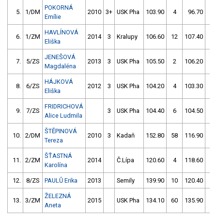
POKORNÁ
5.
1/DM
2010
3+
USK Pha
103.90
4
96.70
4
Emílie
HAVLÍNOVÁ
6.
1/ZM
2014
3
Kralupy
106.60
12
107.40
0
Eliška
JENEŠOVÁ
7.
5/ZS
2013
3
USK Pha
105.50
2
106.20
2
Magdaléna
HÁJKOVÁ
8.
6/ZS
2012
3
USK Pha
104.20
4
103.30
52
Eliška
FRIDRICHOVÁ
9.
7/ZS
3
USK Pha
104.40
6
104.50
56
Alice Ludmila
ŠTĚPINOVÁ
10.
2/DM
2010
3
Kadaň
152.80
58
116.90
0
Tereza
ŠŤASTNÁ
11.
2/ZM
2014
Č.Lípa
120.60
4
118.60
8
Karolína
12.
8/ZS
PAULŮ Erika
2013
Semily
139.90
10
120.40
14
ŽELEZNÁ
13.
3/ZM
2015
USK Pha
134.10
60
135.90
8
Aneta