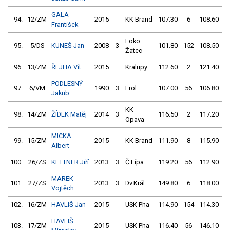
GALA
94.
12/ZM
2015
KK Brand
107.30
6
108.60
1
František
Loko
95.
5/DS
KUNEŠ Jan
2008
3
101.80
152
108.50
Žatec
96.
13/ZM
ŘEJHA Vít
2015
Kralupy
112.60
2
121.40
5
PODLESNÝ
97.
6/VM
1990
3
Frol
107.00
56
106.80
1
Jakub
KK
98.
14/ZM
ŽÍDEK Matěj
2014
3
116.50
2
117.20
5
Opava
MICKA
99.
15/ZM
2015
KK Brand
111.90
8
115.90
Albert
100.
26/ZS
KETTNER Jiří
2013
3
Č.Lípa
119.20
56
112.90
1
MAREK
101.
27/ZS
2013
3
Dv.Král.
149.80
6
118.00
5
Vojtěch
102.
16/ZM
HAVLIŠ Jan
2015
USK Pha
114.90
154
114.30
5
HAVLIŠ
103.
17/ZM
2015
USK Pha
116.40
56
146.10
6