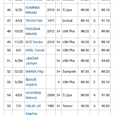
KOMÍNEK
46.
9/ZS
2013
3+
Č.Lípa
89.00
0
89.10
Mikuláš
47.
4/VS
TROCH Petr
1971
Dv.Král.
89.10
0
91.10
PODUŠKA
48.
10/ZS
2012
3+
USK Pha
88.20
2
89.90
Mikuláš
49.
11/ZS
BUŠ Teodor
2013
3+
USK Pha
90.30
0
89.10
50.
6/V
KRÁL Tomáš
3+
USK Pha
88.50
2
89.40
JANČAR
51.
4/ZM
3+
USK Pha
89.00
2
94.60
Jáchym
52.
12/ZS
MAREK Filip
3+
Šumperk
87.30
4
89.20
ŘEHOŘ
53.
5/ZM
3
USK Pha
89.50
2
93.10
Vojtěch
HOVORKA
54.
4/DS
2009
3+
Č.Lípa
89.00
4
91.90
Matouš
55.
7/V
VÁLEK Jiří
1981
3+
Turnov
90.50
4
90.30
ŠPAČEK