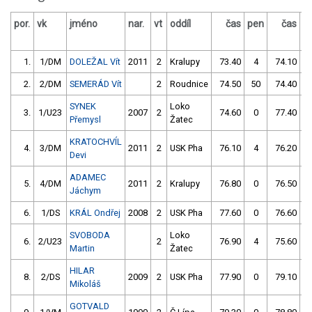
por.
vk
jméno
nar.
vt
oddíl
čas
pen
čas
p
1.
1/DM
DOLEŽAL Vít
2011
2
Kralupy
73.40
4
74.10
2.
2/DM
SEMERÁD Vít
2
Roudnice
74.50
50
74.40
SYNEK
Loko
3.
1/U23
2007
2
74.60
0
77.40
Přemysl
Žatec
KRATOCHVÍL
4.
3/DM
2011
2
USK Pha
76.10
4
76.20
Devi
ADAMEC
5.
4/DM
2011
2
Kralupy
76.80
0
76.50
Jáchym
6.
1/DS
KRÁL Ondřej
2008
2
USK Pha
77.60
0
76.60
SVOBODA
Loko
6.
2/U23
2
76.90
4
75.60
Martin
Žatec
HILAR
8.
2/DS
2009
2
USK Pha
77.90
0
79.10
Mikoláš
GOTVALD