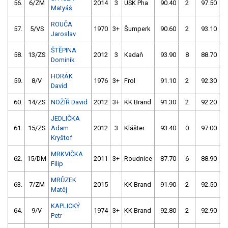
56.
6/ZM
2014
3
USK Pha
90.40
2
97.50
Matyáš
ROUČA
57.
5/VS
1970
3+
Šumperk
90.60
2
93.10
Jaroslav
ŠTĚPINA
58.
13/ZS
2012
3
Kadaň
93.90
8
88.70
Dominik
HORÁK
59.
8/V
1976
3+
Frol
91.10
2
92.30
David
60.
14/ZS
NOŽÍŘ David
2012
3+
KK Brand
91.30
2
92.20
JEDLIČKA
61.
15/ZS
Adam
2012
3
Klášter.
93.40
0
97.00
Kryštof
MRKVIČKA
62.
15/DM
2011
3+
Roudnice
87.70
6
88.90
Filip
MRŮZEK
63.
7/ZM
2015
KK Brand
91.90
2
92.50
Matěj
KAPLICKÝ
64.
9/V
1974
3+
KK Brand
92.80
2
92.90
Petr