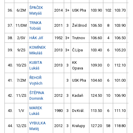
ŠPAČEK
36.
6/ZM
2014
3+
USK Pha
103.90
102
103.70
2
Matyáš
TRNKA
37.
11/DM
2011
3
Žel.Brod
106.50
8
103.90
4
Tobiáš
38.
2/SV
HÁK Jiří
1952
3+
Trutnov
106.60
4
106.50
2
KOMÍNEK
39.
9/ZS
2013
3+
Č.Lípa
103.40
6
105.20
4
Mikuláš
KUBITA
KK
40.
10/ZS
2013
3
109.30
0
112.10
0
Lukáš
Opava
ŘEHOŘ
41.
7/ZM
3
USK Pha
104.60
6
101.00
5
Vojtěch
ŠTĚPINA
42.
11/ZS
2012
3
Kadaň
124.50
10
106.90
8
Dominik
MAREK
43.
1/V
1980
3
Dv.Král.
113.50
6
111.10
4
Lukáš
VYBULKA
44.
12/ZS
2012
3
Kralupy
127.20
58
118.80
0
Matěj