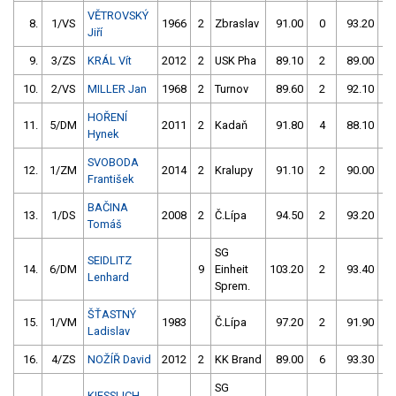
VĚTROVSKÝ
8.
1/VS
1966
2
Zbraslav
91.00
0
93.20
0
Jiří
9.
3/ZS
KRÁL Vít
2012
2
USK Pha
89.10
2
89.00
4
10.
2/VS
MILLER Jan
1968
2
Turnov
89.60
2
92.10
2
HOŘENÍ
11.
5/DM
2011
2
Kadaň
91.80
4
88.10
4
Hynek
SVOBODA
12.
1/ZM
2014
2
Kralupy
91.10
2
90.00
4
František
BAČINA
13.
1/DS
2008
2
Č.Lípa
94.50
2
93.20
0
Tomáš
SG
SEIDLITZ
14.
6/DM
9
Einheit
103.20
2
93.40
0
Lenhard
Sprem.
ŠŤASTNÝ
15.
1/VM
1983
Č.Lípa
97.20
2
91.90
2
Ladislav
16.
4/ZS
NOŽÍŘ David
2012
2
KK Brand
89.00
6
93.30
2
SG
KIESSLICH