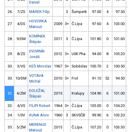
Daniel
26.
7/ZS
MAREK Filip
3
Šumperk
97.00
4
97.50
2
HOVORKA
27.
4/DS
2009
3+
Č.Lípa
97.60
4
103.00
2
Matouš
KOMÍNEK
28.
9/DM
2011
3
Č.Lípa
101.80
0
101.60
6
Štěpán
DVORNÍK
29.
8/ZS
2012
3+
USK Pha
94.00
8
105.20
1
Jonáš
30.
3/VS
KEŠ Miroslav
1967
3+
Soběslav
100.70
2
100.50
2
VOTAVA
30.
10/DM
2010
3+
Frol
91.10
52
94.50
8
Michal
DOLEŽAL
32.
4/ZM
2015
Kralupy
104.90
6
101.00
2
Štěpán
33.
4/VS
FILIPI Robert
1964
3+
Č.Lípa
105.00
0
104.20
6
34.
1/SV
KUNA Alois
1960
3
SKVSČB
99.90
6
103.20
2
MERENUS
35.
5/ZM
2015
Č.Lípa
107.20
0
103.30
2
Matouš