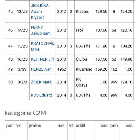
JEDLIČKA
45.
13/ZS
Adam
2012
3
Klášter.
129.50
8
124.20
4
Kryštof
PERNÝ
46.
14/ZS
2012
Frol
107.60
68
120.10
1
Jakub Sami
KRATOCHVÍL
47.
15/ZS
2013
3
USK Pha
131.80
8
104.20
5
Mika
48.
16/ZS
KETTNER Jiří
2013
Č.Lípa
157.50
62
149.90
6
49.
3/SV
HENZL Ivan
1952
KK Brand
159.20
162
1.00
99
KK
50.
8/ZM
ŽÍDEK Matěj
2014
1.00
999
124.10
30
Opava
KOS Eduard
2014
3
USK Pha
4.00
999
4.00
99
kategorie C2M
por.
vk
jméno
nar.
vt
oddíl
čas
pen
čas
p