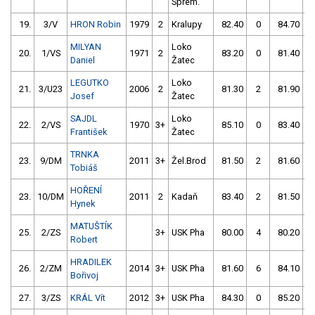
Sprem.
19.
3/V
HRON Robin
1979
2
Kralupy
82.40
0
84.70
MILYAN
Loko
20.
1/VS
1971
2
83.20
0
81.40
Daniel
Žatec
LEGUTKO
Loko
21.
3/U23
2006
2
81.30
2
81.90
Josef
Žatec
SAJDL
Loko
22.
2/VS
1970
3+
85.10
0
83.40
František
Žatec
TRNKA
23.
9/DM
2011
3+
Žel.Brod
81.50
2
81.60
Tobiáš
HOŘENÍ
23.
10/DM
2011
2
Kadaň
83.40
2
81.50
Hynek
MATUŠTÍK
25.
2/ZS
3+
USK Pha
80.00
4
80.20
Robert
HRADILEK
26.
2/ZM
2014
3+
USK Pha
81.60
6
84.10
Bořivoj
27.
3/ZS
KRÁL Vít
2012
3+
USK Pha
84.30
0
85.20
5