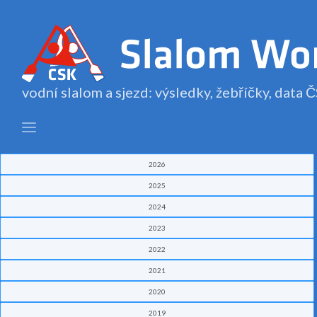
vodní slalom a sjezd: výsledky, žebříčky, data
2026
2025
2024
2023
2022
2021
2020
2019