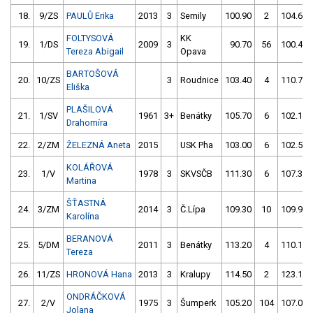
18.
9/ZS
PAULŮ Erika
2013
3
Semily
100.90
2
104.60
FOLTYSOVÁ
KK
19.
1/DS
2009
3
90.70
56
100.40
Tereza Abigail
Opava
BARTOŠOVÁ
20.
10/ZS
3
Roudnice
103.40
4
110.70
Eliška
PLAŠILOVÁ
21.
1/SV
1961
3+
Benátky
105.70
6
102.10
Drahomíra
22.
2/ZM
ŽELEZNÁ Aneta
2015
USK Pha
103.00
6
102.50
KOLÁŘOVÁ
23.
1/V
1978
3
SKVSČB
111.30
6
107.30
Martina
ŠŤASTNÁ
24.
3/ZM
2014
3
Č.Lípa
109.30
10
109.90
Karolína
BERANOVÁ
25.
5/DM
2011
3
Benátky
113.20
4
110.10
Tereza
26.
11/ZS
HRONOVÁ Hana
2013
3
Kralupy
114.50
2
123.10
ONDRÁČKOVÁ
27.
2/V
1975
3
Šumperk
105.20
104
107.00
Jolana