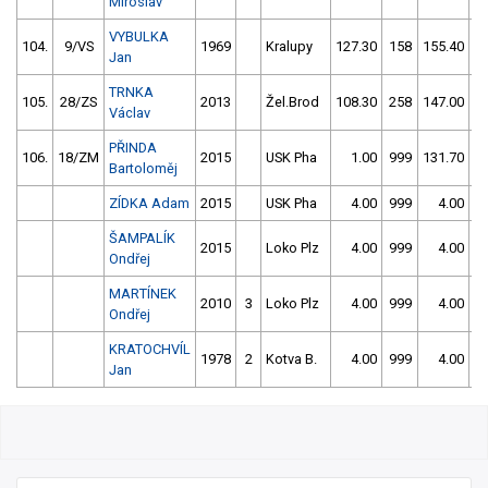
Miroslav
VYBULKA
104.
9/VS
1969
Kralupy
127.30
158
155.40
5
Jan
TRNKA
105.
28/ZS
2013
Žel.Brod
108.30
258
147.00
1
Václav
PŘINDA
106.
18/ZM
2015
USK Pha
1.00
999
131.70
2
Bartoloměj
ZÍDKA Adam
2015
USK Pha
4.00
999
4.00
9
ŠAMPALÍK
2015
Loko Plz
4.00
999
4.00
9
Ondřej
MARTÍNEK
2010
3
Loko Plz
4.00
999
4.00
9
Ondřej
KRATOCHVÍL
1978
2
Kotva B.
4.00
999
4.00
9
Jan
10/2026 Stružnická peřej + 1.Český pohár
veteránů