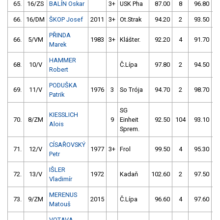
65.
16/ZS
BALÍN Oskar
3+
USK Pha
87.00
8
96.80
1
66.
16/DM
ŠKOP Josef
2011
3+
Ot.Strak
94.20
2
93.50
PŘINDA
66.
5/VM
1983
3+
Klášter.
92.20
4
91.70
Marek
HAMMER
68.
10/V
Č.Lípa
97.80
2
94.50
Robert
PODUŠKA
69.
11/V
1976
3
So Trója
94.70
2
98.70
Patrik
SG
KIESSLICH
70.
8/ZM
9
Einheit
92.50
104
93.10
Alois
Sprem.
CÍSAŘOVSKÝ
71.
12/V
1977
3+
Frol
99.50
4
95.30
Petr
IŠLER
72.
13/V
1972
Kadaň
102.60
2
97.50
Vladimír
MERENUS
73.
9/ZM
2015
Č.Lípa
96.60
4
97.60
Matouš
VOTAVA