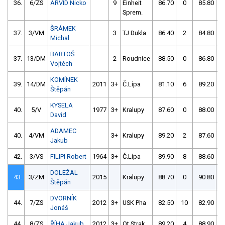
36.
6/ZS
ARVID Nicko
9
Einheit
86.70
0
85.80
Sprem.
ŠRÁMEK
37.
3/VM
3
TJ Dukla
86.40
2
84.80
Michal
BARTOŠ
37.
13/DM
2
Roudnice
88.50
0
86.80
Vojtěch
KOMÍNEK
39.
14/DM
2011
3+
Č.Lípa
81.10
6
89.20
Štěpán
KYSELA
40.
5/V
1977
3+
Kralupy
87.60
0
88.00
David
ADAMEC
40.
4/VM
3+
Kralupy
89.20
2
87.60
Jakub
42.
3/VS
FILIPI Robert
1964
3+
Č.Lípa
89.90
8
88.60
DOLEŽAL
43.
3/ZM
2015
Kralupy
88.70
0
90.80
Štěpán
DVORNÍK
44.
7/ZS
2012
3+
USK Pha
82.50
10
82.90
Jonáš
44.
8/ZS
ŘÍHA Jakub
2012
3+
Ot.Strak
89.20
4
88.90