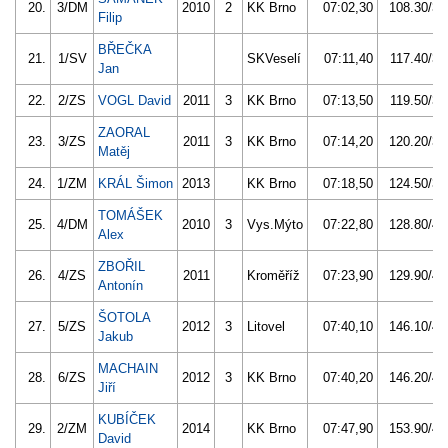
20.
3/DM
2010
2
KK Brno
07:02,30
108.30/34
Filip
BŘEČKA
21.
1/SV
SKVeselí
07:11,40
117.40/37
Jan
22.
2/ZS
VOGL David
2011
3
KK Brno
07:13,50
119.50/38
ZAORAL
23.
3/ZS
2011
3
KK Brno
07:14,20
120.20/38
Matěj
24.
1/ZM
KRÁL Šimon
2013
KK Brno
07:18,50
124.50/39
TOMÁŠEK
25.
4/DM
2010
3
Vys.Mýto
07:22,80
128.80/41
Alex
ZBOŘIL
26.
4/ZS
2011
Kroměříž
07:23,90
129.90/41
Antonín
ŠOTOLA
27.
5/ZS
2012
3
Litovel
07:40,10
146.10/46
Jakub
MACHAIN
28.
6/ZS
2012
3
KK Brno
07:40,20
146.20/46
Jiří
KUBÍČEK
29.
2/ZM
2014
KK Brno
07:47,90
153.90/49
David