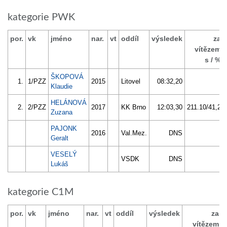
kategorie PWK
por.
vk
jméno
nar.
vt
oddíl
výsledek
za
vítězem
s / %
ŠKOPOVÁ
1.
1/PZZ
2015
Litovel
08:32,20
Klaudie
HELÁNOVÁ
2.
2/PZZ
2017
KK Brno
12:03,30
211.10/41,2
Zuzana
PAJONK
2016
Val.Mez.
DNS
Geralt
VESELÝ
VSDK
DNS
Lukáš
kategorie C1M
por.
vk
jméno
nar.
vt
oddíl
výsledek
za
vítězem