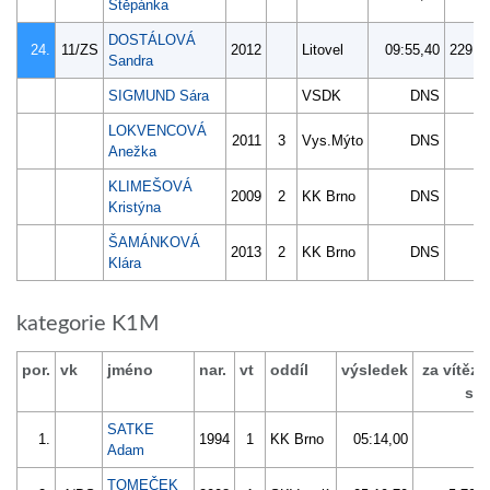
Štěpánka
DOSTÁLOVÁ
24.
11/ZS
2012
Litovel
09:55,40
229.8
Sandra
SIGMUND Sára
VSDK
DNS
LOKVENCOVÁ
2011
3
Vys.Mýto
DNS
Anežka
KLIMEŠOVÁ
2009
2
KK Brno
DNS
Kristýna
ŠAMÁNKOVÁ
2013
2
KK Brno
DNS
Klára
kategorie K1M
por.
vk
jméno
nar.
vt
oddíl
výsledek
za vítěz
s /
SATKE
1.
1994
1
KK Brno
05:14,00
Adam
TOMEČEK