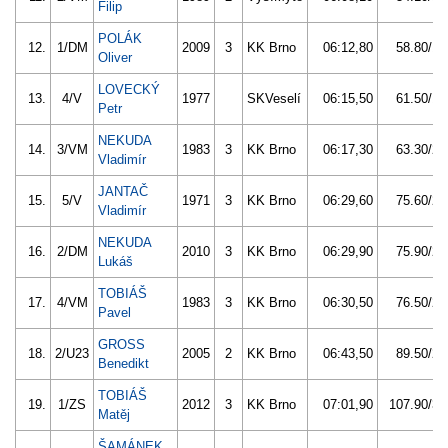
Filip
POLÁK
12.
1/DM
2009
3
KK Brno
06:12,80
58.80/18
Oliver
LOVECKÝ
13.
4/V
1977
SKVeselí
06:15,50
61.50/19
Petr
NEKUDA
14.
3/VM
1983
3
KK Brno
06:17,30
63.30/20
Vladimír
JANTAČ
15.
5/V
1971
3
KK Brno
06:29,60
75.60/24
Vladimír
NEKUDA
16.
2/DM
2010
3
KK Brno
06:29,90
75.90/24
Lukáš
TOBIÁŠ
17.
4/VM
1983
3
KK Brno
06:30,50
76.50/24
Pavel
GROSS
18.
2/U23
2005
2
KK Brno
06:43,50
89.50/28
Benedikt
TOBIÁŠ
19.
1/ZS
2012
3
KK Brno
07:01,90
107.90/34
Matěj
ŠAMÁNEK