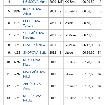
4.
NĚMCOVÁ Marie
2000
MT
KK Brno
06:29,50
23.
KOPLÍKOVÁ
5.
2/DM
2009
2
Kroměříž
06:36,40
30.
Adéla
FUCHSOVÁ
6.
1/ZS
2011
1
VSDK
06:40,40
34.
Terezie
SEDLÁČKOVÁ
7.
2/ZS
2011
2
SKVeselí
06:41,10
35.
Karolína
8.
3/ZS
LOVECKÁ Nela
2011
2
SKVeselí
06:42,00
36.4
9.
4/ZS
ŠKOPOVÁ Sofie
2012
3
Litovel
06:59,60
54.0
NEKUDOVÁ
10.
1/ZM
2013
3
KK Brno
07:28,70
83.1
Klára
MACHÁČKOVÁ
11.
2/ZM
2013
3
Litovel
07:32,60
87.0
Nikol
ZBOŘILOVÁ
12.
5/ZS
2012
Kroměříž
07:33,50
87.9
Anna
KUBÍČKOVÁ
13.
6/ZS
2012
3
KK Brno
07:39,00
93.4
Nikola