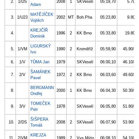
2.
1/DS
2008
1
SKVeselí
05:19,70
5.70/1
Adam
MATĚJÍČEK
3.
1/U23
2002
MT
Boh.Pha
05:23,80
9.80/3
Vojtěch
KREJČÍŘ
4.
1996
2
KK Brno
05:33,80
19.80/6
Dominik
LIGURSKÝ
5.
1/VM
1990
2
Kroměříž
05:59,90
45.90/14
Ivo
6.
1/V
TŮMA Jan
1979
SKVeselí
06:00,10
46.10/14
ŠAMÁNEK
7.
2/V
1972
2
KK Brno
06:03,60
49.60/15
Pavel
BERGMANN
8.
2000
1
KK Brno
06:04,30
50.30/16
Ondřej
TOMEČEK
9.
3/V
1978
SKVeselí
06:05,80
51.80/16
Petr
ŠIŠPERA
10.
2/DS
2008
2
SKVeselí
06:07,90
53.90/17
Tomáš
KREJZA
11.
2/VM
1989
2
Vys.Mýto
06:08,10
54.10/17