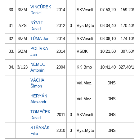
VINCŮREK
30.
3/ZM
2014
SKVeselí
07:53,20
159.20/50
Daniel
NÝVLT
31.
7/ZS
2012
3
Vys.Mýto
08:04,40
170.40/54
David
32.
4/ZM
TŮMA Jan
2014
SKVeselí
08:08,10
174.10/55
POLÍVKA
33.
5/ZM
2014
VSDK
10:21,50
307.50/97
Jan
NĚMEC
34.
3/U23
2004
KK Brno
10:41,40
327.40/104
Antonín
VÁCHA
Val.Mez.
DNS
Šimon
HERYÁN
Val.Mez.
DNS
Alexandr
TOMEČEK
2011
3
SKVeselí
DNS
David
STŘASÁK
2010
3
Vys.Mýto
DNS
Filip