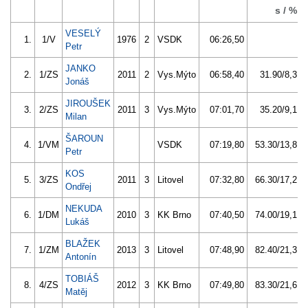
s / %
VESELÝ
1.
1/V
1976
2
VSDK
06:26,50
Petr
JANKO
2.
1/ZS
2011
2
Vys.Mýto
06:58,40
31.90/8,3
Jonáš
JIROUŠEK
3.
2/ZS
2011
3
Vys.Mýto
07:01,70
35.20/9,1
Milan
ŠAROUN
4.
1/VM
VSDK
07:19,80
53.30/13,8
Petr
KOS
5.
3/ZS
2011
3
Litovel
07:32,80
66.30/17,2
Ondřej
NEKUDA
6.
1/DM
2010
3
KK Brno
07:40,50
74.00/19,1
Lukáš
BLAŽEK
7.
1/ZM
2013
3
Litovel
07:48,90
82.40/21,3
Antonín
TOBIÁŠ
8.
4/ZS
2012
3
KK Brno
07:49,80
83.30/21,6
Matěj