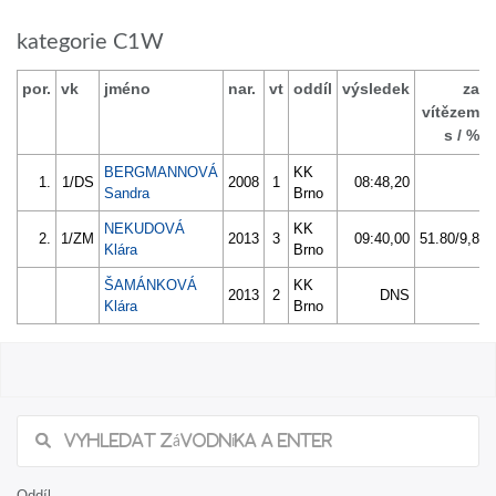
kategorie C1W
por.
vk
jméno
nar.
vt
oddíl
výsledek
za
vítězem
s / %
BERGMANNOVÁ
KK
1.
1/DS
2008
1
08:48,20
Sandra
Brno
NEKUDOVÁ
KK
2.
1/ZM
2013
3
09:40,00
51.80/9,8
Klára
Brno
ŠAMÁNKOVÁ
KK
2013
2
DNS
Klára
Brno
Oddíl