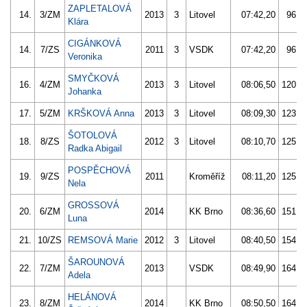
ZAPLETALOVÁ
14.
3/ZM
2013
3
Litovel
07:42,20
96.6
Klára
CIGÁNKOVÁ
14.
7/ZS
2011
3
VSDK
07:42,20
96.6
Veronika
SMYČKOVÁ
16.
4/ZM
2013
3
Litovel
08:06,50
120.9
Johanka
17.
5/ZM
KRŠKOVÁ Anna
2013
3
Litovel
08:09,30
123.7
ŠOTOLOVÁ
18.
8/ZS
2012
3
Litovel
08:10,70
125.1
Radka Abigail
POSPĚCHOVÁ
19.
9/ZS
2011
Kroměříž
08:11,20
125.6
Nela
GROSSOVÁ
20.
6/ZM
2014
KK Brno
08:36,60
151.0
Luna
21.
10/ZS
REMSOVÁ Marie
2012
3
Litovel
08:40,50
154.9
ŠAROUNOVÁ
22.
7/ZM
2013
VSDK
08:49,90
164.3
Adela
HELÁNOVÁ
23.
8/ZM
2014
KK Brno
08:50,50
164.9