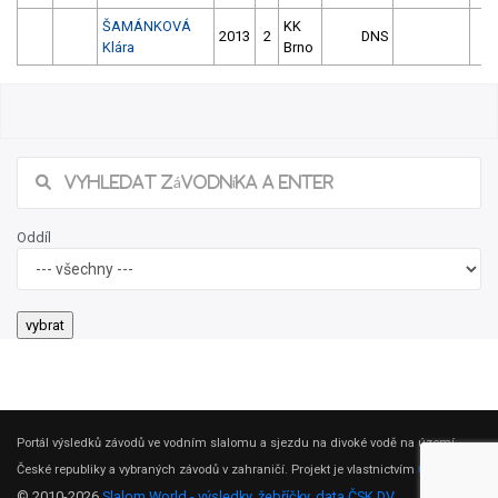
ŠAMÁNKOVÁ
KK
2013
2
DNS
Klára
Brno
Oddíl
Portál výsledků závodů ve vodním slalomu a sjezdu na divoké vodě na území
České republiky a vybraných závodů v zahraničí. Projekt je vlastnictvím
ČSK DV
.
© 2010-2026
Slalom World - výsledky, žebříčky, data ČSK DV