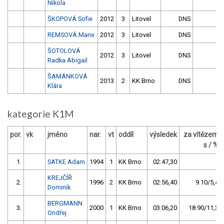
Nikola
ŠKOPOVÁ Sofie
2012
3
Litovel
DNS
REMSOVÁ Marie
2012
3
Litovel
DNS
ŠOTOLOVÁ
2012
3
Litovel
DNS
Radka Abigail
ŠAMÁNKOVÁ
2013
2
KK Brno
DNS
Klára
kategorie K1M
por.
vk
jméno
nar.
vt
oddíl
výsledek
za vítězem
s / %
1.
SATKE Adam
1994
1
KK Brno
02:47,30
KREJČÍŘ
2.
1996
2
KK Brno
02:56,40
9.10/5,4
Dominik
BERGMANN
3.
2000
1
KK Brno
03:06,20
18.90/11,3
Ondřej