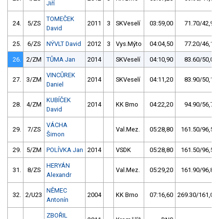
Jiří
TOMEČEK
24.
5/ZS
2011
3
SKVeselí
03:59,00
71.70/42,9
David
25.
6/ZS
NÝVLT David
2012
3
Vys.Mýto
04:04,50
77.20/46,1
26.
2/ZM
TŮMA Jan
2014
SKVeselí
04:10,90
83.60/50,0
VINCŮREK
27.
3/ZM
2014
SKVeselí
04:11,20
83.90/50,1
Daniel
KUBÍČEK
28.
4/ZM
2014
KK Brno
04:22,20
94.90/56,7
David
VÁCHA
29.
7/ZS
Val.Mez.
05:28,80
161.50/96,5
Šimon
29.
5/ZM
POLÍVKA Jan
2014
VSDK
05:28,80
161.50/96,5
HERYÁN
31.
8/ZS
Val.Mez.
05:29,20
161.90/96,8
Alexandr
NĚMEC
32.
2/U23
2004
KK Brno
07:16,60
269.30/161,0
Antonín
ZBOŘIL