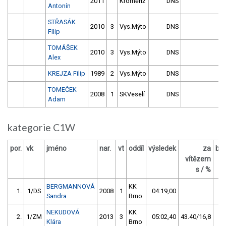
2011
Kroměříž
DNS
Antonín
STŘASÁK
2010
3
Vys.Mýto
DNS
Filip
TOMÁŠEK
2010
3
Vys.Mýto
DNS
Alex
KREJZA Filip
1989
2
Vys.Mýto
DNS
TOMEČEK
2008
1
SKVeselí
DNS
Adam
kategorie C1W
por.
vk
jméno
nar.
vt
oddíl
výsledek
za
bo
vítězem
O
s / %
BERGMANNOVÁ
KK
1.
1/DS
2008
1
04:19,00
Sandra
Brno
NEKUDOVÁ
KK
2.
1/ZM
2013
3
05:02,40
43.40/16,8
Klára
Brno