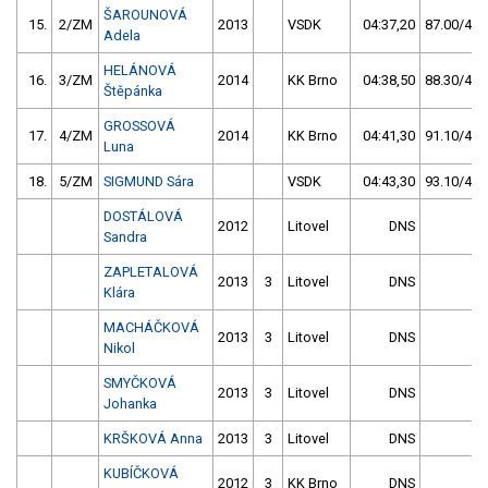
ŠAROUNOVÁ
15.
2/ZM
2013
VSDK
04:37,20
87.00/45,
Adela
HELÁNOVÁ
16.
3/ZM
2014
KK Brno
04:38,50
88.30/46,
Štěpánka
GROSSOVÁ
17.
4/ZM
2014
KK Brno
04:41,30
91.10/47,
Luna
18.
5/ZM
SIGMUND Sára
VSDK
04:43,30
93.10/48,
DOSTÁLOVÁ
2012
Litovel
DNS
Sandra
ZAPLETALOVÁ
2013
3
Litovel
DNS
Klára
MACHÁČKOVÁ
2013
3
Litovel
DNS
Nikol
SMYČKOVÁ
2013
3
Litovel
DNS
Johanka
KRŠKOVÁ Anna
2013
3
Litovel
DNS
KUBÍČKOVÁ
2012
3
KK Brno
DNS