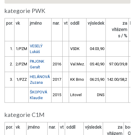
kategorie PWK
por.
vk
jméno
nar.
vt
oddíl
výsledek
za
bo
vítězem
s / %
VESELÝ
1.
1/PZM
VSDK
04:03,90
Lukáš
PAJONK
2.
2/PZM
2016
Val.Mez.
05:40,90
97.00/39,8
Geralt
HELÁNOVÁ
3.
1/PZZ
2017
KK Brno
06:25,90
142.00/58,2
Zuzana
ŠKOPOVÁ
2015
Litovel
DNS
Klaudie
kategorie C1M
por.
vk
jméno
nar.
vt
oddíl
výsledek
za
body
vítězem
OM