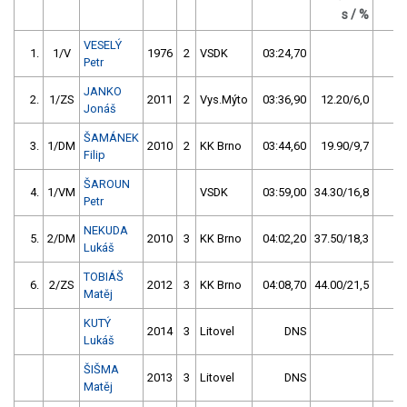
s / %
VESELÝ
1.
1/V
1976
2
VSDK
03:24,70
14
Petr
JANKO
2.
1/ZS
2011
2
Vys.Mýto
03:36,90
12.20/6,0
10
Jonáš
ŠAMÁNEK
3.
1/DM
2010
2
KK Brno
03:44,60
19.90/9,7
6
Filip
ŠAROUN
4.
1/VM
VSDK
03:59,00
34.30/16,8
2
Petr
NEKUDA
5.
2/DM
2010
3
KK Brno
04:02,20
37.50/18,3
1
Lukáš
TOBIÁŠ
6.
2/ZS
2012
3
KK Brno
04:08,70
44.00/21,5
0
Matěj
KUTÝ
2014
3
Litovel
DNS
0
Lukáš
ŠIŠMA
2013
3
Litovel
DNS
0
Matěj