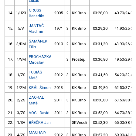
Lukáš
GROSS
14.
1/U23
2005
2
KK Brno
03:28,00
40.70/24,3
Benedikt
JANTAČ
15.
5/V
1971
3
KK Brno
03:29,20
41.90/25,0
Vladimír
ŠAMÁNEK
16.
3/DM
2010
2
KK Brno
03:31,20
43.90/26,2
Filip
PROCHÁZKA
17.
4/VM
3
Prostěj.
03:36,80
49.50/29,6
Miroslav
TOBIÁŠ
18.
1/ZS
2012
3
KK Brno
03:41,50
54.20/32,4
Matěj
19.
1/ZM
KRÁL Šimon
2013
KK Brno
03:49,80
62.50/37,4
ZAORAL
20.
2/ZS
2011
3
KK Brno
03:50,80
63.50/38,0
Matěj
21.
3/ZS
VOGL David
2011
3
KK Brno
03:52,00
64.70/38,7
22.
1/SV
BŘEČKA Jan
SKVeselí
03:52,30
65.00/38,9
MACHAIN
23.
4/ZS
2012
3
KK Brno
03:57,20
69.90/41,8