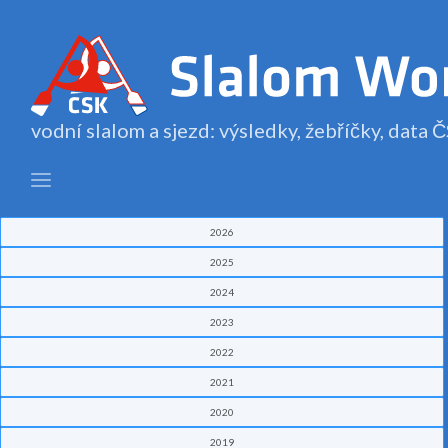
vodní slalom a sjezd: výsledky, žebříčky, data
2026
2025
2024
2023
2022
2021
2020
2019