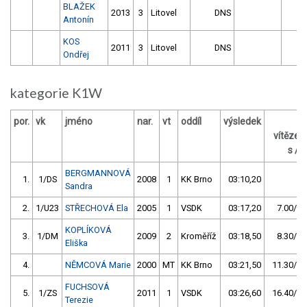
BLAŽEK
2013
3
Litovel
DNS
0
Antonín
KOS
2011
3
Litovel
DNS
0
Ondřej
kategorie K1W
por.
vk
jméno
nar.
vt
oddíl
výsledek
z
vítěze
s / 
BERGMANNOVÁ
1.
1/DS
2008
1
KK Brno
03:10,20
Sandra
2.
1/U23
STŘECHOVÁ Ela
2005
1
VSDK
03:17,20
7.00/3,
KOPLÍKOVÁ
3.
1/DM
2009
2
Kroměříž
03:18,50
8.30/4,
Eliška
4.
NĚMCOVÁ Marie
2000
MT
KK Brno
03:21,50
11.30/5,
FUCHSOVÁ
5.
1/ZS
2011
1
VSDK
03:26,60
16.40/8,
Terezie