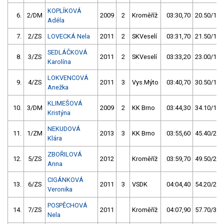
KOPLÍKOVÁ
6.
2/DM
2009
2
Kroměříž
03:30,70
20.50/10,
Adéla
7.
2/ZS
LOVECKÁ Nela
2011
2
SKVeselí
03:31,70
21.50/11,
SEDLÁČKOVÁ
8.
3/ZS
2011
2
SKVeselí
03:33,20
23.00/12,
Karolína
LOKVENCOVÁ
9.
4/ZS
2011
3
Vys.Mýto
03:40,70
30.50/16,
Anežka
KLIMEŠOVÁ
10.
3/DM
2009
2
KK Brno
03:44,30
34.10/17,
Kristýna
NEKUDOVÁ
11.
1/ZM
2013
3
KK Brno
03:55,60
45.40/23,
Klára
ZBOŘILOVÁ
12.
5/ZS
2012
Kroměříž
03:59,70
49.50/26,
Anna
CIGÁNKOVÁ
13.
6/ZS
2011
3
VSDK
04:04,40
54.20/28,
Veronika
POSPĚCHOVÁ
14.
7/ZS
2011
Kroměříž
04:07,90
57.70/30,
Nela