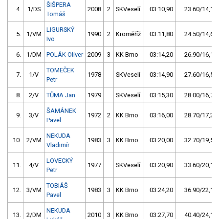
ŠIŠPERA
4.
1/DS
2008
2
SKVeselí
03:10,90
23.60/14,1
Tomáš
LIGURSKÝ
5.
1/VM
1990
2
Kroměříž
03:11,80
24.50/14,6
Ivo
6.
1/DM
POLÁK Oliver
2009
3
KK Brno
03:14,20
26.90/16,1
TOMEČEK
7.
1/V
1978
SKVeselí
03:14,90
27.60/16,5
Petr
8.
2/V
TŮMA Jan
1979
SKVeselí
03:15,30
28.00/16,7
ŠAMÁNEK
9.
3/V
1972
2
KK Brno
03:16,00
28.70/17,2
Pavel
NEKUDA
10.
2/VM
1983
3
KK Brno
03:20,00
32.70/19,5
Vladimír
LOVECKÝ
11.
4/V
1977
SKVeselí
03:20,90
33.60/20,1
Petr
TOBIÁŠ
12.
3/VM
1983
3
KK Brno
03:24,20
36.90/22,1
Pavel
NEKUDA
13.
2/DM
2010
3
KK Brno
03:27,70
40.40/24,1