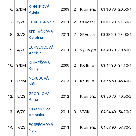
KOPLÍKOVÁ
6.
2/DM
2009
2
Kroměříž
03:30,70
20.50/10,
Adéla
7.
2/ZS
LOVECKÁ Nela
2011
2
SKVeselí
03:31,70
21.50/11,
SEDLÁČKOVÁ
8.
3/ZS
2011
2
SKVeselí
03:33,20
23.00/12,
Karolína
LOKVENCOVÁ
9.
4/ZS
2011
3
Vys.Mýto
03:40,70
30.50/16,
Anežka
KLIMEŠOVÁ
10.
3/DM
2009
2
KK Brno
03:44,30
34.10/17,
Kristýna
NEKUDOVÁ
11.
1/ZM
2013
3
KK Brno
03:55,60
45.40/23,
Klára
ZBOŘILOVÁ
12.
5/ZS
2012
Kroměříž
03:59,70
49.50/26,
Anna
CIGÁNKOVÁ
13.
6/ZS
2011
3
VSDK
04:04,40
54.20/28,
Veronika
POSPĚCHOVÁ
14.
7/ZS
2011
Kroměříž
04:07,90
57.70/30,
Nela