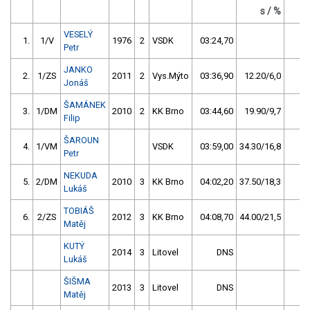
s / %
VESELÝ
1.
1/V
1976
2
VSDK
03:24,70
14
Petr
JANKO
2.
1/ZS
2011
2
Vys.Mýto
03:36,90
12.20/6,0
10
Jonáš
ŠAMÁNEK
3.
1/DM
2010
2
KK Brno
03:44,60
19.90/9,7
6
Filip
ŠAROUN
4.
1/VM
VSDK
03:59,00
34.30/16,8
2
Petr
NEKUDA
5.
2/DM
2010
3
KK Brno
04:02,20
37.50/18,3
1
Lukáš
TOBIÁŠ
6.
2/ZS
2012
3
KK Brno
04:08,70
44.00/21,5
0
Matěj
KUTÝ
2014
3
Litovel
DNS
0
Lukáš
ŠIŠMA
2013
3
Litovel
DNS
0
Matěj