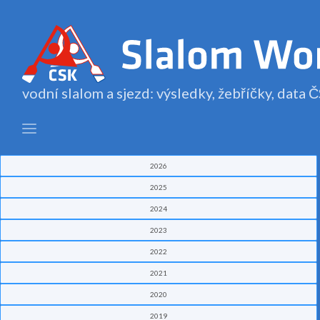
vodní slalom a sjezd: výsledky, žebříčky, data
2026
2025
2024
2023
2022
2021
2020
2019