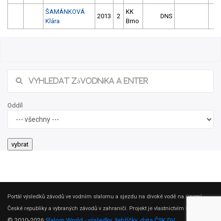
ŠAMÁNKOVÁ
KK
2013
2
DNS
Klára
Brno
Oddíl
Portál výsledků závodů ve vodním slalomu a sjezdu na divoké vodě na území
České republiky a vybraných závodů v zahraničí. Projekt je vlastnictvím
ČSK DV
.
© 2010-2026
Slalom World - výsledky, žebříčky, data ČSK DV