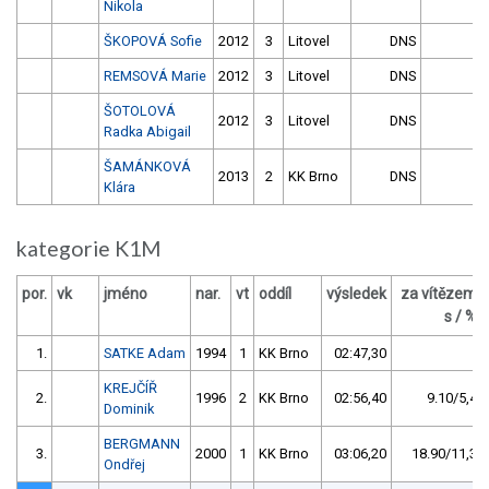
Nikola
ŠKOPOVÁ Sofie
2012
3
Litovel
DNS
REMSOVÁ Marie
2012
3
Litovel
DNS
ŠOTOLOVÁ
2012
3
Litovel
DNS
Radka Abigail
ŠAMÁNKOVÁ
2013
2
KK Brno
DNS
Klára
kategorie K1M
por.
vk
jméno
nar.
vt
oddíl
výsledek
za vítězem
s / %
1.
SATKE Adam
1994
1
KK Brno
02:47,30
KREJČÍŘ
2.
1996
2
KK Brno
02:56,40
9.10/5,4
Dominik
BERGMANN
3.
2000
1
KK Brno
03:06,20
18.90/11,3
Ondřej