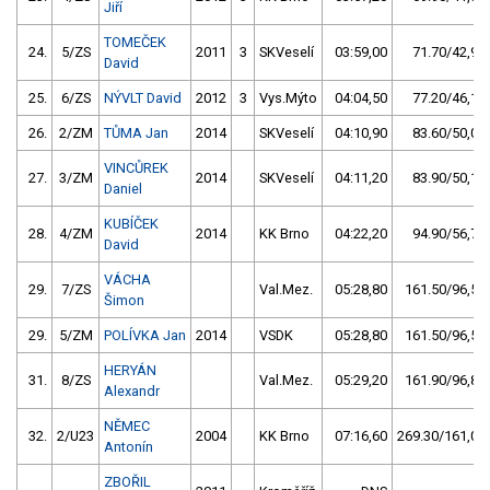
Jiří
TOMEČEK
24.
5/ZS
2011
3
SKVeselí
03:59,00
71.70/42,9
David
25.
6/ZS
NÝVLT David
2012
3
Vys.Mýto
04:04,50
77.20/46,1
26.
2/ZM
TŮMA Jan
2014
SKVeselí
04:10,90
83.60/50,0
VINCŮREK
27.
3/ZM
2014
SKVeselí
04:11,20
83.90/50,1
Daniel
KUBÍČEK
28.
4/ZM
2014
KK Brno
04:22,20
94.90/56,7
David
VÁCHA
29.
7/ZS
Val.Mez.
05:28,80
161.50/96,5
Šimon
29.
5/ZM
POLÍVKA Jan
2014
VSDK
05:28,80
161.50/96,5
HERYÁN
31.
8/ZS
Val.Mez.
05:29,20
161.90/96,8
Alexandr
NĚMEC
32.
2/U23
2004
KK Brno
07:16,60
269.30/161,0
Antonín
ZBOŘIL