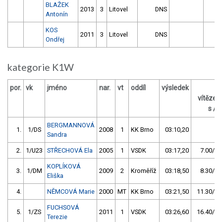
BLAŽEK
2013
3
Litovel
DNS
0
Antonín
KOS
2011
3
Litovel
DNS
0
Ondřej
kategorie K1W
por.
vk
jméno
nar.
vt
oddíl
výsledek
z
vítěze
s / 
BERGMANNOVÁ
1.
1/DS
2008
1
KK Brno
03:10,20
Sandra
2.
1/U23
STŘECHOVÁ Ela
2005
1
VSDK
03:17,20
7.00/3,
KOPLÍKOVÁ
3.
1/DM
2009
2
Kroměříž
03:18,50
8.30/4,
Eliška
4.
NĚMCOVÁ Marie
2000
MT
KK Brno
03:21,50
11.30/5,
FUCHSOVÁ
5.
1/ZS
2011
1
VSDK
03:26,60
16.40/8,
Terezie