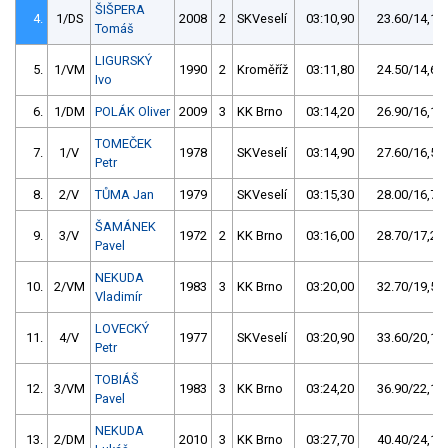
ŠIŠPERA
4.
1/DS
2008
2
SKVeselí
03:10,90
23.60/14,1
Tomáš
LIGURSKÝ
5.
1/VM
1990
2
Kroměříž
03:11,80
24.50/14,6
Ivo
6.
1/DM
POLÁK Oliver
2009
3
KK Brno
03:14,20
26.90/16,1
TOMEČEK
7.
1/V
1978
SKVeselí
03:14,90
27.60/16,5
Petr
8.
2/V
TŮMA Jan
1979
SKVeselí
03:15,30
28.00/16,7
ŠAMÁNEK
9.
3/V
1972
2
KK Brno
03:16,00
28.70/17,2
Pavel
NEKUDA
10.
2/VM
1983
3
KK Brno
03:20,00
32.70/19,5
Vladimír
LOVECKÝ
11.
4/V
1977
SKVeselí
03:20,90
33.60/20,1
Petr
TOBIÁŠ
12.
3/VM
1983
3
KK Brno
03:24,20
36.90/22,1
Pavel
NEKUDA
13.
2/DM
2010
3
KK Brno
03:27,70
40.40/24,1