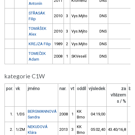
2011
Kroměříž
DNS
Antonín
STŘASÁK
2010
3
Vys.Mýto
DNS
Filip
TOMÁŠEK
2010
3
Vys.Mýto
DNS
Alex
KREJZA Filip
1989
2
Vys.Mýto
DNS
TOMEČEK
2008
1
SKVeselí
DNS
Adam
kategorie C1W
por.
vk
jméno
nar.
vt
oddíl
výsledek
za
bo
vítězem
O
s / %
BERGMANNOVÁ
KK
1.
1/DS
2008
1
04:19,00
Sandra
Brno
NEKUDOVÁ
KK
2.
1/ZM
2013
3
05:02,40
43.40/16,8
Klára
Brno