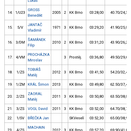
Lukáš
GROSS
14.
1/U23
2005
2
KK Brno
03:28,00
40.70/24,3
Benedikt
JANTAČ
15.
5/V
1971
3
KK Brno
03:29,20
41.90/25,0
Vladimír
ŠAMÁNEK
16.
3/DM
2010
2
KK Brno
03:31,20
43.90/26,2
Filip
PROCHÁZKA
17.
4/VM
3
Prostěj.
03:36,80
49.50/29,6
Miroslav
TOBIÁŠ
18.
1/ZS
2012
3
KK Brno
03:41,50
54.20/32,4
Matěj
19.
1/ZM
KRÁL Šimon
2013
KK Brno
03:49,80
62.50/37,4
ZAORAL
20.
2/ZS
2011
3
KK Brno
03:50,80
63.50/38,0
Matěj
21.
3/ZS
VOGL David
2011
3
KK Brno
03:52,00
64.70/38,7
22.
1/SV
BŘEČKA Jan
SKVeselí
03:52,30
65.00/38,9
MACHAIN
23.
4/ZS
2012
3
KK Brno
03:57,20
69.90/41,8