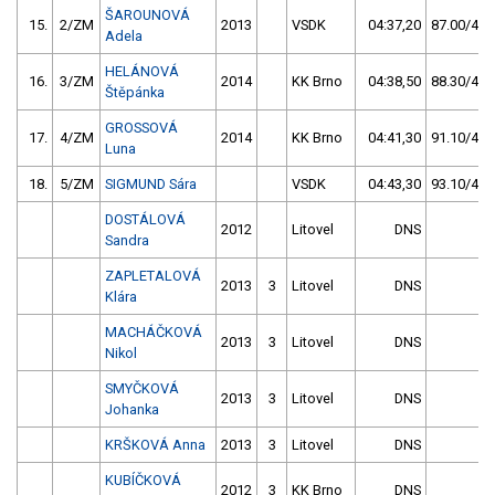
ŠAROUNOVÁ
15.
2/ZM
2013
VSDK
04:37,20
87.00/45,
Adela
HELÁNOVÁ
16.
3/ZM
2014
KK Brno
04:38,50
88.30/46,
Štěpánka
GROSSOVÁ
17.
4/ZM
2014
KK Brno
04:41,30
91.10/47,
Luna
18.
5/ZM
SIGMUND Sára
VSDK
04:43,30
93.10/48,
DOSTÁLOVÁ
2012
Litovel
DNS
Sandra
ZAPLETALOVÁ
2013
3
Litovel
DNS
Klára
MACHÁČKOVÁ
2013
3
Litovel
DNS
Nikol
SMYČKOVÁ
2013
3
Litovel
DNS
Johanka
KRŠKOVÁ Anna
2013
3
Litovel
DNS
KUBÍČKOVÁ
2012
3
KK Brno
DNS