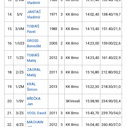
Vladimír
JANTAČ
14.
5/V
1971
3
KK Brno
14:02,40
138.40/19,7
Vladimír
TOBIÁŠ
15.
3/VM
1983
3
KK Brno
14:15,40
151.40/21,5
Pavel
GROSS
16.
1/U23
2005
2
KK Brno
14:23,00
159.00/22,6
Benedikt
TOBIÁŠ
17.
1/ZS
2012
3
KK Brno
14:25,40
161.40/22,9
Matěj
ZAORAL
18.
2/ZS
2011
3
KK Brno
15:16,80
212.80/30,2
Matěj
KRÁL
19.
1/ZM
2013
KK Brno
15:22,30
218.30/31,0
Šimon
BŘEČKA
20.
1/SV
SKVeselí
15:38,90
234.90/33,4
Jan
21.
3/ZS
VOGL David
2011
3
KK Brno
15:43,70
239.70/34,0
MACHAIN
22.
4/ZS
2012
3
KK Brno
16:04,40
260.40/37,0