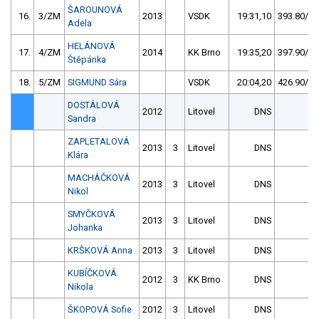
ŠAROUNOVÁ
16.
3/ZM
2013
VSDK
19:31,10
393.80/50
Adela
HELÁNOVÁ
17.
4/ZM
2014
KK Brno
19:35,20
397.90/51
Štěpánka
18.
5/ZM
SIGMUND Sára
VSDK
20:04,20
426.90/54
DOSTÁLOVÁ
2012
Litovel
DNS
Sandra
ZAPLETALOVÁ
2013
3
Litovel
DNS
Klára
MACHÁČKOVÁ
2013
3
Litovel
DNS
Nikol
SMYČKOVÁ
2013
3
Litovel
DNS
Johanka
KRŠKOVÁ Anna
2013
3
Litovel
DNS
KUBÍČKOVÁ
2012
3
KK Brno
DNS
Nikola
ŠKOPOVÁ Sofie
2012
3
Litovel
DNS