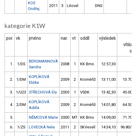
KOS
2011
3
Litovel
DNS
Ondřej
kategorie K1W
por.
vk
jméno
nar.
vt
oddíl
výsledek
vítěz
s /
BERGMANNOVÁ
1.
1/DS
2008
1
KK Brno
12:57,30
Sandra
KOPLÍKOVÁ
2.
1/DM
2009
2
Kroměříž
13:11,00
13.70/1
Eliška
3.
1/U23
STŘECHOVÁ Ela
2005
1
VSDK
13:42,30
45.00/5
KOPLÍKOVÁ
4.
2/DM
2009
2
Kroměříž
14:01,80
64.50/8
Adéla
5.
NĚMCOVÁ Marie
2000
MT
KK Brno
14:09,00
71.70/9
6.
1/ZS
LOVECKÁ Nela
2011
2
SKVeselí
14:34,10
96.80/12