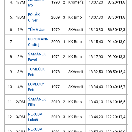
4.
1/VM
1990
2
Kroměříž
13:07,20
83.20/11,8
Ivo
POLÁK
5.
1/DM
2009
3
KK Brno
13:07,30
83.30/11,8
Oliver
6.
1/V
TŮMA Jan
1979
SKVeselí
13:10,30
86.30/12,3
BERGMANN
7.
2000
1
KK Brno
13:15,40
91.40/13,0
Ondřej
ŠAMÁNEK
8.
2/V
1972
2
KK Brno
13:17,90
93.90/13,3
Pavel
TOMEČEK
9.
3/V
1978
SKVeselí
13:32,50
108.50/15,4
Petr
LOVECKÝ
10.
4/V
1977
SKVeselí
13:34,40
110.40/15,7
Petr
ŠAMÁNEK
11.
2/DM
2010
2
KK Brno
13:40,10
116.10/16,5
Filip
NEKUDA
12.
3/DM
2010
3
KK Brno
13:46,20
122.20/17,4
Lukáš
NEKUDA
13.
2/VM
1983
3
KK Brno
13:57,40
133.40/18,9