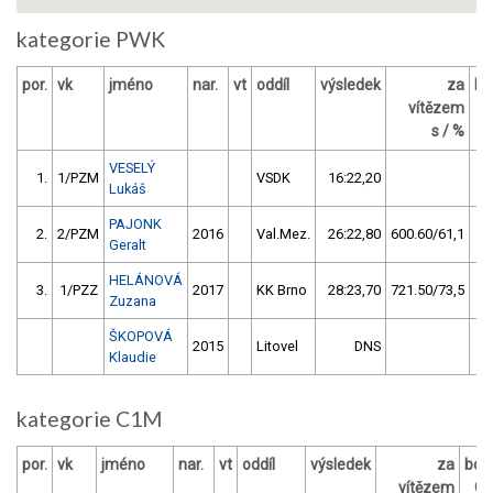
kategorie PWK
por.
vk
jméno
nar.
vt
oddíl
výsledek
za
bo
vítězem
s / %
VESELÝ
1.
1/PZM
VSDK
16:22,20
Lukáš
PAJONK
2.
2/PZM
2016
Val.Mez.
26:22,80
600.60/61,1
Geralt
HELÁNOVÁ
3.
1/PZZ
2017
KK Brno
28:23,70
721.50/73,5
Zuzana
ŠKOPOVÁ
2015
Litovel
DNS
Klaudie
kategorie C1M
por.
vk
jméno
nar.
vt
oddíl
výsledek
za
bod
vítězem
O