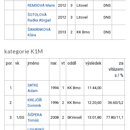
REMSOVÁ Marie
2012
3
Litovel
DNS
ŠOTOLOVÁ
2012
3
Litovel
DNS
Radka Abigail
ŠAMÁNKOVÁ
2013
2
KK Brno
DNS
Klára
kategorie K1M
por.
vk
jméno
nar.
vt
oddíl
výsledek
za
b
vítězem
s / %
SATKE
1.
1994
1
KK Brno
11:44,00
Adam
KREJČÍŘ
2.
1996
2
KK Brno
12:20,60
36.60/5,2
Dominik
ŠIŠPERA
3.
1/DS
2008
2
SKVeselí
13:01,80
77.80/11,1
Tomáš
LIGURSKÝ