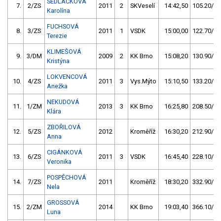
SEDLÁČKOVÁ
7.
2/ZS
2011
2
SKVeselí
14:42,50
105.20/13
Karolína
FUCHSOVÁ
8.
3/ZS
2011
1
VSDK
15:00,00
122.70/15
Terezie
KLIMEŠOVÁ
9.
3/DM
2009
2
KK Brno
15:08,20
130.90/16
Kristýna
LOKVENCOVÁ
10.
4/ZS
2011
3
Vys.Mýto
15:10,50
133.20/17
Anežka
NEKUDOVÁ
11.
1/ZM
2013
3
KK Brno
16:25,80
208.50/26
Klára
ZBOŘILOVÁ
12.
5/ZS
2012
Kroměříž
16:30,20
212.90/27
Anna
CIGÁNKOVÁ
13.
6/ZS
2011
3
VSDK
16:45,40
228.10/29
Veronika
POSPĚCHOVÁ
14.
7/ZS
2011
Kroměříž
18:30,20
332.90/42
Nela
GROSSOVÁ
15.
2/ZM
2014
KK Brno
19:03,40
366.10/47
Luna