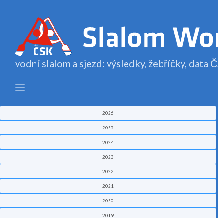
vodní slalom a sjezd: výsledky, žebříčky, data
2026
2025
2024
2023
2022
2021
2020
2019