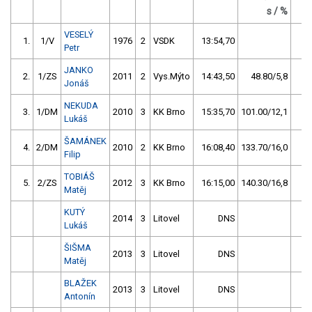
s / %
VESELÝ
1.
1/V
1976
2
VSDK
13:54,70
1
Petr
JANKO
2.
1/ZS
2011
2
Vys.Mýto
14:43,50
48.80/5,8
1
Jonáš
NEKUDA
3.
1/DM
2010
3
KK Brno
15:35,70
101.00/12,1
Lukáš
ŠAMÁNEK
4.
2/DM
2010
2
KK Brno
16:08,40
133.70/16,0
Filip
TOBIÁŠ
5.
2/ZS
2012
3
KK Brno
16:15,00
140.30/16,8
Matěj
KUTÝ
2014
3
Litovel
DNS
Lukáš
ŠIŠMA
2013
3
Litovel
DNS
Matěj
BLAŽEK
2013
3
Litovel
DNS
Antonín