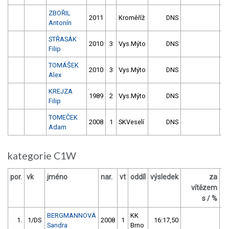
ZBOŘIL
2011
Kroměříž
DNS
Antonín
STŘASÁK
2010
3
Vys.Mýto
DNS
Filip
TOMÁŠEK
2010
3
Vys.Mýto
DNS
Alex
KREJZA
1989
2
Vys.Mýto
DNS
Filip
TOMEČEK
2008
1
SKVeselí
DNS
Adam
kategorie C1W
por.
vk
jméno
nar.
vt
oddíl
výsledek
za
b
vítězem
s / %
BERGMANNOVÁ
KK
1.
1/DS
2008
1
16:17,50
Sandra
Brno