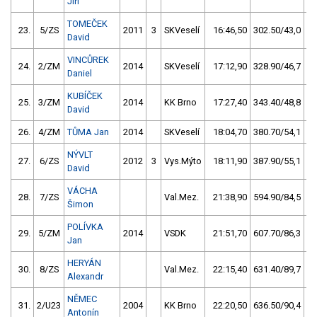
Jiří
TOMEČEK
23.
5/ZS
2011
3
SKVeselí
16:46,50
302.50/43,0
David
VINCŮREK
24.
2/ZM
2014
SKVeselí
17:12,90
328.90/46,7
Daniel
KUBÍČEK
25.
3/ZM
2014
KK Brno
17:27,40
343.40/48,8
David
26.
4/ZM
TŮMA Jan
2014
SKVeselí
18:04,70
380.70/54,1
NÝVLT
27.
6/ZS
2012
3
Vys.Mýto
18:11,90
387.90/55,1
David
VÁCHA
28.
7/ZS
Val.Mez.
21:38,90
594.90/84,5
Šimon
POLÍVKA
29.
5/ZM
2014
VSDK
21:51,70
607.70/86,3
Jan
HERYÁN
30.
8/ZS
Val.Mez.
22:15,40
631.40/89,7
Alexandr
NĚMEC
31.
2/U23
2004
KK Brno
22:20,50
636.50/90,4
Antonín