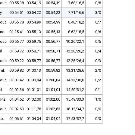
ouc
00:55,38
00:54,19
00:54,19
7.68/16,5
0/8
y
00:54,51
00:54,22
00:54,22
7.71/16,6
3/0
ouc
00:55,78
00:54,99
00:54,99
8.48/18,2
0/7
rno
01:25,41
00:55,13
00:55,13
8.62/18,5
0/6
ouc
00:56,77
00:59,75
00:56,77
10.26/22,1
0/5
el
01:59,72
00:58,71
00:58,71
12.20/26,2
0/4
ouc
00:59,22
00:58,77
00:58,77
12.26/26,4
0/3
ml.
00:59,82
01:00,13
00:59,82
13.31/28,6
2/0
ouc
01:03,42
01:00,84
01:00,84
14.33/30,8
0/2
el
01:02,36
01:01,01
01:01,01
14.50/31,2
0/1
Plz
01:04,52
01:02,00
01:02,00
15.49/33,3
1/0
ouc
01:02,63
01:11,78
01:02,63
16.12/34,7
0/0
ub.
01:06,61
01:04,04
01:04,04
17.53/37,7
0/0