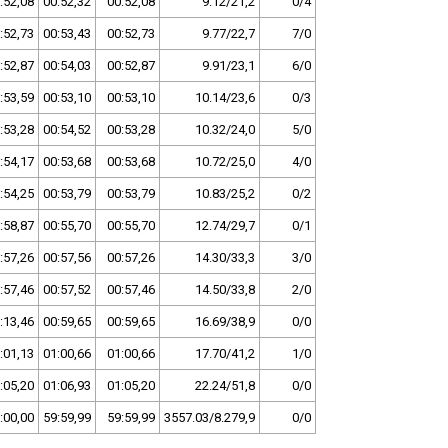
:52,08
00:52,32
00:52,08
9.12/21,2
0/4
:52,73
00:53,43
00:52,73
9.77/22,7
7/0
:52,87
00:54,03
00:52,87
9.91/23,1
6/0
:53,59
00:53,10
00:53,10
10.14/23,6
0/3
:53,28
00:54,52
00:53,28
10.32/24,0
5/0
:54,17
00:53,68
00:53,68
10.72/25,0
4/0
:54,25
00:53,79
00:53,79
10.83/25,2
0/2
:58,87
00:55,70
00:55,70
12.74/29,7
0/1
:57,26
00:57,56
00:57,26
14.30/33,3
3/0
:57,46
00:57,52
00:57,46
14.50/33,8
2/0
:13,46
00:59,65
00:59,65
16.69/38,9
0/0
:01,13
01:00,66
01:00,66
17.70/41,2
1/0
:05,20
01:06,93
01:05,20
22.24/51,8
0/0
:00,00
59:59,99
59:59,99
3557.03/8.279,9
0/0