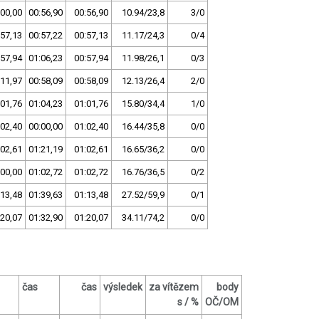
:00,00
00:56,90
00:56,90
10.94/23,8
3/0
:57,13
00:57,22
00:57,13
11.17/24,3
0/4
:57,94
01:06,23
00:57,94
11.98/26,1
0/3
:11,97
00:58,09
00:58,09
12.13/26,4
2/0
:01,76
01:04,23
01:01,76
15.80/34,4
1/0
:02,40
00:00,00
01:02,40
16.44/35,8
0/0
:02,61
01:21,19
01:02,61
16.65/36,2
0/0
:00,00
01:02,72
01:02,72
16.76/36,5
0/2
:13,48
01:39,63
01:13,48
27.52/59,9
0/1
:20,07
01:32,90
01:20,07
34.11/74,2
0/0
čas
čas
výsledek
za vítězem
body
s / %
OČ/OM