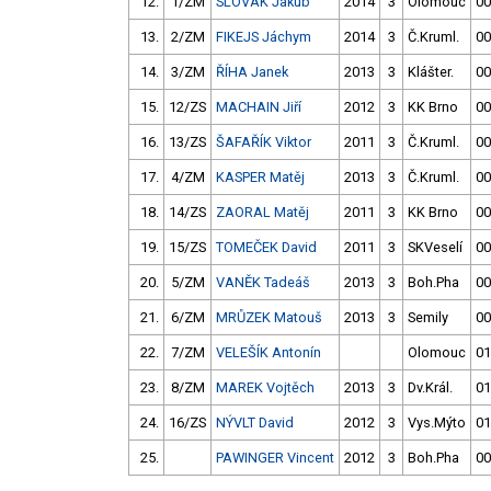
12.
1/ZM
SLOVÁK Jakub
2014
3
Olomouc
00
13.
2/ZM
FIKEJS Jáchym
2014
3
Č.Kruml.
00
14.
3/ZM
ŘÍHA Janek
2013
3
Klášter.
00
15.
12/ZS
MACHAIN Jiří
2012
3
KK Brno
00
16.
13/ZS
ŠAFAŘÍK Viktor
2011
3
Č.Kruml.
00
17.
4/ZM
KASPER Matěj
2013
3
Č.Kruml.
00
18.
14/ZS
ZAORAL Matěj
2011
3
KK Brno
00
19.
15/ZS
TOMEČEK David
2011
3
SKVeselí
00
20.
5/ZM
VANĚK Tadeáš
2013
3
Boh.Pha
00
21.
6/ZM
MRŮZEK Matouš
2013
3
Semily
00
22.
7/ZM
VELEŠÍK Antonín
Olomouc
01
23.
8/ZM
MAREK Vojtěch
2013
3
Dv.Král.
01
24.
16/ZS
NÝVLT David
2012
3
Vys.Mýto
01
25.
PAWINGER Vincent
2012
3
Boh.Pha
00