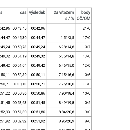
as
čas
výsledek
za vítězem
body
s / %
OČ/OM
:42,96
00:43,45
00:42,96
21/0
:44,47
00:45,30
00:44,47
1.51/3,5
17/0
:49,24
00:50,73
00:49,24
6.28/14,6
0/7
:49,32
00:51,19
00:49,32
6.36/14,8
13/0
:49,42
00:51,04
00:49,42
6.46/15,0
12/0
:50,11
00:52,39
00:50,11
7.15/16,6
0/6
:50,71
01:38,13
00:50,71
7.75/18,0
11/0
:51,22
00:50,86
00:50,86
7.90/18,4
10/0
:51,45
00:53,63
00:51,45
8.49/19,8
0/5
:52,93
00:51,80
00:51,80
8.84/20,6
9/0
:51,92
00:52,32
00:51,92
8.96/20,9
8/0