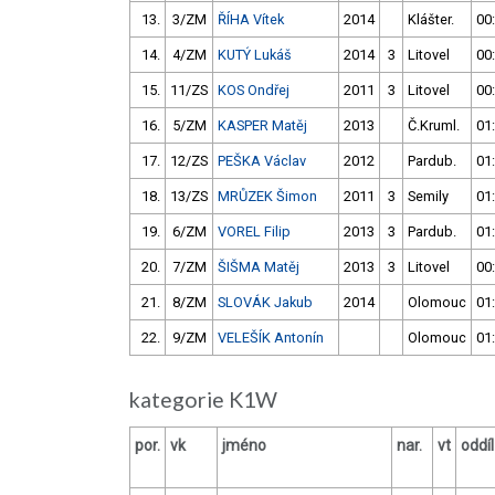
13.
3/ZM
ŘÍHA Vítek
2014
Klášter.
00
14.
4/ZM
KUTÝ Lukáš
2014
3
Litovel
00
15.
11/ZS
KOS Ondřej
2011
3
Litovel
00
16.
5/ZM
KASPER Matěj
2013
Č.Kruml.
01
17.
12/ZS
PEŠKA Václav
2012
Pardub.
01
18.
13/ZS
MRŮZEK Šimon
2011
3
Semily
01
19.
6/ZM
VOREL Filip
2013
3
Pardub.
01
20.
7/ZM
ŠIŠMA Matěj
2013
3
Litovel
00
21.
8/ZM
SLOVÁK Jakub
2014
Olomouc
01
22.
9/ZM
VELEŠÍK Antonín
Olomouc
01
kategorie K1W
por.
vk
jméno
nar.
vt
oddíl