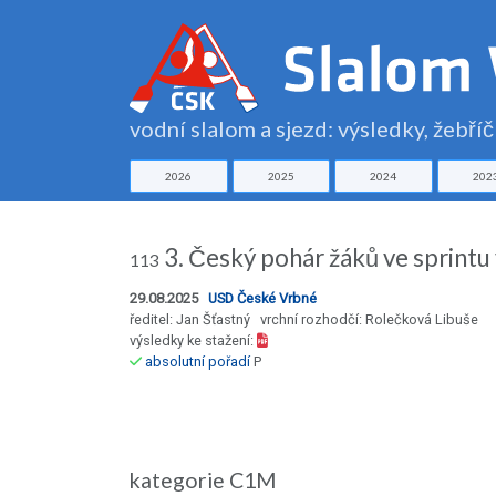
vodní slalom a sjezd: výsledky, žebří
2026
2025
2024
202
3. Český pohár žáků ve sprint
113
29.08.2025
USD České Vrbné
ředitel: Jan Šťastný vrchní rozhodčí: Rolečková Libuše
výsledky ke stažení:
absolutní pořadí
P
kategorie C1M