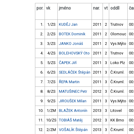
por.
vk
jméno
nar.
vt
oddíl
ča
1.
1/ZS
KUDĚJ Jan
2011
2
Trutnov
00
2.
2/ZS
BOTEK Dominik
2011
2
Olomouc
00
3.
3/ZS
JANKO Jonáš
2011
2
Vys.Mýto
00
4.
4/ZS
BOLEHOVSKÝ Oto
2011
2
Trutnov
00
5.
5/ZS
ČAPEK Jiří
2011
3
Loko Plz
00
6.
6/ZS
SEDLÁČEK Štěpán
2011
3
Č.Kruml.
00
7.
7/ZS
ŘEPA Martin
2011
3
Č.Kruml.
00
8.
8/ZS
MATUŠINEC Petr
2012
3
Č.Kruml.
00
9.
9/ZS
JIROUŠEK Milan
2011
3
Vys.Mýto
00
10.
1/ZM
BLAŽEK Antonín
2013
3
Litovel
00
11.
10/ZS
TOBIÁŠ Matěj
2012
3
KK Brno
00
12.
2/ZM
VOŠALÍK Štěpán
2013
3
Č.Kruml.
00