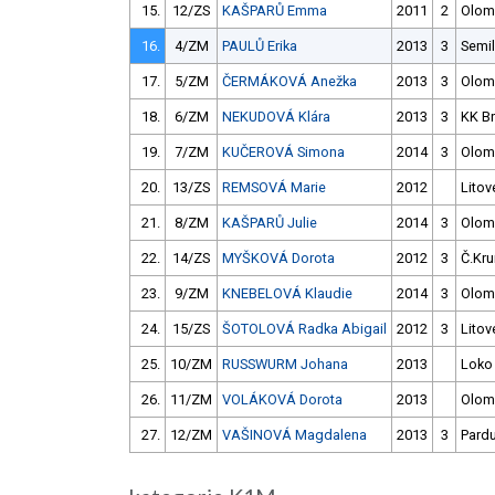
15.
12/ZS
KAŠPARŮ Emma
2011
2
Olom
16.
4/ZM
PAULŮ Erika
2013
3
Semil
17.
5/ZM
ČERMÁKOVÁ Anežka
2013
3
Olom
18.
6/ZM
NEKUDOVÁ Klára
2013
3
KK B
19.
7/ZM
KUČEROVÁ Simona
2014
3
Olom
20.
13/ZS
REMSOVÁ Marie
2012
Litov
21.
8/ZM
KAŠPARŮ Julie
2014
3
Olom
22.
14/ZS
MYŠKOVÁ Dorota
2012
3
Č.Kru
23.
9/ZM
KNEBELOVÁ Klaudie
2014
3
Olom
24.
15/ZS
ŠOTOLOVÁ Radka Abigail
2012
3
Litov
25.
10/ZM
RUSSWURM Johana
2013
Loko 
26.
11/ZM
VOLÁKOVÁ Dorota
2013
Olom
27.
12/ZM
VAŠINOVÁ Magdalena
2013
3
Pard