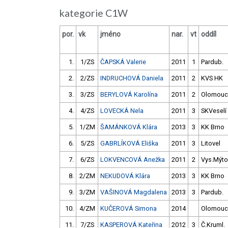
kategorie C1W
por.
vk
jméno
nar.
vt
oddíl
1.
1/ZS
ČAPSKÁ Valerie
2011
1
Pardub.
2.
2/ZS
INDRUCHOVÁ Daniela
2011
2
KVS HK
3.
3/ZS
BERYLOVÁ Karolína
2011
2
Olomouc
4.
4/ZS
LOVECKÁ Nela
2011
3
SKVeselí
5.
1/ZM
ŠAMÁNKOVÁ Klára
2013
3
KK Brno
6.
5/ZS
GABRLÍKOVÁ Eliška
2011
3
Litovel
7.
6/ZS
LOKVENCOVÁ Anežka
2011
2
Vys.Mýto
8.
2/ZM
NEKUDOVÁ Klára
2013
3
KK Brno
9.
3/ZM
VAŠINOVÁ Magdalena
2013
3
Pardub.
10.
4/ZM
KUČEROVÁ Simona
2014
Olomouc
11.
7/ZS
KASPEROVÁ Kateřina
2012
3
Č.Kruml.