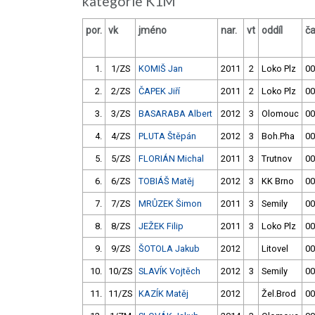
kategorie K1M
por.
vk
jméno
nar.
vt
oddíl
č
1.
1/ZS
KOMIŠ Jan
2011
2
Loko Plz
00
2.
2/ZS
ČAPEK Jiří
2011
2
Loko Plz
00
3.
3/ZS
BASARABA Albert
2012
3
Olomouc
00
4.
4/ZS
PLUTA Štěpán
2012
3
Boh.Pha
00
5.
5/ZS
FLORIÁN Michal
2011
3
Trutnov
00
6.
6/ZS
TOBIÁŠ Matěj
2012
3
KK Brno
00
7.
7/ZS
MRŮZEK Šimon
2011
3
Semily
00
8.
8/ZS
JEŽEK Filip
2011
3
Loko Plz
00
9.
9/ZS
ŠOTOLA Jakub
2012
Litovel
00
10.
10/ZS
SLAVÍK Vojtěch
2012
3
Semily
00
11.
11/ZS
KAZÍK Matěj
2012
Žel.Brod
00