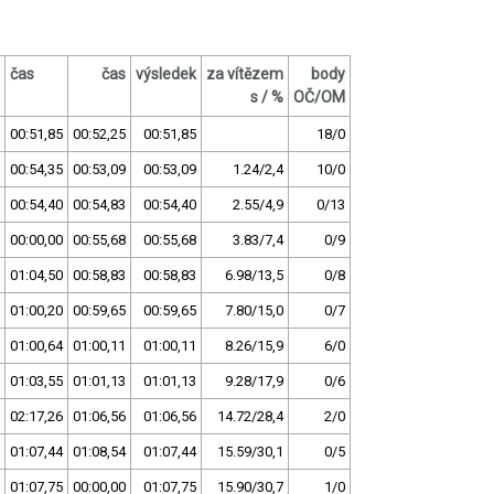
čas
čas
výsledek
za vítězem
body
s / %
OČ/OM
00:51,85
00:52,25
00:51,85
18/0
00:54,35
00:53,09
00:53,09
1.24/2,4
10/0
00:54,40
00:54,83
00:54,40
2.55/4,9
0/13
00:00,00
00:55,68
00:55,68
3.83/7,4
0/9
01:04,50
00:58,83
00:58,83
6.98/13,5
0/8
01:00,20
00:59,65
00:59,65
7.80/15,0
0/7
01:00,64
01:00,11
01:00,11
8.26/15,9
6/0
01:03,55
01:01,13
01:01,13
9.28/17,9
0/6
02:17,26
01:06,56
01:06,56
14.72/28,4
2/0
01:07,44
01:08,54
01:07,44
15.59/30,1
0/5
01:07,75
00:00,00
01:07,75
15.90/30,7
1/0