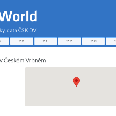
čky, data ČSK DV
3
2022
2021
2020
2019
2
u v Českém Vrbném