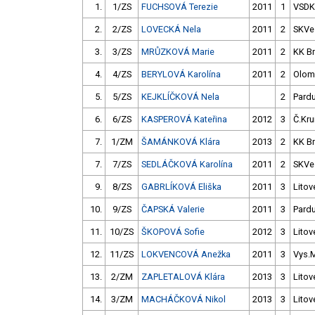
1.
1/ZS
FUCHSOVÁ Terezie
2011
1
VSDK
2.
2/ZS
LOVECKÁ Nela
2011
2
SKVe
3.
3/ZS
MRŮZKOVÁ Marie
2011
2
KK B
4.
4/ZS
BERYLOVÁ Karolína
2011
2
Olom
5.
5/ZS
KEJKLÍČKOVÁ Nela
2
Pard
6.
6/ZS
KASPEROVÁ Kateřina
2012
3
Č.Kru
7.
1/ZM
ŠAMÁNKOVÁ Klára
2013
2
KK B
7.
7/ZS
SEDLÁČKOVÁ Karolína
2011
2
SKVe
9.
8/ZS
GABRLÍKOVÁ Eliška
2011
3
Litov
10.
9/ZS
ČAPSKÁ Valerie
2011
3
Pard
11.
10/ZS
ŠKOPOVÁ Sofie
2012
3
Litov
12.
11/ZS
LOKVENCOVÁ Anežka
2011
3
Vys.
13.
2/ZM
ZAPLETALOVÁ Klára
2013
3
Litov
14.
3/ZM
MACHÁČKOVÁ Nikol
2013
3
Litov