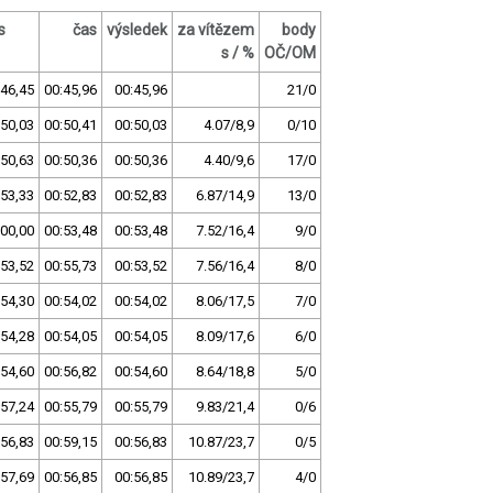
s
čas
výsledek
za vítězem
body
s / %
OČ/OM
:46,45
00:45,96
00:45,96
21/0
:50,03
00:50,41
00:50,03
4.07/8,9
0/10
:50,63
00:50,36
00:50,36
4.40/9,6
17/0
:53,33
00:52,83
00:52,83
6.87/14,9
13/0
:00,00
00:53,48
00:53,48
7.52/16,4
9/0
:53,52
00:55,73
00:53,52
7.56/16,4
8/0
:54,30
00:54,02
00:54,02
8.06/17,5
7/0
:54,28
00:54,05
00:54,05
8.09/17,6
6/0
:54,60
00:56,82
00:54,60
8.64/18,8
5/0
:57,24
00:55,79
00:55,79
9.83/21,4
0/6
:56,83
00:59,15
00:56,83
10.87/23,7
0/5
:57,69
00:56,85
00:56,85
10.89/23,7
4/0