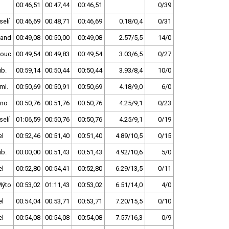
00:46,51
00:47,44
00:46,51
0/39
selí
00:46,69
00:48,71
00:46,69
0.18/0,4
0/31
rand
00:49,08
00:50,00
00:49,08
2.57/5,5
14/0
ouc
00:49,54
00:49,83
00:49,54
3.03/6,5
0/27
ub.
00:59,14
00:50,44
00:50,44
3.93/8,4
10/0
ml.
00:50,69
00:50,91
00:50,69
4.18/9,0
6/0
rno
00:50,76
00:51,76
00:50,76
4.25/9,1
0/23
selí
01:06,59
00:50,76
00:50,76
4.25/9,1
0/19
el
00:52,46
00:51,40
00:51,40
4.89/10,5
0/15
ub.
00:00,00
00:51,43
00:51,43
4.92/10,6
5/0
el
00:52,80
00:54,41
00:52,80
6.29/13,5
0/11
Mýto
00:53,02
01:11,43
00:53,02
6.51/14,0
4/0
el
00:54,04
00:53,71
00:53,71
7.20/15,5
0/10
el
00:54,08
00:54,08
00:54,08
7.57/16,3
0/9