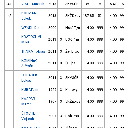
41.
VRAJ Antonín
2013
SKVSČB
138.71
6
135.41
6
KOLMAN
42.
2013
SKŽižkov
137.85
52
4.00
999
Jakub
WENDL Denis
2000
Horš.Týn
4.00
999
4.00
999
KRATOCHVÍL
2013
3
USK Pha
4.00
999
4.00
999
Mika
TRNKA Tobiáš
2011
3
Žel.Brod
4.00
999
4.00
999
KOMÍNEK
2011
3
Č.Lípa
4.00
999
4.00
999
Štěpán
CHLÁDEK
2011
3
SKVSČB
4.00
999
4.00
999
Lukáš
KUBÁT Jiří
1959
3
Klatovy
4.00
999
4.00
999
KAŠPAR
1967
3
SKŽižkov
4.00
999
4.00
999
Martin
ŠTOCHL
2007
3
Boh.Pha
4.00
999
4.00
999
Vojtěch
KVAPIL Martin
1976
2
Sláv.KV
4.00
999
4.00
999