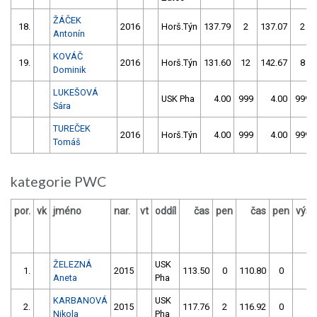
ŽÁČEK
18.
2016
Horš.Týn
137.79
2
137.07
2
Antonín
KOVÁČ
19.
2016
Horš.Týn
131.60
12
142.67
8
Dominik
LUKEŠOVÁ
USK Pha
4.00
999
4.00
999
Sára
TUREČEK
2016
Horš.Týn
4.00
999
4.00
999
Tomáš
kategorie PWC
por.
vk
jméno
nar.
vt
oddíl
čas
pen
čas
pen
výsl
ŽELEZNÁ
USK
1.
2015
113.50
0
110.80
0
11
Aneta
Pha
KARBANOVÁ
USK
2.
2015
117.76
2
116.92
0
11
Nikola
Pha