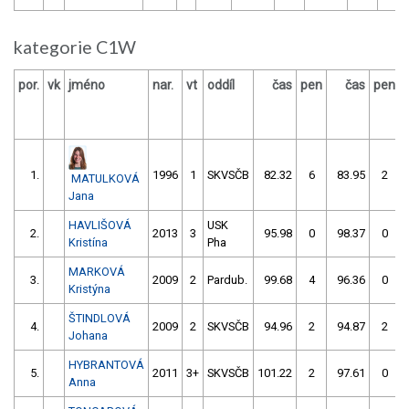
kategorie C1W
por.
vk
jméno
nar.
vt
oddíl
čas
pen
čas
pen
1.
1996
1
SKVSČB
82.32
6
83.95
2
MATULKOVÁ
Jana
HAVLIŠOVÁ
USK
2.
2013
3
95.98
0
98.37
0
Kristína
Pha
MARKOVÁ
3.
2009
2
Pardub.
99.68
4
96.36
0
Kristýna
ŠTINDLOVÁ
4.
2009
2
SKVSČB
94.96
2
94.87
2
Johana
HYBRANTOVÁ
5.
2011
3+
SKVSČB
101.22
2
97.61
0
Anna