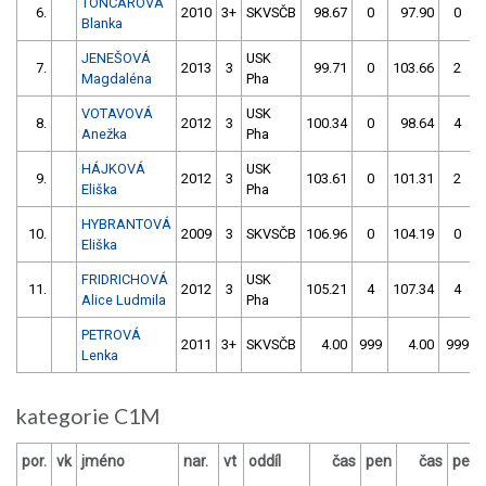
TONCAROVÁ
6.
2010
3+
SKVSČB
98.67
0
97.90
0
Blanka
JENEŠOVÁ
USK
7.
2013
3
99.71
0
103.66
2
Magdaléna
Pha
VOTAVOVÁ
USK
8.
2012
3
100.34
0
98.64
4
Anežka
Pha
HÁJKOVÁ
USK
9.
2012
3
103.61
0
101.31
2
Eliška
Pha
HYBRANTOVÁ
10.
2009
3
SKVSČB
106.96
0
104.19
0
Eliška
FRIDRICHOVÁ
USK
11.
2012
3
105.21
4
107.34
4
Alice Ludmila
Pha
PETROVÁ
2011
3+
SKVSČB
4.00
999
4.00
999
Lenka
kategorie C1M
por.
vk
jméno
nar.
vt
oddíl
čas
pen
čas
pen