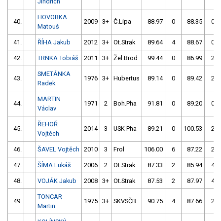
Jindřich
HOVORKA
40.
2009
3+
Č.Lípa
88.97
0
88.35
0
Matouš
41.
ŘÍHA Jakub
2012
3+
Ot.Strak
89.64
4
88.67
0
42.
TRNKA Tobiáš
2011
3+
Žel.Brod
99.44
0
86.99
2
SMETÁNKA
43.
1976
3+
Hubertus
89.14
0
89.42
2
Radek
MARTIN
44.
1971
2
Boh.Pha
91.81
0
89.20
0
Václav
ŘEHOŘ
45.
2014
3
USK Pha
89.21
0
100.53
2
Vojtěch
46.
ŠAVEL Vojtěch
2010
3
Frol
106.00
6
87.22
2
47.
ŠÍMA Lukáš
2006
2
Ot.Strak
87.33
2
85.94
4
48.
VOJÁK Jakub
2008
3+
Ot.Strak
87.53
2
87.97
4
TONCAR
49.
1975
3+
SKVSČB
90.75
4
87.66
2
Martin