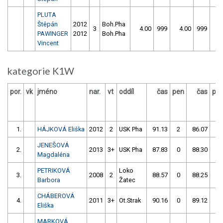
PLUTA
Štěpán
2012
Boh.Pha
3
4.00
999
4.00
999
PAWINGER
2012
Boh.Pha
Vincent
kategorie K1W
por.
vk
jméno
nar.
vt
oddíl
čas
pen
čas
pe
1.
HÁJKOVÁ Eliška
2012
2
USK Pha
91.13
2
86.07
0
JENEŠOVÁ
2.
2013
3+
USK Pha
87.83
0
88.30
0
Magdaléna
PETRIKOVÁ
Loko
3.
2008
2
88.57
0
88.25
0
Barbora
Žatec
CHÁBEROVÁ
4.
2011
3+
Ot.Strak
90.16
0
89.12
2
Eliška
MARKOVÁ