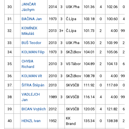
JANČAR
30.
2014
3
USK Pha
101.36
4
102.06
0
Jáchym
31.
BAČINA Jan
1973
3
Č.Lípa
103.18
0
100.60
4
KOMÍNEK
32.
2013
3+
Č.Lípa
101.73
2
4.00
999
Mikuláš
33.
BUŠ Teodor
2013
3
USK Pha
105.30
2
103.99
2
34.
KOLMAN Filip
1973
3
SKŽižkov
104.01
2
105.06
2
CHYBA
35.
2010
3
VS Tábor
104.89
2
104.13
6
Richard
36.
KOLMAN Vít
2010
3
SKŽižkov
108.78
0
4.00
999
37.
ŠITRA Štěpán
2013
SKVSČB
111.92
0
117.69
0
VADLEJCH
38.
1989
3
SKVSČB
116.14
4
4.00
999
Jan
39.
BICAN Vojtěch
2012
SKVSČB
120.05
4
121.82
6
KK
40.
HENZL Ivan
1952
135.34
0
138.38
2
Brand