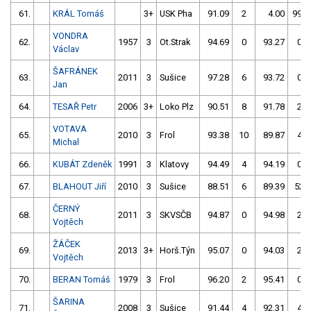
61.
KRÁL Tomáš
3+
USK Pha
91.09
2
4.00
999
VONDRA
62.
1957
3
Ot.Strak
94.69
0
93.27
0
Václav
ŠAFRÁNEK
63.
2011
3
Sušice
97.28
6
93.72
0
Jan
64.
TESAŘ Petr
2006
3+
Loko Plz
90.51
8
91.78
2
VOTAVA
65.
2010
3
Frol
93.38
10
89.87
4
Michal
66.
KUBÁT Zdeněk
1991
3
Klatovy
94.49
4
94.19
0
67.
BLAHOUT Jiří
2010
3
Sušice
88.51
6
89.39
52
ČERNÝ
68.
2011
3
SKVSČB
94.87
0
94.98
2
Vojtěch
ŽÁČEK
69.
2013
3+
Horš.Týn
95.07
0
94.03
2
Vojtěch
70.
BERAN Tomáš
1979
3
Frol
96.20
2
95.41
0
ŠARINA
71.
2008
3
Sušice
91.44
4
92.31
4