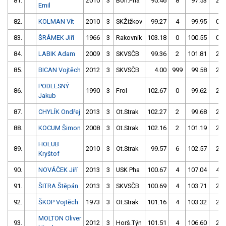
81.
2010
3
Boh.Pha
95.46
8
97.53
2
Emil
82.
KOLMAN Vít
2010
3
SKŽižkov
99.27
4
99.95
0
83.
ŠRÁMEK Jiří
1966
3
Rakovník
103.18
0
100.55
0
84.
LABIK Adam
2009
3
SKVSČB
99.36
2
101.81
2
85.
BICAN Vojtěch
2012
3
SKVSČB
4.00
999
99.58
2
PODLESNÝ
86.
1990
3
Frol
102.67
0
99.62
2
Jakub
87.
CHYLÍK Ondřej
2013
3
Ot.Strak
102.27
2
99.68
2
88.
KOCUM Šimon
2008
3
Ot.Strak
102.16
2
101.19
2
HOLUB
89.
2010
3
Ot.Strak
99.57
6
102.57
2
Kryštof
90.
NOVÁČEK Jiří
2013
3
USK Pha
100.67
4
107.04
4
91.
ŠITRA Štěpán
2013
3
SKVSČB
100.69
4
103.71
2
92.
ŠKOP Vojtěch
1973
3
Ot.Strak
101.16
4
103.32
2
MOLTON Oliver
93.
2012
3
Horš.Týn
101.51
4
106.60
2