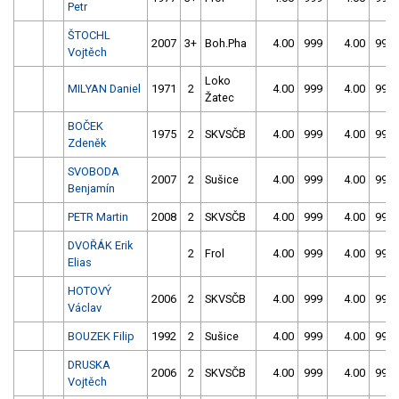
Petr
ŠTOCHL
2007
3+
Boh.Pha
4.00
999
4.00
999
Vojtěch
Loko
MILYAN Daniel
1971
2
4.00
999
4.00
999
Žatec
BOČEK
1975
2
SKVSČB
4.00
999
4.00
999
Zdeněk
SVOBODA
2007
2
Sušice
4.00
999
4.00
999
Benjamín
PETR Martin
2008
2
SKVSČB
4.00
999
4.00
999
DVOŘÁK Erik
2
Frol
4.00
999
4.00
999
Elias
HOTOVÝ
2006
2
SKVSČB
4.00
999
4.00
999
Václav
BOUZEK Filip
1992
2
Sušice
4.00
999
4.00
999
DRUSKA
2006
2
SKVSČB
4.00
999
4.00
999
Vojtěch