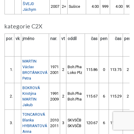
ŠVEJD
2007
2+
Sušice
4.00
999
4.00
999
Jáchym
kategorie C2X
por.
vk
jméno
nar.
vt
oddíl
čas
pen
čas
pen
MARTIN
Václav
1971
Boh.Pha
1.
2
115.86
0
113.75
2
BROTÁNKOVÁ
2001
Loko Plz
Petra
BOKROVÁ
Kristýna
1991
Boh.Pha
2.
2
115.67
6
115.29
2
MARTIN
2009
Boh.Pha
Jakub
TONCAROVÁ
Blanka
2010
SKVSČB
3.
3
120.67
6
117.87
2
HYBRANTOVÁ
2011
SKVSČB
Anna