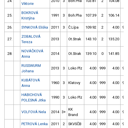
24.
2010
3
Boh.Pha
103.81
2
104.08
2
Viktorie
BOKROVÁ
25.
1991
3
Boh.Pha
107.39
2
106.14
0
Kristýna
26.
SYNKOVÁ Eliška
2011
3
Č.Lípa
109.92
2
4.00
99
ZOBALOVÁ
27.
2013
Ot.Strak
143.10
2
135.20
2
Tereza
NOVÁČKOVÁ
28.
2014
Ot.Strak
139.10
0
141.85
0
Anna
RUSSWURM
2013
3
Loko Plz
4.00
999
4.00
99
Johana
KUBÁTOVÁ
1960
3
Klatovy
4.00
999
4.00
99
Anna
HABICHOVÁ
1990
3
Loko Plz
4.00
999
4.00
99
POLESNÁ Jitka
KK
VOLFOVÁ Nela
2014
3+
4.00
999
4.00
99
Brand
PETROVÁ Lenka
2011
2
SKVSČB
4.00
999
4.00
99