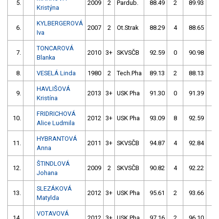
5.
2009
2
Pardub.
88.49
2
89.93
2
Kristýna
KYLBERGEROVÁ
6.
2007
2
Ot.Strak
88.29
4
88.65
2
Iva
TONCAROVÁ
7.
2010
3+
SKVSČB
92.59
0
90.98
0
Blanka
8.
VESELÁ Linda
1980
2
Tech.Pha
89.13
2
88.13
6
HAVLIŠOVÁ
9.
2013
3+
USK Pha
91.30
0
91.39
0
Kristína
FRIDRICHOVÁ
10.
2012
3+
USK Pha
93.09
8
92.59
0
Alice Ludmila
HYBRANTOVÁ
11.
2011
3+
SKVSČB
94.87
4
92.84
0
Anna
ŠTINDLOVÁ
12.
2009
2
SKVSČB
90.82
4
92.22
2
Johana
SLEZÁKOVÁ
13.
2012
3+
USK Pha
95.61
2
93.66
2
Matylda
VOTAVOVÁ
14.
2012
3+
USK Pha
97.16
2
96.10
0