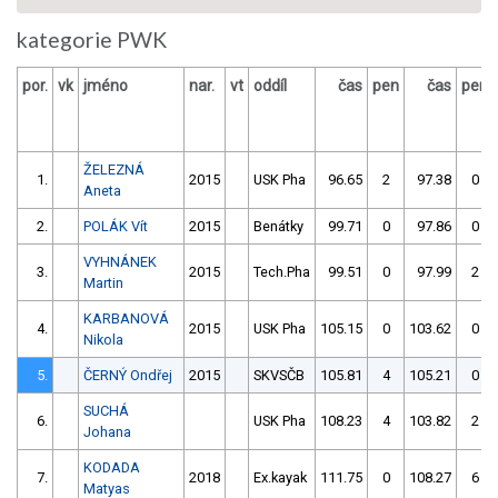
kategorie PWK
por.
vk
jméno
nar.
vt
oddíl
čas
pen
čas
pen
ŽELEZNÁ
1.
2015
USK Pha
96.65
2
97.38
0
Aneta
2.
POLÁK Vít
2015
Benátky
99.71
0
97.86
0
VYHNÁNEK
3.
2015
Tech.Pha
99.51
0
97.99
2
Martin
KARBANOVÁ
4.
2015
USK Pha
105.15
0
103.62
0
Nikola
5.
ČERNÝ Ondřej
2015
SKVSČB
105.81
4
105.21
0
SUCHÁ
6.
USK Pha
108.23
4
103.82
2
Johana
KODADA
7.
2018
Ex.kayak
111.75
0
108.27
6
Matyas