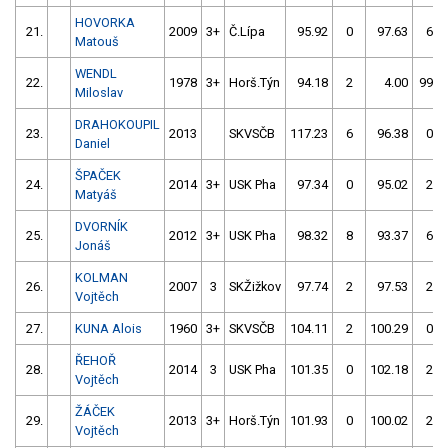
HOVORKA
21.
2009
3+
Č.Lípa
95.92
0
97.63
6
Matouš
WENDL
22.
1978
3+
Horš.Týn
94.18
2
4.00
999
Miloslav
DRAHOKOUPIL
23.
2013
SKVSČB
117.23
6
96.38
0
Daniel
ŠPAČEK
24.
2014
3+
USK Pha
97.34
0
95.02
2
Matyáš
DVORNÍK
25.
2012
3+
USK Pha
98.32
8
93.37
6
Jonáš
KOLMAN
26.
2007
3
SKŽižkov
97.74
2
97.53
2
Vojtěch
27.
KUNA Alois
1960
3+
SKVSČB
104.11
2
100.29
0
ŘEHOŘ
28.
2014
3
USK Pha
101.35
0
102.18
2
Vojtěch
ŽÁČEK
29.
2013
3+
Horš.Týn
101.93
0
100.02
2
Vojtěch