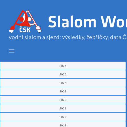
vodní slalom a sjezd: výsledky, žebříčky, data
2026
2025
2024
2023
2022
2021
2020
2019