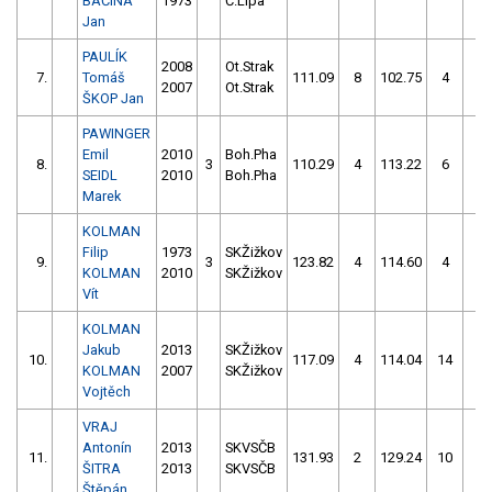
BAČINA
1973
Č.Lípa
Jan
PAULÍK
2008
Ot.Strak
7.
Tomáš
111.09
8
102.75
4
2007
Ot.Strak
ŠKOP Jan
PAWINGER
Emil
2010
Boh.Pha
8.
3
110.29
4
113.22
6
SEIDL
2010
Boh.Pha
Marek
KOLMAN
Filip
1973
SKŽižkov
9.
3
123.82
4
114.60
4
KOLMAN
2010
SKŽižkov
Vít
KOLMAN
Jakub
2013
SKŽižkov
10.
117.09
4
114.04
14
KOLMAN
2007
SKŽižkov
Vojtěch
VRAJ
Antonín
2013
SKVSČB
11.
131.93
2
129.24
10
ŠITRA
2013
SKVSČB
Štěpán