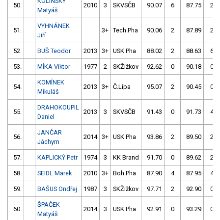
KOLÍNSKÝ
50.
2010
3
SKVSČB
90.07
6
87.75
2
Matyáš
VYHNÁNEK
51.
3+
Tech.Pha
90.06
2
87.89
2
Jiří
52.
BUŠ Teodor
2013
3+
USK Pha
88.02
2
88.63
6
53.
MÍKA Viktor
1977
2
SKŽižkov
92.62
0
90.18
0
KOMÍNEK
54.
2013
3+
Č.Lípa
95.07
2
90.45
0
Mikuláš
DRAHOKOUPIL
55.
2013
3
SKVSČB
91.43
0
91.73
4
Daniel
JANČAR
56.
2014
3+
USK Pha
93.86
2
89.50
2
Jáchym
57.
KAPLICKÝ Petr
1974
3
KK Brand
91.70
0
89.62
2
58.
SEIDL Marek
2010
3+
Boh.Pha
87.90
4
87.95
4
59.
BAŠUS Ondřej
1987
3
SKŽižkov
97.71
2
92.90
0
ŠPAČEK
60.
2014
3
USK Pha
92.91
0
93.29
0
Matyáš