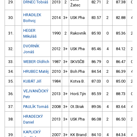
29.
DRNEC Tobiáš
2013
2
82.71
2
87.38
0
Žatec
HRADILEK
30.
2014
3+
USK Pha
83.57
2
82.88
4
Bořivoj
HEGER
31.
1990
2
Rakovník
85.93
0
85.36
2
Mikuláš
DVORNÍK
32.
2012
3+
USK Pha
85.46
4
84.12
2
Jonáš
33.
WEBER Oldřich
1987
3+
SKVSČB
86.79
0
86.47
0
34.
HRUBEC Matěj
2010
3+
Boh.Pha
84.54
2
86.39
4
35.
KUBÁT Jiří
1984
Kotva B.
87.03
0
85.00
2
VEJVANČICKÝ
36.
2013
3+
Horš.Týn
85.59
2
88.73
0
Petr
37.
PAULÍK Tomáš
2008
3+
Ot.Strak
89.06
4
83.64
4
HRADECKÝ
38.
2013
3+
USK Pha
86.08
2
86.50
2
Daniel
KAPLICKÝ
39.
2007
3+
KK Brand
84.10
4
84.34
4