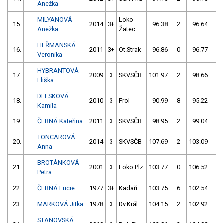
Anežka
MILYANOVÁ
Loko
15.
2014
3+
96.38
2
96.64
0
Anežka
Žatec
HEŘMANSKÁ
16.
2011
3+
Ot.Strak
96.86
0
96.77
2
Veronika
HYBRANTOVÁ
17.
2009
3
SKVSČB
101.97
2
98.66
0
Eliška
DLESKOVÁ
18.
2010
3
Frol
90.99
8
95.22
4
Kamila
19.
ČERNÁ Kateřina
2011
3
SKVSČB
98.95
2
99.04
6
TONCAROVÁ
20.
2014
3
SKVSČB
107.69
2
103.09
0
Anna
BROTÁNKOVÁ
21.
2001
3
Loko Plz
103.77
0
106.52
6
Petra
22.
ČERNÁ Lucie
1977
3+
Kadaň
103.75
6
102.54
2
23.
MARKOVÁ Jitka
1978
3
Dv.Král.
104.15
2
102.92
2
STANOVSKÁ