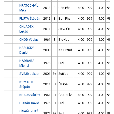
KRATOCHVÍL
2013
3
USK Pha
4.00
999
4.00
999
Mika
PLUTA Štěpán
2012
3
Boh.Pha
4.00
999
4.00
999
CHLÁDEK
2011
3
SKVSČB
4.00
999
4.00
999
Lukáš
CHOD Václav
1961
3
Blovice
4.00
999
4.00
999
KAPLICKÝ
2009
3
KK Brand
4.00
999
4.00
999
Daniel
HADRABA
1976
3
Frol
4.00
999
4.00
999
Michal
ŠVEJD Jakub
2001
3+
Sušice
4.00
999
4.00
999
KOMÍNEK
2011
3+
Č.Lípa
4.00
999
4.00
999
Štěpán
KRAUS Václav
1961
3+
ČSAD Plz
4.00
999
4.00
999
HORÁK David
1976
3+
Frol
4.00
999
4.00
999
CÍSAŘOVSKÝ
1977
3+
Frol
4.00
999
4.00
999