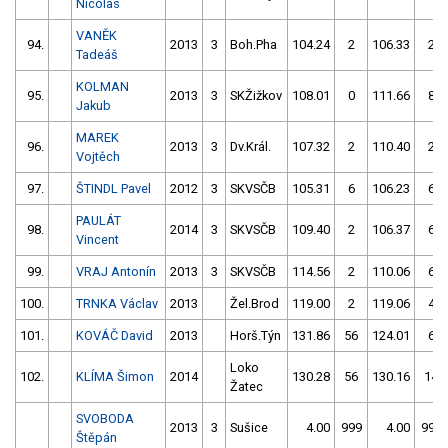
Nicolas
VANĚK
94.
2013
3
Boh.Pha
104.24
2
106.33
2
Tadeáš
KOLMAN
95.
2013
3
SKŽižkov
108.01
0
111.66
8
Jakub
MAREK
96.
2013
3
Dv.Král.
107.32
2
110.40
2
Vojtěch
97.
ŠTINDL Pavel
2012
3
SKVSČB
105.31
6
106.23
6
PAULÁT
98.
2014
3
SKVSČB
109.40
2
106.37
6
Vincent
99.
VRAJ Antonín
2013
3
SKVSČB
114.56
2
110.06
6
100.
TRNKA Václav
2013
Žel.Brod
119.00
2
119.06
4
101.
KOVÁČ David
2013
Horš.Týn
131.86
56
124.01
6
Loko
102.
KLÍMA Šimon
2014
130.28
56
130.16
14
Žatec
SVOBODA
2013
3
Sušice
4.00
999
4.00
999
Štěpán