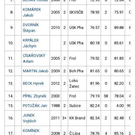
KOMÁREK
8.
2005
2
SKVSČB
78.93
2
75.91
0
Jakub
DVORNÍK
9.
2010
2
USK Pha
76.57
2
89.88
8
Štěpán
KRPÁLEK
10.
2
USK Pha
80.18
0
85.61
6
Jáchym
CÍSAŘOVSKÝ
11.
2005
2
Frol
79.52
2
81.85
4
Adam
12.
MARTIN Jakub
2009
2
Boh.Pha
81.65
0
80.65
2
Loko
13.
BECK Hynek
2012
2
81.96
0
82.20
0
Žatec
14.
PÍPAL Zbyněk
2003
Frol
79.19
58
78.04
4
15.
POTUŽÁK Jan
1988
2
Sušice
82.24
0
4.00
999
JUNEK
16.
2011
3+
KK Brand
82.54
2
82.48
0
Vojtěch
KOMÍNEK
17.
2008
2
Č.Lípa
78.76
4
85.16
2