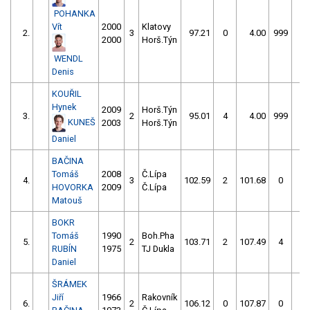
POHANKA
Vít
2000
Klatovy
2.
3
97.21
0
4.00
999
2000
Horš.Týn
WENDL
Denis
KOUŘIL
Hynek
2009
Horš.Týn
3.
2
95.01
4
4.00
999
KUNEŠ
2003
Horš.Týn
Daniel
BAČINA
Tomáš
2008
Č.Lípa
4.
3
102.59
2
101.68
0
HOVORKA
2009
Č.Lípa
Matouš
BOKR
Tomáš
1990
Boh.Pha
5.
2
103.71
2
107.49
4
RUBÍN
1975
TJ Dukla
Daniel
ŠRÁMEK
Jiří
1966
Rakovník
6.
2
106.12
0
107.87
0