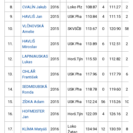
8.
CVALÍN Jakub
2016
Loko Plz
108.87
4
111.27
2
9.
HAVLIŠ Jan
2015
USK Pha
110.84
4
111.15
2
VLČNOVSKÁ
10.
2015
SKVSČB
113.67
0
120.90
58
Amelie
HAVLIŠ
11.
2015
USK Pha
113.89
6
112.51
2
Miroslav
LAPINIAUSKAS
12.
2015
Horš.Týn
115.53
0
112.82
2
Lukas
CIHLÁŘ
13.
2016
USK Pha
117.96
0
117.79
6
František
SEDMIDUBSKÁ
14.
2016
USK Pha
118.78
0
119.60
2
Ronda
15.
ZÍDKA Adam
2015
USK Pha
112.24
56
115.26
10
HOFMEISTER
16.
2016
Horš.Týn
122.09
4
126.16
2
Jan
Loko
17.
KLÍMA Matyáš
2016
134.94
12
130.59
8
Žatec