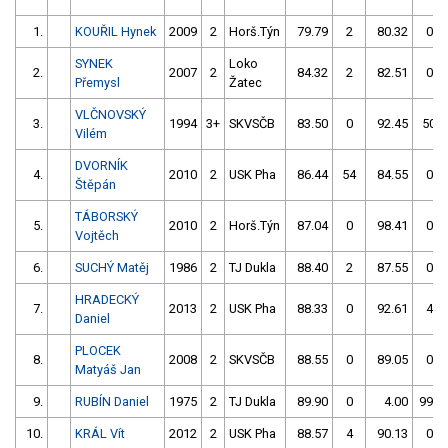
1.
KOUŘIL Hynek
2009
2
Horš.Týn
79.79
2
80.32
0
SYNEK
Loko
2.
2007
2
84.32
2
82.51
0
Přemysl
Žatec
VLČNOVSKÝ
3.
1994
3+
SKVSČB
83.50
0
92.45
50
Vilém
DVORNÍK
4.
2010
2
USK Pha
86.44
54
84.55
0
Štěpán
TÁBORSKÝ
5.
2010
2
Horš.Týn
87.04
0
98.41
0
Vojtěch
6.
SUCHÝ Matěj
1986
2
TJ Dukla
88.40
2
87.55
0
HRADECKÝ
7.
2013
2
USK Pha
88.33
0
92.61
4
Daniel
PLOCEK
8.
2008
2
SKVSČB
88.55
0
89.05
0
Matyáš Jan
9.
RUBÍN Daniel
1975
2
TJ Dukla
89.90
0
4.00
999
10.
KRÁL Vít
2012
2
USK Pha
88.57
4
90.13
0