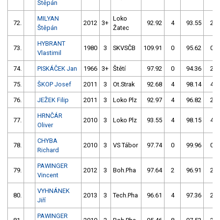
Štěpán
MILYAN
Loko
72.
2012
3+
92.92
4
93.55
2
Štěpán
Žatec
HYBRANT
73.
1980
3
SKVSČB
109.91
0
95.62
0
Vlastimil
74.
PISKÁČEK Jan
1966
3+
Štětí
97.92
0
94.36
2
75.
ŠKOP Josef
2011
3
Ot.Strak
92.68
4
98.14
4
76.
JEŽEK Filip
2011
3
Loko Plz
92.97
4
96.82
2
HRNČÁR
77.
2010
3
Loko Plz
93.55
4
98.15
4
Oliver
CHYBA
78.
2010
3
VS Tábor
97.74
0
99.96
0
Richard
PAWINGER
79.
2012
3
Boh.Pha
97.64
2
96.91
2
Vincent
VYHNÁNEK
80.
2013
3
Tech.Pha
96.61
4
97.36
2
Jiří
PAWINGER