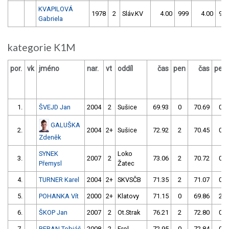
KVAPILOVÁ
1978
2
Sláv.KV
4.00
999
4.00
99
Gabriela
kategorie K1M
por.
vk
jméno
nar.
vt
oddíl
čas
pen
čas
pen
1.
ŠVEJD Jan
2004
2
Sušice
69.93
0
70.69
0
GALUŠKA
2.
2004
2+
Sušice
72.92
2
70.45
0
Zdeněk
SYNEK
Loko
3.
2007
2
73.06
2
70.72
0
Přemysl
Žatec
4.
TURNER Karel
2004
2+
SKVSČB
71.35
2
71.07
0
5.
POHANKA Vít
2000
2+
Klatovy
71.15
0
69.86
2
6.
ŠKOP Jan
2007
2
Ot.Strak
76.21
2
72.80
0
7.
BERAN Tobiáš
2008
2
Frol
72.95
0
72.84
0