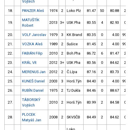
Vojtěch
18.
PANZER Aleš
1974
2
Loko Plz
81.47
50
80.88
2
MATUŠTÍK
19.
2013
3+
USK Pha
83.55
4
82.93
0
Robert
20.
VOLF Jaroslav
1979
3
KK Brand
83.35
0
4.00
999
21.
VOZKA Aleš
1989
2
Sušice
81.45
2
4.00
999
22.
FABIÁN Filip
2010
2
Boh.Pha
86.72
6
81.47
2
23.
KRÁL Vít
2012
3+
USK Pha
83.56
0
84.62
2
24.
MERENUS Jan
2012
2
Č.Lípa
87.16
2
83.73
0
25.
KUNEŠ Daniel
2003
3
Horš.Týn
84.40
0
4.00
999
26.
RUBÍN Daniel
1975
2
TJ Dukla
84.46
0
88.67
2
TÁBORSKÝ
27.
2010
2
Horš.Týn
83.99
2
84.58
0
Vojtěch
PLOCEK
28.
2008
2
SKVSČB
84.49
2
84.62
0
Matyáš Jan
Loko