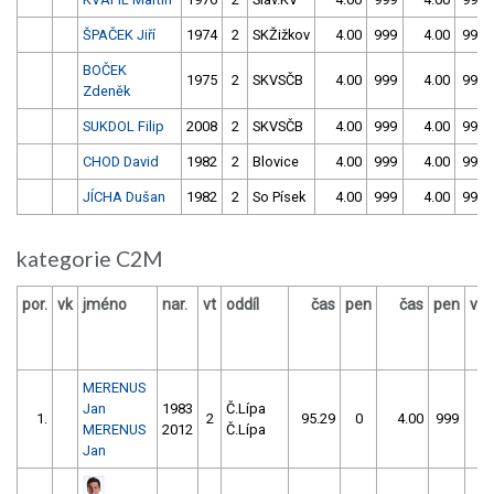
ŠPAČEK Jiří
1974
2
SKŽižkov
4.00
999
4.00
999
BOČEK
1975
2
SKVSČB
4.00
999
4.00
999
Zdeněk
SUKDOL Filip
2008
2
SKVSČB
4.00
999
4.00
999
CHOD David
1982
2
Blovice
4.00
999
4.00
999
JÍCHA Dušan
1982
2
So Písek
4.00
999
4.00
999
kategorie C2M
por.
vk
jméno
nar.
vt
oddíl
čas
pen
čas
pen
výs
MERENUS
Jan
1983
Č.Lípa
1.
2
95.29
0
4.00
999
MERENUS
2012
Č.Lípa
Jan