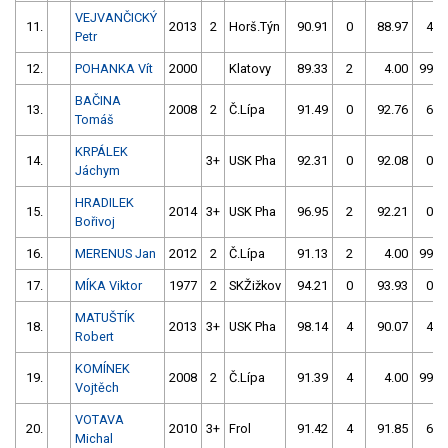
VEJVANČICKÝ
11.
2013
2
Horš.Týn
90.91
0
88.97
4
Petr
12.
POHANKA Vít
2000
Klatovy
89.33
2
4.00
999
BAČINA
13.
2008
2
Č.Lípa
91.49
0
92.76
6
Tomáš
KRPÁLEK
14.
3+
USK Pha
92.31
0
92.08
0
Jáchym
HRADILEK
15.
2014
3+
USK Pha
96.95
2
92.21
0
Bořivoj
16.
MERENUS Jan
2012
2
Č.Lípa
91.13
2
4.00
999
17.
MÍKA Viktor
1977
2
SKŽižkov
94.21
0
93.93
0
MATUŠTÍK
18.
2013
3+
USK Pha
98.14
4
90.07
4
Robert
KOMÍNEK
19.
2008
2
Č.Lípa
91.39
4
4.00
999
Vojtěch
VOTAVA
20.
2010
3+
Frol
91.42
4
91.85
6
Michal