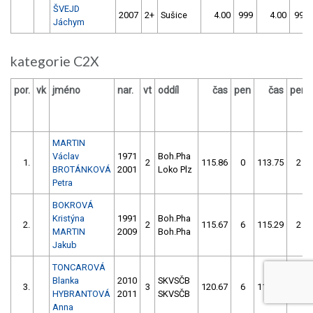
ŠVEJD
2007
2+
Sušice
4.00
999
4.00
999
Jáchym
kategorie C2X
por.
vk
jméno
nar.
vt
oddíl
čas
pen
čas
pen
MARTIN
Václav
1971
Boh.Pha
1.
2
115.86
0
113.75
2
BROTÁNKOVÁ
2001
Loko Plz
Petra
BOKROVÁ
Kristýna
1991
Boh.Pha
2.
2
115.67
6
115.29
2
MARTIN
2009
Boh.Pha
Jakub
TONCAROVÁ
Blanka
2010
SKVSČB
3.
3
120.67
6
117.87
2
HYBRANTOVÁ
2011
SKVSČB
Anna