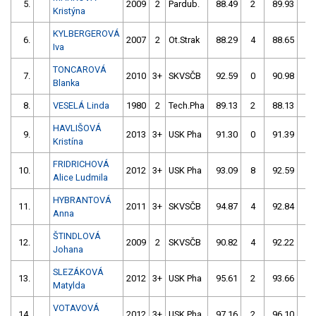
5.
2009
2
Pardub.
88.49
2
89.93
2
Kristýna
KYLBERGEROVÁ
6.
2007
2
Ot.Strak
88.29
4
88.65
2
Iva
TONCAROVÁ
7.
2010
3+
SKVSČB
92.59
0
90.98
0
Blanka
8.
VESELÁ Linda
1980
2
Tech.Pha
89.13
2
88.13
6
HAVLIŠOVÁ
9.
2013
3+
USK Pha
91.30
0
91.39
0
Kristína
FRIDRICHOVÁ
10.
2012
3+
USK Pha
93.09
8
92.59
0
Alice Ludmila
HYBRANTOVÁ
11.
2011
3+
SKVSČB
94.87
4
92.84
0
Anna
ŠTINDLOVÁ
12.
2009
2
SKVSČB
90.82
4
92.22
2
Johana
SLEZÁKOVÁ
13.
2012
3+
USK Pha
95.61
2
93.66
2
Matylda
VOTAVOVÁ
14.
2012
3+
USK Pha
97.16
2
96.10
0