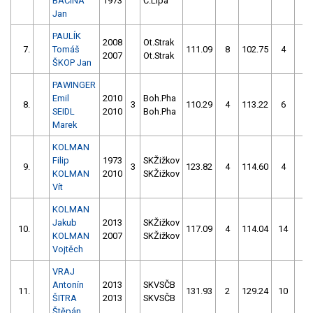
BAČINA
1973
Č.Lípa
Jan
PAULÍK
2008
Ot.Strak
7.
Tomáš
111.09
8
102.75
4
2007
Ot.Strak
ŠKOP Jan
PAWINGER
Emil
2010
Boh.Pha
8.
3
110.29
4
113.22
6
SEIDL
2010
Boh.Pha
Marek
KOLMAN
Filip
1973
SKŽižkov
9.
3
123.82
4
114.60
4
KOLMAN
2010
SKŽižkov
Vít
KOLMAN
Jakub
2013
SKŽižkov
10.
117.09
4
114.04
14
KOLMAN
2007
SKŽižkov
Vojtěch
VRAJ
Antonín
2013
SKVSČB
11.
131.93
2
129.24
10
ŠITRA
2013
SKVSČB
Štěpán