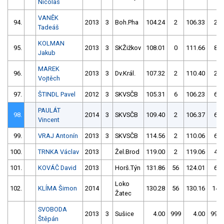
Nicolas
VANĚK
94.
2013
3
Boh.Pha
104.24
2
106.33
2
Tadeáš
KOLMAN
95.
2013
3
SKŽižkov
108.01
0
111.66
8
Jakub
MAREK
96.
2013
3
Dv.Král.
107.32
2
110.40
2
Vojtěch
97.
ŠTINDL Pavel
2012
3
SKVSČB
105.31
6
106.23
6
PAULÁT
98.
2014
3
SKVSČB
109.40
2
106.37
6
Vincent
99.
VRAJ Antonín
2013
3
SKVSČB
114.56
2
110.06
6
100.
TRNKA Václav
2013
Žel.Brod
119.00
2
119.06
4
101.
KOVÁČ David
2013
Horš.Týn
131.86
56
124.01
6
Loko
102.
KLÍMA Šimon
2014
130.28
56
130.16
14
Žatec
SVOBODA
2013
3
Sušice
4.00
999
4.00
999
Štěpán