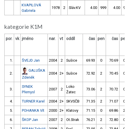
KVAPILOVÁ
1978
2
Sláv.KV
4.00
999
4.00
99
Gabriela
kategorie K1M
por.
vk
jméno
nar.
vt
oddíl
čas
pen
čas
pen
1.
ŠVEJD Jan
2004
2
Sušice
69.93
0
70.69
0
GALUŠKA
2.
2004
2+
Sušice
72.92
2
70.45
0
Zdeněk
SYNEK
Loko
3.
2007
2
73.06
2
70.72
0
Přemysl
Žatec
4.
TURNER Karel
2004
2+
SKVSČB
71.35
2
71.07
0
5.
POHANKA Vít
2000
2+
Klatovy
71.15
0
69.86
2
6.
ŠKOP Jan
2007
2
Ot.Strak
76.21
2
72.80
0
7.
BERAN Tobiáš
2008
2
Frol
72.95
0
72.84
0