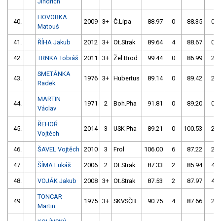
Jindřich
HOVORKA
40.
2009
3+
Č.Lípa
88.97
0
88.35
0
Matouš
41.
ŘÍHA Jakub
2012
3+
Ot.Strak
89.64
4
88.67
0
42.
TRNKA Tobiáš
2011
3+
Žel.Brod
99.44
0
86.99
2
SMETÁNKA
43.
1976
3+
Hubertus
89.14
0
89.42
2
Radek
MARTIN
44.
1971
2
Boh.Pha
91.81
0
89.20
0
Václav
ŘEHOŘ
45.
2014
3
USK Pha
89.21
0
100.53
2
Vojtěch
46.
ŠAVEL Vojtěch
2010
3
Frol
106.00
6
87.22
2
47.
ŠÍMA Lukáš
2006
2
Ot.Strak
87.33
2
85.94
4
48.
VOJÁK Jakub
2008
3+
Ot.Strak
87.53
2
87.97
4
TONCAR
49.
1975
3+
SKVSČB
90.75
4
87.66
2
Martin