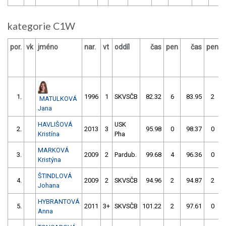
kategorie C1W
por.
vk
jméno
nar.
vt
oddíl
čas
pen
čas
pen
1.
1996
1
SKVSČB
82.32
6
83.95
2
MATULKOVÁ
Jana
HAVLIŠOVÁ
USK
2.
2013
3
95.98
0
98.37
0
Kristína
Pha
MARKOVÁ
3.
2009
2
Pardub.
99.68
4
96.36
0
Kristýna
ŠTINDLOVÁ
4.
2009
2
SKVSČB
94.96
2
94.87
2
Johana
HYBRANTOVÁ
5.
2011
3+
SKVSČB
101.22
2
97.61
0
Anna