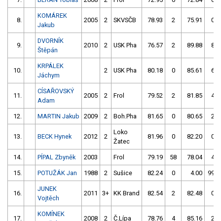
KOMÁREK
8.
2005
2
SKVSČB
78.93
2
75.91
0
Jakub
DVORNÍK
9.
2010
2
USK Pha
76.57
2
89.88
8
Štěpán
KRPÁLEK
10.
2
USK Pha
80.18
0
85.61
6
Jáchym
CÍSAŘOVSKÝ
11.
2005
2
Frol
79.52
2
81.85
4
Adam
12.
MARTIN Jakub
2009
2
Boh.Pha
81.65
0
80.65
2
Loko
13.
BECK Hynek
2012
2
81.96
0
82.20
0
Žatec
14.
PÍPAL Zbyněk
2003
Frol
79.19
58
78.04
4
15.
POTUŽÁK Jan
1988
2
Sušice
82.24
0
4.00
999
JUNEK
16.
2011
3+
KK Brand
82.54
2
82.48
0
Vojtěch
KOMÍNEK
17.
2008
2
Č.Lípa
78.76
4
85.16
2