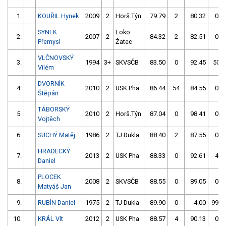
1.
KOUŘIL Hynek
2009
2
Horš.Týn
79.79
2
80.32
0
SYNEK
Loko
2.
2007
2
84.32
2
82.51
0
Přemysl
Žatec
VLČNOVSKÝ
3.
1994
3+
SKVSČB
83.50
0
92.45
50
Vilém
DVORNÍK
4.
2010
2
USK Pha
86.44
54
84.55
0
Štěpán
TÁBORSKÝ
5.
2010
2
Horš.Týn
87.04
0
98.41
0
Vojtěch
6.
SUCHÝ Matěj
1986
2
TJ Dukla
88.40
2
87.55
0
HRADECKÝ
7.
2013
2
USK Pha
88.33
0
92.61
4
Daniel
PLOCEK
8.
2008
2
SKVSČB
88.55
0
89.05
0
Matyáš Jan
9.
RUBÍN Daniel
1975
2
TJ Dukla
89.90
0
4.00
999
10.
KRÁL Vít
2012
2
USK Pha
88.57
4
90.13
0