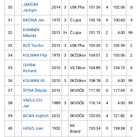
JANČAR
30.
2014
3
USK Pha
101.36
4
102.06
0
Jáchym
31.
BAČINA Jan
1973
3
Č.Lípa
103.18
0
100.60
4
KOMÍNEK
32.
2013
3+
Č.Lípa
101.73
2
4.00
999
Mikuláš
33.
BUŠ Teodor
2013
3
USK Pha
105.30
2
103.99
2
34.
KOLMAN Filip
1973
3
SKŽižkov
104.01
2
105.06
2
CHYBA
35.
2010
3
VS Tábor
104.89
2
104.13
6
Richard
36.
KOLMAN Vít
2010
3
SKŽižkov
108.78
0
4.00
999
37.
ŠITRA Štěpán
2013
SKVSČB
111.92
0
117.69
0
VADLEJCH
38.
1989
3
SKVSČB
116.14
4
4.00
999
Jan
39.
BICAN Vojtěch
2012
SKVSČB
120.05
4
121.82
6
KK
40.
HENZL Ivan
1952
135.34
0
138.38
2
Brand