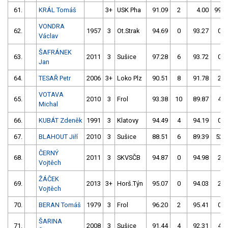
61.
KRÁL Tomáš
3+
USK Pha
91.09
2
4.00
999
VONDRA
62.
1957
3
Ot.Strak
94.69
0
93.27
0
Václav
ŠAFRÁNEK
63.
2011
3
Sušice
97.28
6
93.72
0
Jan
64.
TESAŘ Petr
2006
3+
Loko Plz
90.51
8
91.78
2
VOTAVA
65.
2010
3
Frol
93.38
10
89.87
4
Michal
66.
KUBÁT Zdeněk
1991
3
Klatovy
94.49
4
94.19
0
67.
BLAHOUT Jiří
2010
3
Sušice
88.51
6
89.39
52
ČERNÝ
68.
2011
3
SKVSČB
94.87
0
94.98
2
Vojtěch
ŽÁČEK
69.
2013
3+
Horš.Týn
95.07
0
94.03
2
Vojtěch
70.
BERAN Tomáš
1979
3
Frol
96.20
2
95.41
0
ŠARINA
71.
2008
3
Sušice
91.44
4
92.31
4