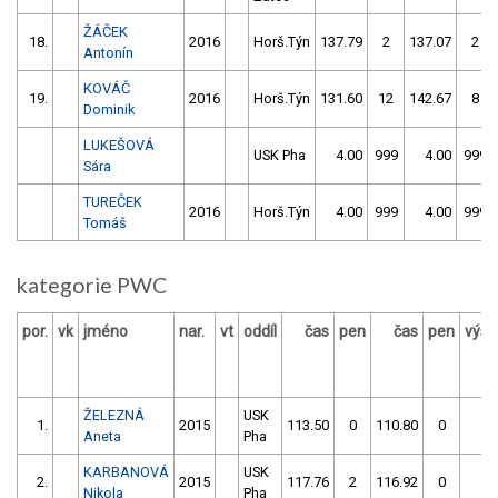
ŽÁČEK
18.
2016
Horš.Týn
137.79
2
137.07
2
Antonín
KOVÁČ
19.
2016
Horš.Týn
131.60
12
142.67
8
Dominik
LUKEŠOVÁ
USK Pha
4.00
999
4.00
999
Sára
TUREČEK
2016
Horš.Týn
4.00
999
4.00
999
Tomáš
kategorie PWC
por.
vk
jméno
nar.
vt
oddíl
čas
pen
čas
pen
výsl
ŽELEZNÁ
USK
1.
2015
113.50
0
110.80
0
11
Aneta
Pha
KARBANOVÁ
USK
2.
2015
117.76
2
116.92
0
11
Nikola
Pha