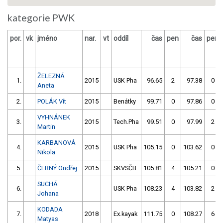
kategorie PWK
por.
vk
jméno
nar.
vt
oddíl
čas
pen
čas
pen
ŽELEZNÁ
1.
2015
USK Pha
96.65
2
97.38
0
Aneta
2.
POLÁK Vít
2015
Benátky
99.71
0
97.86
0
VYHNÁNEK
3.
2015
Tech.Pha
99.51
0
97.99
2
Martin
KARBANOVÁ
4.
2015
USK Pha
105.15
0
103.62
0
Nikola
5.
ČERNÝ Ondřej
2015
SKVSČB
105.81
4
105.21
0
SUCHÁ
6.
USK Pha
108.23
4
103.82
2
Johana
KODADA
7.
2018
Ex.kayak
111.75
0
108.27
6
Matyas