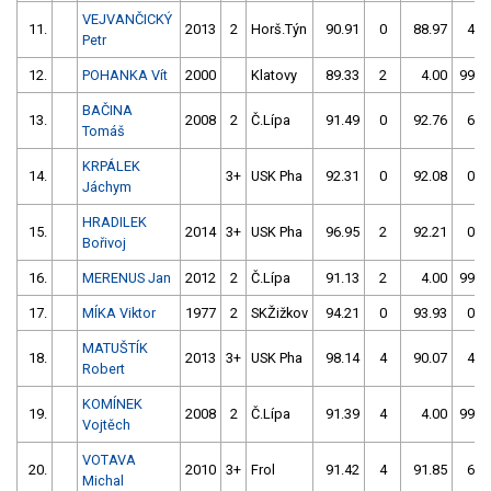
VEJVANČICKÝ
11.
2013
2
Horš.Týn
90.91
0
88.97
4
Petr
12.
POHANKA Vít
2000
Klatovy
89.33
2
4.00
999
BAČINA
13.
2008
2
Č.Lípa
91.49
0
92.76
6
Tomáš
KRPÁLEK
14.
3+
USK Pha
92.31
0
92.08
0
Jáchym
HRADILEK
15.
2014
3+
USK Pha
96.95
2
92.21
0
Bořivoj
16.
MERENUS Jan
2012
2
Č.Lípa
91.13
2
4.00
999
17.
MÍKA Viktor
1977
2
SKŽižkov
94.21
0
93.93
0
MATUŠTÍK
18.
2013
3+
USK Pha
98.14
4
90.07
4
Robert
KOMÍNEK
19.
2008
2
Č.Lípa
91.39
4
4.00
999
Vojtěch
VOTAVA
20.
2010
3+
Frol
91.42
4
91.85
6
Michal