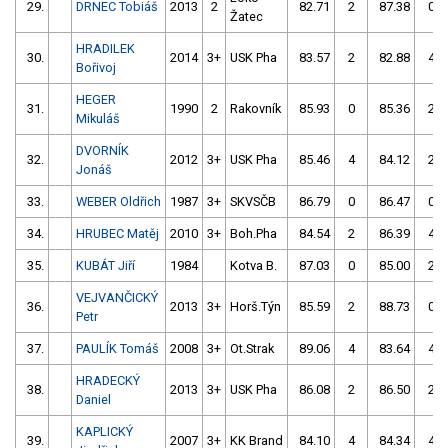
29.
DRNEC Tobiáš
2013
2
82.71
2
87.38
0
Žatec
HRADILEK
30.
2014
3+
USK Pha
83.57
2
82.88
4
Bořivoj
HEGER
31.
1990
2
Rakovník
85.93
0
85.36
2
Mikuláš
DVORNÍK
32.
2012
3+
USK Pha
85.46
4
84.12
2
Jonáš
33.
WEBER Oldřich
1987
3+
SKVSČB
86.79
0
86.47
0
34.
HRUBEC Matěj
2010
3+
Boh.Pha
84.54
2
86.39
4
35.
KUBÁT Jiří
1984
Kotva B.
87.03
0
85.00
2
VEJVANČICKÝ
36.
2013
3+
Horš.Týn
85.59
2
88.73
0
Petr
37.
PAULÍK Tomáš
2008
3+
Ot.Strak
89.06
4
83.64
4
HRADECKÝ
38.
2013
3+
USK Pha
86.08
2
86.50
2
Daniel
KAPLICKÝ
39.
2007
3+
KK Brand
84.10
4
84.34
4