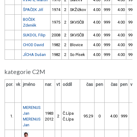
ŠPAČEK Jiří
1974
2
SKŽižkov
4.00
999
4.00
999
BOČEK
1975
2
SKVSČB
4.00
999
4.00
999
Zdeněk
SUKDOL Filip
2008
2
SKVSČB
4.00
999
4.00
999
CHOD David
1982
2
Blovice
4.00
999
4.00
999
JÍCHA Dušan
1982
2
So Písek
4.00
999
4.00
999
kategorie C2M
por.
vk
jméno
nar.
vt
oddíl
čas
pen
čas
pen
výs
MERENUS
Jan
1983
Č.Lípa
1.
2
95.29
0
4.00
999
MERENUS
2012
Č.Lípa
Jan