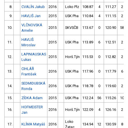
8.
CVALÍN Jakub
2016
Loko Plz
108.87
4
111.27
2
9.
HAVLIŠ Jan
2015
USK Pha
110.84
4
111.15
2
VLČNOVSKÁ
10.
2015
SKVSČB
113.67
0
120.90
58
Amelie
HAVLIŠ
11.
2015
USK Pha
113.89
6
112.51
2
Miroslav
LAPINIAUSKAS
12.
2015
Horš.Týn
115.53
0
112.82
2
Lukas
CIHLÁŘ
13.
2016
USK Pha
117.96
0
117.79
6
František
SEDMIDUBSKÁ
14.
2016
USK Pha
118.78
0
119.60
2
Ronda
15.
ZÍDKA Adam
2015
USK Pha
112.24
56
115.26
10
HOFMEISTER
16.
2016
Horš.Týn
122.09
4
126.16
2
Jan
Loko
17.
KLÍMA Matyáš
2016
134.94
12
130.59
8
Žatec