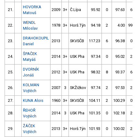
HOVORKA
21.
2009
3+
Č.Lípa
95.92
0
97.63
6
Matouš
WENDL
22.
1978
3+
Horš.Týn
94.18
2
4.00
999
Miloslav
DRAHOKOUPIL
23.
2013
SKVSČB
117.23
6
96.38
0
Daniel
ŠPAČEK
24.
2014
3+
USK Pha
97.34
0
95.02
2
Matyáš
DVORNÍK
25.
2012
3+
USK Pha
98.32
8
93.37
6
Jonáš
KOLMAN
26.
2007
3
SKŽižkov
97.74
2
97.53
2
Vojtěch
27.
KUNA Alois
1960
3+
SKVSČB
104.11
2
100.29
0
ŘEHOŘ
28.
2014
3
USK Pha
101.35
0
102.18
2
Vojtěch
ŽÁČEK
29.
2013
3+
Horš.Týn
101.93
0
100.02
2
Vojtěch