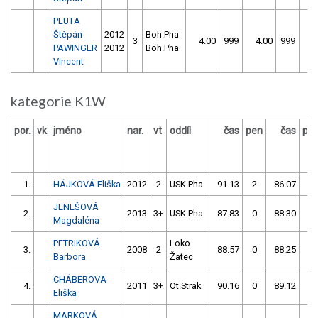
PLUTA
Štěpán
2012
Boh.Pha
3
4.00
999
4.00
999
PAWINGER
2012
Boh.Pha
Vincent
kategorie K1W
por.
vk
jméno
nar.
vt
oddíl
čas
pen
čas
pe
1.
HÁJKOVÁ Eliška
2012
2
USK Pha
91.13
2
86.07
0
JENEŠOVÁ
2.
2013
3+
USK Pha
87.83
0
88.30
0
Magdaléna
PETRIKOVÁ
Loko
3.
2008
2
88.57
0
88.25
0
Barbora
Žatec
CHÁBEROVÁ
4.
2011
3+
Ot.Strak
90.16
0
89.12
2
Eliška
MARKOVÁ