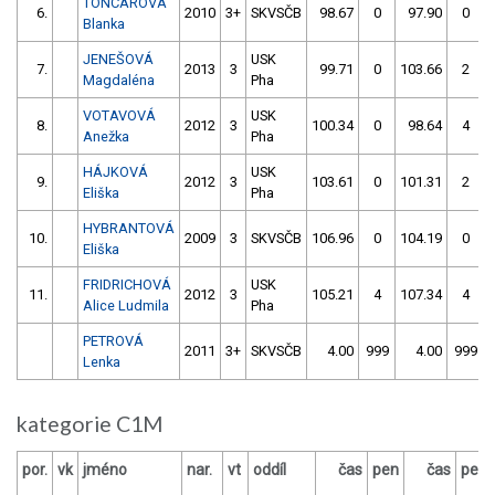
TONCAROVÁ
6.
2010
3+
SKVSČB
98.67
0
97.90
0
Blanka
JENEŠOVÁ
USK
7.
2013
3
99.71
0
103.66
2
Magdaléna
Pha
VOTAVOVÁ
USK
8.
2012
3
100.34
0
98.64
4
Anežka
Pha
HÁJKOVÁ
USK
9.
2012
3
103.61
0
101.31
2
Eliška
Pha
HYBRANTOVÁ
10.
2009
3
SKVSČB
106.96
0
104.19
0
Eliška
FRIDRICHOVÁ
USK
11.
2012
3
105.21
4
107.34
4
Alice Ludmila
Pha
PETROVÁ
2011
3+
SKVSČB
4.00
999
4.00
999
Lenka
kategorie C1M
por.
vk
jméno
nar.
vt
oddíl
čas
pen
čas
pen