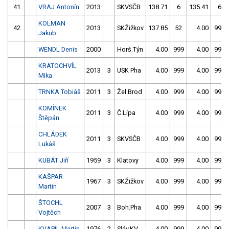
41.
VRAJ Antonín
2013
SKVSČB
138.71
6
135.41
6
KOLMAN
42.
2013
SKŽižkov
137.85
52
4.00
999
Jakub
WENDL Denis
2000
Horš.Týn
4.00
999
4.00
999
KRATOCHVÍL
2013
3
USK Pha
4.00
999
4.00
999
Mika
TRNKA Tobiáš
2011
3
Žel.Brod
4.00
999
4.00
999
KOMÍNEK
2011
3
Č.Lípa
4.00
999
4.00
999
Štěpán
CHLÁDEK
2011
3
SKVSČB
4.00
999
4.00
999
Lukáš
KUBÁT Jiří
1959
3
Klatovy
4.00
999
4.00
999
KAŠPAR
1967
3
SKŽižkov
4.00
999
4.00
999
Martin
ŠTOCHL
2007
3
Boh.Pha
4.00
999
4.00
999
Vojtěch
KVAPIL Martin
1976
2
Sláv.KV
4.00
999
4.00
999