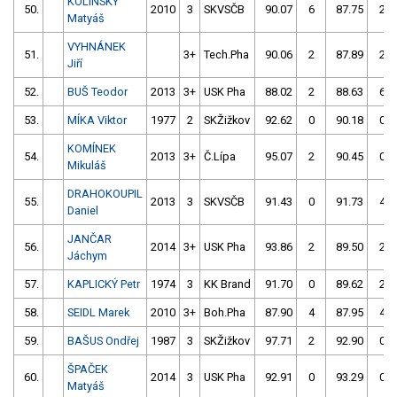
KOLÍNSKÝ
50.
2010
3
SKVSČB
90.07
6
87.75
2
Matyáš
VYHNÁNEK
51.
3+
Tech.Pha
90.06
2
87.89
2
Jiří
52.
BUŠ Teodor
2013
3+
USK Pha
88.02
2
88.63
6
53.
MÍKA Viktor
1977
2
SKŽižkov
92.62
0
90.18
0
KOMÍNEK
54.
2013
3+
Č.Lípa
95.07
2
90.45
0
Mikuláš
DRAHOKOUPIL
55.
2013
3
SKVSČB
91.43
0
91.73
4
Daniel
JANČAR
56.
2014
3+
USK Pha
93.86
2
89.50
2
Jáchym
57.
KAPLICKÝ Petr
1974
3
KK Brand
91.70
0
89.62
2
58.
SEIDL Marek
2010
3+
Boh.Pha
87.90
4
87.95
4
59.
BAŠUS Ondřej
1987
3
SKŽižkov
97.71
2
92.90
0
ŠPAČEK
60.
2014
3
USK Pha
92.91
0
93.29
0
Matyáš