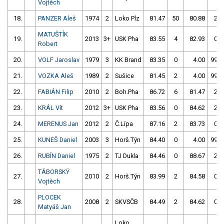
Vojtěch
18.
PANZER Aleš
1974
2
Loko Plz
81.47
50
80.88
2
MATUŠTÍK
19.
2013
3+
USK Pha
83.55
4
82.93
0
Robert
20.
VOLF Jaroslav
1979
3
KK Brand
83.35
0
4.00
999
21.
VOZKA Aleš
1989
2
Sušice
81.45
2
4.00
999
22.
FABIÁN Filip
2010
2
Boh.Pha
86.72
6
81.47
2
23.
KRÁL Vít
2012
3+
USK Pha
83.56
0
84.62
2
24.
MERENUS Jan
2012
2
Č.Lípa
87.16
2
83.73
0
25.
KUNEŠ Daniel
2003
3
Horš.Týn
84.40
0
4.00
999
26.
RUBÍN Daniel
1975
2
TJ Dukla
84.46
0
88.67
2
TÁBORSKÝ
27.
2010
2
Horš.Týn
83.99
2
84.58
0
Vojtěch
PLOCEK
28.
2008
2
SKVSČB
84.49
2
84.62
0
Matyáš Jan
Loko