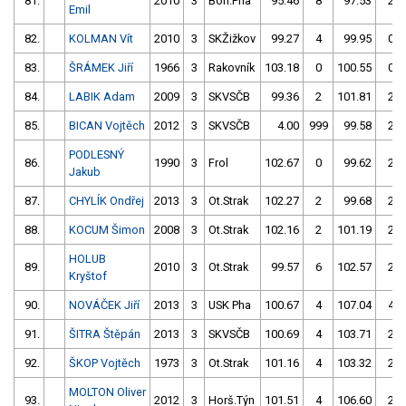
81.
2010
3
Boh.Pha
95.46
8
97.53
2
Emil
82.
KOLMAN Vít
2010
3
SKŽižkov
99.27
4
99.95
0
83.
ŠRÁMEK Jiří
1966
3
Rakovník
103.18
0
100.55
0
84.
LABIK Adam
2009
3
SKVSČB
99.36
2
101.81
2
85.
BICAN Vojtěch
2012
3
SKVSČB
4.00
999
99.58
2
PODLESNÝ
86.
1990
3
Frol
102.67
0
99.62
2
Jakub
87.
CHYLÍK Ondřej
2013
3
Ot.Strak
102.27
2
99.68
2
88.
KOCUM Šimon
2008
3
Ot.Strak
102.16
2
101.19
2
HOLUB
89.
2010
3
Ot.Strak
99.57
6
102.57
2
Kryštof
90.
NOVÁČEK Jiří
2013
3
USK Pha
100.67
4
107.04
4
91.
ŠITRA Štěpán
2013
3
SKVSČB
100.69
4
103.71
2
92.
ŠKOP Vojtěch
1973
3
Ot.Strak
101.16
4
103.32
2
MOLTON Oliver
93.
2012
3
Horš.Týn
101.51
4
106.60
2