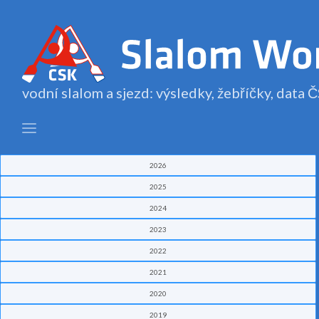
vodní slalom a sjezd: výsledky, žebříčky, data
2026
2025
2024
2023
2022
2021
2020
2019