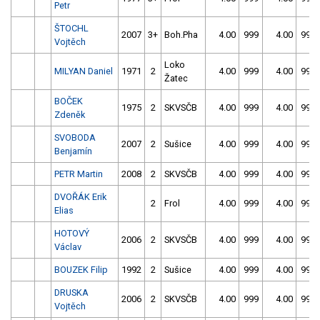
Petr
ŠTOCHL
2007
3+
Boh.Pha
4.00
999
4.00
999
Vojtěch
Loko
MILYAN Daniel
1971
2
4.00
999
4.00
999
Žatec
BOČEK
1975
2
SKVSČB
4.00
999
4.00
999
Zdeněk
SVOBODA
2007
2
Sušice
4.00
999
4.00
999
Benjamín
PETR Martin
2008
2
SKVSČB
4.00
999
4.00
999
DVOŘÁK Erik
2
Frol
4.00
999
4.00
999
Elias
HOTOVÝ
2006
2
SKVSČB
4.00
999
4.00
999
Václav
BOUZEK Filip
1992
2
Sušice
4.00
999
4.00
999
DRUSKA
2006
2
SKVSČB
4.00
999
4.00
999
Vojtěch