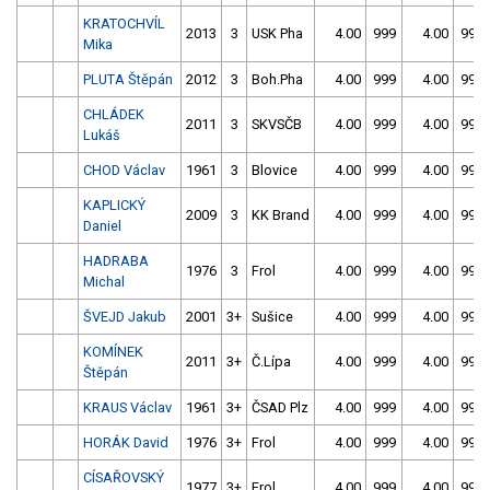
KRATOCHVÍL
2013
3
USK Pha
4.00
999
4.00
999
Mika
PLUTA Štěpán
2012
3
Boh.Pha
4.00
999
4.00
999
CHLÁDEK
2011
3
SKVSČB
4.00
999
4.00
999
Lukáš
CHOD Václav
1961
3
Blovice
4.00
999
4.00
999
KAPLICKÝ
2009
3
KK Brand
4.00
999
4.00
999
Daniel
HADRABA
1976
3
Frol
4.00
999
4.00
999
Michal
ŠVEJD Jakub
2001
3+
Sušice
4.00
999
4.00
999
KOMÍNEK
2011
3+
Č.Lípa
4.00
999
4.00
999
Štěpán
KRAUS Václav
1961
3+
ČSAD Plz
4.00
999
4.00
999
HORÁK David
1976
3+
Frol
4.00
999
4.00
999
CÍSAŘOVSKÝ
1977
3+
Frol
4.00
999
4.00
999