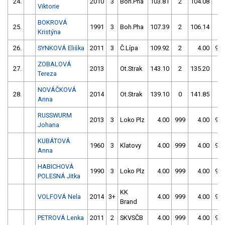
24.
2010
3
Boh.Pha
103.81
2
104.08
2
Viktorie
BOKROVÁ
25.
1991
3
Boh.Pha
107.39
2
106.14
0
Kristýna
26.
SYNKOVÁ Eliška
2011
3
Č.Lípa
109.92
2
4.00
99
ZOBALOVÁ
27.
2013
Ot.Strak
143.10
2
135.20
2
Tereza
NOVÁČKOVÁ
28.
2014
Ot.Strak
139.10
0
141.85
0
Anna
RUSSWURM
2013
3
Loko Plz
4.00
999
4.00
99
Johana
KUBÁTOVÁ
1960
3
Klatovy
4.00
999
4.00
99
Anna
HABICHOVÁ
1990
3
Loko Plz
4.00
999
4.00
99
POLESNÁ Jitka
KK
VOLFOVÁ Nela
2014
3+
4.00
999
4.00
99
Brand
PETROVÁ Lenka
2011
2
SKVSČB
4.00
999
4.00
99