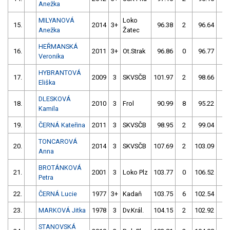
Anežka
MILYANOVÁ
Loko
15.
2014
3+
96.38
2
96.64
0
Anežka
Žatec
HEŘMANSKÁ
16.
2011
3+
Ot.Strak
96.86
0
96.77
2
Veronika
HYBRANTOVÁ
17.
2009
3
SKVSČB
101.97
2
98.66
0
Eliška
DLESKOVÁ
18.
2010
3
Frol
90.99
8
95.22
4
Kamila
19.
ČERNÁ Kateřina
2011
3
SKVSČB
98.95
2
99.04
6
TONCAROVÁ
20.
2014
3
SKVSČB
107.69
2
103.09
0
Anna
BROTÁNKOVÁ
21.
2001
3
Loko Plz
103.77
0
106.52
6
Petra
22.
ČERNÁ Lucie
1977
3+
Kadaň
103.75
6
102.54
2
23.
MARKOVÁ Jitka
1978
3
Dv.Král.
104.15
2
102.92
2
STANOVSKÁ