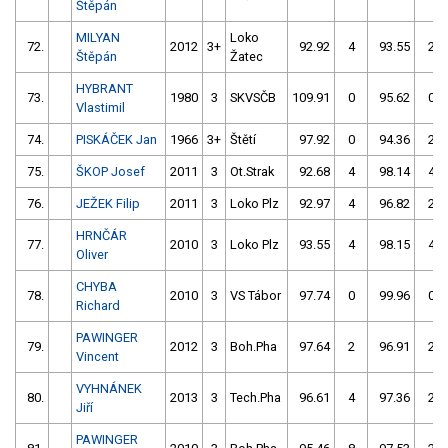
Štěpán
MILYAN
Loko
72.
2012
3+
92.92
4
93.55
2
Štěpán
Žatec
HYBRANT
73.
1980
3
SKVSČB
109.91
0
95.62
0
Vlastimil
74.
PISKÁČEK Jan
1966
3+
Štětí
97.92
0
94.36
2
75.
ŠKOP Josef
2011
3
Ot.Strak
92.68
4
98.14
4
76.
JEŽEK Filip
2011
3
Loko Plz
92.97
4
96.82
2
HRNČÁR
77.
2010
3
Loko Plz
93.55
4
98.15
4
Oliver
CHYBA
78.
2010
3
VS Tábor
97.74
0
99.96
0
Richard
PAWINGER
79.
2012
3
Boh.Pha
97.64
2
96.91
2
Vincent
VYHNÁNEK
80.
2013
3
Tech.Pha
96.61
4
97.36
2
Jiří
PAWINGER