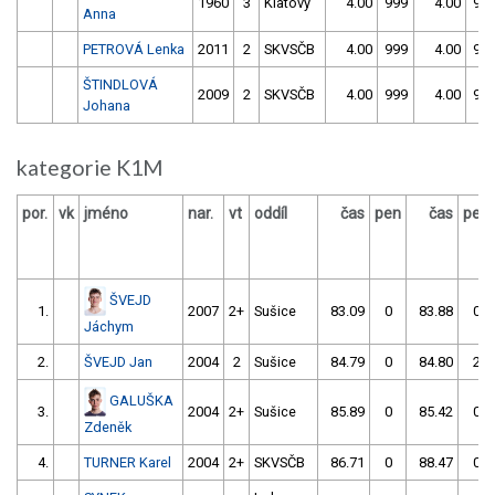
1960
3
Klatovy
4.00
999
4.00
99
Anna
PETROVÁ Lenka
2011
2
SKVSČB
4.00
999
4.00
99
ŠTINDLOVÁ
2009
2
SKVSČB
4.00
999
4.00
99
Johana
kategorie K1M
por.
vk
jméno
nar.
vt
oddíl
čas
pen
čas
pen
ŠVEJD
1.
2007
2+
Sušice
83.09
0
83.88
0
Jáchym
2.
ŠVEJD Jan
2004
2
Sušice
84.79
0
84.80
2
GALUŠKA
3.
2004
2+
Sušice
85.89
0
85.42
0
Zdeněk
4.
TURNER Karel
2004
2+
SKVSČB
86.71
0
88.47
0