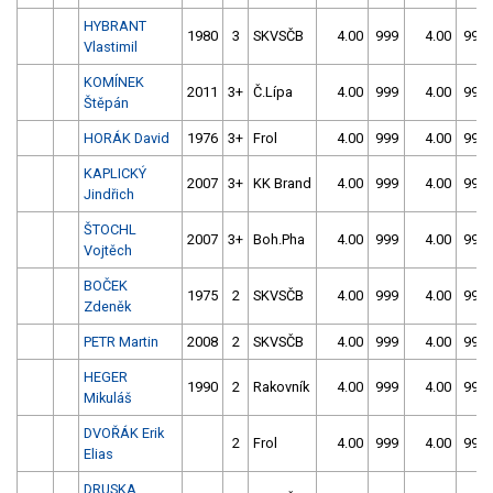
HYBRANT
1980
3
SKVSČB
4.00
999
4.00
999
Vlastimil
KOMÍNEK
2011
3+
Č.Lípa
4.00
999
4.00
999
Štěpán
HORÁK David
1976
3+
Frol
4.00
999
4.00
999
KAPLICKÝ
2007
3+
KK Brand
4.00
999
4.00
999
Jindřich
ŠTOCHL
2007
3+
Boh.Pha
4.00
999
4.00
999
Vojtěch
BOČEK
1975
2
SKVSČB
4.00
999
4.00
999
Zdeněk
PETR Martin
2008
2
SKVSČB
4.00
999
4.00
999
HEGER
1990
2
Rakovník
4.00
999
4.00
999
Mikuláš
DVOŘÁK Erik
2
Frol
4.00
999
4.00
999
Elias
DRUSKA