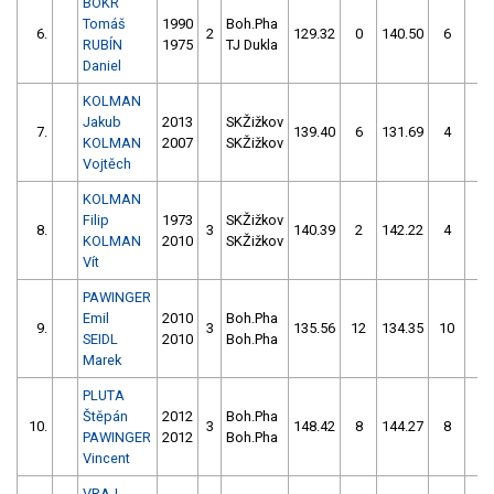
BOKR
Tomáš
1990
Boh.Pha
6.
2
129.32
0
140.50
6
RUBÍN
1975
TJ Dukla
Daniel
KOLMAN
Jakub
2013
SKŽižkov
7.
139.40
6
131.69
4
KOLMAN
2007
SKŽižkov
Vojtěch
KOLMAN
Filip
1973
SKŽižkov
8.
3
140.39
2
142.22
4
KOLMAN
2010
SKŽižkov
Vít
PAWINGER
Emil
2010
Boh.Pha
9.
3
135.56
12
134.35
10
SEIDL
2010
Boh.Pha
Marek
PLUTA
Štěpán
2012
Boh.Pha
10.
3
148.42
8
144.27
8
PAWINGER
2012
Boh.Pha
Vincent
VRAJ