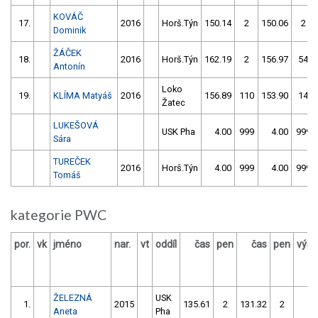
KOVÁČ
17.
2016
Horš.Týn
150.14
2
150.06
2
Dominik
ŽÁČEK
18.
2016
Horš.Týn
162.19
2
156.97
54
Antonín
Loko
19.
KLÍMA Matyáš
2016
156.89
110
153.90
14
Žatec
LUKEŠOVÁ
USK Pha
4.00
999
4.00
999
Sára
TUREČEK
2016
Horš.Týn
4.00
999
4.00
999
Tomáš
kategorie PWC
por.
vk
jméno
nar.
vt
oddíl
čas
pen
čas
pen
výsl
ŽELEZNÁ
USK
1.
2015
135.61
2
131.32
2
13
Aneta
Pha