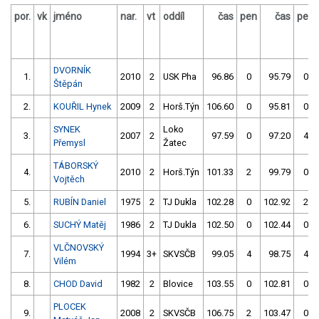
por.
vk
jméno
nar.
vt
oddíl
čas
pen
čas
pen
DVORNÍK
1.
2010
2
USK Pha
96.86
0
95.79
0
Štěpán
2.
KOUŘIL Hynek
2009
2
Horš.Týn
106.60
0
95.81
0
SYNEK
Loko
3.
2007
2
97.59
0
97.20
4
Přemysl
Žatec
TÁBORSKÝ
4.
2010
2
Horš.Týn
101.33
2
99.79
0
Vojtěch
5.
RUBÍN Daniel
1975
2
TJ Dukla
102.28
0
102.92
2
6.
SUCHÝ Matěj
1986
2
TJ Dukla
102.50
0
102.44
0
VLČNOVSKÝ
7.
1994
3+
SKVSČB
99.05
4
98.75
4
Vilém
8.
CHOD David
1982
2
Blovice
103.55
0
102.81
0
PLOCEK
9.
2008
2
SKVSČB
106.75
2
103.47
0