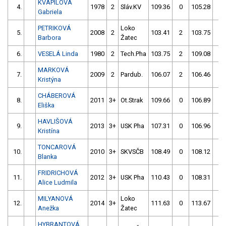
KVAPILOVÁ
4.
1978
2
Sláv.KV
109.36
0
105.28
0
Gabriela
PETRIKOVÁ
Loko
5.
2008
2
103.41
2
103.75
2
Barbora
Žatec
6.
VESELÁ Linda
1980
2
Tech.Pha
103.75
2
109.08
2
MARKOVÁ
7.
2009
2
Pardub.
106.07
2
106.46
0
Kristýna
CHÁBEROVÁ
8.
2011
3+
Ot.Strak
109.66
0
106.89
0
Eliška
HAVLIŠOVÁ
9.
2013
3+
USK Pha
107.31
0
106.96
0
Kristína
TONCAROVÁ
10.
2010
3+
SKVSČB
108.49
0
108.12
0
Blanka
FRIDRICHOVÁ
11.
2012
3+
USK Pha
110.43
0
108.31
2
Alice Ludmila
MILYANOVÁ
Loko
12.
2014
3+
111.63
0
113.67
0
Anežka
Žatec
HYBRANTOVÁ