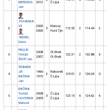
MERENUS
2012
Č.Lípa
Jan
POHANKA
Vít
2000
Klatovy
2.
3
112.53
2
114.44
2
2000
Horš.Týn
WENDL
Denis
PAULÍK
2008
Ot.Strak
3.
Tomáš
122.31
2
132.88
6
2007
Ot.Strak
ŠKOP Jan
ŠRÁMEK
Jiří
1966
Rakovník
4.
2
129.01
2
126.04
0
BAČINA
1973
Č.Lípa
Jan
BAČINA
Tomáš
2008
Č.Lípa
5.
3
123.15
6
124.62
6
HOVORKA
2009
Č.Lípa
Matouš