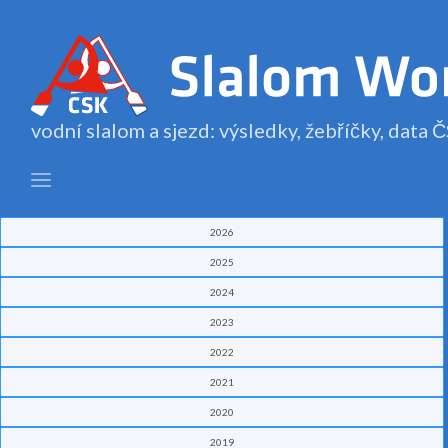
vodní slalom a sjezd: výsledky, žebříčky, data
2026
2025
2024
2023
2022
2021
2020
2019