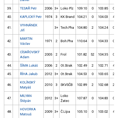
39.
TESAŘ Petr
2006
3+
Loko Plz
109.10
0
103.85
0
40.
KAPLICKÝ Petr
1974
3
KK Brand
104.21
0
104.03
4
VYHNÁNEK
41.
3+
Tech.Pha
104.80
2
104.24
0
Jiří
MARTIN
42.
1971
2
Boh.Pha
110.64
0
104.33
0
Václav
CÍSAŘOVSKÝ
43.
2005
2
Frol
101.82
52
104.35
0
Adam
44.
ŠÍMA Lukáš
2006
2
Ot.Strak
102.49
2
102.71
4
45.
ŘÍHA Jakub
2012
3+
Ot.Strak
104.53
0
103.65
2
KOLÍNSKÝ
46.
2010
3
SKVSČB
102.89
2
102.68
2
Matyáš
MILYAN
Loko
47.
2012
3+
107.87
0
104.83
0
Štěpán
Žatec
HOVORKA
48.
2009
3+
Č.Lípa
105.10
0
103.02
4
Matouš