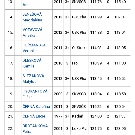
13.
2011
3+
SKVSČB
111.76
0
115.40
4
Anna
JENEŠOVÁ
14.
2013
3+
USK Pha
111.99
4
107.81
4
Magdaléna
VOTAVOVÁ
15.
2012
3+
USK Pha
114.88
2
113.01
0
Anežka
HEŘMANSKÁ
16.
2011
3+
Ot.Strak
114.03
4
113.05
0
Veronika
DLESKOVÁ
17.
2010
3
Frol
110.39
4
111.80
6
Kamila
SLEZÁKOVÁ
18.
2012
3+
USK Pha
113.45
4
116.52
2
Matylda
HYBRANTOVÁ
19.
2009
3
SKVSČB
118.94
0
118.58
0
Eliška
20.
ČERNÁ Kateřina
2011
3
SKVSČB
116.22
6
120.54
0
21.
ČERNÁ Lucie
1977
3+
Kadaň
124.00
2
121.33
0
BROTÁNKOVÁ
22.
2001
3
Loko Plz
121.75
0
123.95
4
Petra