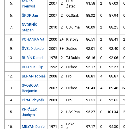
SYNEK
Loko
5.
2007
2
91.58
2
87.03
0
Přemysl
Žatec
6.
ŠKOP Jan
2007
2
Ot.Strak
88.32
0
87.94
0
DVORNÍK
7.
2010
2
USK Pha
90.09
2
88.25
0
Štěpán
8.
POHANKA Vít
2000
2+
Klatovy
86.51
2
88.41
2
9.
ŠVEJD Jakub
2001
3+
Sušice
92.01
0
92.40
0
10.
RUBÍN Daniel
1975
2
TJ Dukla
98.16
0
92.06
0
11.
BOUZEK Filip
1992
2
Sušice
92.17
0
92.27
0
12.
BERAN Tobiáš
2008
2
Frol
88.81
4
88.87
6
SVOBODA
13.
2007
2
Sušice
90.43
4
89.46
54
Benjamín
14.
PÍPAL Zbyněk
2003
Frol
97.51
6
92.65
2
KRPÁLEK
15.
2
USK Pha
95.27
0
101.34
2
Jáchym
Loko
16.
MILYAN Daniel
1971
2
97.17
0
95.30
0