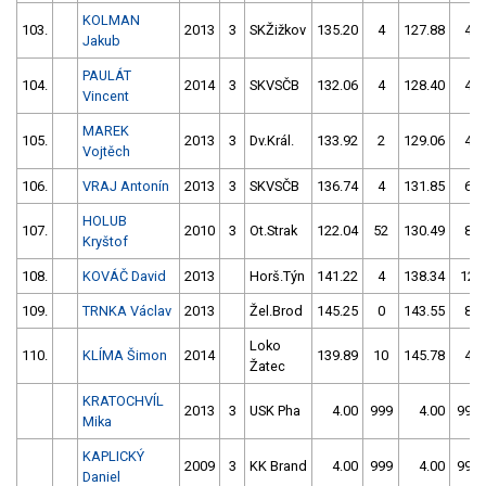
KOLMAN
103.
2013
3
SKŽižkov
135.20
4
127.88
4
Jakub
PAULÁT
104.
2014
3
SKVSČB
132.06
4
128.40
4
Vincent
MAREK
105.
2013
3
Dv.Král.
133.92
2
129.06
4
Vojtěch
106.
VRAJ Antonín
2013
3
SKVSČB
136.74
4
131.85
6
HOLUB
107.
2010
3
Ot.Strak
122.04
52
130.49
8
Kryštof
108.
KOVÁČ David
2013
Horš.Týn
141.22
4
138.34
12
109.
TRNKA Václav
2013
Žel.Brod
145.25
0
143.55
8
Loko
110.
KLÍMA Šimon
2014
139.89
10
145.78
4
Žatec
KRATOCHVÍL
2013
3
USK Pha
4.00
999
4.00
999
Mika
KAPLICKÝ
2009
3
KK Brand
4.00
999
4.00
999
Daniel