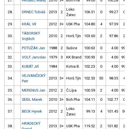
27.
HRUBEC Matěj
2010
3+
Boh.Pha
99.00
0
100.28
4
Loko
28.
DRNEC Tobiáš
2013
2
106.51
0
99.27
0
Žatec
29.
KRÁL Vít
2012
3+
USK Pha
104.80
4
97.39
2
TÁBORSKÝ
30.
2010
2
Horš.Týn
103.60
2
97.86
2
Vojtěch
31.
POTUŽÁK Jan
1988
2
Sušice
100.63
0
4.00
999
32.
VOLF Jaroslav
1979
3
KK Brand
100.93
0
4.00
999
33.
KUBÁT Jiří
1984
Kotva B.
102.23
0
4.00
999
VEJVANČICKÝ
34.
2013
3+
Horš.Týn
102.53
50
98.35
4
Petr
35.
MERENUS Jan
2012
2
Č.Lípa
100.59
2
4.00
999
36.
SEIDL Marek
2010
3+
Boh.Pha
104.11
0
102.77
0
Loko
37.
BECK Hynek
2012
2
99.13
4
101.45
50
Žatec
HRADECKÝ
38.
2013
3+
USK Pha
119.52
2
101.82
2
Daniel