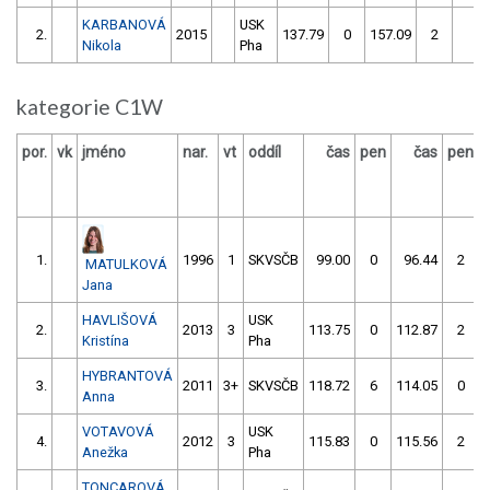
KARBANOVÁ
USK
2.
2015
137.79
0
157.09
2
13
Nikola
Pha
kategorie C1W
por.
vk
jméno
nar.
vt
oddíl
čas
pen
čas
pen
1.
1996
1
SKVSČB
99.00
0
96.44
2
MATULKOVÁ
Jana
HAVLIŠOVÁ
USK
2.
2013
3
113.75
0
112.87
2
Kristína
Pha
HYBRANTOVÁ
3.
2011
3+
SKVSČB
118.72
6
114.05
0
Anna
VOTAVOVÁ
USK
4.
2012
3
115.83
0
115.56
2
Anežka
Pha
TONCAROVÁ