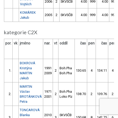
2006
2
SKVSČB
4.00
999
4.00
999
Vojtěch
KOMÁREK
2005
2
SKVSČB
4.00
999
4.00
999
Jakub
kategorie C2X
por.
vk
jméno
nar.
vt
oddíl
čas
pen
čas
pen
BOKROVÁ
Kristýna
1991
Boh.Pha
1.
2
130.65
4
134.11
4
MARTIN
2009
Boh.Pha
Jakub
MARTIN
Václav
1971
Boh.Pha
2.
2
138.70
2
139.76
2
BROTÁNKOVÁ
2001
Loko Plz
Petra
TONCAROVÁ
Blanka
2010
SKVSČB
3.
3
150.68
8
142.75
6