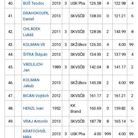
40.
BUŠ Teodor
2013
3
USK Pha
126.58
4
122.98
4
DRAHOKOUPIL
41.
2013
SKVSČB
138.30
0
121.21
6
Daniel
CHLÁDEK
42.
2011
3
SKVSČB
128.06
2
143.99
8
Lukáš
43.
KOLMAN Vít
2010
3
SKŽižkov
126.30
4
4.00
999
44.
ŠITRA Štěpán
2013
SKVSČB
134.93
2
137.99
4
VADLEJCH
45.
1989
3
SKVSČB
142.04
8
141.17
2
Jan
KOLMAN
46.
2013
SKŽižkov
145.38
2
4.00
999
Jakub
47.
BICAN Vojtěch
2012
SKVSČB
161.17
2
161.21
2
KK
48.
HENZL Ivan
1952
163.69
0
159.82
6
Brand
49.
VRAJ Antonín
2013
SKVSČB
187.78
8
165.14
14
KRATOCHVÍL
2013
3
USK Pha
4.00
999
4.00
999
Mika