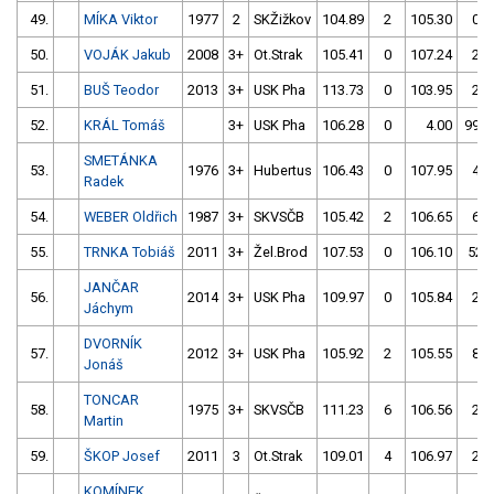
49.
MÍKA Viktor
1977
2
SKŽižkov
104.89
2
105.30
0
50.
VOJÁK Jakub
2008
3+
Ot.Strak
105.41
0
107.24
2
51.
BUŠ Teodor
2013
3+
USK Pha
113.73
0
103.95
2
52.
KRÁL Tomáš
3+
USK Pha
106.28
0
4.00
999
SMETÁNKA
53.
1976
3+
Hubertus
106.43
0
107.95
4
Radek
54.
WEBER Oldřich
1987
3+
SKVSČB
105.42
2
106.65
6
55.
TRNKA Tobiáš
2011
3+
Žel.Brod
107.53
0
106.10
52
JANČAR
56.
2014
3+
USK Pha
109.97
0
105.84
2
Jáchym
DVORNÍK
57.
2012
3+
USK Pha
105.92
2
105.55
8
Jonáš
TONCAR
58.
1975
3+
SKVSČB
111.23
6
106.56
2
Martin
59.
ŠKOP Josef
2011
3
Ot.Strak
109.01
4
106.97
2
KOMÍNEK