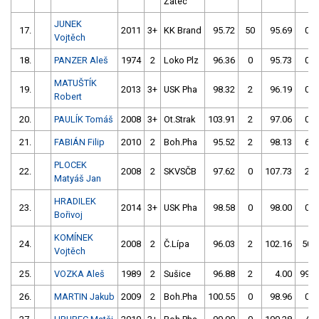
Žatec
JUNEK
17.
2011
3+
KK Brand
95.72
50
95.69
0
Vojtěch
18.
PANZER Aleš
1974
2
Loko Plz
96.36
0
95.73
0
MATUŠTÍK
19.
2013
3+
USK Pha
98.32
2
96.19
0
Robert
20.
PAULÍK Tomáš
2008
3+
Ot.Strak
103.91
2
97.06
0
21.
FABIÁN Filip
2010
2
Boh.Pha
95.52
2
98.13
6
PLOCEK
22.
2008
2
SKVSČB
97.62
0
107.73
2
Matyáš Jan
HRADILEK
23.
2014
3+
USK Pha
98.58
0
98.00
0
Bořivoj
KOMÍNEK
24.
2008
2
Č.Lípa
96.03
2
102.16
50
Vojtěch
25.
VOZKA Aleš
1989
2
Sušice
96.88
2
4.00
999
26.
MARTIN Jakub
2009
2
Boh.Pha
100.55
0
98.96
0