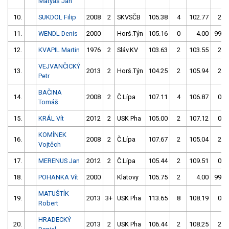
Matyáš Jan
10.
SUKDOL Filip
2008
2
SKVSČB
105.38
4
102.77
2
11.
WENDL Denis
2000
Horš.Týn
105.16
0
4.00
999
12.
KVAPIL Martin
1976
2
Sláv.KV
103.63
2
103.55
2
VEJVANČICKÝ
13.
2013
2
Horš.Týn
104.25
2
105.94
2
Petr
BAČINA
14.
2008
2
Č.Lípa
107.11
4
106.87
0
Tomáš
15.
KRÁL Vít
2012
2
USK Pha
105.00
2
107.12
0
KOMÍNEK
16.
2008
2
Č.Lípa
107.67
2
105.04
2
Vojtěch
17.
MERENUS Jan
2012
2
Č.Lípa
105.44
2
109.51
0
18.
POHANKA Vít
2000
Klatovy
105.75
2
4.00
999
MATUŠTÍK
19.
2013
3+
USK Pha
113.65
8
108.19
0
Robert
HRADECKÝ
20.
2013
2
USK Pha
106.44
2
108.25
2