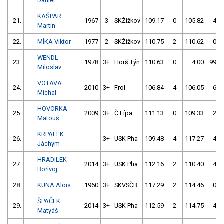
Daniel
KAŠPAR
21.
1967
3
SKŽižkov
109.17
0
105.82
4
Martin
22.
MÍKA Viktor
1977
2
SKŽižkov
110.75
2
110.62
0
WENDL
23.
1978
3+
Horš.Týn
110.63
0
4.00
999
Miloslav
VOTAVA
24.
2010
3+
Frol
106.84
4
106.05
6
Michal
HOVORKA
25.
2009
3+
Č.Lípa
111.13
0
109.33
2
Matouš
KRPÁLEK
26.
3+
USK Pha
109.48
4
117.27
4
Jáchym
HRADILEK
27.
2014
3+
USK Pha
112.16
2
110.40
4
Bořivoj
28.
KUNA Alois
1960
3+
SKVSČB
117.29
2
114.46
0
ŠPAČEK
29.
2014
3+
USK Pha
112.59
2
114.75
4
Matyáš