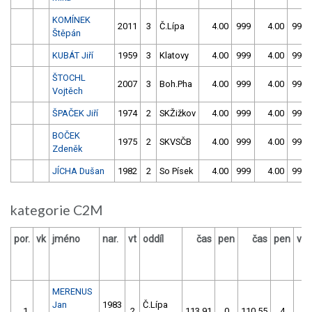
KOMÍNEK
2011
3
Č.Lípa
4.00
999
4.00
999
Štěpán
KUBÁT Jiří
1959
3
Klatovy
4.00
999
4.00
999
ŠTOCHL
2007
3
Boh.Pha
4.00
999
4.00
999
Vojtěch
ŠPAČEK Jiří
1974
2
SKŽižkov
4.00
999
4.00
999
BOČEK
1975
2
SKVSČB
4.00
999
4.00
999
Zdeněk
JÍCHA Dušan
1982
2
So Písek
4.00
999
4.00
999
kategorie C2M
por.
vk
jméno
nar.
vt
oddíl
čas
pen
čas
pen
výs
MERENUS
Jan
1983
Č.Lípa
1.
2
113.91
0
110.55
4