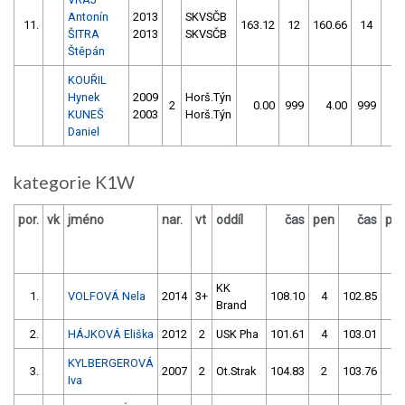
Antonín
2013
SKVSČB
11.
163.12
12
160.66
14
ŠITRA
2013
SKVSČB
Štěpán
KOUŘIL
Hynek
2009
Horš.Týn
2
0.00
999
4.00
999
KUNEŠ
2003
Horš.Týn
Daniel
kategorie K1W
por.
vk
jméno
nar.
vt
oddíl
čas
pen
čas
pe
KK
1.
VOLFOVÁ Nela
2014
3+
108.10
4
102.85
0
Brand
2.
HÁJKOVÁ Eliška
2012
2
USK Pha
101.61
4
103.01
0
KYLBERGEROVÁ
3.
2007
2
Ot.Strak
104.83
2
103.76
0
Iva