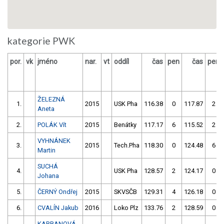
kategorie PWK
por.
vk
jméno
nar.
vt
oddíl
čas
pen
čas
pen
ŽELEZNÁ
1.
2015
USK Pha
116.38
0
117.87
2
Aneta
2.
POLÁK Vít
2015
Benátky
117.17
6
115.52
2
VYHNÁNEK
3.
2015
Tech.Pha
118.30
0
124.48
6
Martin
SUCHÁ
4.
USK Pha
128.57
2
124.17
0
Johana
5.
ČERNÝ Ondřej
2015
SKVSČB
129.31
4
126.18
0
6.
CVALÍN Jakub
2016
Loko Plz
133.76
2
128.59
0
KARBANOVÁ