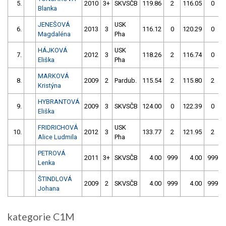
5.
2010
3+
SKVSČB
119.86
2
116.05
0
Blanka
JENEŠOVÁ
USK
6.
2013
3
116.12
0
120.29
0
Magdaléna
Pha
HÁJKOVÁ
USK
7.
2012
3
118.26
2
116.74
0
Eliška
Pha
MARKOVÁ
8.
2009
2
Pardub.
115.54
2
115.80
2
Kristýna
HYBRANTOVÁ
9.
2009
3
SKVSČB
124.00
0
122.39
0
Eliška
FRIDRICHOVÁ
USK
10.
2012
3
133.77
2
121.95
2
Alice Ludmila
Pha
PETROVÁ
2011
3+
SKVSČB
4.00
999
4.00
999
Lenka
ŠTINDLOVÁ
2009
2
SKVSČB
4.00
999
4.00
999
Johana
kategorie C1M