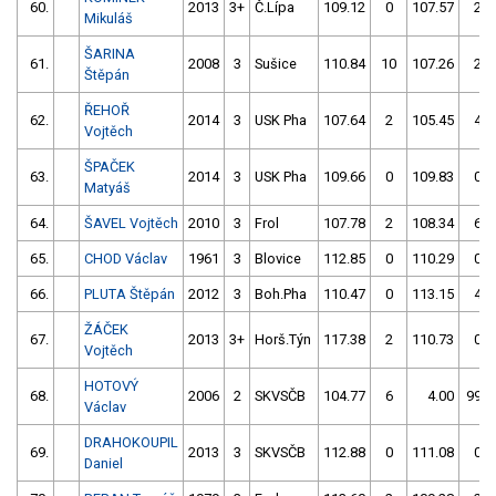
60.
2013
3+
Č.Lípa
109.12
0
107.57
2
Mikuláš
ŠARINA
61.
2008
3
Sušice
110.84
10
107.26
2
Štěpán
ŘEHOŘ
62.
2014
3
USK Pha
107.64
2
105.45
4
Vojtěch
ŠPAČEK
63.
2014
3
USK Pha
109.66
0
109.83
0
Matyáš
64.
ŠAVEL Vojtěch
2010
3
Frol
107.78
2
108.34
6
65.
CHOD Václav
1961
3
Blovice
112.85
0
110.29
0
66.
PLUTA Štěpán
2012
3
Boh.Pha
110.47
0
113.15
4
ŽÁČEK
67.
2013
3+
Horš.Týn
117.38
2
110.73
0
Vojtěch
HOTOVÝ
68.
2006
2
SKVSČB
104.77
6
4.00
999
Václav
DRAHOKOUPIL
69.
2013
3
SKVSČB
112.88
0
111.08
0
Daniel