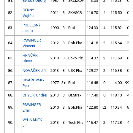
81.
BAŠUS Ondřej
1987
3
SKŽižkov
113.05
2
115.23
0
ČERNÝ
82.
2011
3
SKVSČB
116.70
4
115.50
0
Vojtěch
PODLESNÝ
83.
1990
3
Frol
124.33
4
115.82
0
Jakub
PAWINGER
84.
2012
3
Boh.Pha
114.18
2
115.64
2
Vincent
HRNČÁR
85.
2010
3
Loko Plz
114.37
2
113.69
6
Oliver
86.
NOVÁČEK Jiří
2013
3
USK Pha
129.27
2
116.38
0
CÍSAŘOVSKÝ
87.
1977
3+
Frol
116.48
0
4.00
999
Petr
88.
CHYLÍK Ondřej
2013
3
Ot.Strak
117.40
0
118.10
4
PAWINGER
89.
2010
3
Boh.Pha
122.80
52
110.34
8
Emil
VYHNÁNEK
90.
2013
3
Tech.Pha
116.47
2
117.28
4
Jiří