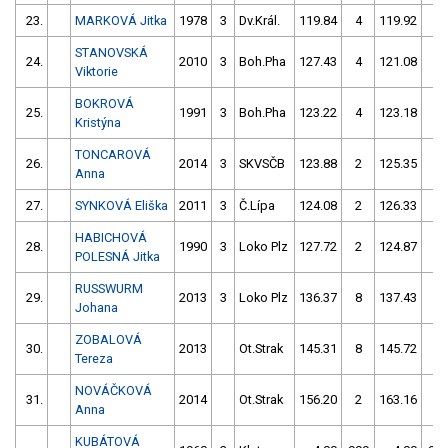
23.
MARKOVÁ Jitka
1978
3
Dv.Král.
119.84
4
119.92
4
STANOVSKÁ
24.
2010
3
Boh.Pha
127.43
4
121.08
4
Viktorie
BOKROVÁ
25.
1991
3
Boh.Pha
123.22
4
123.18
2
Kristýna
TONCAROVÁ
26.
2014
3
SKVSČB
123.88
2
125.35
6
Anna
27.
SYNKOVÁ Eliška
2011
3
Č.Lípa
124.08
2
126.33
4
HABICHOVÁ
28.
1990
3
Loko Plz
127.72
2
124.87
4
POLESNÁ Jitka
RUSSWURM
29.
2013
3
Loko Plz
136.37
8
137.43
8
Johana
ZOBALOVÁ
30.
2013
Ot.Strak
145.31
8
145.72
4
Tereza
NOVÁČKOVÁ
31.
2014
Ot.Strak
156.20
2
163.16
4
Anna
KUBÁTOVÁ