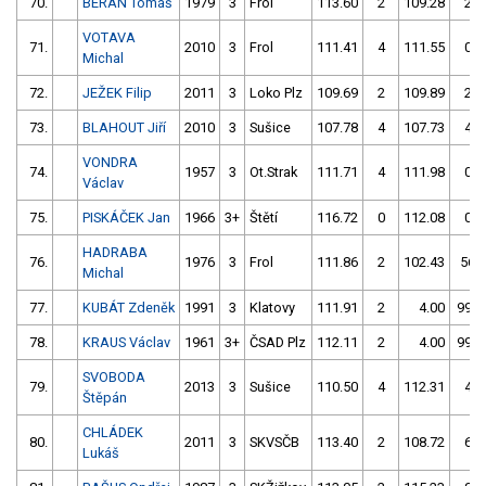
70.
BERAN Tomáš
1979
3
Frol
113.60
2
109.28
2
VOTAVA
71.
2010
3
Frol
111.41
4
111.55
0
Michal
72.
JEŽEK Filip
2011
3
Loko Plz
109.69
2
109.89
2
73.
BLAHOUT Jiří
2010
3
Sušice
107.78
4
107.73
4
VONDRA
74.
1957
3
Ot.Strak
111.71
4
111.98
0
Václav
75.
PISKÁČEK Jan
1966
3+
Štětí
116.72
0
112.08
0
HADRABA
76.
1976
3
Frol
111.86
2
102.43
56
Michal
77.
KUBÁT Zdeněk
1991
3
Klatovy
111.91
2
4.00
999
78.
KRAUS Václav
1961
3+
ČSAD Plz
112.11
2
4.00
999
SVOBODA
79.
2013
3
Sušice
110.50
4
112.31
4
Štěpán
CHLÁDEK
80.
2011
3
SKVSČB
113.40
2
108.72
6
Lukáš