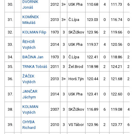
DVORNÍK
30.
2012
3+
USK Pha
110.68
4
111.73
6
Jonáš
KOMÍNEK
31.
2013
3+
Č.Lípa
123.03
0
116.74
0
Mikuláš
32.
KOLMAN Filip
1973
3
SKŽižkov
123.96
2
119.66
0
ŘEHOŘ
33.
2014
3
USK Pha
119.37
4
120.56
0
Vojtěch
34.
BAČINA Jan
1973
3
Č.Lípa
122.41
0
118.86
2
35.
TRNKA Tobiáš
2011
3
Žel.Brod
118.98
2
124.21
2
ŽÁČEK
36.
2013
3+
Horš.Týn
120.44
2
121.68
2
Vojtěch
JANČAR
37.
2014
3
USK Pha
123.41
0
122.60
0
Jáchym
KOLMAN
38.
2007
3
SKŽižkov
116.89
6
119.08
4
Vojtěch
CHYBA
39.
2010
3
VS Tábor
123.96
2
123.77
6
Richard