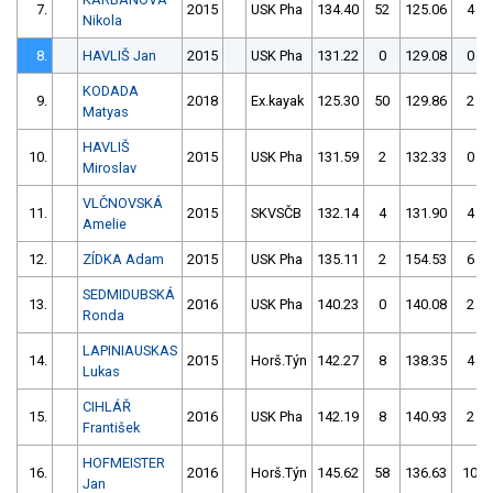
7.
2015
USK Pha
134.40
52
125.06
4
Nikola
8.
HAVLIŠ Jan
2015
USK Pha
131.22
0
129.08
0
KODADA
9.
2018
Ex.kayak
125.30
50
129.86
2
Matyas
HAVLIŠ
10.
2015
USK Pha
131.59
2
132.33
0
Miroslav
VLČNOVSKÁ
11.
2015
SKVSČB
132.14
4
131.90
4
Amelie
12.
ZÍDKA Adam
2015
USK Pha
135.11
2
154.53
6
SEDMIDUBSKÁ
13.
2016
USK Pha
140.23
0
140.08
2
Ronda
LAPINIAUSKAS
14.
2015
Horš.Týn
142.27
8
138.35
4
Lukas
CIHLÁŘ
15.
2016
USK Pha
142.19
8
140.93
2
František
HOFMEISTER
16.
2016
Horš.Týn
145.62
58
136.63
10
Jan