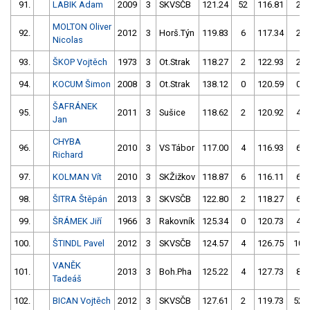
91.
LABIK Adam
2009
3
SKVSČB
121.24
52
116.81
2
MOLTON Oliver
92.
2012
3
Horš.Týn
119.83
6
117.34
2
Nicolas
93.
ŠKOP Vojtěch
1973
3
Ot.Strak
118.27
2
122.93
2
94.
KOCUM Šimon
2008
3
Ot.Strak
138.12
0
120.59
0
ŠAFRÁNEK
95.
2011
3
Sušice
118.62
2
120.92
4
Jan
CHYBA
96.
2010
3
VS Tábor
117.00
4
116.93
6
Richard
97.
KOLMAN Vít
2010
3
SKŽižkov
118.87
6
116.11
6
98.
ŠITRA Štěpán
2013
3
SKVSČB
122.80
2
118.27
6
99.
ŠRÁMEK Jiří
1966
3
Rakovník
125.34
0
120.73
4
100.
ŠTINDL Pavel
2012
3
SKVSČB
124.57
4
126.75
10
VANĚK
101.
2013
3
Boh.Pha
125.22
4
127.73
8
Tadeáš
102.
BICAN Vojtěch
2012
3
SKVSČB
127.61
2
119.73
52