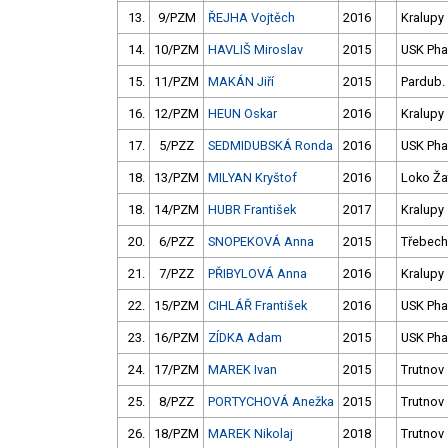
13.
9/PZM
ŘEJHA Vojtěch
2016
Kralupy
14.
10/PZM
HAVLIŠ Miroslav
2015
USK Pha
15.
11/PZM
MAKÁN Jiří
2015
Pardub.
16.
12/PZM
HEUN Oskar
2016
Kralupy
17.
5/PZZ
SEDMIDUBSKÁ Ronda
2016
USK Pha
18.
13/PZM
MILYAN Kryštof
2016
Loko Ža
18.
14/PZM
HUBR František
2017
Kralupy
20.
6/PZZ
SNOPEKOVÁ Anna
2015
Třebech
21.
7/PZZ
PŘIBYLOVÁ Anna
2016
Kralupy
22.
15/PZM
CIHLÁŘ František
2016
USK Pha
23.
16/PZM
ZÍDKA Adam
2015
USK Pha
24.
17/PZM
MAREK Ivan
2015
Trutnov
25.
8/PZZ
PORTYCHOVÁ Anežka
2015
Trutnov
26.
18/PZM
MAREK Nikolaj
2018
Trutnov