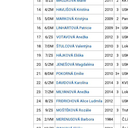
13.
5/ZS
MRŮZKOVÁ Marie
2011
2
KK 
14.
4/ZM
HAVLIŠOVÁ Kristína
2013
3
USK
15.
5/DM
MARKOVÁ Kristýna
2009
2
Par
16.
6/DM
LINHARTOVÁ Patricie
2009
3+
USK
17.
6/ZS
VOTAVOVÁ Anežka
2012
3
USK
18.
7/DM
ŠTULCOVÁ Valentýna
2010
3
Lok
19.
7/ZS
HÁJKOVÁ Eliška
2012
3
USK
20.
5/ZM
JENEŠOVÁ Magdaléna
2013
3
USK
21.
8/DM
POKORNÁ Emílie
2010
3+
USK
22.
6/ZM
DAVIDOVÁ Karolína
2014
3
KV
23.
7/ZM
MILYANOVÁ Anežka
2014
3
Lok
24.
8/ZS
FRIDRICHOVÁ Alice Ludmila
2012
USK
25.
9/ZS
MOŠTĚKOVÁ Rozálie
2012
3
Tru
26.
2/VM
MERENUSOVÁ Barbora
1984
Č.L