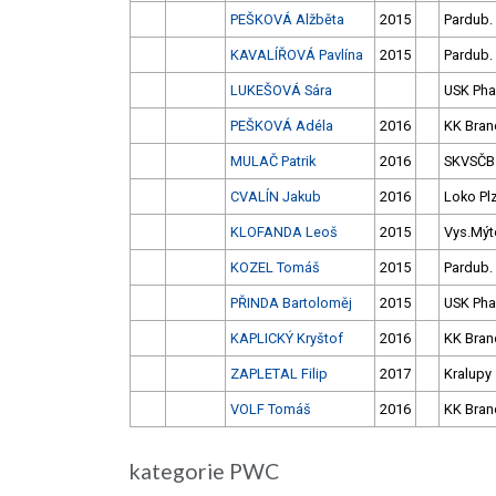
PEŠKOVÁ Alžběta
2015
Pardub.
KAVALÍŘOVÁ Pavlína
2015
Pardub.
LUKEŠOVÁ Sára
USK Pha
PEŠKOVÁ Adéla
2016
KK Bran
MULAČ Patrik
2016
SKVSČB
CVALÍN Jakub
2016
Loko Pl
KLOFANDA Leoš
2015
Vys.Mýt
KOZEL Tomáš
2015
Pardub.
PŘINDA Bartoloměj
2015
USK Pha
KAPLICKÝ Kryštof
2016
KK Bran
ZAPLETAL Filip
2017
Kralupy
VOLF Tomáš
2016
KK Bran
kategorie PWC