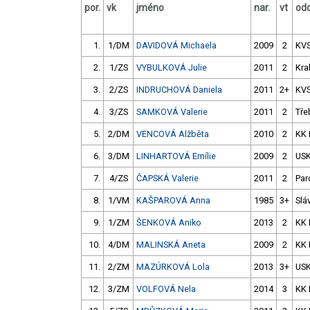
por.
vk
jméno
nar.
vt
odd
1.
1/DM
DAVIDOVÁ Michaela
2009
2
KV
2.
1/ZS
VYBULKOVÁ Julie
2011
2
Kra
3.
2/ZS
INDRUCHOVÁ Daniela
2011
2+
KV
4.
3/ZS
SAMKOVÁ Valerie
2011
2
Tře
5.
2/DM
VENCOVÁ Alžběta
2010
2
KK 
6.
3/DM
LINHARTOVÁ Emílie
2009
2
USK
7.
4/ZS
ČAPSKÁ Valerie
2011
2
Par
8.
1/VM
KAŠPAROVÁ Anna
1985
3+
Slá
9.
1/ZM
ŠENKOVÁ Aniko
2013
2
KK 
10.
4/DM
MALINSKÁ Aneta
2009
2
KK 
11.
2/ZM
MAZÚRKOVÁ Lola
2013
3+
USK
12.
3/ZM
VOLFOVÁ Nela
2014
3
KK 