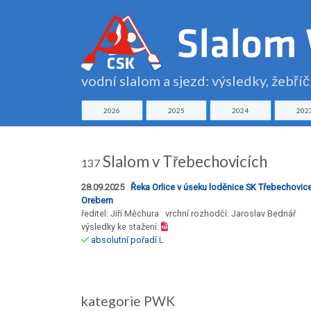
vodní slalom a sjezd: výsledky, žebří
2026
2025
2024
202
Slalom v Třebechovicích
137
28.09.2025
Řeka Orlice v úseku loděnice SK Třebechovic
Orebem
ředitel: Jiří Měchura vrchní rozhodčí: Jaroslav Bednář
výsledky ke stažení:
absolutní pořadí
L
kategorie PWK