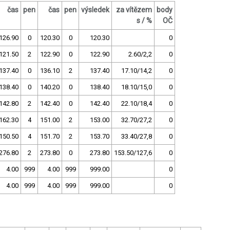
čas
pen
čas
pen
výsledek
za vítězem
body
s / %
OČ
126.90
0
120.30
0
120.30
0
121.50
2
122.90
0
122.90
2.60/2,2
0
137.40
0
136.10
2
137.40
17.10/14,2
0
138.40
0
140.20
0
138.40
18.10/15,0
0
142.80
2
142.40
0
142.40
22.10/18,4
0
162.30
4
151.00
2
153.00
32.70/27,2
0
150.50
4
151.70
2
153.70
33.40/27,8
0
276.80
2
273.80
0
273.80
153.50/127,6
0
4.00
999
4.00
999
999.00
0
4.00
999
4.00
999
999.00
0