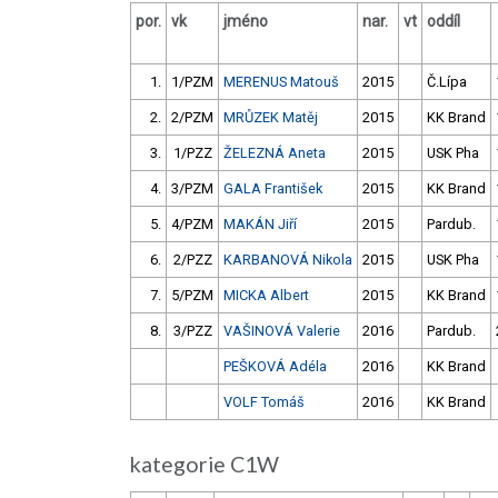
por.
vk
jméno
nar.
vt
oddíl
1.
1/PZM
MERENUS Matouš
2015
Č.Lípa
2.
2/PZM
MRŮZEK Matěj
2015
KK Brand
3.
1/PZZ
ŽELEZNÁ Aneta
2015
USK Pha
4.
3/PZM
GALA František
2015
KK Brand
5.
4/PZM
MAKÁN Jiří
2015
Pardub.
6.
2/PZZ
KARBANOVÁ Nikola
2015
USK Pha
7.
5/PZM
MICKA Albert
2015
KK Brand
8.
3/PZZ
VAŠINOVÁ Valerie
2016
Pardub.
PEŠKOVÁ Adéla
2016
KK Brand
VOLF Tomáš
2016
KK Brand
kategorie C1W