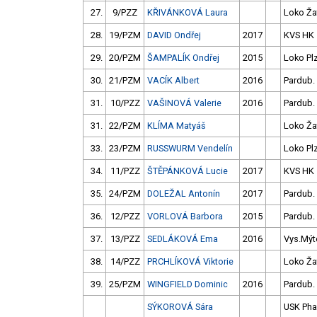
27.
9/PZZ
KŘIVÁNKOVÁ Laura
Loko Ža
28.
19/PZM
DAVID Ondřej
2017
KVS HK
29.
20/PZM
ŠAMPALÍK Ondřej
2015
Loko Pl
30.
21/PZM
VACÍK Albert
2016
Pardub.
31.
10/PZZ
VAŠINOVÁ Valerie
2016
Pardub.
31.
22/PZM
KLÍMA Matyáš
Loko Ža
33.
23/PZM
RUSSWURM Vendelín
Loko Pl
34.
11/PZZ
ŠTĚPÁNKOVÁ Lucie
2017
KVS HK
35.
24/PZM
DOLEŽAL Antonín
2017
Pardub.
36.
12/PZZ
VORLOVÁ Barbora
2015
Pardub.
37.
13/PZZ
SEDLÁKOVÁ Ema
2016
Vys.Mýt
38.
14/PZZ
PRCHLÍKOVÁ Viktorie
Loko Ža
39.
25/PZM
WINGFIELD Dominic
2016
Pardub.
SÝKOROVÁ Sára
USK Pha