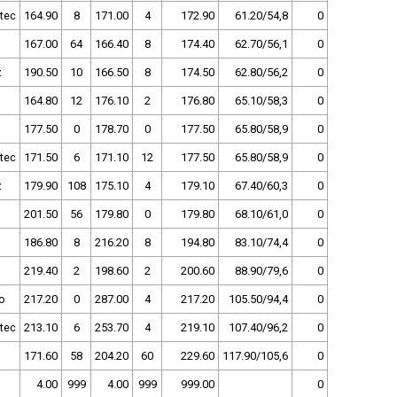
tec
164.90
8
171.00
4
172.90
61.20/54,8
0
167.00
64
166.40
8
174.40
62.70/56,1
0
z
190.50
10
166.50
8
174.50
62.80/56,2
0
164.80
12
176.10
2
176.80
65.10/58,3
0
177.50
0
178.70
0
177.50
65.80/58,9
0
tec
171.50
6
171.10
12
177.50
65.80/58,9
0
z
179.90
108
175.10
4
179.10
67.40/60,3
0
201.50
56
179.80
0
179.80
68.10/61,0
0
186.80
8
216.20
8
194.80
83.10/74,4
0
219.40
2
198.60
2
200.60
88.90/79,6
0
o
217.20
0
287.00
4
217.20
105.50/94,4
0
tec
213.10
6
253.70
4
219.10
107.40/96,2
0
171.60
58
204.20
60
229.60
117.90/105,6
0
4.00
999
4.00
999
999.00
0