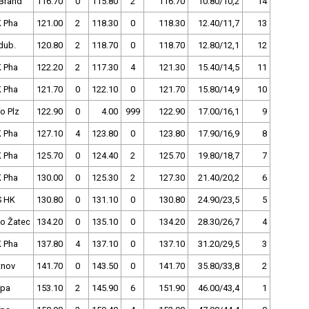
Brand
116.70
0
115.80
2
116.70
10.80/10,2
14
 Pha
121.00
2
118.30
0
118.30
12.40/11,7
13
dub.
120.80
2
118.70
0
118.70
12.80/12,1
12
 Pha
122.20
2
117.30
4
121.30
15.40/14,5
11
 Pha
121.70
0
122.10
0
121.70
15.80/14,9
10
o Plz
122.90
0
4.00
999
122.90
17.00/16,1
9
 Pha
127.10
4
123.80
0
123.80
17.90/16,9
8
 Pha
125.70
0
124.40
2
125.70
19.80/18,7
7
 Pha
130.00
0
125.30
2
127.30
21.40/20,2
6
S HK
130.80
0
131.10
0
130.80
24.90/23,5
5
o Žatec
134.20
0
135.10
0
134.20
28.30/26,7
4
 Pha
137.80
4
137.10
0
137.10
31.20/29,5
3
tnov
141.70
0
143.50
0
141.70
35.80/33,8
2
ípa
153.10
2
145.90
6
151.90
46.00/43,4
1