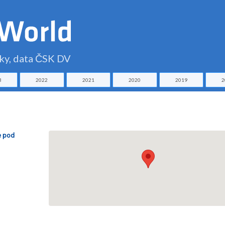
čky, data ČSK DV
3
2022
2021
2020
2019
2
e pod