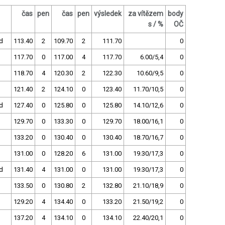
čas
pen
čas
pen
výsledek
za vítězem
body
s / %
OČ
d
113.40
2
109.70
2
111.70
0
117.70
0
117.00
4
117.70
6.00/5,4
0
118.70
4
120.30
2
122.30
10.60/9,5
0
121.40
2
124.10
0
123.40
11.70/10,5
0
d
127.40
0
125.80
0
125.80
14.10/12,6
0
129.70
0
133.30
0
129.70
18.00/16,1
0
133.20
0
130.40
0
130.40
18.70/16,7
0
131.00
0
128.20
6
131.00
19.30/17,3
0
d
131.40
4
131.00
0
131.00
19.30/17,3
0
133.50
0
130.80
2
132.80
21.10/18,9
0
129.20
4
134.40
0
133.20
21.50/19,2
0
137.20
4
134.10
0
134.10
22.40/20,1
0