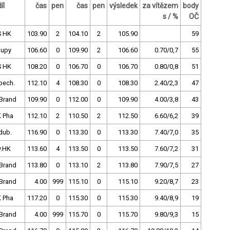
íl
čas
pen
čas
pen
výsledek
za vítězem
body
s / %
OČ
S HK
103.90
2
104.10
2
105.90
59
lupy
106.60
0
109.90
2
106.60
0.70/0,7
55
S HK
108.20
0
106.70
0
106.70
0.80/0,8
51
bech.
112.10
4
108.30
0
108.30
2.40/2,3
47
Brand
109.90
0
112.00
0
109.90
4.00/3,8
43
 Pha
112.10
2
110.50
2
112.50
6.60/6,2
39
dub.
116.90
0
113.30
0
113.30
7.40/7,0
35
v.HK
113.60
4
113.50
0
113.50
7.60/7,2
31
Brand
113.80
0
113.10
2
113.80
7.90/7,5
27
Brand
4.00
999
115.10
0
115.10
9.20/8,7
23
 Pha
117.20
0
115.30
0
115.30
9.40/8,9
19
Brand
4.00
999
115.70
0
115.70
9.80/9,3
15