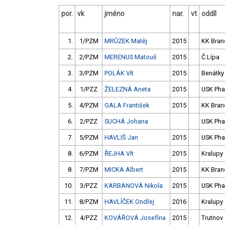
por.
vk
jméno
nar.
vt
oddíl
1.
1/PZM
MRŮZEK Matěj
2015
KK Bran
2.
2/PZM
MERENUS Matouš
2015
Č.Lípa
3.
3/PZM
POLÁK Vít
2015
Benátky
4.
1/PZZ
ŽELEZNÁ Aneta
2015
USK Pha
5.
4/PZM
GALA František
2015
KK Bran
6.
2/PZZ
SUCHÁ Johana
USK Pha
7.
5/PZM
HAVLIŠ Jan
2015
USK Pha
8.
6/PZM
ŘEJHA Vít
2015
Kralupy
8.
7/PZM
MICKA Albert
2015
KK Bran
10.
3/PZZ
KARBANOVÁ Nikola
2015
USK Pha
11.
8/PZM
HAVLÍČEK Ondřej
2016
Kralupy
12.
4/PZZ
KOVÁŘOVÁ Josefína
2015
Trutnov