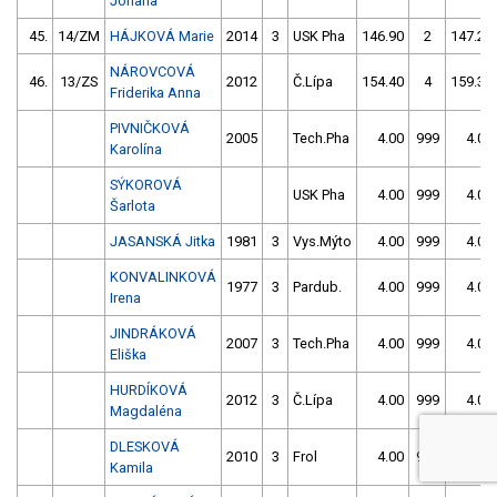
Johana
45.
14/ZM
HÁJKOVÁ Marie
2014
3
USK Pha
146.90
2
147.20
NÁROVCOVÁ
46.
13/ZS
2012
Č.Lípa
154.40
4
159.30
Friderika Anna
PIVNIČKOVÁ
2005
Tech.Pha
4.00
999
4.00
Karolína
SÝKOROVÁ
USK Pha
4.00
999
4.00
Šarlota
JASANSKÁ Jitka
1981
3
Vys.Mýto
4.00
999
4.00
KONVALINKOVÁ
1977
3
Pardub.
4.00
999
4.00
Irena
JINDRÁKOVÁ
2007
3
Tech.Pha
4.00
999
4.00
Eliška
HURDÍKOVÁ
2012
3
Č.Lípa
4.00
999
4.00
Magdaléna
DLESKOVÁ
2010
3
Frol
4.00
999
4.00
Kamila