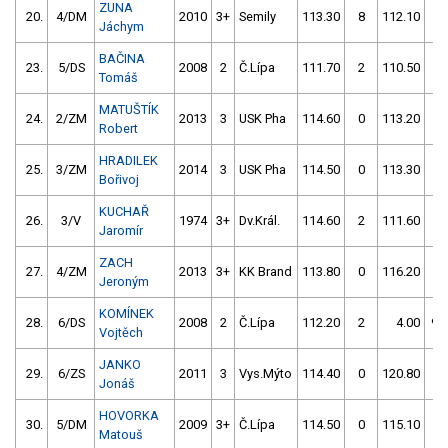
ZUNA
20.
4/DM
2010
3+
Semily
113.30
8
112.10
0
Jáchym
BAČINA
23.
5/DS
2008
2
Č.Lípa
111.70
2
110.50
2
Tomáš
MATUŠTÍK
24.
2/ZM
2013
3
USK Pha
114.60
0
113.20
0
Robert
HRADILEK
25.
3/ZM
2014
3
USK Pha
114.50
0
113.30
0
Bořivoj
KUCHAŘ
26.
3/V
1974
3+
Dv.Král.
114.60
2
111.60
2
Jaromír
ZACH
27.
4/ZM
2013
3+
KK Brand
113.80
0
116.20
0
Jeroným
KOMÍNEK
28.
6/DS
2008
2
Č.Lípa
112.20
2
4.00
99
Vojtěch
JANKO
29.
6/ZS
2011
3
Vys.Mýto
114.40
0
120.80
2
Jonáš
HOVORKA
30.
5/DM
2009
3+
Č.Lípa
114.50
0
115.10
2
Matouš