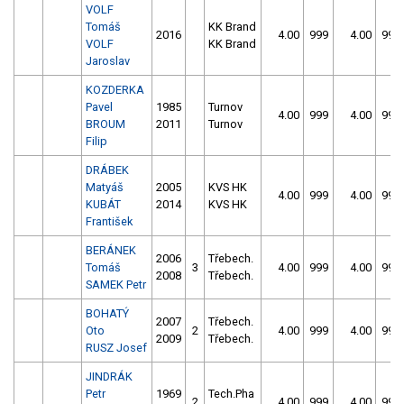
VOLF
Tomáš
KK Brand
2016
4.00
999
4.00
999
VOLF
KK Brand
Jaroslav
KOZDERKA
Pavel
1985
Turnov
4.00
999
4.00
999
BROUM
2011
Turnov
Filip
DRÁBEK
Matyáš
2005
KVS HK
4.00
999
4.00
999
KUBÁT
2014
KVS HK
František
BERÁNEK
2006
Třebech.
Tomáš
3
4.00
999
4.00
999
2008
Třebech.
SAMEK Petr
BOHATÝ
2007
Třebech.
Oto
2
4.00
999
4.00
999
2009
Třebech.
RUSZ Josef
JINDRÁK
Petr
1969
Tech.Pha
2
4.00
999
4.00
999