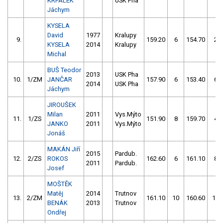
KRPÁLEK
USK Pha
Jáchym
KYSELA
David
1977
Kralupy
9.
159.20
6
154.70
2
KYSELA
2014
Kralupy
Michal
BUŠ Teodor
2013
USK Pha
10.
1/ZM
JANČAR
157.90
6
153.40
6
2014
USK Pha
Jáchym
JIROUŠEK
Milan
2011
Vys.Mýto
11.
1/ZS
151.90
8
159.70
4
JANKO
2011
Vys.Mýto
Jonáš
MAKÁN Jiří
2015
Pardub.
12.
2/ZS
ROKOS
162.60
6
161.10
8
2011
Pardub.
Josef
MOŠTĚK
Matěj
2014
Trutnov
13.
2/ZM
161.10
10
160.60
14
BENÁK
2013
Trutnov
Ondřej