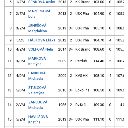
6.
1/ZM
ŠENKOVÁ Aniko
2013
2
KK Brand
103.00
0
105.20
MAZÚRKOVÁ
7.
2/ZM
2013
2
USK Pha
104.90
0
105.00
Lola
JENEŠOVÁ
8.
3/ZM
2013
3+
USK Pha
105.10
0
108.00
Magdaléna
9.
3/ZS
HÁJKOVÁ Eliška
2012
2
USK Pha
104.70
4
105.20
10.
4/ZM
VOLFOVÁ Nela
2014
3+
KK Brand
108.60
0
105.70
MARKOVÁ
11.
3/DM
2009
2
Pardub.
114.40
2
106.40
Kristýna
DAVIDOVÁ
12.
4/DM
2009
2
KVS HK
108.10
4
107.60
Michaela
ŠTULCOVÁ
13.
5/DM
2010
3+
Loko Plz
108.50
0
109.00
Valentýna
ZÁRUBOVÁ
14.
2/VM
1986
2
Dv.Král.
109.30
0
4.00
Michaela
HAVLIŠOVÁ
15.
5/ZM
2013
3+
USK Pha
111.10
0
111.60
Kristína