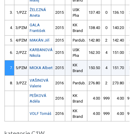
Matěj
Brand
ŽELEZNÁ
USK
3.
1/PZZ
2015
137.40
0
136.10
2
Aneta
Pha
GALA
KK
4.
3/PZM
2015
138.40
0
140.20
0
František
Brand
5.
4/PZM
MAKÁN Jiří
2015
Pardub.
142.80
2
142.40
0
KARBANOVÁ
USK
6.
2/PZZ
2015
162.30
4
151.00
2
Nikola
Pha
KK
7.
5/PZM
MICKA Albert
2015
150.50
4
151.70
2
Brand
VAŠINOVÁ
8.
3/PZZ
2016
Pardub.
276.80
2
273.80
0
Valerie
PEŠKOVÁ
KK
2016
4.00
999
4.00
999
Adéla
Brand
KK
VOLF Tomáš
2016
4.00
999
4.00
999
Brand
kategorie C1W