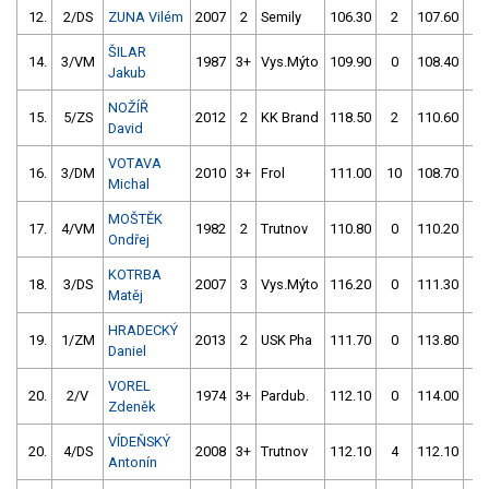
12.
2/DS
ZUNA Vilém
2007
2
Semily
106.30
2
107.60
4
ŠILAR
14.
3/VM
1987
3+
Vys.Mýto
109.90
0
108.40
0
Jakub
NOŽÍŘ
15.
5/ZS
2012
2
KK Brand
118.50
2
110.60
0
David
VOTAVA
16.
3/DM
2010
3+
Frol
111.00
10
108.70
2
Michal
MOŠTĚK
17.
4/VM
1982
2
Trutnov
110.80
0
110.20
2
Ondřej
KOTRBA
18.
3/DS
2007
3
Vys.Mýto
116.20
0
111.30
0
Matěj
HRADECKÝ
19.
1/ZM
2013
2
USK Pha
111.70
0
113.80
4
Daniel
VOREL
20.
2/V
1974
3+
Pardub.
112.10
0
114.00
2
Zdeněk
VÍDEŇSKÝ
20.
4/DS
2008
3+
Trutnov
112.10
4
112.10
0
Antonín