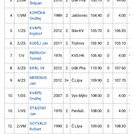
3.
2/DM
2010
2
USK Pha
100.70
0
99.60
2
Štěpán
KOPIČKA
4.
1/VM
1989
2
Jablonec
104.40
0
4.00
99
Ondřej
KVAPIL
5.
1/ZS
2012
2
Sláv.KV
105.70
0
106.30
0
Kryštof
6.
2/ZS
KUDĚJ Jan
2011
2
Trutnov
103.90
2
105.10
2
INDRUCH
7.
1/V
1976
KVS HK
106.40
0
4.00
99
Tomáš
8.
3/ZS
KRÁL Vít
2012
2
USK Pha
110.90
0
107.60
0
MERENUS
9.
4/ZS
2012
3+
Č.Lípa
109.90
2
107.70
0
Jan
KVAPIL
10.
1/DS
2007
3
Vys.Mýto
108.00
0
4.00
99
Ondřej
ŠŤASTNÝ
10.
1/VS
1970
2
Pardub.
108.00
0
4.00
99
Jan
GOTVALD
12.
2/VM
1990
2
Č.Lípa
109.00
0
108.30
0
Robert