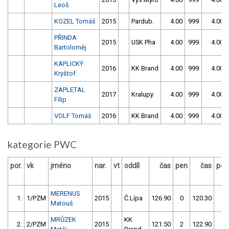
Leoš
KOZEL Tomáš
2015
Pardub.
4.00
999
4.00
PŘINDA
2015
USK Pha
4.00
999
4.00
Bartoloměj
KAPLICKÝ
2016
KK Brand
4.00
999
4.00
Kryštof
ZAPLETAL
2017
Kralupy
4.00
999
4.00
Filip
VOLF Tomáš
2016
KK Brand
4.00
999
4.00
kategorie PWC
por.
vk
jméno
nar.
vt
oddíl
čas
pen
čas
pen
MERENUS
1.
1/PZM
2015
Č.Lípa
126.90
0
120.30
0
Matouš
MRŮZEK
KK
2.
2/PZM
2015
121.50
2
122.90
0