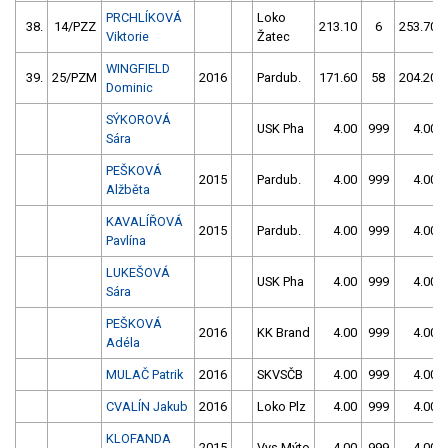
PRCHLÍKOVÁ
Loko
38.
14/PZZ
213.10
6
253.70
Viktorie
Žatec
WINGFIELD
39.
25/PZM
2016
Pardub.
171.60
58
204.20
Dominic
SÝKOROVÁ
USK Pha
4.00
999
4.00
Sára
PEŠKOVÁ
2015
Pardub.
4.00
999
4.00
Alžběta
KAVALÍŘOVÁ
2015
Pardub.
4.00
999
4.00
Pavlína
LUKEŠOVÁ
USK Pha
4.00
999
4.00
Sára
PEŠKOVÁ
2016
KK Brand
4.00
999
4.00
Adéla
MULAČ Patrik
2016
SKVSČB
4.00
999
4.00
CVALÍN Jakub
2016
Loko Plz
4.00
999
4.00
KLOFANDA
2015
Vys.Mýto
4.00
999
4.00