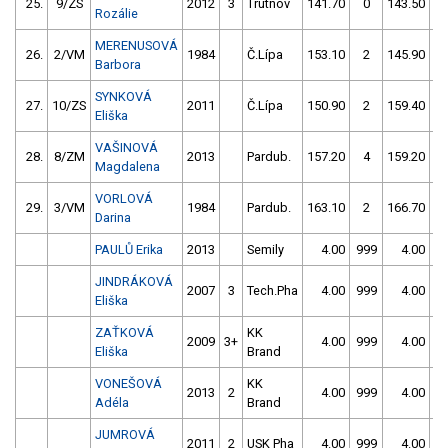
25.
9/ZS
2012
3
Trutnov
141.70
0
143.50
Rozálie
MERENUSOVÁ
26.
2/VM
1984
Č.Lípa
153.10
2
145.90
Barbora
SYNKOVÁ
27.
10/ZS
2011
Č.Lípa
150.90
2
159.40
Eliška
VAŠINOVÁ
28.
8/ZM
2013
Pardub.
157.20
4
159.20
Magdalena
VORLOVÁ
29.
3/VM
1984
Pardub.
163.10
2
166.70
Darina
PAULŮ Erika
2013
Semily
4.00
999
4.00
9
JINDRÁKOVÁ
2007
3
Tech.Pha
4.00
999
4.00
9
Eliška
ZAŤKOVÁ
KK
2009
3+
4.00
999
4.00
9
Eliška
Brand
VONEŠOVÁ
KK
2013
2
4.00
999
4.00
9
Adéla
Brand
JUMROVÁ
2011
2
USK Pha
4.00
999
4.00
9