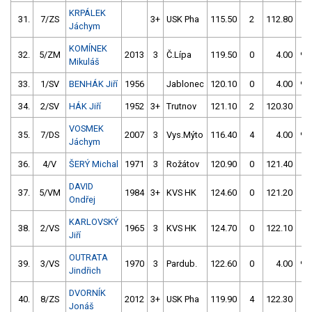
KRPÁLEK
31.
7/ZS
3+
USK Pha
115.50
2
112.80
2
Jáchym
KOMÍNEK
32.
5/ZM
2013
3
Č.Lípa
119.50
0
4.00
99
Mikuláš
33.
1/SV
BENHÁK Jiří
1956
Jablonec
120.10
0
4.00
99
34.
2/SV
HÁK Jiří
1952
3+
Trutnov
121.10
2
120.30
0
VOSMEK
35.
7/DS
2007
3
Vys.Mýto
116.40
4
4.00
99
Jáchym
36.
4/V
ŠERÝ Michal
1971
3
Rožátov
120.90
0
121.40
0
DAVID
37.
5/VM
1984
3+
KVS HK
124.60
0
121.20
0
Ondřej
KARLOVSKÝ
38.
2/VS
1965
3
KVS HK
124.70
0
122.10
0
Jiří
OUTRATA
39.
3/VS
1970
3
Pardub.
122.60
0
4.00
99
Jindřich
DVORNÍK
40.
8/ZS
2012
3+
USK Pha
119.90
4
122.30
6
Jonáš