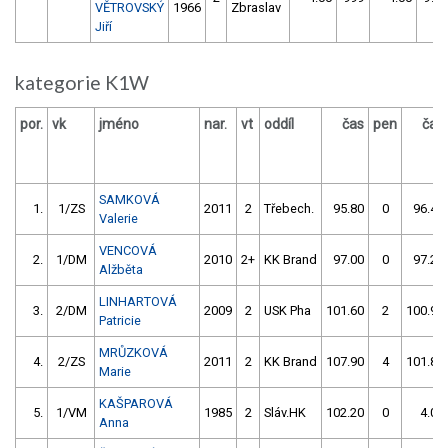
VĚTROVSKÝ
1966
Zbraslav
Jiří
kategorie K1W
por.
vk
jméno
nar.
vt
oddíl
čas
pen
čas
SAMKOVÁ
1.
1/ZS
2011
2
Třebech.
95.80
0
96.40
Valerie
VENCOVÁ
2.
1/DM
2010
2+
KK Brand
97.00
0
97.20
Alžběta
LINHARTOVÁ
3.
2/DM
2009
2
USK Pha
101.60
2
100.90
Patricie
MRŮZKOVÁ
4.
2/ZS
2011
2
KK Brand
107.90
4
101.80
Marie
KAŠPAROVÁ
5.
1/VM
1985
2
Sláv.HK
102.20
0
4.00
Anna