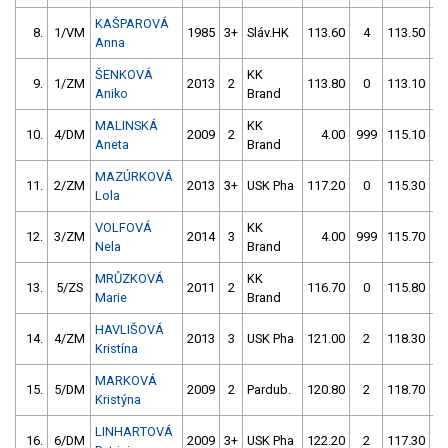
KAŠPAROVÁ
8.
1/VM
1985
3+
Sláv.HK
113.60
4
113.50
Anna
ŠENKOVÁ
KK
9.
1/ZM
2013
2
113.80
0
113.10
Aniko
Brand
MALINSKÁ
KK
10.
4/DM
2009
2
4.00
999
115.10
Aneta
Brand
MAZÚRKOVÁ
11.
2/ZM
2013
3+
USK Pha
117.20
0
115.30
Lola
VOLFOVÁ
KK
12.
3/ZM
2014
3
4.00
999
115.70
Nela
Brand
MRŮZKOVÁ
KK
13.
5/ZS
2011
2
116.70
0
115.80
Marie
Brand
HAVLIŠOVÁ
14.
4/ZM
2013
3
USK Pha
121.00
2
118.30
Kristína
MARKOVÁ
15.
5/DM
2009
2
Pardub.
120.80
2
118.70
Kristýna
LINHARTOVÁ
16.
6/DM
2009
3+
USK Pha
122.20
2
117.30