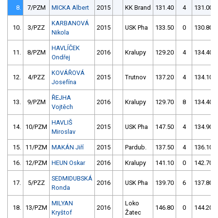
8.
7/PZM
MICKA Albert
2015
KK Brand
131.40
4
131.00
KARBANOVÁ
10.
3/PZZ
2015
USK Pha
133.50
0
130.80
Nikola
HAVLÍČEK
11.
8/PZM
2016
Kralupy
129.20
4
134.40
Ondřej
KOVÁŘOVÁ
12.
4/PZZ
2015
Trutnov
137.20
4
134.10
Josefína
ŘEJHA
13.
9/PZM
2016
Kralupy
129.70
8
134.40
Vojtěch
HAVLIŠ
14.
10/PZM
2015
USK Pha
147.50
4
134.90
Miroslav
15.
11/PZM
MAKÁN Jiří
2015
Pardub.
137.50
4
136.10
16.
12/PZM
HEUN Oskar
2016
Kralupy
141.10
0
142.70
SEDMIDUBSKÁ
17.
5/PZZ
2016
USK Pha
139.70
6
137.80
Ronda
MILYAN
Loko
18.
13/PZM
2016
146.80
0
144.20
Kryštof
Žatec