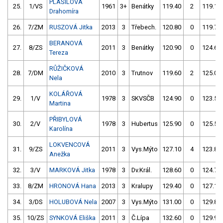
PLAŠILOVÁ
25.
1/VS
1961
3+
Benátky
119.40
2
119.10
Drahomíra
26.
7/ZM
RUSZOVÁ Jitka
2013
3
Třebech.
120.80
0
119.70
BERANOVÁ
27.
8/ZS
2011
3
Benátky
120.90
0
124.60
Tereza
RŮŽIČKOVÁ
28.
7/DM
2010
3
Trutnov
119.60
2
125.00
Nela
KOLÁŘOVÁ
29.
1/V
1978
3
SKVSČB
124.90
0
123.50
Martina
PŘIBYLOVÁ
30.
2/V
1978
3
Hubertus
125.90
0
125.50
Karolína
LOKVENCOVÁ
31.
9/ZS
2011
3
Vys.Mýto
127.10
4
123.80
Anežka
32.
3/V
MARKOVÁ Jitka
1978
3
Dv.Král.
128.60
0
124.70
33.
8/ZM
HRONOVÁ Hana
2013
3
Kralupy
129.40
0
127.10
34.
3/DS
HOLUBOVÁ Nela
2007
3
Vys.Mýto
131.00
0
129.80
35.
10/ZS
SYNKOVÁ Eliška
2011
3
Č.Lípa
132.60
0
129.90