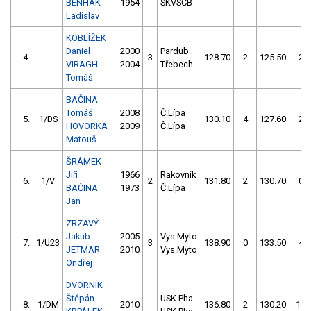
BENHÁK
1954
SKVSČB
Ladislav
KOBLÍŽEK
Daniel
2000
Pardub.
4.
3
128.70
2
125.50
2
VIRÁGH
2004
Třebech.
Tomáš
BAČINA
Tomáš
2008
Č.Lípa
5.
1/DS
130.10
4
127.60
2
HOVORKA
2009
Č.Lípa
Matouš
ŠRÁMEK
Jiří
1966
Rakovník
6.
1/V
2
131.80
2
130.70
0
BAČINA
1973
Č.Lípa
Jan
ZRZAVÝ
Jakub
2005
Vys.Mýto
7.
1/U23
3
138.90
0
133.50
4
JETMAR
2010
Vys.Mýto
Ondřej
DVORNÍK
Štěpán
USK Pha
8.
1/DM
2010
136.80
2
130.20
10