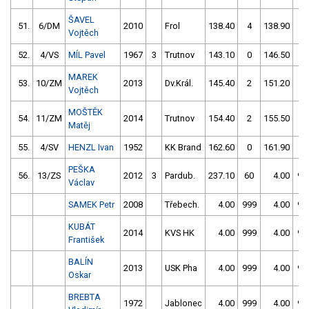
ŠAVEL
51.
6/DM
2010
Frol
138.40
4
138.90
2
Vojtěch
52.
4/VS
MÍL Pavel
1967
3
Trutnov
143.10
0
146.50
0
MAREK
53.
10/ZM
2013
Dv.Král.
145.40
2
151.20
2
Vojtěch
MOŠTĚK
54.
11/ZM
2014
Trutnov
154.40
2
155.50
2
Matěj
55.
4/SV
HENZL Ivan
1952
KK Brand
162.60
0
161.90
0
PEŠKA
56.
13/ZS
2012
3
Pardub.
237.10
60
4.00
99
Václav
SAMEK Petr
2008
Třebech.
4.00
999
4.00
99
KUBÁT
2014
KVS HK
4.00
999
4.00
99
František
BALÍN
2013
USK Pha
4.00
999
4.00
99
Oskar
BREBTA
1972
Jablonec
4.00
999
4.00
99