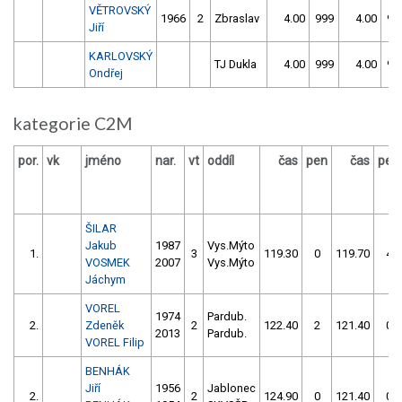
VĚTROVSKÝ
1966
2
Zbraslav
4.00
999
4.00
99
Jiří
KARLOVSKÝ
TJ Dukla
4.00
999
4.00
99
Ondřej
kategorie C2M
por.
vk
jméno
nar.
vt
oddíl
čas
pen
čas
pen
ŠILAR
Jakub
1987
Vys.Mýto
1.
3
119.30
0
119.70
4
VOSMEK
2007
Vys.Mýto
Jáchym
VOREL
1974
Pardub.
2.
Zdeněk
2
122.40
2
121.40
0
2013
Pardub.
VOREL Filip
BENHÁK
Jiří
1956
Jablonec
2.
2
124.90
0
121.40
0