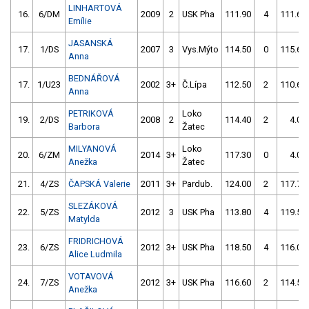
LINHARTOVÁ
16.
6/DM
2009
2
USK Pha
111.90
4
111.60
Emílie
JASANSKÁ
17.
1/DS
2007
3
Vys.Mýto
114.50
0
115.60
Anna
BEDNÁŘOVÁ
17.
1/U23
2002
3+
Č.Lípa
112.50
2
110.60
Anna
PETRIKOVÁ
Loko
19.
2/DS
2008
2
114.40
2
4.00
Barbora
Žatec
MILYANOVÁ
Loko
20.
6/ZM
2014
3+
117.30
0
4.00
Anežka
Žatec
21.
4/ZS
ČAPSKÁ Valerie
2011
3+
Pardub.
124.00
2
117.70
SLEZÁKOVÁ
22.
5/ZS
2012
3
USK Pha
113.80
4
119.50
Matylda
FRIDRICHOVÁ
23.
6/ZS
2012
3+
USK Pha
118.50
4
116.00
Alice Ludmila
VOTAVOVÁ
24.
7/ZS
2012
3+
USK Pha
116.60
2
114.50
Anežka