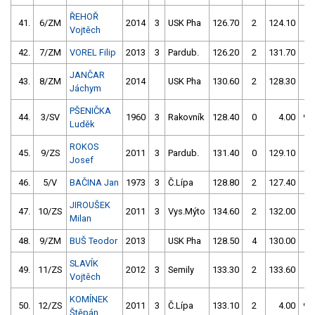
ŘEHOŘ
41.
6/ZM
2014
3
USK Pha
126.70
2
124.10
0
Vojtěch
42.
7/ZM
VOREL Filip
2013
3
Pardub.
126.20
2
131.70
0
JANČAR
43.
8/ZM
2014
USK Pha
130.60
2
128.30
0
Jáchym
PŠENIČKA
44.
3/SV
1960
3
Rakovník
128.40
0
4.00
99
Luděk
ROKOS
45.
9/ZS
2011
3
Pardub.
131.40
0
129.10
0
Josef
46.
5/V
BAČINA Jan
1973
3
Č.Lípa
128.80
2
127.40
2
JIROUŠEK
47.
10/ZS
2011
3
Vys.Mýto
134.60
2
132.00
0
Milan
48.
9/ZM
BUŠ Teodor
2013
USK Pha
128.50
4
130.00
4
SLAVÍK
49.
11/ZS
2012
3
Semily
133.30
2
133.60
0
Vojtěch
KOMÍNEK
50.
12/ZS
2011
3
Č.Lípa
133.10
2
4.00
99
Štěpán