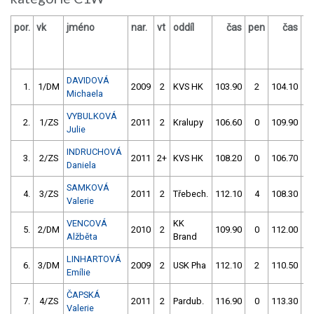
por.
vk
jméno
nar.
vt
oddíl
čas
pen
čas
p
DAVIDOVÁ
1.
1/DM
2009
2
KVS HK
103.90
2
104.10
Michaela
VYBULKOVÁ
2.
1/ZS
2011
2
Kralupy
106.60
0
109.90
Julie
INDRUCHOVÁ
3.
2/ZS
2011
2+
KVS HK
108.20
0
106.70
Daniela
SAMKOVÁ
4.
3/ZS
2011
2
Třebech.
112.10
4
108.30
Valerie
VENCOVÁ
KK
5.
2/DM
2010
2
109.90
0
112.00
Alžběta
Brand
LINHARTOVÁ
6.
3/DM
2009
2
USK Pha
112.10
2
110.50
Emílie
ČAPSKÁ
7.
4/ZS
2011
2
Pardub.
116.90
0
113.30
Valerie