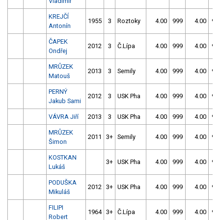
Vladimír
KREJČÍ
1955
3
Roztoky
4.00
999
4.00
99
Antonín
ČAPEK
2012
3
Č.Lípa
4.00
999
4.00
99
Ondřej
MRŮZEK
2013
3
Semily
4.00
999
4.00
99
Matouš
PERNÝ
2012
3
USK Pha
4.00
999
4.00
99
Jakub Sami
VÁVRA Jiří
2013
3
USK Pha
4.00
999
4.00
99
MRŮZEK
2011
3+
Semily
4.00
999
4.00
99
Šimon
KOSTKAN
3+
USK Pha
4.00
999
4.00
99
Lukáš
PODUŠKA
2012
3+
USK Pha
4.00
999
4.00
99
Mikuláš
FILIPI
1964
3+
Č.Lípa
4.00
999
4.00
99
Robert