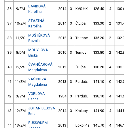
DAVIDOVÁ
36.
9/ZM
2014
3
KVS HK
128.40
4
130.60
Karolína
ŠŤASTNÁ
37.
10/ZM
2014
3
Č.Lípa
133.30
2
131.40
Karolína
MOŠTĚKOVÁ
38.
11/ZS
2012
3
Trutnov
135.20
2
132.70
Rozálie
MOHYLOVÁ
39.
8/DM
2010
3
Turnov
133.80
2
142.30
Eliška
ČVANČAROVÁ
40.
12/ZS
2012
Č.Lípa
138.20
4
135.10
Magdaléna
VAŠINOVÁ
41.
11/ZM
2013
3
Pardub.
141.10
0
142.00
Magdalena
VORLOVÁ
42.
3/VM
1984
3
Pardub.
138.10
4
141.60
Darina
JOHANIDESOVÁ
43.
12/ZM
2014
3
Kralupy
141.90
4
144.50
Ema
RUSSWURM
44.
13/ZM
2013
Loko Plz
145.70
4
146.10