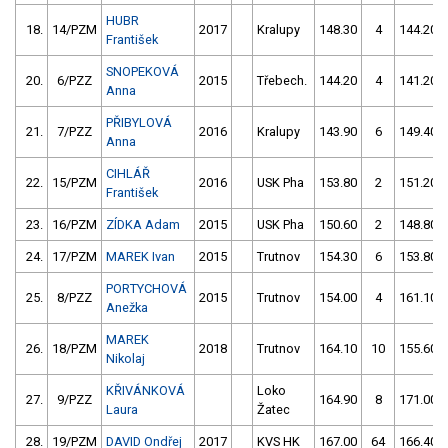
HUBR
18.
14/PZM
2017
Kralupy
148.30
4
144.20
František
SNOPEKOVÁ
20.
6/PZZ
2015
Třebech.
144.20
4
141.20
Anna
PŘIBYLOVÁ
21.
7/PZZ
2016
Kralupy
143.90
6
149.40
Anna
CIHLÁŘ
22.
15/PZM
2016
USK Pha
153.80
2
151.20
František
23.
16/PZM
ZÍDKA Adam
2015
USK Pha
150.60
2
148.80
24.
17/PZM
MAREK Ivan
2015
Trutnov
154.30
6
153.80
PORTYCHOVÁ
25.
8/PZZ
2015
Trutnov
154.00
4
161.10
Anežka
MAREK
26.
18/PZM
2018
Trutnov
164.10
10
155.60
Nikolaj
KŘIVÁNKOVÁ
Loko
27.
9/PZZ
164.90
8
171.00
Laura
Žatec
28.
19/PZM
DAVID Ondřej
2017
KVS HK
167.00
64
166.40