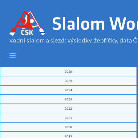
vodní slalom a sjezd: výsledky, žebříčky, data
2026
2025
2024
2023
2022
2021
2020
2019