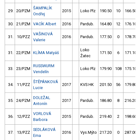
ŠAMPALÍK
29.
20/PZM
2015
Loko Plz
190.50
10
166.50
Ondřej
30.
21/PZM
VACÍK Albert
2016
Pardub.
164.80
12
176.10
VAŠINOVÁ
31.
10/PZZ
2016
Pardub.
177.50
0
178.70
Valerie
Loko
31.
22/PZM
KLÍMA Matyáš
171.50
6
171.10
Žatec
RUSSWURM
33.
23/PZM
Loko Plz
179.90
108
175.10
Vendelín
ŠTĚPÁNKOVÁ
34.
11/PZZ
2017
KVS HK
201.50
56
179.80
Lucie
DOLEŽAL
35.
24/PZM
2017
Pardub.
186.80
8
216.20
Antonín
VORLOVÁ
36.
12/PZZ
2015
Pardub.
219.40
2
198.60
Barbora
SEDLÁKOVÁ
37.
13/PZZ
2016
Vys.Mýto
217.20
0
287.00
Ema