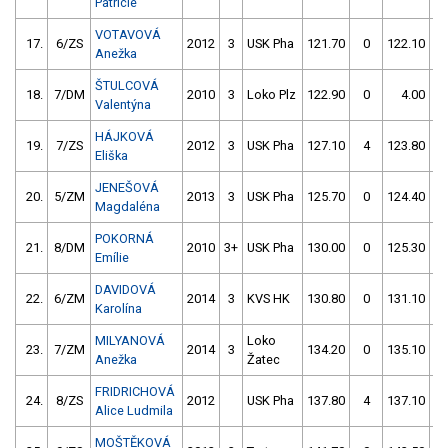
Patricie
VOTAVOVÁ
17.
6/ZS
2012
3
USK Pha
121.70
0
122.10
Anežka
ŠTULCOVÁ
18.
7/DM
2010
3
Loko Plz
122.90
0
4.00
9
Valentýna
HÁJKOVÁ
19.
7/ZS
2012
3
USK Pha
127.10
4
123.80
Eliška
JENEŠOVÁ
20.
5/ZM
2013
3
USK Pha
125.70
0
124.40
Magdaléna
POKORNÁ
21.
8/DM
2010
3+
USK Pha
130.00
0
125.30
Emílie
DAVIDOVÁ
22.
6/ZM
2014
3
KVS HK
130.80
0
131.10
Karolína
MILYANOVÁ
Loko
23.
7/ZM
2014
3
134.20
0
135.10
Anežka
Žatec
FRIDRICHOVÁ
24.
8/ZS
2012
USK Pha
137.80
4
137.10
Alice Ludmila
MOŠTĚKOVÁ