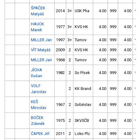
ŠPAČEK
2014
3+
USK Pha
4.00
999
4.00
99
Matyáš
HAUCK
1977
3+
KVS HK
4.00
999
4.00
99
Marek
MILLER Jan
1997
3+
Turnov
4.00
999
4.00
99
VÍT Matyáš
2009
2
KVS HK
4.00
999
4.00
99
MILLER Jan
1968
2
Turnov
4.00
999
4.00
99
JÍCHA
1982
2
So Písek
4.00
999
4.00
99
Dušan
VOLF
2
KK Brand
4.00
999
4.00
99
Jaroslav
KEŠ
1967
2
Soběslav
4.00
999
4.00
99
Miroslav
BOČEK
1975
2
SKVSČB
4.00
999
4.00
99
Zdeněk
ČAPEK Jiří
2011
2
Loko Plz
4.00
999
4.00
99