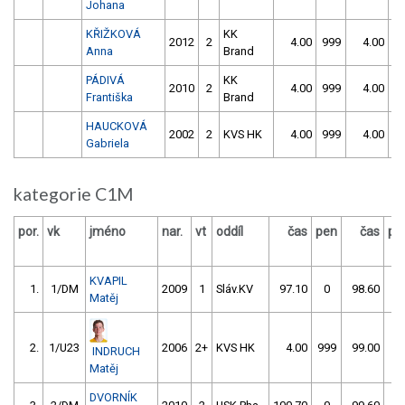
Johana
KŘIŽKOVÁ
KK
2012
2
4.00
999
4.00
9
Anna
Brand
PÁDIVÁ
KK
2010
2
4.00
999
4.00
9
Františka
Brand
HAUCKOVÁ
2002
2
KVS HK
4.00
999
4.00
9
Gabriela
kategorie C1M
por.
vk
jméno
nar.
vt
oddíl
čas
pen
čas
pe
KVAPIL
1.
1/DM
2009
1
Sláv.KV
97.10
0
98.60
0
Matěj
2.
1/U23
2006
2+
KVS HK
4.00
999
99.00
0
INDRUCH
Matěj
DVORNÍK