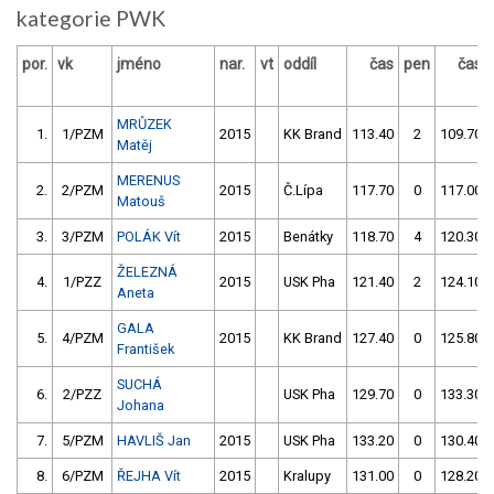
kategorie PWK
por.
vk
jméno
nar.
vt
oddíl
čas
pen
čas
MRŮZEK
1.
1/PZM
2015
KK Brand
113.40
2
109.70
Matěj
MERENUS
2.
2/PZM
2015
Č.Lípa
117.70
0
117.00
Matouš
3.
3/PZM
POLÁK Vít
2015
Benátky
118.70
4
120.30
ŽELEZNÁ
4.
1/PZZ
2015
USK Pha
121.40
2
124.10
Aneta
GALA
5.
4/PZM
2015
KK Brand
127.40
0
125.80
František
SUCHÁ
6.
2/PZZ
USK Pha
129.70
0
133.30
Johana
7.
5/PZM
HAVLIŠ Jan
2015
USK Pha
133.20
0
130.40
8.
6/PZM
ŘEJHA Vít
2015
Kralupy
131.00
0
128.20