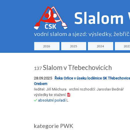
vodní slalom a sjezd: výsledky, žebří
2026
2025
2024
202
Slalom v Třebechovicích
137
28.09.2025
Řeka Orlice v úseku loděnice SK Třebechovic
Orebem
ředitel: Jiří Měchura vrchní rozhodčí: Jaroslav Bednář
výsledky ke stažení:
absolutní pořadí
L
kategorie PWK