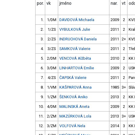
por.
vk
jméno
nar.
vt
odd
1.
1/DM
DAVIDOVÁ Michaela
2009
2
KV
2.
1/ZS
VYBULKOVÁ Julie
2011
2
Kra
3.
2/ZS
INDRUCHOVÁ Daniela
2011
2+
KV
4.
3/ZS
SAMKOVÁ Valerie
2011
2
Tře
5.
2/DM
VENCOVÁ Alžběta
2010
2
KK 
6.
3/DM
LINHARTOVÁ Emílie
2009
2
USK
7.
4/ZS
ČAPSKÁ Valerie
2011
2
Par
8.
1/VM
KAŠPAROVÁ Anna
1985
3+
Slá
9.
1/ZM
ŠENKOVÁ Aniko
2013
2
KK 
10.
4/DM
MALINSKÁ Aneta
2009
2
KK 
11.
2/ZM
MAZÚRKOVÁ Lola
2013
3+
USK
12.
3/ZM
VOLFOVÁ Nela
2014
3
KK 