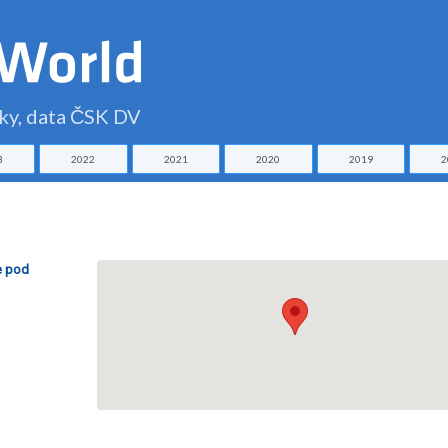
čky, data ČSK DV
3
2022
2021
2020
2019
2
e pod