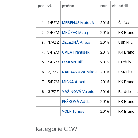
por.
vk
jméno
nar.
vt
oddíl
1.
1/PZM
MERENUS Matouš
2015
Č.Lípa
2.
2/PZM
MRŮZEK Matěj
2015
KK Brand
3.
1/PZZ
ŽELEZNÁ Aneta
2015
USK Pha
4.
3/PZM
GALA František
2015
KK Brand
5.
4/PZM
MAKÁN Jiří
2015
Pardub.
6.
2/PZZ
KARBANOVÁ Nikola
2015
USK Pha
7.
5/PZM
MICKA Albert
2015
KK Brand
8.
3/PZZ
VAŠINOVÁ Valerie
2016
Pardub.
PEŠKOVÁ Adéla
2016
KK Brand
VOLF Tomáš
2016
KK Brand
kategorie C1W