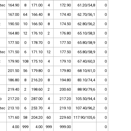
tec
164.90
8
171.00
4
172.90
61.20/54,8
0
167.00
64
166.40
8
174.40
62.70/56,1
0
z
190.50
10
166.50
8
174.50
62.80/56,2
0
164.80
12
176.10
2
176.80
65.10/58,3
0
177.50
0
178.70
0
177.50
65.80/58,9
0
tec
171.50
6
171.10
12
177.50
65.80/58,9
0
z
179.90
108
175.10
4
179.10
67.40/60,3
0
201.50
56
179.80
0
179.80
68.10/61,0
0
186.80
8
216.20
8
194.80
83.10/74,4
0
219.40
2
198.60
2
200.60
88.90/79,6
0
o
217.20
0
287.00
4
217.20
105.50/94,4
0
tec
213.10
6
253.70
4
219.10
107.40/96,2
0
171.60
58
204.20
60
229.60
117.90/105,6
0
4.00
999
4.00
999
999.00
0