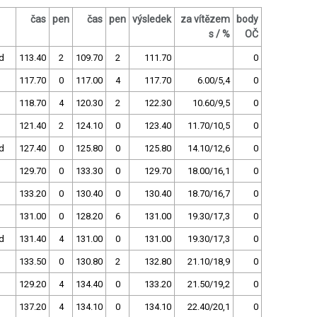
čas
pen
čas
pen
výsledek
za vítězem
body
s / %
OČ
d
113.40
2
109.70
2
111.70
0
117.70
0
117.00
4
117.70
6.00/5,4
0
118.70
4
120.30
2
122.30
10.60/9,5
0
121.40
2
124.10
0
123.40
11.70/10,5
0
d
127.40
0
125.80
0
125.80
14.10/12,6
0
129.70
0
133.30
0
129.70
18.00/16,1
0
133.20
0
130.40
0
130.40
18.70/16,7
0
131.00
0
128.20
6
131.00
19.30/17,3
0
d
131.40
4
131.00
0
131.00
19.30/17,3
0
133.50
0
130.80
2
132.80
21.10/18,9
0
129.20
4
134.40
0
133.20
21.50/19,2
0
137.20
4
134.10
0
134.10
22.40/20,1
0