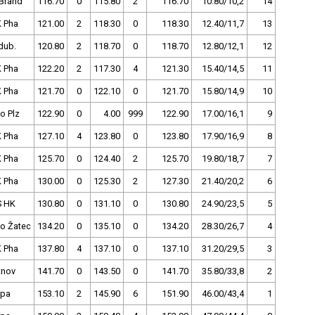
Brand
116.70
0
115.80
2
116.70
10.80/10,2
14
 Pha
121.00
2
118.30
0
118.30
12.40/11,7
13
dub.
120.80
2
118.70
0
118.70
12.80/12,1
12
 Pha
122.20
2
117.30
4
121.30
15.40/14,5
11
 Pha
121.70
0
122.10
0
121.70
15.80/14,9
10
o Plz
122.90
0
4.00
999
122.90
17.00/16,1
9
 Pha
127.10
4
123.80
0
123.80
17.90/16,9
8
 Pha
125.70
0
124.40
2
125.70
19.80/18,7
7
 Pha
130.00
0
125.30
2
127.30
21.40/20,2
6
S HK
130.80
0
131.10
0
130.80
24.90/23,5
5
o Žatec
134.20
0
135.10
0
134.20
28.30/26,7
4
 Pha
137.80
4
137.10
0
137.10
31.20/29,5
3
tnov
141.70
0
143.50
0
141.70
35.80/33,8
2
ípa
153.10
2
145.90
6
151.90
46.00/43,4
1