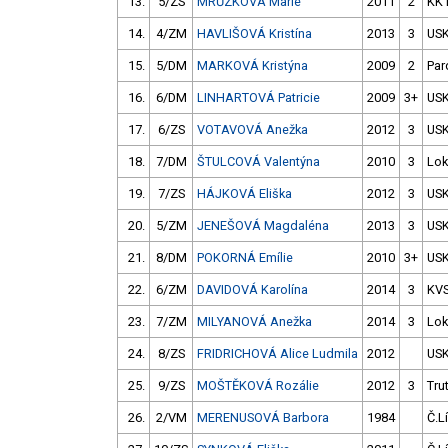
13.
5/ZS
MRŮZKOVÁ Marie
2011
2
KK 
14.
4/ZM
HAVLIŠOVÁ Kristína
2013
3
USK
15.
5/DM
MARKOVÁ Kristýna
2009
2
Par
16.
6/DM
LINHARTOVÁ Patricie
2009
3+
USK
17.
6/ZS
VOTAVOVÁ Anežka
2012
3
USK
18.
7/DM
ŠTULCOVÁ Valentýna
2010
3
Lok
19.
7/ZS
HÁJKOVÁ Eliška
2012
3
USK
20.
5/ZM
JENEŠOVÁ Magdaléna
2013
3
USK
21.
8/DM
POKORNÁ Emílie
2010
3+
USK
22.
6/ZM
DAVIDOVÁ Karolína
2014
3
KV
23.
7/ZM
MILYANOVÁ Anežka
2014
3
Lok
24.
8/ZS
FRIDRICHOVÁ Alice Ludmila
2012
USK
25.
9/ZS
MOŠTĚKOVÁ Rozálie
2012
3
Tru
26.
2/VM
MERENUSOVÁ Barbora
1984
Č.L