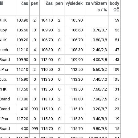
íl
čas
pen
čas
pen
výsledek
za vítězem
body
s / %
OČ
S HK
103.90
2
104.10
2
105.90
59
lupy
106.60
0
109.90
2
106.60
0.70/0,7
55
S HK
108.20
0
106.70
0
106.70
0.80/0,8
51
bech.
112.10
4
108.30
0
108.30
2.40/2,3
47
Brand
109.90
0
112.00
0
109.90
4.00/3,8
43
 Pha
112.10
2
110.50
2
112.50
6.60/6,2
39
dub.
116.90
0
113.30
0
113.30
7.40/7,0
35
v.HK
113.60
4
113.50
0
113.50
7.60/7,2
31
Brand
113.80
0
113.10
2
113.80
7.90/7,5
27
Brand
4.00
999
115.10
0
115.10
9.20/8,7
23
 Pha
117.20
0
115.30
0
115.30
9.40/8,9
19
Brand
4.00
999
115.70
0
115.70
9.80/9,3
15