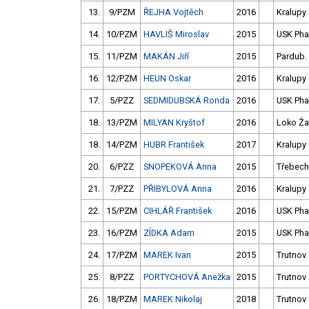
13.
9/PZM
ŘEJHA Vojtěch
2016
Kralupy
14.
10/PZM
HAVLIŠ Miroslav
2015
USK Pha
15.
11/PZM
MAKÁN Jiří
2015
Pardub.
16.
12/PZM
HEUN Oskar
2016
Kralupy
17.
5/PZZ
SEDMIDUBSKÁ Ronda
2016
USK Pha
18.
13/PZM
MILYAN Kryštof
2016
Loko Ža
18.
14/PZM
HUBR František
2017
Kralupy
20.
6/PZZ
SNOPEKOVÁ Anna
2015
Třebech
21.
7/PZZ
PŘIBYLOVÁ Anna
2016
Kralupy
22.
15/PZM
CIHLÁŘ František
2016
USK Pha
23.
16/PZM
ZÍDKA Adam
2015
USK Pha
24.
17/PZM
MAREK Ivan
2015
Trutnov
25.
8/PZZ
PORTYCHOVÁ Anežka
2015
Trutnov
26.
18/PZM
MAREK Nikolaj
2018
Trutnov