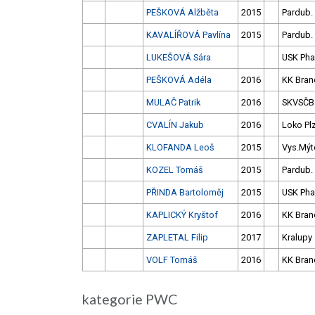
PEŠKOVÁ Alžběta
2015
Pardub.
KAVALÍŘOVÁ Pavlína
2015
Pardub.
LUKEŠOVÁ Sára
USK Pha
PEŠKOVÁ Adéla
2016
KK Bran
MULAČ Patrik
2016
SKVSČB
CVALÍN Jakub
2016
Loko Pl
KLOFANDA Leoš
2015
Vys.Mýt
KOZEL Tomáš
2015
Pardub.
PŘINDA Bartoloměj
2015
USK Pha
KAPLICKÝ Kryštof
2016
KK Bran
ZAPLETAL Filip
2017
Kralupy
VOLF Tomáš
2016
KK Bran
kategorie PWC