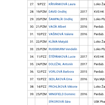
27.
9/PZZ
KŘIVÁNKOVÁ Laura
Loko Ža
28.
19/PZM
DAVID Ondřej
2017
KVS HK
29.
20/PZM
ŠAMPALÍK Ondřej
2015
Loko Pl
30.
21/PZM
VACÍK Albert
2016
Pardub.
31.
10/PZZ
VAŠINOVÁ Valerie
2016
Pardub.
31.
22/PZM
KLÍMA Matyáš
Loko Ža
33.
23/PZM
RUSSWURM Vendelín
Loko Pl
34.
11/PZZ
ŠTĚPÁNKOVÁ Lucie
2017
KVS HK
35.
24/PZM
DOLEŽAL Antonín
2017
Pardub.
36.
12/PZZ
VORLOVÁ Barbora
2015
Pardub.
37.
13/PZZ
SEDLÁKOVÁ Ema
2016
Vys.Mýt
38.
14/PZZ
PRCHLÍKOVÁ Viktorie
Loko Ža
39.
25/PZM
WINGFIELD Dominic
2016
Pardub.
SÝKOROVÁ Sára
USK Pha