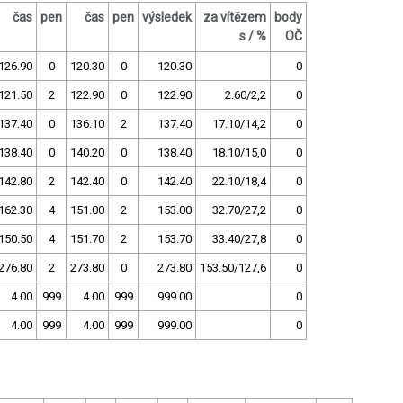
čas
pen
čas
pen
výsledek
za vítězem
body
s / %
OČ
126.90
0
120.30
0
120.30
0
121.50
2
122.90
0
122.90
2.60/2,2
0
137.40
0
136.10
2
137.40
17.10/14,2
0
138.40
0
140.20
0
138.40
18.10/15,0
0
142.80
2
142.40
0
142.40
22.10/18,4
0
162.30
4
151.00
2
153.00
32.70/27,2
0
150.50
4
151.70
2
153.70
33.40/27,8
0
276.80
2
273.80
0
273.80
153.50/127,6
0
4.00
999
4.00
999
999.00
0
4.00
999
4.00
999
999.00
0