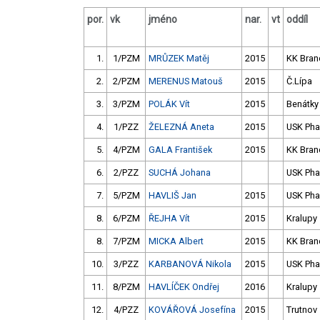
por.
vk
jméno
nar.
vt
oddíl
1.
1/PZM
MRŮZEK Matěj
2015
KK Bran
2.
2/PZM
MERENUS Matouš
2015
Č.Lípa
3.
3/PZM
POLÁK Vít
2015
Benátky
4.
1/PZZ
ŽELEZNÁ Aneta
2015
USK Pha
5.
4/PZM
GALA František
2015
KK Bran
6.
2/PZZ
SUCHÁ Johana
USK Pha
7.
5/PZM
HAVLIŠ Jan
2015
USK Pha
8.
6/PZM
ŘEJHA Vít
2015
Kralupy
8.
7/PZM
MICKA Albert
2015
KK Bran
10.
3/PZZ
KARBANOVÁ Nikola
2015
USK Pha
11.
8/PZM
HAVLÍČEK Ondřej
2016
Kralupy
12.
4/PZZ
KOVÁŘOVÁ Josefína
2015
Trutnov