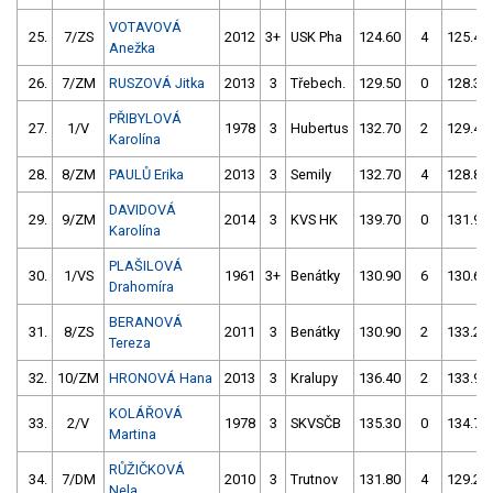
VOTAVOVÁ
25.
7/ZS
2012
3+
USK Pha
124.60
4
125.40
Anežka
26.
7/ZM
RUSZOVÁ Jitka
2013
3
Třebech.
129.50
0
128.30
PŘIBYLOVÁ
27.
1/V
1978
3
Hubertus
132.70
2
129.40
Karolína
28.
8/ZM
PAULŮ Erika
2013
3
Semily
132.70
4
128.80
DAVIDOVÁ
29.
9/ZM
2014
3
KVS HK
139.70
0
131.90
Karolína
PLAŠILOVÁ
30.
1/VS
1961
3+
Benátky
130.90
6
130.60
Drahomíra
BERANOVÁ
31.
8/ZS
2011
3
Benátky
130.90
2
133.20
Tereza
32.
10/ZM
HRONOVÁ Hana
2013
3
Kralupy
136.40
2
133.90
KOLÁŘOVÁ
33.
2/V
1978
3
SKVSČB
135.30
0
134.70
Martina
RŮŽIČKOVÁ
34.
7/DM
2010
3
Trutnov
131.80
4
129.20
Nela