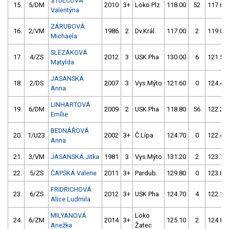
ŠTULCOVÁ
15.
5/DM
2010
3+
Loko Plz
118.00
52
117.60
Valentýna
ZÁRUBOVÁ
16.
2/VM
1986
2
Dv.Král.
117.00
2
119.00
Michaela
SLEZÁKOVÁ
17.
4/ZS
2012
3
USK Pha
130.00
6
121.50
Matylda
JASANSKÁ
18.
2/DS
2007
3
Vys.Mýto
121.60
0
124.40
Anna
LINHARTOVÁ
19.
6/DM
2009
2
USK Pha
118.80
56
122.20
Emílie
BEDNÁŘOVÁ
20.
1/U23
2002
3+
Č.Lípa
124.70
0
122.40
Anna
21.
3/VM
JASANSKÁ Jitka
1981
3
Vys.Mýto
131.20
2
123.70
22.
5/ZS
ČAPSKÁ Valerie
2011
3+
Pardub.
129.80
0
123.80
FRIDRICHOVÁ
23.
6/ZS
2012
3+
USK Pha
124.70
4
122.10
Alice Ludmila
MILYANOVÁ
Loko
24.
6/ZM
2014
3+
125.10
2
124.80
Anežka
Žatec