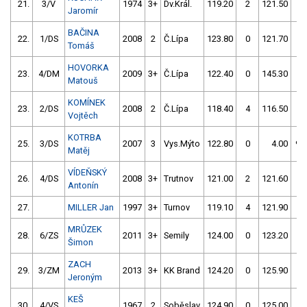
21.
3/V
1974
3+
Dv.Král.
119.20
2
121.50
0
Jaromír
BAČINA
22.
1/DS
2008
2
Č.Lípa
123.80
0
121.70
0
Tomáš
HOVORKA
23.
4/DM
2009
3+
Č.Lípa
122.40
0
145.30
4
Matouš
KOMÍNEK
23.
2/DS
2008
2
Č.Lípa
118.40
4
116.50
54
Vojtěch
KOTRBA
25.
3/DS
2007
3
Vys.Mýto
122.80
0
4.00
99
Matěj
VÍDEŇSKÝ
26.
4/DS
2008
3+
Trutnov
121.00
2
121.60
4
Antonín
27.
MILLER Jan
1997
3+
Turnov
119.10
4
121.90
2
MRŮZEK
28.
6/ZS
2011
3+
Semily
124.00
0
123.20
0
Šimon
ZACH
29.
3/ZM
2013
3+
KK Brand
124.20
0
125.90
0
Jeroným
KEŠ
30.
4/VS
1967
2
Soběslav
124.90
0
125.00
0