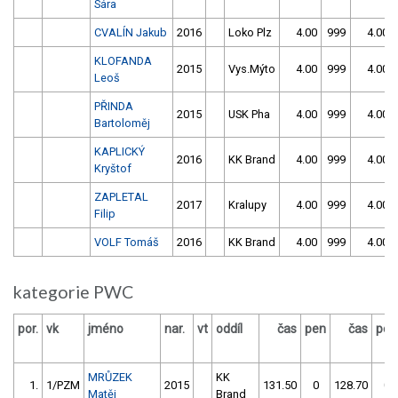
Sára
CVALÍN Jakub
2016
Loko Plz
4.00
999
4.00
KLOFANDA
2015
Vys.Mýto
4.00
999
4.00
Leoš
PŘINDA
2015
USK Pha
4.00
999
4.00
Bartoloměj
KAPLICKÝ
2016
KK Brand
4.00
999
4.00
Kryštof
ZAPLETAL
2017
Kralupy
4.00
999
4.00
Filip
VOLF Tomáš
2016
KK Brand
4.00
999
4.00
kategorie PWC
por.
vk
jméno
nar.
vt
oddíl
čas
pen
čas
pen
MRŮZEK
KK
1.
1/PZM
2015
131.50
0
128.70
0
Matěj
Brand