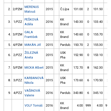
MERENUS
2.
2/PZM
2015
Č.Lípa
131.00
2
131.50
0
Matouš
PEŠKOVÁ
KK
3.
1/PZZ
2016
143.30
0
133.40
2
Adéla
Brand
GALA
KK
4.
3/PZM
2015
143.60
0
155.70
0
František
Brand
5.
4/PZM
MAKÁN Jiří
2015
Pardub.
150.70
2
155.30
0
ŽELEZNÁ
USK
6.
2/PZZ
2015
152.90
0
153.10
2
Aneta
Pha
KK
7.
5/PZM
MICKA Albert
2015
172.70
8
162.30
6
Brand
KARBANOVÁ
USK
8.
3/PZZ
2015
173.60
6
170.50
2
Nikola
Pha
VAŠINOVÁ
9.
4/PZZ
2016
Pardub.
343.80
6
345.10
8
Valerie
KK
VOLF Tomáš
2016
4.00
999
4.00
999
Brand