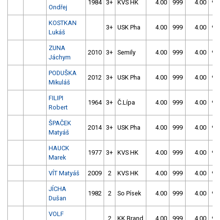
1984
3+
KVS HK
4.00
999
4.00
99
Ondřej
KOSTKAN
3+
USK Pha
4.00
999
4.00
99
Lukáš
ZUNA
2010
3+
Semily
4.00
999
4.00
99
Jáchym
PODUŠKA
2012
3+
USK Pha
4.00
999
4.00
99
Mikuláš
FILIPI
1964
3+
Č.Lípa
4.00
999
4.00
99
Robert
ŠPAČEK
2014
3+
USK Pha
4.00
999
4.00
99
Matyáš
HAUCK
1977
3+
KVS HK
4.00
999
4.00
99
Marek
VÍT Matyáš
2009
2
KVS HK
4.00
999
4.00
99
JÍCHA
1982
2
So Písek
4.00
999
4.00
99
Dušan
VOLF
2
KK Brand
4.00
999
4.00
99