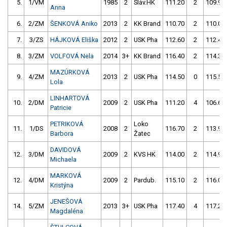
5.
1/VM
1985
2
Sláv.HK
111.20
2
109.90
Anna
6.
2/ZM
ŠENKOVÁ Aniko
2013
2
KK Brand
110.70
2
110.00
7.
3/ZS
HÁJKOVÁ Eliška
2012
2
USK Pha
112.60
2
112.40
8.
3/ZM
VOLFOVÁ Nela
2014
3+
KK Brand
116.40
2
114.30
MAZÚRKOVÁ
9.
4/ZM
2013
2
USK Pha
114.50
0
115.50
Lola
LINHARTOVÁ
10.
2/DM
2009
2
USK Pha
111.20
4
106.60
Patricie
PETRIKOVÁ
Loko
11.
1/DS
2008
2
116.70
2
113.90
Barbora
Žatec
DAVIDOVÁ
12.
3/DM
2009
2
KVS HK
114.00
2
114.90
Michaela
MARKOVÁ
12.
4/DM
2009
2
Pardub.
115.10
2
116.00
Kristýna
JENEŠOVÁ
14.
5/ZM
2013
3+
USK Pha
117.40
4
117.20
Magdaléna