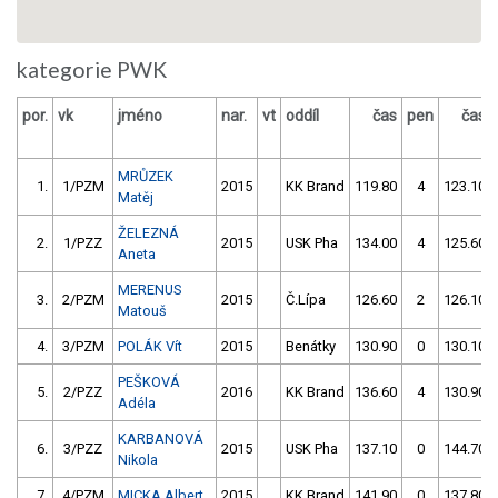
kategorie PWK
por.
vk
jméno
nar.
vt
oddíl
čas
pen
čas
MRŮZEK
1.
1/PZM
2015
KK Brand
119.80
4
123.10
Matěj
ŽELEZNÁ
2.
1/PZZ
2015
USK Pha
134.00
4
125.60
Aneta
MERENUS
3.
2/PZM
2015
Č.Lípa
126.60
2
126.10
Matouš
4.
3/PZM
POLÁK Vít
2015
Benátky
130.90
0
130.10
PEŠKOVÁ
5.
2/PZZ
2016
KK Brand
136.60
4
130.90
Adéla
KARBANOVÁ
6.
3/PZZ
2015
USK Pha
137.10
0
144.70
Nikola
7.
4/PZM
MICKA Albert
2015
KK Brand
141.90
0
137.80