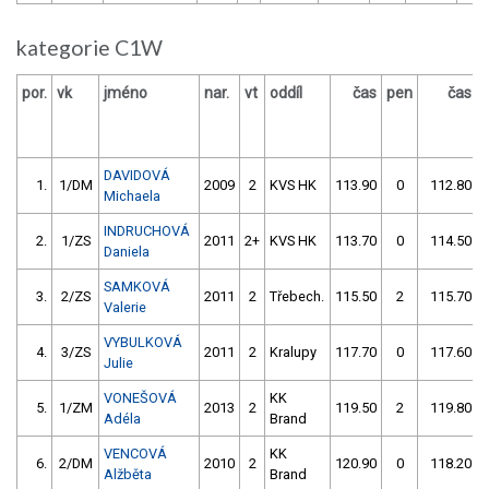
kategorie C1W
por.
vk
jméno
nar.
vt
oddíl
čas
pen
čas
DAVIDOVÁ
1.
1/DM
2009
2
KVS HK
113.90
0
112.80
Michaela
INDRUCHOVÁ
2.
1/ZS
2011
2+
KVS HK
113.70
0
114.50
Daniela
SAMKOVÁ
3.
2/ZS
2011
2
Třebech.
115.50
2
115.70
Valerie
VYBULKOVÁ
4.
3/ZS
2011
2
Kralupy
117.70
0
117.60
Julie
VONEŠOVÁ
KK
5.
1/ZM
2013
2
119.50
2
119.80
Adéla
Brand
VENCOVÁ
KK
6.
2/DM
2010
2
120.90
0
118.20
Alžběta
Brand