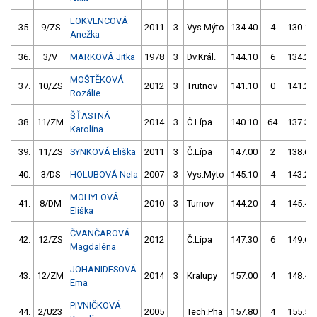
LOKVENCOVÁ
35.
9/ZS
2011
3
Vys.Mýto
134.40
4
130.10
Anežka
36.
3/V
MARKOVÁ Jitka
1978
3
Dv.Král.
144.10
6
134.20
MOŠTĚKOVÁ
37.
10/ZS
2012
3
Trutnov
141.10
0
141.20
Rozálie
ŠŤASTNÁ
38.
11/ZM
2014
3
Č.Lípa
140.10
64
137.30
Karolína
39.
11/ZS
SYNKOVÁ Eliška
2011
3
Č.Lípa
147.00
2
138.60
40.
3/DS
HOLUBOVÁ Nela
2007
3
Vys.Mýto
145.10
4
143.20
MOHYLOVÁ
41.
8/DM
2010
3
Turnov
144.20
4
145.40
Eliška
ČVANČAROVÁ
42.
12/ZS
2012
Č.Lípa
147.30
6
149.60
Magdaléna
JOHANIDESOVÁ
43.
12/ZM
2014
3
Kralupy
157.00
4
148.40
Ema
PIVNIČKOVÁ
44.
2/U23
2005
Tech.Pha
157.80
4
155.50