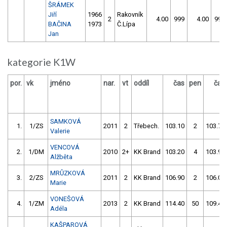
ŠRÁMEK
Jiří
1966
Rakovník
2
4.00
999
4.00
999
BAČINA
1973
Č.Lípa
Jan
kategorie K1W
por.
vk
jméno
nar.
vt
oddíl
čas
pen
čas
SAMKOVÁ
1.
1/ZS
2011
2
Třebech.
103.10
2
103.70
Valerie
VENCOVÁ
2.
1/DM
2010
2+
KK Brand
103.20
4
103.90
Alžběta
MRŮZKOVÁ
3.
2/ZS
2011
2
KK Brand
106.90
2
106.00
Marie
VONEŠOVÁ
4.
1/ZM
2013
2
KK Brand
114.40
50
109.40
Adéla
KAŠPAROVÁ