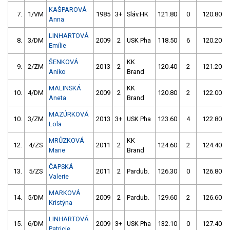
KAŠPAROVÁ
7.
1/VM
1985
3+
Sláv.HK
121.80
0
120.80
Anna
LINHARTOVÁ
8.
3/DM
2009
2
USK Pha
118.50
6
120.20
Emílie
ŠENKOVÁ
KK
9.
2/ZM
2013
2
120.40
2
121.20
Aniko
Brand
MALINSKÁ
KK
10.
4/DM
2009
2
120.80
2
122.00
Aneta
Brand
MAZÚRKOVÁ
10.
3/ZM
2013
3+
USK Pha
123.60
4
122.80
Lola
MRŮZKOVÁ
KK
12.
4/ZS
2011
2
124.60
2
124.40
Marie
Brand
ČAPSKÁ
13.
5/ZS
2011
2
Pardub.
126.30
0
126.80
Valerie
MARKOVÁ
14.
5/DM
2009
2
Pardub.
129.60
2
126.60
Kristýna
LINHARTOVÁ
15.
6/DM
2009
3+
USK Pha
132.10
0
127.40
Patricie