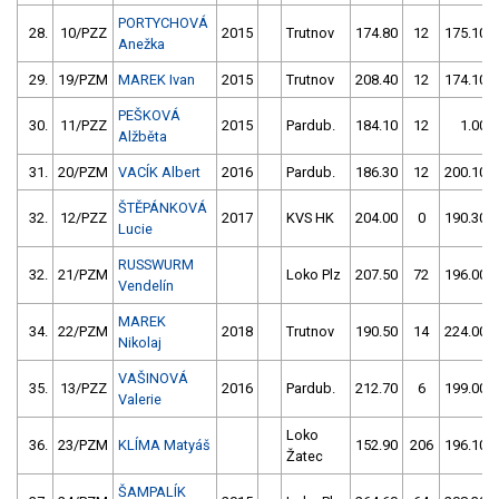
PORTYCHOVÁ
28.
10/PZZ
2015
Trutnov
174.80
12
175.10
Anežka
29.
19/PZM
MAREK Ivan
2015
Trutnov
208.40
12
174.10
PEŠKOVÁ
30.
11/PZZ
2015
Pardub.
184.10
12
1.00
Alžběta
31.
20/PZM
VACÍK Albert
2016
Pardub.
186.30
12
200.10
ŠTĚPÁNKOVÁ
32.
12/PZZ
2017
KVS HK
204.00
0
190.30
Lucie
RUSSWURM
32.
21/PZM
Loko Plz
207.50
72
196.00
Vendelín
MAREK
34.
22/PZM
2018
Trutnov
190.50
14
224.00
Nikolaj
VAŠINOVÁ
35.
13/PZZ
2016
Pardub.
212.70
6
199.00
Valerie
Loko
36.
23/PZM
KLÍMA Matyáš
152.90
206
196.10
Žatec
ŠAMPALÍK