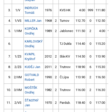
INDRUCH
3.
1/V
1976
KVS HK
4.00
999
111.80
0
Tomáš
4.
1/VS
MILLER Jan
1968
2
Turnov
112.70
0
112.50
0
KOPIČKA
5.
1/VM
1989
2
Jablonec
111.50
2
4.00
99
Ondřej
KARLOVSKÝ
6.
TJ Dukla
114.40
0
115.20
0
Ondřej
KVAPIL
7.
1/ZS
2012
2
Sláv.KV
114.50
0
113.90
2
Kryštof
8.
2/ZS
KUDĚJ Jan
2011
2
Trutnov
118.90
6
115.30
0
GOTVALD
9.
2/VM
1990
2
Č.Lípa
113.90
2
116.50
0
Robert
MOŠTĚK
10.
3/VM
1982
2
Trutnov
116.00
2
116.30
0
Ondřej
ŠŤASTNÝ
11.
2/VS
1970
2
Pardub.
118.40
0
117.00
0
Jan