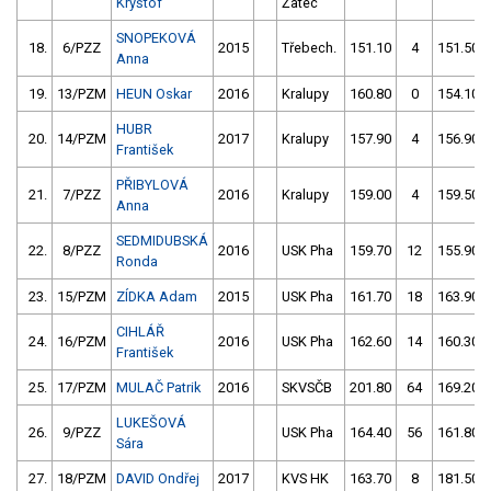
Kryštof
Žatec
SNOPEKOVÁ
18.
6/PZZ
2015
Třebech.
151.10
4
151.50
Anna
19.
13/PZM
HEUN Oskar
2016
Kralupy
160.80
0
154.10
HUBR
20.
14/PZM
2017
Kralupy
157.90
4
156.90
František
PŘIBYLOVÁ
21.
7/PZZ
2016
Kralupy
159.00
4
159.50
Anna
SEDMIDUBSKÁ
22.
8/PZZ
2016
USK Pha
159.70
12
155.90
Ronda
23.
15/PZM
ZÍDKA Adam
2015
USK Pha
161.70
18
163.90
CIHLÁŘ
24.
16/PZM
2016
USK Pha
162.60
14
160.30
František
25.
17/PZM
MULAČ Patrik
2016
SKVSČB
201.80
64
169.20
LUKEŠOVÁ
26.
9/PZZ
USK Pha
164.40
56
161.80
Sára
27.
18/PZM
DAVID Ondřej
2017
KVS HK
163.70
8
181.50