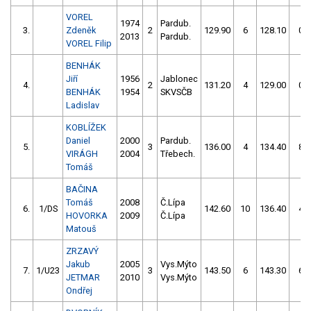
VOREL
1974
Pardub.
3.
Zdeněk
2
129.90
6
128.10
0
2013
Pardub.
VOREL Filip
BENHÁK
Jiří
1956
Jablonec
4.
2
131.20
4
129.00
0
BENHÁK
1954
SKVSČB
Ladislav
KOBLÍŽEK
Daniel
2000
Pardub.
5.
3
136.00
4
134.40
8
VIRÁGH
2004
Třebech.
Tomáš
BAČINA
Tomáš
2008
Č.Lípa
6.
1/DS
142.60
10
136.40
4
HOVORKA
2009
Č.Lípa
Matouš
ZRZAVÝ
Jakub
2005
Vys.Mýto
7.
1/U23
3
143.50
6
143.30
6
JETMAR
2010
Vys.Mýto
Ondřej