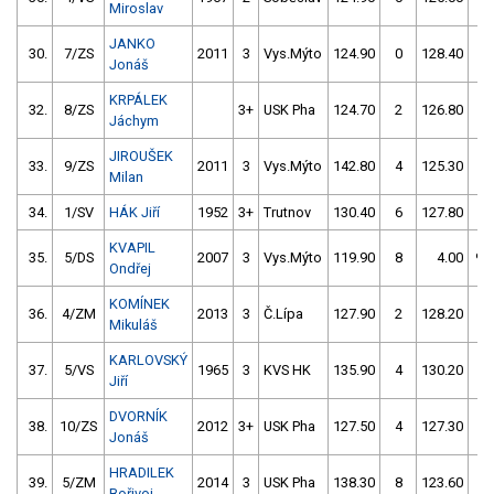
Miroslav
JANKO
30.
7/ZS
2011
3
Vys.Mýto
124.90
0
128.40
0
Jonáš
KRPÁLEK
32.
8/ZS
3+
USK Pha
124.70
2
126.80
4
Jáchym
JIROUŠEK
33.
9/ZS
2011
3
Vys.Mýto
142.80
4
125.30
2
Milan
34.
1/SV
HÁK Jiří
1952
3+
Trutnov
130.40
6
127.80
0
KVAPIL
35.
5/DS
2007
3
Vys.Mýto
119.90
8
4.00
99
Ondřej
KOMÍNEK
36.
4/ZM
2013
3
Č.Lípa
127.90
2
128.20
2
Mikuláš
KARLOVSKÝ
37.
5/VS
1965
3
KVS HK
135.90
4
130.20
0
Jiří
DVORNÍK
38.
10/ZS
2012
3+
USK Pha
127.50
4
127.30
8
Jonáš
HRADILEK
39.
5/ZM
2014
3
USK Pha
138.30
8
123.60
8
Bořivoj