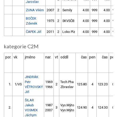
Jaroslav
ZUNA Vilém
2007
2
Semily
4.00
999
4.00
99
BOČEK
1975
2
SKVSČB
4.00
999
4.00
99
Zdeněk
ČAPEK Jiří
2011
2
Loko Plz
4.00
999
4.00
99
kategorie C2M
por.
vk
jméno
nar.
vt
oddíl
čas
pen
čas
pen
JINDRÁK
Petr
1969
Tech.Pha
1.
1/VS
2
125.80
4
123.20
0
VĚTROVSKÝ
1966
Zbraslav
Jiří
ŠILAR
Jakub
1987
Vys.Mýto
2.
3
124.90
4
124.30
0
VOSMEK
2007
Vys.Mýto
Jáchym