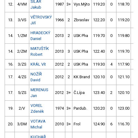
ŠILAR
12.
4/VM
1987
3+
Vys.Mýto
119.20
0
118.70
0
Jakub
VĚTROVSKÝ
13.
3/VS
1966
2
Zbraslav
122.20
0
119.20
0
Jiří
HRADECKÝ
14.
1/ZM
2013
2
USK Pha
119.70
0
119.80
2
Daniel
MATUŠTÍK
14.
2/ZM
2013
3
USK Pha
122.40
0
119.70
0
Robert
16.
3/ZS
KRÁL Vít
2012
2
USK Pha
119.30
4
117.90
2
NOŽÍŘ
17.
4/ZS
2012
2
KK Brand
120.10
0
121.10
4
David
MERENUS
17.
5/ZS
2012
3+
Č.Lípa
123.40
2
120.10
0
Jan
VOREL
19.
2/V
1974
3+
Pardub.
120.20
0
123.00
4
Zdeněk
VOTAVA
20.
3/DM
2010
3+
Frol
124.90
6
116.70
4
Michal
KUCHAŘ