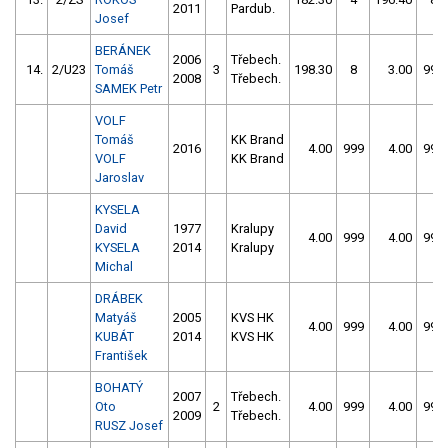
2011
Pardub.
Josef
BERÁNEK
2006
Třebech.
14.
2/U23
Tomáš
3
198.30
8
3.00
999
2008
Třebech.
SAMEK Petr
VOLF
Tomáš
KK Brand
2016
4.00
999
4.00
999
VOLF
KK Brand
Jaroslav
KYSELA
David
1977
Kralupy
4.00
999
4.00
999
KYSELA
2014
Kralupy
Michal
DRÁBEK
Matyáš
2005
KVS HK
4.00
999
4.00
999
KUBÁT
2014
KVS HK
František
BOHATÝ
2007
Třebech.
Oto
2
4.00
999
4.00
999
2009
Třebech.
RUSZ Josef