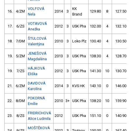
VOLFOVÁ
KK
16.
4/ZM
2014
3
129.80
8
127.50
Nela
Brand
VOTAVOVÁ
17.
6/ZS
2012
3
USK Pha
132.00
4
132.10
Anežka
ŠTULCOVÁ
18.
7/DM
2010
3
Loko Plz
130.40
4
130.50
Valentýna
JENEŠOVÁ
19.
5/ZM
2013
3
USK Pha
138.30
4
128.70
Magdaléna
HÁJKOVÁ
19.
7/ZS
2012
3
USK Pha
141.30
10
130.70
Eliška
DAVIDOVÁ
21.
6/ZM
2014
3
KVS HK
143.10
0
146.00
Karolína
POKORNÁ
22.
8/DM
2010
3+
USK Pha
138.20
10
159.90
Emílie
FRIDRICHOVÁ
23.
8/ZS
2012
USK Pha
151.10
0
140.90
Alice Ludmila
MOŠTĚKOVÁ
24.
9/ZS
2012
3
Trutnov
150.00
0
167.40