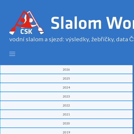
vodní slalom a sjezd: výsledky, žebříčky, data
2026
2025
2024
2023
2022
2021
2020
2019