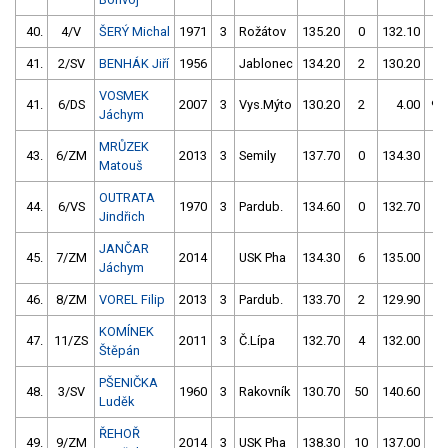
40.
4/V
ŠERÝ Michal
1971
3
Rožátov
135.20
0
132.10
0
41.
2/SV
BENHÁK Jiří
1956
Jablonec
134.20
2
130.20
2
VOSMEK
41.
6/DS
2007
3
Vys.Mýto
130.20
2
4.00
99
Jáchym
MRŮZEK
43.
6/ZM
2013
3
Semily
137.70
0
134.30
0
Matouš
OUTRATA
44.
6/VS
1970
3
Pardub.
134.60
0
132.70
2
Jindřich
JANČAR
45.
7/ZM
2014
USK Pha
134.30
6
135.00
0
Jáchym
46.
8/ZM
VOREL Filip
2013
3
Pardub.
133.70
2
129.90
6
KOMÍNEK
47.
11/ZS
2011
3
Č.Lípa
132.70
4
132.00
4
Štěpán
PŠENIČKA
48.
3/SV
1960
3
Rakovník
130.70
50
140.60
0
Luděk
ŘEHOŘ
49.
9/ZM
2014
3
USK Pha
138.30
10
137.00
4