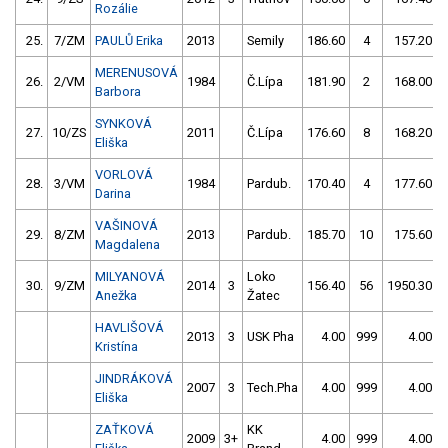
Rozálie
25.
7/ZM
PAULŮ Erika
2013
Semily
186.60
4
157.20
MERENUSOVÁ
26.
2/VM
1984
Č.Lípa
181.90
2
168.00
Barbora
SYNKOVÁ
27.
10/ZS
2011
Č.Lípa
176.60
8
168.20
Eliška
VORLOVÁ
28.
3/VM
1984
Pardub.
170.40
4
177.60
Darina
VAŠINOVÁ
29.
8/ZM
2013
Pardub.
185.70
10
175.60
Magdalena
MILYANOVÁ
Loko
30.
9/ZM
2014
3
156.40
56
1950.30
Anežka
Žatec
HAVLIŠOVÁ
2013
3
USK Pha
4.00
999
4.00
Kristína
JINDRÁKOVÁ
2007
3
Tech.Pha
4.00
999
4.00
Eliška
ZAŤKOVÁ
KK
2009
3+
4.00
999
4.00