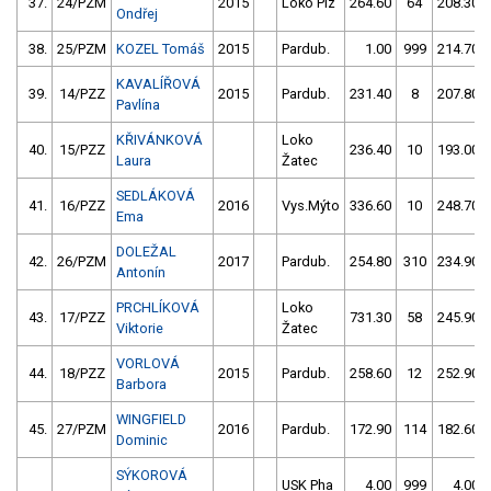
37.
24/PZM
2015
Loko Plz
264.60
64
208.30
Ondřej
38.
25/PZM
KOZEL Tomáš
2015
Pardub.
1.00
999
214.70
KAVALÍŘOVÁ
39.
14/PZZ
2015
Pardub.
231.40
8
207.80
Pavlína
KŘIVÁNKOVÁ
Loko
40.
15/PZZ
236.40
10
193.00
Laura
Žatec
SEDLÁKOVÁ
41.
16/PZZ
2016
Vys.Mýto
336.60
10
248.70
Ema
DOLEŽAL
42.
26/PZM
2017
Pardub.
254.80
310
234.90
Antonín
PRCHLÍKOVÁ
Loko
43.
17/PZZ
731.30
58
245.90
Viktorie
Žatec
VORLOVÁ
44.
18/PZZ
2015
Pardub.
258.60
12
252.90
Barbora
WINGFIELD
45.
27/PZM
2016
Pardub.
172.90
114
182.60
Dominic
SÝKOROVÁ
USK Pha
4.00
999
4.00