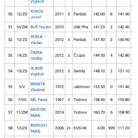
Vojtěch
ROKOS
50.
12/ZS
2011
3
Pardub.
142.00
6
141.40
0
Josef
51.
10/ZM
BUŠ Teodor
2013
USK Pha
141.20
2
142.40
4
PEŠKA
52.
13/ZS
2012
3
Pardub.
141.50
2
140.90
4
Václav
ČAPEK
53.
14/ZS
2012
3
Č.Lípa
149.50
4
142.80
2
Ondřej
SLAVÍK
54.
15/ZS
2012
3
Semily
148.10
2
151.10
2
Vojtěch
BREBTA
55.
5/V
1972
Jablonec
155.50
0
151.40
0
Vladimír
56.
7/VS
MÍL Pavel
1967
3
Trutnov
158.40
8
155.80
0
MOŠTĚK
57.
11/ZM
2014
Trutnov
160.70
6
158.90
2
Matěj
INDRUCH
58.
1/U23
2006
2+
KVS HK
4.00
999
111.20
52
Matěj