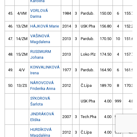
Karolína
VORLOVÁ
45.
4/VM
1984
3
Pardub.
150.00
6
155.70
Darina
46.
13/ZM
HÁJKOVÁ Marie
2014
3
USK Pha
156.80
4
152.20
VAŠINOVÁ
47.
14/ZM
2013
3
Pardub.
170.50
10
151.60
Magdalena
RUSSWURM
48.
15/ZM
2013
Loko Plz
174.50
4
157.70
Johana
KONVALINKOVÁ
49.
4/V
1977
3
Pardub.
164.90
6
161.90
Irena
NÁROVCOVÁ
50.
13/ZS
2012
Č.Lípa
189.70
8
170.30
Friderika Anna
SÝKOROVÁ
USK Pha
4.00
999
4.00
Šarlota
JINDRÁKOVÁ
2007
3
Tech.Pha
4.00
999
4.00
Eliška
HURDÍKOVÁ
2012
3
Č.Lípa
4.00
999
4.00
Magdaléna