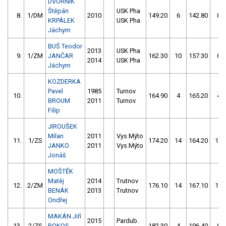
DVORNÍK
Štěpán
USK Pha
8.
1/DM
2010
149.20
6
142.80
8
KRPÁLEK
USK Pha
Jáchym
BUŠ Teodor
2013
USK Pha
9.
1/ZM
JANČAR
162.30
10
157.30
8
2014
USK Pha
Jáchym
KOZDERKA
Pavel
1985
Turnov
10.
164.90
4
165.20
4
BROUM
2011
Turnov
Filip
JIROUŠEK
Milan
2011
Vys.Mýto
11.
1/ZS
174.20
14
164.20
16
JANKO
2011
Vys.Mýto
Jonáš
MOŠTĚK
Matěj
2014
Trutnov
12.
2/ZM
176.10
14
167.10
18
BENÁK
2013
Trutnov
Ondřej
MAKÁN Jiří
2015
Pardub.
13.
2/ZS
ROKOS
182.30
4
196.40
8