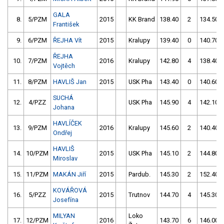
GALA
8.
5/PZM
2015
KK Brand
138.40
2
134.50
František
9.
6/PZM
ŘEJHA Vít
2015
Kralupy
139.40
0
140.70
ŘEJHA
10.
7/PZM
2016
Kralupy
142.80
4
138.40
Vojtěch
11.
8/PZM
HAVLIŠ Jan
2015
USK Pha
143.40
0
140.60
SUCHÁ
12.
4/PZZ
USK Pha
145.90
4
142.10
Johana
HAVLÍČEK
13.
9/PZM
2016
Kralupy
145.60
2
140.40
Ondřej
HAVLIŠ
14.
10/PZM
2015
USK Pha
145.10
2
144.80
Miroslav
15.
11/PZM
MAKÁN Jiří
2015
Pardub.
145.30
2
152.40
KOVÁŘOVÁ
16.
5/PZZ
2015
Trutnov
144.70
4
145.30
Josefína
MILYAN
Loko
17.
12/PZM
2016
143.70
6
146.00