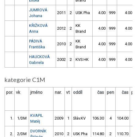
Eliška
Brand
JUMROVÁ
2011
2
USK Pha
4.00
999
4.00
Johana
KŘIŽKOVÁ
KK
2012
2
4.00
999
4.00
Anna
Brand
PÁDIVÁ
KK
2010
2
4.00
999
4.00
Františka
Brand
HAUCKOVÁ
2002
2
KVS HK
4.00
999
4.00
Gabriela
kategorie C1M
por.
vk
jméno
nar.
vt
oddíl
čas
pen
čas
pe
KVAPIL
1.
1/DM
2009
1
Sláv.KV
106.30
4
104.00
0
Matěj
DVORNÍK
2.
2/DM
2010
2
USK Pha
114.80
2
110.70
0
Štěpán