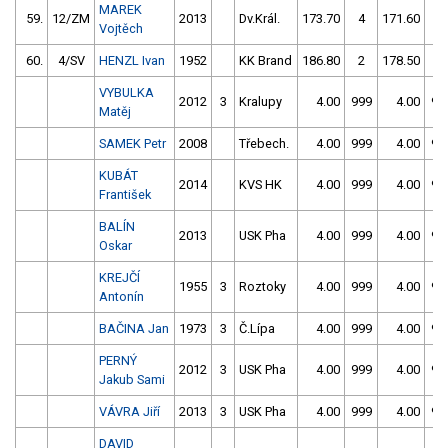
MAREK
59.
12/ZM
2013
Dv.Král.
173.70
4
171.60
0
Vojtěch
60.
4/SV
HENZL Ivan
1952
KK Brand
186.80
2
178.50
6
VYBULKA
2012
3
Kralupy
4.00
999
4.00
99
Matěj
SAMEK Petr
2008
Třebech.
4.00
999
4.00
99
KUBÁT
2014
KVS HK
4.00
999
4.00
99
František
BALÍN
2013
USK Pha
4.00
999
4.00
99
Oskar
KREJČÍ
1955
3
Roztoky
4.00
999
4.00
99
Antonín
BAČINA Jan
1973
3
Č.Lípa
4.00
999
4.00
99
PERNÝ
2012
3
USK Pha
4.00
999
4.00
99
Jakub Sami
VÁVRA Jiří
2013
3
USK Pha
4.00
999
4.00
99
DAVID