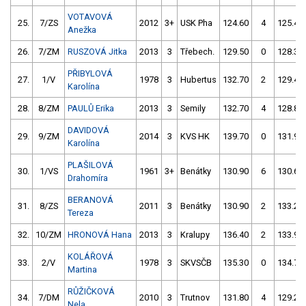
VOTAVOVÁ
25.
7/ZS
2012
3+
USK Pha
124.60
4
125.40
Anežka
26.
7/ZM
RUSZOVÁ Jitka
2013
3
Třebech.
129.50
0
128.30
PŘIBYLOVÁ
27.
1/V
1978
3
Hubertus
132.70
2
129.40
Karolína
28.
8/ZM
PAULŮ Erika
2013
3
Semily
132.70
4
128.80
DAVIDOVÁ
29.
9/ZM
2014
3
KVS HK
139.70
0
131.90
Karolína
PLAŠILOVÁ
30.
1/VS
1961
3+
Benátky
130.90
6
130.60
Drahomíra
BERANOVÁ
31.
8/ZS
2011
3
Benátky
130.90
2
133.20
Tereza
32.
10/ZM
HRONOVÁ Hana
2013
3
Kralupy
136.40
2
133.90
KOLÁŘOVÁ
33.
2/V
1978
3
SKVSČB
135.30
0
134.70
Martina
RŮŽIČKOVÁ
34.
7/DM
2010
3
Trutnov
131.80
4
129.20
Nela