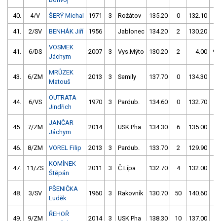
40.
4/V
ŠERÝ Michal
1971
3
Rožátov
135.20
0
132.10
0
41.
2/SV
BENHÁK Jiří
1956
Jablonec
134.20
2
130.20
2
VOSMEK
41.
6/DS
2007
3
Vys.Mýto
130.20
2
4.00
99
Jáchym
MRŮZEK
43.
6/ZM
2013
3
Semily
137.70
0
134.30
0
Matouš
OUTRATA
44.
6/VS
1970
3
Pardub.
134.60
0
132.70
2
Jindřich
JANČAR
45.
7/ZM
2014
USK Pha
134.30
6
135.00
0
Jáchym
46.
8/ZM
VOREL Filip
2013
3
Pardub.
133.70
2
129.90
6
KOMÍNEK
47.
11/ZS
2011
3
Č.Lípa
132.70
4
132.00
4
Štěpán
PŠENIČKA
48.
3/SV
1960
3
Rakovník
130.70
50
140.60
0
Luděk
ŘEHOŘ
49.
9/ZM
2014
3
USK Pha
138.30
10
137.00
4