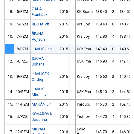
GALA
8.
5/PZM
2015
KK Brand
138.40
2
134.50
František
9.
6/PZM
ŘEJHA Vít
2015
Kralupy
139.40
0
140.70
ŘEJHA
10.
7/PZM
2016
Kralupy
142.80
4
138.40
Vojtěch
11.
8/PZM
HAVLIŠ Jan
2015
USK Pha
143.40
0
140.60
SUCHÁ
12.
4/PZZ
USK Pha
145.90
4
142.10
Johana
HAVLÍČEK
13.
9/PZM
2016
Kralupy
145.60
2
140.40
Ondřej
HAVLIŠ
14.
10/PZM
2015
USK Pha
145.10
2
144.80
Miroslav
15.
11/PZM
MAKÁN Jiří
2015
Pardub.
145.30
2
152.40
KOVÁŘOVÁ
16.
5/PZZ
2015
Trutnov
144.70
4
145.30
Josefína
MILYAN
Loko
17.
12/PZM
2016
143.70
6
146.00