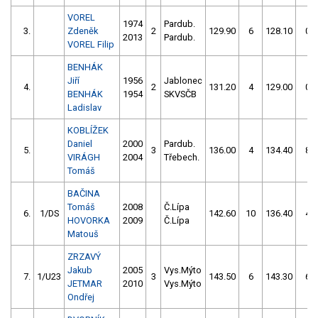
VOREL
1974
Pardub.
3.
Zdeněk
2
129.90
6
128.10
0
2013
Pardub.
VOREL Filip
BENHÁK
Jiří
1956
Jablonec
4.
2
131.20
4
129.00
0
BENHÁK
1954
SKVSČB
Ladislav
KOBLÍŽEK
Daniel
2000
Pardub.
5.
3
136.00
4
134.40
8
VIRÁGH
2004
Třebech.
Tomáš
BAČINA
Tomáš
2008
Č.Lípa
6.
1/DS
142.60
10
136.40
4
HOVORKA
2009
Č.Lípa
Matouš
ZRZAVÝ
Jakub
2005
Vys.Mýto
7.
1/U23
3
143.50
6
143.30
6
JETMAR
2010
Vys.Mýto
Ondřej