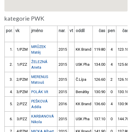
kategorie PWK
por.
vk
jméno
nar.
vt
oddíl
čas
pen
čas
MRŮZEK
1.
1/PZM
2015
KK Brand
119.80
4
123.10
Matěj
ŽELEZNÁ
2.
1/PZZ
2015
USK Pha
134.00
4
125.60
Aneta
MERENUS
3.
2/PZM
2015
Č.Lípa
126.60
2
126.10
Matouš
4.
3/PZM
POLÁK Vít
2015
Benátky
130.90
0
130.10
PEŠKOVÁ
5.
2/PZZ
2016
KK Brand
136.60
4
130.90
Adéla
KARBANOVÁ
6.
3/PZZ
2015
USK Pha
137.10
0
144.70
Nikola
7.
4/PZM
MICKA Albert
2015
KK Brand
141.90
0
137.80