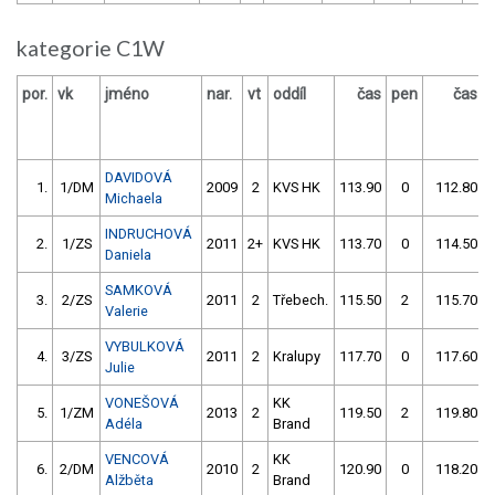
kategorie C1W
por.
vk
jméno
nar.
vt
oddíl
čas
pen
čas
DAVIDOVÁ
1.
1/DM
2009
2
KVS HK
113.90
0
112.80
Michaela
INDRUCHOVÁ
2.
1/ZS
2011
2+
KVS HK
113.70
0
114.50
Daniela
SAMKOVÁ
3.
2/ZS
2011
2
Třebech.
115.50
2
115.70
Valerie
VYBULKOVÁ
4.
3/ZS
2011
2
Kralupy
117.70
0
117.60
Julie
VONEŠOVÁ
KK
5.
1/ZM
2013
2
119.50
2
119.80
Adéla
Brand
VENCOVÁ
KK
6.
2/DM
2010
2
120.90
0
118.20
Alžběta
Brand