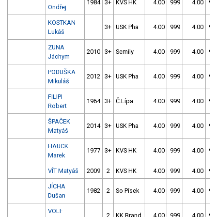
1984
3+
KVS HK
4.00
999
4.00
99
Ondřej
KOSTKAN
3+
USK Pha
4.00
999
4.00
99
Lukáš
ZUNA
2010
3+
Semily
4.00
999
4.00
99
Jáchym
PODUŠKA
2012
3+
USK Pha
4.00
999
4.00
99
Mikuláš
FILIPI
1964
3+
Č.Lípa
4.00
999
4.00
99
Robert
ŠPAČEK
2014
3+
USK Pha
4.00
999
4.00
99
Matyáš
HAUCK
1977
3+
KVS HK
4.00
999
4.00
99
Marek
VÍT Matyáš
2009
2
KVS HK
4.00
999
4.00
99
JÍCHA
1982
2
So Písek
4.00
999
4.00
99
Dušan
VOLF
2
KK Brand
4.00
999
4.00
99