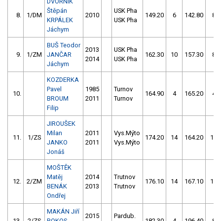
DVORNÍK
Štěpán
USK Pha
8.
1/DM
2010
149.20
6
142.80
8
KRPÁLEK
USK Pha
Jáchym
BUŠ Teodor
2013
USK Pha
9.
1/ZM
JANČAR
162.30
10
157.30
8
2014
USK Pha
Jáchym
KOZDERKA
Pavel
1985
Turnov
10.
164.90
4
165.20
4
BROUM
2011
Turnov
Filip
JIROUŠEK
Milan
2011
Vys.Mýto
11.
1/ZS
174.20
14
164.20
16
JANKO
2011
Vys.Mýto
Jonáš
MOŠTĚK
Matěj
2014
Trutnov
12.
2/ZM
176.10
14
167.10
18
BENÁK
2013
Trutnov
Ondřej
MAKÁN Jiří
2015
Pardub.
13.
2/ZS
ROKOS
182.30
4
196.40
8