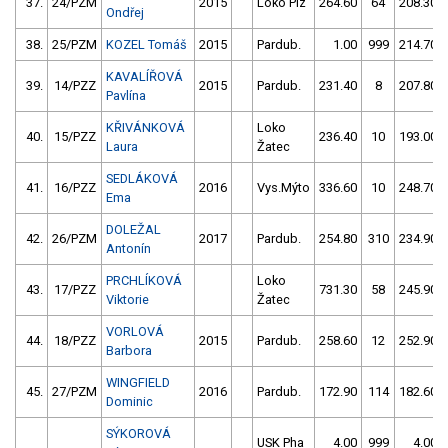
37.
24/PZM
2015
Loko Plz
264.60
64
208.30
Ondřej
38.
25/PZM
KOZEL Tomáš
2015
Pardub.
1.00
999
214.70
KAVALÍŘOVÁ
39.
14/PZZ
2015
Pardub.
231.40
8
207.80
Pavlína
KŘIVÁNKOVÁ
Loko
40.
15/PZZ
236.40
10
193.00
Laura
Žatec
SEDLÁKOVÁ
41.
16/PZZ
2016
Vys.Mýto
336.60
10
248.70
Ema
DOLEŽAL
42.
26/PZM
2017
Pardub.
254.80
310
234.90
Antonín
PRCHLÍKOVÁ
Loko
43.
17/PZZ
731.30
58
245.90
Viktorie
Žatec
VORLOVÁ
44.
18/PZZ
2015
Pardub.
258.60
12
252.90
Barbora
WINGFIELD
45.
27/PZM
2016
Pardub.
172.90
114
182.60
Dominic
SÝKOROVÁ
USK Pha
4.00
999
4.00