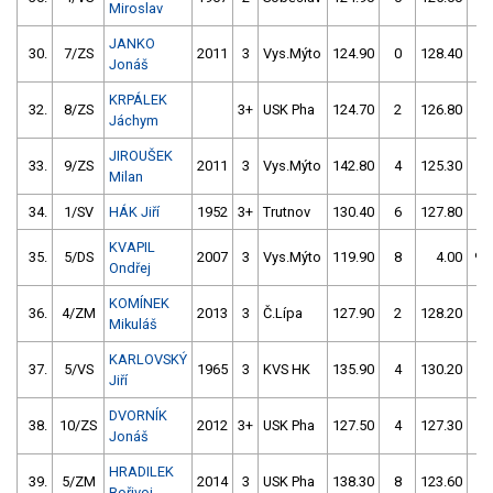
Miroslav
JANKO
30.
7/ZS
2011
3
Vys.Mýto
124.90
0
128.40
0
Jonáš
KRPÁLEK
32.
8/ZS
3+
USK Pha
124.70
2
126.80
4
Jáchym
JIROUŠEK
33.
9/ZS
2011
3
Vys.Mýto
142.80
4
125.30
2
Milan
34.
1/SV
HÁK Jiří
1952
3+
Trutnov
130.40
6
127.80
0
KVAPIL
35.
5/DS
2007
3
Vys.Mýto
119.90
8
4.00
99
Ondřej
KOMÍNEK
36.
4/ZM
2013
3
Č.Lípa
127.90
2
128.20
2
Mikuláš
KARLOVSKÝ
37.
5/VS
1965
3
KVS HK
135.90
4
130.20
0
Jiří
DVORNÍK
38.
10/ZS
2012
3+
USK Pha
127.50
4
127.30
8
Jonáš
HRADILEK
39.
5/ZM
2014
3
USK Pha
138.30
8
123.60
8
Bořivoj