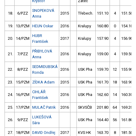
Kryštof
Žatec
SNOPEKOVÁ
18.
6/PZZ
2015
Třebech.
151.10
4
151.50
Anna
19.
13/PZM
HEUN Oskar
2016
Kralupy
160.80
0
154.10
HUBR
20.
14/PZM
2017
Kralupy
157.90
4
156.90
František
PŘIBYLOVÁ
21.
7/PZZ
2016
Kralupy
159.00
4
159.50
Anna
SEDMIDUBSKÁ
22.
8/PZZ
2016
USK Pha
159.70
12
155.90
Ronda
23.
15/PZM
ZÍDKA Adam
2015
USK Pha
161.70
18
163.90
CIHLÁŘ
24.
16/PZM
2016
USK Pha
162.60
14
160.30
František
25.
17/PZM
MULAČ Patrik
2016
SKVSČB
201.80
64
169.20
LUKEŠOVÁ
26.
9/PZZ
USK Pha
164.40
56
161.80
Sára
27.
18/PZM
DAVID Ondřej
2017
KVS HK
163.70
8
181.50