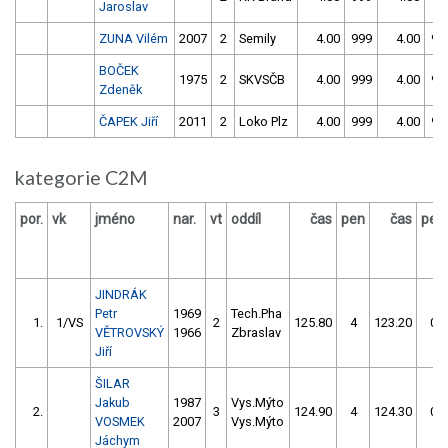
Jaroslav
ZUNA Vilém
2007
2
Semily
4.00
999
4.00
99
BOČEK
1975
2
SKVSČB
4.00
999
4.00
99
Zdeněk
ČAPEK Jiří
2011
2
Loko Plz
4.00
999
4.00
99
kategorie C2M
por.
vk
jméno
nar.
vt
oddíl
čas
pen
čas
pen
JINDRÁK
Petr
1969
Tech.Pha
1.
1/VS
2
125.80
4
123.20
0
VĚTROVSKÝ
1966
Zbraslav
Jiří
ŠILAR
Jakub
1987
Vys.Mýto
2.
3
124.90
4
124.30
0
VOSMEK
2007
Vys.Mýto
Jáchym