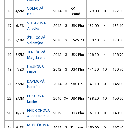
VOLFOVÁ
KK
16.
4/ZM
2014
3
129.80
8
127.50
Nela
Brand
VOTAVOVÁ
17.
6/ZS
2012
3
USK Pha
132.00
4
132.10
Anežka
ŠTULCOVÁ
18.
7/DM
2010
3
Loko Plz
130.40
4
130.50
Valentýna
JENEŠOVÁ
19.
5/ZM
2013
3
USK Pha
138.30
4
128.70
Magdaléna
HÁJKOVÁ
19.
7/ZS
2012
3
USK Pha
141.30
10
130.70
Eliška
DAVIDOVÁ
21.
6/ZM
2014
3
KVS HK
143.10
0
146.00
Karolína
POKORNÁ
22.
8/DM
2010
3+
USK Pha
138.20
10
159.90
Emílie
FRIDRICHOVÁ
23.
8/ZS
2012
USK Pha
151.10
0
140.90
Alice Ludmila
MOŠTĚKOVÁ
24.
9/ZS
2012
3
Trutnov
150.00
0
167.40