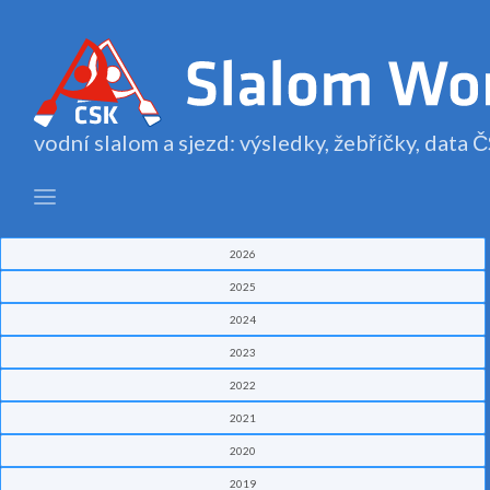
vodní slalom a sjezd: výsledky, žebříčky, data
2026
2025
2024
2023
2022
2021
2020
2019