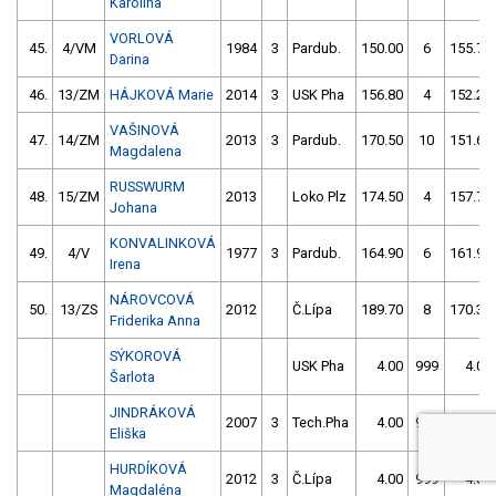
Karolína
VORLOVÁ
45.
4/VM
1984
3
Pardub.
150.00
6
155.70
Darina
46.
13/ZM
HÁJKOVÁ Marie
2014
3
USK Pha
156.80
4
152.20
VAŠINOVÁ
47.
14/ZM
2013
3
Pardub.
170.50
10
151.60
Magdalena
RUSSWURM
48.
15/ZM
2013
Loko Plz
174.50
4
157.70
Johana
KONVALINKOVÁ
49.
4/V
1977
3
Pardub.
164.90
6
161.90
Irena
NÁROVCOVÁ
50.
13/ZS
2012
Č.Lípa
189.70
8
170.30
Friderika Anna
SÝKOROVÁ
USK Pha
4.00
999
4.00
Šarlota
JINDRÁKOVÁ
2007
3
Tech.Pha
4.00
999
4.00
Eliška
HURDÍKOVÁ
2012
3
Č.Lípa
4.00
999
4.00
Magdaléna