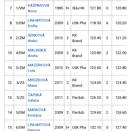
KAŠPAROVÁ
7.
1/VM
1985
3+
Sláv.HK
121.80
0
120.80
Anna
LINHARTOVÁ
8.
3/DM
2009
2
USK Pha
118.50
6
120.20
Emílie
ŠENKOVÁ
KK
9.
2/ZM
2013
2
120.40
2
121.20
Aniko
Brand
MALINSKÁ
KK
10.
4/DM
2009
2
120.80
2
122.00
Aneta
Brand
MAZÚRKOVÁ
10.
3/ZM
2013
3+
USK Pha
123.60
4
122.80
Lola
MRŮZKOVÁ
KK
12.
4/ZS
2011
2
124.60
2
124.40
Marie
Brand
ČAPSKÁ
13.
5/ZS
2011
2
Pardub.
126.30
0
126.80
Valerie
MARKOVÁ
14.
5/DM
2009
2
Pardub.
129.60
2
126.60
Kristýna
LINHARTOVÁ
15.
6/DM
2009
3+
USK Pha
132.10
0
127.40
Patricie