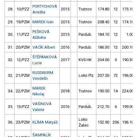
PORTYCHOVÁ
28.
10/PZZ
2015
Trutnov
174.80
12
175.10
Anežka
29.
19/PZM
MAREK Ivan
2015
Trutnov
208.40
12
174.10
PEŠKOVÁ
30.
11/PZZ
2015
Pardub.
184.10
12
1.00
Alžběta
31.
20/PZM
VACÍK Albert
2016
Pardub.
186.30
12
200.10
ŠTĚPÁNKOVÁ
32.
12/PZZ
2017
KVS HK
204.00
0
190.30
Lucie
RUSSWURM
32.
21/PZM
Loko Plz
207.50
72
196.00
Vendelín
MAREK
34.
22/PZM
2018
Trutnov
190.50
14
224.00
Nikolaj
VAŠINOVÁ
35.
13/PZZ
2016
Pardub.
212.70
6
199.00
Valerie
Loko
36.
23/PZM
KLÍMA Matyáš
152.90
206
196.10
Žatec
ŠAMPALÍK