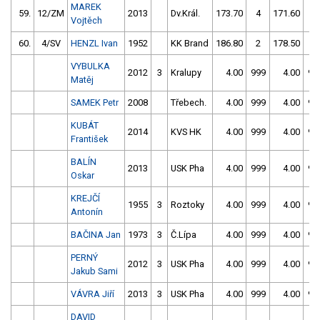
MAREK
59.
12/ZM
2013
Dv.Král.
173.70
4
171.60
0
Vojtěch
60.
4/SV
HENZL Ivan
1952
KK Brand
186.80
2
178.50
6
VYBULKA
2012
3
Kralupy
4.00
999
4.00
99
Matěj
SAMEK Petr
2008
Třebech.
4.00
999
4.00
99
KUBÁT
2014
KVS HK
4.00
999
4.00
99
František
BALÍN
2013
USK Pha
4.00
999
4.00
99
Oskar
KREJČÍ
1955
3
Roztoky
4.00
999
4.00
99
Antonín
BAČINA Jan
1973
3
Č.Lípa
4.00
999
4.00
99
PERNÝ
2012
3
USK Pha
4.00
999
4.00
99
Jakub Sami
VÁVRA Jiří
2013
3
USK Pha
4.00
999
4.00
99
DAVID