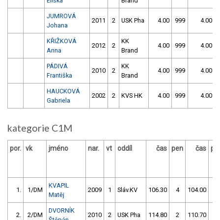
Eliška
Brand
JUMROVÁ
2011
2
USK Pha
4.00
999
4.00
Johana
KŘIŽKOVÁ
KK
2012
2
4.00
999
4.00
Anna
Brand
PÁDIVÁ
KK
2010
2
4.00
999
4.00
Františka
Brand
HAUCKOVÁ
2002
2
KVS HK
4.00
999
4.00
Gabriela
kategorie C1M
por.
vk
jméno
nar.
vt
oddíl
čas
pen
čas
pe
KVAPIL
1.
1/DM
2009
1
Sláv.KV
106.30
4
104.00
0
Matěj
DVORNÍK
2.
2/DM
2010
2
USK Pha
114.80
2
110.70
0
Štěpán