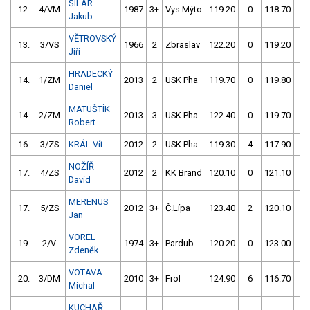
ŠILAR
12.
4/VM
1987
3+
Vys.Mýto
119.20
0
118.70
0
Jakub
VĚTROVSKÝ
13.
3/VS
1966
2
Zbraslav
122.20
0
119.20
0
Jiří
HRADECKÝ
14.
1/ZM
2013
2
USK Pha
119.70
0
119.80
2
Daniel
MATUŠTÍK
14.
2/ZM
2013
3
USK Pha
122.40
0
119.70
0
Robert
16.
3/ZS
KRÁL Vít
2012
2
USK Pha
119.30
4
117.90
2
NOŽÍŘ
17.
4/ZS
2012
2
KK Brand
120.10
0
121.10
4
David
MERENUS
17.
5/ZS
2012
3+
Č.Lípa
123.40
2
120.10
0
Jan
VOREL
19.
2/V
1974
3+
Pardub.
120.20
0
123.00
4
Zdeněk
VOTAVA
20.
3/DM
2010
3+
Frol
124.90
6
116.70
4
Michal
KUCHAŘ