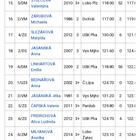
ŠTULCOVÁ
15.
5/DM
2010
3+
Loko Plz
118.00
52
117.60
Valentýna
ZÁRUBOVÁ
16.
2/VM
1986
2
Dv.Král.
117.00
2
119.00
Michaela
SLEZÁKOVÁ
17.
4/ZS
2012
3
USK Pha
130.00
6
121.50
Matylda
JASANSKÁ
18.
2/DS
2007
3
Vys.Mýto
121.60
0
124.40
Anna
LINHARTOVÁ
19.
6/DM
2009
2
USK Pha
118.80
56
122.20
Emílie
BEDNÁŘOVÁ
20.
1/U23
2002
3+
Č.Lípa
124.70
0
122.40
Anna
21.
3/VM
JASANSKÁ Jitka
1981
3
Vys.Mýto
131.20
2
123.70
22.
5/ZS
ČAPSKÁ Valerie
2011
3+
Pardub.
129.80
0
123.80
FRIDRICHOVÁ
23.
6/ZS
2012
3+
USK Pha
124.70
4
122.10
Alice Ludmila
MILYANOVÁ
Loko
24.
6/ZM
2014
3+
125.10
2
124.80
Anežka
Žatec