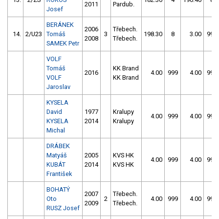
2011
Pardub.
Josef
BERÁNEK
2006
Třebech.
14.
2/U23
Tomáš
3
198.30
8
3.00
999
2008
Třebech.
SAMEK Petr
VOLF
Tomáš
KK Brand
2016
4.00
999
4.00
999
VOLF
KK Brand
Jaroslav
KYSELA
David
1977
Kralupy
4.00
999
4.00
999
KYSELA
2014
Kralupy
Michal
DRÁBEK
Matyáš
2005
KVS HK
4.00
999
4.00
999
KUBÁT
2014
KVS HK
František
BOHATÝ
2007
Třebech.
Oto
2
4.00
999
4.00
999
2009
Třebech.
RUSZ Josef