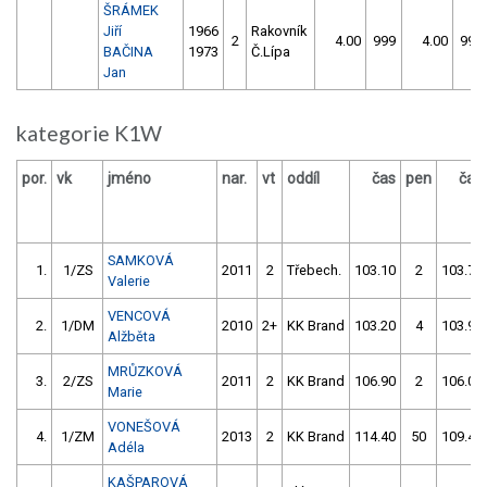
ŠRÁMEK
Jiří
1966
Rakovník
2
4.00
999
4.00
999
BAČINA
1973
Č.Lípa
Jan
kategorie K1W
por.
vk
jméno
nar.
vt
oddíl
čas
pen
čas
SAMKOVÁ
1.
1/ZS
2011
2
Třebech.
103.10
2
103.70
Valerie
VENCOVÁ
2.
1/DM
2010
2+
KK Brand
103.20
4
103.90
Alžběta
MRŮZKOVÁ
3.
2/ZS
2011
2
KK Brand
106.90
2
106.00
Marie
VONEŠOVÁ
4.
1/ZM
2013
2
KK Brand
114.40
50
109.40
Adéla
KAŠPAROVÁ