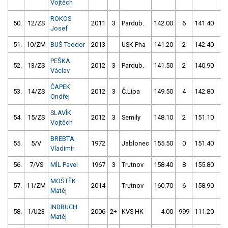
Vojtěch
ROKOS
50.
12/ZS
2011
3
Pardub.
142.00
6
141.40
0
Josef
51.
10/ZM
BUŠ Teodor
2013
USK Pha
141.20
2
142.40
4
PEŠKA
52.
13/ZS
2012
3
Pardub.
141.50
2
140.90
4
Václav
ČAPEK
53.
14/ZS
2012
3
Č.Lípa
149.50
4
142.80
2
Ondřej
SLAVÍK
54.
15/ZS
2012
3
Semily
148.10
2
151.10
2
Vojtěch
BREBTA
55.
5/V
1972
Jablonec
155.50
0
151.40
0
Vladimír
56.
7/VS
MÍL Pavel
1967
3
Trutnov
158.40
8
155.80
0
MOŠTĚK
57.
11/ZM
2014
Trutnov
160.70
6
158.90
2
Matěj
INDRUCH
58.
1/U23
2006
2+
KVS HK
4.00
999
111.20
52
Matěj