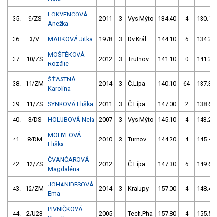
LOKVENCOVÁ
35.
9/ZS
2011
3
Vys.Mýto
134.40
4
130.10
Anežka
36.
3/V
MARKOVÁ Jitka
1978
3
Dv.Král.
144.10
6
134.20
MOŠTĚKOVÁ
37.
10/ZS
2012
3
Trutnov
141.10
0
141.20
Rozálie
ŠŤASTNÁ
38.
11/ZM
2014
3
Č.Lípa
140.10
64
137.30
Karolína
39.
11/ZS
SYNKOVÁ Eliška
2011
3
Č.Lípa
147.00
2
138.60
40.
3/DS
HOLUBOVÁ Nela
2007
3
Vys.Mýto
145.10
4
143.20
MOHYLOVÁ
41.
8/DM
2010
3
Turnov
144.20
4
145.40
Eliška
ČVANČAROVÁ
42.
12/ZS
2012
Č.Lípa
147.30
6
149.60
Magdaléna
JOHANIDESOVÁ
43.
12/ZM
2014
3
Kralupy
157.00
4
148.40
Ema
PIVNIČKOVÁ
44.
2/U23
2005
Tech.Pha
157.80
4
155.50