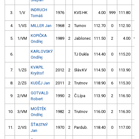
INDRUCH
3.
1/V
1976
KVS HK
4.00
999
111.80
0
Tomáš
4.
1/VS
MILLER Jan
1968
2
Turnov
112.70
0
112.50
0
KOPIČKA
5.
1/VM
1989
2
Jablonec
111.50
2
4.00
99
Ondřej
KARLOVSKÝ
6.
TJ Dukla
114.40
0
115.20
0
Ondřej
KVAPIL
7.
1/ZS
2012
2
Sláv.KV
114.50
0
113.90
2
Kryštof
8.
2/ZS
KUDĚJ Jan
2011
2
Trutnov
118.90
6
115.30
0
GOTVALD
9.
2/VM
1990
2
Č.Lípa
113.90
2
116.50
0
Robert
MOŠTĚK
10.
3/VM
1982
2
Trutnov
116.00
2
116.30
0
Ondřej
ŠŤASTNÝ
11.
2/VS
1970
2
Pardub.
118.40
0
117.00
0
Jan