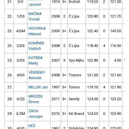
21.
3/V
1974
3+
Dv.Král.
119.20
2
121.50
0
Jaromír
BAČINA
22.
1/DS
2008
2
Č.Lípa
123.80
0
121.70
0
Tomáš
HOVORKA
23.
4/DM
2009
3+
Č.Lípa
122.40
0
145.30
4
Matouš
KOMÍNEK
23.
2/DS
2008
2
Č.Lípa
118.40
4
116.50
54
Vojtěch
KOTRBA
25.
3/DS
2007
3
Vys.Mýto
122.80
0
4.00
99
Matěj
VÍDEŇSKÝ
26.
4/DS
2008
3+
Trutnov
121.00
2
121.60
4
Antonín
27.
MILLER Jan
1997
3+
Turnov
119.10
4
121.90
2
MRŮZEK
28.
6/ZS
2011
3+
Semily
124.00
0
123.20
0
Šimon
ZACH
29.
3/ZM
2013
3+
KK Brand
124.20
0
125.90
0
Jeroným
KEŠ
30.
4/VS
1967
2
Soběslav
124.90
0
125.00
0