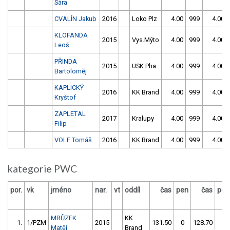
Sára
CVALÍN Jakub
2016
Loko Plz
4.00
999
4.00
KLOFANDA
2015
Vys.Mýto
4.00
999
4.00
Leoš
PŘINDA
2015
USK Pha
4.00
999
4.00
Bartoloměj
KAPLICKÝ
2016
KK Brand
4.00
999
4.00
Kryštof
ZAPLETAL
2017
Kralupy
4.00
999
4.00
Filip
VOLF Tomáš
2016
KK Brand
4.00
999
4.00
kategorie PWC
por.
vk
jméno
nar.
vt
oddíl
čas
pen
čas
pen
MRŮZEK
KK
1.
1/PZM
2015
131.50
0
128.70
0
Matěj
Brand