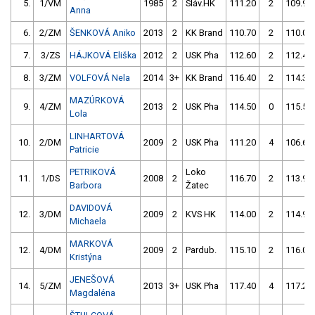
5.
1/VM
1985
2
Sláv.HK
111.20
2
109.90
Anna
6.
2/ZM
ŠENKOVÁ Aniko
2013
2
KK Brand
110.70
2
110.00
7.
3/ZS
HÁJKOVÁ Eliška
2012
2
USK Pha
112.60
2
112.40
8.
3/ZM
VOLFOVÁ Nela
2014
3+
KK Brand
116.40
2
114.30
MAZÚRKOVÁ
9.
4/ZM
2013
2
USK Pha
114.50
0
115.50
Lola
LINHARTOVÁ
10.
2/DM
2009
2
USK Pha
111.20
4
106.60
Patricie
PETRIKOVÁ
Loko
11.
1/DS
2008
2
116.70
2
113.90
Barbora
Žatec
DAVIDOVÁ
12.
3/DM
2009
2
KVS HK
114.00
2
114.90
Michaela
MARKOVÁ
12.
4/DM
2009
2
Pardub.
115.10
2
116.00
Kristýna
JENEŠOVÁ
14.
5/ZM
2013
3+
USK Pha
117.40
4
117.20
Magdaléna