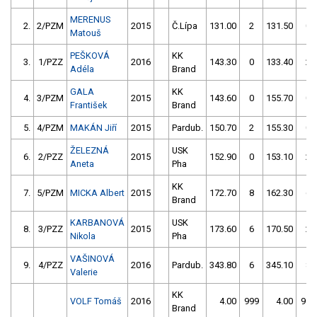
MERENUS
2.
2/PZM
2015
Č.Lípa
131.00
2
131.50
0
Matouš
PEŠKOVÁ
KK
3.
1/PZZ
2016
143.30
0
133.40
2
Adéla
Brand
GALA
KK
4.
3/PZM
2015
143.60
0
155.70
0
František
Brand
5.
4/PZM
MAKÁN Jiří
2015
Pardub.
150.70
2
155.30
0
ŽELEZNÁ
USK
6.
2/PZZ
2015
152.90
0
153.10
2
Aneta
Pha
KK
7.
5/PZM
MICKA Albert
2015
172.70
8
162.30
6
Brand
KARBANOVÁ
USK
8.
3/PZZ
2015
173.60
6
170.50
2
Nikola
Pha
VAŠINOVÁ
9.
4/PZZ
2016
Pardub.
343.80
6
345.10
8
Valerie
KK
VOLF Tomáš
2016
4.00
999
4.00
999
Brand