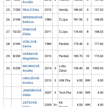
Rozálie
25.
7/ZM
PAULŮ Erika
2013
Semily
186.60
4
157.20
MERENUSOVÁ
26.
2/VM
1984
Č.Lípa
181.90
2
168.00
Barbora
SYNKOVÁ
27.
10/ZS
2011
Č.Lípa
176.60
8
168.20
Eliška
VORLOVÁ
28.
3/VM
1984
Pardub.
170.40
4
177.60
Darina
VAŠINOVÁ
29.
8/ZM
2013
Pardub.
185.70
10
175.60
Magdalena
MILYANOVÁ
Loko
30.
9/ZM
2014
3
156.40
56
1950.30
Anežka
Žatec
HAVLIŠOVÁ
2013
3
USK Pha
4.00
999
4.00
Kristína
JINDRÁKOVÁ
2007
3
Tech.Pha
4.00
999
4.00
Eliška
ZAŤKOVÁ
KK
2009
3+
4.00
999
4.00