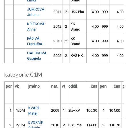
Eliška
Brand
JUMROVÁ
2011
2
USK Pha
4.00
999
4.00
Johana
KŘIŽKOVÁ
KK
2012
2
4.00
999
4.00
Anna
Brand
PÁDIVÁ
KK
2010
2
4.00
999
4.00
Františka
Brand
HAUCKOVÁ
2002
2
KVS HK
4.00
999
4.00
Gabriela
kategorie C1M
por.
vk
jméno
nar.
vt
oddíl
čas
pen
čas
pe
KVAPIL
1.
1/DM
2009
1
Sláv.KV
106.30
4
104.00
0
Matěj
DVORNÍK
2.
2/DM
2010
2
USK Pha
114.80
2
110.70
0
Štěpán