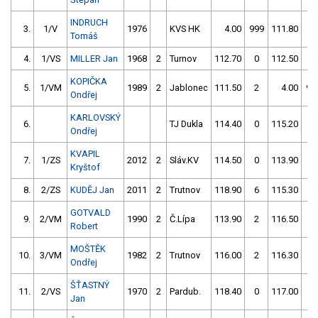
INDRUCH
3.
1/V
1976
KVS HK
4.00
999
111.80
0
Tomáš
4.
1/VS
MILLER Jan
1968
2
Turnov
112.70
0
112.50
0
KOPIČKA
5.
1/VM
1989
2
Jablonec
111.50
2
4.00
99
Ondřej
KARLOVSKÝ
6.
TJ Dukla
114.40
0
115.20
0
Ondřej
KVAPIL
7.
1/ZS
2012
2
Sláv.KV
114.50
0
113.90
2
Kryštof
8.
2/ZS
KUDĚJ Jan
2011
2
Trutnov
118.90
6
115.30
0
GOTVALD
9.
2/VM
1990
2
Č.Lípa
113.90
2
116.50
0
Robert
MOŠTĚK
10.
3/VM
1982
2
Trutnov
116.00
2
116.30
0
Ondřej
ŠŤASTNÝ
11.
2/VS
1970
2
Pardub.
118.40
0
117.00
0
Jan