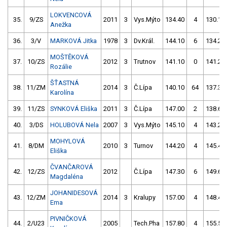
LOKVENCOVÁ
35.
9/ZS
2011
3
Vys.Mýto
134.40
4
130.10
Anežka
36.
3/V
MARKOVÁ Jitka
1978
3
Dv.Král.
144.10
6
134.20
MOŠTĚKOVÁ
37.
10/ZS
2012
3
Trutnov
141.10
0
141.20
Rozálie
ŠŤASTNÁ
38.
11/ZM
2014
3
Č.Lípa
140.10
64
137.30
Karolína
39.
11/ZS
SYNKOVÁ Eliška
2011
3
Č.Lípa
147.00
2
138.60
40.
3/DS
HOLUBOVÁ Nela
2007
3
Vys.Mýto
145.10
4
143.20
MOHYLOVÁ
41.
8/DM
2010
3
Turnov
144.20
4
145.40
Eliška
ČVANČAROVÁ
42.
12/ZS
2012
Č.Lípa
147.30
6
149.60
Magdaléna
JOHANIDESOVÁ
43.
12/ZM
2014
3
Kralupy
157.00
4
148.40
Ema
PIVNIČKOVÁ
44.
2/U23
2005
Tech.Pha
157.80
4
155.50