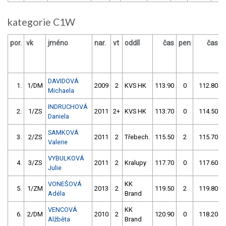
kategorie C1W
por.
vk
jméno
nar.
vt
oddíl
čas
pen
čas
DAVIDOVÁ
1.
1/DM
2009
2
KVS HK
113.90
0
112.80
Michaela
INDRUCHOVÁ
2.
1/ZS
2011
2+
KVS HK
113.70
0
114.50
Daniela
SAMKOVÁ
3.
2/ZS
2011
2
Třebech.
115.50
2
115.70
Valerie
VYBULKOVÁ
4.
3/ZS
2011
2
Kralupy
117.70
0
117.60
Julie
VONEŠOVÁ
KK
5.
1/ZM
2013
2
119.50
2
119.80
Adéla
Brand
VENCOVÁ
KK
6.
2/DM
2010
2
120.90
0
118.20
Alžběta
Brand