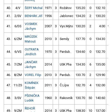
40.
4/V
ŠERÝ Michal
1971
3
Rožátov
135.20
0
132.10
0
41.
2/SV
BENHÁK Jiří
1956
Jablonec
134.20
2
130.20
2
VOSMEK
41.
6/DS
2007
3
Vys.Mýto
130.20
2
4.00
99
Jáchym
MRŮZEK
43.
6/ZM
2013
3
Semily
137.70
0
134.30
0
Matouš
OUTRATA
44.
6/VS
1970
3
Pardub.
134.60
0
132.70
2
Jindřich
JANČAR
45.
7/ZM
2014
USK Pha
134.30
6
135.00
0
Jáchym
46.
8/ZM
VOREL Filip
2013
3
Pardub.
133.70
2
129.90
6
KOMÍNEK
47.
11/ZS
2011
3
Č.Lípa
132.70
4
132.00
4
Štěpán
PŠENIČKA
48.
3/SV
1960
3
Rakovník
130.70
50
140.60
0
Luděk
ŘEHOŘ
49.
9/ZM
2014
3
USK Pha
138.30
10
137.00
4