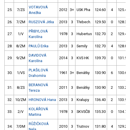
VOTAVOVÁ
25.
7/ZS
2012
3+
USK Pha
124.60
4
125.40
Anežka
26.
7/ZM
RUSZOVÁ Jitka
2013
3
Třebech.
129.50
0
128.30
PŘIBYLOVÁ
27.
1/V
1978
3
Hubertus
132.70
2
129.40
Karolína
28.
8/ZM
PAULŮ Erika
2013
3
Semily
132.70
4
128.80
DAVIDOVÁ
29.
9/ZM
2014
3
KVS HK
139.70
0
131.90
Karolína
PLAŠILOVÁ
30.
1/VS
1961
3+
Benátky
130.90
6
130.60
Drahomíra
BERANOVÁ
31.
8/ZS
2011
3
Benátky
130.90
2
133.20
Tereza
32.
10/ZM
HRONOVÁ Hana
2013
3
Kralupy
136.40
2
133.90
KOLÁŘOVÁ
33.
2/V
1978
3
SKVSČB
135.30
0
134.70
Martina
RŮŽIČKOVÁ
34.
7/DM
2010
3
Trutnov
131.80
4
129.20
Nela