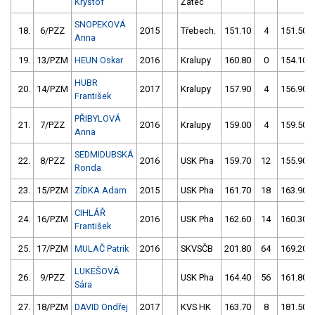
Kryštof
Žatec
SNOPEKOVÁ
18.
6/PZZ
2015
Třebech.
151.10
4
151.50
Anna
19.
13/PZM
HEUN Oskar
2016
Kralupy
160.80
0
154.10
HUBR
20.
14/PZM
2017
Kralupy
157.90
4
156.90
František
PŘIBYLOVÁ
21.
7/PZZ
2016
Kralupy
159.00
4
159.50
Anna
SEDMIDUBSKÁ
22.
8/PZZ
2016
USK Pha
159.70
12
155.90
Ronda
23.
15/PZM
ZÍDKA Adam
2015
USK Pha
161.70
18
163.90
CIHLÁŘ
24.
16/PZM
2016
USK Pha
162.60
14
160.30
František
25.
17/PZM
MULAČ Patrik
2016
SKVSČB
201.80
64
169.20
LUKEŠOVÁ
26.
9/PZZ
USK Pha
164.40
56
161.80
Sára
27.
18/PZM
DAVID Ondřej
2017
KVS HK
163.70
8
181.50