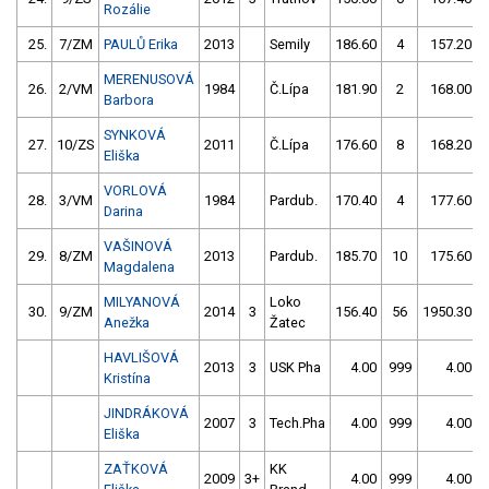
Rozálie
25.
7/ZM
PAULŮ Erika
2013
Semily
186.60
4
157.20
MERENUSOVÁ
26.
2/VM
1984
Č.Lípa
181.90
2
168.00
Barbora
SYNKOVÁ
27.
10/ZS
2011
Č.Lípa
176.60
8
168.20
Eliška
VORLOVÁ
28.
3/VM
1984
Pardub.
170.40
4
177.60
Darina
VAŠINOVÁ
29.
8/ZM
2013
Pardub.
185.70
10
175.60
Magdalena
MILYANOVÁ
Loko
30.
9/ZM
2014
3
156.40
56
1950.30
Anežka
Žatec
HAVLIŠOVÁ
2013
3
USK Pha
4.00
999
4.00
Kristína
JINDRÁKOVÁ
2007
3
Tech.Pha
4.00
999
4.00
Eliška
ZAŤKOVÁ
KK
2009
3+
4.00
999
4.00