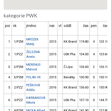
kategorie PWK
por.
vk
jméno
nar.
vt
oddíl
čas
pen
čas
MRŮZEK
1.
1/PZM
2015
KK Brand
119.80
4
123.10
Matěj
ŽELEZNÁ
2.
1/PZZ
2015
USK Pha
134.00
4
125.60
Aneta
MERENUS
3.
2/PZM
2015
Č.Lípa
126.60
2
126.10
Matouš
4.
3/PZM
POLÁK Vít
2015
Benátky
130.90
0
130.10
PEŠKOVÁ
5.
2/PZZ
2016
KK Brand
136.60
4
130.90
Adéla
KARBANOVÁ
6.
3/PZZ
2015
USK Pha
137.10
0
144.70
Nikola
7.
4/PZM
MICKA Albert
2015
KK Brand
141.90
0
137.80