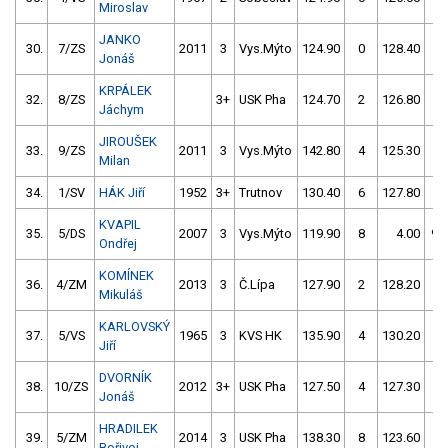
Miroslav
JANKO
30.
7/ZS
2011
3
Vys.Mýto
124.90
0
128.40
0
Jonáš
KRPÁLEK
32.
8/ZS
3+
USK Pha
124.70
2
126.80
4
Jáchym
JIROUŠEK
33.
9/ZS
2011
3
Vys.Mýto
142.80
4
125.30
2
Milan
34.
1/SV
HÁK Jiří
1952
3+
Trutnov
130.40
6
127.80
0
KVAPIL
35.
5/DS
2007
3
Vys.Mýto
119.90
8
4.00
99
Ondřej
KOMÍNEK
36.
4/ZM
2013
3
Č.Lípa
127.90
2
128.20
2
Mikuláš
KARLOVSKÝ
37.
5/VS
1965
3
KVS HK
135.90
4
130.20
0
Jiří
DVORNÍK
38.
10/ZS
2012
3+
USK Pha
127.50
4
127.30
8
Jonáš
HRADILEK
39.
5/ZM
2014
3
USK Pha
138.30
8
123.60
8
Bořivoj