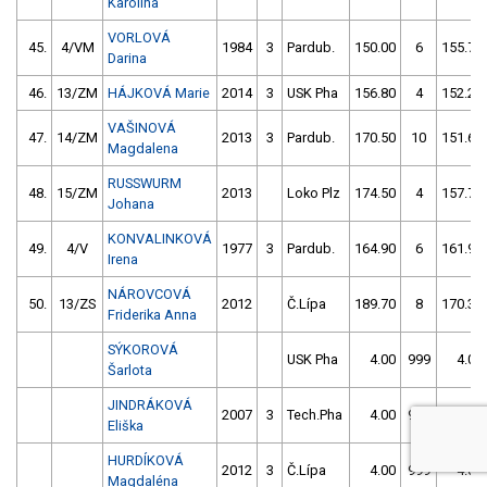
Karolína
VORLOVÁ
45.
4/VM
1984
3
Pardub.
150.00
6
155.70
Darina
46.
13/ZM
HÁJKOVÁ Marie
2014
3
USK Pha
156.80
4
152.20
VAŠINOVÁ
47.
14/ZM
2013
3
Pardub.
170.50
10
151.60
Magdalena
RUSSWURM
48.
15/ZM
2013
Loko Plz
174.50
4
157.70
Johana
KONVALINKOVÁ
49.
4/V
1977
3
Pardub.
164.90
6
161.90
Irena
NÁROVCOVÁ
50.
13/ZS
2012
Č.Lípa
189.70
8
170.30
Friderika Anna
SÝKOROVÁ
USK Pha
4.00
999
4.00
Šarlota
JINDRÁKOVÁ
2007
3
Tech.Pha
4.00
999
4.00
Eliška
HURDÍKOVÁ
2012
3
Č.Lípa
4.00
999
4.00
Magdaléna