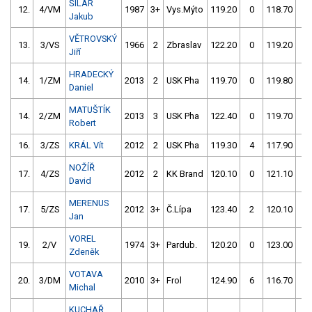
ŠILAR
12.
4/VM
1987
3+
Vys.Mýto
119.20
0
118.70
0
Jakub
VĚTROVSKÝ
13.
3/VS
1966
2
Zbraslav
122.20
0
119.20
0
Jiří
HRADECKÝ
14.
1/ZM
2013
2
USK Pha
119.70
0
119.80
2
Daniel
MATUŠTÍK
14.
2/ZM
2013
3
USK Pha
122.40
0
119.70
0
Robert
16.
3/ZS
KRÁL Vít
2012
2
USK Pha
119.30
4
117.90
2
NOŽÍŘ
17.
4/ZS
2012
2
KK Brand
120.10
0
121.10
4
David
MERENUS
17.
5/ZS
2012
3+
Č.Lípa
123.40
2
120.10
0
Jan
VOREL
19.
2/V
1974
3+
Pardub.
120.20
0
123.00
4
Zdeněk
VOTAVA
20.
3/DM
2010
3+
Frol
124.90
6
116.70
4
Michal
KUCHAŘ