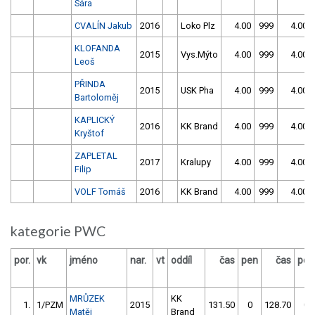
Sára
CVALÍN Jakub
2016
Loko Plz
4.00
999
4.00
KLOFANDA
2015
Vys.Mýto
4.00
999
4.00
Leoš
PŘINDA
2015
USK Pha
4.00
999
4.00
Bartoloměj
KAPLICKÝ
2016
KK Brand
4.00
999
4.00
Kryštof
ZAPLETAL
2017
Kralupy
4.00
999
4.00
Filip
VOLF Tomáš
2016
KK Brand
4.00
999
4.00
kategorie PWC
por.
vk
jméno
nar.
vt
oddíl
čas
pen
čas
pen
MRŮZEK
KK
1.
1/PZM
2015
131.50
0
128.70
0
Matěj
Brand