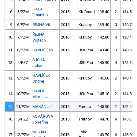
GALA
8.
5/PZM
2015
KK Brand
138.40
2
134.50
František
9.
6/PZM
ŘEJHA Vít
2015
Kralupy
139.40
0
140.70
ŘEJHA
10.
7/PZM
2016
Kralupy
142.80
4
138.40
Vojtěch
11.
8/PZM
HAVLIŠ Jan
2015
USK Pha
143.40
0
140.60
SUCHÁ
12.
4/PZZ
USK Pha
145.90
4
142.10
Johana
HAVLÍČEK
13.
9/PZM
2016
Kralupy
145.60
2
140.40
Ondřej
HAVLIŠ
14.
10/PZM
2015
USK Pha
145.10
2
144.80
Miroslav
15.
11/PZM
MAKÁN Jiří
2015
Pardub.
145.30
2
152.40
KOVÁŘOVÁ
16.
5/PZZ
2015
Trutnov
144.70
4
145.30
Josefína
MILYAN
Loko
17.
12/PZM
2016
143.70
6
146.00