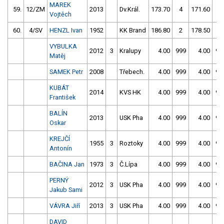
MAREK
59.
12/ZM
2013
Dv.Král.
173.70
4
171.60
0
Vojtěch
60.
4/SV
HENZL Ivan
1952
KK Brand
186.80
2
178.50
6
VYBULKA
2012
3
Kralupy
4.00
999
4.00
99
Matěj
SAMEK Petr
2008
Třebech.
4.00
999
4.00
99
KUBÁT
2014
KVS HK
4.00
999
4.00
99
František
BALÍN
2013
USK Pha
4.00
999
4.00
99
Oskar
KREJČÍ
1955
3
Roztoky
4.00
999
4.00
99
Antonín
BAČINA Jan
1973
3
Č.Lípa
4.00
999
4.00
99
PERNÝ
2012
3
USK Pha
4.00
999
4.00
99
Jakub Sami
VÁVRA Jiří
2013
3
USK Pha
4.00
999
4.00
99
DAVID