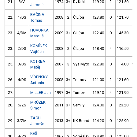
21.
3/V
1974
3+
Dv.Král.
119.20
2
121.50
0
Jaromír
BAČINA
22.
1/DS
2008
2
Č.Lípa
123.80
0
121.70
0
Tomáš
HOVORKA
23.
4/DM
2009
3+
Č.Lípa
122.40
0
145.30
4
Matouš
KOMÍNEK
23.
2/DS
2008
2
Č.Lípa
118.40
4
116.50
54
Vojtěch
KOTRBA
25.
3/DS
2007
3
Vys.Mýto
122.80
0
4.00
99
Matěj
VÍDEŇSKÝ
26.
4/DS
2008
3+
Trutnov
121.00
2
121.60
4
Antonín
27.
MILLER Jan
1997
3+
Turnov
119.10
4
121.90
2
MRŮZEK
28.
6/ZS
2011
3+
Semily
124.00
0
123.20
0
Šimon
ZACH
29.
3/ZM
2013
3+
KK Brand
124.20
0
125.90
0
Jeroným
KEŠ
30.
4/VS
1967
2
Soběslav
124.90
0
125.00
0