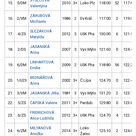
ŠTULCOVÁ
15.
5/DM
2010
3+
Loko Plz
118.00
52
117.60
Valentýna
ZÁRUBOVÁ
16.
2/VM
1986
2
Dv.Král.
117.00
2
119.00
Michaela
SLEZÁKOVÁ
17.
4/ZS
2012
3
USK Pha
130.00
6
121.50
Matylda
JASANSKÁ
18.
2/DS
2007
3
Vys.Mýto
121.60
0
124.40
Anna
LINHARTOVÁ
19.
6/DM
2009
2
USK Pha
118.80
56
122.20
Emílie
BEDNÁŘOVÁ
20.
1/U23
2002
3+
Č.Lípa
124.70
0
122.40
Anna
21.
3/VM
JASANSKÁ Jitka
1981
3
Vys.Mýto
131.20
2
123.70
22.
5/ZS
ČAPSKÁ Valerie
2011
3+
Pardub.
129.80
0
123.80
FRIDRICHOVÁ
23.
6/ZS
2012
3+
USK Pha
124.70
4
122.10
Alice Ludmila
MILYANOVÁ
Loko
24.
6/ZM
2014
3+
125.10
2
124.80
Anežka
Žatec