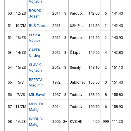
Vojtěch
ROKOS
50.
12/ZS
2011
3
Pardub.
142.00
6
141.40
0
Josef
51.
10/ZM
BUŠ Teodor
2013
USK Pha
141.20
2
142.40
4
PEŠKA
52.
13/ZS
2012
3
Pardub.
141.50
2
140.90
4
Václav
ČAPEK
53.
14/ZS
2012
3
Č.Lípa
149.50
4
142.80
2
Ondřej
SLAVÍK
54.
15/ZS
2012
3
Semily
148.10
2
151.10
2
Vojtěch
BREBTA
55.
5/V
1972
Jablonec
155.50
0
151.40
0
Vladimír
56.
7/VS
MÍL Pavel
1967
3
Trutnov
158.40
8
155.80
0
MOŠTĚK
57.
11/ZM
2014
Trutnov
160.70
6
158.90
2
Matěj
INDRUCH
58.
1/U23
2006
2+
KVS HK
4.00
999
111.20
52
Matěj