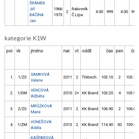
ŠRÁMEK
Jiří
1966
Rakovník
2
4.00
999
4.00
999
BAČINA
1973
Č.Lípa
Jan
kategorie K1W
por.
vk
jméno
nar.
vt
oddíl
čas
pen
čas
SAMKOVÁ
1.
1/ZS
2011
2
Třebech.
103.10
2
103.70
Valerie
VENCOVÁ
2.
1/DM
2010
2+
KK Brand
103.20
4
103.90
Alžběta
MRŮZKOVÁ
3.
2/ZS
2011
2
KK Brand
106.90
2
106.00
Marie
VONEŠOVÁ
4.
1/ZM
2013
2
KK Brand
114.40
50
109.40
Adéla
KAŠPAROVÁ