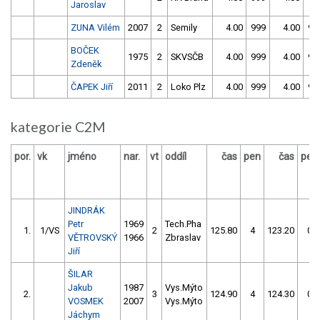
Jaroslav
ZUNA Vilém
2007
2
Semily
4.00
999
4.00
99
BOČEK
1975
2
SKVSČB
4.00
999
4.00
99
Zdeněk
ČAPEK Jiří
2011
2
Loko Plz
4.00
999
4.00
99
kategorie C2M
por.
vk
jméno
nar.
vt
oddíl
čas
pen
čas
pen
JINDRÁK
Petr
1969
Tech.Pha
1.
1/VS
2
125.80
4
123.20
0
VĚTROVSKÝ
1966
Zbraslav
Jiří
ŠILAR
Jakub
1987
Vys.Mýto
2.
3
124.90
4
124.30
0
VOSMEK
2007
Vys.Mýto
Jáchym