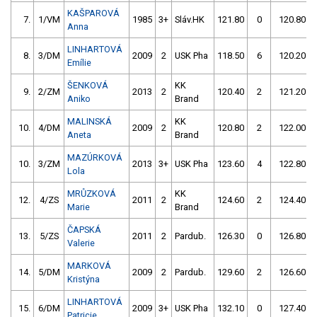
KAŠPAROVÁ
7.
1/VM
1985
3+
Sláv.HK
121.80
0
120.80
Anna
LINHARTOVÁ
8.
3/DM
2009
2
USK Pha
118.50
6
120.20
Emílie
ŠENKOVÁ
KK
9.
2/ZM
2013
2
120.40
2
121.20
Aniko
Brand
MALINSKÁ
KK
10.
4/DM
2009
2
120.80
2
122.00
Aneta
Brand
MAZÚRKOVÁ
10.
3/ZM
2013
3+
USK Pha
123.60
4
122.80
Lola
MRŮZKOVÁ
KK
12.
4/ZS
2011
2
124.60
2
124.40
Marie
Brand
ČAPSKÁ
13.
5/ZS
2011
2
Pardub.
126.30
0
126.80
Valerie
MARKOVÁ
14.
5/DM
2009
2
Pardub.
129.60
2
126.60
Kristýna
LINHARTOVÁ
15.
6/DM
2009
3+
USK Pha
132.10
0
127.40
Patricie