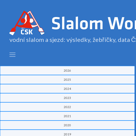
vodní slalom a sjezd: výsledky, žebříčky, data
2026
2025
2024
2023
2022
2021
2020
2019