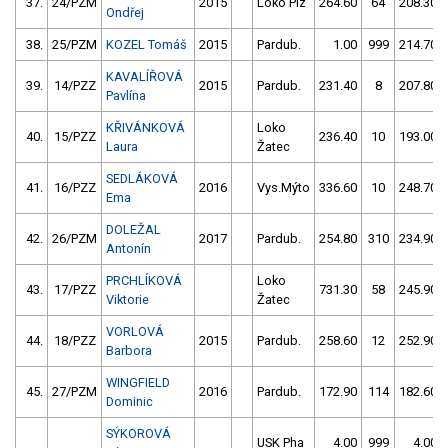
37.
24/PZM
2015
Loko Plz
264.60
64
208.30
Ondřej
38.
25/PZM
KOZEL Tomáš
2015
Pardub.
1.00
999
214.70
KAVALÍŘOVÁ
39.
14/PZZ
2015
Pardub.
231.40
8
207.80
Pavlína
KŘIVÁNKOVÁ
Loko
40.
15/PZZ
236.40
10
193.00
Laura
Žatec
SEDLÁKOVÁ
41.
16/PZZ
2016
Vys.Mýto
336.60
10
248.70
Ema
DOLEŽAL
42.
26/PZM
2017
Pardub.
254.80
310
234.90
Antonín
PRCHLÍKOVÁ
Loko
43.
17/PZZ
731.30
58
245.90
Viktorie
Žatec
VORLOVÁ
44.
18/PZZ
2015
Pardub.
258.60
12
252.90
Barbora
WINGFIELD
45.
27/PZM
2016
Pardub.
172.90
114
182.60
Dominic
SÝKOROVÁ
USK Pha
4.00
999
4.00