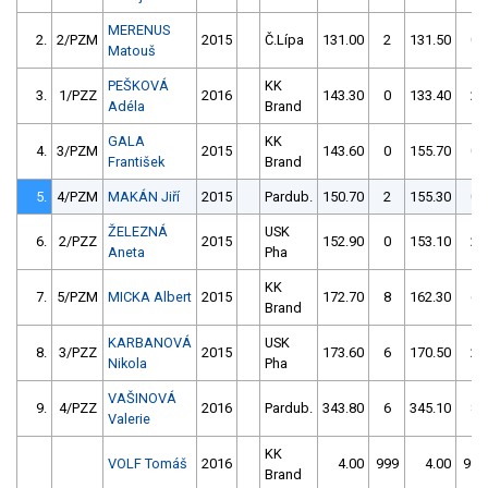
MERENUS
2.
2/PZM
2015
Č.Lípa
131.00
2
131.50
0
Matouš
PEŠKOVÁ
KK
3.
1/PZZ
2016
143.30
0
133.40
2
Adéla
Brand
GALA
KK
4.
3/PZM
2015
143.60
0
155.70
0
František
Brand
5.
4/PZM
MAKÁN Jiří
2015
Pardub.
150.70
2
155.30
0
ŽELEZNÁ
USK
6.
2/PZZ
2015
152.90
0
153.10
2
Aneta
Pha
KK
7.
5/PZM
MICKA Albert
2015
172.70
8
162.30
6
Brand
KARBANOVÁ
USK
8.
3/PZZ
2015
173.60
6
170.50
2
Nikola
Pha
VAŠINOVÁ
9.
4/PZZ
2016
Pardub.
343.80
6
345.10
8
Valerie
KK
VOLF Tomáš
2016
4.00
999
4.00
999
Brand