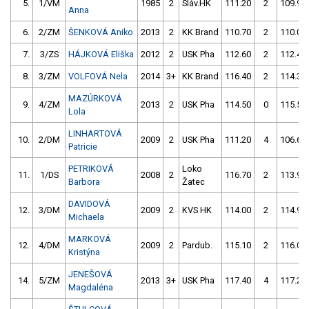
5.
1/VM
1985
2
Sláv.HK
111.20
2
109.90
Anna
6.
2/ZM
ŠENKOVÁ Aniko
2013
2
KK Brand
110.70
2
110.00
7.
3/ZS
HÁJKOVÁ Eliška
2012
2
USK Pha
112.60
2
112.40
8.
3/ZM
VOLFOVÁ Nela
2014
3+
KK Brand
116.40
2
114.30
MAZÚRKOVÁ
9.
4/ZM
2013
2
USK Pha
114.50
0
115.50
Lola
LINHARTOVÁ
10.
2/DM
2009
2
USK Pha
111.20
4
106.60
Patricie
PETRIKOVÁ
Loko
11.
1/DS
2008
2
116.70
2
113.90
Barbora
Žatec
DAVIDOVÁ
12.
3/DM
2009
2
KVS HK
114.00
2
114.90
Michaela
MARKOVÁ
12.
4/DM
2009
2
Pardub.
115.10
2
116.00
Kristýna
JENEŠOVÁ
14.
5/ZM
2013
3+
USK Pha
117.40
4
117.20
Magdaléna