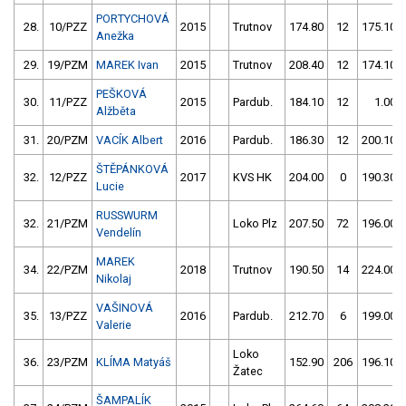
PORTYCHOVÁ
28.
10/PZZ
2015
Trutnov
174.80
12
175.10
Anežka
29.
19/PZM
MAREK Ivan
2015
Trutnov
208.40
12
174.10
PEŠKOVÁ
30.
11/PZZ
2015
Pardub.
184.10
12
1.00
Alžběta
31.
20/PZM
VACÍK Albert
2016
Pardub.
186.30
12
200.10
ŠTĚPÁNKOVÁ
32.
12/PZZ
2017
KVS HK
204.00
0
190.30
Lucie
RUSSWURM
32.
21/PZM
Loko Plz
207.50
72
196.00
Vendelín
MAREK
34.
22/PZM
2018
Trutnov
190.50
14
224.00
Nikolaj
VAŠINOVÁ
35.
13/PZZ
2016
Pardub.
212.70
6
199.00
Valerie
Loko
36.
23/PZM
KLÍMA Matyáš
152.90
206
196.10
Žatec
ŠAMPALÍK