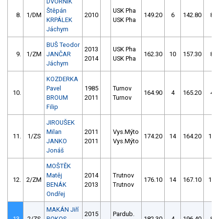
DVORNÍK
Štěpán
USK Pha
8.
1/DM
2010
149.20
6
142.80
8
KRPÁLEK
USK Pha
Jáchym
BUŠ Teodor
2013
USK Pha
9.
1/ZM
JANČAR
162.30
10
157.30
8
2014
USK Pha
Jáchym
KOZDERKA
Pavel
1985
Turnov
10.
164.90
4
165.20
4
BROUM
2011
Turnov
Filip
JIROUŠEK
Milan
2011
Vys.Mýto
11.
1/ZS
174.20
14
164.20
16
JANKO
2011
Vys.Mýto
Jonáš
MOŠTĚK
Matěj
2014
Trutnov
12.
2/ZM
176.10
14
167.10
18
BENÁK
2013
Trutnov
Ondřej
MAKÁN Jiří
2015
Pardub.
13.
2/ZS
ROKOS
182.30
4
196.40
8