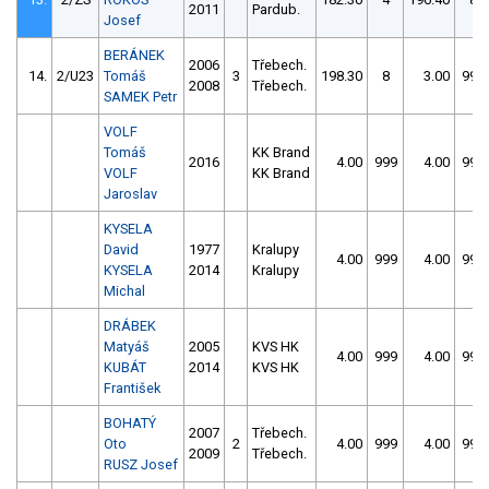
2011
Pardub.
Josef
BERÁNEK
2006
Třebech.
14.
2/U23
Tomáš
3
198.30
8
3.00
999
2008
Třebech.
SAMEK Petr
VOLF
Tomáš
KK Brand
2016
4.00
999
4.00
999
VOLF
KK Brand
Jaroslav
KYSELA
David
1977
Kralupy
4.00
999
4.00
999
KYSELA
2014
Kralupy
Michal
DRÁBEK
Matyáš
2005
KVS HK
4.00
999
4.00
999
KUBÁT
2014
KVS HK
František
BOHATÝ
2007
Třebech.
Oto
2
4.00
999
4.00
999
2009
Třebech.
RUSZ Josef