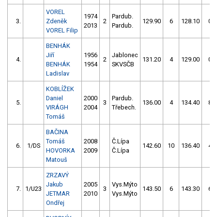
VOREL
1974
Pardub.
3.
Zdeněk
2
129.90
6
128.10
0
2013
Pardub.
VOREL Filip
BENHÁK
Jiří
1956
Jablonec
4.
2
131.20
4
129.00
0
BENHÁK
1954
SKVSČB
Ladislav
KOBLÍŽEK
Daniel
2000
Pardub.
5.
3
136.00
4
134.40
8
VIRÁGH
2004
Třebech.
Tomáš
BAČINA
Tomáš
2008
Č.Lípa
6.
1/DS
142.60
10
136.40
4
HOVORKA
2009
Č.Lípa
Matouš
ZRZAVÝ
Jakub
2005
Vys.Mýto
7.
1/U23
3
143.50
6
143.30
6
JETMAR
2010
Vys.Mýto
Ondřej