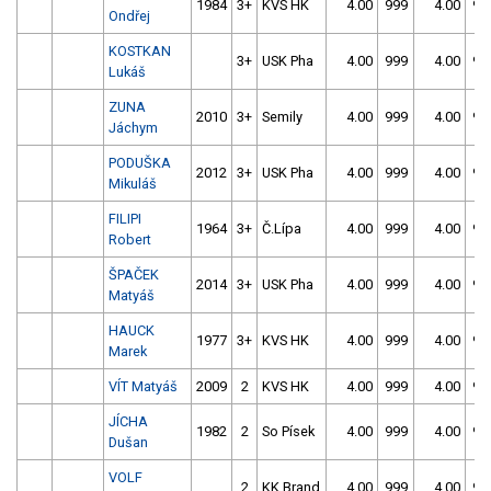
1984
3+
KVS HK
4.00
999
4.00
99
Ondřej
KOSTKAN
3+
USK Pha
4.00
999
4.00
99
Lukáš
ZUNA
2010
3+
Semily
4.00
999
4.00
99
Jáchym
PODUŠKA
2012
3+
USK Pha
4.00
999
4.00
99
Mikuláš
FILIPI
1964
3+
Č.Lípa
4.00
999
4.00
99
Robert
ŠPAČEK
2014
3+
USK Pha
4.00
999
4.00
99
Matyáš
HAUCK
1977
3+
KVS HK
4.00
999
4.00
99
Marek
VÍT Matyáš
2009
2
KVS HK
4.00
999
4.00
99
JÍCHA
1982
2
So Písek
4.00
999
4.00
99
Dušan
VOLF
2
KK Brand
4.00
999
4.00
99