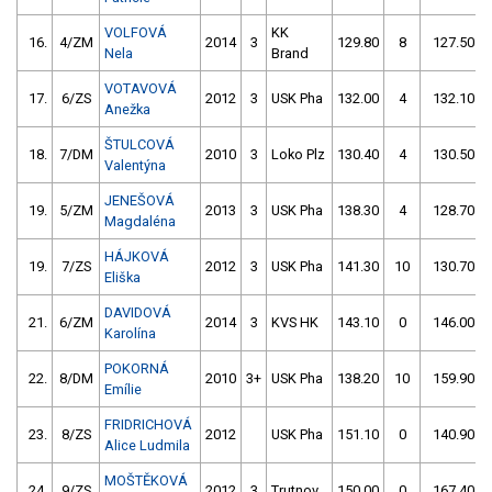
VOLFOVÁ
KK
16.
4/ZM
2014
3
129.80
8
127.50
Nela
Brand
VOTAVOVÁ
17.
6/ZS
2012
3
USK Pha
132.00
4
132.10
Anežka
ŠTULCOVÁ
18.
7/DM
2010
3
Loko Plz
130.40
4
130.50
Valentýna
JENEŠOVÁ
19.
5/ZM
2013
3
USK Pha
138.30
4
128.70
Magdaléna
HÁJKOVÁ
19.
7/ZS
2012
3
USK Pha
141.30
10
130.70
Eliška
DAVIDOVÁ
21.
6/ZM
2014
3
KVS HK
143.10
0
146.00
Karolína
POKORNÁ
22.
8/DM
2010
3+
USK Pha
138.20
10
159.90
Emílie
FRIDRICHOVÁ
23.
8/ZS
2012
USK Pha
151.10
0
140.90
Alice Ludmila
MOŠTĚKOVÁ
24.
9/ZS
2012
3
Trutnov
150.00
0
167.40