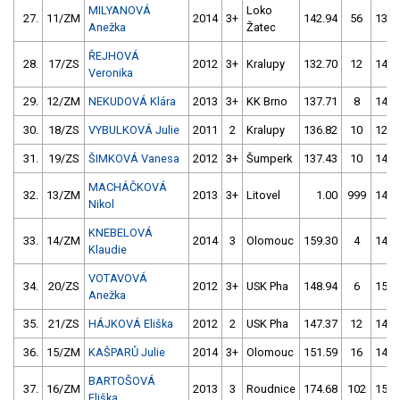
MILYANOVÁ
Loko
27.
11/ZM
2014
3+
142.94
56
134.
Anežka
Žatec
ŘEJHOVÁ
28.
17/ZS
2012
3+
Kralupy
132.70
12
148.
Veronika
29.
12/ZM
NEKUDOVÁ Klára
2013
3+
KK Brno
137.71
8
143.
30.
18/ZS
VYBULKOVÁ Julie
2011
2
Kralupy
136.82
10
127.
31.
19/ZS
ŠIMKOVÁ Vanesa
2012
3+
Šumperk
137.43
10
140.
MACHÁČKOVÁ
32.
13/ZM
2013
3+
Litovel
1.00
999
148.
Nikol
KNEBELOVÁ
33.
14/ZM
2014
3
Olomouc
159.30
4
144.
Klaudie
VOTAVOVÁ
34.
20/ZS
2012
3+
USK Pha
148.94
6
152.
Anežka
35.
21/ZS
HÁJKOVÁ Eliška
2012
2
USK Pha
147.37
12
147.
36.
15/ZM
KAŠPARŮ Julie
2014
3+
Olomouc
151.59
16
143.
BARTOŠOVÁ
37.
16/ZM
2013
3
Roudnice
174.68
102
156.
Eliška