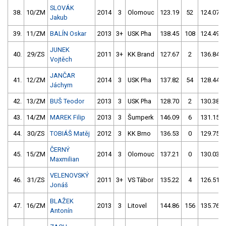
SLOVÁK
38.
10/ZM
2014
3
Olomouc
123.19
52
124.07
Jakub
39.
11/ZM
BALÍN Oskar
2013
3+
USK Pha
138.45
108
124.49
JUNEK
40.
29/ZS
2011
3+
KK Brand
127.67
2
136.84
Vojtěch
JANČAR
41.
12/ZM
2014
3
USK Pha
137.82
54
128.44
Jáchym
42.
13/ZM
BUŠ Teodor
2013
3
USK Pha
128.70
2
130.38
43.
14/ZM
MAREK Filip
2013
3
Šumperk
146.09
6
131.15
44.
30/ZS
TOBIÁŠ Matěj
2012
3
KK Brno
136.53
0
129.75
ČERNÝ
45.
15/ZM
2014
3
Olomouc
137.21
0
130.03
Maxmilian
VELENOVSKÝ
46.
31/ZS
2011
3+
VS Tábor
135.22
4
126.51
Jonáš
BLAŽEK
47.
16/ZM
2013
3
Litovel
144.86
156
135.76
Antonín