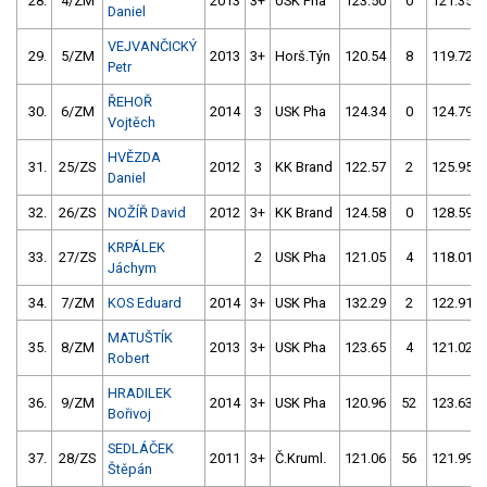
28.
4/ZM
2013
3+
USK Pha
123.50
0
121.35
Daniel
VEJVANČICKÝ
29.
5/ZM
2013
3+
Horš.Týn
120.54
8
119.72
Petr
ŘEHOŘ
30.
6/ZM
2014
3
USK Pha
124.34
0
124.79
Vojtěch
HVĚZDA
31.
25/ZS
2012
3
KK Brand
122.57
2
125.95
Daniel
32.
26/ZS
NOŽÍŘ David
2012
3+
KK Brand
124.58
0
128.59
KRPÁLEK
33.
27/ZS
2
USK Pha
121.05
4
118.01
Jáchym
34.
7/ZM
KOS Eduard
2014
3+
USK Pha
132.29
2
122.91
MATUŠTÍK
35.
8/ZM
2013
3+
USK Pha
123.65
4
121.02
Robert
HRADILEK
36.
9/ZM
2014
3+
USK Pha
120.96
52
123.63
Bořivoj
SEDLÁČEK
37.
28/ZS
2011
3+
Č.Kruml.
121.06
56
121.99
Štěpán