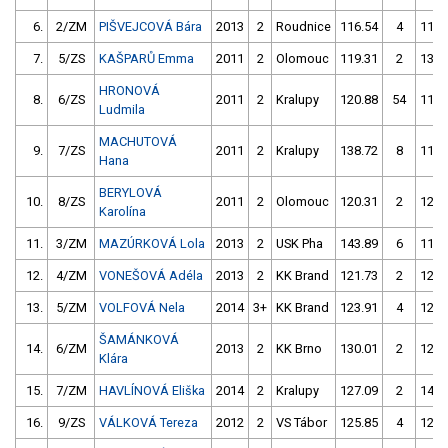
6.
2/ZM
PIŠVEJCOVÁ Bára
2013
2
Roudnice
116.54
4
118.
7.
5/ZS
KAŠPARŮ Emma
2011
2
Olomouc
119.31
2
135.
HRONOVÁ
8.
6/ZS
2011
2
Kralupy
120.88
54
115.
Ludmila
MACHUTOVÁ
9.
7/ZS
2011
2
Kralupy
138.72
8
114.
Hana
BERYLOVÁ
10.
8/ZS
2011
2
Olomouc
120.31
2
123.
Karolína
11.
3/ZM
MAZÚRKOVÁ Lola
2013
2
USK Pha
143.89
6
119.
12.
4/ZM
VONEŠOVÁ Adéla
2013
2
KK Brand
121.73
2
122.
13.
5/ZM
VOLFOVÁ Nela
2014
3+
KK Brand
123.91
4
126.
ŠAMÁNKOVÁ
14.
6/ZM
2013
2
KK Brno
130.01
2
128.
Klára
15.
7/ZM
HAVLÍNOVÁ Eliška
2014
2
Kralupy
127.09
2
146.
16.
9/ZS
VÁLKOVÁ Tereza
2012
2
VS Tábor
125.85
4
126.