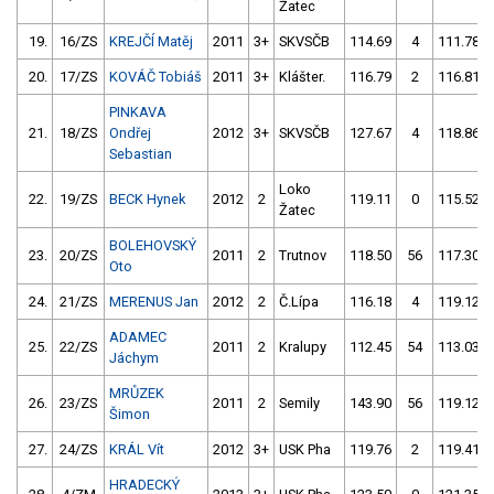
Žatec
19.
16/ZS
KREJČÍ Matěj
2011
3+
SKVSČB
114.69
4
111.78
20.
17/ZS
KOVÁČ Tobiáš
2011
3+
Klášter.
116.79
2
116.81
PINKAVA
21.
18/ZS
Ondřej
2012
3+
SKVSČB
127.67
4
118.86
Sebastian
Loko
22.
19/ZS
BECK Hynek
2012
2
119.11
0
115.52
Žatec
BOLEHOVSKÝ
23.
20/ZS
2011
2
Trutnov
118.50
56
117.30
Oto
24.
21/ZS
MERENUS Jan
2012
2
Č.Lípa
116.18
4
119.12
ADAMEC
25.
22/ZS
2011
2
Kralupy
112.45
54
113.03
Jáchym
MRŮZEK
26.
23/ZS
2011
2
Semily
143.90
56
119.12
Šimon
27.
24/ZS
KRÁL Vít
2012
3+
USK Pha
119.76
2
119.41
HRADECKÝ