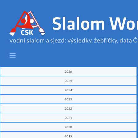
vodní slalom a sjezd: výsledky, žebříčky, data
2026
2025
2024
2023
2022
2021
2020
2019