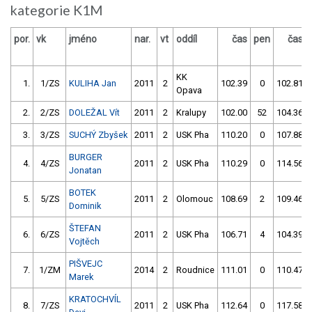
kategorie K1M
por.
vk
jméno
nar.
vt
oddíl
čas
pen
čas
KK
1.
1/ZS
KULIHA Jan
2011
2
102.39
0
102.81
Opava
2.
2/ZS
DOLEŽAL Vít
2011
2
Kralupy
102.00
52
104.36
3.
3/ZS
SUCHÝ Zbyšek
2011
2
USK Pha
110.20
0
107.88
BURGER
4.
4/ZS
2011
2
USK Pha
110.29
0
114.56
Jonatan
BOTEK
5.
5/ZS
2011
2
Olomouc
108.69
2
109.46
Dominik
ŠTEFAN
6.
6/ZS
2011
2
USK Pha
106.71
4
104.39
Vojtěch
PIŠVEJC
7.
1/ZM
2014
2
Roudnice
111.01
0
110.47
Marek
KRATOCHVÍL
8.
7/ZS
2011
2
USK Pha
112.64
0
117.58