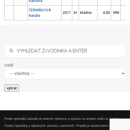
Karolína
ČERMÁKOVÁ
2011
3+
Klášter.
4.00
999
4.
Natálie
Oddíl
Portál výsledků závodů ve vodním slalomu a sjezdu na divoké vodě na území
České republiky a vybraných závodů v zahraničí. Projekt je vlastnictvím
ČSK DV
.