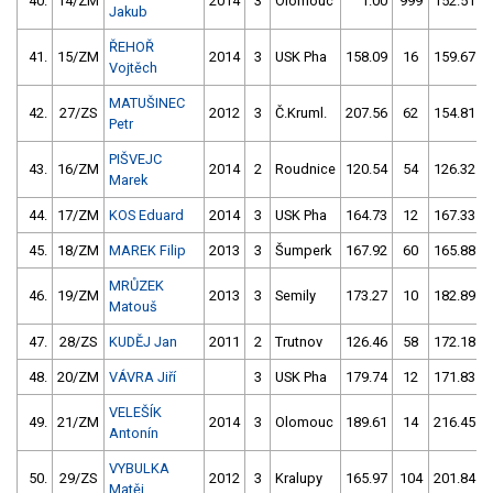
40.
14/ZM
2014
3
Olomouc
1.00
999
152.51
Jakub
ŘEHOŘ
41.
15/ZM
2014
3
USK Pha
158.09
16
159.67
Vojtěch
MATUŠINEC
42.
27/ZS
2012
3
Č.Kruml.
207.56
62
154.81
Petr
PIŠVEJC
43.
16/ZM
2014
2
Roudnice
120.54
54
126.32
Marek
44.
17/ZM
KOS Eduard
2014
3
USK Pha
164.73
12
167.33
45.
18/ZM
MAREK Filip
2013
3
Šumperk
167.92
60
165.88
MRŮZEK
46.
19/ZM
2013
3
Semily
173.27
10
182.89
Matouš
47.
28/ZS
KUDĚJ Jan
2011
2
Trutnov
126.46
58
172.18
48.
20/ZM
VÁVRA Jiří
3
USK Pha
179.74
12
171.83
VELEŠÍK
49.
21/ZM
2014
3
Olomouc
189.61
14
216.45
Antonín
VYBULKA
50.
29/ZS
2012
3
Kralupy
165.97
104
201.84
Matěj