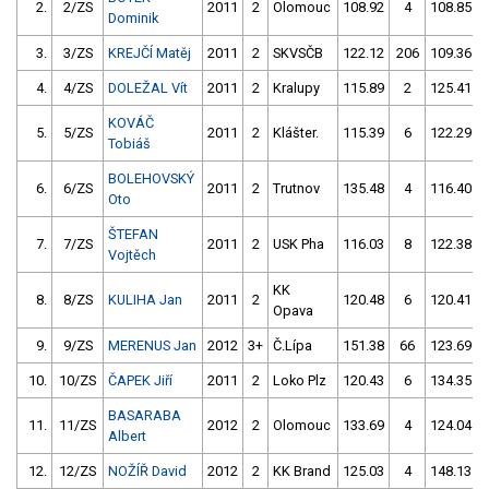
2.
2/ZS
2011
2
Olomouc
108.92
4
108.85
Dominik
3.
3/ZS
KREJČÍ Matěj
2011
2
SKVSČB
122.12
206
109.36
4.
4/ZS
DOLEŽAL Vít
2011
2
Kralupy
115.89
2
125.41
KOVÁČ
5.
5/ZS
2011
2
Klášter.
115.39
6
122.29
Tobiáš
BOLEHOVSKÝ
6.
6/ZS
2011
2
Trutnov
135.48
4
116.40
Oto
ŠTEFAN
7.
7/ZS
2011
2
USK Pha
116.03
8
122.38
Vojtěch
KK
8.
8/ZS
KULIHA Jan
2011
2
120.48
6
120.41
Opava
9.
9/ZS
MERENUS Jan
2012
3+
Č.Lípa
151.38
66
123.69
10.
10/ZS
ČAPEK Jiří
2011
2
Loko Plz
120.43
6
134.35
BASARABA
11.
11/ZS
2012
2
Olomouc
133.69
4
124.04
Albert
12.
12/ZS
NOŽÍŘ David
2012
2
KK Brand
125.03
4
148.13