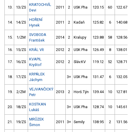
KRATOCHVÍL
13.
13/ZS
2011
2
USK Pha
120.15
60
122.67
Devi
HOŘENÍ
14.
14/ZS
2011
2
Kadaň
125.82
6
140.68
Hynek
SVOBODA
15.
1/ZM
2014
2
Kralupy
123.88
58
128.56
František
16.
15/ZS
KRÁL Vít
2012
2
USK Pha
126.49
8
138.01
KVAPIL
17.
16/ZS
2012
2
Sláv.KV
119.12
52
128.71
Kryštof
KRPÁLEK
18.
17/ZS
3+
USK Pha
131.47
6
132.05
Jáchym
VEJVANČICKÝ
19.
2/ZM
2013
2
Horš.Týn
139.44
10
127.81
Petr
KOSTKAN
20.
18/ZS
3+
USK Pha
128.74
10
145.61
Lukáš
MRŮZEK
21.
19/ZS
2011
3+
Semily
138.95
2
131.56
Šimon