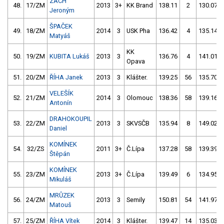
ZACH
48.
17/ZM
2013
3+
KK Brand
138.11
2
130.07
Jeroným
ŠPAČEK
49.
18/ZM
2014
3
USK Pha
136.42
4
135.14
Matyáš
KK
50.
19/ZM
KUBITA Lukáš
2013
3
136.76
4
141.01
Opava
51.
20/ZM
ŘÍHA Janek
2013
3
Klášter.
139.25
56
135.70
VELEŠÍK
52.
21/ZM
2014
3
Olomouc
138.36
58
139.16
Antonín
DRAHOKOUPIL
53.
22/ZM
2013
3
SKVSČB
135.94
8
149.02
Daniel
KOMÍNEK
54.
32/ZS
2011
3+
Č.Lípa
137.28
58
139.39
Štěpán
KOMÍNEK
55.
23/ZM
2013
3+
Č.Lípa
139.49
6
134.95
Mikuláš
MRŮZEK
56.
24/ZM
2013
3
Semily
150.81
54
141.97
Matouš
57.
25/ZM
ŘÍHA Vítek
2014
3
Klášter.
139.47
14
135.03