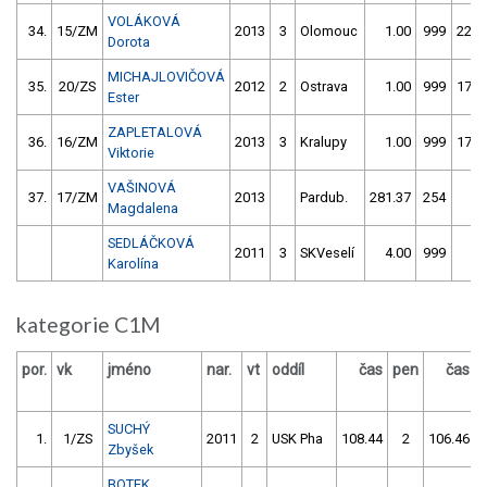
VOLÁKOVÁ
34.
15/ZM
2013
3
Olomouc
1.00
999
223.
Dorota
MICHAJLOVIČOVÁ
35.
20/ZS
2012
2
Ostrava
1.00
999
178.
Ester
ZAPLETALOVÁ
36.
16/ZM
2013
3
Kralupy
1.00
999
178.
Viktorie
VAŠINOVÁ
37.
17/ZM
2013
Pardub.
281.37
254
1.
Magdalena
SEDLÁČKOVÁ
2011
3
SKVeselí
4.00
999
4.
Karolína
kategorie C1M
por.
vk
jméno
nar.
vt
oddíl
čas
pen
čas
SUCHÝ
1.
1/ZS
2011
2
USK Pha
108.44
2
106.46
Zbyšek
BOTEK