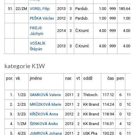
51.
22/ZM
VOREL Filip
2013
3
Pardub.
1.00
999
185.64
PEŠKA Václav
2012
3
Pardub.
1.00
999
1.00
FIKEJS
2014
3
Č.Kruml.
4.00
999
4.00
Jáchym
VOŠALÍK
2013
3
Č.Kruml.
4.00
999
4.00
Štěpán
kategorie K1W
por.
vk
jméno
nar.
vt
oddíl
čas
pen
č
1.
1/ZS
SAMKOVÁ Valerie
2011
2
Třebech.
117.12
6
112.
2.
2/ZS
MRŮZKOVÁ Marie
2011
2
KK Brand
114.24
0
109.
3.
3/ZS
KŘIŽKOVÁ Anna
2012
2
KK Brand
118.94
0
126.
4.
1/ZM
ŠENKOVÁ Aniko
2013
2
KK Brand
116.31
4
120.
5.
4/ZS
JUMROVÁ Johana
2011
2
USK Pha
130.23
6
114.