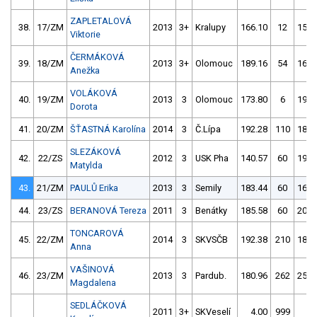
ZAPLETALOVÁ
38.
17/ZM
2013
3+
Kralupy
166.10
12
155.
Viktorie
ČERMÁKOVÁ
39.
18/ZM
2013
3+
Olomouc
189.16
54
162.
Anežka
VOLÁKOVÁ
40.
19/ZM
2013
3
Olomouc
173.80
6
193.
Dorota
41.
20/ZM
ŠŤASTNÁ Karolína
2014
3
Č.Lípa
192.28
110
182.
SLEZÁKOVÁ
42.
22/ZS
2012
3
USK Pha
140.57
60
190.
Matylda
43.
21/ZM
PAULŮ Erika
2013
3
Semily
183.44
60
165.
44.
23/ZS
BERANOVÁ Tereza
2011
3
Benátky
185.58
60
204.
TONCAROVÁ
45.
22/ZM
2014
3
SKVSČB
192.38
210
188.
Anna
VAŠINOVÁ
46.
23/ZM
2013
3
Pardub.
180.96
262
254.
Magdalena
SEDLÁČKOVÁ
2011
3+
SKVeselí
4.00
999
4.