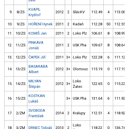
Devi
KVAPIL
9.
8/ZS
2012
2
Sláv.KV
112.49
4
113.06
Kryštof
10.
9/ZS
HOŘENÍ Hynek
2011
2
Kadaň
112.28
50
112.55
11.
10/ZS
KOMIŠ Jan
2011
2
Loko Plz
106.61
8
108.99
PINKAVA
12.
11/ZS
2011
2
USK Pha
109.67
8
108.64
Jonáš
13.
12/ZS
ČAPEK Jiří
2011
3+
Loko Plz
122.28
6
111.12
BASARABA
14.
13/ZS
2012
3+
Olomouc
115.19
0
117.19
Albert
MILYAN
Loko
15.
14/ZS
2012
3+
122.65
0
115.22
Štěpán
Žatec
KOSTKAN
16.
15/ZS
3+
USK Pha
131.64
6
111.92
Lukáš
SVOBODA
17.
2/ZM
2014
2
Kralupy
112.51
4
118.92
František
Loko
18.
3/ZM
DRNEC Tobiáš
2013
2
118.22
0
136.74