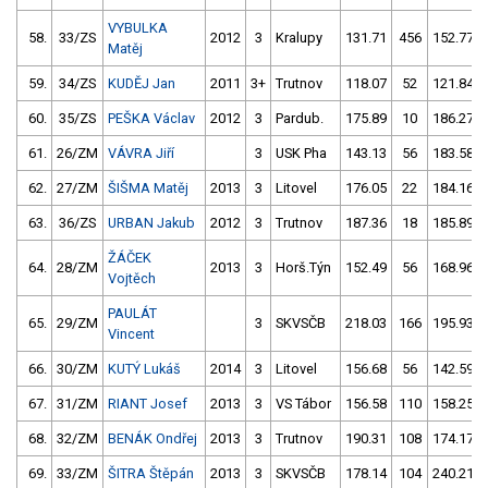
VYBULKA
58.
33/ZS
2012
3
Kralupy
131.71
456
152.77
Matěj
59.
34/ZS
KUDĚJ Jan
2011
3+
Trutnov
118.07
52
121.84
60.
35/ZS
PEŠKA Václav
2012
3
Pardub.
175.89
10
186.27
61.
26/ZM
VÁVRA Jiří
3
USK Pha
143.13
56
183.58
62.
27/ZM
ŠIŠMA Matěj
2013
3
Litovel
176.05
22
184.16
63.
36/ZS
URBAN Jakub
2012
3
Trutnov
187.36
18
185.89
ŽÁČEK
64.
28/ZM
2013
3
Horš.Týn
152.49
56
168.96
Vojtěch
PAULÁT
65.
29/ZM
3
SKVSČB
218.03
166
195.93
Vincent
66.
30/ZM
KUTÝ Lukáš
2014
3
Litovel
156.68
56
142.59
67.
31/ZM
RIANT Josef
2013
3
VS Tábor
156.58
110
158.25
68.
32/ZM
BENÁK Ondřej
2013
3
Trutnov
190.31
108
174.17
69.
33/ZM
ŠITRA Štěpán
2013
3
SKVSČB
178.14
104
240.21