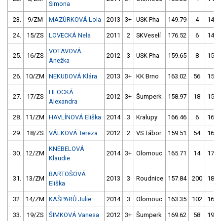
Simona
23.
9/ZM
MAZÚRKOVÁ Lola
2013
3+
USK Pha
149.79
4
148.
24.
15/ZS
LOVECKÁ Nela
2011
2
SKVeselí
176.52
6
147.
VOTAVOVÁ
25.
16/ZS
2012
3
USK Pha
159.65
8
157.
Anežka
26.
10/ZM
NEKUDOVÁ Klára
2013
3+
KK Brno
163.02
56
158.
HLOCKÁ
27.
17/ZS
2012
3+
Šumperk
158.97
18
158.
Alexandra
28.
11/ZM
HAVLÍNOVÁ Eliška
2014
3
Kralupy
166.46
6
165.
29.
18/ZS
VÁLKOVÁ Tereza
2012
2
VS Tábor
159.51
54
168.
KNEBELOVÁ
30.
12/ZM
2014
3+
Olomouc
165.71
14
176.
Klaudie
BARTOŠOVÁ
31.
13/ZM
2013
3
Roudnice
157.84
200
180.
Eliška
32.
14/ZM
KAŠPARŮ Julie
2014
3
Olomouc
163.35
102
168.
33.
19/ZS
ŠIMKOVÁ Vanesa
2012
3+
Šumperk
169.62
58
191.