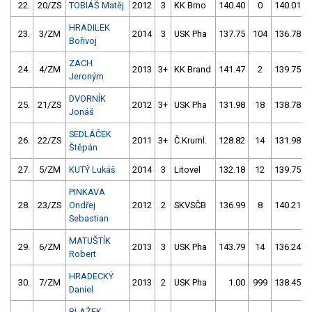
22.
20/ZS
TOBIÁŠ Matěj
2012
3
KK Brno
140.40
0
140.01
HRADILEK
23.
3/ZM
2014
3
USK Pha
137.75
104
136.78
Bořivoj
ZACH
24.
4/ZM
2013
3+
KK Brand
141.47
2
139.75
Jeroným
DVORNÍK
25.
21/ZS
2012
3+
USK Pha
131.98
18
138.78
Jonáš
SEDLÁČEK
26.
22/ZS
2011
3+
Č.Kruml.
128.82
14
131.98
Štěpán
27.
5/ZM
KUTÝ Lukáš
2014
3
Litovel
132.18
12
139.75
PINKAVA
28.
23/ZS
Ondřej
2012
2
SKVSČB
136.99
8
140.21
Sebastian
MATUŠTÍK
29.
6/ZM
2013
3
USK Pha
143.79
14
136.24
Robert
HRADECKÝ
30.
7/ZM
2013
2
USK Pha
1.00
999
138.45
Daniel
BLAŽEK