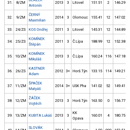
31.
8/ZM
2013
3
Litovel
151.51
2
146.29
Antonín
ČERNÝ
32.
9/ZM
2014
3
Olomouc
155.41
12
147.02
Maxmilian
33.
24/ZS
KOS Ondřej
2011
3
Litovel
145.31
12
144.89
KOMÍNEK
34.
25/ZS
2011
3
Č.Lípa
188.99
12
152.38
Štěpán
KOMÍNEK
35.
10/ZM
2013
3
Č.Lípa
160.24
116
147.18
Mikuláš
KASTNER
36.
26/ZS
2012
3+
Horš.Týn
133.15
114
149.21
Adam
ŠPAČEK
37.
11/ZM
2014
3+
USK Pha
141.02
52
149.41
Matyáš
ŽÁČEK
38.
12/ZM
2013
3
Horš.Týn
163.50
0
156.77
Vojtěch
KK
39.
13/ZM
KUBITA Lukáš
2013
3
160.01
4
180.75
Opava
SLOVÁK