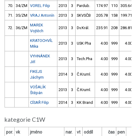
70.
34/ZM
VOREL Filip
2013
3
Pardub.
174.97
110
305.64
71.
35/ZM
VRAJ Antonín
2013
3
SKVSČB
205.78
158
199.71
MAREK
72.
36/ZM
2013
3
Dv.Král.
235.91
208
286.81
Vojtěch
KRATOCHVÍL
2013
3
USK Pha
4.00
999
4.00
Mika
VYHNÁNEK
2013
3
Tech.Pha
4.00
999
4.00
Jiří
FIKEJS
2014
3
Č.Kruml.
4.00
999
4.00
Jáchym
VOŠALÍK
2013
3
Č.Kruml.
4.00
999
4.00
Štěpán
CÍSAŘ Filip
2014
3
KK Brand
4.00
999
4.00
kategorie C1W
por.
vk
jméno
nar.
vt
oddíl
čas
pen
č