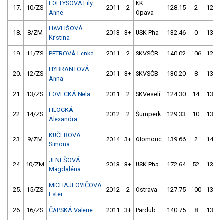
FOLTYSOVÁ Lily
KK
17.
10/ZS
2011
2
128.15
2
125.
Anne
Opava
HAVLIŠOVÁ
18.
8/ZM
2013
3+
USK Pha
132.46
0
138.
Kristína
19.
11/ZS
PETROVÁ Lenka
2011
2
SKVSČB
140.02
106
123.
HYBRANTOVÁ
20.
12/ZS
2011
3+
SKVSČB
130.20
8
132.
Anna
21.
13/ZS
LOVECKÁ Nela
2011
2
SKVeselí
124.30
14
134.
HLOCKÁ
22.
14/ZS
2012
2
Šumperk
129.33
10
130.
Alexandra
KUČEROVÁ
23.
9/ZM
2014
3+
Olomouc
139.66
2
141.
Simona
JENEŠOVÁ
24.
10/ZM
2013
3+
USK Pha
172.64
52
136.
Magdaléna
MICHAJLOVIČOVÁ
25.
15/ZS
2012
2
Ostrava
127.75
100
136.
Ester
26.
16/ZS
ČAPSKÁ Valerie
2011
3+
Pardub.
140.75
8
132.