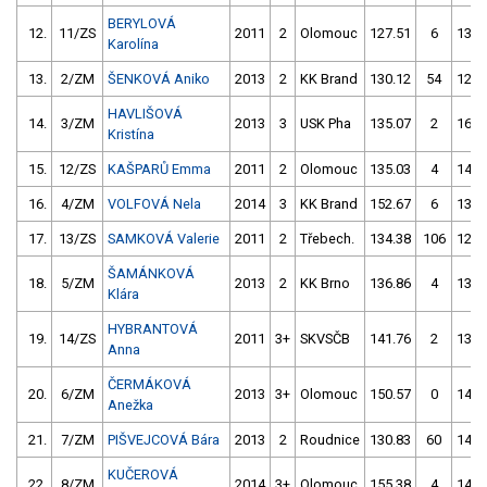
BERYLOVÁ
12.
11/ZS
2011
2
Olomouc
127.51
6
130.
Karolína
13.
2/ZM
ŠENKOVÁ Aniko
2013
2
KK Brand
130.12
54
127.
HAVLIŠOVÁ
14.
3/ZM
2013
3
USK Pha
135.07
2
168.
Kristína
15.
12/ZS
KAŠPARŮ Emma
2011
2
Olomouc
135.03
4
144.
16.
4/ZM
VOLFOVÁ Nela
2014
3
KK Brand
152.67
6
132.
17.
13/ZS
SAMKOVÁ Valerie
2011
2
Třebech.
134.38
106
128.
ŠAMÁNKOVÁ
18.
5/ZM
2013
2
KK Brno
136.86
4
137.
Klára
HYBRANTOVÁ
19.
14/ZS
2011
3+
SKVSČB
141.76
2
138.
Anna
ČERMÁKOVÁ
20.
6/ZM
2013
3+
Olomouc
150.57
0
142.
Anežka
21.
7/ZM
PIŠVEJCOVÁ Bára
2013
2
Roudnice
130.83
60
140.
KUČEROVÁ
22.
8/ZM
2014
3+
Olomouc
155.38
4
148.