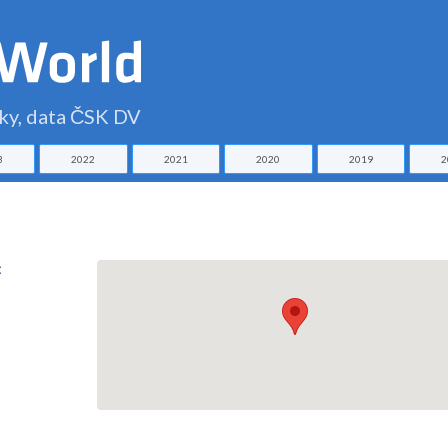
čky, data ČSK DV
3
2022
2021
2020
2019
2
t