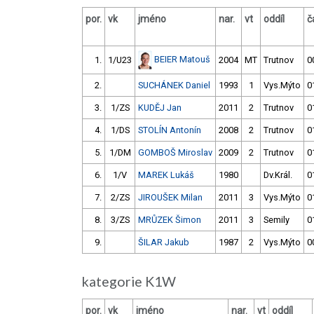
por.
vk
jméno
nar.
vt
oddíl
č
BEIER Matouš
1.
1/U23
2004
MT
Trutnov
0
2.
SUCHÁNEK Daniel
1993
1
Vys.Mýto
0
3.
1/ZS
KUDĚJ Jan
2011
2
Trutnov
0
4.
1/DS
STOLÍN Antonín
2008
2
Trutnov
0
5.
1/DM
GOMBOŠ Miroslav
2009
2
Trutnov
0
6.
1/V
MAREK Lukáš
1980
Dv.Král.
0
7.
2/ZS
JIROUŠEK Milan
2011
3
Vys.Mýto
0
8.
3/ZS
MRŮZEK Šimon
2011
3
Semily
0
9.
ŠILAR Jakub
1987
2
Vys.Mýto
0
kategorie K1W
por.
vk
jméno
nar.
vt
oddíl