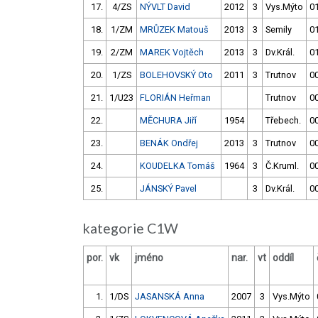
17.
4/ZS
NÝVLT David
2012
3
Vys.Mýto
01
18.
1/ZM
MRŮZEK Matouš
2013
3
Semily
01
19.
2/ZM
MAREK Vojtěch
2013
3
Dv.Král.
01
20.
1/ZS
BOLEHOVSKÝ Oto
2011
3
Trutnov
00
21.
1/U23
FLORIÁN Heřman
Trutnov
00
22.
MĚCHURA Jiří
1954
Třebech.
00
23.
BENÁK Ondřej
2013
3
Trutnov
00
24.
KOUDELKA Tomáš
1964
3
Č.Kruml.
00
25.
JÁNSKÝ Pavel
3
Dv.Král.
00
kategorie C1W
por.
vk
jméno
nar.
vt
oddíl
1.
1/DS
JASANSKÁ Anna
2007
3
Vys.Mýto