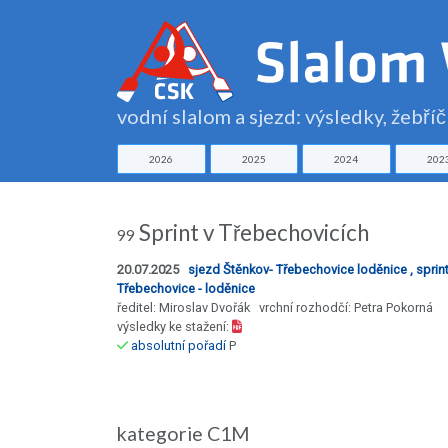
vodní slalom a sjezd: výsledky, žebří
2026
2025
2024
202
Sprint v Třebechovicích
99
20.07.2025
sjezd Štěnkov- Třebechovice loděnice , sprin
Třebechovice - loděnice
ředitel: Miroslav Dvořák vrchní rozhodčí: Petra Pokorná
výsledky ke stažení:
absolutní pořadí
P
kategorie C1M