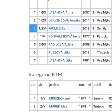
1.
1/DS
JASANSKÁ Anna
2007
2
Vys.Mýto
2.
1/ZS
LOKVENCOVÁ Anežka
2011
3
Vys.Mýto
3.
1/ZM
PAULŮ Erika
2013
3
Semily
4.
1/V
KONVALINKOVÁ Irena
1977
3
Pardub.
5.
2/DS
RADILOVÁ Adéla
2008
3
Vys.Mýto
6.
RUSZOVÁ Jitka
2013
Třebech.
7.
JASANSKÁ Jitka
1981
3
Vys.Mýto
kategorie K1M
por.
vk
jméno
nar.
vt
oddíl
č
1.
1/V
MRŮZEK Kamil
1977
1
Semily
00
2.
2/V
MAREK Aleš
1978
1
Trutnov
00