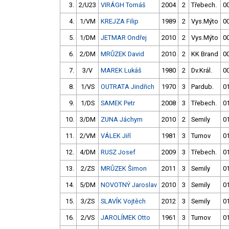
3.
2/U23
VIRÁGH Tomáš
2004
2
Třebech.
00
4.
1/VM
KREJZA Filip
1989
2
Vys.Mýto
00
5.
1/DM
JETMAR Ondřej
2010
2
Vys.Mýto
00
6.
2/DM
MRŮZEK David
2010
2
KK Brand
00
7.
3/V
MAREK Lukáš
1980
2
Dv.Král.
00
8.
1/VS
OUTRATA Jindřich
1970
3
Pardub.
01
9.
1/DS
SAMEK Petr
2008
3
Třebech.
01
10.
3/DM
ZUNA Jáchym
2010
2
Semily
01
11.
2/VM
VÁLEK Jiří
1981
3
Turnov
01
12.
4/DM
RUSZ Josef
2009
3
Třebech.
01
13.
2/ZS
MRŮZEK Šimon
2011
3
Semily
01
14.
5/DM
NOVOTNÝ Jaroslav
2010
3
Semily
01
15.
3/ZS
SLAVÍK Vojtěch
2012
3
Semily
01
16.
2/VS
JAROLÍMEK Otto
1961
3
Turnov
01