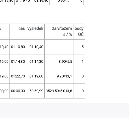
01:19,80
01:19,40
01:19,40
0.90/1,1
0
s
čas
výsledek
za vítězem
body
s / %
OČ
10,40
01:10,80
01:10,40
5
16,00
01:14,30
01:14,30
3.90/5,5
1
19,60
01:22,70
01:19,60
9.20/13,1
0
00,00
00:00,00
59:59,99
3529.59/5.013,6
0