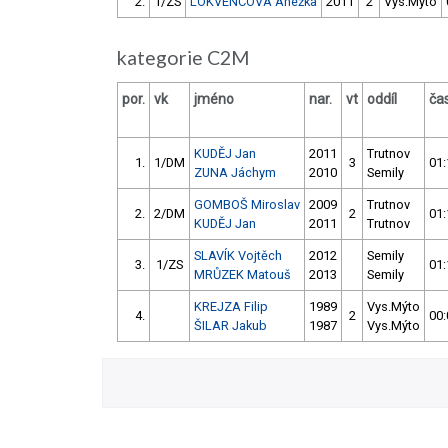
2.
1/ZS
LOKVENCOVÁ Anežka
2011
2
Vys.Mýto
kategorie C2M
por.
vk
jméno
nar.
vt
oddíl
ča
KUDĚJ Jan
2011
Trutnov
1.
1/DM
3
01:
ZUNA Jáchym
2010
Semily
GOMBOŠ Miroslav
2009
Trutnov
2.
2/DM
2
01:
KUDĚJ Jan
2011
Trutnov
SLAVÍK Vojtěch
2012
Semily
3.
1/ZS
01:
MRŮZEK Matouš
2013
Semily
KREJZA Filip
1989
Vys.Mýto
4.
2
00:
ŠILAR Jakub
1987
Vys.Mýto