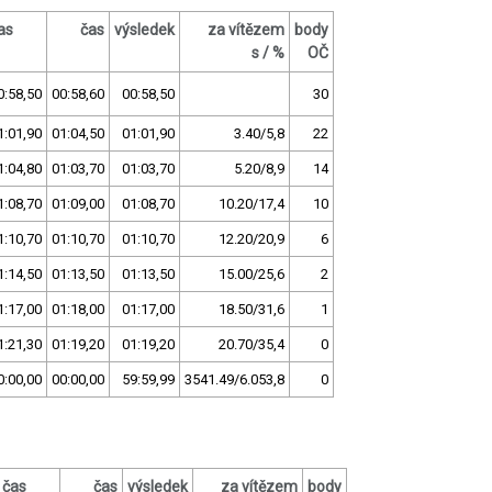
as
čas
výsledek
za vítězem
body
s / %
OČ
0:58,50
00:58,60
00:58,50
30
1:01,90
01:04,50
01:01,90
3.40/5,8
22
1:04,80
01:03,70
01:03,70
5.20/8,9
14
1:08,70
01:09,00
01:08,70
10.20/17,4
10
1:10,70
01:10,70
01:10,70
12.20/20,9
6
1:14,50
01:13,50
01:13,50
15.00/25,6
2
1:17,00
01:18,00
01:17,00
18.50/31,6
1
1:21,30
01:19,20
01:19,20
20.70/35,4
0
0:00,00
00:00,00
59:59,99
3541.49/6.053,8
0
čas
čas
výsledek
za vítězem
body