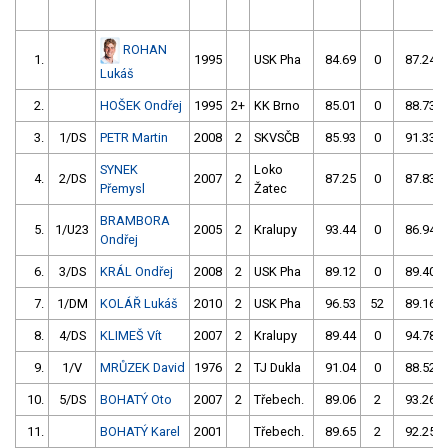
ROHAN
1.
1995
USK Pha
84.69
0
87.24
Lukáš
2.
HOŠEK Ondřej
1995
2+
KK Brno
85.01
0
88.73
3.
1/DS
PETR Martin
2008
2
SKVSČB
85.93
0
91.33
SYNEK
Loko
4.
2/DS
2007
2
87.25
0
87.83
Přemysl
Žatec
BRAMBORA
5.
1/U23
2005
2
Kralupy
93.44
0
86.94
Ondřej
6.
3/DS
KRÁL Ondřej
2008
2
USK Pha
89.12
0
89.40
7.
1/DM
KOLÁŘ Lukáš
2010
2
USK Pha
96.53
52
89.16
8.
4/DS
KLIMEŠ Vít
2007
2
Kralupy
89.44
0
94.78
9.
1/V
MRŮZEK David
1976
2
TJ Dukla
91.04
0
88.52
10.
5/DS
BOHATÝ Oto
2007
2
Třebech.
89.06
2
93.26
11.
BOHATÝ Karel
2001
Třebech.
89.65
2
92.25