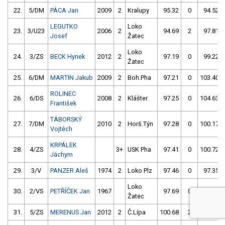
22.
5/DM
PÁCA Jan
2009
2
Kralupy
95.32
0
94.52
LEGUTKO
Loko
23.
3/U23
2006
2
94.69
2
97.81
Josef
Žatec
Loko
24.
3/ZS
BECK Hynek
2012
2
97.19
0
99.22
Žatec
25.
6/DM
MARTIN Jakub
2009
2
Boh.Pha
97.21
0
103.40
ROLINEC
26.
6/DS
2008
2
Klášter.
97.25
0
104.63
František
TÁBORSKÝ
27.
7/DM
2010
2
Horš.Týn
97.28
0
100.17
Vojtěch
KRPÁLEK
28.
4/ZS
3+
USK Pha
97.41
0
100.72
Jáchym
29.
3/V
PANZER Aleš
1974
2
Loko Plz
97.46
0
97.35
Loko
30.
2/VS
PETŘÍČEK Jan
1967
97.69
0
105.40
Žatec
31.
5/ZS
MERENUS Jan
2012
2
Č.Lípa
100.68
2
98.29