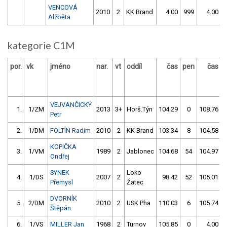
VENCOVÁ
2010
2
KK Brand
4.00
999
4.00
Alžběta
kategorie C1M
por.
vk
jméno
nar.
vt
oddíl
čas
pen
čas
p
VEJVANČICKÝ
1.
1/ZM
2013
3+
Horš.Týn
104.29
0
108.76
Petr
2.
1/DM
FOLTÍN Radim
2010
2
KK Brand
103.34
8
104.58
KOPIČKA
3.
1/VM
1989
2
Jablonec
104.68
54
104.97
Ondřej
SYNEK
Loko
4.
1/DS
2007
2
98.42
52
105.01
Přemysl
Žatec
DVORNÍK
5.
2/DM
2010
2
USK Pha
110.03
6
105.74
Štěpán
6.
1/VS
MILLER Jan
1968
2
Turnov
105.85
0
4.00