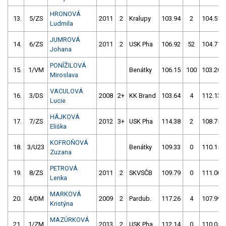
HRONOVÁ
13.
5/ZS
2011
2
Kralupy
103.94
2
104.51
Ludmila
JUMROVÁ
14.
6/ZS
2011
2
USK Pha
106.92
52
104.71
Johana
PONÍŽILOVÁ
15.
1/VM
Benátky
106.15
100
103.20
Miroslava
VACULOVÁ
16.
3/DS
2008
2+
KK Brand
103.64
4
112.13
Lucie
HÁJKOVÁ
17.
7/ZS
2012
3+
USK Pha
114.38
2
108.75
Eliška
KOFROŇOVÁ
18.
3/U23
Benátky
109.33
0
110.15
Zuzana
PETROVÁ
19.
8/ZS
2011
2
SKVSČB
109.79
0
111.00
Lenka
MARKOVÁ
20.
4/DM
2009
2
Pardub.
117.26
4
107.99
Kristýna
MAZÚRKOVÁ
21.
1/ZM
2013
2
USK Pha
112.14
0
110.05