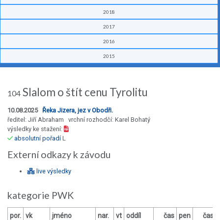
2018
2017
2016
2015
Slalom o štít cenu Tyrolitu
104
10.08.2025
Řeka Jizera, jez v Obodři.
ředitel: Jiří Abraham vrchní rozhodčí: Karel Bohatý
výsledky ke stažení:
absolutní pořadí
L
Externí odkazy k závodu
live výsledky
kategorie PWK
por.
vk
jméno
nar.
vt
oddíl
čas
pen
čas