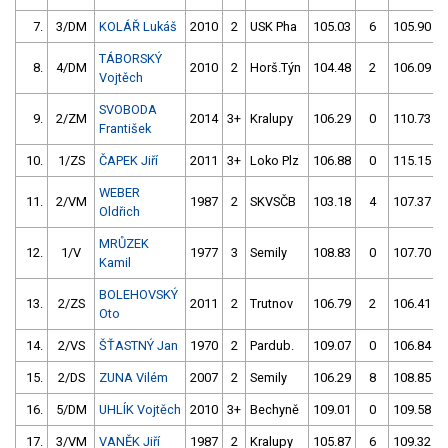
7.
3/DM
KOLÁŘ Lukáš
2010
2
USK Pha
105.03
6
105.90
TÁBORSKÝ
8.
4/DM
2010
2
Horš.Týn
104.48
2
106.09
Vojtěch
SVOBODA
9.
2/ZM
2014
3+
Kralupy
106.29
0
110.73
František
10.
1/ZS
ČAPEK Jiří
2011
3+
Loko Plz
106.88
0
115.15
WEBER
11.
2/VM
1987
2
SKVSČB
103.18
4
107.37
Oldřich
MRŮZEK
12.
1/V
1977
3
Semily
108.83
0
107.70
Kamil
BOLEHOVSKÝ
13.
2/ZS
2011
2
Trutnov
106.79
2
106.41
Oto
14.
2/VS
ŠŤASTNÝ Jan
1970
2
Pardub.
109.07
0
106.84
15.
2/DS
ZUNA Vilém
2007
2
Semily
106.29
8
108.85
16.
5/DM
UHLÍK Vojtěch
2010
3+
Bechyně
109.01
0
109.58
17.
3/VM
VANĚK Jiří
1987
2
Kralupy
105.87
6
109.32