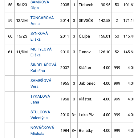
SAMKOVÁ
58.
5/U23
2005
1
Třebech.
90.95
50
101.67
Olga
TONCAROVÁ
59.
12/ZM
2014
3
SKVSČB
142.58
2
171.10
Anna
SYNKOVÁ
60.
16/ZS
2011
3
Č.Lípa
156.01
50
145.40
Eliška
MOHYLOVÁ
61.
11/DM
2010
3
Turnov
126.10
52
145.65
Eliška
ŠINDELÁŘOVÁ
2007
Klášter.
4.00
999
4.00
Kateřina
SAMEŠOVÁ
1955
3
Jablonec
4.00
999
4.00
Věra
TYKALOVÁ
1968
3
Klášter.
4.00
999
4.00
Jana
ŠTULCOVÁ
2010
3+
Loko Plz
4.00
999
4.00
Valentýna
NOVÁČKOVÁ
1984
3+
Benátky
4.00
999
4.00
Michala