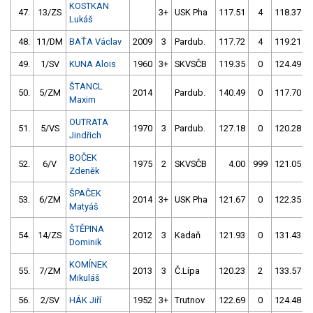
KOSTKAN
47.
13/ZS
3+
USK Pha
117.51
4
118.37
Lukáš
48.
11/DM
BAŤA Václav
2009
3
Pardub.
117.72
4
119.21
49.
1/SV
KUNA Alois
1960
3+
SKVSČB
119.35
0
124.49
ŠTANCL
50.
5/ZM
2014
Pardub.
140.49
0
117.70
Maxim
OUTRATA
51.
5/VS
1970
3
Pardub.
127.18
0
120.28
Jindřich
BOČEK
52.
6/V
1975
2
SKVSČB
4.00
999
121.05
Zdeněk
ŠPAČEK
53.
6/ZM
2014
3+
USK Pha
121.67
0
122.35
Matyáš
ŠTĚPINA
54.
14/ZS
2012
3
Kadaň
121.93
0
131.43
Dominik
KOMÍNEK
55.
7/ZM
2013
3
Č.Lípa
120.23
2
133.57
Mikuláš
56.
2/SV
HÁK Jiří
1952
3+
Trutnov
122.69
0
124.48