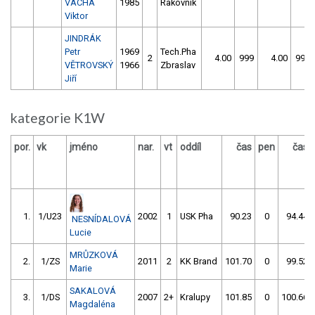
VÁCHA
1985
Rakovník
Viktor
JINDRÁK
Petr
1969
Tech.Pha
2
4.00
999
4.00
999
VĚTROVSKÝ
1966
Zbraslav
Jiří
kategorie K1W
por.
vk
jméno
nar.
vt
oddíl
čas
pen
čas
1.
1/U23
2002
1
USK Pha
90.23
0
94.44
NESNÍDALOVÁ
Lucie
MRŮZKOVÁ
2.
1/ZS
2011
2
KK Brand
101.70
0
99.52
Marie
SAKALOVÁ
3.
1/DS
2007
2+
Kralupy
101.85
0
100.66
Magdaléna