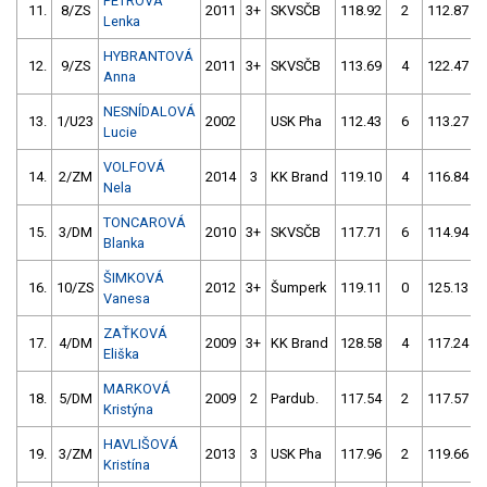
PETROVÁ
11.
8/ZS
2011
3+
SKVSČB
118.92
2
112.87
Lenka
HYBRANTOVÁ
12.
9/ZS
2011
3+
SKVSČB
113.69
4
122.47
Anna
NESNÍDALOVÁ
13.
1/U23
2002
USK Pha
112.43
6
113.27
Lucie
VOLFOVÁ
14.
2/ZM
2014
3
KK Brand
119.10
4
116.84
Nela
TONCAROVÁ
15.
3/DM
2010
3+
SKVSČB
117.71
6
114.94
Blanka
ŠIMKOVÁ
16.
10/ZS
2012
3+
Šumperk
119.11
0
125.13
Vanesa
ZAŤKOVÁ
17.
4/DM
2009
3+
KK Brand
128.58
4
117.24
Eliška
MARKOVÁ
18.
5/DM
2009
2
Pardub.
117.54
2
117.57
Kristýna
HAVLIŠOVÁ
19.
3/ZM
2013
3
USK Pha
117.96
2
119.66
Kristína