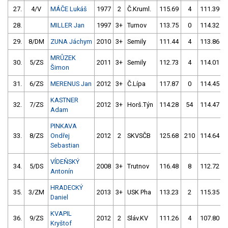
27.
4/V
MÁČE Lukáš
1977
2
Č.Kruml.
115.69
4
111.39
28.
MILLER Jan
1997
3+
Turnov
113.75
0
114.32
29.
8/DM
ZUNA Jáchym
2010
3+
Semily
111.44
4
113.86
MRŮZEK
30.
5/ZS
2011
3+
Semily
112.73
4
114.01
Šimon
31.
6/ZS
MERENUS Jan
2012
3+
Č.Lípa
117.87
0
114.45
KASTNER
32.
7/ZS
2012
3+
Horš.Týn
114.28
54
114.47
Adam
PINKAVA
33.
8/ZS
Ondřej
2012
2
SKVSČB
125.68
210
114.64
Sebastian
VÍDEŇSKÝ
34.
5/DS
2008
3+
Trutnov
116.48
8
112.72
Antonín
HRADECKÝ
35.
3/ZM
2013
3+
USK Pha
113.23
2
115.35
Daniel
KVAPIL
36.
9/ZS
2012
2
Sláv.KV
111.26
4
107.80
Kryštof