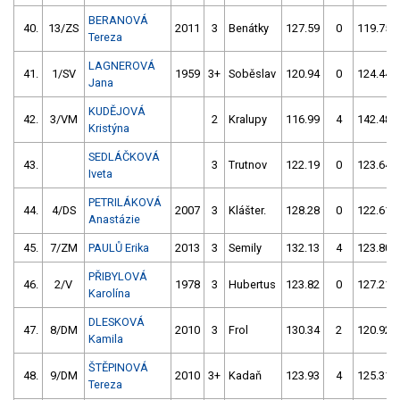
BERANOVÁ
40.
13/ZS
2011
3
Benátky
127.59
0
119.75
Tereza
LAGNEROVÁ
41.
1/SV
1959
3+
Soběslav
120.94
0
124.44
Jana
KUDĚJOVÁ
42.
3/VM
2
Kralupy
116.99
4
142.48
Kristýna
SEDLÁČKOVÁ
43.
3
Trutnov
122.19
0
123.64
Iveta
PETRILÁKOVÁ
44.
4/DS
2007
3
Klášter.
128.28
0
122.61
Anastázie
45.
7/ZM
PAULŮ Erika
2013
3
Semily
132.13
4
123.80
PŘIBYLOVÁ
46.
2/V
1978
3
Hubertus
123.82
0
127.21
Karolína
DLESKOVÁ
47.
8/DM
2010
3
Frol
130.34
2
120.92
Kamila
ŠTĚPINOVÁ
48.
9/DM
2010
3+
Kadaň
123.93
4
125.31
Tereza