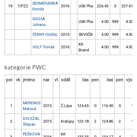
SEDMIDUBSKÁ
19.
7/PZZ
2016
USK Pha
226.43
0
237.61
Ronda
SUCHÁ
USK Pha
4.00
999
4.00
Johana
ČERNÝ Ondřej
2015
SKVSČB
4.00
999
4.00
KK
VOLF Tomáš
2016
4.00
999
4.00
Brand
kategorie PWC
por.
vk
jméno
nar.
vt
oddíl
čas
pen
čas
pen
výsle
MERENUS
1.
2015
Č.Lípa
124.65
0
116.40
0
116
Matouš
DOLEŽAL
2.
2015
Kralupy
123.18
2
124.86
2
125
Štěpán
PEŠKOVÁ
KK
3.
2016
133.35
0
134.17
4
133