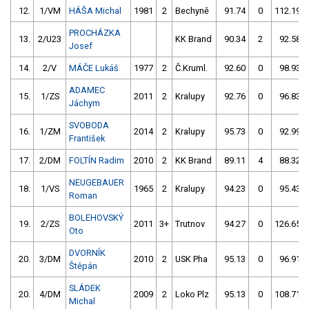
12.
1/VM
HÁŠA Michal
1981
2
Bechyně
91.74
0
112.19
PROCHÁZKA
13.
2/U23
KK Brand
90.34
2
92.58
Josef
14.
2/V
MÁČE Lukáš
1977
2
Č.Kruml.
92.60
0
98.93
ADAMEC
15.
1/ZS
2011
2
Kralupy
92.76
0
96.83
Jáchym
SVOBODA
16.
1/ZM
2014
2
Kralupy
95.73
0
92.99
František
17.
2/DM
FOLTÍN Radim
2010
2
KK Brand
89.11
4
88.32
NEUGEBAUER
18.
1/VS
1965
2
Kralupy
94.23
0
95.43
Roman
BOLEHOVSKÝ
19.
2/ZS
2011
3+
Trutnov
94.27
0
126.65
Oto
DVORNÍK
20.
3/DM
2010
2
USK Pha
95.13
0
96.91
Štěpán
SLÁDEK
20.
4/DM
2009
2
Loko Plz
95.13
0
108.71
Michal