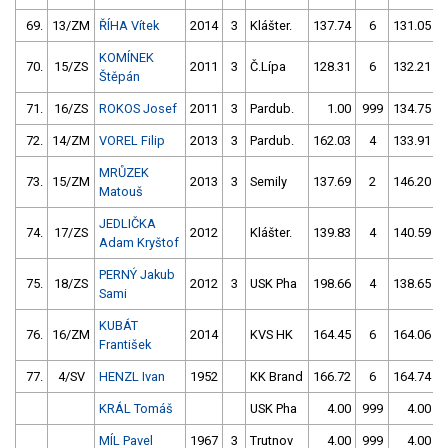
69.
13/ZM
ŘÍHA Vítek
2014
3
Klášter.
137.74
6
131.05
KOMÍNEK
70.
15/ZS
2011
3
Č.Lípa
128.31
6
132.21
Štěpán
71.
16/ZS
ROKOS Josef
2011
3
Pardub.
1.00
999
134.75
72.
14/ZM
VOREL Filip
2013
3
Pardub.
162.03
4
133.91
MRŮZEK
73.
15/ZM
2013
3
Semily
137.69
2
146.20
Matouš
JEDLIČKA
74.
17/ZS
2012
Klášter.
139.83
4
140.59
Adam Kryštof
PERNÝ Jakub
75.
18/ZS
2012
3
USK Pha
198.66
4
138.65
Sami
KUBÁT
76.
16/ZM
2014
KVS HK
164.45
6
164.06
František
77.
4/SV
HENZL Ivan
1952
KK Brand
166.72
6
164.74
KRÁL Tomáš
USK Pha
4.00
999
4.00
MÍL Pavel
1967
3
Trutnov
4.00
999
4.00