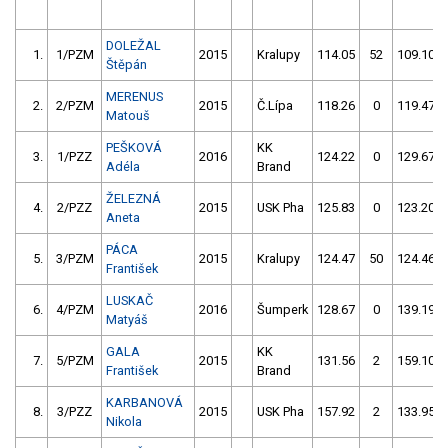
DOLEŽAL
1.
1/PZM
2015
Kralupy
114.05
52
109.10
Štěpán
MERENUS
2.
2/PZM
2015
Č.Lípa
118.26
0
119.47
Matouš
PEŠKOVÁ
KK
3.
1/PZZ
2016
124.22
0
129.67
Adéla
Brand
ŽELEZNÁ
4.
2/PZZ
2015
USK Pha
125.83
0
123.20
Aneta
PÁCA
5.
3/PZM
2015
Kralupy
124.47
50
124.46
František
LUSKAČ
6.
4/PZM
2016
Šumperk
128.67
0
139.19
Matyáš
GALA
KK
7.
5/PZM
2015
131.56
2
159.10
František
Brand
KARBANOVÁ
8.
3/PZZ
2015
USK Pha
157.92
2
133.95
Nikola