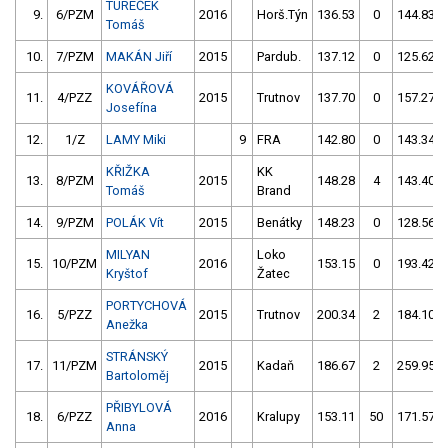
TUREČEK
9.
6/PZM
2016
Horš.Týn
136.53
0
144.83
Tomáš
10.
7/PZM
MAKÁN Jiří
2015
Pardub.
137.12
0
125.62
KOVÁŘOVÁ
11.
4/PZZ
2015
Trutnov
137.70
0
157.27
Josefína
12.
1/Z
LAMY Miki
9
FRA
142.80
0
143.34
KŘIŽKA
KK
13.
8/PZM
2015
148.28
4
143.40
Tomáš
Brand
14.
9/PZM
POLÁK Vít
2015
Benátky
148.23
0
128.56
MILYAN
Loko
15.
10/PZM
2016
153.15
0
193.42
Kryštof
Žatec
PORTYCHOVÁ
16.
5/PZZ
2015
Trutnov
200.34
2
184.10
Anežka
STRÁNSKÝ
17.
11/PZM
2015
Kadaň
186.67
2
259.95
Bartoloměj
PŘIBYLOVÁ
18.
6/PZZ
2016
Kralupy
153.11
50
171.57
Anna