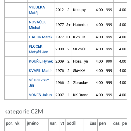
VYBULKA
2012
3
Kralupy
4.00
999
4.00
Matěj
NOVÁČEK
1977
3+
Hubertus
4.00
999
4.00
Michal
HAUCK Marek
1977
3+
KVS HK
4.00
999
4.00
PLOCEK
2008
2
SKVSČB
4.00
999
4.00
Matyáš Jan
KOUŘIL Hynek
2009
2
Horš.Týn
4.00
999
4.00
KVAPIL Martin
1976
2
Sláv.KV
4.00
999
4.00
VĚTROVSKÝ
1966
2
Zbraslav
4.00
999
4.00
Jiří
VONEŠ Jakub
2007
1
KK Brand
4.00
999
4.00
kategorie C2M
por.
vk
jméno
nar.
vt
oddíl
čas
pen
čas
pen