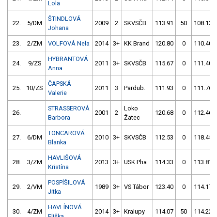
Lola
ŠTINDLOVÁ
22.
5/DM
2009
2
SKVSČB
113.91
50
108.13
Johana
23.
2/ZM
VOLFOVÁ Nela
2014
3+
KK Brand
120.80
0
110.40
HYBRANTOVÁ
24.
9/ZS
2011
3+
SKVSČB
115.67
0
111.40
Anna
ČAPSKÁ
25.
10/ZS
2011
3
Pardub.
111.93
0
111.76
Valerie
STRASSEROVÁ
Loko
26.
2001
2
120.68
0
112.46
Barbora
Žatec
TONCAROVÁ
27.
6/DM
2010
3+
SKVSČB
112.53
0
118.45
Blanka
HAVLIŠOVÁ
28.
3/ZM
2013
3+
USK Pha
114.33
0
113.81
Kristína
POSPÍŠILOVÁ
29.
2/VM
1989
3+
VS Tábor
123.40
0
114.17
Jitka
HAVLÍNOVÁ
30.
4/ZM
2014
3+
Kralupy
114.07
50
114.22
Eliška