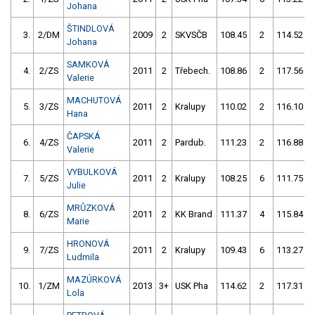
Johana
ŠTINDLOVÁ
3.
2/DM
2009
2
SKVSČB
108.45
2
114.52
Johana
SAMKOVÁ
4.
2/ZS
2011
2
Třebech.
108.86
2
117.56
Valerie
MACHUTOVÁ
5.
3/ZS
2011
2
Kralupy
110.02
2
116.10
Hana
ČAPSKÁ
6.
4/ZS
2011
2
Pardub.
111.23
2
116.88
Valerie
VYBULKOVÁ
7.
5/ZS
2011
2
Kralupy
108.25
6
111.75
Julie
MRŮZKOVÁ
8.
6/ZS
2011
2
KK Brand
111.37
4
115.84
Marie
HRONOVÁ
9.
7/ZS
2011
2
Kralupy
109.43
6
113.27
Ludmila
MAZÚRKOVÁ
10.
1/ZM
2013
3+
USK Pha
114.62
2
117.31
Lola