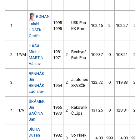
ROHAN
1995
USK Pha
Lukáš
1.
102.15
2
102.27
0
1995
KK Brno
HOŠEK
Ondřej
HÁŠA
Michal
1981
Bechyně
2.
1/VM
2
109.37
0
108.21
2
MARTIN
1971
Boh.Pha
Václav
BENHÁK
Jiří
Jablonec
3.
2
122.72
0
119.83
2
BENHÁK
1954
SKVSČB
Ladislav
ŠRÁMEK
Jiří
1966
Rakovník
4.
1/V
2
131.25
0
128.81
2
BAČINA
1973
Č.Lípa
Jan
JÍCHA
Dušan
1982
So Písek
3
4.00
999
4.00
999