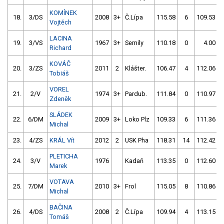
KOMÍNEK
18.
3/DS
2008
3+
Č.Lípa
115.58
6
109.53
Vojtěch
LACINA
19.
3/VS
1967
3+
Semily
110.18
0
4.00
Richard
KOVÁČ
20.
3/ZS
2011
2
Klášter.
106.47
4
112.06
Tobiáš
VOREL
21.
2/V
1974
3+
Pardub.
111.84
0
110.97
Zdeněk
SLÁDEK
22.
6/DM
2009
3+
Loko Plz
109.33
6
111.36
Michal
23.
4/ZS
KRÁL Vít
2012
2
USK Pha
118.31
14
112.42
PLETICHA
24.
3/V
1976
Kadaň
113.35
0
112.60
Marek
VOTAVA
25.
7/DM
2010
3+
Frol
115.05
8
110.86
Michal
BAČINA
26.
4/DS
2008
2
Č.Lípa
109.94
4
113.15
Tomáš