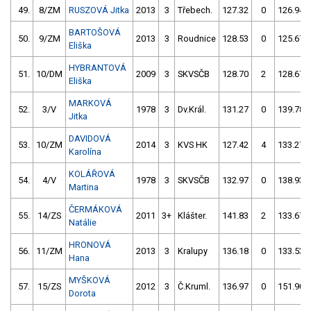
49.
8/ZM
RUSZOVÁ Jitka
2013
3
Třebech.
127.32
0
126.94
BARTOŠOVÁ
50.
9/ZM
2013
3
Roudnice
128.53
0
125.67
Eliška
HYBRANTOVÁ
51.
10/DM
2009
3
SKVSČB
128.70
2
128.67
Eliška
MARKOVÁ
52.
3/V
1978
3
Dv.Král.
131.27
0
139.78
Jitka
DAVIDOVÁ
53.
10/ZM
2014
3
KVS HK
127.42
4
133.27
Karolína
KOLÁŘOVÁ
54.
4/V
1978
3
SKVSČB
132.97
0
138.93
Martina
ČERMÁKOVÁ
55.
14/ZS
2011
3+
Klášter.
141.83
2
133.67
Natálie
HRONOVÁ
56.
11/ZM
2013
3
Kralupy
136.18
0
133.53
Hana
MYŠKOVÁ
57.
15/ZS
2012
3
Č.Kruml.
136.97
0
151.90
Dorota