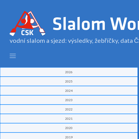
vodní slalom a sjezd: výsledky, žebříčky, data
2026
2025
2024
2023
2022
2021
2020
2019