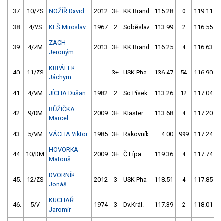
37.
10/ZS
NOŽÍŘ David
2012
3+
KK Brand
115.28
0
119.11
38.
4/VS
KEŠ Miroslav
1967
2
Soběslav
113.99
2
116.55
ZACH
39.
4/ZM
2013
3+
KK Brand
116.25
4
116.63
Jeroným
KRPÁLEK
40.
11/ZS
3+
USK Pha
136.47
54
116.90
Jáchym
41.
4/VM
JÍCHA Dušan
1982
2
So Písek
113.26
12
117.04
RŮŽIČKA
42.
9/DM
2009
3+
Klášter.
113.68
4
117.20
Marcel
43.
5/VM
VÁCHA Viktor
1985
3+
Rakovník
4.00
999
117.24
HOVORKA
44.
10/DM
2009
3+
Č.Lípa
119.36
4
117.74
Matouš
DVORNÍK
45.
12/ZS
2012
3
USK Pha
118.51
4
117.85
Jonáš
KUCHAŘ
46.
5/V
1974
3
Dv.Král.
117.39
2
118.01
Jaromír