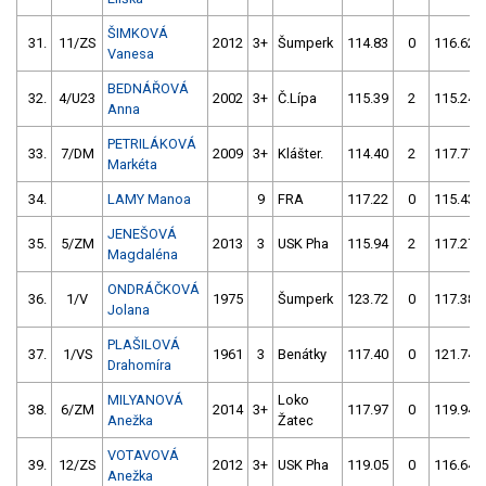
ŠIMKOVÁ
31.
11/ZS
2012
3+
Šumperk
114.83
0
116.62
Vanesa
BEDNÁŘOVÁ
32.
4/U23
2002
3+
Č.Lípa
115.39
2
115.24
Anna
PETRILÁKOVÁ
33.
7/DM
2009
3+
Klášter.
114.40
2
117.77
Markéta
34.
LAMY Manoa
9
FRA
117.22
0
115.43
JENEŠOVÁ
35.
5/ZM
2013
3
USK Pha
115.94
2
117.27
Magdaléna
ONDRÁČKOVÁ
36.
1/V
1975
Šumperk
123.72
0
117.38
Jolana
PLAŠILOVÁ
37.
1/VS
1961
3
Benátky
117.40
0
121.74
Drahomíra
MILYANOVÁ
Loko
38.
6/ZM
2014
3+
117.97
0
119.94
Anežka
Žatec
VOTAVOVÁ
39.
12/ZS
2012
3+
USK Pha
119.05
0
116.64
Anežka