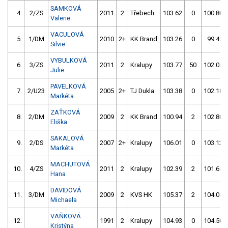
SAMKOVÁ
4.
2/ZS
2011
2
Třebech.
103.62
0
100.80
Valerie
VACULOVÁ
5.
1/DM
2010
2+
KK Brand
103.26
0
99.45
Silvie
VYBULKOVÁ
6.
3/ZS
2011
2
Kralupy
103.77
50
102.05
Julie
PAVELKOVÁ
7.
2/U23
2005
2+
TJ Dukla
103.38
0
102.18
Markéta
ZAŤKOVÁ
8.
2/DM
2009
2
KK Brand
100.94
2
102.88
Eliška
SAKALOVÁ
9.
2/DS
2007
2+
Kralupy
106.01
0
103.12
Markéta
MACHUTOVÁ
10.
4/ZS
2011
2
Kralupy
102.39
2
101.65
Hana
DAVIDOVÁ
11.
3/DM
2009
2
KVS HK
105.37
2
104.05
Michaela
VAŇKOVÁ
12.
1991
2
Kralupy
104.93
0
104.50
Kristýna