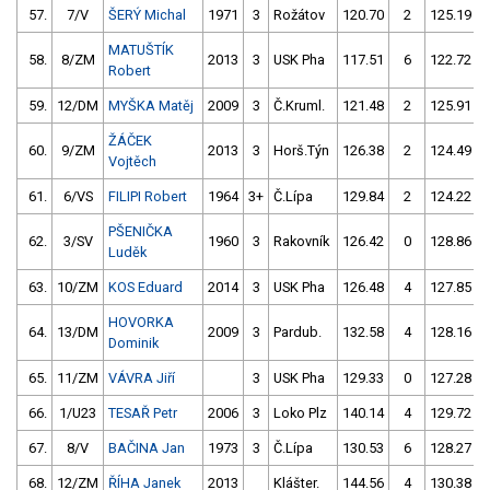
57.
7/V
ŠERÝ Michal
1971
3
Rožátov
120.70
2
125.19
MATUŠTÍK
58.
8/ZM
2013
3
USK Pha
117.51
6
122.72
Robert
59.
12/DM
MYŠKA Matěj
2009
3
Č.Kruml.
121.48
2
125.91
ŽÁČEK
60.
9/ZM
2013
3
Horš.Týn
126.38
2
124.49
Vojtěch
61.
6/VS
FILIPI Robert
1964
3+
Č.Lípa
129.84
2
124.22
PŠENIČKA
62.
3/SV
1960
3
Rakovník
126.42
0
128.86
Luděk
63.
10/ZM
KOS Eduard
2014
3
USK Pha
126.48
4
127.85
HOVORKA
64.
13/DM
2009
3
Pardub.
132.58
4
128.16
Dominik
65.
11/ZM
VÁVRA Jiří
3
USK Pha
129.33
0
127.28
66.
1/U23
TESAŘ Petr
2006
3
Loko Plz
140.14
4
129.72
67.
8/V
BAČINA Jan
1973
3
Č.Lípa
130.53
6
128.27
68.
12/ZM
ŘÍHA Janek
2013
Klášter.
144.56
4
130.38