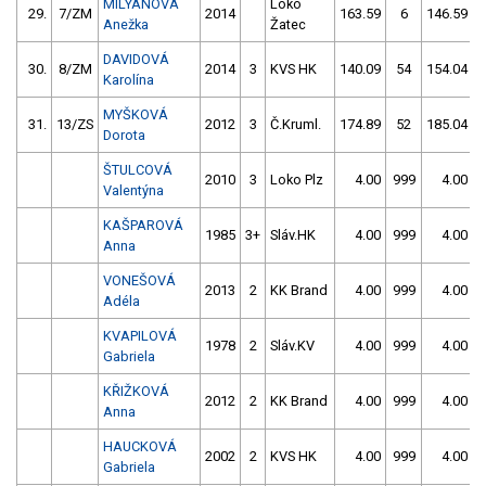
MILYANOVÁ
Loko
29.
7/ZM
2014
163.59
6
146.59
Anežka
Žatec
DAVIDOVÁ
30.
8/ZM
2014
3
KVS HK
140.09
54
154.04
Karolína
MYŠKOVÁ
31.
13/ZS
2012
3
Č.Kruml.
174.89
52
185.04
Dorota
ŠTULCOVÁ
2010
3
Loko Plz
4.00
999
4.00
Valentýna
KAŠPAROVÁ
1985
3+
Sláv.HK
4.00
999
4.00
Anna
VONEŠOVÁ
2013
2
KK Brand
4.00
999
4.00
Adéla
KVAPILOVÁ
1978
2
Sláv.KV
4.00
999
4.00
Gabriela
KŘIŽKOVÁ
2012
2
KK Brand
4.00
999
4.00
Anna
HAUCKOVÁ
2002
2
KVS HK
4.00
999
4.00
Gabriela