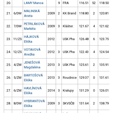
20.
LAMY Manoa
9
FRA
116.51
52
118.50
MALINSKÁ
21.
6/DM
2009
2
KK Brand
118.80
2
120.81
Aneta
PETRILÁKOVÁ
22.
7/DM
2009
3
Klášter.
121.67
4
121.62
Markéta
HÁJKOVÁ
23.
11/ZS
2012
USK Pha
126.48
6
123.75
Eliška
VOTAVOVÁ
24.
12/ZS
2012
3
USK Pha
122.43
4
124.54
Anežka
JENEŠOVÁ
25.
4/ZM
2013
3
USK Pha
125.61
2
135.91
Magdaléna
BARTOŠOVÁ
26.
5/ZM
2013
3
Roudnice
129.37
0
131.61
Eliška
HAVLÍNOVÁ
27.
6/ZM
2014
3
Kralupy
131.29
0
126.01
Eliška
HYBRANTOVÁ
28.
8/DM
2009
3
SKVSČB
131.64
2
138.79
Eliška