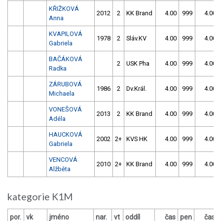
KŘIŽKOVÁ
2012
2
KK Brand
4.00
999
4.00
Anna
KVAPILOVÁ
1978
2
Sláv.KV
4.00
999
4.00
Gabriela
BAČÁKOVÁ
2
USK Pha
4.00
999
4.00
Radka
ZÁRUBOVÁ
1986
2
Dv.Král.
4.00
999
4.00
Michaela
VONEŠOVÁ
2013
2
KK Brand
4.00
999
4.00
Adéla
HAUCKOVÁ
2002
2+
KVS HK
4.00
999
4.00
Gabriela
VENCOVÁ
2010
2+
KK Brand
4.00
999
4.00
Alžběta
kategorie K1M
por.
vk
jméno
nar.
vt
oddíl
čas
pen
čas