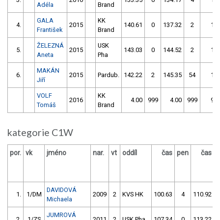
Adéla
Brand
GALA
KK
4.
2015
140.61
0
137.32
2
139
František
Brand
ŽELEZNÁ
USK
5.
2015
143.03
0
144.52
2
143
Aneta
Pha
MAKÁN
6.
2015
Pardub.
142.22
2
145.35
54
144
Jiří
VOLF
KK
2016
4.00
999
4.00
999
999
Tomáš
Brand
kategorie C1W
por.
vk
jméno
nar.
vt
oddíl
čas
pen
čas
p
DAVIDOVÁ
1.
1/DM
2009
2
KVS HK
100.63
4
110.92
Michaela
JUMROVÁ
2.
1/ZS
2011
2
USK Pha
107.34
0
113.22