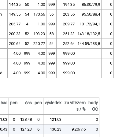
144.35
50
1.00
999
194.35
86.30/79,9
0
n
149.55
54
170.66
56
203.55
95.50/88,4
0
a
205.77
4
1.00
999
209.77
101.72/94,1
0
200.23
52
193.23
58
251.23
143.18/132,5
0
a
200.64
52
220.77
54
252.64
144.59/133,8
0
B
4.00
999
4.00
999
999.00
0
4.00
999
4.00
999
999.00
0
nd
4.00
999
4.00
999
999.00
0
čas
pen
čas
pen
výsledek
za vítězem
body
s / %
OČ
1.03
0
128.48
0
121.03
0
0.43
0
124.23
6
130.23
9.20/7,6
0