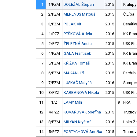
1.
1/PZM
DOLEŽAL Štěpán
2015
Kralupy
2.
2/PZM
MERENUS Matouš
2015
Č.Lípa
3.
3/PZM
POLÁK Vít
2015
Benátky
4.
1/PZZ
PEŠKOVÁ Adéla
2016
KK Bra
5.
2/PZZ
ŽELEZNÁ Aneta
2015
USK Ph
6.
4/PZM
GALA František
2015
KK Bra
7.
5/PZM
KŘIŽKA Tomáš
2015
KK Bra
8.
6/PZM
MAKÁN Jiří
2015
Pardub.
9.
7/PZM
LUSKAČ Matyáš
2016
Šumper
10.
3/PZZ
KARBANOVÁ Nikola
2015
USK Ph
11.
1/Z
LAMY Miki
9
FRA
12.
4/PZZ
KOVÁŘOVÁ Josefína
2015
Trutnov
13.
8/PZM
MILYAN Kryštof
2016
Loko Ž
14.
5/PZZ
PORTYCHOVÁ Anežka
2015
Trutnov