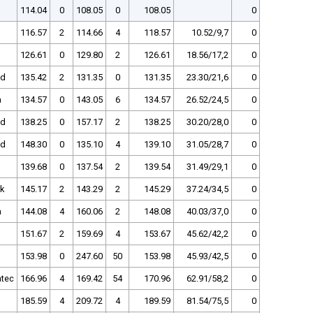
114.04
0
108.05
0
108.05
0
116.57
2
114.66
4
118.57
10.52/9,7
0
126.61
0
129.80
2
126.61
18.56/17,2
0
nd
135.42
2
131.35
0
131.35
23.30/21,6
0
a
134.57
0
143.05
6
134.57
26.52/24,5
0
nd
138.25
0
157.17
2
138.25
30.20/28,0
0
nd
148.30
0
135.10
4
139.10
31.05/28,7
0
139.68
0
137.54
2
139.54
31.49/29,1
0
k
145.17
2
143.29
2
145.29
37.24/34,5
0
a
144.08
4
160.06
2
148.08
40.03/37,0
0
151.67
2
159.69
4
153.67
45.62/42,2
0
153.98
0
247.60
50
153.98
45.93/42,5
0
atec
166.96
4
169.42
54
170.96
62.91/58,2
0
185.59
4
209.72
4
189.59
81.54/75,5
0