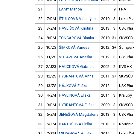
21.
LAMY Manoa
9
FRA
22.
7/DM
ŠTULCOVÁ Valentýna
2010
3
Loko Plz
23.
3/ZM
HAVLIŠOVÁ Kristína
2013
3
USK Pha
24.
8/DM
TONCAROVÁ Blanka
2010
3+
SKVSČB
25.
10/ZS
ŠIMKOVÁ Vanesa
2012
3+
Šumper
26.
11/ZS
VOTAVOVÁ Anežka
2012
3
USK Pha
27.
2/U23
HAUCKOVÁ Gabriela
2002
2
KVS HK
28.
12/ZS
HYBRANTOVÁ Anna
2011
3+
SKVSČB
29.
13/ZS
HÁJKOVÁ Eliška
2012
USK Pha
30.
4/ZM
HAVLÍNOVÁ Eliška
2014
3
Kralupy
31.
9/DM
HYBRANTOVÁ Eliška
2009
3
SKVSČB
32.
5/ZM
JENEŠOVÁ Magdaléna
2013
3
USK Pha
33.
6/ZM
BARTOŠOVÁ Eliška
2013
3
Roudnic
34.
7/ZM
MILYANOVÁ Anežka
2014
Loko Ža