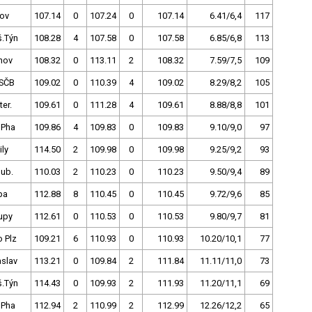
nov
107.14
0
107.24
0
107.14
6.41/6,4
117
š.Týn
108.28
4
107.58
0
107.58
6.85/6,8
113
nov
108.32
0
113.11
2
108.32
7.59/7,5
109
SČB
109.02
0
110.39
4
109.02
8.29/8,2
105
ter.
109.61
0
111.28
4
109.61
8.88/8,8
101
 Pha
109.86
4
109.83
0
109.83
9.10/9,0
97
ly
114.50
2
109.98
0
109.98
9.25/9,2
93
dub.
110.03
2
110.23
0
110.23
9.50/9,4
89
pa
112.88
8
110.45
0
110.45
9.72/9,6
85
upy
112.61
0
110.53
0
110.53
9.80/9,7
81
 Plz
109.21
6
110.93
0
110.93
10.20/10,1
77
slav
113.21
0
109.84
2
111.84
11.11/11,0
73
š.Týn
114.43
0
109.93
2
111.93
11.20/11,1
69
 Pha
112.94
2
110.99
2
112.99
12.26/12,2
65