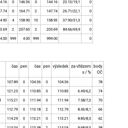
4.16
0
146.36
0
144.16
23.13/19,1
0
7.74
0
164.71
2
147.74
26.71/22,1
0
4.93
4
158.90
10
158.93
37.90/31,3
0
3.69
2
207.60
2
205.69
84.66/69,9
0
4.00
999
4.00
999
999.00
0
čas
pen
čas
pen
výsledek
za vítězem
body
s / %
OČ
107.89
0
104.36
0
104.36
78
121.25
0
110.85
0
110.85
6.49/6,2
74
d
115.21
0
111.94
0
111.94
7.58/7,3
70
112.79
0
113.18
2
112.79
8.43/8,1
66
114.29
0
113.21
0
113.21
8.85/8,5
62
114.04
0
115.48
2
114.04
9.68/9,3
58