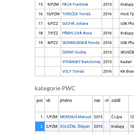
15.
9/PZM
PÁCA František
2015
Kralupy
16.
10/PZM
TUREČEK Tomáš
2016
Horš.Tý
17.
6/PZZ
SUCHÁ Johana
USK Ph
18.
7/PZZ
PŘIBYLOVÁ Anna
2016
Kralupy
19.
8/PZZ
SEDMIDUBSKÁ Ronda
2016
USK Ph
ČERNÝ Ondřej
2015
SKVSČ
STRÁNSKÝ Bartoloměj
2015
Kadaň
VOLF Tomáš
2016
KK Bra
kategorie PWC
por.
vk
jméno
nar.
vt
oddíl
1.
1/PZM
MERENUS Matouš
2015
Č.Lípa
12
2.
2/PZM
DOLEŽAL Štěpán
2015
Kralupy
13