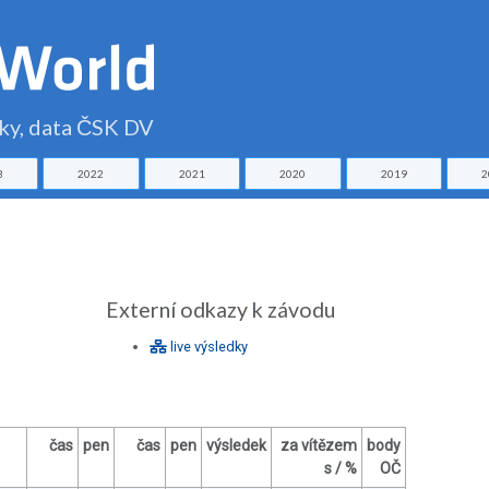
čky, data ČSK DV
3
2022
2021
2020
2019
2
Externí odkazy k závodu
live výsledky
čas
pen
čas
pen
výsledek
za vítězem
body
s / %
OČ