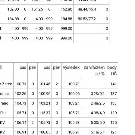
152.80
0
151.25
6
152.80
48.44/46,4
0
184.88
0
4.00
999
184.88
80.52/77,2
0
d
4.00
999
4.00
999
999.00
0
d
4.00
999
4.00
999
999.00
0
l
čas
pen
čas
pen
výsledek
za vítězem
body
s / %
OČ
o Žatec
100.73
0
101.46
2
100.73
141
lonec
102.26
0
100.96
0
100.96
0.23/0,2
137
Brand
104.73
0
103.21
0
103.21
2.48/2,5
133
 Pha
105.71
0
115.37
0
105.71
4.98/4,9
129
.KV
106.14
2
105.73
0
105.73
5.00/5,0
125
.KV
106.91
0
108.05
0
106.91
6.18/6,1
121