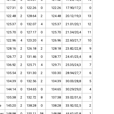
127.31
0
122.26
0
122.26
17.90/17,2
0
122.48
2
128.64
2
124.48
20.12/19,3
13
125.37
0
132.07
4
125.37
21.01/20,1
12
125.70
0
127.17
0
125.70
21.34/20,4
11
k
122.96
4
123.20
4
126.96
22.60/21,7
10
128.16
2
126.18
2
128.18
23.82/22,8
9
126.77
2
131.46
0
128.77
24.41/23,4
8
136.92
2
125.71
4
129.71
25.35/24,3
7
135.54
2
131.30
2
133.30
28.94/27,7
6
134.39
0
132.56
2
134.39
30.03/28,8
5
144.14
0
134.65
0
134.65
30.29/29,0
4
135.38
2
132.72
8
137.38
33.02/31,6
3
e
145.20
2
138.28
0
138.28
33.92/32,5
2
tec
148.98
0
155.11
58
148.98
44.62/42,8
1