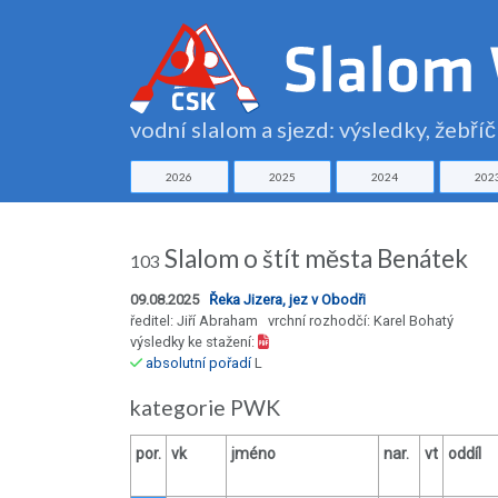
vodní slalom a sjezd: výsledky, žebří
2026
2025
2024
202
Slalom o štít města Benátek
103
09.08.2025
Řeka Jizera, jez v Obodři
ředitel: Jiří Abraham vrchní rozhodčí: Karel Bohatý
výsledky ke stažení:
absolutní pořadí
L
kategorie PWK
por.
vk
jméno
nar.
vt
oddíl