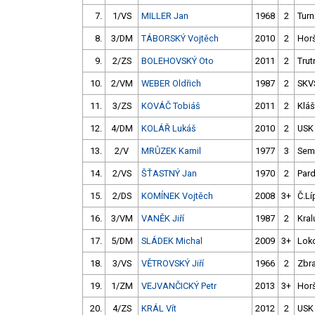
7.
1/VS
MILLER Jan
1968
2
Tur
8.
3/DM
TÁBORSKÝ Vojtěch
2010
2
Hor
9.
2/ZS
BOLEHOVSKÝ Oto
2011
2
Trut
10.
2/VM
WEBER Oldřich
1987
2
SKV
11.
3/ZS
KOVÁČ Tobiáš
2011
2
Kláš
12.
4/DM
KOLÁŘ Lukáš
2010
2
USK
13.
2/V
MRŮZEK Kamil
1977
3
Semi
14.
2/VS
ŠŤASTNÝ Jan
1970
2
Par
15.
2/DS
KOMÍNEK Vojtěch
2008
3+
Č.Lí
16.
3/VM
VANĚK Jiří
1987
2
Kral
17.
5/DM
SLÁDEK Michal
2009
3+
Loko
18.
3/VS
VĚTROVSKÝ Jiří
1966
2
Zbra
19.
1/ZM
VEJVANČICKÝ Petr
2013
3+
Hor
20.
4/ZS
KRÁL Vít
2012
2
USK