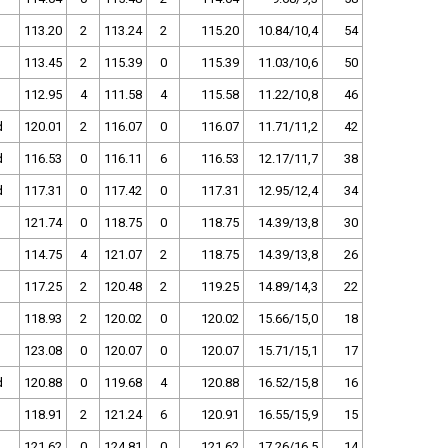
113.20
2
113.24
2
115.20
10.84/10,4
54
113.45
2
115.39
0
115.39
11.03/10,6
50
112.95
4
111.58
4
115.58
11.22/10,8
46
d
120.01
2
116.07
0
116.07
11.71/11,2
42
d
116.53
0
116.11
6
116.53
12.17/11,7
38
d
117.31
0
117.42
0
117.31
12.95/12,4
34
121.74
0
118.75
0
118.75
14.39/13,8
30
114.75
4
121.07
2
118.75
14.39/13,8
26
117.25
2
120.48
2
119.25
14.89/14,3
22
118.93
2
120.02
0
120.02
15.66/15,0
18
123.08
0
120.07
0
120.07
15.71/15,1
17
d
120.88
0
119.68
4
120.88
16.52/15,8
16
118.91
2
121.24
6
120.91
16.55/15,9
15
121.62
0
124.81
0
121.62
17.26/16,5
14