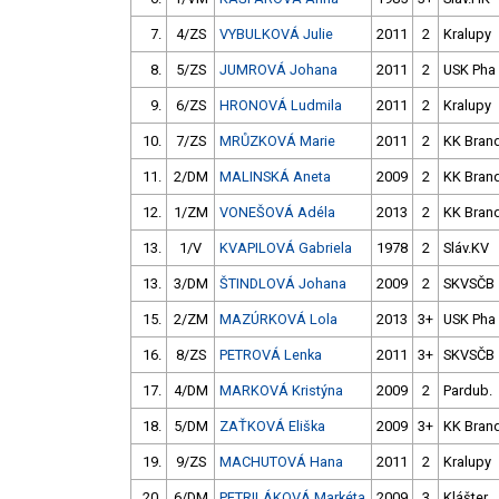
7.
4/ZS
VYBULKOVÁ Julie
2011
2
Kralupy
8.
5/ZS
JUMROVÁ Johana
2011
2
USK Pha
9.
6/ZS
HRONOVÁ Ludmila
2011
2
Kralupy
10.
7/ZS
MRŮZKOVÁ Marie
2011
2
KK Bran
11.
2/DM
MALINSKÁ Aneta
2009
2
KK Bran
12.
1/ZM
VONEŠOVÁ Adéla
2013
2
KK Bran
13.
1/V
KVAPILOVÁ Gabriela
1978
2
Sláv.KV
13.
3/DM
ŠTINDLOVÁ Johana
2009
2
SKVSČB
15.
2/ZM
MAZÚRKOVÁ Lola
2013
3+
USK Pha
16.
8/ZS
PETROVÁ Lenka
2011
3+
SKVSČB
17.
4/DM
MARKOVÁ Kristýna
2009
2
Pardub.
18.
5/DM
ZAŤKOVÁ Eliška
2009
3+
KK Bran
19.
9/ZS
MACHUTOVÁ Hana
2011
2
Kralupy
20.
6/DM
PETRILÁKOVÁ Markéta
2009
3
Klášter.