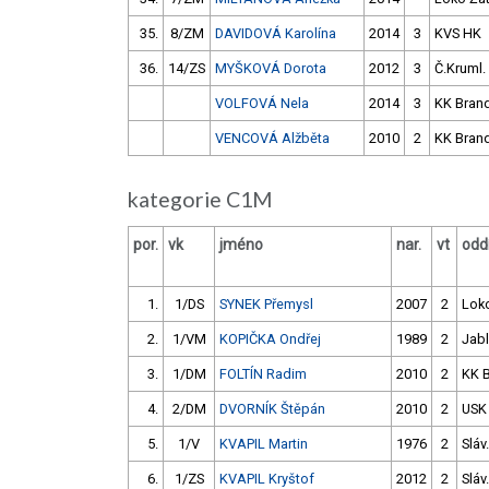
35.
8/ZM
DAVIDOVÁ Karolína
2014
3
KVS HK
36.
14/ZS
MYŠKOVÁ Dorota
2012
3
Č.Kruml.
VOLFOVÁ Nela
2014
3
KK Bran
VENCOVÁ Alžběta
2010
2
KK Bran
kategorie C1M
por.
vk
jméno
nar.
vt
oddí
1.
1/DS
SYNEK Přemysl
2007
2
Lok
2.
1/VM
KOPIČKA Ondřej
1989
2
Jab
3.
1/DM
FOLTÍN Radim
2010
2
KK 
4.
2/DM
DVORNÍK Štěpán
2010
2
USK
5.
1/V
KVAPIL Martin
1976
2
Sláv
6.
1/ZS
KVAPIL Kryštof
2012
2
Sláv