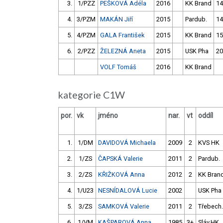
3.
1/PZZ
PEŠKOVÁ Adéla
2016
KK Brand
14
4.
3/PZM
MAKÁN Jiří
2015
Pardub.
14
5.
4/PZM
GALA František
2015
KK Brand
15
6.
2/PZZ
ŽELEZNÁ Aneta
2015
USK Pha
20
VOLF Tomáš
2016
KK Brand
kategorie C1W
por.
vk
jméno
nar.
vt
oddíl
1.
1/DM
DAVIDOVÁ Michaela
2009
2
KVS HK
2.
1/ZS
ČAPSKÁ Valerie
2011
2
Pardub.
3.
2/ZS
KŘIŽKOVÁ Anna
2012
2
KK Bran
4.
1/U23
NESNÍDALOVÁ Lucie
2002
USK Pha
5.
3/ZS
SAMKOVÁ Valerie
2011
2
Třebech.
6.
1/VM
KAŠPAROVÁ Anna
1985
3+
Sláv.HK