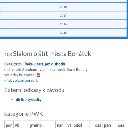
2018
2017
2016
2015
Slalom o štít města Benátek
103
09.08.2025
Řeka Jizera, jez v Obodři
ředitel: Jiří Abraham vrchní rozhodčí: Karel Bohatý
výsledky ke stažení:
absolutní pořadí
L
Externí odkazy k závodu
live výsledky
kategorie PWK
por.
vk
jméno
nar.
vt
oddíl
čas
pen
čas