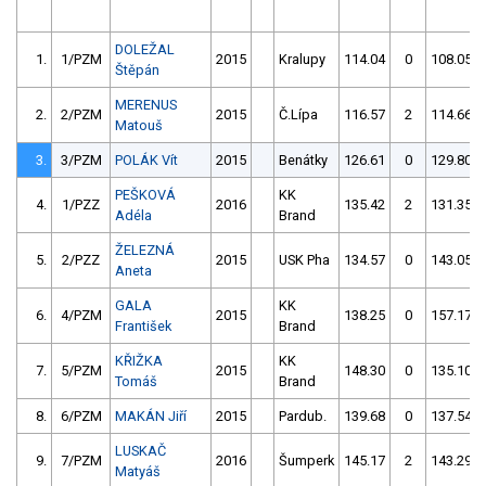
DOLEŽAL
1.
1/PZM
2015
Kralupy
114.04
0
108.05
Štěpán
MERENUS
2.
2/PZM
2015
Č.Lípa
116.57
2
114.66
Matouš
3.
3/PZM
POLÁK Vít
2015
Benátky
126.61
0
129.80
PEŠKOVÁ
KK
4.
1/PZZ
2016
135.42
2
131.35
Adéla
Brand
ŽELEZNÁ
5.
2/PZZ
2015
USK Pha
134.57
0
143.05
Aneta
GALA
KK
6.
4/PZM
2015
138.25
0
157.17
František
Brand
KŘIŽKA
KK
7.
5/PZM
2015
148.30
0
135.10
Tomáš
Brand
8.
6/PZM
MAKÁN Jiří
2015
Pardub.
139.68
0
137.54
LUSKAČ
9.
7/PZM
2016
Šumperk
145.17
2
143.29
Matyáš