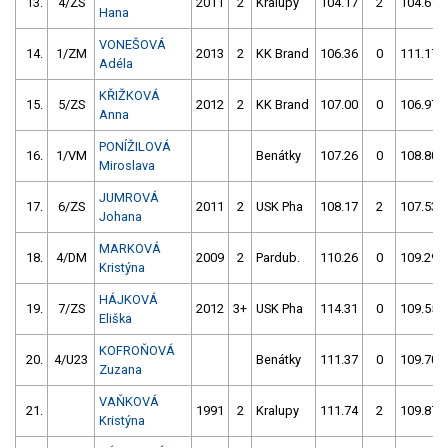
13.
4/ZS
2011
2
Kralupy
104.17
2
104.61
Hana
VONEŠOVÁ
14.
1/ZM
2013
2
KK Brand
106.36
0
111.17
Adéla
KŘIŽKOVÁ
15.
5/ZS
2012
2
KK Brand
107.00
0
106.97
Anna
PONÍŽILOVÁ
16.
1/VM
Benátky
107.26
0
108.80
Miroslava
JUMROVÁ
17.
6/ZS
2011
2
USK Pha
108.17
2
107.53
Johana
MARKOVÁ
18.
4/DM
2009
2
Pardub.
110.26
0
109.29
Kristýna
HÁJKOVÁ
19.
7/ZS
2012
3+
USK Pha
114.31
0
109.55
Eliška
KOFROŇOVÁ
20.
4/U23
Benátky
111.37
0
109.70
Zuzana
VAŇKOVÁ
21.
1991
2
Kralupy
111.74
2
109.87
Kristýna