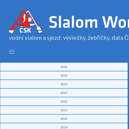
vodní slalom a sjezd: výsledky, žebříčky, data
2026
2025
2024
2023
2022
2021
2020
2019