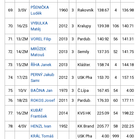
PŠENIČKA
69.
3/SV
1960
3
Rakovník
138.67
4
136.98
Luděk
VYBULKA
70.
16/ZS
2012
3
Kralupy
139.38
106
140.71
Matěj
71.
13/ZM
VOREL Filip
2013
3
Pardub.
140.92
56
141.31
MRŮZEK
72.
14/ZM
2013
3
Semily
137.35
52
141.75
Matouš
73.
15/ZM
ŘÍHA Janek
2013
Klášter.
158.74
4
144.18
PERNÝ Jakub
74.
17/ZS
2012
3
USK Pha
153.70
4
157.15
Sami
75.
10/V
BAČINA Jan
1973
3
Č.Lípa
167.45
54
4.00
76.
18/ZS
ROKOS Josef
2011
3
Pardub.
176.33
60
177.11
KUBÁT
77.
16/ZM
2014
KVS HK
225.09
54
198.22
František
78.
4/SV
HENZL Ivan
1952
KK Brand
205.77
58
202.25
KRÁL Tomáš
USK Pha
4.00
999
4.00