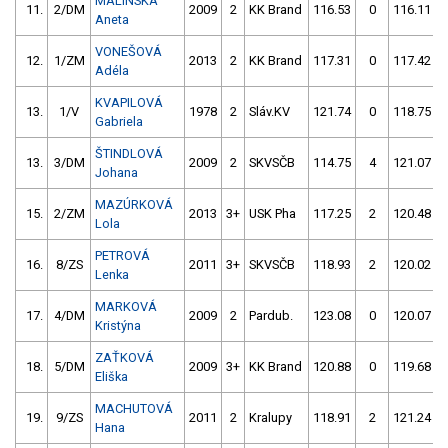
MALINSKÁ
11.
2/DM
2009
2
KK Brand
116.53
0
116.11
Aneta
VONEŠOVÁ
12.
1/ZM
2013
2
KK Brand
117.31
0
117.42
Adéla
KVAPILOVÁ
13.
1/V
1978
2
Sláv.KV
121.74
0
118.75
Gabriela
ŠTINDLOVÁ
13.
3/DM
2009
2
SKVSČB
114.75
4
121.07
Johana
MAZÚRKOVÁ
15.
2/ZM
2013
3+
USK Pha
117.25
2
120.48
Lola
PETROVÁ
16.
8/ZS
2011
3+
SKVSČB
118.93
2
120.02
Lenka
MARKOVÁ
17.
4/DM
2009
2
Pardub.
123.08
0
120.07
Kristýna
ZAŤKOVÁ
18.
5/DM
2009
3+
KK Brand
120.88
0
119.68
Eliška
MACHUTOVÁ
19.
9/ZS
2011
2
Kralupy
118.91
2
121.24
Hana