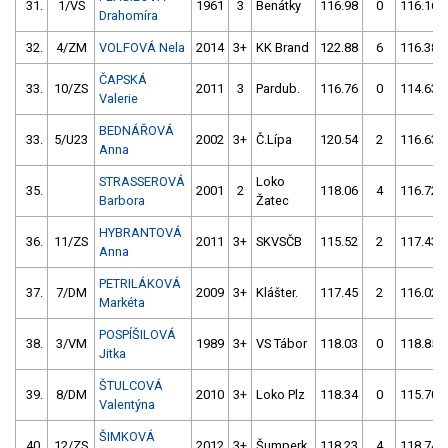
31.
1/VS
1961
3
Benátky
116.98
0
116.16
Drahomíra
32.
4/ZM
VOLFOVÁ Nela
2014
3+
KK Brand
122.88
6
116.38
ČAPSKÁ
33.
10/ZS
2011
3
Pardub.
116.76
0
114.63
Valerie
BEDNÁŘOVÁ
33.
5/U23
2002
3+
Č.Lípa
120.54
2
116.63
Anna
STRASSEROVÁ
Loko
35.
2001
2
118.06
4
116.72
Barbora
Žatec
HYBRANTOVÁ
36.
11/ZS
2011
3+
SKVSČB
115.52
2
117.43
Anna
PETRILÁKOVÁ
37.
7/DM
2009
3+
Klášter.
117.45
2
116.02
Markéta
POSPÍŠILOVÁ
38.
3/VM
1989
3+
VS Tábor
118.03
0
118.85
Jitka
ŠTULCOVÁ
39.
8/DM
2010
3+
Loko Plz
118.34
0
115.70
Valentýna
ŠIMKOVÁ
40.
12/ZS
2012
3+
Šumperk
118.23
4
118.74