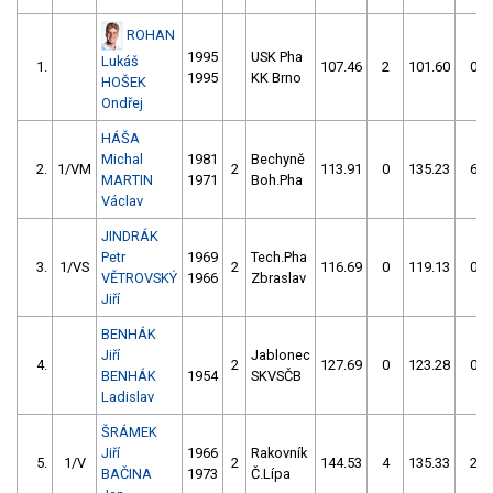
ROHAN
1995
USK Pha
Lukáš
1.
107.46
2
101.60
0
1995
KK Brno
HOŠEK
Ondřej
HÁŠA
Michal
1981
Bechyně
2.
1/VM
2
113.91
0
135.23
6
MARTIN
1971
Boh.Pha
Václav
JINDRÁK
Petr
1969
Tech.Pha
3.
1/VS
2
116.69
0
119.13
0
VĚTROVSKÝ
1966
Zbraslav
Jiří
BENHÁK
Jiří
Jablonec
4.
2
127.69
0
123.28
0
BENHÁK
1954
SKVSČB
Ladislav
ŠRÁMEK
Jiří
1966
Rakovník
5.
1/V
2
144.53
4
135.33
2
BAČINA
1973
Č.Lípa