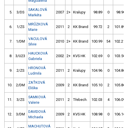
Magdaléna
SAKALOVÁ
5.
3/DS
2007
2+
Kralupy
98.89
0
98.90
Markéta
MRŮZKOVÁ
6.
1/ZS
2011
2
KK Brand
99.72
2
101.89
Marie
VACULOVÁ
7.
1/DM
2010
2+
KK Brand
100.99
54
102.21
Silvie
HAUCKOVÁ
8.
3/U23
2002
2+
KVS HK
102.69
0
103.50
Gabriela
HRONOVÁ
9.
2/ZS
2011
2
Kralupy
104.96
0
104.86
Ludmila
ZAŤKOVÁ
10.
2/DM
2009
2
KK Brand
105.10
2
105.86
Eliška
SAMKOVÁ
11.
3/ZS
2011
2
Třebech.
102.03
4
106.09
Valerie
DAVIDOVÁ
12.
3/DM
2009
2
KVS HK
108.98
0
106.16
Michaela
MACHUTOVÁ