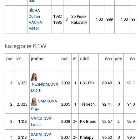
Jan
JÍCHA
Dušan
1982
So Písek
3
4.00
999
4.00
999
VÁCHA
1985
Rakovník
Viktor
kategorie K1W
por.
vk
jméno
nar.
vt
oddíl
čas
pen
čas
1.
1/U23
2002
1
USK Pha
89.48
0
93.10
NESNÍDALOVÁ
Lucie
SAMKOVÁ
2.
2/U23
2005
1
Třebech.
92.41
0
94.08
Olga
VACULOVÁ
3.
1/DS
2008
2+
KK Brand
92.67
2
92.92
Lucie
SAKALOVÁ
4.
2/DS
2007
2+
Kralupy
96.50
0
99.57