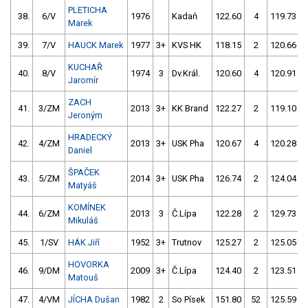
PLETICHA
38.
6/V
1976
Kadaň
122.60
4
119.73
Marek
39.
7/V
HAUCK Marek
1977
3+
KVS HK
118.15
2
120.66
KUCHAŘ
40.
8/V
1974
3
Dv.Král.
120.60
4
120.91
Jaromír
ZACH
41.
3/ZM
2013
3+
KK Brand
122.27
2
119.10
Jeroným
HRADECKÝ
42.
4/ZM
2013
3+
USK Pha
120.67
4
120.28
Daniel
ŠPAČEK
43.
5/ZM
2014
3+
USK Pha
126.74
2
124.04
Matyáš
KOMÍNEK
44.
6/ZM
2013
3
Č.Lípa
122.28
2
129.73
Mikuláš
45.
1/SV
HÁK Jiří
1952
3+
Trutnov
125.27
2
125.05
HOVORKA
46.
9/DM
2009
3+
Č.Lípa
124.40
2
123.51
Matouš
47.
4/VM
JÍCHA Dušan
1982
2
So Písek
151.80
52
125.59