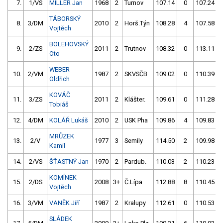
7.
1/VS
MILLER Jan
1968
2
Turnov
107.14
0
107.24
TÁBORSKÝ
8.
3/DM
2010
2
Horš.Týn
108.28
4
107.58
Vojtěch
BOLEHOVSKÝ
9.
2/ZS
2011
2
Trutnov
108.32
0
113.11
Oto
WEBER
10.
2/VM
1987
2
SKVSČB
109.02
0
110.39
Oldřich
KOVÁČ
11.
3/ZS
2011
2
Klášter.
109.61
0
111.28
Tobiáš
12.
4/DM
KOLÁŘ Lukáš
2010
2
USK Pha
109.86
4
109.83
MRŮZEK
13.
2/V
1977
3
Semily
114.50
2
109.98
Kamil
14.
2/VS
ŠŤASTNÝ Jan
1970
2
Pardub.
110.03
2
110.23
KOMÍNEK
15.
2/DS
2008
3+
Č.Lípa
112.88
8
110.45
Vojtěch
16.
3/VM
VANĚK Jiří
1987
2
Kralupy
112.61
0
110.53
SLÁDEK