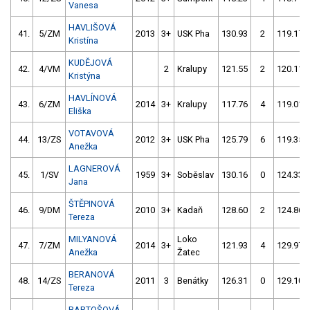
Vanesa
HAVLIŠOVÁ
41.
5/ZM
2013
3+
USK Pha
130.93
2
119.17
Kristína
KUDĚJOVÁ
42.
4/VM
2
Kralupy
121.55
2
120.11
Kristýna
HAVLÍNOVÁ
43.
6/ZM
2014
3+
Kralupy
117.76
4
119.01
Eliška
VOTAVOVÁ
44.
13/ZS
2012
3+
USK Pha
125.79
6
119.35
Anežka
LAGNEROVÁ
45.
1/SV
1959
3+
Soběslav
130.16
0
124.33
Jana
ŠTĚPINOVÁ
46.
9/DM
2010
3+
Kadaň
128.60
2
124.86
Tereza
MILYANOVÁ
Loko
47.
7/ZM
2014
3+
121.93
4
129.97
Anežka
Žatec
BERANOVÁ
48.
14/ZS
2011
3
Benátky
126.31
0
129.10
Tereza
BARTOŠOVÁ