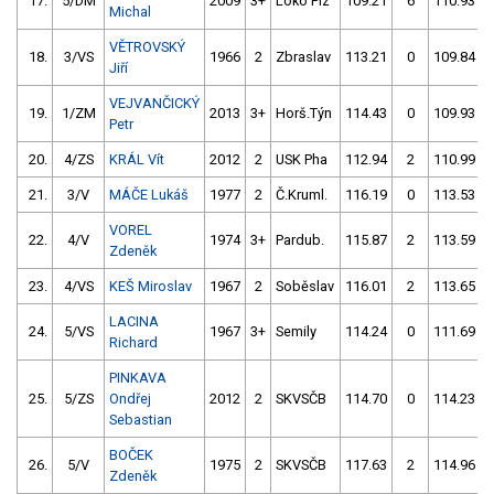
17.
5/DM
2009
3+
Loko Plz
109.21
6
110.93
Michal
VĚTROVSKÝ
18.
3/VS
1966
2
Zbraslav
113.21
0
109.84
Jiří
VEJVANČICKÝ
19.
1/ZM
2013
3+
Horš.Týn
114.43
0
109.93
Petr
20.
4/ZS
KRÁL Vít
2012
2
USK Pha
112.94
2
110.99
21.
3/V
MÁČE Lukáš
1977
2
Č.Kruml.
116.19
0
113.53
VOREL
22.
4/V
1974
3+
Pardub.
115.87
2
113.59
Zdeněk
23.
4/VS
KEŠ Miroslav
1967
2
Soběslav
116.01
2
113.65
LACINA
24.
5/VS
1967
3+
Semily
114.24
0
111.69
Richard
PINKAVA
25.
5/ZS
Ondřej
2012
2
SKVSČB
114.70
0
114.23
Sebastian
BOČEK
26.
5/V
1975
2
SKVSČB
117.63
2
114.96
Zdeněk