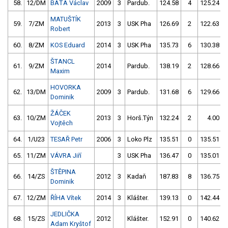
58.
12/DM
BAŤA Václav
2009
3
Pardub.
124.58
4
125.24
MATUŠTÍK
59.
7/ZM
2013
3
USK Pha
126.69
2
122.63
Robert
60.
8/ZM
KOS Eduard
2014
3
USK Pha
135.73
6
130.38
ŠTANCL
61.
9/ZM
2014
Pardub.
138.19
2
128.66
Maxim
HOVORKA
62.
13/DM
2009
3
Pardub.
131.68
6
129.66
Dominik
ŽÁČEK
63.
10/ZM
2013
3
Horš.Týn
132.24
2
4.00
Vojtěch
64.
1/U23
TESAŘ Petr
2006
3
Loko Plz
135.51
0
135.51
65.
11/ZM
VÁVRA Jiří
3
USK Pha
136.47
0
135.01
ŠTĚPINA
66.
14/ZS
2012
3
Kadaň
187.83
8
136.75
Dominik
67.
12/ZM
ŘÍHA Vítek
2014
3
Klášter.
139.13
0
142.44
JEDLIČKA
68.
15/ZS
2012
Klášter.
152.91
0
140.62
Adam Kryštof