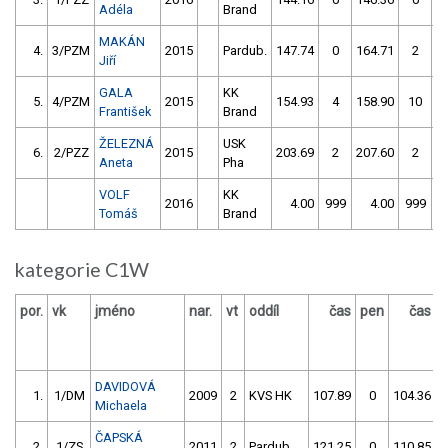
Adéla
Brand
MAKÁN
4.
3/PZM
2015
Pardub.
147.74
0
164.71
2
Jiří
GALA
KK
5.
4/PZM
2015
154.93
4
158.90
10
František
Brand
ŽELEZNÁ
USK
6.
2/PZZ
2015
203.69
2
207.60
2
Aneta
Pha
VOLF
KK
2016
4.00
999
4.00
999
Tomáš
Brand
kategorie C1W
por.
vk
jméno
nar.
vt
oddíl
čas
pen
čas
p
DAVIDOVÁ
1.
1/DM
2009
2
KVS HK
107.89
0
104.36
Michaela
ČAPSKÁ
2.
1/ZS
2011
2
Pardub.
121.25
0
110.85