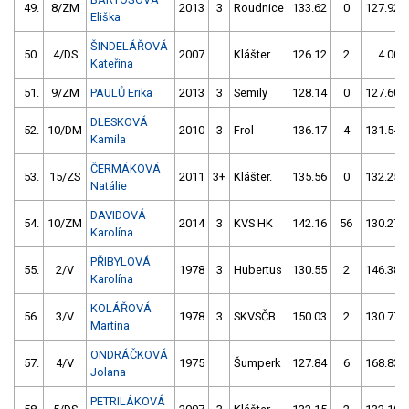
49.
8/ZM
2013
3
Roudnice
133.62
0
127.92
Eliška
ŠINDELÁŘOVÁ
50.
4/DS
2007
Klášter.
126.12
2
4.00
Kateřina
51.
9/ZM
PAULŮ Erika
2013
3
Semily
128.14
0
127.60
DLESKOVÁ
52.
10/DM
2010
3
Frol
136.17
4
131.54
Kamila
ČERMÁKOVÁ
53.
15/ZS
2011
3+
Klášter.
135.56
0
132.25
Natálie
DAVIDOVÁ
54.
10/ZM
2014
3
KVS HK
142.16
56
130.27
Karolína
PŘIBYLOVÁ
55.
2/V
1978
3
Hubertus
130.55
2
146.38
Karolína
KOLÁŘOVÁ
56.
3/V
1978
3
SKVSČB
150.03
2
130.77
Martina
ONDRÁČKOVÁ
57.
4/V
1975
Šumperk
127.84
6
168.83
Jolana
PETRILÁKOVÁ