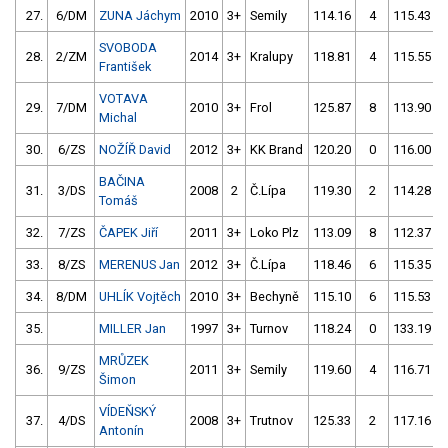
27.
6/DM
ZUNA Jáchym
2010
3+
Semily
114.16
4
115.43
SVOBODA
28.
2/ZM
2014
3+
Kralupy
118.81
4
115.55
František
VOTAVA
29.
7/DM
2010
3+
Frol
125.87
8
113.90
Michal
30.
6/ZS
NOŽÍŘ David
2012
3+
KK Brand
120.20
0
116.00
BAČINA
31.
3/DS
2008
2
Č.Lípa
119.30
2
114.28
Tomáš
32.
7/ZS
ČAPEK Jiří
2011
3+
Loko Plz
113.09
8
112.37
33.
8/ZS
MERENUS Jan
2012
3+
Č.Lípa
118.46
6
115.35
34.
8/DM
UHLÍK Vojtěch
2010
3+
Bechyně
115.10
6
115.53
35.
MILLER Jan
1997
3+
Turnov
118.24
0
133.19
MRŮZEK
36.
9/ZS
2011
3+
Semily
119.60
4
116.71
Šimon
VÍDEŇSKÝ
37.
4/DS
2008
3+
Trutnov
125.33
2
117.16
Antonín