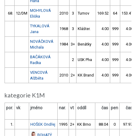
Hana
MOHYLOVÁ
68.
12/DM
2010
3
Turnov
169.52
64
153.47
Eliška
TYKALOVÁ
1968
3
Klášter.
4.00
999
4.00
Jana
NOVÁČKOVÁ
1984
3+
Benátky
4.00
999
4.00
Michala
BAČÁKOVÁ
2
USK Pha
4.00
999
4.00
Radka
VENCOVÁ
2010
2+
KK Brand
4.00
999
4.00
Alžběta
kategorie K1M
por.
vk
jméno
nar.
vt
oddíl
čas
pen
čas
1.
HOŠEK Ondřej
1995
2+
KK Brno
88.04
0
97.97
BOHATÝ