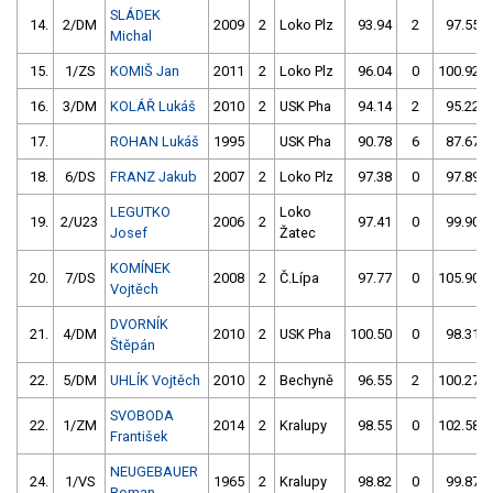
SLÁDEK
14.
2/DM
2009
2
Loko Plz
93.94
2
97.55
Michal
15.
1/ZS
KOMIŠ Jan
2011
2
Loko Plz
96.04
0
100.92
16.
3/DM
KOLÁŘ Lukáš
2010
2
USK Pha
94.14
2
95.22
17.
ROHAN Lukáš
1995
USK Pha
90.78
6
87.67
18.
6/DS
FRANZ Jakub
2007
2
Loko Plz
97.38
0
97.89
LEGUTKO
Loko
19.
2/U23
2006
2
97.41
0
99.90
Josef
Žatec
KOMÍNEK
20.
7/DS
2008
2
Č.Lípa
97.77
0
105.90
Vojtěch
DVORNÍK
21.
4/DM
2010
2
USK Pha
100.50
0
98.31
Štěpán
22.
5/DM
UHLÍK Vojtěch
2010
2
Bechyně
96.55
2
100.27
SVOBODA
22.
1/ZM
2014
2
Kralupy
98.55
0
102.58
František
NEUGEBAUER
24.
1/VS
1965
2
Kralupy
98.82
0
99.87
Roman