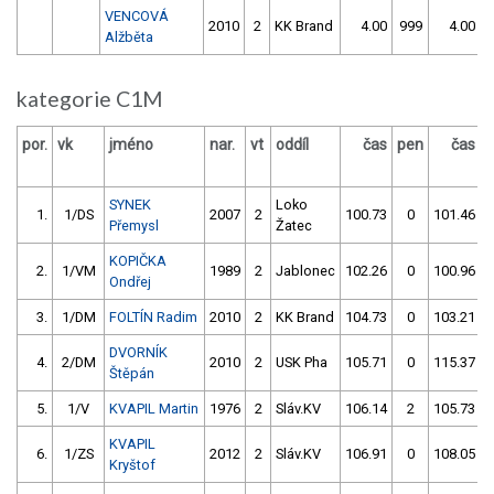
VENCOVÁ
2010
2
KK Brand
4.00
999
4.00
Alžběta
kategorie C1M
por.
vk
jméno
nar.
vt
oddíl
čas
pen
čas
p
SYNEK
Loko
1.
1/DS
2007
2
100.73
0
101.46
Přemysl
Žatec
KOPIČKA
2.
1/VM
1989
2
Jablonec
102.26
0
100.96
Ondřej
3.
1/DM
FOLTÍN Radim
2010
2
KK Brand
104.73
0
103.21
DVORNÍK
4.
2/DM
2010
2
USK Pha
105.71
0
115.37
Štěpán
5.
1/V
KVAPIL Martin
1976
2
Sláv.KV
106.14
2
105.73
KVAPIL
6.
1/ZS
2012
2
Sláv.KV
106.91
0
108.05
Kryštof