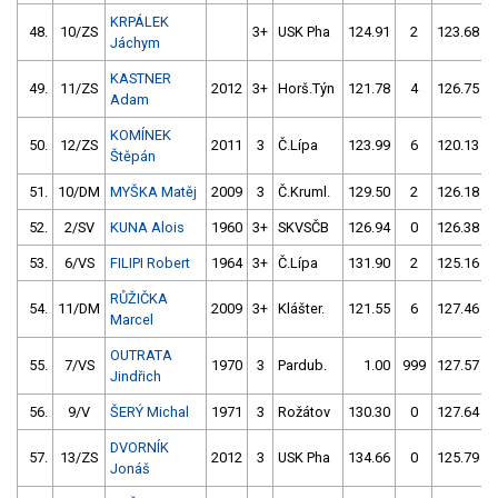
KRPÁLEK
48.
10/ZS
3+
USK Pha
124.91
2
123.68
Jáchym
KASTNER
49.
11/ZS
2012
3+
Horš.Týn
121.78
4
126.75
Adam
KOMÍNEK
50.
12/ZS
2011
3
Č.Lípa
123.99
6
120.13
Štěpán
51.
10/DM
MYŠKA Matěj
2009
3
Č.Kruml.
129.50
2
126.18
52.
2/SV
KUNA Alois
1960
3+
SKVSČB
126.94
0
126.38
53.
6/VS
FILIPI Robert
1964
3+
Č.Lípa
131.90
2
125.16
RŮŽIČKA
54.
11/DM
2009
3+
Klášter.
121.55
6
127.46
Marcel
OUTRATA
55.
7/VS
1970
3
Pardub.
1.00
999
127.57
Jindřich
56.
9/V
ŠERÝ Michal
1971
3
Rožátov
130.30
0
127.64
DVORNÍK
57.
13/ZS
2012
3
USK Pha
134.66
0
125.79
Jonáš