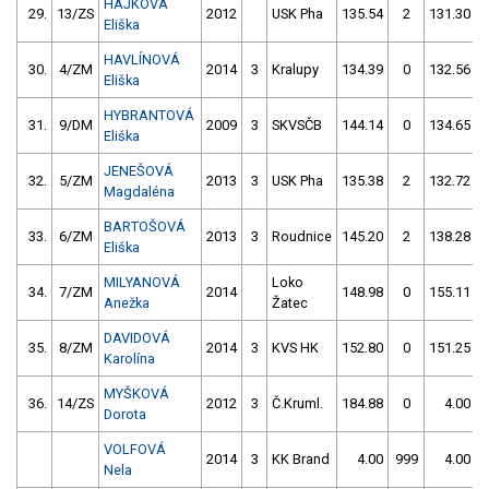
HÁJKOVÁ
29.
13/ZS
2012
USK Pha
135.54
2
131.30
Eliška
HAVLÍNOVÁ
30.
4/ZM
2014
3
Kralupy
134.39
0
132.56
Eliška
HYBRANTOVÁ
31.
9/DM
2009
3
SKVSČB
144.14
0
134.65
Eliška
JENEŠOVÁ
32.
5/ZM
2013
3
USK Pha
135.38
2
132.72
Magdaléna
BARTOŠOVÁ
33.
6/ZM
2013
3
Roudnice
145.20
2
138.28
Eliška
MILYANOVÁ
Loko
34.
7/ZM
2014
148.98
0
155.11
Anežka
Žatec
DAVIDOVÁ
35.
8/ZM
2014
3
KVS HK
152.80
0
151.25
Karolína
MYŠKOVÁ
36.
14/ZS
2012
3
Č.Kruml.
184.88
0
4.00
Dorota
VOLFOVÁ
2014
3
KK Brand
4.00
999
4.00
Nela