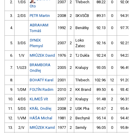
2.
1/DS
2007
2
Třebech.
88.22
0
92.06
Oto
3.
2/DS
PETR Martin
2008
2
SKVSČB
89.31
0
94.39
ABRAHAM
4.
1992
2
Benátky
92.13
0
97.70
Tomáš
SYNEK
Loko
5.
3/DS
2007
2
92.16
0
92.25
Přemysl
Žatec
6.
1/V
MRŮZEK David
1976
2
TJ Dukla
92.24
0
94.23
BRAMBORA
7.
1/U23
2005
2
Kralupy
93.05
0
96.49
Ondřej
8.
BOHATÝ Karel
2001
Třebech.
102.96
12
91.20
9.
1/DM
FOLTÍN Radim
2010
2
KK Brand
89.50
6
93.43
10.
4/DS
KLIMEŠ Vít
2007
2
Kralupy
91.48
2
96.35
11.
5/DS
KRÁL Ondřej
2008
2
USK Pha
91.67
2
95.44
12.
1/VM
HÁŠA Michal
1981
2
Bechyně
95.14
0
94.45
13.
2/V
MRŮZEK Kamil
1977
2
Semily
96.05
0
95.84