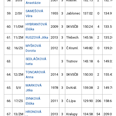
58.
5/DS
2007
3
Klášter.
132.15
2
132.10
Anastázie
SAMEŠOVÁ
59.
2/SV
1955
3
Jablonec
137.02
0
134.91
Věra
HYBRANTOVÁ
60.
11/DM
2009
3
SKVSČB
150.24
4
133.55
Eliška
61.
11/ZM
RUSZOVÁ Jitka
2013
3
Třebech.
145.56
2
135.20
MYŠKOVÁ
62.
16/ZS
2012
3
Č.Kruml.
149.82
0
139.20
Dorota
SEDLÁČKOVÁ
63.
3
Trutnov
143.18
6
149.32
Iveta
TONCAROVÁ
64.
12/ZM
2014
3
SKVSČB
150.30
2
155.43
Anna
MARKOVÁ
65.
5/V
1978
3
Dv.Král.
159.38
2
149.78
Jitka
SYNKOVÁ
66.
17/ZS
2011
3
Č.Lípa
129.90
206
158.65
Eliška
HRONOVÁ
67.
13/ZM
2013
3
Kralupy
134.58
54
209.01