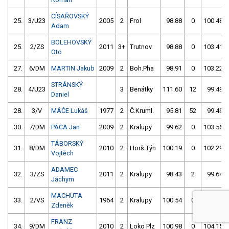
CÍSAŘOVSKÝ
25.
3/U23
2005
2
Frol
98.88
0
100.48
Adam
BOLEHOVSKÝ
25.
2/ZS
2011
3+
Trutnov
98.88
0
103.41
Oto
27.
6/DM
MARTIN Jakub
2009
2
Boh.Pha
98.91
0
103.22
STRÁNSKÝ
28.
4/U23
3
Benátky
111.60
12
99.49
Daniel
28.
3/V
MÁČE Lukáš
1977
2
Č.Kruml.
95.81
52
99.49
30.
7/DM
PÁCA Jan
2009
2
Kralupy
99.62
0
103.56
TÁBORSKÝ
31.
8/DM
2010
2
Horš.Týn
100.19
0
102.29
Vojtěch
ADAMEC
32.
3/ZS
2011
2
Kralupy
98.43
2
99.64
Jáchym
MACHUTA
33.
2/VS
1964
2
Kralupy
100.54
0
101.96
Zdeněk
FRANZ
34.
9/DM
2010
2
Loko Plz
100.98
0
104.15