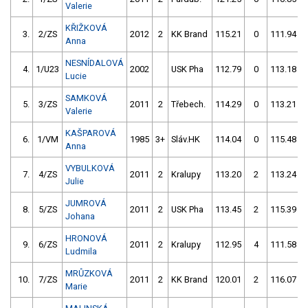
Valerie
KŘIŽKOVÁ
3.
2/ZS
2012
2
KK Brand
115.21
0
111.94
Anna
NESNÍDALOVÁ
4.
1/U23
2002
USK Pha
112.79
0
113.18
Lucie
SAMKOVÁ
5.
3/ZS
2011
2
Třebech.
114.29
0
113.21
Valerie
KAŠPAROVÁ
6.
1/VM
1985
3+
Sláv.HK
114.04
0
115.48
Anna
VYBULKOVÁ
7.
4/ZS
2011
2
Kralupy
113.20
2
113.24
Julie
JUMROVÁ
8.
5/ZS
2011
2
USK Pha
113.45
2
115.39
Johana
HRONOVÁ
9.
6/ZS
2011
2
Kralupy
112.95
4
111.58
Ludmila
MRŮZKOVÁ
10.
7/ZS
2011
2
KK Brand
120.01
2
116.07
Marie