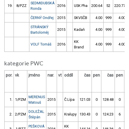
SEDMIDUBSKÁ
19.
8/PZZ
2016
USK Pha
200.64
52
220.77
Ronda
ČERNÝ Ondřej
2015
SKVSČB
4.00
999
4.00
STRÁNSKÝ
2015
Kadaň
4.00
999
4.00
Bartoloměj
KK
VOLF Tomáš
2016
4.00
999
4.00
Brand
kategorie PWC
por.
vk
jméno
nar.
vt
oddíl
čas
pen
čas
pen
v
MERENUS
1.
1/PZM
2015
Č.Lípa
121.03
0
128.48
0
Matouš
DOLEŽAL
2.
2/PZM
2015
Kralupy
130.43
0
124.23
6
Štěpán
PEŠKOVÁ
KK
3.
1/PZZ
2016
144.16
0
146.36
0