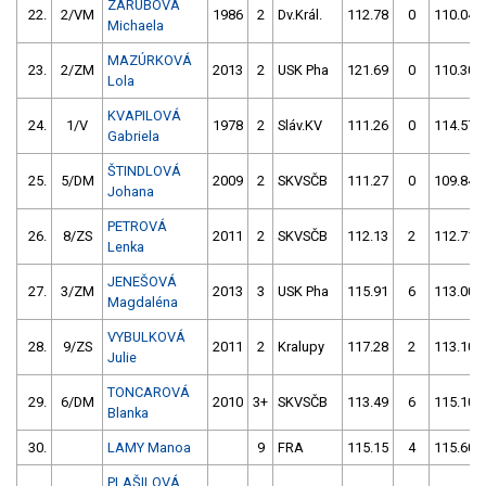
ZÁRUBOVÁ
22.
2/VM
1986
2
Dv.Král.
112.78
0
110.04
Michaela
MAZÚRKOVÁ
23.
2/ZM
2013
2
USK Pha
121.69
0
110.30
Lola
KVAPILOVÁ
24.
1/V
1978
2
Sláv.KV
111.26
0
114.57
Gabriela
ŠTINDLOVÁ
25.
5/DM
2009
2
SKVSČB
111.27
0
109.84
Johana
PETROVÁ
26.
8/ZS
2011
2
SKVSČB
112.13
2
112.71
Lenka
JENEŠOVÁ
27.
3/ZM
2013
3
USK Pha
115.91
6
113.00
Magdaléna
VYBULKOVÁ
28.
9/ZS
2011
2
Kralupy
117.28
2
113.10
Julie
TONCAROVÁ
29.
6/DM
2010
3+
SKVSČB
113.49
6
115.10
Blanka
30.
LAMY Manoa
9
FRA
115.15
4
115.60
PLAŠILOVÁ