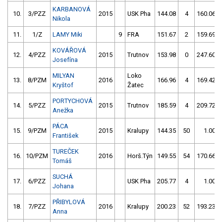
KARBANOVÁ
10.
3/PZZ
2015
USK Pha
144.08
4
160.06
Nikola
11.
1/Z
LAMY Miki
9
FRA
151.67
2
159.69
KOVÁŘOVÁ
12.
4/PZZ
2015
Trutnov
153.98
0
247.60
Josefína
MILYAN
Loko
13.
8/PZM
2016
166.96
4
169.42
Kryštof
Žatec
PORTYCHOVÁ
14.
5/PZZ
2015
Trutnov
185.59
4
209.72
Anežka
PÁCA
15.
9/PZM
2015
Kralupy
144.35
50
1.00
František
TUREČEK
16.
10/PZM
2016
Horš.Týn
149.55
54
170.66
Tomáš
SUCHÁ
17.
6/PZZ
USK Pha
205.77
4
1.00
Johana
PŘIBYLOVÁ
18.
7/PZZ
2016
Kralupy
200.23
52
193.23
Anna