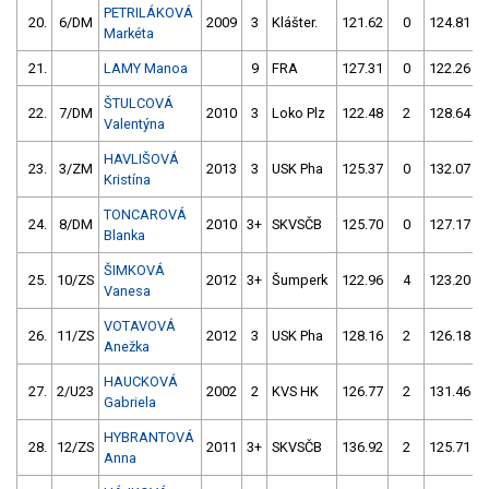
PETRILÁKOVÁ
20.
6/DM
2009
3
Klášter.
121.62
0
124.81
Markéta
21.
LAMY Manoa
9
FRA
127.31
0
122.26
ŠTULCOVÁ
22.
7/DM
2010
3
Loko Plz
122.48
2
128.64
Valentýna
HAVLIŠOVÁ
23.
3/ZM
2013
3
USK Pha
125.37
0
132.07
Kristína
TONCAROVÁ
24.
8/DM
2010
3+
SKVSČB
125.70
0
127.17
Blanka
ŠIMKOVÁ
25.
10/ZS
2012
3+
Šumperk
122.96
4
123.20
Vanesa
VOTAVOVÁ
26.
11/ZS
2012
3
USK Pha
128.16
2
126.18
Anežka
HAUCKOVÁ
27.
2/U23
2002
2
KVS HK
126.77
2
131.46
Gabriela
HYBRANTOVÁ
28.
12/ZS
2011
3+
SKVSČB
136.92
2
125.71
Anna