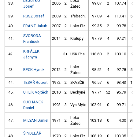
LEGUTKO
Loko
38.
2006
2
99.07
2
107.74
6
Josef
Žatec
39.
RUSZ Josef
2009
2
Třebech.
97.09
4
113.41
50
40.
FRANZ Jakub
2007
2
Loko Plz
99.35
2
99.78
2
SVOBODA
41.
2014
2
Kralupy
97.79
4
97.21
6
František
KRPÁLEK
42.
3+
USK Pha
118.60
2
100.10
2
Jáchym
Loko
43.
BECK Hynek
2012
2
98.52
4
97.78
54
Žatec
44.
TESAŘ Robert
1972
2
SKVSČB
96.57
6
93.43
10
45.
UHLÍK Vojtěch
2010
2
Bechyně
97.74
52
96.79
6
SUCHÁNEK
46.
1993
3
Vys.Mýto
102.91
0
99.71
4
Daniel
Loko
47.
MILYAN Daniel
1971
2
103.18
0
4.00
999
Žatec
ŠINDELÁŘ
48.
1970
2
Loko Plz
108.19
0
103.35
0