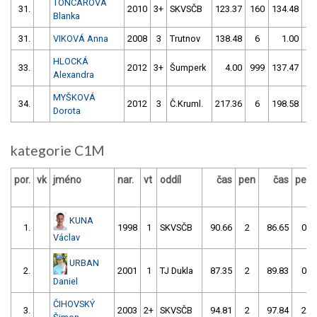
TONCAROVÁ
31.
2010
3+
SKVSČB
123.37
160
134.48
1
Blanka
31.
VIKOVÁ Anna
2008
3
Trutnov
138.48
6
1.00
99
HLOCKÁ
33.
2012
3+
Šumperk
4.00
999
137.47
5
Alexandra
MYŠKOVÁ
34.
2012
3
Č.Kruml.
217.36
6
198.58
4
Dorota
kategorie C1M
por.
vk
jméno
nar.
vt
oddíl
čas
pen
čas
pen
KUNA
1.
1998
1
SKVSČB
90.66
2
86.65
0
Václav
URBAN
2.
2001
1
TJ Dukla
87.35
2
89.83
0
Daniel
ČIHOVSKÝ
3.
2003
2+
SKVSČB
94.81
2
97.84
2