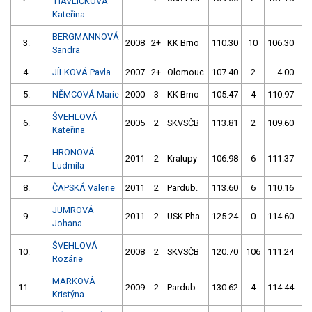
HAVLÍČKOVÁ
Kateřina
BERGMANNOVÁ
3.
2008
2+
KK Brno
110.30
10
106.30
2
Sandra
4.
JÍLKOVÁ Pavla
2007
2+
Olomouc
107.40
2
4.00
99
5.
NĚMCOVÁ Marie
2000
3
KK Brno
105.47
4
110.97
6
ŠVEHLOVÁ
6.
2005
2
SKVSČB
113.81
2
109.60
2
Kateřina
HRONOVÁ
7.
2011
2
Kralupy
106.98
6
111.37
1
Ludmila
8.
ČAPSKÁ Valerie
2011
2
Pardub.
113.60
6
110.16
4
JUMROVÁ
9.
2011
2
USK Pha
125.24
0
114.60
0
Johana
ŠVEHLOVÁ
10.
2008
2
SKVSČB
120.70
106
111.24
4
Rozárie
MARKOVÁ
11.
2009
2
Pardub.
130.62
4
114.44
2
Kristýna