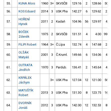
55.
KUNA Alois
1960
3+
SKVSČB
129.16
2
128.66
50
56.
KOS Eduard
2014
3
USK Pha
142.27
6
129.62
2
HOŘENÍ
57.
2011
2
Kadaň
104.96
56
129.97
4
Hynek
BOČEK
58.
1975
2
SKVSČB
131.51
4
4.00
999
Zdeněk
59.
FILIPI Robert
1964
3+
Č.Lípa
132.74
4
147.68
2
OLŠÁK
60.
2001
3
Č.Kruml.
149.66
6
134.06
4
Matyáš
OUTRATA
61.
1970
3
Pardub.
136.41
2
145.64
4
Jindřich
KRPÁLEK
62.
3+
USK Pha
127.04
12
121.00
56
Jáchym
MATUŠTÍK
63.
2013
3
USK Pha
131.30
8
123.75
16
Robert
DVORNÍK
64.
2012
3
USK Pha
142.00
12
132.53
8
Jonáš