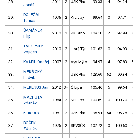
28.
2011
2
USK Pha
93.33
4
94.34
4
Jonáš
DOLEŽAL
29.
1976
2
Kralupy
99.64
0
97.71
0
Tomáš
ŠAMÁNEK
30.
2010
2
KK Brno
108.10
2
97.94
0
Filip
TÁBORSKÝ
31.
2010
2
Horš.Týn
101.62
0
94.93
4
Vojtěch
32.
KVAPIL Ondřej
2007
2
Vys.Mýto
94.97
4
97.83
56
MEDŘICKÝ
33.
USK Pha
123.69
52
99.34
0
Ludvík
34.
MERENUS Jan
2012
3+
Č.Lípa
106.46
6
99.64
0
MACHUTA
35.
1964
2
Kralupy
100.89
0
100.20
0
Zdeněk
36.
KLÍR Oto
1981
2
USK Pha
95.91
54
96.28
4
BOČEK
37.
1975
2
SKVSČB
102.72
0
100.60
0
Zdeněk