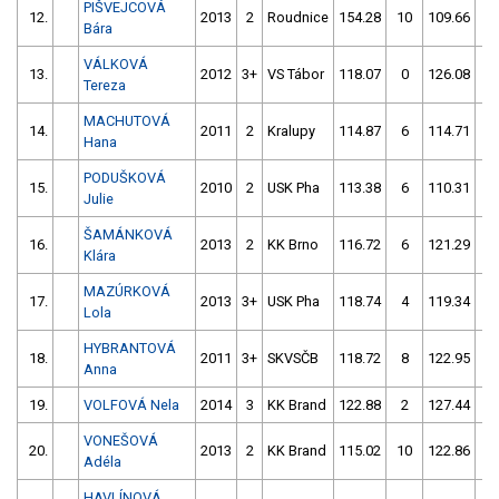
PIŠVEJCOVÁ
12.
2013
2
Roudnice
154.28
10
109.66
8
Bára
VÁLKOVÁ
13.
2012
3+
VS Tábor
118.07
0
126.08
4
Tereza
MACHUTOVÁ
14.
2011
2
Kralupy
114.87
6
114.71
4
Hana
PODUŠKOVÁ
15.
2010
2
USK Pha
113.38
6
110.31
15
Julie
ŠAMÁNKOVÁ
16.
2013
2
KK Brno
116.72
6
121.29
2
Klára
MAZÚRKOVÁ
17.
2013
3+
USK Pha
118.74
4
119.34
8
Lola
HYBRANTOVÁ
18.
2011
3+
SKVSČB
118.72
8
122.95
0
Anna
19.
VOLFOVÁ Nela
2014
3
KK Brand
122.88
2
127.44
5
VONEŠOVÁ
20.
2013
2
KK Brand
115.02
10
122.86
4
Adéla
HAVLÍNOVÁ