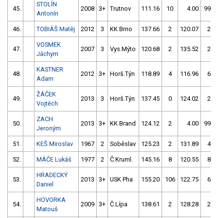
STOLÍN
45.
2008
3+
Trutnov
111.16
10
4.00
999
Antonín
46.
TOBIÁŠ Matěj
2012
3
KK Brno
137.66
2
120.07
2
VOSMEK
47.
2007
3
Vys.Mýto
120.68
2
135.52
2
Jáchym
KASTNER
48.
2012
3+
Horš.Týn
118.89
4
116.96
6
Adam
ŽÁČEK
49.
2013
3
Horš.Týn
137.45
0
124.02
2
Vojtěch
ZACH
50.
2013
3+
KK Brand
124.12
2
4.00
999
Jeroným
51.
KEŠ Miroslav
1967
2
Soběslav
125.23
2
131.89
4
52.
MÁČE Lukáš
1977
2
Č.Kruml.
145.16
8
120.55
8
HRADECKÝ
53.
2013
3+
USK Pha
155.20
106
122.75
6
Daniel
HOVORKA
54.
2009
3+
Č.Lípa
138.61
2
128.28
2
Matouš