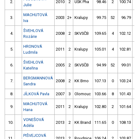
2.
2010
2
USK Pha
98.46
2
100.74
6
Julie
MACHUTOVÁ
3.
2003
2+
Kralupy
99.75
52
96.79
4
Iva
ŠVEHLOVÁ
4.
2008
2
SKVSČB
109.65
4
102.12
0
Rozárie
HRONOVÁ
5.
2011
2
Kralupy
105.01
4
102.81
0
Ludmila
ŠVEHLOVÁ
6.
2005
2
SKVSČB
94.99
52
99.01
4
Kateřina
BERGMANNOVÁ
7.
2008
2
KK Brno
107.13
0
103.24
0
Sandra
8.
JÍLKOVÁ Pavla
2007
3
Olomouc
103.66
8
101.43
2
MACHUTOVÁ
9.
2011
2
Kralupy
102.80
2
101.64
2
Hana
VONEŠOVÁ
10.
2013
2
KK Brand
111.65
0
108.13
0
Adéla
PIŠVEJCOVÁ
11.
2013
2
Roudnice
106.24
2
103.87
6