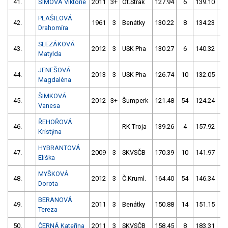
41.
ŠÍMOVÁ Viktorie
2011
3+
Ot.Strak
127.94
6
139.10
2
PLAŠILOVÁ
42.
1961
3
Benátky
130.22
8
134.23
2
Drahomíra
SLEZÁKOVÁ
43.
2012
3
USK Pha
130.27
6
140.32
5
Matylda
JENEŠOVÁ
44.
2013
3
USK Pha
126.74
10
132.05
6
Magdaléna
ŠIMKOVÁ
45.
2012
3+
Šumperk
121.48
54
124.24
1
Vanesa
ŘEHOŘOVÁ
46.
RK Troja
139.26
4
157.92
8
Kristýna
HYBRANTOVÁ
47.
2009
3
SKVSČB
170.39
10
141.97
8
Eliška
MYŠKOVÁ
48.
2012
3
Č.Kruml.
164.40
54
146.34
4
Dorota
BERANOVÁ
49.
2011
3
Benátky
150.88
14
151.15
4
Tereza
50.
ČERNÁ Kateřina
2011
3
SKVSČB
158.45
8
183.31
10