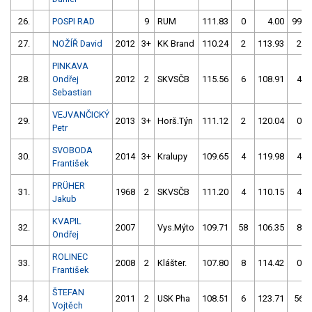
26.
POSPI RAD
9
RUM
111.83
0
4.00
999
27.
NOŽÍŘ David
2012
3+
KK Brand
110.24
2
113.93
2
PINKAVA
28.
Ondřej
2012
2
SKVSČB
115.56
6
108.91
4
Sebastian
VEJVANČICKÝ
29.
2013
3+
Horš.Týn
111.12
2
120.04
0
Petr
SVOBODA
30.
2014
3+
Kralupy
109.65
4
119.98
4
František
PRÜHER
31.
1968
2
SKVSČB
111.20
4
110.15
4
Jakub
KVAPIL
32.
2007
Vys.Mýto
109.71
58
106.35
8
Ondřej
ROLINEC
33.
2008
2
Klášter.
107.80
8
114.42
0
František
ŠTEFAN
34.
2011
2
USK Pha
108.51
6
123.71
56
Vojtěch