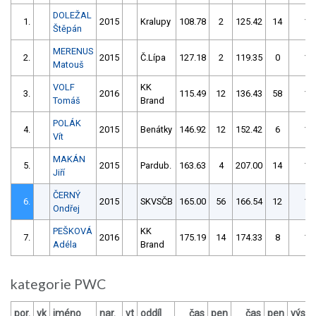
DOLEŽAL
1.
2015
Kralupy
108.78
2
125.42
14
11
Štěpán
MERENUS
2.
2015
Č.Lípa
127.18
2
119.35
0
11
Matouš
VOLF
KK
3.
2016
115.49
12
136.43
58
12
Tomáš
Brand
POLÁK
4.
2015
Benátky
146.92
12
152.42
6
15
Vít
MAKÁN
5.
2015
Pardub.
163.63
4
207.00
14
16
Jiří
ČERNÝ
6.
2015
SKVSČB
165.00
56
166.54
12
17
Ondřej
PEŠKOVÁ
KK
7.
2016
175.19
14
174.33
8
18
Adéla
Brand
kategorie PWC
por.
vk
jméno
nar.
vt
oddíl
čas
pen
čas
pen
výsle