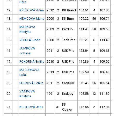
Bára
12.
KŘIŽKOVÁ Anna
2012
2
KK Brand
104.61
4
107.86
4
13.
NĚMCOVÁ Marie
2000
3
KK Brno
109.22
56
106.74
2
MARKOVÁ
14.
2009
2
Pardub.
111.43
58
109.60
0
Kristýna
15.
VESELÁ Linda
1980
2
Tech.Pha
105.23
6
113.49
6
JUMROVÁ
16.
2011
2
USK Pha
123.84
8
109.63
2
Johana
17.
POKORNÁ Emílie
2010
2
USK Pha
115.36
4
109.96
2
MAZÚRKOVÁ
18.
2013
2
USK Pha
109.59
6
106.46
6
Lola
19.
PETROVÁ Lenka
2011
2
SKVSČB
110.43
56
105.54
8
VAŇKOVÁ
20.
1991
2
Kralupy
108.58
12
111.89
2
Kristýna
KK
21.
KULIHOVÁ Jana
3+
112.56
2
117.93
0
Opava