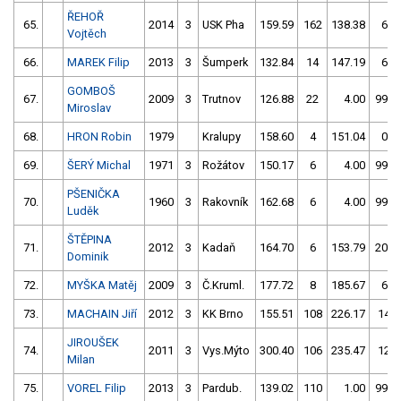
ŘEHOŘ
65.
2014
3
USK Pha
159.59
162
138.38
6
Vojtěch
66.
MAREK Filip
2013
3
Šumperk
132.84
14
147.19
6
GOMBOŠ
67.
2009
3
Trutnov
126.88
22
4.00
999
Miroslav
68.
HRON Robin
1979
Kralupy
158.60
4
151.04
0
69.
ŠERÝ Michal
1971
3
Rožátov
150.17
6
4.00
999
PŠENIČKA
70.
1960
3
Rakovník
162.68
6
4.00
999
Luděk
ŠTĚPINA
71.
2012
3
Kadaň
164.70
6
153.79
206
Dominik
72.
MYŠKA Matěj
2009
3
Č.Kruml.
177.72
8
185.67
6
73.
MACHAIN Jiří
2012
3
KK Brno
155.51
108
226.17
14
JIROUŠEK
74.
2011
3
Vys.Mýto
300.40
106
235.47
12
Milan
75.
VOREL Filip
2013
3
Pardub.
139.02
110
1.00
999