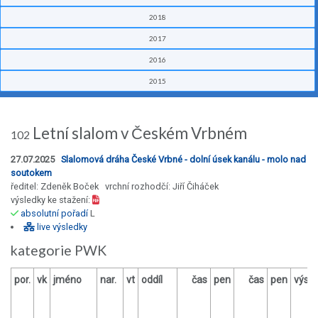
2018
2017
2016
2015
Letní slalom v Českém Vrbném
102
27.07.2025
Slalomová dráha České Vrbné - dolní úsek kanálu - molo nad
soutokem
ředitel: Zdeněk Boček vrchní rozhodčí: Jiří Čiháček
výsledky ke stažení:
absolutní pořadí
L
live výsledky
kategorie PWK
por.
vk
jméno
nar.
vt
oddíl
čas
pen
čas
pen
výsl