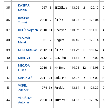
KAŠPAR
35.
1967
3
SKŽižkov
113.06
2
129.10
0
Martin
BAČINA
36.
2008
2
Č.Lípa
113.07
2
122.04
8
Tomáš
37.
UHLÍK Vojtěch
2010
3+
Bechyně
113.92
2
111.39
4
VLADAŘ
38.
1981
2
Regent
110.49
6
129.14
4
Marek
39.
MERENUS Jan
2012
3+
Č.Lípa
111.72
8
113.67
4
40.
KRÁL Vít
2012
2
USK Pha
111.84
6
4.00
999
NEKUDA
41.
2010
3
KK Brno
119.08
12
115.98
2
Lukáš
42.
ČAPEK Jiří
2011
3+
Loko Plz
112.27
6
115.02
10
VOREL
43.
1974
3+
Pardub.
113.64
6
121.22
0
Zdeněk
VÍDEŇSKÝ
44.
2008
3+
Trutnov
114.86
6
120.97
6
Antonín