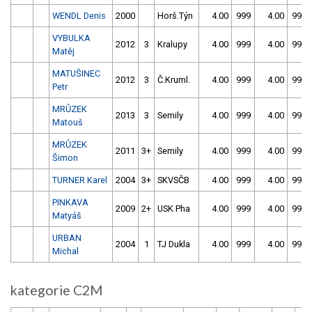
WENDL Denis
2000
Horš.Týn
4.00
999
4.00
999
VYBULKA
2012
3
Kralupy
4.00
999
4.00
999
Matěj
MATUŠINEC
2012
3
Č.Kruml.
4.00
999
4.00
999
Petr
MRŮZEK
2013
3
Semily
4.00
999
4.00
999
Matouš
MRŮZEK
2011
3+
Semily
4.00
999
4.00
999
Šimon
TURNER Karel
2004
3+
SKVSČB
4.00
999
4.00
999
PINKAVA
2009
2+
USK Pha
4.00
999
4.00
999
Matyáš
URBAN
2004
1
TJ Dukla
4.00
999
4.00
999
Michal
kategorie C2M