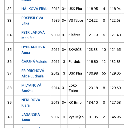
32.
HÁJKOVÁ Eliška
2012
3+
USK Pha
118.95
4
118.94
4
POSPÍŠILOVÁ
33.
1989
3+
VS Tábor
124.22
0
122.63
2
Jitka
PETRILÁKOVÁ
34.
2009
3+
Klášter.
121.19
6
121.40
8
Markéta
HYBRANTOVÁ
35.
2011
3+
SKVSČB
123.33
10
121.65
8
Anna
36.
ČAPSKÁ Valerie
2011
3
Pardub.
118.80
12
132.83
8
FRIDRICHOVÁ
37.
2012
3
USK Pha
130.98
56
129.05
2
Alice Ludmila
MILYANOVÁ
Loko
38.
2014
3+
123.18
8
129.60
6
Anežka
Žatec
NEKUDOVÁ
39.
2013
3+
KK Brno
134.10
0
127.58
4
Klára
JASANSKÁ
40.
2007
3
Vys.Mýto
131.06
2
145.95
5
Anna