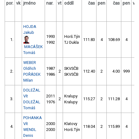
por.
vk
jméno
nar.
vt
oddíl
čas
pen
čas
pen
vý
HOJDA
Jakub
1993
Horš.Týn
1.
111.83
4
108.69
4
1992
TJ Dukla
MACÁŠEK
Tomáš
WEBER
Oldřich
1987
SKVSČB
2.
2
112.40
2
4.00
999
POŘÁDEK
1986
SKVSČB
Milan
DOLEŽAL
Vít
2011
Kralupy
3.
2
115.27
2
111.28
4
DOLEŽAL
1976
Kralupy
Tomáš
POHANKA
Vít
2000
Klatovy
4.
118.04
2
115.89
4
WENDL
2000
Horš.Týn
Denis