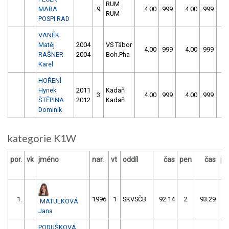
RUM
MARA
9
4.00
999
4.00
999
RUM
POSPI RAD
VANĚK
Matěj
2004
VS Tábor
4.00
999
4.00
999
RAŠNER
2004
Boh.Pha
Karel
HOŘENÍ
Hynek
2011
Kadaň
3
4.00
999
4.00
999
ŠTĚPINA
2012
Kadaň
Dominik
kategorie K1W
por.
vk
jméno
nar.
vt
oddíl
čas
pen
čas
pe
1.
1996
1
SKVSČB
92.14
2
93.29
0
MATULKOVÁ
Jana
PODUŠKOVÁ