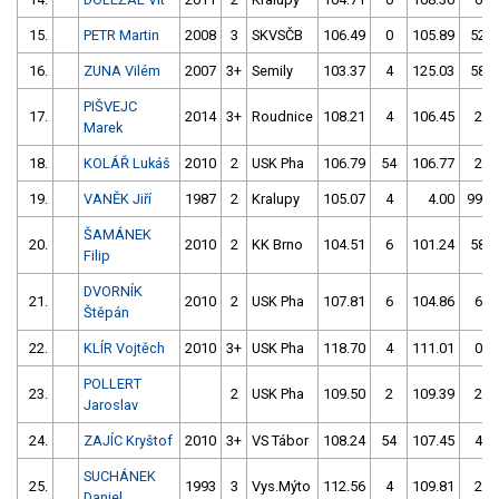
15.
PETR Martin
2008
3
SKVSČB
106.49
0
105.89
52
16.
ZUNA Vilém
2007
3+
Semily
103.37
4
125.03
58
PIŠVEJC
17.
2014
3+
Roudnice
108.21
4
106.45
2
Marek
18.
KOLÁŘ Lukáš
2010
2
USK Pha
106.79
54
106.77
2
19.
VANĚK Jiří
1987
2
Kralupy
105.07
4
4.00
999
ŠAMÁNEK
20.
2010
2
KK Brno
104.51
6
101.24
58
Filip
DVORNÍK
21.
2010
2
USK Pha
107.81
6
104.86
6
Štěpán
22.
KLÍR Vojtěch
2010
3+
USK Pha
118.70
4
111.01
0
POLLERT
23.
2
USK Pha
109.50
2
109.39
2
Jaroslav
24.
ZAJÍC Kryštof
2010
3+
VS Tábor
108.24
54
107.45
4
SUCHÁNEK
25.
1993
3
Vys.Mýto
112.56
4
109.81
2
Daniel