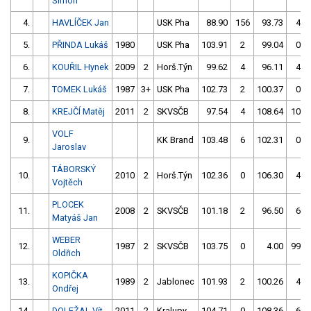
Šimon
4.
HAVLÍČEK Jan
USK Pha
88.90
156
93.73
4
5.
PŘINDA Lukáš
1980
USK Pha
103.91
2
99.04
0
6.
KOUŘIL Hynek
2009
2
Horš.Týn
99.62
4
96.11
4
7.
TOMEK Lukáš
1987
3+
USK Pha
102.73
2
100.37
0
8.
KREJČÍ Matěj
2011
2
SKVSČB
97.54
4
108.64
100
VOLF
9.
KK Brand
103.48
6
102.31
0
Jaroslav
TÁBORSKÝ
10.
2010
2
Horš.Týn
102.36
0
106.30
4
Vojtěch
PLOCEK
11.
2008
2
SKVSČB
101.18
2
96.50
6
Matyáš Jan
WEBER
12.
1987
2
SKVSČB
103.75
0
4.00
999
Oldřich
KOPIČKA
13.
1989
2
Jablonec
101.93
2
100.26
4
Ondřej
14.
DOLEŽAL Vít
2011
2
Kralupy
104.71
0
108.36
6