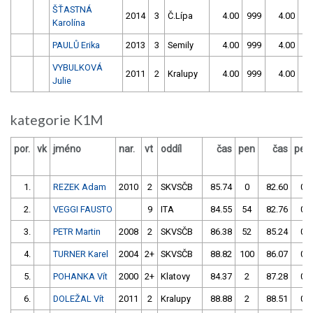
ŠŤASTNÁ
2014
3
Č.Lípa
4.00
999
4.00
99
Karolína
PAULŮ Erika
2013
3
Semily
4.00
999
4.00
99
VYBULKOVÁ
2011
2
Kralupy
4.00
999
4.00
99
Julie
kategorie K1M
por.
vk
jméno
nar.
vt
oddíl
čas
pen
čas
pen
1.
REZEK Adam
2010
2
SKVSČB
85.74
0
82.60
0
2.
VEGGI FAUSTO
9
ITA
84.55
54
82.76
0
3.
PETR Martin
2008
2
SKVSČB
86.38
52
85.24
0
4.
TURNER Karel
2004
2+
SKVSČB
88.82
100
86.07
0
5.
POHANKA Vít
2000
2+
Klatovy
84.37
2
87.28
0
6.
DOLEŽAL Vít
2011
2
Kralupy
88.88
2
88.51
0