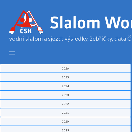
vodní slalom a sjezd: výsledky, žebříčky, data
2026
2025
2024
2023
2022
2021
2020
2019