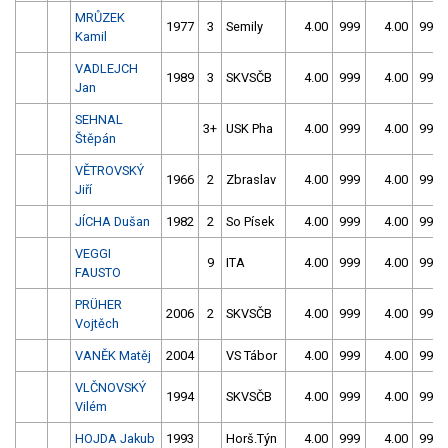
MRŮZEK
1977
3
Semily
4.00
999
4.00
999
Kamil
VADLEJCH
1989
3
SKVSČB
4.00
999
4.00
999
Jan
SEHNAL
3+
USK Pha
4.00
999
4.00
999
Štěpán
VĚTROVSKÝ
1966
2
Zbraslav
4.00
999
4.00
999
Jiří
JÍCHA Dušan
1982
2
So Písek
4.00
999
4.00
999
VEGGI
9
ITA
4.00
999
4.00
999
FAUSTO
PRÜHER
2006
2
SKVSČB
4.00
999
4.00
999
Vojtěch
VANĚK Matěj
2004
VS Tábor
4.00
999
4.00
999
VLČNOVSKÝ
1994
SKVSČB
4.00
999
4.00
999
Vilém
HOJDA Jakub
1993
Horš.Týn
4.00
999
4.00
999