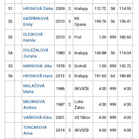
51.
HRONOVÁ Šárka
2009
2
Kralupy
112.72
58
114.95
5
KAŠPÁRKOVÁ
KK
52.
2010
3
199.76
56
156.41
1
Emily
Opava
DLESKOVÁ
53.
2010
3
Frol
1.00
999
183.60
4
Kamila
DOLEŽALOVÁ
54.
1980
3
Kralupy
140.88
56
114.04
10
Zuzana
55.
MARKOVÁ Jitka
1978
3
Dv.Král.
1.00
999
153.72
5
56.
HRONOVÁ Hana
2013
3
Kralupy
191.60
64
186.85
5
MULAČOVÁ
1986
SKVSČB
4.00
999
4.00
99
Marta
MILYANOVÁ
Loko
1987
2
4.00
999
4.00
99
Andrea
Žatec
VAŇKOVÁ Klára
2001
VS Tábor
4.00
999
4.00
99
TONCAROVÁ
2014
3
SKVSČB
4.00
999
4.00
99
Anna