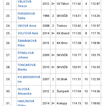
VÁLKOVÁ
22.
2012
3+
VS Tábor
111.62
4
112.87
2
Tereza
PURGEROVÁ
23.
1984
2
SKVSČB
114.31
6
114.26
2
Šárka
24.
VIKOVÁ Anna
2008
2
Trutnov
113.62
4
113.97
1
25.
VOLFOVÁ Nela
2014
3+
KK Brand
111.05
8
117.76
1
ŠAMÁNKOVÁ
26.
2013
2
KK Brno
117.28
2
118.96
2
Klára
ŠTINDLOVÁ
27.
2009
3+
SKVSČB
113.77
6
135.79
10
Johana
TONCAROVÁ
28.
2010
3+
SKVSČB
120.91
6
116.55
4
Blanka
KYLBERGEROVÁ
29.
2007
2
Ot.Strak
111.51
10
112.59
8
Iva
HLOCKÁ
30.
2012
2
Šumperk
117.04
10
114.56
8
Alexandra
HAVLÍNOVÁ
31.
2014
3+
Kralupy
114.15
10
118.60
4
Eliška