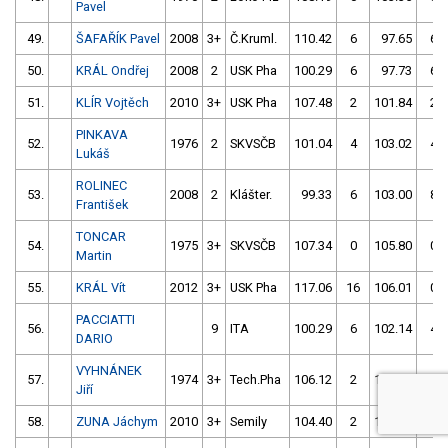
Pavel
49.
ŠAFAŘÍK Pavel
2008
3+
Č.Kruml.
110.42
6
97.65
6
50.
KRÁL Ondřej
2008
2
USK Pha
100.29
6
97.73
6
51.
KLÍR Vojtěch
2010
3+
USK Pha
107.48
2
101.84
2
PINKAVA
52.
1976
2
SKVSČB
101.04
4
103.02
4
Lukáš
ROLINEC
53.
2008
2
Klášter.
99.33
6
103.00
8
František
TONCAR
54.
1975
3+
SKVSČB
107.34
0
105.80
0
Martin
55.
KRÁL Vít
2012
3+
USK Pha
117.06
16
106.01
0
PACCIATTI
56.
9
ITA
100.29
6
102.14
4
DARIO
VYHNÁNEK
57.
1974
3+
Tech.Pha
106.12
2
104.39
2
Jiří
58.
ZUNA Jáchym
2010
3+
Semily
104.40
2
104.54
4