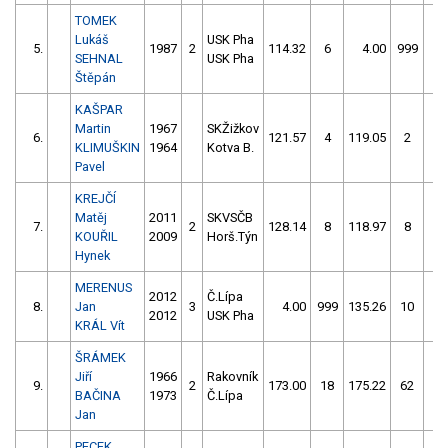
TOMEK
Lukáš
USK Pha
5.
1987
2
114.32
6
4.00
999
SEHNAL
USK Pha
Štěpán
KAŠPAR
Martin
1967
SKŽižkov
6.
121.57
4
119.05
2
KLIMUŠKIN
1964
Kotva B.
Pavel
KREJČÍ
Matěj
2011
SKVSČB
7.
2
128.14
8
118.97
8
KOUŘIL
2009
Horš.Týn
Hynek
MERENUS
2012
Č.Lípa
8.
Jan
3
4.00
999
135.26
10
2012
USK Pha
KRÁL Vít
ŠRÁMEK
Jiří
1966
Rakovník
9.
2
173.00
18
175.22
62
BAČINA
1973
Č.Lípa
Jan
PECEK