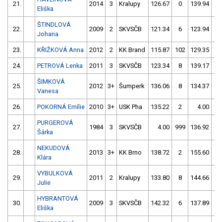
21.
2014
3
Kralupy
126.67
0
139.94
4
Eliška
ŠTINDLOVÁ
22.
2009
2
SKVSČB
121.34
6
123.94
6
Johana
23.
KŘIŽKOVÁ Anna
2012
2
KK Brand
115.87
102
129.35
0
24.
PETROVÁ Lenka
2011
3
SKVSČB
123.34
8
139.17
4
ŠIMKOVÁ
25.
2012
3+
Šumperk
136.06
8
134.37
2
Vanesa
26.
POKORNÁ Emílie
2010
3+
USK Pha
135.22
2
4.00
99
PURGEROVÁ
27.
1984
3
SKVSČB
4.00
999
136.92
2
Šárka
NEKUDOVÁ
28.
2013
3+
KK Brno
138.72
2
155.60
1
Klára
VYBULKOVÁ
29.
2011
2
Kralupy
133.80
8
144.66
8
Julie
HYBRANTOVÁ
30.
2009
3
SKVSČB
142.32
6
137.89
4
Eliška