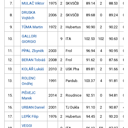
7.
MULAČ Viktor
1975
2
SKVSČB
89.14
2
88.53
0
DRUSKA
8.
2006
2
SKVSČB
89.68
0
89.24
0
Vojtěch
9.
TŮMA Martin
1972
2
Hubertus
90.90
2
90.22
0
GALLORI
10.
9
ITA
102.53
102
90.63
0
GIORGIO
11.
PÍPAL Zbyněk
2003
Frol
96.94
4
90.95
0
12.
BERAN Tobiáš
2008
2
Frol
91.62
0
87.66
8
13.
KOLÁŘ Lukáš
2010
2
USK Pha
89.81
2
91.66
6
ROLENC
13.
1991
Pardub.
103.37
4
91.81
0
Ondřej
PIŠVEJC
15.
2014
2
Roudnice
92.51
0
94.81
0
Marek
16.
URBAN Daniel
2001
TJ Dukla
91.10
2
90.87
4
17.
LEPÍK Filip
1976
2
Hubertus
94.45
2
93.20
0
VEGGI