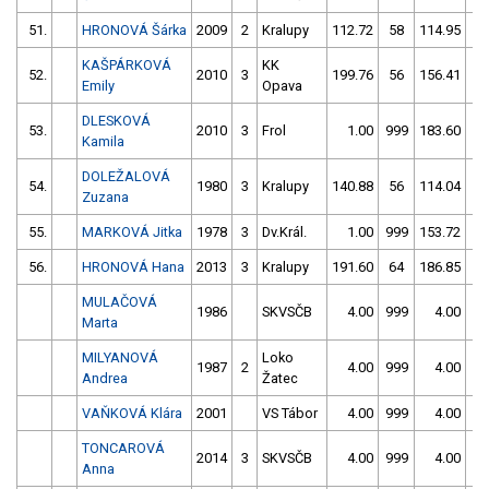
51.
HRONOVÁ Šárka
2009
2
Kralupy
112.72
58
114.95
5
KAŠPÁRKOVÁ
KK
52.
2010
3
199.76
56
156.41
1
Emily
Opava
DLESKOVÁ
53.
2010
3
Frol
1.00
999
183.60
4
Kamila
DOLEŽALOVÁ
54.
1980
3
Kralupy
140.88
56
114.04
10
Zuzana
55.
MARKOVÁ Jitka
1978
3
Dv.Král.
1.00
999
153.72
5
56.
HRONOVÁ Hana
2013
3
Kralupy
191.60
64
186.85
5
MULAČOVÁ
1986
SKVSČB
4.00
999
4.00
99
Marta
MILYANOVÁ
Loko
1987
2
4.00
999
4.00
99
Andrea
Žatec
VAŇKOVÁ Klára
2001
VS Tábor
4.00
999
4.00
99
TONCAROVÁ
2014
3
SKVSČB
4.00
999
4.00
99
Anna