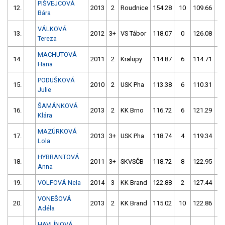
PIŠVEJCOVÁ
12.
2013
2
Roudnice
154.28
10
109.66
8
Bára
VÁLKOVÁ
13.
2012
3+
VS Tábor
118.07
0
126.08
4
Tereza
MACHUTOVÁ
14.
2011
2
Kralupy
114.87
6
114.71
4
Hana
PODUŠKOVÁ
15.
2010
2
USK Pha
113.38
6
110.31
15
Julie
ŠAMÁNKOVÁ
16.
2013
2
KK Brno
116.72
6
121.29
2
Klára
MAZÚRKOVÁ
17.
2013
3+
USK Pha
118.74
4
119.34
8
Lola
HYBRANTOVÁ
18.
2011
3+
SKVSČB
118.72
8
122.95
0
Anna
19.
VOLFOVÁ Nela
2014
3
KK Brand
122.88
2
127.44
5
VONEŠOVÁ
20.
2013
2
KK Brand
115.02
10
122.86
4
Adéla
HAVLÍNOVÁ