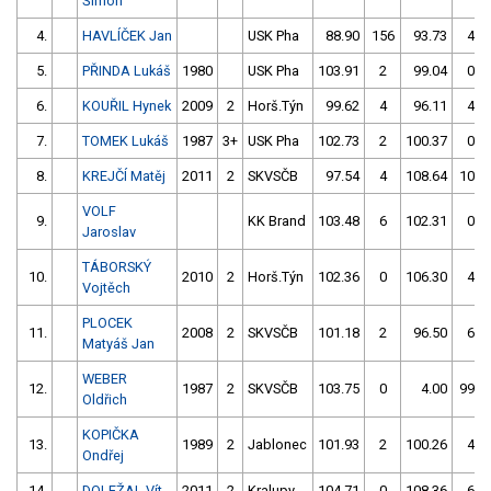
Šimon
4.
HAVLÍČEK Jan
USK Pha
88.90
156
93.73
4
5.
PŘINDA Lukáš
1980
USK Pha
103.91
2
99.04
0
6.
KOUŘIL Hynek
2009
2
Horš.Týn
99.62
4
96.11
4
7.
TOMEK Lukáš
1987
3+
USK Pha
102.73
2
100.37
0
8.
KREJČÍ Matěj
2011
2
SKVSČB
97.54
4
108.64
100
VOLF
9.
KK Brand
103.48
6
102.31
0
Jaroslav
TÁBORSKÝ
10.
2010
2
Horš.Týn
102.36
0
106.30
4
Vojtěch
PLOCEK
11.
2008
2
SKVSČB
101.18
2
96.50
6
Matyáš Jan
WEBER
12.
1987
2
SKVSČB
103.75
0
4.00
999
Oldřich
KOPIČKA
13.
1989
2
Jablonec
101.93
2
100.26
4
Ondřej
14.
DOLEŽAL Vít
2011
2
Kralupy
104.71
0
108.36
6