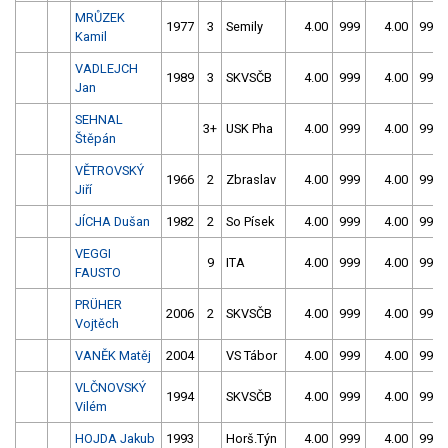
MRŮZEK
1977
3
Semily
4.00
999
4.00
999
Kamil
VADLEJCH
1989
3
SKVSČB
4.00
999
4.00
999
Jan
SEHNAL
3+
USK Pha
4.00
999
4.00
999
Štěpán
VĚTROVSKÝ
1966
2
Zbraslav
4.00
999
4.00
999
Jiří
JÍCHA Dušan
1982
2
So Písek
4.00
999
4.00
999
VEGGI
9
ITA
4.00
999
4.00
999
FAUSTO
PRÜHER
2006
2
SKVSČB
4.00
999
4.00
999
Vojtěch
VANĚK Matěj
2004
VS Tábor
4.00
999
4.00
999
VLČNOVSKÝ
1994
SKVSČB
4.00
999
4.00
999
Vilém
HOJDA Jakub
1993
Horš.Týn
4.00
999
4.00
999