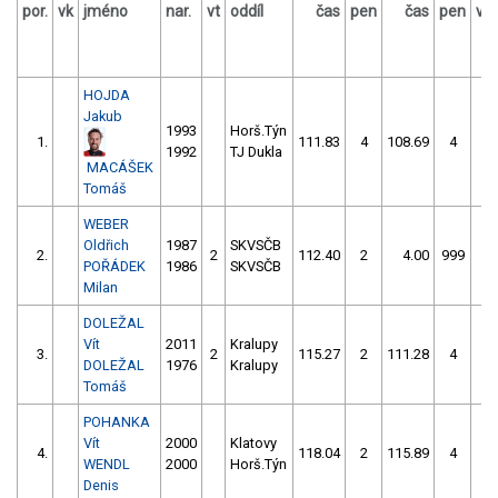
por.
vk
jméno
nar.
vt
oddíl
čas
pen
čas
pen
vý
HOJDA
Jakub
1993
Horš.Týn
1.
111.83
4
108.69
4
1992
TJ Dukla
MACÁŠEK
Tomáš
WEBER
Oldřich
1987
SKVSČB
2.
2
112.40
2
4.00
999
POŘÁDEK
1986
SKVSČB
Milan
DOLEŽAL
Vít
2011
Kralupy
3.
2
115.27
2
111.28
4
DOLEŽAL
1976
Kralupy
Tomáš
POHANKA
Vít
2000
Klatovy
4.
118.04
2
115.89
4
WENDL
2000
Horš.Týn
Denis