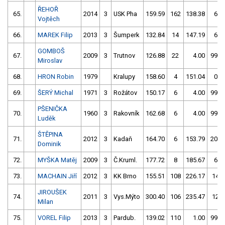
ŘEHOŘ
65.
2014
3
USK Pha
159.59
162
138.38
6
Vojtěch
66.
MAREK Filip
2013
3
Šumperk
132.84
14
147.19
6
GOMBOŠ
67.
2009
3
Trutnov
126.88
22
4.00
999
Miroslav
68.
HRON Robin
1979
Kralupy
158.60
4
151.04
0
69.
ŠERÝ Michal
1971
3
Rožátov
150.17
6
4.00
999
PŠENIČKA
70.
1960
3
Rakovník
162.68
6
4.00
999
Luděk
ŠTĚPINA
71.
2012
3
Kadaň
164.70
6
153.79
206
Dominik
72.
MYŠKA Matěj
2009
3
Č.Kruml.
177.72
8
185.67
6
73.
MACHAIN Jiří
2012
3
KK Brno
155.51
108
226.17
14
JIROUŠEK
74.
2011
3
Vys.Mýto
300.40
106
235.47
12
Milan
75.
VOREL Filip
2013
3
Pardub.
139.02
110
1.00
999