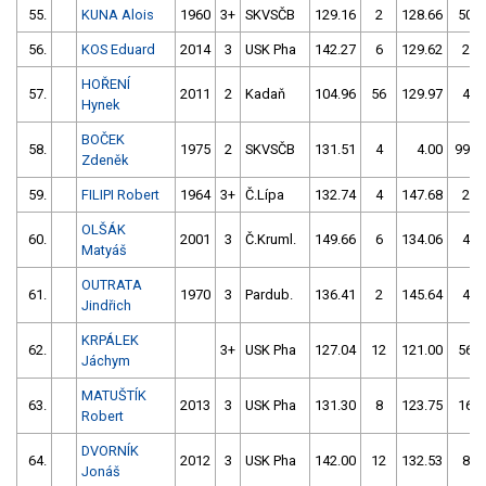
55.
KUNA Alois
1960
3+
SKVSČB
129.16
2
128.66
50
56.
KOS Eduard
2014
3
USK Pha
142.27
6
129.62
2
HOŘENÍ
57.
2011
2
Kadaň
104.96
56
129.97
4
Hynek
BOČEK
58.
1975
2
SKVSČB
131.51
4
4.00
999
Zdeněk
59.
FILIPI Robert
1964
3+
Č.Lípa
132.74
4
147.68
2
OLŠÁK
60.
2001
3
Č.Kruml.
149.66
6
134.06
4
Matyáš
OUTRATA
61.
1970
3
Pardub.
136.41
2
145.64
4
Jindřich
KRPÁLEK
62.
3+
USK Pha
127.04
12
121.00
56
Jáchym
MATUŠTÍK
63.
2013
3
USK Pha
131.30
8
123.75
16
Robert
DVORNÍK
64.
2012
3
USK Pha
142.00
12
132.53
8
Jonáš