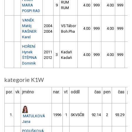
RUM
MARA
9
4.00
999
4.00
999
RUM
POSPI RAD
VANĚK
Matěj
2004
VS Tábor
4.00
999
4.00
999
RAŠNER
2004
Boh.Pha
Karel
HOŘENÍ
Hynek
2011
Kadaň
3
4.00
999
4.00
999
ŠTĚPINA
2012
Kadaň
Dominik
kategorie K1W
por.
vk
jméno
nar.
vt
oddíl
čas
pen
čas
pe
1.
1996
1
SKVSČB
92.14
2
93.29
0
MATULKOVÁ
Jana
PODUŠKOVÁ