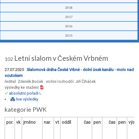
2018
2017
2016
2015
Letní slalom v Českém Vrbném
102
27.07.2025
Slalomová dráha České Vrbné - dolní úsek kanálu - molo nad
soutokem
ředitel: Zdeněk Boček vrchní rozhodčí: Jiří Čiháček
výsledky ke stažení:
absolutní pořadí
L
live výsledky
kategorie PWK
por.
vk
jméno
nar.
vt
oddíl
čas
pen
čas
pen
výsl