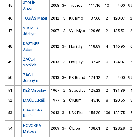
STOLÍN
45.
2008
3+
Trutnov
111.16
10
4.00
999
Antonín
46.
TOBIÁŠ Matěj
2012
3
KK Brno
137.66
2
120.07
2
VOSMEK
47.
2007
3
Vys.Mýto
120.68
2
135.52
2
Jáchym
KASTNER
48.
2012
3+
Horš.Týn
118.89
4
116.96
6
Adam
ŽÁČEK
49.
2013
3
Horš.Týn
137.45
0
124.02
2
Vojtěch
ZACH
50.
2013
3+
KK Brand
124.12
2
4.00
999
Jeroným
51.
KEŠ Miroslav
1967
2
Soběslav
125.23
2
131.89
4
52.
MÁČE Lukáš
1977
2
Č.Kruml.
145.16
8
120.55
8
HRADECKÝ
53.
2013
3+
USK Pha
155.20
106
122.75
6
Daniel
HOVORKA
54.
2009
3+
Č.Lípa
138.61
2
128.28
2
Matouš