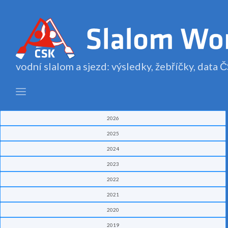
vodní slalom a sjezd: výsledky, žebříčky, data
2026
2025
2024
2023
2022
2021
2020
2019