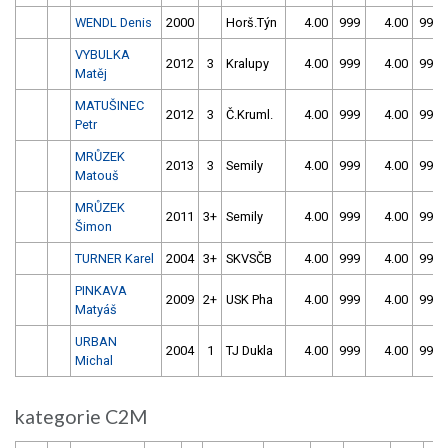
WENDL Denis
2000
Horš.Týn
4.00
999
4.00
999
VYBULKA
2012
3
Kralupy
4.00
999
4.00
999
Matěj
MATUŠINEC
2012
3
Č.Kruml.
4.00
999
4.00
999
Petr
MRŮZEK
2013
3
Semily
4.00
999
4.00
999
Matouš
MRŮZEK
2011
3+
Semily
4.00
999
4.00
999
Šimon
TURNER Karel
2004
3+
SKVSČB
4.00
999
4.00
999
PINKAVA
2009
2+
USK Pha
4.00
999
4.00
999
Matyáš
URBAN
2004
1
TJ Dukla
4.00
999
4.00
999
Michal
kategorie C2M