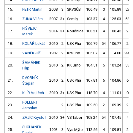
15.
PETR Martin
2008
3
SKVSČB
106.49
0
105.89
52
16.
ZUNA Vilém
2007
3+
Semily
103.37
4
125.03
58
PIŠVEJC
17.
2014
3+
Roudnice
108.21
4
106.45
2
Marek
18.
KOLÁŘ Lukáš
2010
2
USK Pha
106.79
54
106.77
2
19.
VANĚK Jiří
1987
2
Kralupy
105.07
4
4.00
999
ŠAMÁNEK
20.
2010
2
KK Brno
104.51
6
101.24
58
Filip
DVORNÍK
21.
2010
2
USK Pha
107.81
6
104.86
6
Štěpán
22.
KLÍR Vojtěch
2010
3+
USK Pha
118.70
4
111.01
0
POLLERT
23.
2
USK Pha
109.50
2
109.39
2
Jaroslav
24.
ZAJÍC Kryštof
2010
3+
VS Tábor
108.24
54
107.45
4
SUCHÁNEK
25.
1993
3
Vys.Mýto
112.56
4
109.81
2
Daniel