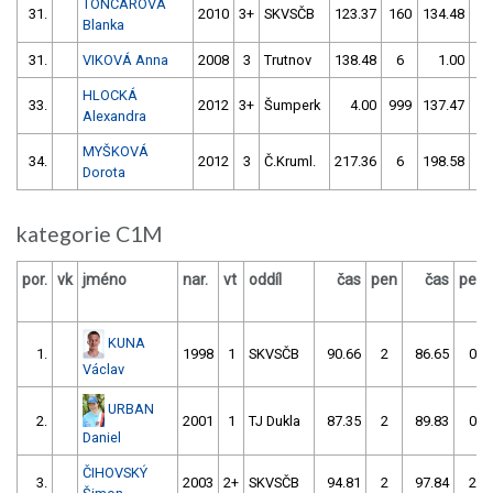
TONCAROVÁ
31.
2010
3+
SKVSČB
123.37
160
134.48
1
Blanka
31.
VIKOVÁ Anna
2008
3
Trutnov
138.48
6
1.00
99
HLOCKÁ
33.
2012
3+
Šumperk
4.00
999
137.47
5
Alexandra
MYŠKOVÁ
34.
2012
3
Č.Kruml.
217.36
6
198.58
4
Dorota
kategorie C1M
por.
vk
jméno
nar.
vt
oddíl
čas
pen
čas
pen
KUNA
1.
1998
1
SKVSČB
90.66
2
86.65
0
Václav
URBAN
2.
2001
1
TJ Dukla
87.35
2
89.83
0
Daniel
ČIHOVSKÝ
3.
2003
2+
SKVSČB
94.81
2
97.84
2