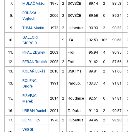
7.
MULAČ Viktor
1975
2
SKVSČB
89.14
2
88.53
0
DRUSKA
8.
2006
2
SKVSČB
89.68
0
89.24
0
Vojtěch
9.
TŮMA Martin
1972
2
Hubertus
90.90
2
90.22
0
GALLORI
10.
9
ITA
102.53
102
90.63
0
GIORGIO
11.
PÍPAL Zbyněk
2003
Frol
96.94
4
90.95
0
12.
BERAN Tobiáš
2008
2
Frol
91.62
0
87.66
8
13.
KOLÁŘ Lukáš
2010
2
USK Pha
89.81
2
91.66
6
ROLENC
13.
1991
Pardub.
103.37
4
91.81
0
Ondřej
PIŠVEJC
15.
2014
2
Roudnice
92.51
0
94.81
0
Marek
16.
URBAN Daniel
2001
TJ Dukla
91.10
2
90.87
4
17.
LEPÍK Filip
1976
2
Hubertus
94.45
2
93.20
0
VEGGI