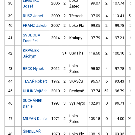
LEGUTKO
Loko
38.
2006
2
99.07
2
107.74
6
Josef
Žatec
39.
RUSZ Josef
2009
2
Třebech.
97.09
4
113.41
50
40.
FRANZ Jakub
2007
2
Loko Plz
99.35
2
99.78
2
SVOBODA
41.
2014
2
Kralupy
97.79
4
97.21
6
František
KRPÁLEK
42.
3+
USK Pha
118.60
2
100.10
2
Jáchym
Loko
43.
BECK Hynek
2012
2
98.52
4
97.78
54
Žatec
44.
TESAŘ Robert
1972
2
SKVSČB
96.57
6
93.43
10
45.
UHLÍK Vojtěch
2010
2
Bechyně
97.74
52
96.79
6
SUCHÁNEK
46.
1993
3
Vys.Mýto
102.91
0
99.71
4
Daniel
Loko
47.
MILYAN Daniel
1971
2
103.18
0
4.00
999
Žatec
ŠINDELÁŘ
48.
1970
2
Loko Plz
108.19
0
103.35
0