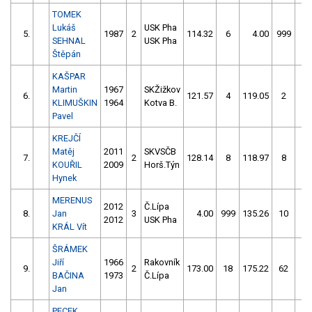
TOMEK
Lukáš
USK Pha
5.
1987
2
114.32
6
4.00
999
SEHNAL
USK Pha
Štěpán
KAŠPAR
Martin
1967
SKŽižkov
6.
121.57
4
119.05
2
KLIMUŠKIN
1964
Kotva B.
Pavel
KREJČÍ
Matěj
2011
SKVSČB
7.
2
128.14
8
118.97
8
KOUŘIL
2009
Horš.Týn
Hynek
MERENUS
2012
Č.Lípa
8.
Jan
3
4.00
999
135.26
10
2012
USK Pha
KRÁL Vít
ŠRÁMEK
Jiří
1966
Rakovník
9.
2
173.00
18
175.22
62
BAČINA
1973
Č.Lípa
Jan
PECEK