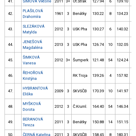
41.
ŠÍMOVÁ Viktorie
2011
3+
Ot.Strak
127.94
6
139.10
2
PLAŠILOVÁ
42.
1961
3
Benátky
130.22
8
134.23
2
Drahomíra
SLEZÁKOVÁ
43.
2012
3
USK Pha
130.27
6
140.32
5
Matylda
JENEŠOVÁ
44.
2013
3
USK Pha
126.74
10
132.05
6
Magdaléna
ŠIMKOVÁ
45.
2012
3+
Šumperk
121.48
54
124.24
1
Vanesa
ŘEHOŘOVÁ
46.
RK Troja
139.26
4
157.92
8
Kristýna
HYBRANTOVÁ
47.
2009
3
SKVSČB
170.39
10
141.97
8
Eliška
MYŠKOVÁ
48.
2012
3
Č.Kruml.
164.40
54
146.34
4
Dorota
BERANOVÁ
49.
2011
3
Benátky
150.88
14
151.15
4
Tereza
50.
ČERNÁ Kateřina
2011
3
SKVSČB
158.45
8
183.31
10