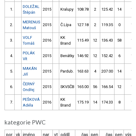
DOLEŽAL
1.
2015
Kralupy
108.78
2
125.42
14
11
Štěpán
MERENUS
2.
2015
Č.Lípa
127.18
2
119.35
0
11
Matouš
VOLF
KK
3.
2016
115.49
12
136.43
58
12
Tomáš
Brand
POLÁK
4.
2015
Benátky
146.92
12
152.42
6
15
Vít
MAKÁN
5.
2015
Pardub.
163.63
4
207.00
14
16
Jiří
ČERNÝ
6.
2015
SKVSČB
165.00
56
166.54
12
17
Ondřej
PEŠKOVÁ
KK
7.
2016
175.19
14
174.33
8
18
Adéla
Brand
kategorie PWC
por.
vk
jméno
nar.
vt
oddíl
čas
pen
čas
pen
výsle