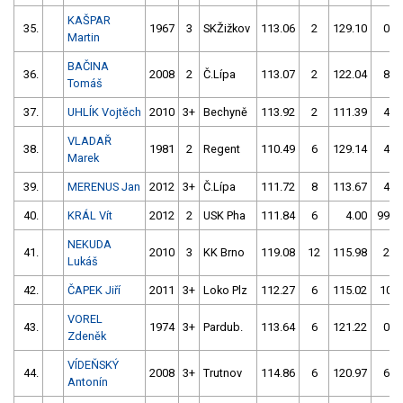
KAŠPAR
35.
1967
3
SKŽižkov
113.06
2
129.10
0
Martin
BAČINA
36.
2008
2
Č.Lípa
113.07
2
122.04
8
Tomáš
37.
UHLÍK Vojtěch
2010
3+
Bechyně
113.92
2
111.39
4
VLADAŘ
38.
1981
2
Regent
110.49
6
129.14
4
Marek
39.
MERENUS Jan
2012
3+
Č.Lípa
111.72
8
113.67
4
40.
KRÁL Vít
2012
2
USK Pha
111.84
6
4.00
999
NEKUDA
41.
2010
3
KK Brno
119.08
12
115.98
2
Lukáš
42.
ČAPEK Jiří
2011
3+
Loko Plz
112.27
6
115.02
10
VOREL
43.
1974
3+
Pardub.
113.64
6
121.22
0
Zdeněk
VÍDEŇSKÝ
44.
2008
3+
Trutnov
114.86
6
120.97
6
Antonín