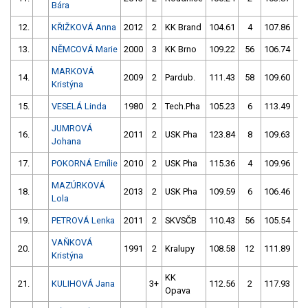
Bára
12.
KŘIŽKOVÁ Anna
2012
2
KK Brand
104.61
4
107.86
4
13.
NĚMCOVÁ Marie
2000
3
KK Brno
109.22
56
106.74
2
MARKOVÁ
14.
2009
2
Pardub.
111.43
58
109.60
0
Kristýna
15.
VESELÁ Linda
1980
2
Tech.Pha
105.23
6
113.49
6
JUMROVÁ
16.
2011
2
USK Pha
123.84
8
109.63
2
Johana
17.
POKORNÁ Emílie
2010
2
USK Pha
115.36
4
109.96
2
MAZÚRKOVÁ
18.
2013
2
USK Pha
109.59
6
106.46
6
Lola
19.
PETROVÁ Lenka
2011
2
SKVSČB
110.43
56
105.54
8
VAŇKOVÁ
20.
1991
2
Kralupy
108.58
12
111.89
2
Kristýna
KK
21.
KULIHOVÁ Jana
3+
112.56
2
117.93
0
Opava