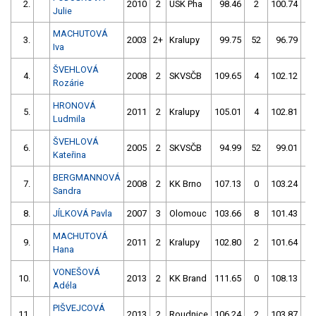
2.
2010
2
USK Pha
98.46
2
100.74
6
Julie
MACHUTOVÁ
3.
2003
2+
Kralupy
99.75
52
96.79
4
Iva
ŠVEHLOVÁ
4.
2008
2
SKVSČB
109.65
4
102.12
0
Rozárie
HRONOVÁ
5.
2011
2
Kralupy
105.01
4
102.81
0
Ludmila
ŠVEHLOVÁ
6.
2005
2
SKVSČB
94.99
52
99.01
4
Kateřina
BERGMANNOVÁ
7.
2008
2
KK Brno
107.13
0
103.24
0
Sandra
8.
JÍLKOVÁ Pavla
2007
3
Olomouc
103.66
8
101.43
2
MACHUTOVÁ
9.
2011
2
Kralupy
102.80
2
101.64
2
Hana
VONEŠOVÁ
10.
2013
2
KK Brand
111.65
0
108.13
0
Adéla
PIŠVEJCOVÁ
11.
2013
2
Roudnice
106.24
2
103.87
6