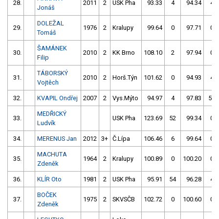
28.
2011
2
USK Pha
93.33
4
94.34
4
Jonáš
DOLEŽAL
29.
1976
2
Kralupy
99.64
0
97.71
0
Tomáš
ŠAMÁNEK
30.
2010
2
KK Brno
108.10
2
97.94
0
Filip
TÁBORSKÝ
31.
2010
2
Horš.Týn
101.62
0
94.93
4
Vojtěch
32.
KVAPIL Ondřej
2007
2
Vys.Mýto
94.97
4
97.83
56
MEDŘICKÝ
33.
USK Pha
123.69
52
99.34
0
Ludvík
34.
MERENUS Jan
2012
3+
Č.Lípa
106.46
6
99.64
0
MACHUTA
35.
1964
2
Kralupy
100.89
0
100.20
0
Zdeněk
36.
KLÍR Oto
1981
2
USK Pha
95.91
54
96.28
4
BOČEK
37.
1975
2
SKVSČB
102.72
0
100.60
0
Zdeněk