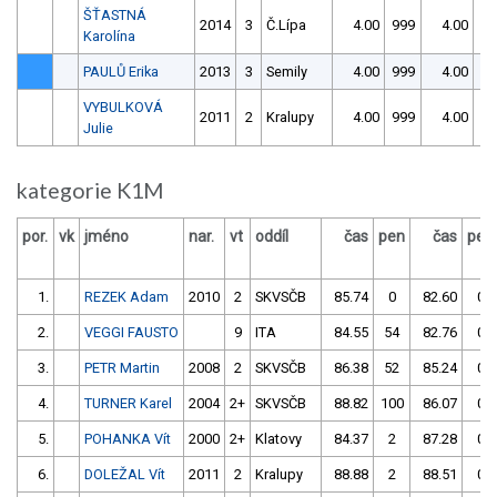
ŠŤASTNÁ
2014
3
Č.Lípa
4.00
999
4.00
99
Karolína
PAULŮ Erika
2013
3
Semily
4.00
999
4.00
99
VYBULKOVÁ
2011
2
Kralupy
4.00
999
4.00
99
Julie
kategorie K1M
por.
vk
jméno
nar.
vt
oddíl
čas
pen
čas
pen
1.
REZEK Adam
2010
2
SKVSČB
85.74
0
82.60
0
2.
VEGGI FAUSTO
9
ITA
84.55
54
82.76
0
3.
PETR Martin
2008
2
SKVSČB
86.38
52
85.24
0
4.
TURNER Karel
2004
2+
SKVSČB
88.82
100
86.07
0
5.
POHANKA Vít
2000
2+
Klatovy
84.37
2
87.28
0
6.
DOLEŽAL Vít
2011
2
Kralupy
88.88
2
88.51
0