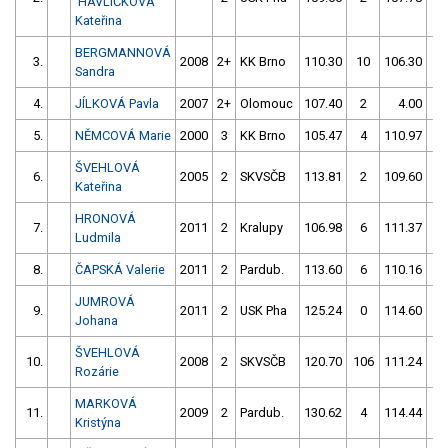
HAVLÍČKOVÁ
Kateřina
BERGMANNOVÁ
3.
2008
2+
KK Brno
110.30
10
106.30
2
Sandra
4.
JÍLKOVÁ Pavla
2007
2+
Olomouc
107.40
2
4.00
99
5.
NĚMCOVÁ Marie
2000
3
KK Brno
105.47
4
110.97
6
ŠVEHLOVÁ
6.
2005
2
SKVSČB
113.81
2
109.60
2
Kateřina
HRONOVÁ
7.
2011
2
Kralupy
106.98
6
111.37
1
Ludmila
8.
ČAPSKÁ Valerie
2011
2
Pardub.
113.60
6
110.16
4
JUMROVÁ
9.
2011
2
USK Pha
125.24
0
114.60
0
Johana
ŠVEHLOVÁ
10.
2008
2
SKVSČB
120.70
106
111.24
4
Rozárie
MARKOVÁ
11.
2009
2
Pardub.
130.62
4
114.44
2
Kristýna