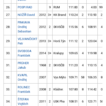
26.
POSPI RAD
9
RUM
111.83
0
4.00
999
27.
NOŽÍŘ David
2012
3+
KK Brand
110.24
2
113.93
2
PINKAVA
28.
Ondřej
2012
2
SKVSČB
115.56
6
108.91
4
Sebastian
VEJVANČICKÝ
29.
2013
3+
Horš.Týn
111.12
2
120.04
0
Petr
SVOBODA
30.
2014
3+
Kralupy
109.65
4
119.98
4
František
PRÜHER
31.
1968
2
SKVSČB
111.20
4
110.15
4
Jakub
KVAPIL
32.
2007
Vys.Mýto
109.71
58
106.35
8
Ondřej
ROLINEC
33.
2008
2
Klášter.
107.80
8
114.42
0
František
ŠTEFAN
34.
2011
2
USK Pha
108.51
6
123.71
56
Vojtěch