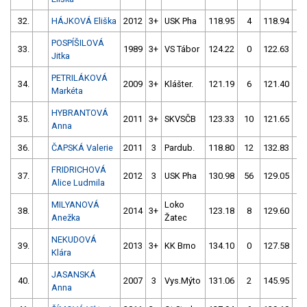
32.
HÁJKOVÁ Eliška
2012
3+
USK Pha
118.95
4
118.94
4
POSPÍŠILOVÁ
33.
1989
3+
VS Tábor
124.22
0
122.63
2
Jitka
PETRILÁKOVÁ
34.
2009
3+
Klášter.
121.19
6
121.40
8
Markéta
HYBRANTOVÁ
35.
2011
3+
SKVSČB
123.33
10
121.65
8
Anna
36.
ČAPSKÁ Valerie
2011
3
Pardub.
118.80
12
132.83
8
FRIDRICHOVÁ
37.
2012
3
USK Pha
130.98
56
129.05
2
Alice Ludmila
MILYANOVÁ
Loko
38.
2014
3+
123.18
8
129.60
6
Anežka
Žatec
NEKUDOVÁ
39.
2013
3+
KK Brno
134.10
0
127.58
4
Klára
JASANSKÁ
40.
2007
3
Vys.Mýto
131.06
2
145.95
5
Anna