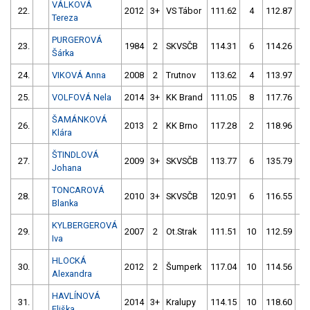
VÁLKOVÁ
22.
2012
3+
VS Tábor
111.62
4
112.87
2
Tereza
PURGEROVÁ
23.
1984
2
SKVSČB
114.31
6
114.26
2
Šárka
24.
VIKOVÁ Anna
2008
2
Trutnov
113.62
4
113.97
1
25.
VOLFOVÁ Nela
2014
3+
KK Brand
111.05
8
117.76
1
ŠAMÁNKOVÁ
26.
2013
2
KK Brno
117.28
2
118.96
2
Klára
ŠTINDLOVÁ
27.
2009
3+
SKVSČB
113.77
6
135.79
10
Johana
TONCAROVÁ
28.
2010
3+
SKVSČB
120.91
6
116.55
4
Blanka
KYLBERGEROVÁ
29.
2007
2
Ot.Strak
111.51
10
112.59
8
Iva
HLOCKÁ
30.
2012
2
Šumperk
117.04
10
114.56
8
Alexandra
HAVLÍNOVÁ
31.
2014
3+
Kralupy
114.15
10
118.60
4
Eliška