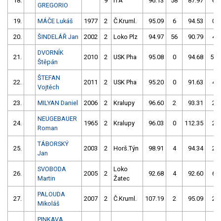
18.
9
ITA
96.13
58
87.97
6
GREGORIO
19.
MÁČE Lukáš
1977
2
Č.Kruml.
95.09
6
94.53
0
20.
ŠINDELÁŘ Jan
2002
2
Loko Plz
94.97
56
90.79
4
DVORNÍK
21.
2010
2
USK Pha
95.08
0
94.68
52
Štěpán
ŠTEFAN
22.
2011
2
USK Pha
95.20
0
91.63
4
Vojtěch
23.
MILYAN Daniel
2006
2
Kralupy
96.60
2
93.31
2
NEUGEBAUER
24.
1965
2
Kralupy
96.03
0
112.35
2
Roman
TÁBORSKÝ
25.
2003
2
Horš.Týn
98.91
4
94.34
2
Jan
SVOBODA
Loko
26.
2005
2
92.68
4
92.60
6
Martin
Žatec
PALOUDA
27.
2007
2
Č.Kruml.
107.19
2
95.09
2
Mikoláš
PINKAVA