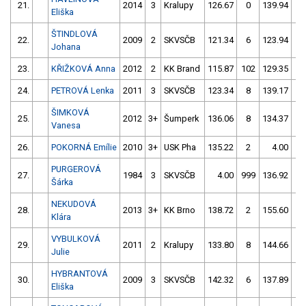
21.
2014
3
Kralupy
126.67
0
139.94
4
Eliška
ŠTINDLOVÁ
22.
2009
2
SKVSČB
121.34
6
123.94
6
Johana
23.
KŘIŽKOVÁ Anna
2012
2
KK Brand
115.87
102
129.35
0
24.
PETROVÁ Lenka
2011
3
SKVSČB
123.34
8
139.17
4
ŠIMKOVÁ
25.
2012
3+
Šumperk
136.06
8
134.37
2
Vanesa
26.
POKORNÁ Emílie
2010
3+
USK Pha
135.22
2
4.00
99
PURGEROVÁ
27.
1984
3
SKVSČB
4.00
999
136.92
2
Šárka
NEKUDOVÁ
28.
2013
3+
KK Brno
138.72
2
155.60
1
Klára
VYBULKOVÁ
29.
2011
2
Kralupy
133.80
8
144.66
8
Julie
HYBRANTOVÁ
30.
2009
3
SKVSČB
142.32
6
137.89
4
Eliška