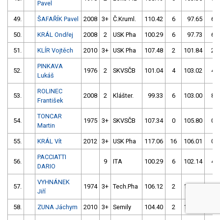
Pavel
49.
ŠAFAŘÍK Pavel
2008
3+
Č.Kruml.
110.42
6
97.65
6
50.
KRÁL Ondřej
2008
2
USK Pha
100.29
6
97.73
6
51.
KLÍR Vojtěch
2010
3+
USK Pha
107.48
2
101.84
2
PINKAVA
52.
1976
2
SKVSČB
101.04
4
103.02
4
Lukáš
ROLINEC
53.
2008
2
Klášter.
99.33
6
103.00
8
František
TONCAR
54.
1975
3+
SKVSČB
107.34
0
105.80
0
Martin
55.
KRÁL Vít
2012
3+
USK Pha
117.06
16
106.01
0
PACCIATTI
56.
9
ITA
100.29
6
102.14
4
DARIO
VYHNÁNEK
57.
1974
3+
Tech.Pha
106.12
2
104.39
2
Jiří
58.
ZUNA Jáchym
2010
3+
Semily
104.40
2
104.54
4