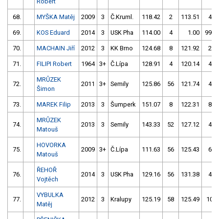
Robert
68.
MYŠKA Matěj
2009
3
Č.Kruml.
118.42
2
113.51
4
69.
KOS Eduard
2014
3
USK Pha
114.00
4
1.00
999
70.
MACHAIN Jiří
2012
3
KK Brno
124.68
8
121.92
2
71.
FILIPI Robert
1964
3+
Č.Lípa
128.91
4
120.14
4
MRŮZEK
72.
2011
3+
Semily
125.86
56
121.74
4
Šimon
73.
MAREK Filip
2013
3
Šumperk
151.07
8
122.31
8
MRŮZEK
74.
2013
3
Semily
143.33
52
127.12
4
Matouš
HOVORKA
75.
2009
3+
Č.Lípa
111.63
56
125.43
6
Matouš
ŘEHOŘ
76.
2014
3
USK Pha
129.16
56
131.38
4
Vojtěch
VYBULKA
77.
2012
3
Kralupy
125.19
58
125.49
10
Matěj