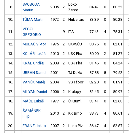
SVOBODA
Loko
8.
2005
2
84.42
0
80.22
0
Martin
Žatec
10.
TŮMA Martin
1972
2
Hubertus
83.39
0
80.28
0
VEGGI
11.
9
ITA
77.43
4
78.31
2
GREGORIO
12.
MULAČ Viktor
1975
2
SKVSČB
80.75
0
82.01
0
13.
KOLÁŘ Lukáš
2010
2
USK Pha
80.90
2
81.27
0
14.
KRÁL Ondřej
2008
2
USK Pha
81.46
0
84.24
4
15.
URBAN Daniel
2001
TJ Dukla
87.88
8
79.52
2
16.
VANĚK Matěj
2004
VS Tábor
82.20
0
81.91
0
17.
MILYAN Daniel
2006
2
Kralupy
82.45
0
80.97
2
18.
MÁČE Lukáš
1977
2
Č.Kruml.
83.41
0
82.60
0
ŠAMÁNEK
19.
2010
2
KK Brno
88.73
4
80.61
2
Filip
20.
FRANZ Jakub
2007
2
Loko Plz
86.47
4
82.87
0