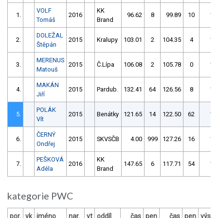
VOLF
KK
1.
2016
96.62
8
99.89
10
10
Tomáš
Brand
DOLEŽAL
2.
2015
Kralupy
103.01
2
104.35
4
10
Štěpán
MERENUS
3.
2015
Č.Lípa
106.08
2
105.78
0
10
Matouš
MAKÁN
4.
2015
Pardub.
132.41
64
126.56
8
13
Jiří
POLÁK
5.
2015
Benátky
121.65
14
122.50
62
13
Vít
ČERNÝ
6.
2015
SKVSČB
4.00
999
127.26
16
14
Ondřej
PEŠKOVÁ
KK
7.
2016
147.65
6
117.71
54
15
Adéla
Brand
kategorie PWC
por.
vk
jméno
nar.
vt
oddíl
čas
pen
čas
pen
výsle