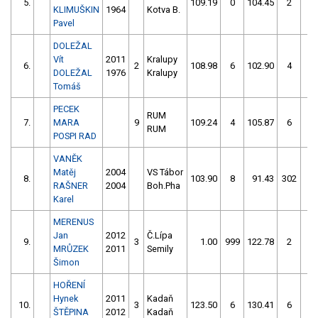
5.
109.19
0
104.45
2
KLIMUŠKIN
1964
Kotva B.
Pavel
DOLEŽAL
Vít
2011
Kralupy
6.
2
108.98
6
102.90
4
DOLEŽAL
1976
Kralupy
Tomáš
PECEK
RUM
7.
MARA
9
109.24
4
105.87
6
RUM
POSPI RAD
VANĚK
Matěj
2004
VS Tábor
8.
103.90
8
91.43
302
RAŠNER
2004
Boh.Pha
Karel
MERENUS
Jan
2012
Č.Lípa
9.
3
1.00
999
122.78
2
MRŮZEK
2011
Semily
Šimon
HOŘENÍ
Hynek
2011
Kadaň
10.
3
123.50
6
130.41
6
ŠTĚPINA
2012
Kadaň