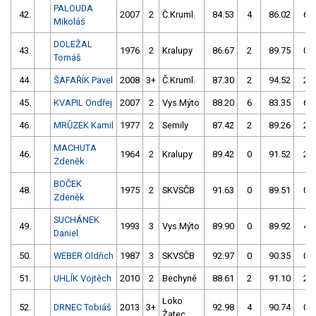
PALOUDA
42.
2007
2
Č.Kruml.
84.53
4
86.02
6
Mikoláš
DOLEŽAL
43.
1976
2
Kralupy
86.67
2
89.75
0
Tomáš
44.
ŠAFAŘÍK Pavel
2008
3+
Č.Kruml.
87.30
2
94.52
2
45.
KVAPIL Ondřej
2007
2
Vys.Mýto
88.20
6
83.35
6
46.
MRŮZEK Kamil
1977
2
Semily
87.42
2
89.26
2
MACHUTA
46.
1964
2
Kralupy
89.42
0
91.52
2
Zdeněk
BOČEK
48.
1975
2
SKVSČB
91.63
0
89.51
0
Zdeněk
SUCHÁNEK
49.
1993
3
Vys.Mýto
89.90
0
89.92
4
Daniel
50.
WEBER Oldřich
1987
3
SKVSČB
92.97
0
90.35
0
51.
UHLÍK Vojtěch
2010
2
Bechyně
88.61
2
91.10
2
Loko
52.
DRNEC Tobiáš
2013
3+
92.98
4
90.74
0
Žatec