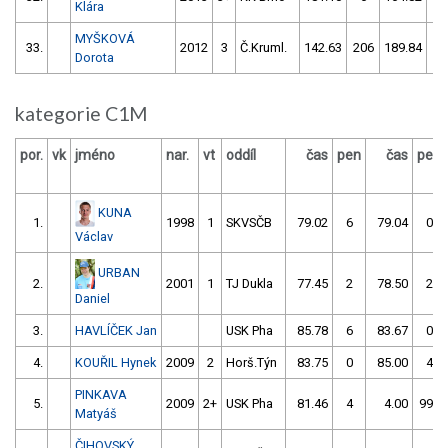
Klára
MYŠKOVÁ
33.
2012
3
Č.Kruml.
142.63
206
189.84
5
Dorota
kategorie C1M
por.
vk
jméno
nar.
vt
oddíl
čas
pen
čas
pen
KUNA
1.
1998
1
SKVSČB
79.02
6
79.04
0
Václav
URBAN
2.
2001
1
TJ Dukla
77.45
2
78.50
2
Daniel
3.
HAVLÍČEK Jan
USK Pha
85.78
6
83.67
0
4.
KOUŘIL Hynek
2009
2
Horš.Týn
83.75
0
85.00
4
PINKAVA
5.
2009
2+
USK Pha
81.46
4
4.00
999
Matyáš
ČIHOVSKÝ