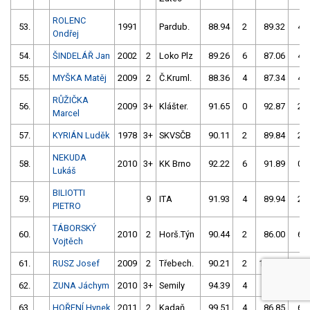
ROLENC
53.
1991
Pardub.
88.94
2
89.32
4
Ondřej
54.
ŠINDELÁŘ Jan
2002
2
Loko Plz
89.26
6
87.06
4
55.
MYŠKA Matěj
2009
2
Č.Kruml.
88.36
4
87.34
4
RŮŽIČKA
56.
2009
3+
Klášter.
91.65
0
92.87
2
Marcel
57.
KYRIÁN Luděk
1978
3+
SKVSČB
90.11
2
89.84
2
NEKUDA
58.
2010
3+
KK Brno
92.22
6
91.89
0
Lukáš
BILIOTTI
59.
9
ITA
91.93
4
89.94
2
PIETRO
TÁBORSKÝ
60.
2010
2
Horš.Týn
90.44
2
86.00
6
Vojtěch
61.
RUSZ Josef
2009
2
Třebech.
90.21
2
103.21
4
62.
ZUNA Jáchym
2010
3+
Semily
94.39
4
90.79
2
63.
HOŘENÍ Hynek
2011
2
Kadaň
99.51
4
86.85
6