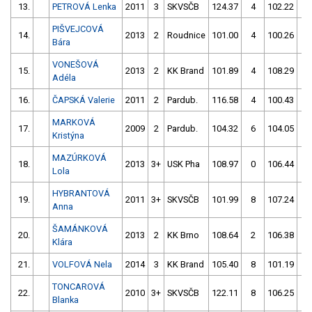
13.
PETROVÁ Lenka
2011
3
SKVSČB
124.37
4
102.22
2
PIŠVEJCOVÁ
14.
2013
2
Roudnice
101.00
4
100.26
4
Bára
VONEŠOVÁ
15.
2013
2
KK Brand
101.89
4
108.29
0
Adéla
16.
ČAPSKÁ Valerie
2011
2
Pardub.
116.58
4
100.43
6
MARKOVÁ
17.
2009
2
Pardub.
104.32
6
104.05
4
Kristýna
MAZÚRKOVÁ
18.
2013
3+
USK Pha
108.97
0
106.44
4
Lola
HYBRANTOVÁ
19.
2011
3+
SKVSČB
101.99
8
107.24
8
Anna
ŠAMÁNKOVÁ
20.
2013
2
KK Brno
108.64
2
106.38
8
Klára
21.
VOLFOVÁ Nela
2014
3
KK Brand
105.40
8
101.19
20
TONCAROVÁ
22.
2010
3+
SKVSČB
122.11
8
106.25
8
Blanka