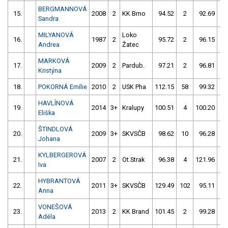
BERGMANNOVÁ
15.
2008
2
KK Brno
94.52
2
92.69
4
Sandra
MILYANOVÁ
Loko
16.
1987
2
95.72
2
96.15
4
Andrea
Žatec
MARKOVÁ
17.
2009
2
Pardub.
97.21
2
96.81
4
Kristýna
18.
POKORNÁ Emílie
2010
2
USK Pha
112.15
58
99.32
0
HAVLÍNOVÁ
19.
2014
3+
Kralupy
100.51
4
100.20
0
Eliška
ŠTINDLOVÁ
20.
2009
3+
SKVSČB
98.62
10
96.28
4
Johana
KYLBERGEROVÁ
21.
2007
2
Ot.Strak
96.38
4
121.96
5
Iva
HYBRANTOVÁ
22.
2011
3+
SKVSČB
129.49
102
95.11
6
Anna
VONEŠOVÁ
23.
2013
2
KK Brand
101.45
2
99.28
2
Adéla