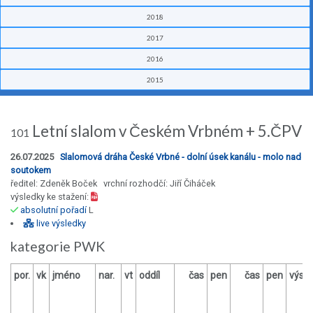
2018
2017
2016
2015
Letní slalom v Českém Vrbném + 5.ČPV
101
26.07.2025
Slalomová dráha České Vrbné - dolní úsek kanálu - molo nad
soutokem
ředitel: Zdeněk Boček vrchní rozhodčí: Jiří Čiháček
výsledky ke stažení:
absolutní pořadí
L
live výsledky
kategorie PWK
por.
vk
jméno
nar.
vt
oddíl
čas
pen
čas
pen
výsl