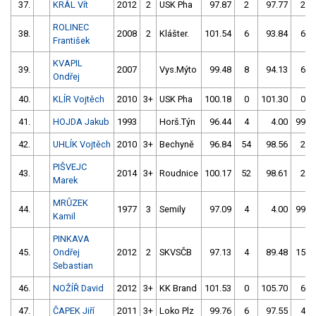
37.
KRÁL Vít
2012
2
USK Pha
97.87
2
97.77
2
ROLINEC
38.
2008
2
Klášter.
101.54
6
93.84
6
František
KVAPIL
39.
2007
Vys.Mýto
99.48
8
94.13
6
Ondřej
40.
KLÍR Vojtěch
2010
3+
USK Pha
100.18
0
101.30
0
41.
HOJDA Jakub
1993
Horš.Týn
96.44
4
4.00
999
42.
UHLÍK Vojtěch
2010
3+
Bechyně
96.84
54
98.56
2
PIŠVEJC
43.
2014
3+
Roudnice
100.17
52
98.61
2
Marek
MRŮZEK
44.
1977
3
Semily
97.09
4
4.00
999
Kamil
PINKAVA
45.
Ondřej
2012
2
SKVSČB
97.13
4
89.48
154
Sebastian
46.
NOŽÍŘ David
2012
3+
KK Brand
101.53
0
105.70
6
47.
ČAPEK Jiří
2011
3+
Loko Plz
99.76
6
97.55
4