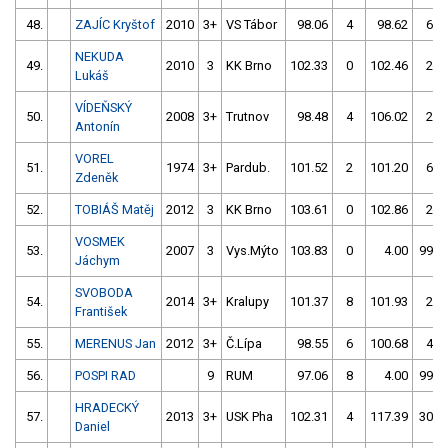
48.
ZAJÍC Kryštof
2010
3+
VS Tábor
98.06
4
98.62
6
NEKUDA
49.
2010
3
KK Brno
102.33
0
102.46
2
Lukáš
VÍDEŇSKÝ
50.
2008
3+
Trutnov
98.48
4
106.02
2
Antonín
VOREL
51.
1974
3+
Pardub.
101.52
2
101.20
6
Zdeněk
52.
TOBIÁŠ Matěj
2012
3
KK Brno
103.61
0
102.86
2
VOSMEK
53.
2007
3
Vys.Mýto
103.83
0
4.00
999
Jáchym
SVOBODA
54.
2014
3+
Kralupy
101.37
8
101.93
2
František
55.
MERENUS Jan
2012
3+
Č.Lípa
98.55
6
100.68
4
56.
POSPI RAD
9
RUM
97.06
8
4.00
999
HRADECKÝ
57.
2013
3+
USK Pha
102.31
4
117.39
302
Daniel