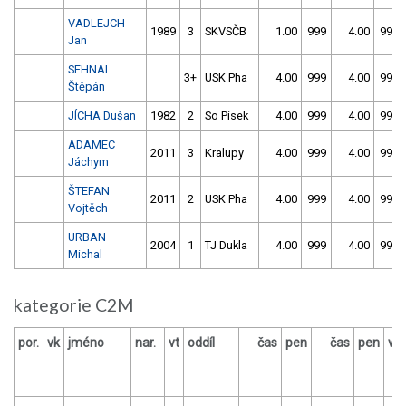
VADLEJCH
1989
3
SKVSČB
1.00
999
4.00
999
Jan
SEHNAL
3+
USK Pha
4.00
999
4.00
999
Štěpán
JÍCHA Dušan
1982
2
So Písek
4.00
999
4.00
999
ADAMEC
2011
3
Kralupy
4.00
999
4.00
999
Jáchym
ŠTEFAN
2011
2
USK Pha
4.00
999
4.00
999
Vojtěch
URBAN
2004
1
TJ Dukla
4.00
999
4.00
999
Michal
kategorie C2M
por.
vk
jméno
nar.
vt
oddíl
čas
pen
čas
pen
vý