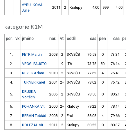
VYBULKOVÁ
2011
2
Kralupy
4.00
999
4.00
99
Julie
kategorie K1M
por.
vk
jméno
nar.
vt
oddíl
čas
pen
čas
pen
1.
PETR Martin
2008
2
SKVSČB
76.58
0
73.31
0
2.
VEGGI FAUSTO
9
ITA
73.78
50
76.14
0
3.
REZEK Adam
2010
2
SKVSČB
77.62
4
76.43
0
4.
TURNER Karel
2004
2+
SKVSČB
78.02
0
76.42
2
DRUSKA
5.
2006
2
SKVSČB
78.50
0
80.21
0
Vojtěch
6.
POHANKA Vít
2000
2+
Klatovy
79.22
0
78.14
2
7.
BERAN Tobiáš
2008
2
Frol
88.08
4
79.66
0
8.
DOLEŽAL Vít
2011
2
Kralupy
80.22
0
80.37
4