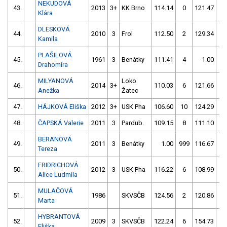
NEKUDOVÁ
43.
2013
3+
KK Brno
114.14
0
121.47
6
Klára
DLESKOVÁ
44.
2010
3
Frol
112.50
2
129.34
1
Kamila
PLAŠILOVÁ
45.
1961
3
Benátky
111.41
4
1.00
99
Drahomíra
MILYANOVÁ
Loko
46.
2014
3+
110.03
6
121.66
0
Anežka
Žatec
47.
HÁJKOVÁ Eliška
2012
3+
USK Pha
106.60
10
124.29
8
48.
ČAPSKÁ Valerie
2011
3
Pardub.
109.15
8
111.10
6
BERANOVÁ
49.
2011
3
Benátky
1.00
999
116.67
4
Tereza
FRIDRICHOVÁ
50.
2012
3
USK Pha
116.22
6
108.99
6
Alice Ludmila
MULAČOVÁ
51.
1986
SKVSČB
124.56
2
120.86
2
Marta
HYBRANTOVÁ
52.
2009
3
SKVSČB
122.24
6
154.73
5
Eliška