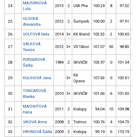
MAZÚRKOVÁ
24.
2013
2
USK Pha
100.24
8
97.32
4
Lola
HLOCKÁ
25.
2012
2
Šumperk
100.00
2
97.91
6
Alexandra
26.
VOLFOVÁ Nela
2014
3+
KK Brand
103.33
2
100.65
2
VÁLKOVÁ
27.
2012
3+
VS Tábor
101.07
50
98.83
4
Tereza
PURGEROVÁ
28.
1984
2
SKVSČB
103.97
0
101.54
2
Šárka
KK
29.
KULIHOVÁ Jana
3+
107.63
0
103.61
0
Opava
TONCAROVÁ
30.
2010
3+
SKVSČB
101.66
6
101.63
2
Blanka
MACHUTOVÁ
31.
2011
2
Kralupy
94.04
10
109.98
1
Hana
32.
VIKOVÁ Anna
2008
2
Trutnov
100.76
4
104.73
8
33.
HRONOVÁ Šárka
2009
2
Kralupy
99.19
6
110.19
4