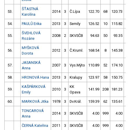
ŠŤASTNÁ
53.
2014
3
Č.Lípa
122.70
68
120.73
8
Karolína
54.
PAULŮ Erika
2013
3
Semily
126.52
10
115.82
5
ŠVEHLOVÁ
55.
2008
2
SKVSČB
94.63
50
93.35
5
Rozárie
MYŠKOVÁ
56.
2012
3
Č.Kruml.
168.54
8
145.38
4
Dorota
JASANSKÁ
57.
2007
3
Vys.Mýto
110.89
52
174.10
8
Anna
58.
HRONOVÁ Hana
2013
3
Kralupy
123.97
58
150.75
10
KAŠPÁRKOVÁ
KK
59.
2010
3
141.99
208
181.23
1
Emily
Opava
60.
MARKOVÁ Jitka
1978
3
Dv.Král.
159.39
62
135.61
6
TONCAROVÁ
2014
3
SKVSČB
4.00
999
4.00
99
Anna
ČERNÁ Kateřina
2011
3
SKVSČB
4.00
999
4.00
99