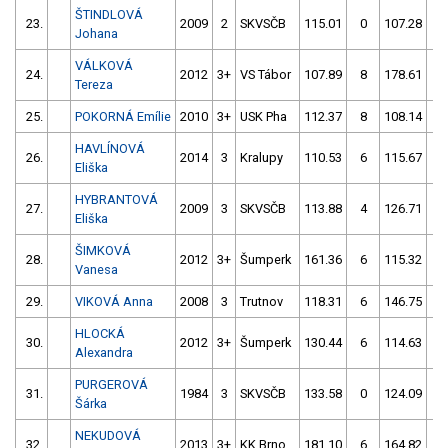
ŠTINDLOVÁ
23.
2009
2
SKVSČB
115.01
0
107.28
8
Johana
VÁLKOVÁ
24.
2012
3+
VS Tábor
107.89
8
178.61
11
Tereza
25.
POKORNÁ Emílie
2010
3+
USK Pha
112.37
8
108.14
8
HAVLÍNOVÁ
26.
2014
3
Kralupy
110.53
6
115.67
4
Eliška
HYBRANTOVÁ
27.
2009
3
SKVSČB
113.88
4
126.71
6
Eliška
ŠIMKOVÁ
28.
2012
3+
Šumperk
161.36
6
115.32
6
Vanesa
29.
VIKOVÁ Anna
2008
3
Trutnov
118.31
6
146.75
1
HLOCKÁ
30.
2012
3+
Šumperk
130.44
6
114.63
1
Alexandra
PURGEROVÁ
31.
1984
3
SKVSČB
133.58
0
124.09
6
Šárka
NEKUDOVÁ
32.
2013
3+
KK Brno
181.10
6
164.82
2