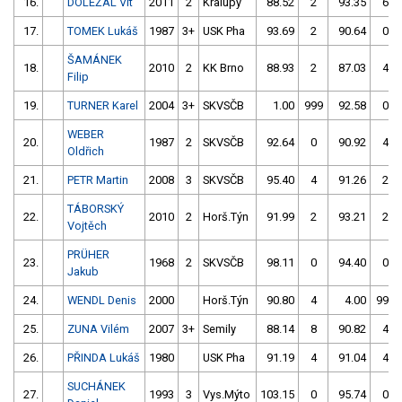
16.
DOLEŽAL Vít
2011
2
Kralupy
88.52
2
93.35
6
17.
TOMEK Lukáš
1987
3+
USK Pha
93.69
2
90.64
0
ŠAMÁNEK
18.
2010
2
KK Brno
88.93
2
87.03
4
Filip
19.
TURNER Karel
2004
3+
SKVSČB
1.00
999
92.58
0
WEBER
20.
1987
2
SKVSČB
92.64
0
90.92
4
Oldřich
21.
PETR Martin
2008
3
SKVSČB
95.40
4
91.26
2
TÁBORSKÝ
22.
2010
2
Horš.Týn
91.99
2
93.21
2
Vojtěch
PRÜHER
23.
1968
2
SKVSČB
98.11
0
94.40
0
Jakub
24.
WENDL Denis
2000
Horš.Týn
90.80
4
4.00
999
25.
ZUNA Vilém
2007
3+
Semily
88.14
8
90.82
4
26.
PŘINDA Lukáš
1980
USK Pha
91.19
4
91.04
4
SUCHÁNEK
27.
1993
3
Vys.Mýto
103.15
0
95.74
0