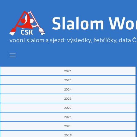
vodní slalom a sjezd: výsledky, žebříčky, data
2026
2025
2024
2023
2022
2021
2020
2019