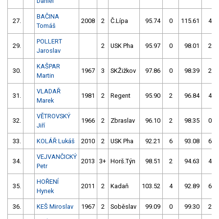
Daniel
BAČINA
27.
2008
2
Č.Lípa
95.74
0
115.61
4
Tomáš
POLLERT
29.
2
USK Pha
95.97
0
98.01
2
Jaroslav
KAŠPAR
30.
1967
3
SKŽižkov
97.86
0
98.39
2
Martin
VLADAŘ
31.
1981
2
Regent
95.90
2
96.84
4
Marek
VĚTROVSKÝ
32.
1966
2
Zbraslav
96.10
2
98.35
0
Jiří
33.
KOLÁŘ Lukáš
2010
2
USK Pha
92.21
6
93.08
6
VEJVANČICKÝ
34.
2013
3+
Horš.Týn
98.51
2
94.63
4
Petr
HOŘENÍ
35.
2011
2
Kadaň
103.52
4
92.89
6
Hynek
36.
KEŠ Miroslav
1967
2
Soběslav
99.09
0
99.30
2