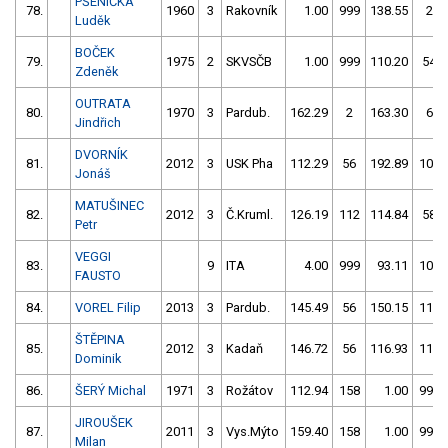
PŠENIČKA
78.
1960
3
Rakovník
1.00
999
138.55
2
Luděk
BOČEK
79.
1975
2
SKVSČB
1.00
999
110.20
54
Zdeněk
OUTRATA
80.
1970
3
Pardub.
162.29
2
163.30
6
Jindřich
DVORNÍK
81.
2012
3
USK Pha
112.29
56
192.89
108
Jonáš
MATUŠINEC
82.
2012
3
Č.Kruml.
126.19
112
114.84
58
Petr
VEGGI
83.
9
ITA
4.00
999
93.11
100
FAUSTO
84.
VOREL Filip
2013
3
Pardub.
145.49
56
150.15
110
ŠTĚPINA
85.
2012
3
Kadaň
146.72
56
116.93
112
Dominik
86.
ŠERÝ Michal
1971
3
Rožátov
112.94
158
1.00
999
JIROUŠEK
87.
2011
3
Vys.Mýto
159.40
158
1.00
999
Milan