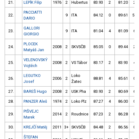
21.
LEPÍK Filip
1976
2
Hubertus
83.93
2
81.20
2
PACCIATTI
22.
9
ITA
84.12
0
89.61
54
DARIO
GALLORI
23.
9
ITA
81.04
4
81.09
6
GIORGIO
PLOCEK
24.
2008
2
SKVSČB
85.05
0
89.44
2
Matyáš Jan
VELENOVSKÝ
25.
2008
2
VS Tábor
83.17
2
83.93
4
Vojtěch
LEGUTKO
Loko
26.
2006
2
88.81
4
85.61
0
Josef
Žatec
27.
BAREŠ Hugo
2008
2
USK Pha
83.93
2
80.69
6
28.
PANZER Aleš
1974
2
Loko Plz
87.27
4
86.00
0
PIŠVEJC
29.
2014
2
Roudnice
87.23
2
86.28
0
Marek
30.
KREJČÍ Matěj
2011
3+
SKVSČB
84.48
2
86.56
0
ŠTEFAN