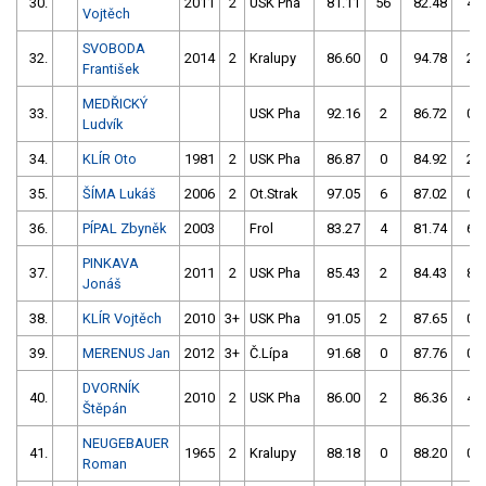
30.
2011
2
USK Pha
81.11
56
82.48
4
Vojtěch
SVOBODA
32.
2014
2
Kralupy
86.60
0
94.78
2
František
MEDŘICKÝ
33.
USK Pha
92.16
2
86.72
0
Ludvík
34.
KLÍR Oto
1981
2
USK Pha
86.87
0
84.92
2
35.
ŠÍMA Lukáš
2006
2
Ot.Strak
97.05
6
87.02
0
36.
PÍPAL Zbyněk
2003
Frol
83.27
4
81.74
6
PINKAVA
37.
2011
2
USK Pha
85.43
2
84.43
8
Jonáš
38.
KLÍR Vojtěch
2010
3+
USK Pha
91.05
2
87.65
0
39.
MERENUS Jan
2012
3+
Č.Lípa
91.68
0
87.76
0
DVORNÍK
40.
2010
2
USK Pha
86.00
2
86.36
4
Štěpán
NEUGEBAUER
41.
1965
2
Kralupy
88.18
0
88.20
0
Roman