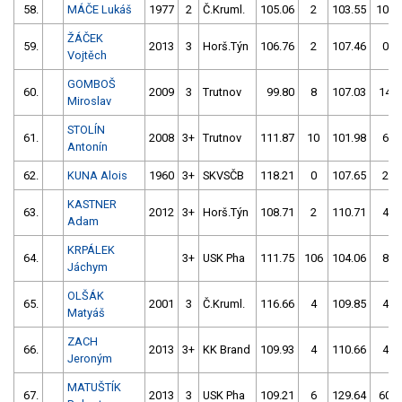
58.
MÁČE Lukáš
1977
2
Č.Kruml.
105.06
2
103.55
102
ŽÁČEK
59.
2013
3
Horš.Týn
106.76
2
107.46
0
Vojtěch
GOMBOŠ
60.
2009
3
Trutnov
99.80
8
107.03
14
Miroslav
STOLÍN
61.
2008
3+
Trutnov
111.87
10
101.98
6
Antonín
62.
KUNA Alois
1960
3+
SKVSČB
118.21
0
107.65
2
KASTNER
63.
2012
3+
Horš.Týn
108.71
2
110.71
4
Adam
KRPÁLEK
64.
3+
USK Pha
111.75
106
104.06
8
Jáchym
OLŠÁK
65.
2001
3
Č.Kruml.
116.66
4
109.85
4
Matyáš
ZACH
66.
2013
3+
KK Brand
109.93
4
110.66
4
Jeroným
MATUŠTÍK
67.
2013
3
USK Pha
109.21
6
129.64
60