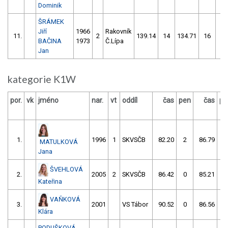
Dominik
ŠRÁMEK
Jiří
1966
Rakovník
11.
2
139.14
14
134.71
16
BAČINA
1973
Č.Lípa
Jan
kategorie K1W
por.
vk
jméno
nar.
vt
oddíl
čas
pen
čas
pe
1.
1996
1
SKVSČB
82.20
2
86.79
2
MATULKOVÁ
Jana
ŠVEHLOVÁ
2.
2005
2
SKVSČB
86.42
0
85.21
4
Kateřina
VAŇKOVÁ
3.
2001
VS Tábor
90.52
0
86.56
2
Klára
PODUŠKOVÁ