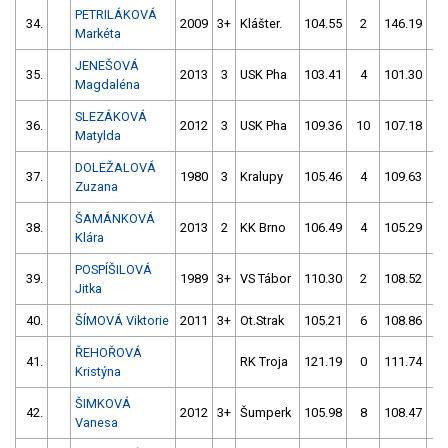
PETRILÁKOVÁ
34.
2009
3+
Klášter.
104.55
2
146.19
4
Markéta
JENEŠOVÁ
35.
2013
3
USK Pha
103.41
4
101.30
6
Magdaléna
SLEZÁKOVÁ
36.
2012
3
USK Pha
109.36
10
107.18
2
Matylda
DOLEŽALOVÁ
37.
1980
3
Kralupy
105.46
4
109.63
2
Zuzana
ŠAMÁNKOVÁ
38.
2013
2
KK Brno
106.49
4
105.29
8
Klára
POSPÍŠILOVÁ
39.
1989
3+
VS Tábor
110.30
2
108.52
2
Jitka
40.
ŠÍMOVÁ Viktorie
2011
3+
Ot.Strak
105.21
6
108.86
2
ŘEHOŘOVÁ
41.
RK Troja
121.19
0
111.74
0
Kristýna
ŠIMKOVÁ
42.
2012
3+
Šumperk
105.98
8
108.47
4
Vanesa