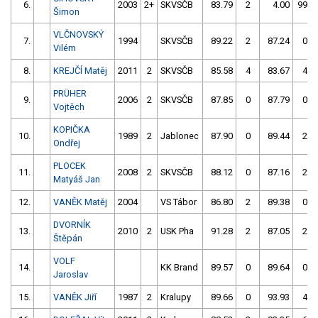
6.
2003
2+
SKVSČB
83.79
2
4.00
999
Šimon
VLČNOVSKÝ
7.
1994
SKVSČB
89.22
2
87.24
0
Vilém
8.
KREJČÍ Matěj
2011
2
SKVSČB
85.58
4
83.67
4
PRÜHER
9.
2006
2
SKVSČB
87.85
0
87.79
0
Vojtěch
KOPIČKA
10.
1989
2
Jablonec
87.90
0
89.44
2
Ondřej
PLOCEK
11.
2008
2
SKVSČB
88.12
0
87.16
2
Matyáš Jan
12.
VANĚK Matěj
2004
VS Tábor
86.80
2
89.38
0
DVORNÍK
13.
2010
2
USK Pha
91.28
2
87.05
2
Štěpán
VOLF
14.
KK Brand
89.57
0
89.64
0
Jaroslav
15.
VANĚK Jiří
1987
2
Kralupy
89.66
0
93.93
4