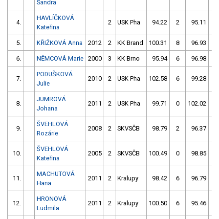
Sandra
HAVLÍČKOVÁ
4.
2
USK Pha
94.22
2
95.11
2
Kateřina
5.
KŘIŽKOVÁ Anna
2012
2
KK Brand
100.31
8
96.93
2
6.
NĚMCOVÁ Marie
2000
3
KK Brno
95.94
6
96.98
2
PODUŠKOVÁ
7.
2010
2
USK Pha
102.58
6
99.28
0
Julie
JUMROVÁ
8.
2011
2
USK Pha
99.71
0
102.02
5
Johana
ŠVEHLOVÁ
9.
2008
2
SKVSČB
98.79
2
96.37
4
Rozárie
ŠVEHLOVÁ
10.
2005
2
SKVSČB
100.49
0
98.85
2
Kateřina
MACHUTOVÁ
11.
2011
2
Kralupy
98.42
6
96.79
6
Hana
HRONOVÁ
12.
2011
2
Kralupy
100.50
6
95.46
8
Ludmila