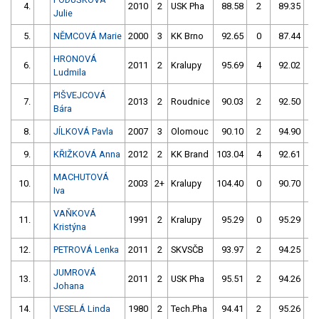
4.
2010
2
USK Pha
88.58
2
89.35
0
Julie
5.
NĚMCOVÁ Marie
2000
3
KK Brno
92.65
0
87.44
4
HRONOVÁ
6.
2011
2
Kralupy
95.69
4
92.02
0
Ludmila
PIŠVEJCOVÁ
7.
2013
2
Roudnice
90.03
2
92.50
4
Bára
8.
JÍLKOVÁ Pavla
2007
3
Olomouc
90.10
2
94.90
4
9.
KŘIŽKOVÁ Anna
2012
2
KK Brand
103.04
4
92.61
0
MACHUTOVÁ
10.
2003
2+
Kralupy
104.40
0
90.70
2
Iva
VAŇKOVÁ
11.
1991
2
Kralupy
95.29
0
95.29
4
Kristýna
12.
PETROVÁ Lenka
2011
2
SKVSČB
93.97
2
94.25
6
JUMROVÁ
13.
2011
2
USK Pha
95.51
2
94.26
2
Johana
14.
VESELÁ Linda
1980
2
Tech.Pha
94.41
2
95.26
6