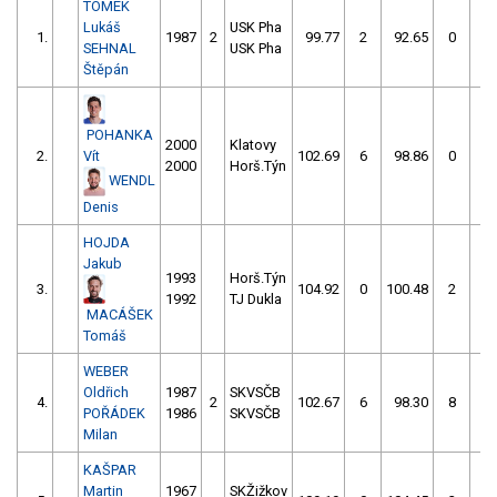
TOMEK
Lukáš
USK Pha
1.
1987
2
99.77
2
92.65
0
SEHNAL
USK Pha
Štěpán
POHANKA
2000
Klatovy
2.
Vít
102.69
6
98.86
0
2000
Horš.Týn
WENDL
Denis
HOJDA
Jakub
1993
Horš.Týn
3.
104.92
0
100.48
2
1992
TJ Dukla
MACÁŠEK
Tomáš
WEBER
Oldřich
1987
SKVSČB
4.
2
102.67
6
98.30
8
POŘÁDEK
1986
SKVSČB
Milan
KAŠPAR
Martin
1967
SKŽižkov