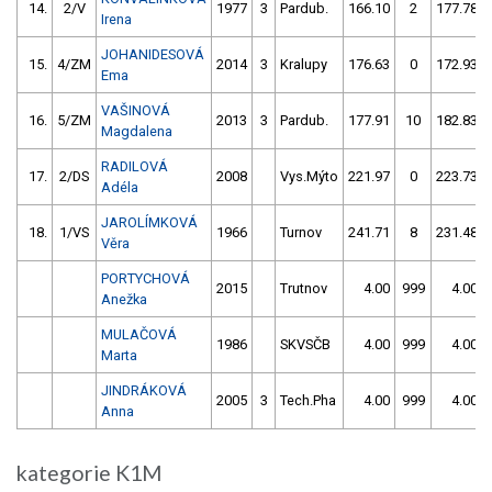
14.
2/V
1977
3
Pardub.
166.10
2
177.78
Irena
JOHANIDESOVÁ
15.
4/ZM
2014
3
Kralupy
176.63
0
172.93
Ema
VAŠINOVÁ
16.
5/ZM
2013
3
Pardub.
177.91
10
182.83
Magdalena
RADILOVÁ
17.
2/DS
2008
Vys.Mýto
221.97
0
223.73
Adéla
JAROLÍMKOVÁ
18.
1/VS
1966
Turnov
241.71
8
231.48
Věra
PORTYCHOVÁ
2015
Trutnov
4.00
999
4.00
Anežka
MULAČOVÁ
1986
SKVSČB
4.00
999
4.00
Marta
JINDRÁKOVÁ
2005
3
Tech.Pha
4.00
999
4.00
Anna
kategorie K1M