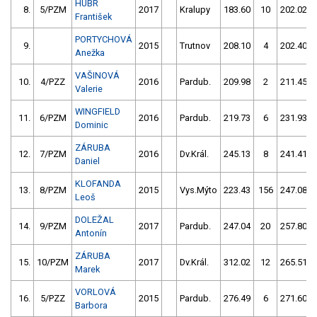
HUBR
8.
5/PZM
2017
Kralupy
183.60
10
202.02
František
PORTYCHOVÁ
9.
2015
Trutnov
208.10
4
202.40
Anežka
VAŠINOVÁ
10.
4/PZZ
2016
Pardub.
209.98
2
211.45
Valerie
WINGFIELD
11.
6/PZM
2016
Pardub.
219.73
6
231.93
Dominic
ZÁRUBA
12.
7/PZM
2016
Dv.Král.
245.13
8
241.41
Daniel
KLOFANDA
13.
8/PZM
2015
Vys.Mýto
223.43
156
247.08
Leoš
DOLEŽAL
14.
9/PZM
2017
Pardub.
247.04
20
257.80
Antonín
ZÁRUBA
15.
10/PZM
2017
Dv.Král.
312.02
12
265.51
Marek
VORLOVÁ
16.
5/PZZ
2015
Pardub.
276.49
6
271.60
Barbora