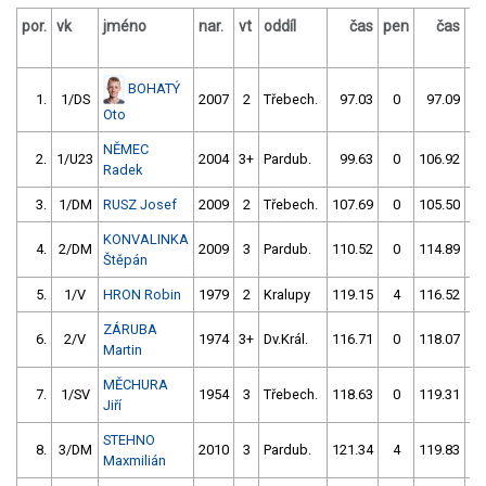
por.
vk
jméno
nar.
vt
oddíl
čas
pen
čas
p
BOHATÝ
1.
1/DS
2007
2
Třebech.
97.03
0
97.09
Oto
NĚMEC
2.
1/U23
2004
3+
Pardub.
99.63
0
106.92
Radek
3.
1/DM
RUSZ Josef
2009
2
Třebech.
107.69
0
105.50
KONVALINKA
4.
2/DM
2009
3
Pardub.
110.52
0
114.89
Štěpán
5.
1/V
HRON Robin
1979
2
Kralupy
119.15
4
116.52
ZÁRUBA
6.
2/V
1974
3+
Dv.Král.
116.71
0
118.07
Martin
MĚCHURA
7.
1/SV
1954
3
Třebech.
118.63
0
119.31
Jiří
STEHNO
8.
3/DM
2010
3
Pardub.
121.34
4
119.83
Maxmilián