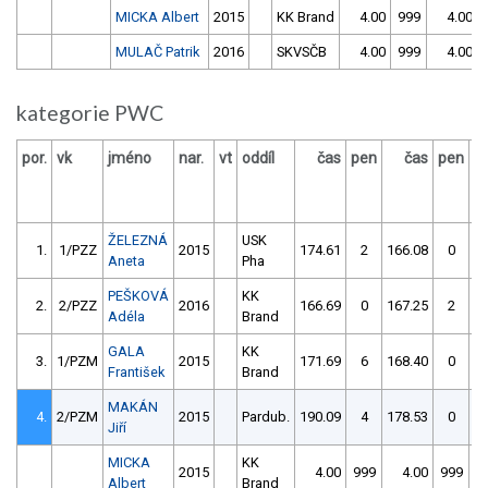
MICKA Albert
2015
KK Brand
4.00
999
4.00
MULAČ Patrik
2016
SKVSČB
4.00
999
4.00
kategorie PWC
por.
vk
jméno
nar.
vt
oddíl
čas
pen
čas
pen
v
ŽELEZNÁ
USK
1.
1/PZZ
2015
174.61
2
166.08
0
Aneta
Pha
PEŠKOVÁ
KK
2.
2/PZZ
2016
166.69
0
167.25
2
Adéla
Brand
GALA
KK
3.
1/PZM
2015
171.69
6
168.40
0
František
Brand
MAKÁN
4.
2/PZM
2015
Pardub.
190.09
4
178.53
0
Jiří
MICKA
KK
2015
4.00
999
4.00
999
Albert
Brand