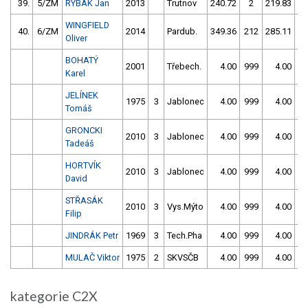
39.
5/ZM
RYBAK Jan
2013
Trutnov
240.72
2
219.83
WINGFIELD
40.
6/ZM
2014
Pardub.
349.36
212
285.11
Oliver
BOHATÝ
2001
Třebech.
4.00
999
4.00
9
Karel
JELÍNEK
1975
3
Jablonec
4.00
999
4.00
9
Tomáš
GRONCKI
2010
3
Jablonec
4.00
999
4.00
9
Tadeáš
HORTVÍK
2010
3
Jablonec
4.00
999
4.00
9
David
STŘASÁK
2010
3
Vys.Mýto
4.00
999
4.00
9
Filip
JINDRÁK Petr
1969
3
Tech.Pha
4.00
999
4.00
9
MULAČ Viktor
1975
2
SKVSČB
4.00
999
4.00
9
kategorie C2X