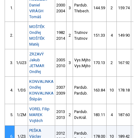
Daniel
2000
Pardub.
1.
3
144.59
2
159.74
8
VIRÁGH
2004
Třebech.
Tomáš
MOŠTĚK
Ondřej
1982
Trutnov
2.
2
151.33
4
149.90
1
MOŠTĚK
2014
Trutnov
Matěj
ZRZAVÝ
Jakub
2005
Vys.Mýto
3.
1/U23
3
170.13
2
167.92
0
JETMAR
2010
Vys.Mýto
Ondřej
KONVALINKA
Ondřej
2007
Pardub.
4.
1/DS
163.84
10
178.18
11
KONVALINKA
2009
Pardub.
Štěpán
VOREL Filip
2013
Pardub.
5.
1/ZM
MAREK
2
183.11
4
187.60
2
2013
Dv.Král.
Vojtěch
PEŠKA
2012
Pardub.
6.
1/ZS
Václav
178.00
10
189.42
8