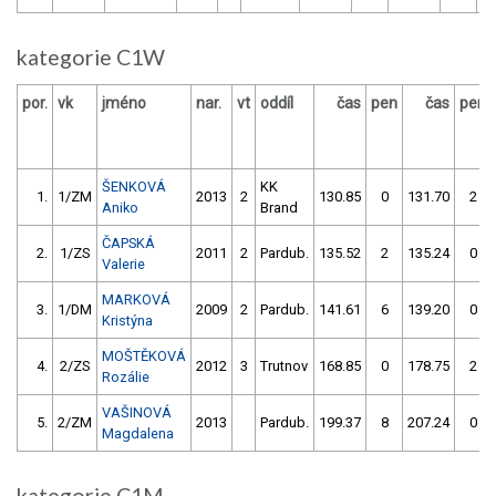
kategorie C1W
por.
vk
jméno
nar.
vt
oddíl
čas
pen
čas
pen
ŠENKOVÁ
KK
1.
1/ZM
2013
2
130.85
0
131.70
2
Aniko
Brand
ČAPSKÁ
2.
1/ZS
2011
2
Pardub.
135.52
2
135.24
0
Valerie
MARKOVÁ
3.
1/DM
2009
2
Pardub.
141.61
6
139.20
0
Kristýna
MOŠTĚKOVÁ
4.
2/ZS
2012
3
Trutnov
168.85
0
178.75
2
Rozálie
VAŠINOVÁ
5.
2/ZM
2013
Pardub.
199.37
8
207.24
0
Magdalena
kategorie C1M