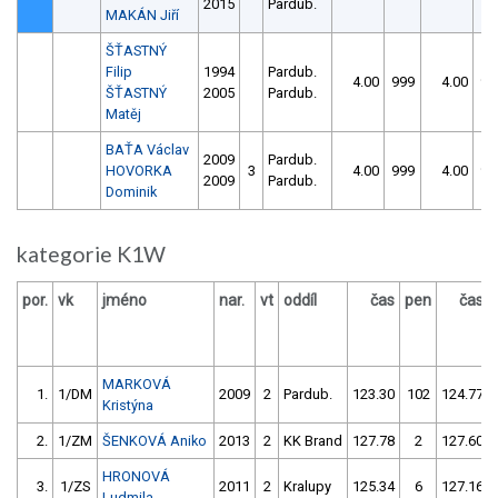
2015
Pardub.
MAKÁN Jiří
ŠŤASTNÝ
Filip
1994
Pardub.
4.00
999
4.00
99
ŠŤASTNÝ
2005
Pardub.
Matěj
BAŤA Václav
2009
Pardub.
HOVORKA
3
4.00
999
4.00
99
2009
Pardub.
Dominik
kategorie K1W
por.
vk
jméno
nar.
vt
oddíl
čas
pen
čas
MARKOVÁ
1.
1/DM
2009
2
Pardub.
123.30
102
124.77
Kristýna
2.
1/ZM
ŠENKOVÁ Aniko
2013
2
KK Brand
127.78
2
127.60
HRONOVÁ
3.
1/ZS
2011
2
Kralupy
125.34
6
127.16
Ludmila