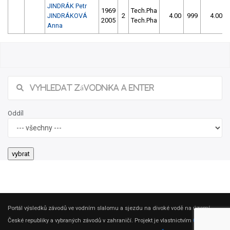
JINDRÁK Petr
1969
Tech.Pha
JINDRÁKOVÁ
2
4.00
999
4.00
2005
Tech.Pha
Anna
Oddíl
Portál výsledků závodů ve vodním slalomu a sjezdu na divoké vodě na území
České republiky a vybraných závodů v zahraničí. Projekt je vlastnictvím
ČSK DV
.