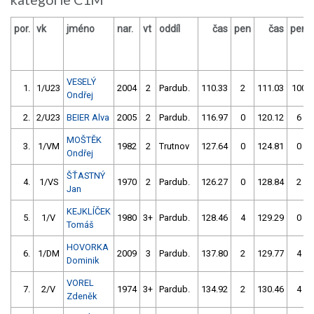
por.
vk
jméno
nar.
vt
oddíl
čas
pen
čas
pen
VESELÝ
1.
1/U23
2004
2
Pardub.
110.33
2
111.03
100
Ondřej
2.
2/U23
BEIER Alva
2005
2
Pardub.
116.97
0
120.12
6
MOŠTĚK
3.
1/VM
1982
2
Trutnov
127.64
0
124.81
0
Ondřej
ŠŤASTNÝ
4.
1/VS
1970
2
Pardub.
126.27
0
128.84
2
Jan
KEJKLÍČEK
5.
1/V
1980
3+
Pardub.
128.46
4
129.29
0
Tomáš
HOVORKA
6.
1/DM
2009
3
Pardub.
137.80
2
129.77
4
Dominik
VOREL
7.
2/V
1974
3+
Pardub.
134.92
2
130.46
4
Zdeněk