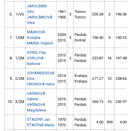
JAROLÍMEK
Otto
1961
Turnov
6.
1/VS
3
203.28
2
196.06
JAROLÍMKOVÁ
1966
Turnov
Věra
MARKOVÁ
2009
Pardub.
7.
1/DM
Kristýna
3
196.40
6
190.35
2013
Dv.Král.
MAREK Vojtěch
VOREL Filip
2013
Pardub.
8.
1/ZM
VORLOVÁ
2
235.87
16
197.48
2015
Pardub.
Barbora
JOHANIDESOVÁ
2014
Kralupy
9.
2/ZM
Ema
271.27
10
258.65
2013
Kralupy
HRONOVÁ Hana
VAŠINOVÁ
Valerie
2016
Pardub.
10.
3/ZM
269.15
10
243.97
VAŠINOVÁ
2013
Pardub.
Magdalena
ŠŤASTNÝ Jan
1970
Pardub.
4.00
999
4.00
ŠŤASTNÁ Marta
1973
Pardub.