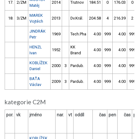
17.
2/ZM
2014
Trutnov
184.51
0
176.03
0
Matěj
MAREK
18.
3/ZM
2013
Dv.Král.
204.58
4
216.39
2
Vojtěch
JINDRÁK
1969
Tech.Pha
4.00
999
4.00
999
Petr
HENZL
KK
1952
4.00
999
4.00
999
Ivan
Brand
KOBLÍŽEK
2000
3
Pardub.
4.00
999
4.00
999
Daniel
BAŤA
2009
3
Pardub.
4.00
999
4.00
999
Václav
kategorie C2M
por.
vk
jméno
nar.
vt
oddíl
čas
pen
čas
pe
KOBLÍŽEK