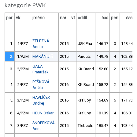
kategorie PWK
por.
vk
jméno
nar.
vt
oddíl
čas
pen
čas
ŽELEZNÁ
1.
1/PZZ
2015
USK Pha
146.17
0
148.44
Aneta
2.
1/PZM
MAKÁN Jiří
2015
Pardub.
149.78
4
162.88
GALA
3.
2/PZM
2015
KK Brand
152.80
2
155.17
František
PEŠKOVÁ
4.
2/PZZ
2016
KK Brand
158.72
2
154.88
Adéla
HAVLÍČEK
5.
3/PZM
2016
Kralupy
164.69
6
171.70
Ondřej
6.
4/PZM
HEUN Oskar
2016
Kralupy
181.39
4
186.01
SNOPEKOVÁ
7.
3/PZZ
2015
Třebech.
185.47
4
193.44
Anna