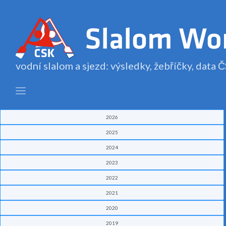
vodní slalom a sjezd: výsledky, žebříčky, data
2026
2025
2024
2023
2022
2021
2020
2019