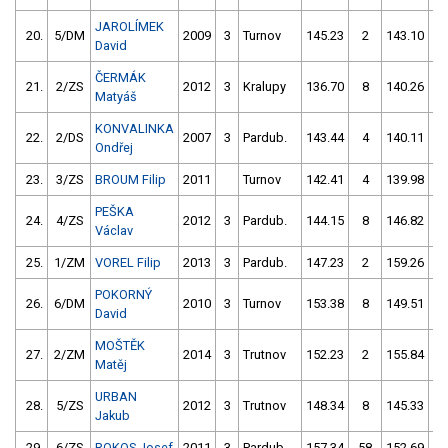
JAROLÍMEK
20.
5/DM
2009
3
Turnov
145.23
2
143.10
David
ČERMÁK
21.
2/ZS
2012
3
Kralupy
136.70
8
140.26
1
Matyáš
KONVALINKA
22.
2/DS
2007
3
Pardub.
143.44
4
140.11
Ondřej
23.
3/ZS
BROUM Filip
2011
Turnov
142.41
4
139.98
5
PEŠKA
24.
4/ZS
2012
3
Pardub.
144.15
8
146.82
Václav
25.
1/ZM
VOREL Filip
2013
3
Pardub.
147.23
2
159.26
POKORNÝ
26.
6/DM
2010
3
Turnov
153.38
8
149.51
David
MOŠTĚK
27.
2/ZM
2014
3
Trutnov
152.23
2
155.84
Matěj
URBAN
28.
5/ZS
2012
3
Trutnov
148.34
8
145.33
1
Jakub
29.
6/ZS
ROKOS Josef
2011
3
Pardub.
157.34
58
152.69