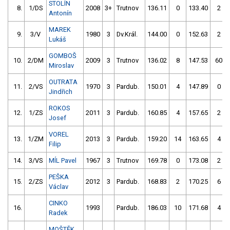
STOLÍN
8.
1/DS
2008
3+
Trutnov
136.11
0
133.40
2
Antonín
MAREK
9.
3/V
1980
3
Dv.Král.
144.00
0
152.63
2
Lukáš
GOMBOŠ
10.
2/DM
2009
3
Trutnov
136.02
8
147.53
60
Miroslav
OUTRATA
11.
2/VS
1970
3
Pardub.
150.01
4
147.89
0
Jindřich
ROKOS
12.
1/ZS
2011
3
Pardub.
160.85
4
157.65
2
Josef
VOREL
13.
1/ZM
2013
3
Pardub.
159.20
14
163.65
4
Filip
14.
3/VS
MÍL Pavel
1967
3
Trutnov
169.78
0
173.08
2
PEŠKA
15.
2/ZS
2012
3
Pardub.
168.83
2
170.25
6
Václav
CINKO
16.
1993
Pardub.
186.03
10
171.68
4
Radek
MOŠTĚK