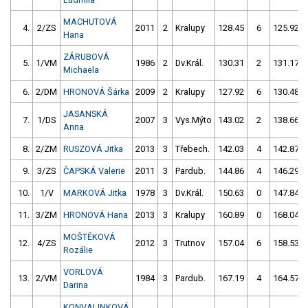
MACHUTOVÁ
4.
2/ZS
2011
2
Kralupy
128.45
6
125.92
Hana
ZÁRUBOVÁ
5.
1/VM
1986
2
Dv.Král.
130.31
2
131.17
Michaela
6.
2/DM
HRONOVÁ Šárka
2009
2
Kralupy
127.92
6
130.48
JASANSKÁ
7.
1/DS
2007
3
Vys.Mýto
143.02
2
138.66
Anna
8.
2/ZM
RUSZOVÁ Jitka
2013
3
Třebech.
142.03
4
142.87
9.
3/ZS
ČAPSKÁ Valerie
2011
3
Pardub.
144.86
4
146.29
10.
1/V
MARKOVÁ Jitka
1978
3
Dv.Král.
150.63
0
147.84
11.
3/ZM
HRONOVÁ Hana
2013
3
Kralupy
160.89
0
168.04
MOŠTĚKOVÁ
12.
4/ZS
2012
3
Trutnov
157.04
6
158.53
Rozálie
VORLOVÁ
13.
2/VM
1984
3
Pardub.
167.19
4
164.57
Darina
KONVALINKOVÁ