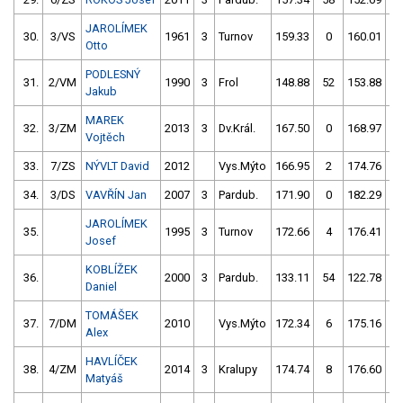
JAROLÍMEK
30.
3/VS
1961
3
Turnov
159.33
0
160.01
Otto
PODLESNÝ
31.
2/VM
1990
3
Frol
148.88
52
153.88
Jakub
MAREK
32.
3/ZM
2013
3
Dv.Král.
167.50
0
168.97
Vojtěch
33.
7/ZS
NÝVLT David
2012
Vys.Mýto
166.95
2
174.76
5
34.
3/DS
VAVŘÍN Jan
2007
3
Pardub.
171.90
0
182.29
JAROLÍMEK
35.
1995
3
Turnov
172.66
4
176.41
Josef
KOBLÍŽEK
36.
2000
3
Pardub.
133.11
54
122.78
5
Daniel
TOMÁŠEK
37.
7/DM
2010
Vys.Mýto
172.34
6
175.16
1
Alex
HAVLÍČEK
38.
4/ZM
2014
3
Kralupy
174.74
8
176.60
Matyáš