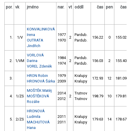
por.
vk
jméno
nar.
vt
oddíl
čas
pen
čas
KONVALINKOVÁ
Irena
1977
Pardub.
1.
1/V
2
156.22
0
155.02
OUTRATA
1970
Pardub.
Jindřich
VORLOVÁ
1984
Pardub.
2.
1/VM
Darina
2
156.03
2
155.40
1974
Pardub.
VOREL Zdeněk
HRON Robin
1979
Kralupy
3.
172.93
12
181.09
HRONOVÁ Šárka
2009
Kralupy
MOŠTĚK Matěj
2014
Trutnov
4.
1/ZS
MOŠTĚKOVÁ
2
198.79
10
179.81
2012
Trutnov
Rozálie
HRONOVÁ
Ludmila
2011
Kralupy
5.
2/ZS
179.63
14
178.67
MACHUTOVÁ
2011
Kralupy
Hana