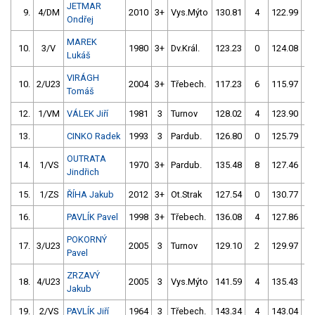
JETMAR
9.
4/DM
2010
3+
Vys.Mýto
130.81
4
122.99
Ondřej
MAREK
10.
3/V
1980
3+
Dv.Král.
123.23
0
124.08
Lukáš
VIRÁGH
10.
2/U23
2004
3+
Třebech.
117.23
6
115.97
5
Tomáš
12.
1/VM
VÁLEK Jiří
1981
3
Turnov
128.02
4
123.90
13.
CINKO Radek
1993
3
Pardub.
126.80
0
125.79
OUTRATA
14.
1/VS
1970
3+
Pardub.
135.48
8
127.46
Jindřich
15.
1/ZS
ŘÍHA Jakub
2012
3+
Ot.Strak
127.54
0
130.77
16.
PAVLÍK Pavel
1998
3+
Třebech.
136.08
4
127.86
POKORNÝ
17.
3/U23
2005
3
Turnov
129.10
2
129.97
Pavel
ZRZAVÝ
18.
4/U23
2005
3
Vys.Mýto
141.59
4
135.43
Jakub
19.
2/VS
PAVLÍK Jiří
1964
3
Třebech.
143.34
4
143.04